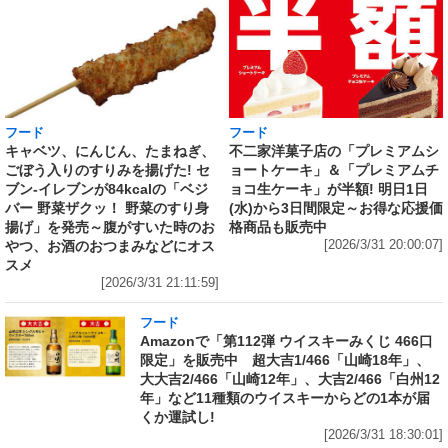
フード
フード
キャベツ、にんじん、たまねぎ、
不二家洋菓子店の「プレミアムシ
ごぼう入りのすりみを揚げた! セ
ョートケーキ」＆「プレミアムチ
ブン‐イレブンが84kcalの「ベジ
ョコ生ケーキ」が半額! 明日1日
バー 野菜ザクッ！ 野菜のすり身
(水)から3日間限定～お得な応援価
揚げ」を発売～腹がすいた時のお
格商品も販売中
やつ、お酒のおつまみなどにオス
[2026/3/31 20:00:07]
スメ
[2026/3/31 21:11:59]
フード
Amazonで「第112弾 ウイスキーみくじ 466口
限定」を販売中 超大吉1/466「山崎18年」、
大大吉2/466「山崎12年」、大吉2/466「白州12
年」など11種類のウイスキーからどの1本が届
くか運試し!
[2026/3/31 18:30:01]