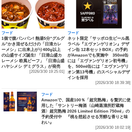
フード
フード
1個で腹パンパン! 熱湯5分“グルグ
ネット限定「サッポロ生ビール黒
ル”かき混ぜるだけの「日清カレ
ラベル『エヴァンゲリオン』デザ
ーメシ」に出来上がり400g以上
イン缶 12本セットBOX」の予約
の山盛サイズ誕生! 「日清山盛カ
がAmazonでも実施中 350ml缶
レーメシ 欧風ビーフ」「日清山盛
には「エヴァンゲリオン初号機」
ハヤシメシ デミグラス」が発売
を、500ml缶には「エヴァンゲリ
[2026/3/30 19:25:01]
オン第13号機」のスペシャルデザ
インを採用
[2026/3/30 18:39:38]
フード
Amazonで、国産100％「超完熟梅」を贅沢に使
用した「サントリー梅酒〈山崎蒸溜所貯蔵梅
酒〉超完熟梅 2026 Limited Edition 750ml」の
予約受付中 『桃を想起させる芳醇な香りと味
わい』
[2026/3/30 18:02:19]