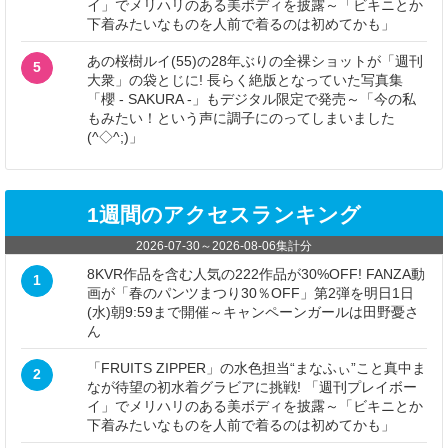
イ」でメリハリのある美ボディを披露～「ビキニとか
下着みたいなものを人前で着るのは初めてかも」
あの桜樹ルイ(55)の28年ぶりの全裸ショットが「週刊
5
大衆」の袋とじに! 長らく絶版となっていた写真集
「櫻 - SAKURA -」もデジタル限定で発売～「今の私
もみたい！という声に調子にのってしまいました
(^◇^;)」
1週間のアクセスランキング
2026-07-30
～
2026-08-06
集計分
8KVR作品を含む人気の222作品が30%OFF! FANZA動
1
画が「春のパンツまつり30％OFF」第2弾を明日1日
(水)朝9:59まで開催～キャンペーンガールは田野憂さ
ん
「FRUITS ZIPPER」の水色担当“まなふぃ”こと真中ま
2
なが待望の初水着グラビアに挑戦! 「週刊プレイボー
イ」でメリハリのある美ボディを披露～「ビキニとか
下着みたいなものを人前で着るのは初めてかも」