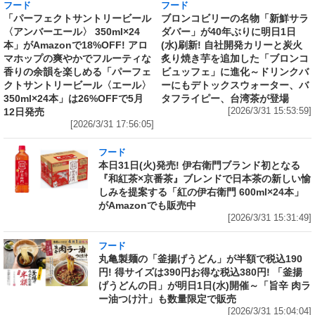
フード
フード
「パーフェクトサントリービール
ブロンコビリーの名物「新鮮サラ
〈アンバーエール〉 350ml×24
ダバー」が40年ぶりに明日1日
本」がAmazonで18%OFF! アロ
(水)刷新! 自社開発カリーと炭火
マホップの爽やかでフルーティな
炙り焼き芋を追加した「ブロンコ
香りの余韻を楽しめる「パーフェ
ビュッフェ」に進化～ドリンクバ
クトサントリービール〈エール〉
ーにもデトックスウォーター、バ
350ml×24本」は26%OFFで5月
タフライピー、台湾茶が登場
12日発売
[2026/3/31 15:53:59]
[2026/3/31 17:56:05]
フード
本日31日(火)発売! 伊右衛門ブランド初となる
『和紅茶×京番茶』ブレンドで日本茶の新しい愉
しみを提案する「紅の伊右衛門 600ml×24本」
がAmazonでも販売中
[2026/3/31 15:31:49]
フード
丸亀製麺の「釜揚げうどん」が半額で税込190
円! 得サイズは390円お得な税込380円! 「釜揚
げうどんの日」が明日1日(水)開催～「旨辛 肉ラ
ー油つけ汁」も数量限定で販売
[2026/3/31 15:04:04]