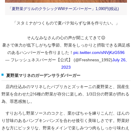
「夏野菜グリルのクラシックWWチーズバーガー」1,090円(税込)
「スタミナがつくもので夏バテ知らずな体を作りたい。」
そんなみなさんの心の声が聞こえてきて😌
暑さで体力が低下しがちな季節、野菜をしっかりと摂取できる満足感
のあるハンバーガーを作りました！
pic.twitter.com/sNVjKzG596
— フレッシュネスバーガー【公式】 (@Freshness_1992)
July 26,
2023
夏野菜マリネのガーデンサラダバーガー
店内仕込みのマリネしたパプリカとズッキーニの夏野菜と、国産生
野菜を合わせた計6種の野菜が存分に楽しめ、1/3日分の野菜が摂れる
為、罪悪感無し。
すりおろし野菜ソースのコクと、栗かぼちゃを練りこんだ、ほんの
り甘味のあるパンプキンバンズを合わせ後引く美味しさです。野菜好
きな方にピッタリな、野菜をメインで楽しみつつ肉もしっかり味わえ