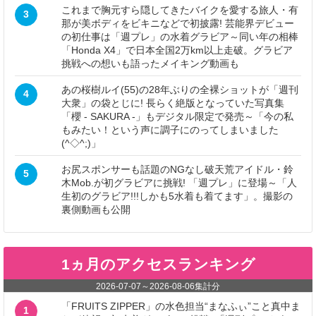
これまで胸元すら隠してきたバイクを愛する旅人・有
3
那が美ボディをビキニなどで初披露! 芸能界デビュー
の初仕事は「週プレ」の水着グラビア～同い年の相棒
「Honda X4」で日本全国2万km以上走破。グラビア
挑戦への想いも語ったメイキング動画も
あの桜樹ルイ(55)の28年ぶりの全裸ショットが「週刊
4
大衆」の袋とじに! 長らく絶版となっていた写真集
「櫻 - SAKURA -」もデジタル限定で発売～「今の私
もみたい！という声に調子にのってしまいました
(^◇^;)」
お尻スポンサーも話題のNGなし破天荒アイドル・鈴
5
木Mob.が初グラビアに挑戦! 「週プレ」に登場～「人
生初のグラビア!!!しかも5水着も着てます」。撮影の
裏側動画も公開
1ヵ月のアクセスランキング
2026-07-07
～
2026-08-06
集計分
「FRUITS ZIPPER」の水色担当“まなふぃ”こと真中ま
1