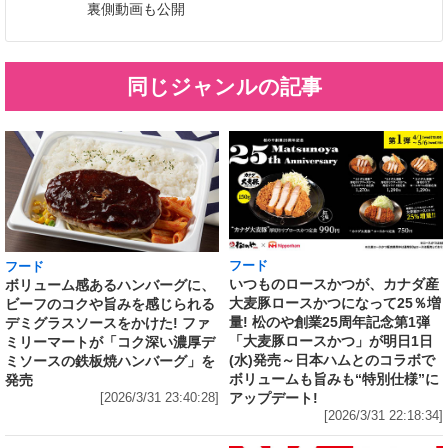
裏側動画も公開
同じジャンルの記事
フード
フード
いつものロースかつが、カナダ産
ボリューム感あるハンバーグに、
大麦豚ロースかつになって25％増
ビーフのコクや旨みを感じられる
量! 松のや創業25周年記念第1弾
デミグラスソースをかけた! ファ
「大麦豚ロースかつ」が明日1日
ミリーマートが「コク深い濃厚デ
(水)発売～日本ハムとのコラボで
ミソースの鉄板焼ハンバーグ」を
ボリュームも旨みも“特別仕様”に
発売
アップデート!
[2026/3/31 23:40:28]
[2026/3/31 22:18:34]