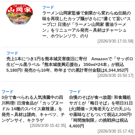
フード
ラーメン山岡家監修で創業から変わらぬ伝統の
味を再現したカップ麺がさらに“濃くて旨い”ス
ープに! 日清が「ラーメン山岡家 醤油ラーメ
ン」をリニューアル発売～具材はチャーシュ
ー、ホウレンソウ、のり
[2026/3/30 17:01:58]
フード
売上1本につき1円を熊本城災害復旧に寄付
Amazonで「サッポロ生ビール黒ラベル『熊本
城復興応援缶』 350ml×24本」が税込5,180円!
発売から10年、昨年までの累計寄付金額は
6,344,952円
[2026/3/30 15:50:17]