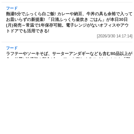
フード
フード
3分で食べられる人気沸騰中の四
自慢のそばが食べ放題! 和食麺処
川料理! 日清食品が「カップヌー
サガミが「晦日そば」を明日31日
ドル 14種のスパイス麻辣湯」を
(火)開催～大海老天などの天ぷら
発売～具材は謎肉、キャベツ、チ
や薬味などもついて税込2,200円!
ンゲンサイ、キクラゲ
「時間無制限」の挑戦枠は税込
[2026/3/30 15:42:35]
4,400円
[2026/3/30 15:17:42]
フード
熱湯5分でふっくら白ご飯! カレーや納豆、牛丼
の具も余裕で入ってお皿いらずの新提案! 「日清
ふっくら釜炊き ごはん」が本日30日(月)発売～
常温で1年保存可能。電子レンジがないオフィス
やアウトドアでも活用できる!
[2026/3/30 14:17:14]
フード
ラフテーやソーキそば、サーターアンダギーな
ども含む80品以上が食べ放題! 沖縄初の朝食ビ
ュッフェも楽しめるロイヤルホスト「那覇国際
通り店」がオープン～グランドメニューには泡
盛やオリオンビールも
[2026/3/30 13:05:00]