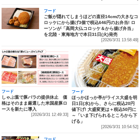
フード
ご飯が隠れてしまうほどの直径14cmの大きなコ
ロッケにから揚げ3個で税込646円のお弁当! ロ
ーソンが「高岡大仏コロッケ＆から揚げ弁当」
を北陸・東海地方で本日31日(火)発売
[2026/3/31 13:58:49]
フード
フード
しゃぶ葉で豚バラの提供休止 価
ほっかほっか亭がライス大盛を明
格はそのまま厳選した米国産豚ロ
日1日(水)から、さらに税込20円
ースを新たに導入
値下げ! 大盛変更は＋税込50円に
[2026/3/31 12:49:33]
～「いま下げられるところから下
げる」
[2026/3/31 10:54:52]
フード