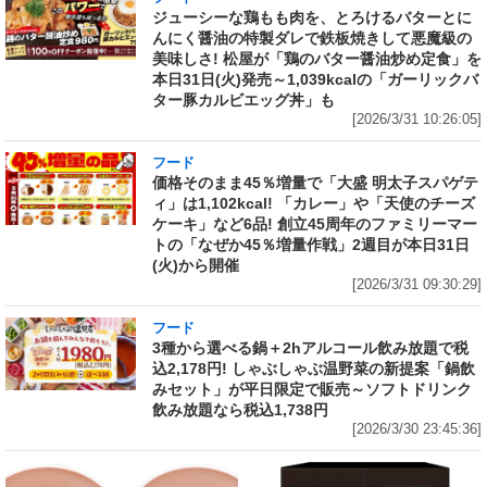
ジューシーな鶏もも肉を、とろけるバターとに
んにく醤油の特製ダレで鉄板焼きして悪魔級の
美味しさ! 松屋が「鶏のバター醤油炒め定食」を
本日31日(火)発売～1,039kcalの「ガーリックバ
ター豚カルビエッグ丼」も
[2026/3/31 10:26:05]
フード
価格そのまま45％増量で「大盛 明太子スパゲテ
ィ」は1,102kcal! 「カレー」や「天使のチーズ
ケーキ」など6品! 創立45周年のファミリーマー
トの「なぜか45％増量作戦」2週目が本日31日
(火)から開催
[2026/3/31 09:30:29]
フード
3種から選べる鍋＋2hアルコール飲み放題で税
込2,178円! しゃぶしゃぶ温野菜の新提案「鍋飲
みセット」が平日限定で販売～ソフトドリンク
飲み放題なら税込1,738円
[2026/3/30 23:45:36]