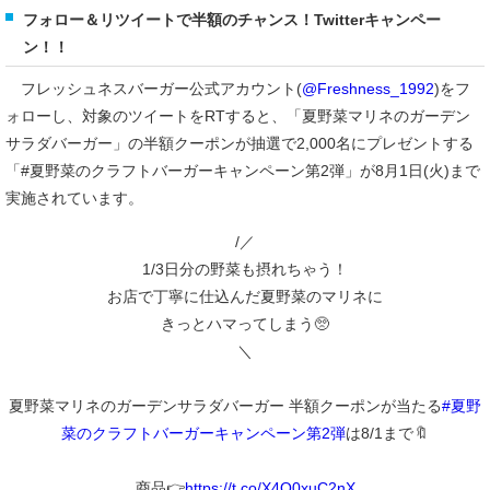
フォロー＆リツイートで半額のチャンス！Twitterキャンペー
ン！！
フレッシュネスバーガー公式アカウント(
@Freshness_1992
)をフ
ォローし、対象のツイートをRTすると、「夏野菜マリネのガーデン
サラダバーガー」の半額クーポンが抽選で2,000名にプレゼントする
「#夏野菜のクラフトバーガーキャンペーン第2弾」が8月1日(火)まで
実施されています。
/／
1/3日分の野菜も摂れちゃう！
お店で丁寧に仕込んだ夏野菜のマリネに
きっとハマってしまう🥺
＼
夏野菜マリネのガーデンサラダバーガー 半額クーポンが当たる
#夏野
菜のクラフトバーガーキャンペーン第2弾
は8/1まで🔖
商品👉
https://t.co/X4Q0xuC2nX