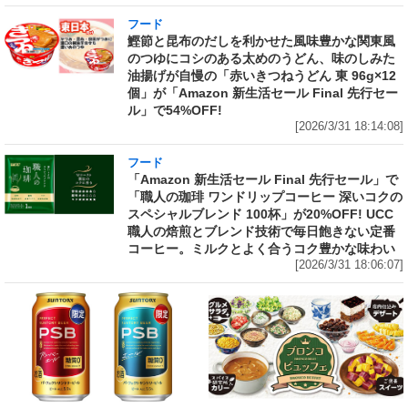
フード
鰹節と昆布のだしを利かせた風味豊かな関東風
のつゆにコシのある太めのうどん、味のしみた
油揚げが自慢の「赤いきつねうどん 東 96g×12
個」が「Amazon 新生活セール Final 先行セー
ル」で54%OFF!
[2026/3/31 18:14:08]
フード
「Amazon 新生活セール Final 先行セール」で
「職人の珈琲 ワンドリップコーヒー 深いコクの
スペシャルブレンド 100杯」が20%OFF! UCC
職人の焙煎とブレンド技術で毎日飽きない定番
コーヒー。ミルクとよく合うコク豊かな味わい
[2026/3/31 18:06:07]