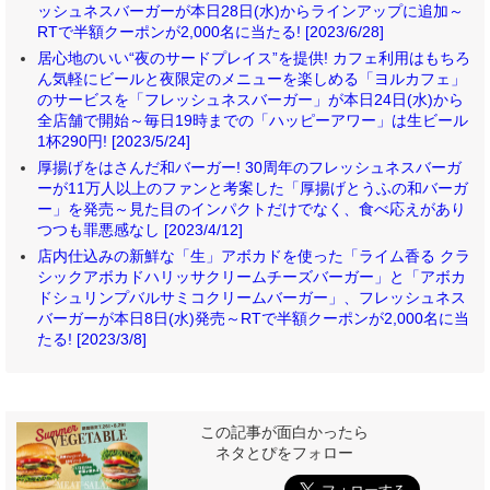
ッシュネスバーガーが本日28日(水)からラインアップに追加～
RTで半額クーポンが2,000名に当たる! [2023/6/28]
居心地のいい“夜のサードプレイス”を提供! カフェ利用はもちろ
ん気軽にビールと夜限定のメニューを楽しめる「ヨルカフェ」
のサービスを「フレッシュネスバーガー」が本日24日(水)から
全店舗で開始～毎日19時までの「ハッピーアワー」は生ビール
1杯290円! [2023/5/24]
厚揚げをはさんだ和バーガー! 30周年のフレッシュネスバーガ
ーが11万人以上のファンと考案した「厚揚げとうふの和バーガ
ー」を発売～見た目のインパクトだけでなく、食べ応えがあり
つつも罪悪感なし [2023/4/12]
店内仕込みの新鮮な「生」アボカドを使った「ライム香る クラ
シックアボカドハリッサクリームチーズバーガー」と「アボカ
ドシュリンプバルサミコクリームバーガー」、フレッシュネス
バーガーが本日8日(水)発売～RTで半額クーポンが2,000名に当
たる! [2023/3/8]
この記事が面白かったら
ネタとぴをフォロー