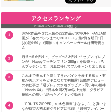
アクセスランキング
2026-08-05
～
2026-08-06
集計分
8KVR作品を含む人気の222作品が30%OFF! FANZA動
1
画が「春のパンツまつり30％OFF」第2弾を明日1日
(水)朝9:59まで開催～キャンペーンガールは田野憂さ
ん
通常の5.6倍以上、ビッグの2.3倍以上! セブン‐イレブ
2
ンが「Happyプッチンプリン 380g」を販売～もちろ
んプッチンして、お皿に移してプルル～ンと楽しめる
これまで胸元すら隠してきたバイクを愛する旅人・有
3
那が美ボディをビキニなどで初披露! 芸能界デビュー
の初仕事は「週プレ」の水着グラビア～同い年の相棒
「Honda X4」で日本全国2万km以上走破。グラビア
挑戦への想いも語ったメイキング動画も
「FRUITS ZIPPER」の水色担当“まなふぃ”こと真中ま
4
なが待望の初水着グラビアに挑戦! 「週刊プレイボー