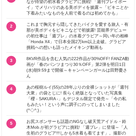
なが待望の初水着グラビアに挑戦! 「週刊プレイボー
イ」でメリハリのある美ボディを披露～「ビキニとか
下着みたいなものを人前で着るのは初めてかも」
これまで胸元すら隠してきたバイクを愛する旅人・有
2
那が美ボディをビキニなどで初披露! 芸能界デビュー
の初仕事は「週プレ」の水着グラビア～同い年の相棒
「Honda X4」で日本全国2万km以上走破。グラビア
挑戦への想いも語ったメイキング動画も
8KVR作品を含む人気の222作品が30%OFF! FANZA動
3
画が「春のパンツまつり30％OFF」第2弾を明日1日
(水)朝9:59まで開催～キャンペーンガールは田野憂さ
ん
あの桜樹ルイ(55)の28年ぶりの全裸ショットが「週刊
4
大衆」の袋とじに! 長らく絶版となっていた写真集
「櫻 - SAKURA -」もデジタル限定で発売～「今の私
もみたい！という声に調子にのってしまいました
(^◇^;)」
お尻スポンサーも話題のNGなし破天荒アイドル・鈴
5
木Mob.が初グラビアに挑戦! 「週プレ」に登場～「人
生初のグラビア!!!しかも5水着も着てます」。撮影の