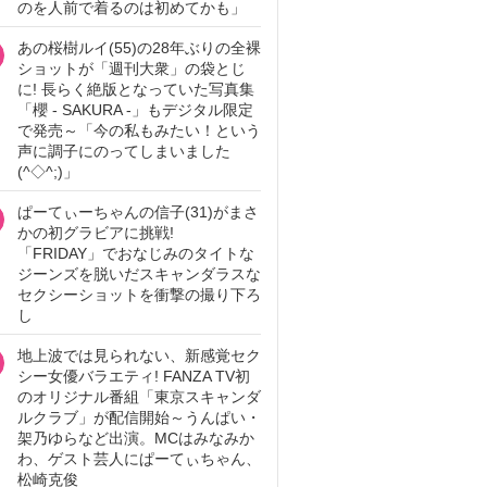
のを人前で着るのは初めてかも」
あの桜樹ルイ(55)の28年ぶりの全裸
ショットが「週刊大衆」の袋とじ
に! 長らく絶版となっていた写真集
「櫻 - SAKURA -」もデジタル限定
で発売～「今の私もみたい！という
声に調子にのってしまいました
(^◇^;)」
ぱーてぃーちゃんの信子(31)がまさ
かの初グラビアに挑戦!
「FRIDAY」でおなじみのタイトな
ジーンズを脱いだスキャンダラスな
セクシーショットを衝撃の撮り下ろ
し
地上波では見られない、新感覚セク
シー女優バラエティ! FANZA TV初
のオリジナル番組「東京スキャンダ
ルクラブ」が配信開始～うんぱい・
架乃ゆらなど出演。MCはみなみか
わ、ゲスト芸人にぱーてぃちゃん、
松崎克俊