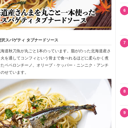
6
沢スパゲティ タプナードソース
7
海道秋刀魚が丸ごと1本のっています。脂がのった北海道産さ
り火を通してコンフィという骨まで食べれるほどに柔らかく煮
せたペペロンチーノ。オリーブ・ケッパー・ニンニク・アンチ
をのせています。
8
9