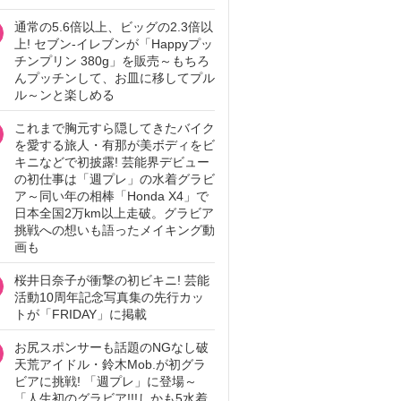
通常の5.6倍以上、ビッグの2.3倍以
上! セブン‐イレブンが「Happyプッ
チンプリン 380g」を販売～もちろ
んプッチンして、お皿に移してプル
ル～ンと楽しめる
これまで胸元すら隠してきたバイク
を愛する旅人・有那が美ボディをビ
キニなどで初披露! 芸能界デビュー
の初仕事は「週プレ」の水着グラビ
ア～同い年の相棒「Honda X4」で
日本全国2万km以上走破。グラビア
挑戦への想いも語ったメイキング動
画も
桜井日奈子が衝撃の初ビキニ! 芸能
活動10周年記念写真集の先行カッ
トが「FRIDAY」に掲載
お尻スポンサーも話題のNGなし破
天荒アイドル・鈴木Mob.が初グラ
ビアに挑戦! 「週プレ」に登場～
「人生初のグラビア!!!しかも5水着