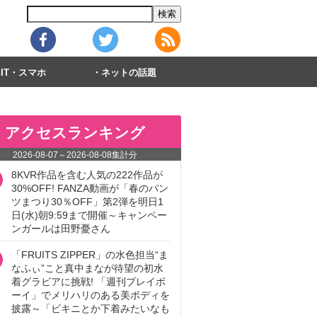
IT・スマホ
ネットの話題
アクセスランキング
2026-08-07
～
2026-08-08
集計分
8KVR作品を含む人気の222作品が
30%OFF! FANZA動画が「春のパン
ツまつり30％OFF」第2弾を明日1
日(水)朝9:59まで開催～キャンペー
ンガールは田野憂さん
「FRUITS ZIPPER」の水色担当“ま
なふぃ”こと真中まなが待望の初水
着グラビアに挑戦! 「週刊プレイボ
ーイ」でメリハリのある美ボディを
披露～「ビキニとか下着みたいなも