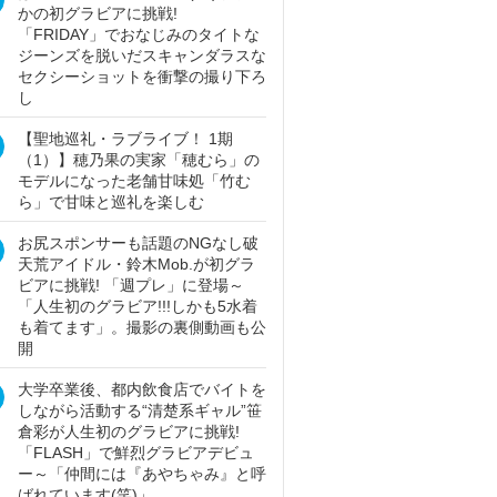
かの初グラビアに挑戦!
「FRIDAY」でおなじみのタイトな
ジーンズを脱いだスキャンダラスな
セクシーショットを衝撃の撮り下ろ
し
【聖地巡礼・ラブライブ！ 1期
（1）】穂乃果の実家「穂むら」の
モデルになった老舗甘味処「竹む
ら」で甘味と巡礼を楽しむ
お尻スポンサーも話題のNGなし破
天荒アイドル・鈴木Mob.が初グラ
ビアに挑戦! 「週プレ」に登場～
「人生初のグラビア!!!しかも5水着
も着てます」。撮影の裏側動画も公
開
大学卒業後、都内飲食店でバイトを
しながら活動する“清楚系ギャル”笹
倉彩が人生初のグラビアに挑戦!
「FLASH」で鮮烈グラビアデビュ
ー～「仲間には『あやちゃみ』と呼
ばれています(笑)」