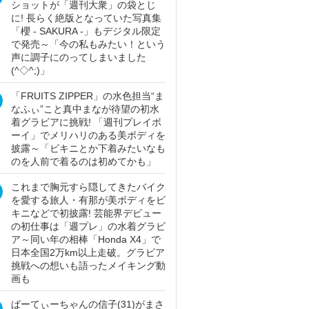
ショットが「週刊大衆」の袋とじ
に! 長らく絶版となっていた写真集
「櫻 - SAKURA -」もデジタル限定
で発売～「今の私もみたい！という
声に調子にのってしまいました
(^◇^;)」
「FRUITS ZIPPER」の水色担当“ま
なふぃ”こと真中まなが待望の初水
着グラビアに挑戦! 「週刊プレイボ
ーイ」でメリハリのある美ボディを
披露～「ビキニとか下着みたいなも
のを人前で着るのは初めてかも」
これまで胸元すら隠してきたバイク
を愛する旅人・有那が美ボディをビ
キニなどで初披露! 芸能界デビュー
の初仕事は「週プレ」の水着グラビ
ア～同い年の相棒「Honda X4」で
日本全国2万km以上走破。グラビア
挑戦への想いも語ったメイキング動
画も
ぱーてぃーちゃんの信子(31)がまさ