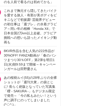
のを人前で着るのは初めてかも」
これまで胸元すら隠してきたバイク
を愛する旅人・有那が美ボディをビ
キニなどで初披露! 芸能界デビュー
の初仕事は「週プレ」の水着グラビ
ア～同い年の相棒「Honda X4」で
日本全国2万km以上走破。グラビア
挑戦への想いも語ったメイキング動
画も
8KVR作品を含む人気の222作品が
30%OFF! FANZA動画が「春のパン
ツまつり30％OFF」第2弾を明日1
日(水)朝9:59まで開催～キャンペー
ンガールは田野憂さん
あの桜樹ルイ(55)の28年ぶりの全裸
ショットが「週刊大衆」の袋とじ
に! 長らく絶版となっていた写真集
「櫻 - SAKURA -」もデジタル限定
で発売～「今の私もみたい！という
声に調子にのってしまいました
(^◇^;)」