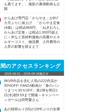
も着てます」。撮影の裏側動画も公
開
からあげ専門店「からやま」が約7
カ月ぶりに値上げ 「からやま定食
(4個)」は税込869円、「ねぎおろし
からあげ定食」は税込1,000円超え
に～米など原材料価格の高騰やエネ
ルギーコスト、物流費、人件費等の
上昇の影響を踏まえて
週間のアクセスランキング
2026-08-01
～
2026-08-08
集計分
8KVR作品を含む人気の222作品が
30%OFF! FANZA動画が「春のパン
ツまつり30％OFF」第2弾を明日1
日(水)朝9:59まで開催～キャンペー
ンガールは田野憂さん
あの桜樹ルイ(55)の28年ぶりの全裸