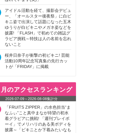
アイドル活動を経て、撮影会デビュ
ー、「オールスター後夜祭」に白ビ
キニ姿で出演して話題になった五木
ゆうりが白ビキニやメガネ姿などを
披露! 「FLASH」で初めての雑誌グ
ラビア挑戦～特技は人の名前を忘れ
ないこと
桜井日奈子が衝撃の初ビキニ! 芸能
活動10周年記念写真集の先行カッ
トが「FRIDAY」に掲載
ヵ月のアクセスランキング
2026-07-09
～
2026-08-08
集計分
「FRUITS ZIPPER」の水色担当“ま
なふぃ”こと真中まなが待望の初水
着グラビアに挑戦! 「週刊プレイボ
ーイ」でメリハリのある美ボディを
披露～「ビキニとか下着みたいなも