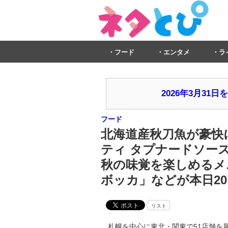
フード
エンタメ
ラ
2026年3月3
フード
北海道産秋刀魚が豪快
ティ タプナードソー
秋の味覚を楽しめるメ
ボッカ」などが本日20
リスト
札幌を中心に東北・関東で51店舗を展