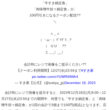
「牛すき鍋定食」
「肉味噌牛担々鍋定食」が、
100円引きになるクーポン配信??
＼
∧＿∧
（ ・ω・）ｸﾞﾂｸﾞﾂ...?
（ U U ??
と＿_）__）
会計時にレジで画像をご提示ください??
【クーポン利用期間】12/27(水)23:59まで
#すき家
pic.twitter.com/vYUWR49Wh4
— すき家【公式】 (@sukiya_jp)
December 18, 2023
会計時にレジで画像を提示すると、2023年12月18日(月)9:00～12
月27日(水)23:59までの期間中、何度でも「牛すき鍋定食」と「肉味
噌牛担々鍋定食」が1回の会計で3個まで100円(税込)となります。店