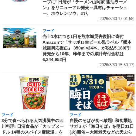
ープに! 日清が「ラーメン山岡家 醤油ラーメ
ン」をリニューアル発売～具材はチャーシュ
ー、ホウレンソウ、のり
[2026/3/30 17:01:58]
フード
売上1本につき1円を熊本城災害復旧に寄付
Amazonで「サッポロ生ビール黒ラベル『熊本
城復興応援缶』 350ml×24本」が税込5,180円!
発売から10年、昨年までの累計寄付金額は
6,344,952円
[2026/3/30 15:50:17]
フード
フード
3分で食べられる人気沸騰中の四
自慢のそばが食べ放題! 和食麺処
川料理! 日清食品が「カップヌー
サガミが「晦日そば」を明日31日
ドル 14種のスパイス麻辣湯」を
(火)開催～大海老天などの天ぷら