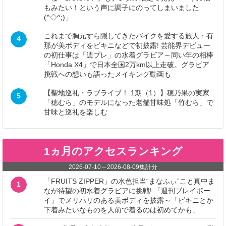
もみたい！という声に調子にのってしまいました
(^◇^;)」
これまで胸元すら隠してきたバイクを愛する旅人・有
4
那が美ボディをビキニなどで初披露! 芸能界デビュー
の初仕事は「週プレ」の水着グラビア～同い年の相棒
「Honda X4」で日本全国2万km以上走破。グラビア
挑戦への想いも語ったメイキング動画も
【聖地巡礼・ラブライブ！ 1期（1）】穂乃果の実家
5
「穂むら」のモデルになった老舗甘味処「竹むら」で
甘味と巡礼を楽しむ
1ヵ月のアクセスランキング
2026-07-10
～
2026-08-09
集計分
「FRUITS ZIPPER」の水色担当“まなふぃ”こと真中ま
1
なが待望の初水着グラビアに挑戦! 「週刊プレイボー
イ」でメリハリのある美ボディを披露～「ビキニとか
下着みたいなものを人前で着るのは初めてかも」