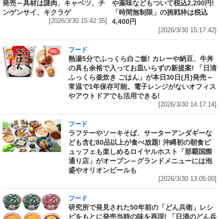
発売～具材は謎肉、キャベツ、チ
や薬味などもついて税込2,200円!
ンゲンサイ、キクラゲ
「時間無制限」の挑戦枠は税込
[2026/3/30 15:42:35]
4,400円
[2026/3/30 15:17:42]
フード
熱湯5分でふっくら白ご飯! カレーや納豆、牛丼
の具も余裕で入ってお皿いらずの新提案! 「日清
ふっくら釜炊き ごはん」が本日30日(月)発売～
常温で1年保存可能。電子レンジがないオフィス
やアウトドアでも活用できる!
[2026/3/30 14:17:14]
フード
ラフテーやソーキそば、サーターアンダギーな
ども含む80品以上が食べ放題! 沖縄初の朝食ビ
ュッフェも楽しめるロイヤルホスト「那覇国際
通り店」がオープン～グランドメニューには泡
盛やオリオンビールも
[2026/3/30 13:05:00]
フード
研究所で発見された50年前の「どん兵衛」レシ
ピをもとに発売当時の味を再現! 「日清のどん兵