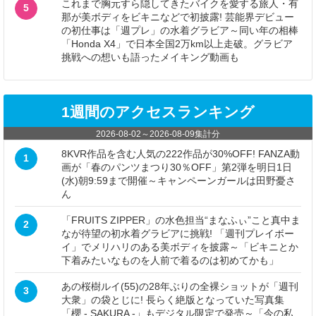
これまで胸元すら隠してきたバイクを愛する旅人・有
5
那が美ボディをビキニなどで初披露! 芸能界デビュー
の初仕事は「週プレ」の水着グラビア～同い年の相棒
「Honda X4」で日本全国2万km以上走破。グラビア
挑戦への想いも語ったメイキング動画も
1週間のアクセスランキング
2026-08-02
～
2026-08-09
集計分
8KVR作品を含む人気の222作品が30%OFF! FANZA動
1
画が「春のパンツまつり30％OFF」第2弾を明日1日
(水)朝9:59まで開催～キャンペーンガールは田野憂さ
ん
「FRUITS ZIPPER」の水色担当“まなふぃ”こと真中ま
2
なが待望の初水着グラビアに挑戦! 「週刊プレイボー
イ」でメリハリのある美ボディを披露～「ビキニとか
下着みたいなものを人前で着るのは初めてかも」
あの桜樹ルイ(55)の28年ぶりの全裸ショットが「週刊
3
大衆」の袋とじに! 長らく絶版となっていた写真集
「櫻 - SAKURA -」もデジタル限定で発売～「今の私