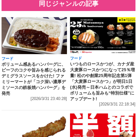
同じジャンルの記事
フード
フード
いつものロースかつが、カナダ産
ボリューム感あるハンバーグに、
大麦豚ロースかつになって25％増
ビーフのコクや旨みを感じられる
量! 松のや創業25周年記念第1弾
デミグラスソースをかけた! ファ
「大麦豚ロースかつ」が明日1日
ミリーマートが「コク深い濃厚デ
(水)発売～日本ハムとのコラボで
ミソースの鉄板焼ハンバーグ」を
ボリュームも旨みも“特別仕様”に
発売
アップデート!
[2026/3/31 23:40:28]
[2026/3/31 22:18:34]