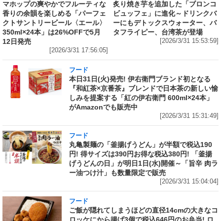
マホップの爽やかでフルーティな
炙り焼き芋を追加した「ブロンコ
香りの余韻を楽しめる「パーフェ
ビュッフェ」に進化～ドリンクバ
クトサントリービール〈エール〉
ーにもデトックスウォーター、バ
350ml×24本」は26%OFFで5月
タフライピー、台湾茶が登場
12日発売
[2026/3/31 15:53:59]
[2026/3/31 17:56:05]
フード
本日31日(火)発売! 伊右衛門ブランド初となる
『和紅茶×京番茶』ブレンドで日本茶の新しい愉
しみを提案する「紅の伊右衛門 600ml×24本」
がAmazonでも販売中
[2026/3/31 15:31:49]
フード
丸亀製麺の「釜揚げうどん」が半額で税込190
円! 得サイズは390円お得な税込380円! 「釜揚
げうどんの日」が明日1日(水)開催～「旨辛 肉ラ
ー油つけ汁」も数量限定で販売
[2026/3/31 15:04:04]
フード
ご飯が隠れてしまうほどの直径14cmの大きなコ
ロッケにから揚げ3個で税込646円のお弁当! ロ