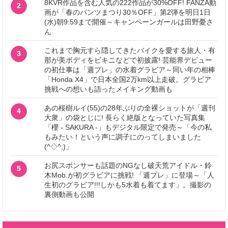
8KVR作品を含む人気の222作品が30%OFF! FANZA動
2
画が「春のパンツまつり30％OFF」第2弾を明日1日
(水)朝9:59まで開催～キャンペーンガールは田野憂さ
ん
これまで胸元すら隠してきたバイクを愛する旅人・有
3
那が美ボディをビキニなどで初披露! 芸能界デビュー
の初仕事は「週プレ」の水着グラビア～同い年の相棒
「Honda X4」で日本全国2万km以上走破。グラビア
挑戦への想いも語ったメイキング動画も
あの桜樹ルイ(55)の28年ぶりの全裸ショットが「週刊
4
大衆」の袋とじに! 長らく絶版となっていた写真集
「櫻 - SAKURA -」もデジタル限定で発売～「今の私
もみたい！という声に調子にのってしまいました
(^◇^;)」
お尻スポンサーも話題のNGなし破天荒アイドル・鈴
5
木Mob.が初グラビアに挑戦! 「週プレ」に登場～「人
生初のグラビア!!!しかも5水着も着てます」。撮影の
裏側動画も公開