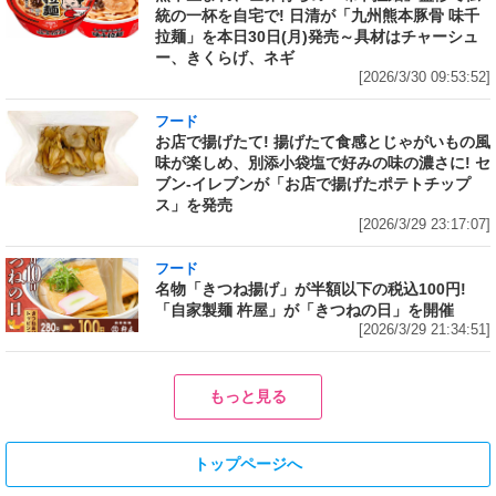
統の一杯を自宅で! 日清が「九州熊本豚骨 味千
拉麺」を本日30日(月)発売～具材はチャーシュ
ー、きくらげ、ネギ
[2026/3/30 09:53:52]
フード
お店で揚げたて! 揚げたて食感とじゃがいもの風
味が楽しめ、別添小袋塩で好みの味の濃さに! セ
ブン‐イレブンが「お店で揚げたポテトチップ
ス」を発売
[2026/3/29 23:17:07]
フード
名物「きつね揚げ」が半額以下の税込100円!
「自家製麺 杵屋」が「きつねの日」を開催
[2026/3/29 21:34:51]
もっと見る
トップページへ