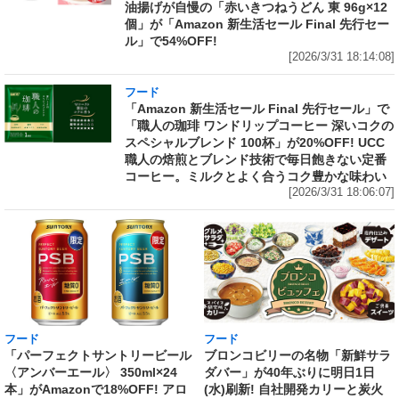
油揚げが自慢の「赤いきつねうどん 東 96g×12
個」が「Amazon 新生活セール Final 先行セー
ル」で54%OFF!
[2026/3/31 18:14:08]
フード
「Amazon 新生活セール Final 先行セール」で
「職人の珈琲 ワンドリップコーヒー 深いコクの
スペシャルブレンド 100杯」が20%OFF! UCC
職人の焙煎とブレンド技術で毎日飽きない定番
コーヒー。ミルクとよく合うコク豊かな味わい
[2026/3/31 18:06:07]
フード
フード
「パーフェクトサントリービール
ブロンコビリーの名物「新鮮サラ
〈アンバーエール〉 350ml×24
ダバー」が40年ぶりに明日1日
本」がAmazonで18%OFF! アロ
(水)刷新! 自社開発カリーと炭火