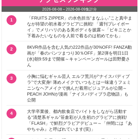
2026-08-08
～
2026-08-09
集計分
「FRUITS ZIPPER」の水色担当“まなふぃ”こと真中ま
1
なが待望の初水着グラビアに挑戦! 「週刊プレイボー
イ」でメリハリのある美ボディを披露～「ビキニとか
下着みたいなものを人前で着るのは初めてかも」
8KVR作品を含む人気の222作品が30%OFF! FANZA動
2
画が「春のパンツまつり30％OFF」第2弾を明日1日
(水)朝9:59まで開催～キャンペーンガールは田野憂さ
ん
小胸に悩むギャル芸人 エルフ荒川が“ナイスバディブ
3
ラ”で大変身! 薄めメイクでいつもとは一味違うフェミ
ニンなヘアメイクで挑んだ着用ビジュアルが公開～
PEACH JOHNが漫画「ナイスバディブラ恋物語」も
公開
大学卒業後、都内飲食店でバイトをしながら活動す
4
る“清楚系ギャル”笹倉彩が人生初のグラビアに挑戦!
「FLASH」で鮮烈グラビアデビュー～「仲間には『あ
やちゃみ』と呼ばれています(笑)」