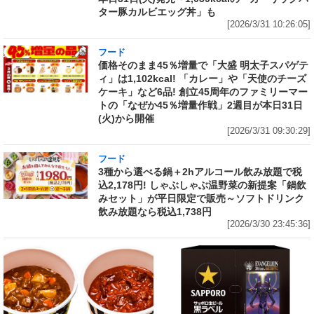
ター豚カルビエッグ丼」も
[2026/3/31 10:26:05]
フード
価格そのまま45％増量で「大盛 明太子スパゲテ
ィ」は1,102kcal! 「カレー」や「天使のチーズ
ケーキ」など6品! 創立45周年のファミリーマー
トの「なぜか45％増量作戦」2週目が本日31日
(火)から開催
[2026/3/31 09:30:29]
フード
3種から選べる鍋＋2hアルコール飲み放題で税
込2,178円! しゃぶしゃぶ温野菜の新提案「鍋飲
みセット」が平日限定で販売～ソフトドリンク
飲み放題なら税込1,738円
[2026/3/30 23:45:36]