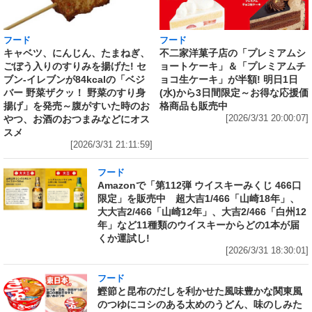
フード
フード
キャベツ、にんじん、たまねぎ、
不二家洋菓子店の「プレミアムシ
ごぼう入りのすりみを揚げた! セ
ョートケーキ」＆「プレミアムチ
ブン‐イレブンが84kcalの「ベジ
ョコ生ケーキ」が半額! 明日1日
バー 野菜ザクッ！ 野菜のすり身
(水)から3日間限定～お得な応援価
揚げ」を発売～腹がすいた時のお
格商品も販売中
やつ、お酒のおつまみなどにオス
[2026/3/31 20:00:07]
スメ
[2026/3/31 21:11:59]
フード
Amazonで「第112弾 ウイスキーみくじ 466口
限定」を販売中 超大吉1/466「山崎18年」、
大大吉2/466「山崎12年」、大吉2/466「白州12
年」など11種類のウイスキーからどの1本が届
くか運試し!
[2026/3/31 18:30:01]
フード
鰹節と昆布のだしを利かせた風味豊かな関東風
のつゆにコシのある太めのうどん、味のしみた