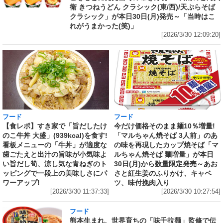
衛 きつねうどん クラシック(東/西)/天ぷらそば
クラシック」が本日30日(月)発売～「当時はこ
れがうまかった(笑)」
[2026/3/30 12:09:20]
フード
フード
【食レポ】すき家で「旨だしたけ
今だけ価格そのまま麺10％増量!
のこ牛丼 大盛」(939kcal)を食す!
「マルちゃん焼そば 3人前」のあ
看板メニューの「牛丼」が適度な
の味を再現したカップ焼そば「マ
歯ごたえと出汁の旨味が小気味よ
ルちゃん焼そば 麺増量」が本日
い旨だし筍、涼し気な青ねぎのト
30日(月)から数量限定発売～あお
ッピングで一段上の美味しさにパ
さと紅生姜のふりかけ、キャベ
ワーアップ!
ツ、味付挽肉入り
[2026/3/30 11:37:33]
[2026/3/30 10:27:54]
フード
熊本生まれ、世界育ちの「味千拉麺」監修で伝