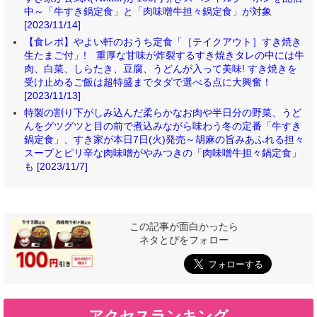
中～「牛すき鍋定食」と「肉味噌牛担々鍋定食」が対象
[2023/11/14]
【食レポ】やよい軒のおうち定食「［テイクアウト］すき焼き
生たまご付」! 重厚な甘味が炸裂するすき焼きタレの中には牛
肉、白菜、しらたき、豆腐、うどんが入って美味! すき焼きを
受け止めるご飯は超特盛までタダで選べる点に大興奮！
[2023/11/13]
特製の割り下がしみ込んだ柔らかなお肉や半日分の野菜、うど
んをグツグツと目の前で煮込みながら味わう冬の定番「牛すき
鍋定食」、すき家が本日7日(火)発売～胡麻の旨みあふれる担々
スープとピリ辛な肉味噌がやみつきの「肉味噌牛担々鍋定食」
も [2023/11/7]
この記事が面白かったら
ネタとぴをフォロー
アクセスランキング