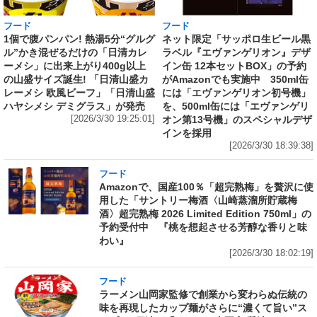
フード
フード
1個で腹パンパン! 熱湯5分“グルグ
ネット限定「サッポロ生ビール黒
ル”かき混ぜるだけの「日清カレ
ラベル『エヴァンゲリオン』デザ
ーメシ」に出来上がり400g以上
イン缶 12本セットBOX」の予約
の山盛サイズ誕生! 「日清山盛カ
がAmazonでも実施中 350ml缶
レーメシ 欧風ビーフ」「日清山盛
には「エヴァンゲリオン初号機」
ハヤシメシ デミグラス」が発売
を、500ml缶には「エヴァンゲリ
[2026/3/30 19:25:01]
オン第13号機」のスペシャルデザ
インを採用
[2026/3/30 18:39:38]
フード
Amazonで、国産100％「超完熟梅」を贅沢に使
用した「サントリー梅酒〈山崎蒸溜所貯蔵梅
酒〉超完熟梅 2026 Limited Edition 750ml」の
予約受付中 『桃を想起させる芳醇な香りと味
わい』
[2026/3/30 18:02:19]
フード
ラーメン山岡家監修で創業から変わらぬ伝統の
味を再現したカップ麺がさらに“濃くて旨い”ス