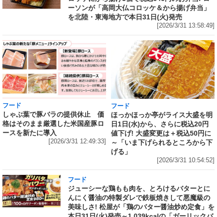
ーソンが「高岡大仏コロッケ＆から揚げ弁当」
を北陸・東海地方で本日31日(火)発売
[2026/3/31 13:58:49]
フード
フード
しゃぶ葉で豚バラの提供休止 価
ほっかほっか亭がライス大盛を明
格はそのまま厳選した米国産豚ロ
日1日(水)から、さらに税込20円
ースを新たに導入
値下げ! 大盛変更は＋税込50円に
[2026/3/31 12:49:33]
～「いま下げられるところから下
げる」
[2026/3/31 10:54:52]
フード
ジューシーな鶏もも肉を、とろけるバターとに
んにく醤油の特製ダレで鉄板焼きして悪魔級の
美味しさ! 松屋が「鶏のバター醤油炒め定食」を
本日31日(火)発売～1,039kcalの「ガーリックバ