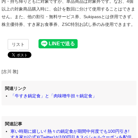
内・持ち帰りともに対象ですが、単品商品は対象外です。なお、4個
以上の対象商品購入時に、会計を数回に分けて使用することはできま
せん。また、他の割引・無料サービス券、Sukipassとは併用できず、
株主優待券、すき家お食事券、ZSC特別お試し券のみ使用できます。
リスト
[古川 敦]
関連リンク
「牛すき鍋定食」と「肉味噌牛担々鍋定食」
関連記事
寒い時期に嬉しい! 熱々の鍋定食が期間中何度でも100円引き!
すき家が公式X(Twitter)が100円引きスペシャルクーポンを配信