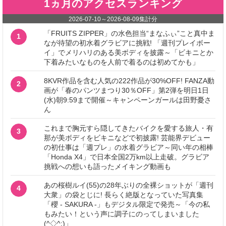
1ヵ月のアクセスランキング
2026-07-10
～
2026-08-09
集計分
「FRUITS ZIPPER」の水色担当“まなふぃ”こと真中ま
1
なが待望の初水着グラビアに挑戦! 「週刊プレイボー
イ」でメリハリのある美ボディを披露～「ビキニとか
下着みたいなものを人前で着るのは初めてかも」
8KVR作品を含む人気の222作品が30%OFF! FANZA動
2
画が「春のパンツまつり30％OFF」第2弾を明日1日
(水)朝9:59まで開催～キャンペーンガールは田野憂さ
ん
これまで胸元すら隠してきたバイクを愛する旅人・有
3
那が美ボディをビキニなどで初披露! 芸能界デビュー
の初仕事は「週プレ」の水着グラビア～同い年の相棒
「Honda X4」で日本全国2万km以上走破。グラビア
挑戦への想いも語ったメイキング動画も
あの桜樹ルイ(55)の28年ぶりの全裸ショットが「週刊
4
大衆」の袋とじに! 長らく絶版となっていた写真集
「櫻 - SAKURA -」もデジタル限定で発売～「今の私
もみたい！という声に調子にのってしまいました
(^◇^;)」