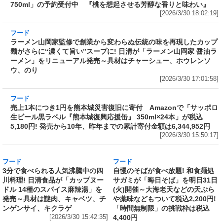
酒〉超完熟梅 2026 Limited Edition 750ml」の
予約受付中 『桃を想起させる芳醇な香りと味
わい』
[2026/3/30 18:02:19]
フード
ラーメン山岡家監修で創業から変わらぬ伝統の
味を再現したカップ麺がさらに“濃くて旨い”ス
ープに! 日清が「ラーメン山岡家 醤油ラーメ
ン」をリニューアル発売～具材はチャーシュ
ー、ホウレンソウ、のり
[2026/3/30 17:01:58]
フード
売上1本につき1円を熊本城災害復旧に寄付
Amazonで「サッポロ生ビール黒ラベル『熊本
城復興応援缶』 350ml×24本」が税込5,180円!
発売から10年、昨年までの累計寄付金額は
6,344,952円
[2026/3/30 15:50:17]