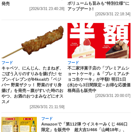
ボリュームも旨みも“特別仕様”に
発売
アップデート!
[2026/3/31 23:40:28]
[2026/3/31 22:18:34]
フード
フード
キャベツ、にんじん、たまねぎ、
不二家洋菓子店の「プレミアムシ
ごぼう入りのすりみを揚げた! セ
ョートケーキ」＆「プレミアムチ
ブン‐イレブンが84kcalの「ベジ
ョコ生ケーキ」が半額! 明日1日
バー 野菜ザクッ！ 野菜のすり身
(水)から3日間限定～お得な応援価
揚げ」を発売～腹がすいた時のお
格商品も販売中
やつ、お酒のおつまみなどにオス
[2026/3/31 20:00:07]
スメ
[2026/3/31 21:11:59]
フード
Amazonで「第112弾 ウイスキーみくじ 466口
限定」を販売中 超大吉1/466「山崎18年」、