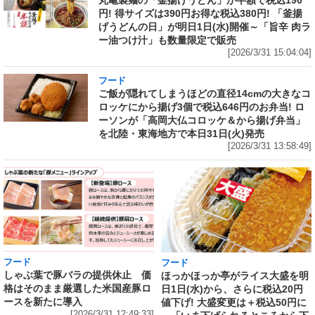
丸亀製麺の「釜揚げうどん」が半額で税込190
円! 得サイズは390円お得な税込380円! 「釜揚
げうどんの日」が明日1日(水)開催～「旨辛 肉ラ
ー油つけ汁」も数量限定で販売
[2026/3/31 15:04:04]
フード
ご飯が隠れてしまうほどの直径14cmの大きなコ
ロッケにから揚げ3個で税込646円のお弁当! ロ
ーソンが「高岡大仏コロッケ＆から揚げ弁当」
を北陸・東海地方で本日31日(火)発売
[2026/3/31 13:58:49]
フード
フード
しゃぶ葉で豚バラの提供休止 価
ほっかほっか亭がライス大盛を明
格はそのまま厳選した米国産豚ロ
日1日(水)から、さらに税込20円
ースを新たに導入
値下げ! 大盛変更は＋税込50円に
[2026/3/31 12:49:33]