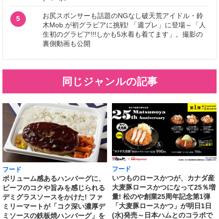
お尻スポンサーも話題のNGなし破天荒アイドル・鈴
5
木Mob.が初グラビアに挑戦! 「週プレ」に登場～「人
生初のグラビア!!!しかも5水着も着てます」。撮影の
裏側動画も公開
同じジャンルの記事
フード
フード
いつものロースかつが、カナダ産
ボリューム感あるハンバーグに、
大麦豚ロースかつになって25％増
ビーフのコクや旨みを感じられる
量! 松のや創業25周年記念第1弾
デミグラスソースをかけた! ファ
「大麦豚ロースかつ」が明日1日
ミリーマートが「コク深い濃厚デ
(水)発売～日本ハムとのコラボで
ミソースの鉄板焼ハンバーグ」を