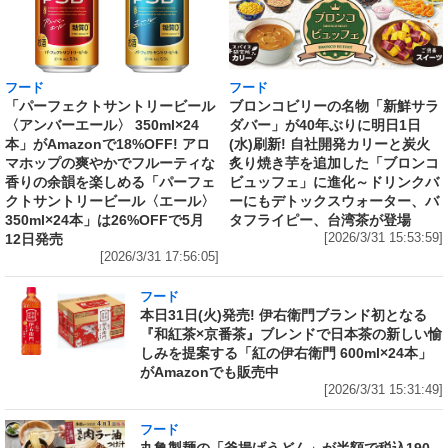
フード
フード
「パーフェクトサントリービール
ブロンコビリーの名物「新鮮サラ
〈アンバーエール〉 350ml×24
ダバー」が40年ぶりに明日1日
本」がAmazonで18%OFF! アロ
(水)刷新! 自社開発カリーと炭火
マホップの爽やかでフルーティな
炙り焼き芋を追加した「ブロンコ
香りの余韻を楽しめる「パーフェ
ビュッフェ」に進化～ドリンクバ
クトサントリービール〈エール〉
ーにもデトックスウォーター、バ
350ml×24本」は26%OFFで5月
タフライピー、台湾茶が登場
12日発売
[2026/3/31 15:53:59]
[2026/3/31 17:56:05]
フード
本日31日(火)発売! 伊右衛門ブランド初となる
『和紅茶×京番茶』ブレンドで日本茶の新しい愉
しみを提案する「紅の伊右衛門 600ml×24本」
がAmazonでも販売中
[2026/3/31 15:31:49]
フード