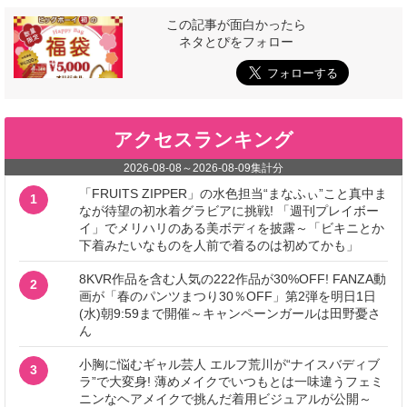
この記事が面白かったら
ネタとぴをフォロー
アクセスランキング
2026-08-08
～
2026-08-09
集計分
「FRUITS ZIPPER」の水色担当“まなふぃ”こと真中ま
1
なが待望の初水着グラビアに挑戦! 「週刊プレイボー
イ」でメリハリのある美ボディを披露～「ビキニとか
下着みたいなものを人前で着るのは初めてかも」
8KVR作品を含む人気の222作品が30%OFF! FANZA動
2
画が「春のパンツまつり30％OFF」第2弾を明日1日
(水)朝9:59まで開催～キャンペーンガールは田野憂さ
ん
小胸に悩むギャル芸人 エルフ荒川が“ナイスバディブ
3
ラ”で大変身! 薄めメイクでいつもとは一味違うフェミ
ニンなヘアメイクで挑んだ着用ビジュアルが公開～