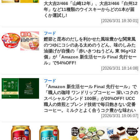
大大吉2/466「山崎12年」、大吉2/466「白州12
年」など11種類のウイスキーからどの1本が届
くか運試し!
[2026/3/31 18:30:01]
フード
鰹節と昆布のだしを利かせた風味豊かな関東風
のつゆにコシのある太めのうどん、味のしみた
油揚げが自慢の「赤いきつねうどん 東 96g×12
個」が「Amazon 新生活セール Final 先行セー
ル」で54%OFF!
[2026/3/31 18:14:08]
フード
「Amazon 新生活セール Final 先行セール」で
「職人の珈琲 ワンドリップコーヒー 深いコクの
スペシャルブレンド 100杯」が20%OFF! UCC
職人の焙煎とブレンド技術で毎日飽きない定番
コーヒー。ミルクとよく合うコク豊かな味わい
[2026/3/31 18:06:07]