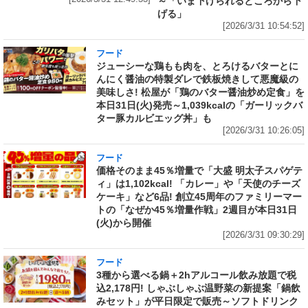
～「いま下げられるところから下
げる」
[2026/3/31 10:54:52]
フード
ジューシーな鶏もも肉を、とろけるバターとに
んにく醤油の特製ダレで鉄板焼きして悪魔級の
美味しさ! 松屋が「鶏のバター醤油炒め定食」を
本日31日(火)発売～1,039kcalの「ガーリックバ
ター豚カルビエッグ丼」も
[2026/3/31 10:26:05]
フード
価格そのまま45％増量で「大盛 明太子スパゲテ
ィ」は1,102kcal! 「カレー」や「天使のチーズ
ケーキ」など6品! 創立45周年のファミリーマー
トの「なぜか45％増量作戦」2週目が本日31日
(火)から開催
[2026/3/31 09:30:29]
フード
3種から選べる鍋＋2hアルコール飲み放題で税
込2,178円! しゃぶしゃぶ温野菜の新提案「鍋飲
みセット」が平日限定で販売～ソフトドリンク