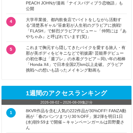
PEACH JOHNが漫画「ナイスバディブラ恋物語」も
公開
大学卒業後、都内飲食店でバイトをしながら活動す
4
る“清楚系ギャル”笹倉彩が人生初のグラビアに挑戦!
「FLASH」で鮮烈グラビアデビュー～「仲間には『あ
やちゃみ』と呼ばれています(笑)」
これまで胸元すら隠してきたバイクを愛する旅人・有
5
那が美ボディをビキニなどで初披露! 芸能界デビュー
の初仕事は「週プレ」の水着グラビア～同い年の相棒
「Honda X4」で日本全国2万km以上走破。グラビア
挑戦への想いも語ったメイキング動画も
1週間のアクセスランキング
2026-08-02
～
2026-08-09
集計分
8KVR作品を含む人気の222作品が30%OFF! FANZA動
1
画が「春のパンツまつり30％OFF」第2弾を明日1日
(水)朝9:59まで開催～キャンペーンガールは田野憂さ
ん