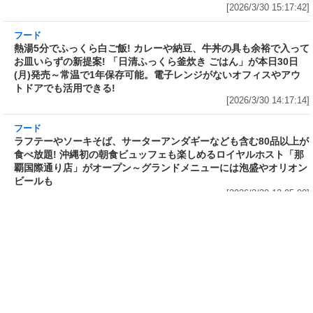
フード
フード
3分で食べられる人気沸騰中の四
自慢のそばが食べ放題! 和食麺処
川料理! 日清食品が「カップヌー
サガミが「晦日そば」を明日31日
ドル 14種のスパイス麻辣湯」を
(火)開催～大海老天などの天ぷら
発売～具材は謎肉、キャベツ、チ
や薬味などもついて税込2,200円!
ンゲンサイ、キクラゲ
「時間無制限」の挑戦枠は税込
[2026/3/30 15:42:35]
4,400円
[2026/3/30 15:17:42]
フード
熱湯5分でふっくら白ご飯! カレーや納豆、牛丼
の具も余裕で入ってお皿いらずの新提案! 「日清
ふっくら釜炊き ごはん」が本日30日(月)発売～
常温で1年保存可能。電子レンジがないオフィス
やアウトドアでも活用できる!
[2026/3/30 14:17:14]
フード
ラフテーやソーキそば、サーターアンダギーな
ども含む80品以上が食べ放題! 沖縄初の朝食ビ