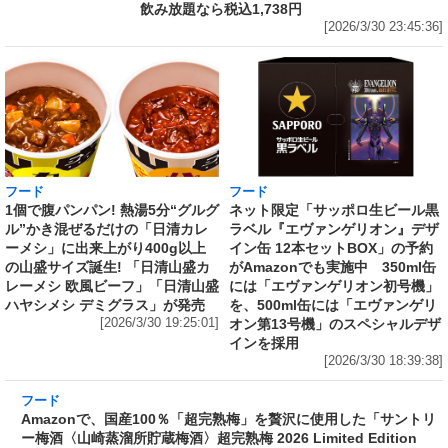
飲み放題なら税込1,738円
[2026/3/30 23:45:36]
フード
フード
1個で腹パンパン! 熱湯5分“グルグ
ネット限定「サッポロ生ビール黒
ル”かき混ぜるだけの「日清カレ
ラベル『エヴァンゲリオン』デザ
ーメシ」に出来上がり400g以上
イン缶 12本セットBOX」の予約
の山盛サイズ誕生! 「日清山盛カ
がAmazonでも実施中 350ml缶
レーメシ 欧風ビーフ」「日清山盛
には「エヴァンゲリオン初号機」
ハヤシメシ デミグラス」が発売
を、500ml缶には「エヴァンゲリ
[2026/3/30 19:25:01]
オン第13号機」のスペシャルデザ
インを採用
[2026/3/30 18:39:38]
フード
Amazonで、国産100％「超完熟梅」を贅沢に使
用した「サントリー梅酒〈山崎蒸溜所貯蔵梅