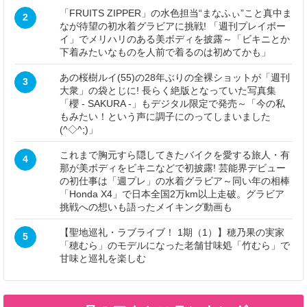
「FRUITS ZIPPER」の水色担当“まなふぃ”こと真中ま
2
なが待望の初水着グラビアに挑戦! 「週刊プレイボー
イ」でメリハリのある美ボディを披露～「ビキニとか
下着みたいなものを人前で着るのは初めてかも」
あの桜樹ルイ(55)の28年ぶりの全裸ショットが「週刊
3
大衆」の袋とじに! 長らく絶版となっていた写真集
「櫻 - SAKURA -」もデジタル限定で発売～「今の私
もみたい！という声に調子にのってしまいました
(^◇^;)」
これまで胸元すら隠してきたバイクを愛する旅人・有
4
那が美ボディをビキニなどで初披露! 芸能界デビュー
の初仕事は「週プレ」の水着グラビア～同い年の相棒
「Honda X4」で日本全国2万km以上走破。グラビア
挑戦への想いも語ったメイキング動画も
【聖地巡礼・ラブライブ！ 1期（1）】穂乃果の実家
5
「穂むら」のモデルになった老舗甘味処「竹むら」で
甘味と巡礼を楽しむ