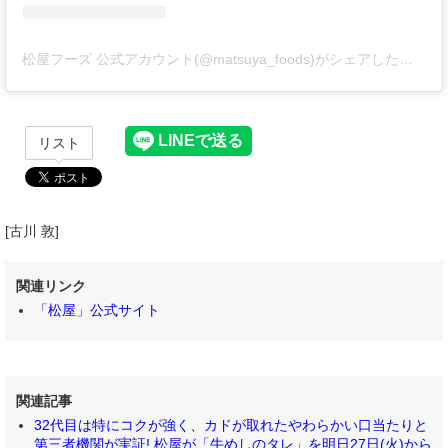
松屋フーズ 公式アカウント(@matsuya_foods)がシェアした投稿
リスト
[古川 敦]
関連リンク
「松屋」公式サイト
関連記事
32代目は特にコクが強く、カドが取れたやわらかい口当たりと
第三者機関が実証! 松屋が「牛めしのタレ」を明日27日(火)から