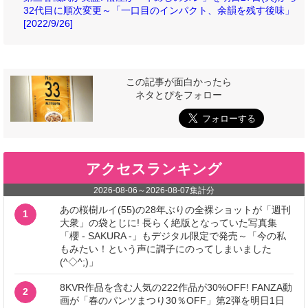
32代目に順次変更～「一口目のインパクト、余韻を残す後味」
[2022/9/26]
この記事が面白かったら
ネタとぴをフォロー
アクセスランキング
2026-08-06
～
2026-08-07
集計分
あの桜樹ルイ(55)の28年ぶりの全裸ショットが「週刊
1
大衆」の袋とじに! 長らく絶版となっていた写真集
「櫻 - SAKURA -」もデジタル限定で発売～「今の私
もみたい！という声に調子にのってしまいました
(^◇^;)」
8KVR作品を含む人気の222作品が30%OFF! FANZA動
2
画が「春のパンツまつり30％OFF」第2弾を明日1日