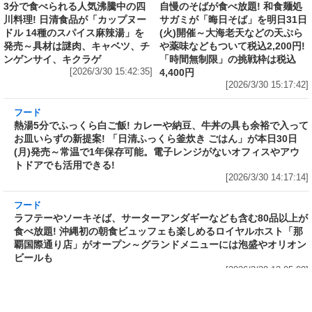
6,344,952円
[2026/3/30 15:50:17]
フード
フード
3分で食べられる人気沸騰中の四
自慢のそばが食べ放題! 和食麺処
川料理! 日清食品が「カップヌー
サガミが「晦日そば」を明日31日
ドル 14種のスパイス麻辣湯」を
(火)開催～大海老天などの天ぷら
発売～具材は謎肉、キャベツ、チ
や薬味などもついて税込2,200円!
ンゲンサイ、キクラゲ
「時間無制限」の挑戦枠は税込
[2026/3/30 15:42:35]
4,400円
[2026/3/30 15:17:42]
フード
熱湯5分でふっくら白ご飯! カレーや納豆、牛丼
の具も余裕で入ってお皿いらずの新提案! 「日清
ふっくら釜炊き ごはん」が本日30日(月)発売～
常温で1年保存可能。電子レンジがないオフィス