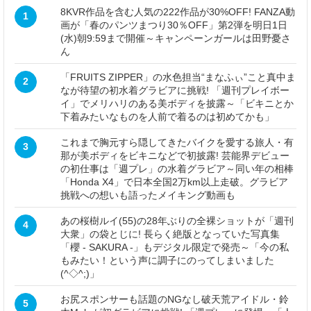
8KVR作品を含む人気の222作品が30%OFF! FANZA動
1
画が「春のパンツまつり30％OFF」第2弾を明日1日
(水)朝9:59まで開催～キャンペーンガールは田野憂さ
ん
「FRUITS ZIPPER」の水色担当“まなふぃ”こと真中ま
2
なが待望の初水着グラビアに挑戦! 「週刊プレイボー
イ」でメリハリのある美ボディを披露～「ビキニとか
下着みたいなものを人前で着るのは初めてかも」
これまで胸元すら隠してきたバイクを愛する旅人・有
3
那が美ボディをビキニなどで初披露! 芸能界デビュー
の初仕事は「週プレ」の水着グラビア～同い年の相棒
「Honda X4」で日本全国2万km以上走破。グラビア
挑戦への想いも語ったメイキング動画も
あの桜樹ルイ(55)の28年ぶりの全裸ショットが「週刊
4
大衆」の袋とじに! 長らく絶版となっていた写真集
「櫻 - SAKURA -」もデジタル限定で発売～「今の私
もみたい！という声に調子にのってしまいました
(^◇^;)」
お尻スポンサーも話題のNGなし破天荒アイドル・鈴
5