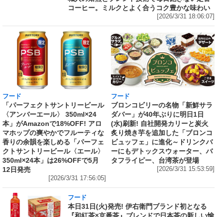
コーヒー。ミルクとよく合うコク豊かな味わい
[2026/3/31 18:06:07]
フード
フード
「パーフェクトサントリービール
ブロンコビリーの名物「新鮮サラ
〈アンバーエール〉 350ml×24
ダバー」が40年ぶりに明日1日
本」がAmazonで18%OFF! アロ
(水)刷新! 自社開発カリーと炭火
マホップの爽やかでフルーティな
炙り焼き芋を追加した「ブロンコ
香りの余韻を楽しめる「パーフェ
ビュッフェ」に進化～ドリンクバ
クトサントリービール〈エール〉
ーにもデトックスウォーター、バ
350ml×24本」は26%OFFで5月
タフライピー、台湾茶が登場
12日発売
[2026/3/31 15:53:59]
[2026/3/31 17:56:05]
フード
本日31日(火)発売! 伊右衛門ブランド初となる
『和紅茶×京番茶』ブレンドで日本茶の新しい愉