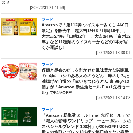
スメ
[2026/3/31 21:11:59]
フード
Amazonで「第112弾 ウイスキーみくじ 466口
限定」を販売中 超大吉1/466「山崎18年」、
大大吉2/466「山崎12年」、大吉2/466「白州12
年」など11種類のウイスキーからどの1本が届
くか運試し!
[2026/3/31 18:30:01]
フード
鰹節と昆布のだしを利かせた風味豊かな関東風
のつゆにコシのある太めのうどん、味のしみた
油揚げが自慢の「赤いきつねうどん 東 96g×12
個」が「Amazon 新生活セール Final 先行セー
ル」で54%OFF!
[2026/3/31 18:14:08]
フード
「Amazon 新生活セール Final 先行セール」で
「職人の珈琲 ワンドリップコーヒー 深いコクの
スペシャルブレンド 100杯」が20%OFF! UCC
職人の焙煎とブレンド技術で毎日飽きない定番