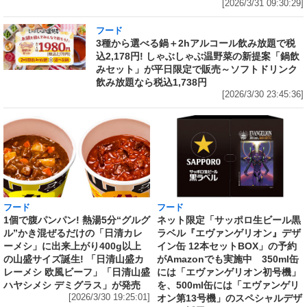
[2026/3/31 09:30:29]
フード
3種から選べる鍋＋2hアルコール飲み放題で税
込2,178円! しゃぶしゃぶ温野菜の新提案「鍋飲
みセット」が平日限定で販売～ソフトドリンク
飲み放題なら税込1,738円
[2026/3/30 23:45:36]
フード
フード
1個で腹パンパン! 熱湯5分“グルグ
ネット限定「サッポロ生ビール黒
ル”かき混ぜるだけの「日清カレ
ラベル『エヴァンゲリオン』デザ
ーメシ」に出来上がり400g以上
イン缶 12本セットBOX」の予約
の山盛サイズ誕生! 「日清山盛カ
がAmazonでも実施中 350ml缶
レーメシ 欧風ビーフ」「日清山盛
には「エヴァンゲリオン初号機」
ハヤシメシ デミグラス」が発売
を、500ml缶には「エヴァンゲリ
[2026/3/30 19:25:01]
オン第13号機」のスペシャルデザ