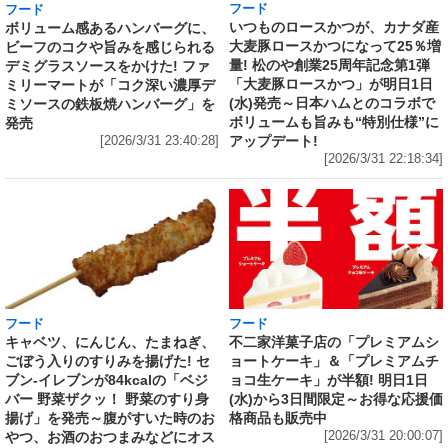
フード
フード
いつものロースかつが、カナダ産
ボリューム感あるハンバーグに、
大麦豚ロースかつになって25％増
ビーフのコクや旨みを感じられる
量! 松のや創業25周年記念第1弾
デミグラスソースをかけた! ファ
「大麦豚ロースかつ」が明日1日
ミリーマートが「コク深い濃厚デ
(水)発売～日本ハムとのコラボで
ミソースの鉄板焼ハンバーグ」を
ボリュームも旨みも“特別仕様”に
発売
アップデート!
[2026/3/31 23:40:28]
[2026/3/31 22:18:34]
フード
フード
キャベツ、にんじん、たまねぎ、
不二家洋菓子店の「プレミアムシ
ごぼう入りのすりみを揚げた! セ
ョートケーキ」＆「プレミアムチ
ブン‐イレブンが84kcalの「ベジ
ョコ生ケーキ」が半額! 明日1日
バー 野菜ザクッ！ 野菜のすり身
(水)から3日間限定～お得な応援価
揚げ」を発売～腹がすいた時のお
格商品も販売中
やつ、お酒のおつまみなどにオス
[2026/3/31 20:00:07]