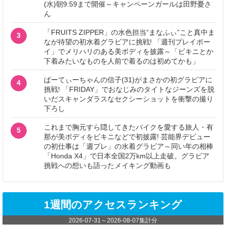
(水)朝9:59まで開催～キャンペーンガールは田野憂さ
ん
「FRUITS ZIPPER」の水色担当“まなふぃ”こと真中ま
3
なが待望の初水着グラビアに挑戦! 「週刊プレイボー
イ」でメリハリのある美ボディを披露～「ビキニとか
下着みたいなものを人前で着るのは初めてかも」
ぱーてぃーちゃんの信子(31)がまさかの初グラビアに
4
挑戦! 「FRIDAY」でおなじみのタイトなジーンズを脱
いだスキャンダラスなセクシーショットを衝撃の撮り
下ろし
これまで胸元すら隠してきたバイクを愛する旅人・有
5
那が美ボディをビキニなどで初披露! 芸能界デビュー
の初仕事は「週プレ」の水着グラビア～同い年の相棒
「Honda X4」で日本全国2万km以上走破。グラビア
挑戦への想いも語ったメイキング動画も
1週間のアクセスランキング
2026-07-31
～
2026-08-07
集計分