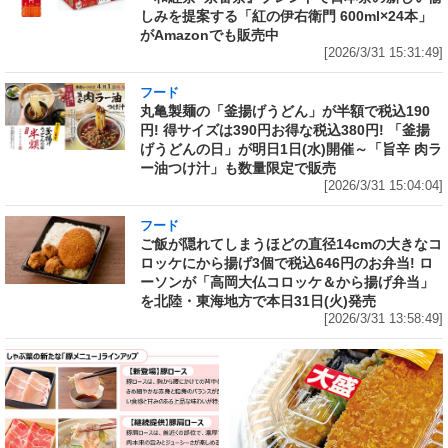
しみを提案する「紅の伊右衛門 600ml×24本」
がAmazonでも販売中
[2026/3/31 15:31:49]
フード
丸亀製麺の「釜揚げうどん」が半額で税込190
円! 得サイズは390円お得な税込380円! 「釜揚
げうどんの日」が明日1日(水)開催～「旨辛 肉ラ
ー油つけ汁」も数量限定で販売
[2026/3/31 15:04:04]
フード
ご飯が隠れてしまうほどの直径14cmの大きなコ
ロッケにから揚げ3個で税込646円のお弁当! ロ
ーソンが「高岡大仏コロッケ＆から揚げ弁当」
を北陸・東海地方で本日31日(火)発売
[2026/3/31 13:58:49]