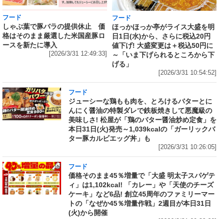
フード
フード
しゃぶ葉で豚バラの提供休止 価
ほっかほっか亭がライス大盛を明
格はそのまま厳選した米国産豚ロ
日1日(水)から、さらに税込20円
ースを新たに導入
値下げ! 大盛変更は＋税込50円に
[2026/3/31 12:49:33]
～「いま下げられるところから下
げる」
[2026/3/31 10:54:52]
フード
ジューシーな鶏もも肉を、とろけるバターとに
んにく醤油の特製ダレで鉄板焼きして悪魔級の
美味しさ! 松屋が「鶏のバター醤油炒め定食」を
本日31日(火)発売～1,039kcalの「ガーリックバ
ター豚カルビエッグ丼」も
[2026/3/31 10:26:05]
フード
価格そのまま45％増量で「大盛 明太子スパゲテ
ィ」は1,102kcal! 「カレー」や「天使のチーズ
ケーキ」など6品! 創立45周年のファミリーマー
トの「なぜか45％増量作戦」2週目が本日31日
(火)から開催