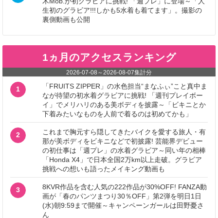
木Mob.が初グラビアに挑戦! 「週プレ」に登場～「人
生初のグラビア!!!しかも5水着も着てます」。撮影の
裏側動画も公開
1ヵ月のアクセスランキング
2026-07-08
～
2026-08-07
集計分
「FRUITS ZIPPER」の水色担当“まなふぃ”こと真中ま
1
なが待望の初水着グラビアに挑戦! 「週刊プレイボー
イ」でメリハリのある美ボディを披露～「ビキニとか
下着みたいなものを人前で着るのは初めてかも」
これまで胸元すら隠してきたバイクを愛する旅人・有
2
那が美ボディをビキニなどで初披露! 芸能界デビュー
の初仕事は「週プレ」の水着グラビア～同い年の相棒
「Honda X4」で日本全国2万km以上走破。グラビア
挑戦への想いも語ったメイキング動画も
8KVR作品を含む人気の222作品が30%OFF! FANZA動
3
画が「春のパンツまつり30％OFF」第2弾を明日1日
(水)朝9:59まで開催～キャンペーンガールは田野憂さ
ん