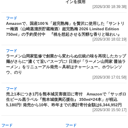
インを採用
[2026/3/30 18:39:38]
フード
Amazonで、国産100％「超完熟梅」を贅沢に使
用した「サントリー梅酒〈山崎蒸溜所貯蔵梅
酒〉超完熟梅 2026 Limited Edition 750ml」の
予約受付中 『桃を想起させる芳醇な香りと味
わい』
[2026/3/30 18:02:19]
フード
ラーメン山岡家監修で創業から変わらぬ伝統の
味を再現したカップ麺がさらに“濃くて旨い”ス
ープに! 日清が「ラーメン山岡家 醤油ラーメ
ン」をリニューアル発売～具材はチャーシュ
ー、ホウレンソウ、のり
[2026/3/30 17:01:58]
フード
売上1本につき1円を熊本城災害復旧に寄付
Amazonで「サッポロ生ビール黒ラベル『熊本
城復興応援缶』 350ml×24本」が税込5,180円!
発売から10年、昨年までの累計寄付金額は