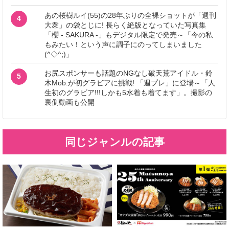
あの桜樹ルイ(55)の28年ぶりの全裸ショットが「週刊
4
大衆」の袋とじに! 長らく絶版となっていた写真集
「櫻 - SAKURA -」もデジタル限定で発売～「今の私
もみたい！という声に調子にのってしまいました
(^◇^;)」
お尻スポンサーも話題のNGなし破天荒アイドル・鈴
5
木Mob.が初グラビアに挑戦! 「週プレ」に登場～「人
生初のグラビア!!!しかも5水着も着てます」。撮影の
裏側動画も公開
同じジャンルの記事