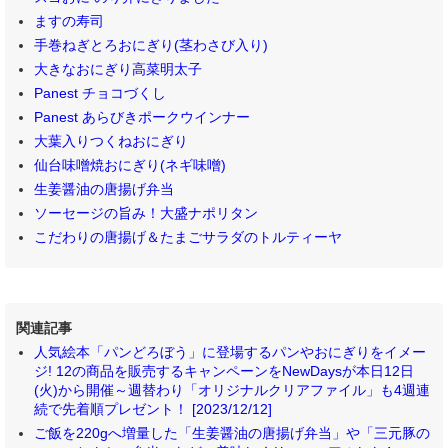
ますの寿司
手巻ねぎとろおにぎり(茎わさび入り)
大きなおにぎり高菜明太子
Panest チョコづくし
Panest あらびきポークウインナー
大葉入りつくねおにぎり
仙台味噌焼おにぎり(ネギ味噌)
生姜醤油の唐揚げ弁当
ソーセージの旨み！大盛ナポリタン
こだわりの唐揚げ＆たまごサラダのトルティーヤ
関連記事
人気絵本「パンどろぼう」に登場するパンやおにぎりをイメー
ジ! 12の商品を販売するキャンペーンをNewDaysが本日12日
(火)から開催～週替わり「オリジナルクリアファイル」も4週連
続で先着順プレゼント！ [2023/12/12]
ご飯を220gへ増量した「生姜醤油の唐揚げ弁当」や「三元豚の