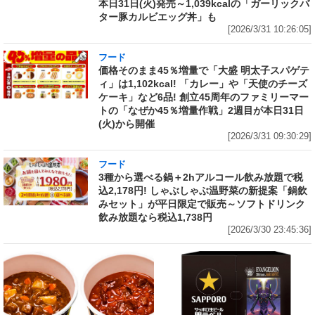
本日31日(火)発売～1,039kcalの「ガーリックバ
ター豚カルビエッグ丼」も
[2026/3/31 10:26:05]
フード
価格そのまま45％増量で「大盛 明太子スパゲテ
ィ」は1,102kcal! 「カレー」や「天使のチーズ
ケーキ」など6品! 創立45周年のファミリーマー
トの「なぜか45％増量作戦」2週目が本日31日
(火)から開催
[2026/3/31 09:30:29]
フード
3種から選べる鍋＋2hアルコール飲み放題で税
込2,178円! しゃぶしゃぶ温野菜の新提案「鍋飲
みセット」が平日限定で販売～ソフトドリンク
飲み放題なら税込1,738円
[2026/3/30 23:45:36]