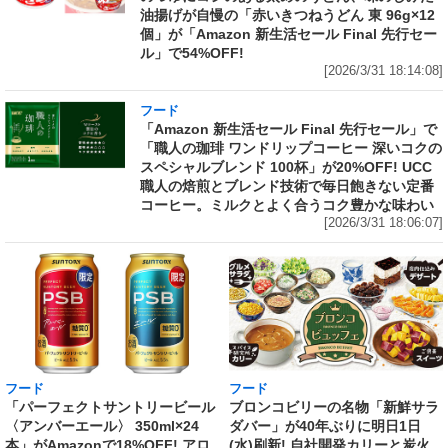
油揚げが自慢の「赤いきつねうどん 東 96g×12
個」が「Amazon 新生活セール Final 先行セー
ル」で54%OFF!
[2026/3/31 18:14:08]
フード
「Amazon 新生活セール Final 先行セール」で
「職人の珈琲 ワンドリップコーヒー 深いコクの
スペシャルブレンド 100杯」が20%OFF! UCC
職人の焙煎とブレンド技術で毎日飽きない定番
コーヒー。ミルクとよく合うコク豊かな味わい
[2026/3/31 18:06:07]
フード
フード
「パーフェクトサントリービール
ブロンコビリーの名物「新鮮サラ
〈アンバーエール〉 350ml×24
ダバー」が40年ぶりに明日1日
本」がAmazonで18%OFF! アロ
(水)刷新! 自社開発カリーと炭火