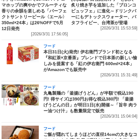
マホップの爽やかでフルーティな
炙り焼き芋を追加した「ブロンコ
香りの余韻を楽しめる「パーフェ
ビュッフェ」に進化～ドリンクバ
クトサントリービール〈エール〉
ーにもデトックスウォーター、バ
350ml×24本」は26%OFFで5月
タフライピー、台湾茶が登場
12日発売
[2026/3/31 15:53:59]
[2026/3/31 17:56:05]
フード
本日31日(火)発売! 伊右衛門ブランド初となる
『和紅茶×京番茶』ブレンドで日本茶の新しい愉
しみを提案する「紅の伊右衛門 600ml×24本」
がAmazonでも販売中
[2026/3/31 15:31:49]
フード
丸亀製麺の「釜揚げうどん」が半額で税込190
円! 得サイズは390円お得な税込380円! 「釜揚
げうどんの日」が明日1日(水)開催～「旨辛 肉ラ
ー油つけ汁」も数量限定で販売
[2026/3/31 15:04:04]
フード
ご飯が隠れてしまうほどの直径14cmの大きなコ