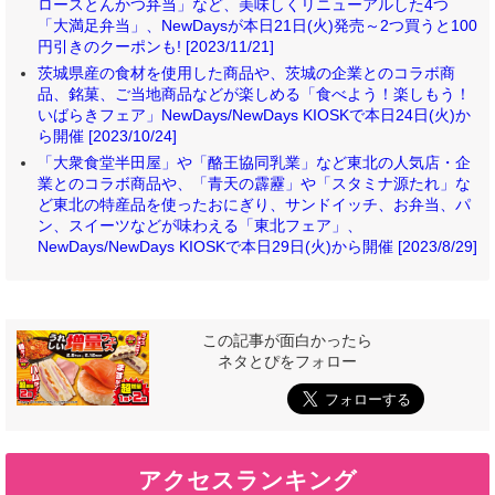
ロースとんかつ弁当」など、美味しくリニューアルした4つ
「大満足弁当」、NewDaysが本日21日(火)発売～2つ買うと100
円引きのクーポンも! [2023/11/21]
茨城県産の食材を使用した商品や、茨城の企業とのコラボ商
品、銘菓、ご当地商品などが楽しめる「食べよう！楽しもう！
いばらきフェア」NewDays/NewDays KIOSKで本日24日(火)か
ら開催 [2023/10/24]
「大衆食堂半田屋」や「酪王協同乳業」など東北の人気店・企
業とのコラボ商品や、「青天の霹靂」や「スタミナ源たれ」な
ど東北の特産品を使ったおにぎり、サンドイッチ、お弁当、パ
ン、スイーツなどが味わえる「東北フェア」、
NewDays/NewDays KIOSKで本日29日(火)から開催 [2023/8/29]
この記事が面白かったら
ネタとぴをフォロー
アクセスランキング