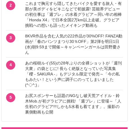
これまで胸元すら隠してきたバイクを愛する旅人・有
2
那が美ボディをビキニなどで初披露! 芸能界デビュー
の初仕事は「週プレ」の水着グラビア～同い年の相棒
「Honda X4」で日本全国2万km以上走破。グラビア
挑戦への想いも語ったメイキング動画も
8KVR作品を含む人気の222作品が30%OFF! FANZA動
3
画が「春のパンツまつり30％OFF」第2弾を明日1日
(水)朝9:59まで開催～キャンペーンガールは田野憂さ
ん
あの桜樹ルイ(55)の28年ぶりの全裸ショットが「週刊
4
大衆」の袋とじに! 長らく絶版となっていた写真集
「櫻 - SAKURA -」もデジタル限定で発売～「今の私
もみたい！という声に調子にのってしまいました
(^◇^;)」
お尻スポンサーも話題のNGなし破天荒アイドル・鈴
5
木Mob.が初グラビアに挑戦! 「週プレ」に登場～「人
生初のグラビア!!!しかも5水着も着てます」。撮影の
裏側動画も公開