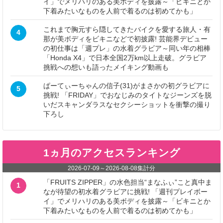
イ」でメリハリのある美ボディを披露～「ビキニとか
下着みたいなものを人前で着るのは初めてかも」
これまで胸元すら隠してきたバイクを愛する旅人・有
4
那が美ボディをビキニなどで初披露! 芸能界デビュー
の初仕事は「週プレ」の水着グラビア～同い年の相棒
「Honda X4」で日本全国2万km以上走破。グラビア
挑戦への想いも語ったメイキング動画も
ぱーてぃーちゃんの信子(31)がまさかの初グラビアに
5
挑戦! 「FRIDAY」でおなじみのタイトなジーンズを脱
いだスキャンダラスなセクシーショットを衝撃の撮り
下ろし
1ヵ月のアクセスランキング
2026-07-09
～
2026-08-08
集計分
「FRUITS ZIPPER」の水色担当“まなふぃ”こと真中ま
1
なが待望の初水着グラビアに挑戦! 「週刊プレイボー
イ」でメリハリのある美ボディを披露～「ビキニとか
下着みたいなものを人前で着るのは初めてかも」