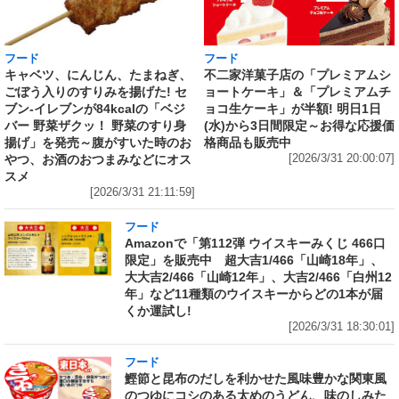
フード
フード
キャベツ、にんじん、たまねぎ、
不二家洋菓子店の「プレミアムシ
ごぼう入りのすりみを揚げた! セ
ョートケーキ」＆「プレミアムチ
ブン‐イレブンが84kcalの「ベジ
ョコ生ケーキ」が半額! 明日1日
バー 野菜ザクッ！ 野菜のすり身
(水)から3日間限定～お得な応援価
揚げ」を発売～腹がすいた時のお
格商品も販売中
やつ、お酒のおつまみなどにオス
[2026/3/31 20:00:07]
スメ
[2026/3/31 21:11:59]
フード
Amazonで「第112弾 ウイスキーみくじ 466口
限定」を販売中 超大吉1/466「山崎18年」、
大大吉2/466「山崎12年」、大吉2/466「白州12
年」など11種類のウイスキーからどの1本が届
くか運試し!
[2026/3/31 18:30:01]
フード
鰹節と昆布のだしを利かせた風味豊かな関東風
のつゆにコシのある太めのうどん、味のしみた