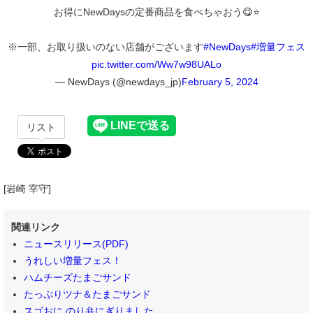
お得にNewDaysの定番商品を食べちゃおう😋⭐
※一部、お取り扱いのない店舗がございます
#NewDays
#増量フェス
pic.twitter.com/Ww7w98UALo
— NewDays (@newdays_jp)
February 5, 2024
リスト
[岩崎 宰守]
関連リンク
ニュースリリース(PDF)
うれしい増量フェス！
ハムチーズたまごサンド
たっぷりツナ＆たまごサンド
スゴおに のり弁にぎりました