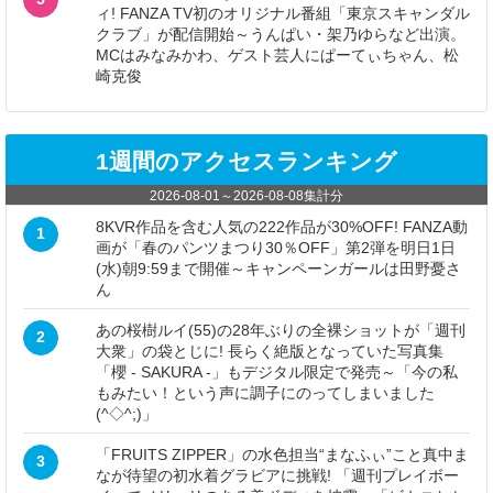
ィ! FANZA TV初のオリジナル番組「東京スキャンダル
クラブ」が配信開始～うんぱい・架乃ゆらなど出演。
MCはみなみかわ、ゲスト芸人にぱーてぃちゃん、松
崎克俊
1週間のアクセスランキング
2026-08-01
～
2026-08-08
集計分
8KVR作品を含む人気の222作品が30%OFF! FANZA動
1
画が「春のパンツまつり30％OFF」第2弾を明日1日
(水)朝9:59まで開催～キャンペーンガールは田野憂さ
ん
あの桜樹ルイ(55)の28年ぶりの全裸ショットが「週刊
2
大衆」の袋とじに! 長らく絶版となっていた写真集
「櫻 - SAKURA -」もデジタル限定で発売～「今の私
もみたい！という声に調子にのってしまいました
(^◇^;)」
「FRUITS ZIPPER」の水色担当“まなふぃ”こと真中ま
3
なが待望の初水着グラビアに挑戦! 「週刊プレイボー