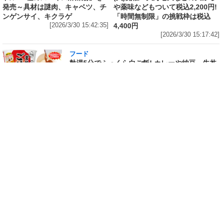
発売～具材は謎肉、キャベツ、チ
や薬味などもついて税込2,200円!
ンゲンサイ、キクラゲ
「時間無制限」の挑戦枠は税込
[2026/3/30 15:42:35]
4,400円
[2026/3/30 15:17:42]
フード
熱湯5分でふっくら白ご飯! カレーや納豆、牛丼
の具も余裕で入ってお皿いらずの新提案! 「日清
ふっくら釜炊き ごはん」が本日30日(月)発売～
常温で1年保存可能。電子レンジがないオフィス
やアウトドアでも活用できる!
[2026/3/30 14:17:14]
フード
ラフテーやソーキそば、サーターアンダギーな
ども含む80品以上が食べ放題! 沖縄初の朝食ビ
ュッフェも楽しめるロイヤルホスト「那覇国際
通り店」がオープン～グランドメニューには泡
盛やオリオンビールも
[2026/3/30 13:05:00]
フード
研究所で発見された50年前の「どん兵衛」レシ