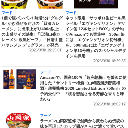
フード
フード
1個で腹パンパン! 熱湯5分“グルグ
ネット限定「サッポロ生ビール黒
ル”かき混ぜるだけの「日清カレ
ラベル『エヴァンゲリオン』デザ
ーメシ」に出来上がり400g以上
イン缶 12本セットBOX」の予約
の山盛サイズ誕生! 「日清山盛カ
がAmazonでも実施中 350ml缶
レーメシ 欧風ビーフ」「日清山盛
には「エヴァンゲリオン初号機」
ハヤシメシ デミグラス」が発売
を、500ml缶には「エヴァンゲリ
[2026/3/30 19:25:01]
オン第13号機」のスペシャルデザ
インを採用
[2026/3/30 18:39:38]
フード
Amazonで、国産100％「超完熟梅」を贅沢に使
用した「サントリー梅酒〈山崎蒸溜所貯蔵梅
酒〉超完熟梅 2026 Limited Edition 750ml」の
予約受付中 『桃を想起させる芳醇な香りと味
わい』
[2026/3/30 18:02:19]
フード
ラーメン山岡家監修で創業から変わらぬ伝統の
味を再現したカップ麺がさらに“濃くて旨い”ス