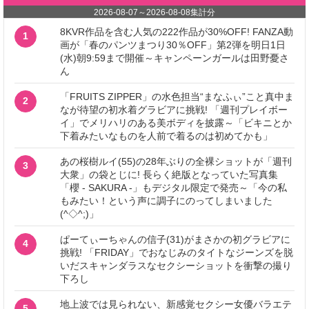
2026-08-07
～
2026-08-08
集計分
8KVR作品を含む人気の222作品が30%OFF! FANZA動
1
画が「春のパンツまつり30％OFF」第2弾を明日1日
(水)朝9:59まで開催～キャンペーンガールは田野憂さ
ん
「FRUITS ZIPPER」の水色担当“まなふぃ”こと真中ま
2
なが待望の初水着グラビアに挑戦! 「週刊プレイボー
イ」でメリハリのある美ボディを披露～「ビキニとか
下着みたいなものを人前で着るのは初めてかも」
あの桜樹ルイ(55)の28年ぶりの全裸ショットが「週刊
3
大衆」の袋とじに! 長らく絶版となっていた写真集
「櫻 - SAKURA -」もデジタル限定で発売～「今の私
もみたい！という声に調子にのってしまいました
(^◇^;)」
ぱーてぃーちゃんの信子(31)がまさかの初グラビアに
4
挑戦! 「FRIDAY」でおなじみのタイトなジーンズを脱
いだスキャンダラスなセクシーショットを衝撃の撮り
下ろし
地上波では見られない、新感覚セクシー女優バラエテ
5