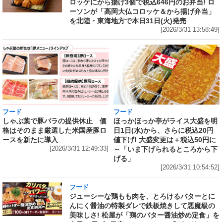
ロッケにから揚げ3個で税込646円のお弁当! ロ
ーソンが「高岡大仏コロッケ＆から揚げ弁当」
を北陸・東海地方で本日31日(火)発売
[2026/3/31 13:58:49]
フード
フード
しゃぶ葉で豚バラの提供休止 価
ほっかほっか亭がライス大盛を明
格はそのまま厳選した米国産豚ロ
日1日(水)から、さらに税込20円
ースを新たに導入
値下げ! 大盛変更は＋税込50円に
[2026/3/31 12:49:33]
～「いま下げられるところから下
げる」
[2026/3/31 10:54:52]
フード
ジューシーな鶏もも肉を、とろけるバターとに
んにく醤油の特製ダレで鉄板焼きして悪魔級の
美味しさ! 松屋が「鶏のバター醤油炒め定食」を