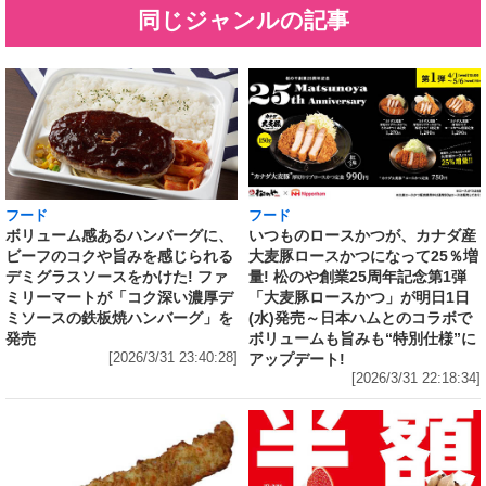
同じジャンルの記事
フード
フード
いつものロースかつが、カナダ産
ボリューム感あるハンバーグに、
大麦豚ロースかつになって25％増
ビーフのコクや旨みを感じられる
量! 松のや創業25周年記念第1弾
デミグラスソースをかけた! ファ
「大麦豚ロースかつ」が明日1日
ミリーマートが「コク深い濃厚デ
(水)発売～日本ハムとのコラボで
ミソースの鉄板焼ハンバーグ」を
ボリュームも旨みも“特別仕様”に
発売
アップデート!
[2026/3/31 23:40:28]
[2026/3/31 22:18:34]