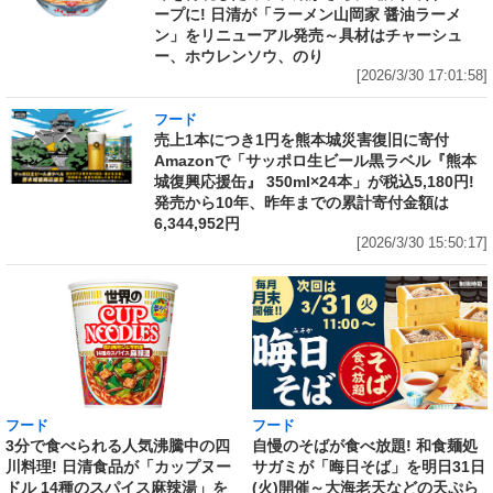
ープに! 日清が「ラーメン山岡家 醤油ラーメ
ン」をリニューアル発売～具材はチャーシュ
ー、ホウレンソウ、のり
[2026/3/30 17:01:58]
フード
売上1本につき1円を熊本城災害復旧に寄付
Amazonで「サッポロ生ビール黒ラベル『熊本
城復興応援缶』 350ml×24本」が税込5,180円!
発売から10年、昨年までの累計寄付金額は
6,344,952円
[2026/3/30 15:50:17]
フード
フード
3分で食べられる人気沸騰中の四
自慢のそばが食べ放題! 和食麺処
川料理! 日清食品が「カップヌー
サガミが「晦日そば」を明日31日
ドル 14種のスパイス麻辣湯」を
(火)開催～大海老天などの天ぷら