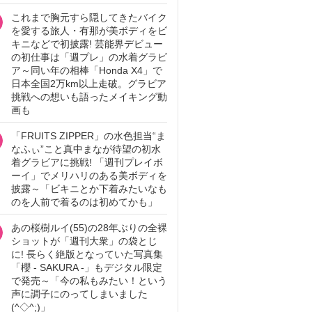
これまで胸元すら隠してきたバイク
を愛する旅人・有那が美ボディをビ
キニなどで初披露! 芸能界デビュー
の初仕事は「週プレ」の水着グラビ
ア～同い年の相棒「Honda X4」で
日本全国2万km以上走破。グラビア
挑戦への想いも語ったメイキング動
画も
「FRUITS ZIPPER」の水色担当“ま
なふぃ”こと真中まなが待望の初水
着グラビアに挑戦! 「週刊プレイボ
ーイ」でメリハリのある美ボディを
披露～「ビキニとか下着みたいなも
のを人前で着るのは初めてかも」
あの桜樹ルイ(55)の28年ぶりの全裸
ショットが「週刊大衆」の袋とじ
に! 長らく絶版となっていた写真集
「櫻 - SAKURA -」もデジタル限定
で発売～「今の私もみたい！という
声に調子にのってしまいました
(^◇^;)」