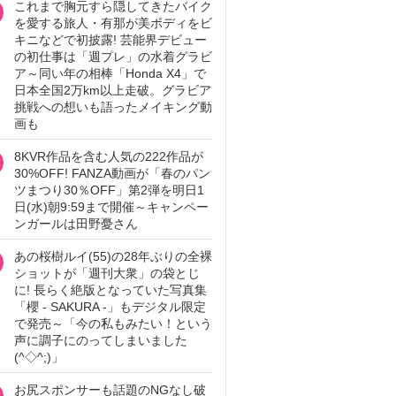
これまで胸元すら隠してきたバイク
を愛する旅人・有那が美ボディをビ
キニなどで初披露! 芸能界デビュー
の初仕事は「週プレ」の水着グラビ
ア～同い年の相棒「Honda X4」で
日本全国2万km以上走破。グラビア
挑戦への想いも語ったメイキング動
画も
8KVR作品を含む人気の222作品が
30%OFF! FANZA動画が「春のパン
ツまつり30％OFF」第2弾を明日1
日(水)朝9:59まで開催～キャンペー
ンガールは田野憂さん
あの桜樹ルイ(55)の28年ぶりの全裸
ショットが「週刊大衆」の袋とじ
に! 長らく絶版となっていた写真集
「櫻 - SAKURA -」もデジタル限定
で発売～「今の私もみたい！という
声に調子にのってしまいました
(^◇^;)」
お尻スポンサーも話題のNGなし破