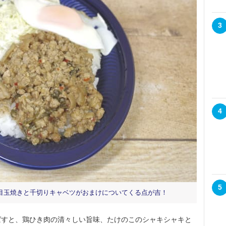
3
4
5
目玉焼きと千切りキャベツがおまけについてくる点が吉！
すと、鶏ひき肉の清々しい旨味、たけのこのシャキシャキと