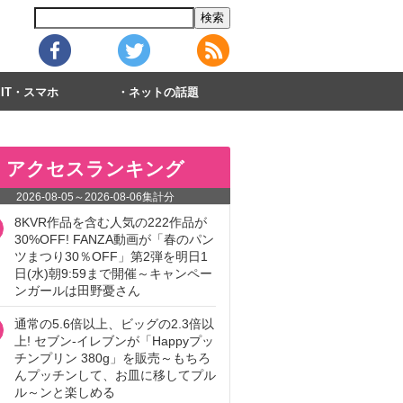
IT・スマホ
ネットの話題
アクセスランキング
2026-08-05
～
2026-08-06
集計分
8KVR作品を含む人気の222作品が
30%OFF! FANZA動画が「春のパン
ツまつり30％OFF」第2弾を明日1
日(水)朝9:59まで開催～キャンペー
ンガールは田野憂さん
通常の5.6倍以上、ビッグの2.3倍以
上! セブン‐イレブンが「Happyプッ
チンプリン 380g」を販売～もちろ
んプッチンして、お皿に移してプル
ル～ンと楽しめる