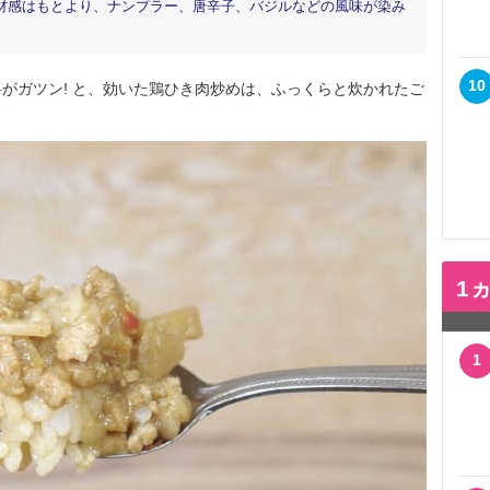
材感はもとより、ナンプラー、唐辛子、バジルなどの風味が染み
10
ガツン! と、効いた鶏ひき肉炒めは、ふっくらと炊かれたご
1
1