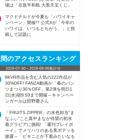
場は「京急平和島 大黒天宝くじ」
マクドナルドが今夏も「ハワイキャ
ンペーン」開催!? 公式Xが「今年の
ハワイは、いつもとちがう。」と投
稿して話題に
週間のアクセスランキング
2026-07-30
～
2026-08-06
集計分
8KVR作品を含む人気の222作品が
30%OFF! FANZA動画が「春のパン
ツまつり30％OFF」第2弾を明日1
日(水)朝9:59まで開催～キャンペー
ンガールは田野憂さん
「FRUITS ZIPPER」の水色担当“ま
なふぃ”こと真中まなが待望の初水
着グラビアに挑戦! 「週刊プレイボ
ーイ」でメリハリのある美ボディを
披露～「ビキニとか下着みたいなも