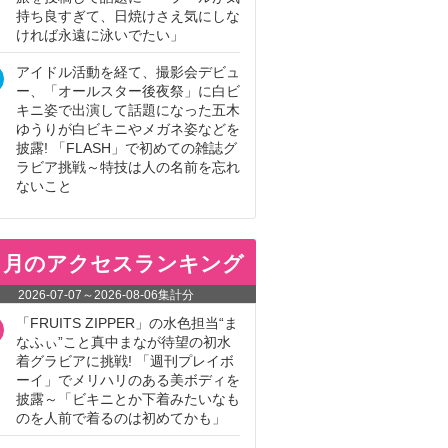
持ち良すぎて、日焼けさえ気にしな
ければ永遠に泳いでたい」
アイドル活動を経て、撮影会デビュ
ー、「オールスター後夜祭」に白ビ
キニ姿で出演して話題になった五木
ゆうりが白ビキニやメガネ姿などを
披露! 「FLASH」で初めての雑誌グ
ラビア挑戦～特技は人の名前を忘れ
ないこと
ヵ月のアクセスランキング
2026-07-07
～
2026-08-06
集計分
「FRUITS ZIPPER」の水色担当“ま
なふぃ”こと真中まなが待望の初水
着グラビアに挑戦! 「週刊プレイボ
ーイ」でメリハリのある美ボディを
披露～「ビキニとか下着みたいなも
のを人前で着るのは初めてかも」