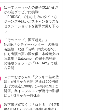
ぱーてぃーちゃんの信子(31)がまさ
かの初グラビアに挑戦!
「FRIDAY」でおなじみのタイトな
ジーンズを脱いだスキャンダラスな
セクシーショットを衝撃の撮り下ろ
し
「そのヒップ、国宝超え。」
Netflix「シティーハンター」の熱演
も話題、映画「長崎─閃光の影で」
にも出演の実力派女優・水崎綾女の
写真集「Euteamo」の完全未発表
の秘蔵ショットが「FRIDAY」で独
占公開
ステラおばさんの「クッキー詰め放
題」が6月から再開! 料金は200円値
上げの税込1,900円に～毎月19日に
開催。鳥インフルエンザ流行の影響
により3月から一時休止
数字選択式宝くじ「ロト 6」で1等5
億4,874万7,800円が発生! 発生売り