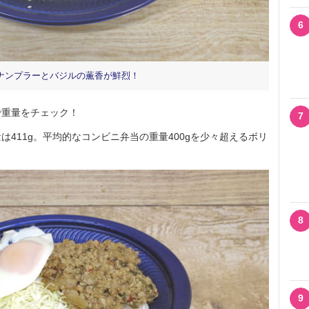
6
ナンプラーとバジルの薫香が鮮烈！
重量をチェック！
7
411g。平均的なコンビニ弁当の重量400gを少々超えるボリ
8
9