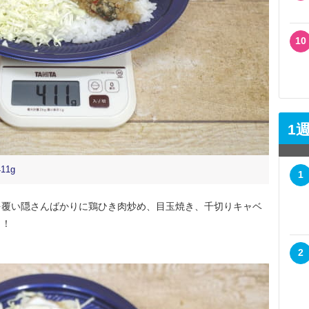
10
1
1g
1
覆い隠さんばかりに鶏ひき肉炒め、目玉焼き、千切りキャベ
リ！
2