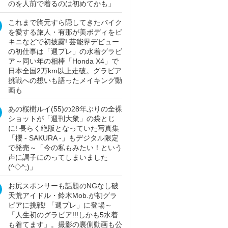
のを人前で着るのは初めてかも」
これまで胸元すら隠してきたバイク
を愛する旅人・有那が美ボディをビ
キニなどで初披露! 芸能界デビュー
の初仕事は「週プレ」の水着グラビ
ア～同い年の相棒「Honda X4」で
日本全国2万km以上走破。グラビア
挑戦への想いも語ったメイキング動
画も
あの桜樹ルイ(55)の28年ぶりの全裸
ショットが「週刊大衆」の袋とじ
に! 長らく絶版となっていた写真集
「櫻 - SAKURA -」もデジタル限定
で発売～「今の私もみたい！という
声に調子にのってしまいました
(^◇^;)」
お尻スポンサーも話題のNGなし破
天荒アイドル・鈴木Mob.が初グラ
ビアに挑戦! 「週プレ」に登場～
「人生初のグラビア!!!しかも5水着
も着てます」。撮影の裏側動画も公