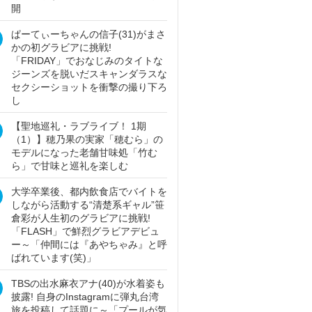
開
ぱーてぃーちゃんの信子(31)がまさ
かの初グラビアに挑戦!
「FRIDAY」でおなじみのタイトな
ジーンズを脱いだスキャンダラスな
セクシーショットを衝撃の撮り下ろ
し
【聖地巡礼・ラブライブ！ 1期
（1）】穂乃果の実家「穂むら」の
モデルになった老舗甘味処「竹む
ら」で甘味と巡礼を楽しむ
大学卒業後、都内飲食店でバイトを
しながら活動する“清楚系ギャル”笹
倉彩が人生初のグラビアに挑戦!
「FLASH」で鮮烈グラビアデビュ
ー～「仲間には『あやちゃみ』と呼
ばれています(笑)」
TBSの出水麻衣アナ(40)が水着姿も
披露! 自身のInstagramに弾丸台湾
旅を投稿して話題に～「プールが気