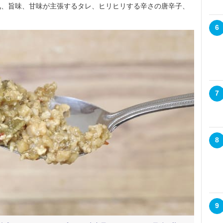
気、旨味、甘味が主張するタレ、ヒリヒリする辛さの唐辛子、
6
7
8
9