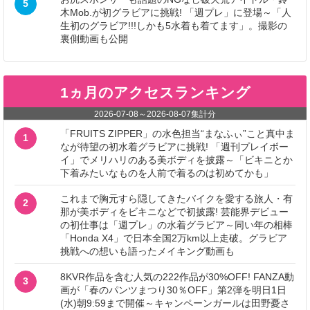
5
木Mob.が初グラビアに挑戦! 「週プレ」に登場～「人
生初のグラビア!!!しかも5水着も着てます」。撮影の
裏側動画も公開
1ヵ月のアクセスランキング
2026-07-08
～
2026-08-07
集計分
「FRUITS ZIPPER」の水色担当“まなふぃ”こと真中ま
1
なが待望の初水着グラビアに挑戦! 「週刊プレイボー
イ」でメリハリのある美ボディを披露～「ビキニとか
下着みたいなものを人前で着るのは初めてかも」
これまで胸元すら隠してきたバイクを愛する旅人・有
2
那が美ボディをビキニなどで初披露! 芸能界デビュー
の初仕事は「週プレ」の水着グラビア～同い年の相棒
「Honda X4」で日本全国2万km以上走破。グラビア
挑戦への想いも語ったメイキング動画も
8KVR作品を含む人気の222作品が30%OFF! FANZA動
3
画が「春のパンツまつり30％OFF」第2弾を明日1日
(水)朝9:59まで開催～キャンペーンガールは田野憂さ