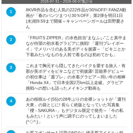
2026-07-31
～
2026-08-07
集計分
8KVR作品を含む人気の222作品が30%OFF! FANZA動
1
画が「春のパンツまつり30％OFF」第2弾を明日1日
(水)朝9:59まで開催～キャンペーンガールは田野憂さ
ん
「FRUITS ZIPPER」の水色担当“まなふぃ”こと真中ま
2
なが待望の初水着グラビアに挑戦! 「週刊プレイボー
イ」でメリハリのある美ボディを披露～「ビキニとか
下着みたいなものを人前で着るのは初めてかも」
これまで胸元すら隠してきたバイクを愛する旅人・有
3
那が美ボディをビキニなどで初披露! 芸能界デビュー
の初仕事は「週プレ」の水着グラビア～同い年の相棒
「Honda X4」で日本全国2万km以上走破。グラビア
挑戦への想いも語ったメイキング動画も
あの桜樹ルイ(55)の28年ぶりの全裸ショットが「週刊
4
大衆」の袋とじに! 長らく絶版となっていた写真集
「櫻 - SAKURA -」もデジタル限定で発売～「今の私
もみたい！という声に調子にのってしまいました
(^◇^;)」
お尻スポンサーも話題のNGなし破天荒アイドル・鈴