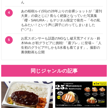
ん
あの桜樹ルイ(55)の28年ぶりの全裸ショットが「週刊
4
大衆」の袋とじに! 長らく絶版となっていた写真集
「櫻 - SAKURA -」もデジタル限定で発売～「今の私
もみたい！という声に調子にのってしまいました
(^◇^;)」
お尻スポンサーも話題のNGなし破天荒アイドル・鈴
5
木Mob.が初グラビアに挑戦! 「週プレ」に登場～「人
生初のグラビア!!!しかも5水着も着てます」。撮影の
裏側動画も公開
同じジャンルの記事