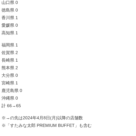
山口県 0
徳島県 0
香川県 1
愛媛県 0
高知県 1
福岡県 1
佐賀県 2
長崎県 1
熊本県 2
大分県 0
宮崎県 1
鹿児島県 0
沖縄県 0
計 66→65
※→の先は2024年4月8日(月)以降の店舗数
※「すたみな太郎 PREMIUM BUFFET」も含む