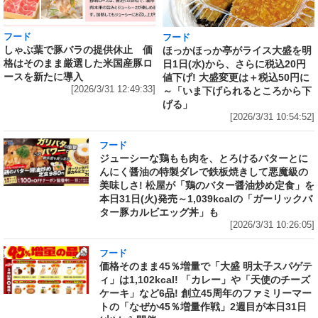
フード
フード
しゃぶ葉で豚バラの提供休止 価
ほっかほっか亭がライス大盛を明
格はそのまま厳選した米国産豚ロ
日1日(水)から、さらに税込20円
ースを新たに導入
値下げ! 大盛変更は＋税込50円に
[2026/3/31 12:49:33]
～「いま下げられるところから下
げる」
[2026/3/31 10:54:52]
フード
ジューシーな鶏もも肉を、とろけるバターとに
んにく醤油の特製ダレで鉄板焼きして悪魔級の
美味しさ! 松屋が「鶏のバター醤油炒め定食」を
本日31日(火)発売～1,039kcalの「ガーリックバ
ター豚カルビエッグ丼」も
[2026/3/31 10:26:05]
フード
価格そのまま45％増量で「大盛 明太子スパゲテ
ィ」は1,102kcal! 「カレー」や「天使のチーズ
ケーキ」など6品! 創立45周年のファミリーマー
トの「なぜか45％増量作戦」2週目が本日31日