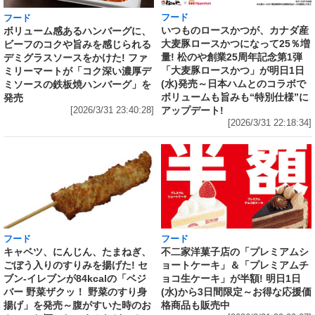
フード
フード
いつものロースかつが、カナダ産
ボリューム感あるハンバーグに、
大麦豚ロースかつになって25％増
ビーフのコクや旨みを感じられる
量! 松のや創業25周年記念第1弾
デミグラスソースをかけた! ファ
「大麦豚ロースかつ」が明日1日
ミリーマートが「コク深い濃厚デ
(水)発売～日本ハムとのコラボで
ミソースの鉄板焼ハンバーグ」を
ボリュームも旨みも“特別仕様”に
発売
アップデート!
[2026/3/31 23:40:28]
[2026/3/31 22:18:34]
フード
フード
キャベツ、にんじん、たまねぎ、
不二家洋菓子店の「プレミアムシ
ごぼう入りのすりみを揚げた! セ
ョートケーキ」＆「プレミアムチ
ブン‐イレブンが84kcalの「ベジ
ョコ生ケーキ」が半額! 明日1日
バー 野菜ザクッ！ 野菜のすり身
(水)から3日間限定～お得な応援価
揚げ」を発売～腹がすいた時のお
格商品も販売中