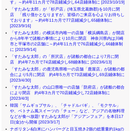
す」～約4年11カ月で78店鋪減少し64店鋪体制に [2023/10/19]
「すたみな太郎」が「杉戸店」(埼玉県北葛飾郡)を10月に閉
店 「残り僅かとなりますが、皆様のご来店を心よりお待ちし
ております」～約4年11カ月で77店鋪減少し65鋪体制に
[2023/9/16]
「すたみな太郎」の横浜市内唯一の店舗「横浜綱島店」が開店
から8年半で諸般の事情により10月に閉店 神奈川県内は川崎
市と平塚市の2店舗に～約4年11カ月で76店鋪減少し66鋪体制
に [2023/9/14]
「すたみな太郎」の「所沢店」が諸般の都合により7月に閉
店 約4年7カ月で74店鋪減少し68鋪体制に [2023/6/13]
「すたみな太郎」の鹿児島県唯一の店舗「鹿屋店」が諸般の都
合により5月に閉店 約4年5カ月で73店鋪減少し69店鋪体制に
[2023/4/30]
「すたみな太郎」の山口県唯一の店舗「防府店」が諸般の都合
により閉店 約4年3カ月で70店鋪減少し72店鋪体制に
[2023/4/3]
韓国「サムギョプサル」、「チャドルバギ」、「モクサル」
や、ベトナム風スイーツの「チェー」など、アジアの名物料理
などが食べ放題! すたみな太郎が「アジアンフェア」を本日17
日(金)から開催 [2023/3/17]
ナポリタン&白米にハンバーグと目玉焼き2個の総重量約1kgの