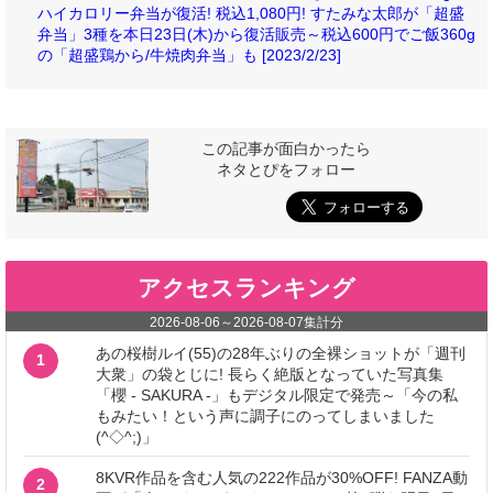
ハイカロリー弁当が復活! 税込1,080円! すたみな太郎が「超盛
弁当」3種を本日23日(木)から復活販売～税込600円でご飯360g
の「超盛鶏から/牛焼肉弁当」も [2023/2/23]
この記事が面白かったら
ネタとぴをフォロー
アクセスランキング
2026-08-06
～
2026-08-07
集計分
あの桜樹ルイ(55)の28年ぶりの全裸ショットが「週刊
1
大衆」の袋とじに! 長らく絶版となっていた写真集
「櫻 - SAKURA -」もデジタル限定で発売～「今の私
もみたい！という声に調子にのってしまいました
(^◇^;)」
8KVR作品を含む人気の222作品が30%OFF! FANZA動
2