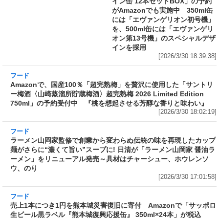
[2026/3/30 19:25:01]
オン第13号機」のスペシャルデザ
インを採用
[2026/3/30 18:39:38]
フード
Amazonで、国産100％「超完熟梅」を贅沢に使
用した「サントリー梅酒〈山崎蒸溜所貯蔵梅
酒〉超完熟梅 2026 Limited Edition 750ml」の
予約受付中 『桃を想起させる芳醇な香りと味
わい』
[2026/3/30 18:02:19]
フード
ラーメン山岡家監修で創業から変わらぬ伝統の
味を再現したカップ麺がさらに“濃くて旨い”ス
ープに! 日清が「ラーメン山岡家 醤油ラーメ
ン」をリニューアル発売～具材はチャーシュ
ー、ホウレンソウ、のり
[2026/3/30 17:01:58]
フード
売上1本につき1円を熊本城災害復旧に寄付
Amazonで「サッポロ生ビール黒ラベル『熊本
城復興応援缶』 350ml×24本」が税込5,180円!