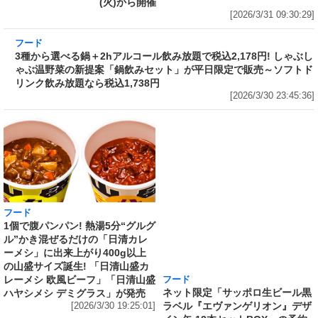
(火)から開催
[2026/3/31 09:30:29]
フード
3種から選べる鍋＋2hアルコール飲み放題で税
込2,178円! しゃぶしゃぶ温野菜の新提案「鍋飲
みセット」が平日限定で販売～ソフトドリンク
飲み放題なら税込1,738円
[2026/3/30 23:45:36]
フード
フード
1個で腹パンパン! 熱湯5分“グルグ
ネット限定「サッポロ生ビール黒
ル”かき混ぜるだけの「日清カレ
ラベル『エヴァンゲリオン』デザ
ーメシ」に出来上がり400g以上
イン缶 12本セットBOX」の予約
の山盛サイズ誕生! 「日清山盛カ
がAmazonでも実施中 350ml缶
レーメシ 欧風ビーフ」「日清山盛
には「エヴァンゲリオン初号機」
ハヤシメシ デミグラス」が発売
を、500ml缶には「エヴァンゲリ