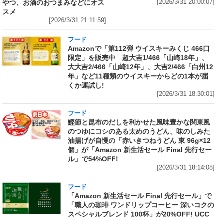
やつ、お酒のおつまみなどにオス
[2026/3/31 20:00:07]
スメ
[2026/3/31 21:11:59]
フード
Amazonで「第112弾 ウイスキーみくじ 466口
限定」を販売中 超大吉1/466「山崎18年」、
大大吉2/466「山崎12年」、大吉2/466「白州12
年」など11種類のウイスキーからどの1本が届
くか運試し!
[2026/3/31 18:30:01]
フード
鰹節と昆布のだしを利かせた風味豊かな関東風
のつゆにコシのある太めのうどん、味のしみた
油揚げが自慢の「赤いきつねうどん 東 96g×12
個」が「Amazon 新生活セール Final 先行セー
ル」で54%OFF!
[2026/3/31 18:14:08]
フード
「Amazon 新生活セール Final 先行セール」で
「職人の珈琲 ワンドリップコーヒー 深いコクの
スペシャルブレンド 100杯」が20%OFF! UCC