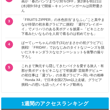
画が「春のパンツまつり30％OFF」第2弾を明日1日
(水)朝9:59まで開催～キャンペーンガールは田野憂さ
ん
「FRUITS ZIPPER」の水色担当“まなふぃ”こと真中ま
3
なが待望の初水着グラビアに挑戦! 「週刊プレイボー
イ」でメリハリのある美ボディを披露～「ビキニとか
下着みたいなものを人前で着るのは初めてかも」
ぱーてぃーちゃんの信子(31)がまさかの初グラビアに
4
挑戦! 「FRIDAY」でおなじみのタイトなジーンズを脱
いだスキャンダラスなセクシーショットを衝撃の撮り
下ろし
これまで胸元すら隠してきたバイクを愛する旅人・有
5
那が美ボディをビキニなどで初披露! 芸能界デビュー
の初仕事は「週プレ」の水着グラビア～同い年の相棒
「Honda X4」で日本全国2万km以上走破。グラビア
挑戦への想いも語ったメイキング動画も
1週間のアクセスランキング