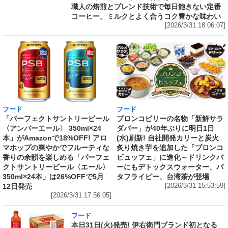
職人の焙煎とブレンド技術で毎日飽きない定番
コーヒー。ミルクとよく合うコク豊かな味わい
[2026/3/31 18:06:07]
フード
フード
「パーフェクトサントリービール
ブロンコビリーの名物「新鮮サラ
〈アンバーエール〉 350ml×24
ダバー」が40年ぶりに明日1日
本」がAmazonで18%OFF! アロ
(水)刷新! 自社開発カリーと炭火
マホップの爽やかでフルーティな
炙り焼き芋を追加した「ブロンコ
香りの余韻を楽しめる「パーフェ
ビュッフェ」に進化～ドリンクバ
クトサントリービール〈エール〉
ーにもデトックスウォーター、バ
350ml×24本」は26%OFFで5月
タフライピー、台湾茶が登場
12日発売
[2026/3/31 15:53:59]
[2026/3/31 17:56:05]
フード
本日31日(火)発売! 伊右衛門ブランド初となる