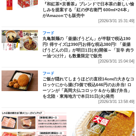
『和紅茶×京番茶』ブレンドで日本茶の新しい愉
しみを提案する「紅の伊右衛門 600ml×24本」
がAmazonでも販売中
[2026/3/31 15:31:49]
フード
丸亀製麺の「釜揚げうどん」が半額で税込190
円! 得サイズは390円お得な税込380円! 「釜揚
げうどんの日」が明日1日(水)開催～「旨辛 肉ラ
ー油つけ汁」も数量限定で販売
[2026/3/31 15:04:04]
フード
ご飯が隠れてしまうほどの直径14cmの大きなコ
ロッケにから揚げ3個で税込646円のお弁当! ロ
ーソンが「高岡大仏コロッケ＆から揚げ弁当」
を北陸・東海地方で本日31日(火)発売
[2026/3/31 13:58:49]