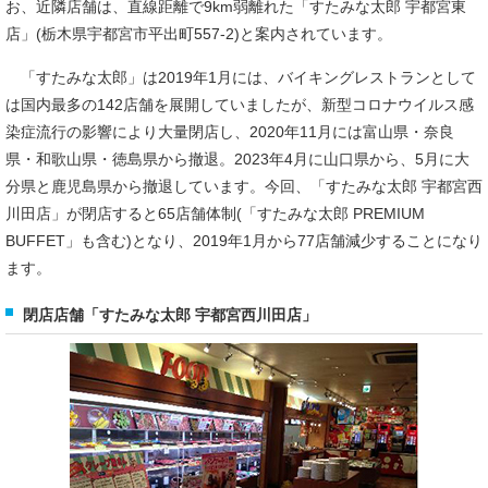
お、近隣店舗は、直線距離で9km弱離れた「すたみな太郎 宇都宮東
店」(栃木県宇都宮市平出町557-2)と案内されています。
「すたみな太郎」は2019年1月には、バイキングレストランとして
は国内最多の142店舗を展開していましたが、新型コロナウイルス感
染症流行の影響により大量閉店し、2020年11月には富山県・奈良
県・和歌山県・徳島県から撤退。2023年4月に山口県から、5月に大
分県と鹿児島県から撤退しています。今回、「すたみな太郎 宇都宮西
川田店」が閉店すると65店舗体制(「すたみな太郎 PREMIUM
BUFFET」も含む)となり、2019年1月から77店舗減少することになり
ます。
閉店店舗「すたみな太郎 宇都宮西川田店」