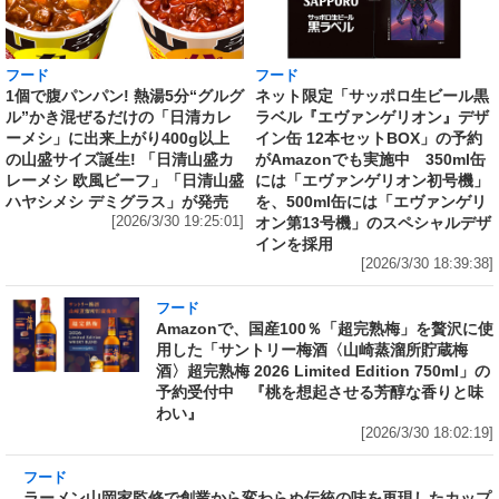
フード
フード
1個で腹パンパン! 熱湯5分“グルグ
ネット限定「サッポロ生ビール黒
ル”かき混ぜるだけの「日清カレ
ラベル『エヴァンゲリオン』デザ
ーメシ」に出来上がり400g以上
イン缶 12本セットBOX」の予約
の山盛サイズ誕生! 「日清山盛カ
がAmazonでも実施中 350ml缶
レーメシ 欧風ビーフ」「日清山盛
には「エヴァンゲリオン初号機」
ハヤシメシ デミグラス」が発売
を、500ml缶には「エヴァンゲリ
[2026/3/30 19:25:01]
オン第13号機」のスペシャルデザ
インを採用
[2026/3/30 18:39:38]
フード
Amazonで、国産100％「超完熟梅」を贅沢に使
用した「サントリー梅酒〈山崎蒸溜所貯蔵梅
酒〉超完熟梅 2026 Limited Edition 750ml」の
予約受付中 『桃を想起させる芳醇な香りと味
わい』
[2026/3/30 18:02:19]
フード
ラーメン山岡家監修で創業から変わらぬ伝統の