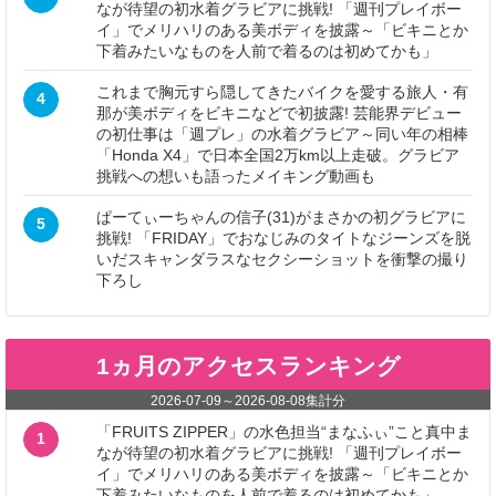
なが待望の初水着グラビアに挑戦! 「週刊プレイボー
イ」でメリハリのある美ボディを披露～「ビキニとか
下着みたいなものを人前で着るのは初めてかも」
これまで胸元すら隠してきたバイクを愛する旅人・有
4
那が美ボディをビキニなどで初披露! 芸能界デビュー
の初仕事は「週プレ」の水着グラビア～同い年の相棒
「Honda X4」で日本全国2万km以上走破。グラビア
挑戦への想いも語ったメイキング動画も
ぱーてぃーちゃんの信子(31)がまさかの初グラビアに
5
挑戦! 「FRIDAY」でおなじみのタイトなジーンズを脱
いだスキャンダラスなセクシーショットを衝撃の撮り
下ろし
1ヵ月のアクセスランキング
2026-07-09
～
2026-08-08
集計分
「FRUITS ZIPPER」の水色担当“まなふぃ”こと真中ま
1
なが待望の初水着グラビアに挑戦! 「週刊プレイボー
イ」でメリハリのある美ボディを披露～「ビキニとか
下着みたいなものを人前で着るのは初めてかも」