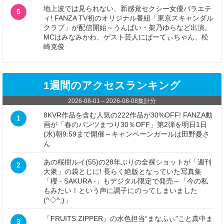
地上波では見られない、新感覚セクシー女優バラエテ
5
ィ! FANZA TV初のオリジナル番組「東京スキャンダル
クラブ」が配信開始～うんぱい・架乃ゆらなど出演。
MCはみなみかわ、ゲスト芸人にぱーてぃちゃん、松
崎克俊
1週間のアクセスランキング
2026-08-01
～
2026-08-08
集計分
8KVR作品を含む人気の222作品が30%OFF! FANZA動
1
画が「春のパンツまつり30％OFF」第2弾を明日1日
(水)朝9:59まで開催～キャンペーンガールは田野憂さ
ん
あの桜樹ルイ(55)の28年ぶりの全裸ショットが「週刊
2
大衆」の袋とじに! 長らく絶版となっていた写真集
「櫻 - SAKURA -」もデジタル限定で発売～「今の私
もみたい！という声に調子にのってしまいました
(^◇^;)」
「FRUITS ZIPPER」の水色担当“まなふぃ”こと真中ま
3