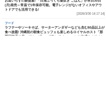
ドル 14種のスパイス麻辣湯」を
(火)開催～大海老天などの天ぷら
発売～具材は謎肉、キャベツ、チ
や薬味などもついて税込2,200円!
ンゲンサイ、キクラゲ
「時間無制限」の挑戦枠は税込
[2026/3/30 15:42:35]
4,400円
[2026/3/30 15:17:42]
フード
熱湯5分でふっくら白ご飯! カレーや納豆、牛丼
の具も余裕で入ってお皿いらずの新提案! 「日清
ふっくら釜炊き ごはん」が本日30日(月)発売～
常温で1年保存可能。電子レンジがないオフィス
やアウトドアでも活用できる!
[2026/3/30 14:17:14]
フード
ラフテーやソーキそば、サーターアンダギーな
ども含む80品以上が食べ放題! 沖縄初の朝食ビ
ュッフェも楽しめるロイヤルホスト「那覇国際
通り店」がオープン～グランドメニューには泡
盛やオリオンビールも
[2026/3/30 13:05:00]
フード