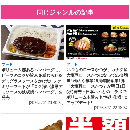
同じジャンルの記事
フード
フード
いつものロースかつが、カナダ産
ボリューム感あるハンバーグに、
大麦豚ロースかつになって25％増
ビーフのコクや旨みを感じられる
量! 松のや創業25周年記念第1弾
デミグラスソースをかけた! ファ
「大麦豚ロースかつ」が明日1日
ミリーマートが「コク深い濃厚デ
(水)発売～日本ハムとのコラボで
ミソースの鉄板焼ハンバーグ」を
ボリュームも旨みも“特別仕様”に
発売
アップデート!
[2026/3/31 23:40:28]
[2026/3/31 22:18:34]