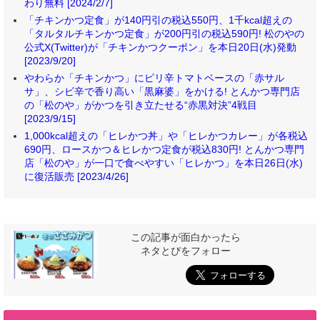
わり無料 [2024/2/7]
「チキンかつ定食」が140円引の税込550円、1千kcal超えの
「タルタルチキンかつ定食」が200円引の税込590円! 松のやの
公式X(Twitter)が「チキンかつクーポン」を本日20日(水)発動
[2023/9/20]
やわらか「チキンかつ」にピリ辛トマトベースの「赤サル
サ」、シビ辛で香り高い「黒麻婆」をかける! とんかつ専門店
の「松のや」がかつを引き立たせる“赤黒対決”4戦目
[2023/9/15]
1,000kcal超えの「ヒレかつ丼」や「ヒレかつカレー」が各税込
690円、ロースかつ＆ヒレかつ定食が税込830円! とんかつ専門
店「松のや」が一口で食べやすい「ヒレかつ」を本日26日(水)
に復活販売 [2023/4/26]
この記事が面白かったら
ネタとぴをフォロー