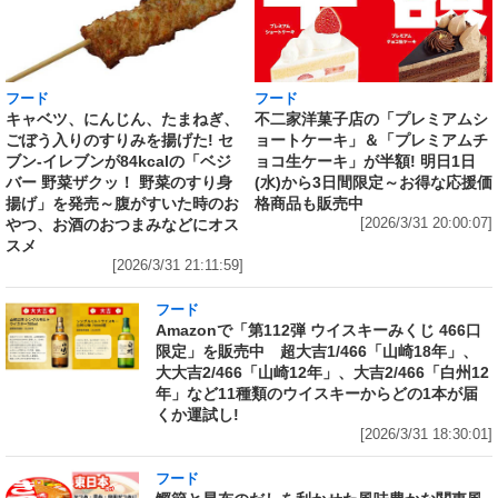
フード
フード
キャベツ、にんじん、たまねぎ、
不二家洋菓子店の「プレミアムシ
ごぼう入りのすりみを揚げた! セ
ョートケーキ」＆「プレミアムチ
ブン‐イレブンが84kcalの「ベジ
ョコ生ケーキ」が半額! 明日1日
バー 野菜ザクッ！ 野菜のすり身
(水)から3日間限定～お得な応援価
揚げ」を発売～腹がすいた時のお
格商品も販売中
やつ、お酒のおつまみなどにオス
[2026/3/31 20:00:07]
スメ
[2026/3/31 21:11:59]
フード
Amazonで「第112弾 ウイスキーみくじ 466口
限定」を販売中 超大吉1/466「山崎18年」、
大大吉2/466「山崎12年」、大吉2/466「白州12
年」など11種類のウイスキーからどの1本が届
くか運試し!
[2026/3/31 18:30:01]
フード