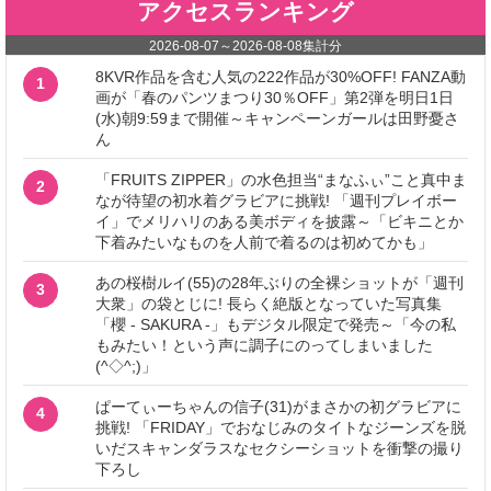
アクセスランキング
2026-08-07
～
2026-08-08
集計分
8KVR作品を含む人気の222作品が30%OFF! FANZA動
1
画が「春のパンツまつり30％OFF」第2弾を明日1日
(水)朝9:59まで開催～キャンペーンガールは田野憂さ
ん
「FRUITS ZIPPER」の水色担当“まなふぃ”こと真中ま
2
なが待望の初水着グラビアに挑戦! 「週刊プレイボー
イ」でメリハリのある美ボディを披露～「ビキニとか
下着みたいなものを人前で着るのは初めてかも」
あの桜樹ルイ(55)の28年ぶりの全裸ショットが「週刊
3
大衆」の袋とじに! 長らく絶版となっていた写真集
「櫻 - SAKURA -」もデジタル限定で発売～「今の私
もみたい！という声に調子にのってしまいました
(^◇^;)」
ぱーてぃーちゃんの信子(31)がまさかの初グラビアに
4
挑戦! 「FRIDAY」でおなじみのタイトなジーンズを脱
いだスキャンダラスなセクシーショットを衝撃の撮り
下ろし