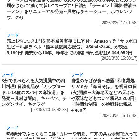
味を再現したカップ麺がさらに“濃くて旨い”ス
ープに! 日清が「ラーメン山岡家 醤油ラーメ
ン」をリニューアル発売～具材はチャーシュ
ー、ホウレンソウ、のり
[2026/3/30 17:01:58]
フード
売上1本につき1円を熊本城災害復旧に寄付
Amazonで「サッポロ生ビール黒ラベル『熊本
城復興応援缶』 350ml×24本」が税込5,180円!
発売から10年、昨年までの累計寄付金額は
6,344,952円
[2026/3/30 15:50:17]
フード
フード
3分で食べられる人気沸騰中の四
自慢のそばが食べ放題! 和食麺処
川料理! 日清食品が「カップヌー
サガミが「晦日そば」を明日31日