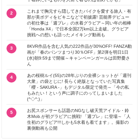
これまで胸元すら隠してきたバイクを愛する旅人・有
2
那が美ボディをビキニなどで初披露! 芸能界デビュー
の初仕事は「週プレ」の水着グラビア～同い年の相棒
「Honda X4」で日本全国2万km以上走破。グラビア
挑戦への想いも語ったメイキング動画も
8KVR作品を含む人気の222作品が30%OFF! FANZA動
3
画が「春のパンツまつり30％OFF」第2弾を明日1日
(水)朝9:59まで開催～キャンペーンガールは田野憂さ
ん
あの桜樹ルイ(55)の28年ぶりの全裸ショットが「週刊
4
大衆」の袋とじに! 長らく絶版となっていた写真集
「櫻 - SAKURA -」もデジタル限定で発売～「今の私
もみたい！という声に調子にのってしまいました
(^◇^;)」
お尻スポンサーも話題のNGなし破天荒アイドル・鈴
5
木Mob.が初グラビアに挑戦! 「週プレ」に登場～「人
生初のグラビア!!!しかも5水着も着てます」。撮影の
裏側動画も公開