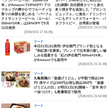
〈アンバーエール〉 350ml×24
ダバー」が40年ぶりに明日1日
本」がAmazonで18%OFF! アロ
(水)刷新! 自社開発カリーと炭火
マホップの爽やかでフルーティな
炙り焼き芋を追加した「ブロンコ
香りの余韻を楽しめる「パーフェ
ビュッフェ」に進化～ドリンクバ
クトサントリービール〈エール〉
ーにもデトックスウォーター、バ
350ml×24本」は26%OFFで5月
タフライピー、台湾茶が登場
12日発売
[2026/3/31 15:53:59]
[2026/3/31 17:56:05]
フード
本日31日(火)発売! 伊右衛門ブランド初となる
『和紅茶×京番茶』ブレンドで日本茶の新しい愉
しみを提案する「紅の伊右衛門 600ml×24本」
がAmazonでも販売中
[2026/3/31 15:31:49]
フード
丸亀製麺の「釜揚げうどん」が半額で税込190
円! 得サイズは390円お得な税込380円! 「釜揚
げうどんの日」が明日1日(水)開催～「旨辛 肉ラ
ー油つけ汁」も数量限定で販売
[2026/3/31 15:04:04]
フード