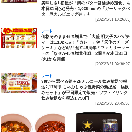
美味しさ! 松屋が「鶏のバター醤油炒め定食」を
本日31日(火)発売～1,039kcalの「ガーリックバ
ター豚カルビエッグ丼」も
[2026/3/31 10:26:05]
フード
価格そのまま45％増量で「大盛 明太子スパゲテ
ィ」は1,102kcal! 「カレー」や「天使のチーズ
ケーキ」など6品! 創立45周年のファミリーマー
トの「なぜか45％増量作戦」2週目が本日31日
(火)から開催
[2026/3/31 09:30:29]
フード
3種から選べる鍋＋2hアルコール飲み放題で税
込2,178円! しゃぶしゃぶ温野菜の新提案「鍋飲
みセット」が平日限定で販売～ソフトドリンク
飲み放題なら税込1,738円
[2026/3/30 23:45:36]