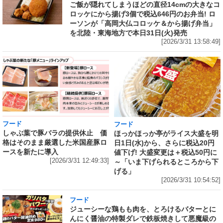
ご飯が隠れてしまうほどの直径14cmの大きなコ
ロッケにから揚げ3個で税込646円のお弁当! ロ
ーソンが「高岡大仏コロッケ＆から揚げ弁当」
を北陸・東海地方で本日31日(火)発売
[2026/3/31 13:58:49]
フード
フード
しゃぶ葉で豚バラの提供休止 価
ほっかほっか亭がライス大盛を明
格はそのまま厳選した米国産豚ロ
日1日(水)から、さらに税込20円
ースを新たに導入
値下げ! 大盛変更は＋税込50円に
[2026/3/31 12:49:33]
～「いま下げられるところから下
げる」
[2026/3/31 10:54:52]
フード
ジューシーな鶏もも肉を、とろけるバターとに
んにく醤油の特製ダレで鉄板焼きして悪魔級の