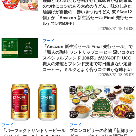
鰹節と昆布のだしを利かせた風味豊かな関東風
のつゆにコシのある太めのうどん、味のしみた
油揚げが自慢の「赤いきつねうどん 東 96g×12
個」が「Amazon 新生活セール Final 先行セー
ル」で54%OFF!
[2026/3/31 18:14:08]
フード
「Amazon 新生活セール Final 先行セール」で
「職人の珈琲 ワンドリップコーヒー 深いコクの
スペシャルブレンド 100杯」が20%OFF! UCC
職人の焙煎とブレンド技術で毎日飽きない定番
コーヒー。ミルクとよく合うコク豊かな味わい
[2026/3/31 18:06:07]
フード
フード
「パーフェクトサントリービール
ブロンコビリーの名物「新鮮サラ