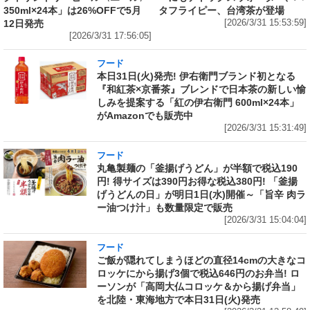
350ml×24本」は26%OFFで5月
タフライピー、台湾茶が登場
12日発売
[2026/3/31 15:53:59]
[2026/3/31 17:56:05]
フード
本日31日(火)発売! 伊右衛門ブランド初となる
『和紅茶×京番茶』ブレンドで日本茶の新しい愉
しみを提案する「紅の伊右衛門 600ml×24本」
がAmazonでも販売中
[2026/3/31 15:31:49]
フード
丸亀製麺の「釜揚げうどん」が半額で税込190
円! 得サイズは390円お得な税込380円! 「釜揚
げうどんの日」が明日1日(水)開催～「旨辛 肉ラ
ー油つけ汁」も数量限定で販売
[2026/3/31 15:04:04]
フード
ご飯が隠れてしまうほどの直径14cmの大きなコ
ロッケにから揚げ3個で税込646円のお弁当! ロ
ーソンが「高岡大仏コロッケ＆から揚げ弁当」
を北陸・東海地方で本日31日(火)発売