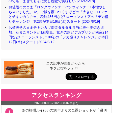
べても、まぜてもそばめし感覚で美味しい [2024/6/18]
お値段そのまま「ロングウィンナーパンウィンナー1本増やし
ちゃいました」や、ご飯を覆いつくすほどの「大きなコロッケ
とチキンカツ弁当」税込486円など! ローソンストアの「デカ盛
りチャレンジ」第2週が本日19日(水)スタート [2024/6/19]
お値段そのままチキンカツ南蛮タルタル弁当に豚生姜焼き追
加、たまごサンドが1組増量、驚きの超どデカプリンが税込214
円など! ローソンストア100初の「デカ盛りチャレンジ」が本日
12日(水)スタート [2024/6/12]
この記事が面白かったら
ネタとぴをフォロー
アクセスランキング
2026-08-06
～
2026-08-07
集計分
あの桜樹ルイ(55)の28年ぶりの全裸ショットが「週刊
1