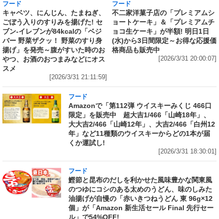
フード
フード
キャベツ、にんじん、たまねぎ、
不二家洋菓子店の「プレミアムシ
ごぼう入りのすりみを揚げた! セ
ョートケーキ」＆「プレミアムチ
ブン‐イレブンが84kcalの「ベジ
ョコ生ケーキ」が半額! 明日1日
バー 野菜ザクッ！ 野菜のすり身
(水)から3日間限定～お得な応援価
揚げ」を発売～腹がすいた時のお
格商品も販売中
やつ、お酒のおつまみなどにオス
[2026/3/31 20:00:07]
スメ
[2026/3/31 21:11:59]
フード
Amazonで「第112弾 ウイスキーみくじ 466口
限定」を販売中 超大吉1/466「山崎18年」、
大大吉2/466「山崎12年」、大吉2/466「白州12
年」など11種類のウイスキーからどの1本が届
くか運試し!
[2026/3/31 18:30:01]
フード
鰹節と昆布のだしを利かせた風味豊かな関東風
のつゆにコシのある太めのうどん、味のしみた
油揚げが自慢の「赤いきつねうどん 東 96g×12
個」が「Amazon 新生活セール Final 先行セー
ル」で54%OFF!