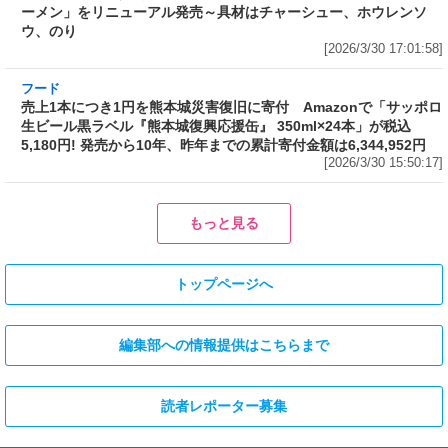
[2026/3/30 17:01:58]
フード
売上1本につき1円を熊本城災害復旧に寄付
Amazonで「サッポロ生ビール黒ラベル『熊本
城復興応援缶』 350ml×24本」が税込5,180円!
発売から10年、昨年までの累計寄付金額は
6,344,952円
[2026/3/30 15:50:17]
フード
フード
3分で食べられる人気沸騰中の四
自慢のそばが食べ放題! 和食麺処
川料理! 日清食品が「カップヌー
サガミが「晦日そば」を明日31日
ドル 14種のスパイス麻辣湯」を
(火)開催～大海老天などの天ぷら
発売～具材は謎肉、キャベツ、チ
や薬味などもついて税込2,200円!
ンゲンサイ、キクラゲ
「時間無制限」の挑戦枠は税込
[2026/3/30 15:42:35]
4,400円
[2026/3/30 15:17:42]
フード
熱湯5分でふっくら白ご飯! カレーや納豆、牛丼の具も余裕で入って
お皿いらずの新提案! 「日清ふっくら釜炊き ごはん」が本日30日
(月)発売～常温で1年保存可能。電子レンジがないオフィスやアウ