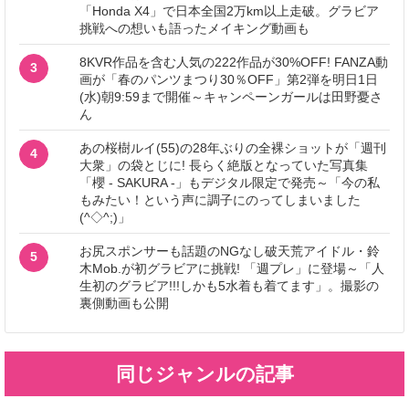
「Honda X4」で日本全国2万km以上走破。グラビア
挑戦への想いも語ったメイキング動画も
8KVR作品を含む人気の222作品が30%OFF! FANZA動
3
画が「春のパンツまつり30％OFF」第2弾を明日1日
(水)朝9:59まで開催～キャンペーンガールは田野憂さ
ん
あの桜樹ルイ(55)の28年ぶりの全裸ショットが「週刊
4
大衆」の袋とじに! 長らく絶版となっていた写真集
「櫻 - SAKURA -」もデジタル限定で発売～「今の私
もみたい！という声に調子にのってしまいました
(^◇^;)」
お尻スポンサーも話題のNGなし破天荒アイドル・鈴
5
木Mob.が初グラビアに挑戦! 「週プレ」に登場～「人
生初のグラビア!!!しかも5水着も着てます」。撮影の
裏側動画も公開
同じジャンルの記事