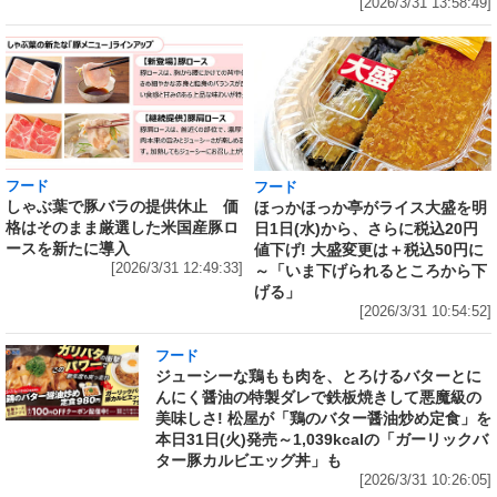
[2026/3/31 13:58:49]
フード
フード
しゃぶ葉で豚バラの提供休止 価
ほっかほっか亭がライス大盛を明
格はそのまま厳選した米国産豚ロ
日1日(水)から、さらに税込20円
ースを新たに導入
値下げ! 大盛変更は＋税込50円に
[2026/3/31 12:49:33]
～「いま下げられるところから下
げる」
[2026/3/31 10:54:52]
フード
ジューシーな鶏もも肉を、とろけるバターとに
んにく醤油の特製ダレで鉄板焼きして悪魔級の
美味しさ! 松屋が「鶏のバター醤油炒め定食」を
本日31日(火)発売～1,039kcalの「ガーリックバ
ター豚カルビエッグ丼」も
[2026/3/31 10:26:05]