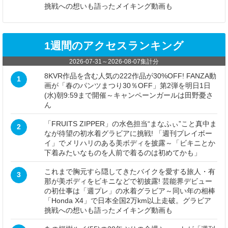
挑戦への想いも語ったメイキング動画も
1週間のアクセスランキング
2026-07-31
～
2026-08-07
集計分
8KVR作品を含む人気の222作品が30%OFF! FANZA動
1
画が「春のパンツまつり30％OFF」第2弾を明日1日
(水)朝9:59まで開催～キャンペーンガールは田野憂さ
ん
「FRUITS ZIPPER」の水色担当“まなふぃ”こと真中ま
2
なが待望の初水着グラビアに挑戦! 「週刊プレイボー
イ」でメリハリのある美ボディを披露～「ビキニとか
下着みたいなものを人前で着るのは初めてかも」
これまで胸元すら隠してきたバイクを愛する旅人・有
3
那が美ボディをビキニなどで初披露! 芸能界デビュー
の初仕事は「週プレ」の水着グラビア～同い年の相棒
「Honda X4」で日本全国2万km以上走破。グラビア
挑戦への想いも語ったメイキング動画も