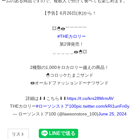
ームのある商品ですので、複数人で分けて食べても楽しめます。
【予告】6月26日(水)から！
💥🐣🍩￣￣￣￣￣
#THEカロリー
第2弾発売！
＿＿＿＿＿🍩🐣💥
2種類の1,000キロカロリー越えの商品！
🐣コロッケたまごサンド
🍩オールドファッションドーナツサンド
詳細は⬇⬇こちら⬇⬇
https://t.co/krs28MrmAV
THEカロリー
#ローソンストア100
pic.twitter.com/kRI1unFn0y
— ローソンストア100 (@lawsonstore_100)
June 25, 2024
リスト