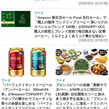
[2026/3/31 18:14:08]
フード
「Amazon 新生活セール Final 先行セール」で
「職人の珈琲 ワンドリップコーヒー 深いコクの
スペシャルブレンド 100杯」が20%OFF! UCC
職人の焙煎とブレンド技術で毎日飽きない定番
コーヒー。ミルクとよく合うコク豊かな味わい
[2026/3/31 18:06:07]
フード
フード
「パーフェクトサントリービール
ブロンコビリーの名物「新鮮サラ
〈アンバーエール〉 350ml×24
ダバー」が40年ぶりに明日1日
本」がAmazonで18%OFF! アロ
(水)刷新! 自社開発カリーと炭火
マホップの爽やかでフルーティな
炙り焼き芋を追加した「ブロンコ
香りの余韻を楽しめる「パーフェ
ビュッフェ」に進化～ドリンクバ
クトサントリービール〈エール〉
ーにもデトックスウォーター、バ