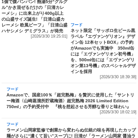
1個で腹パンパン! 熱湯5分“グルグ
ネット限定「サッポロ生ビール黒
ル”かき混ぜるだけの「日清カレ
ラベル『エヴァンゲリオン』デザ
ーメシ」に出来上がり400g以上
イン缶 12本セットBOX」の予約
の山盛サイズ誕生! 「日清山盛カ
がAmazonでも実施中 350ml缶
レーメシ 欧風ビーフ」「日清山盛
には「エヴァンゲリオン初号機」
ハヤシメシ デミグラス」が発売
を、500ml缶には「エヴァンゲリ
[2026/3/30 19:25:01]
オン第13号機」のスペシャルデザ
インを採用
[2026/3/30 18:39:38]
フード
Amazonで、国産100％「超完熟梅」を贅沢に使
用した「サントリー梅酒〈山崎蒸溜所貯蔵梅
酒〉超完熟梅 2026 Limited Edition 750ml」の
予約受付中 『桃を想起させる芳醇な香りと味
わい』
[2026/3/30 18:02:19]
フード
ラーメン山岡家監修で創業から変わらぬ伝統の
味を再現したカップ麺がさらに“濃くて旨い”ス
ープに! 日清が「ラーメン山岡家 醤油ラーメ
ン」をリニューアル発売～具材はチャーシュ
ー、ホウレンソウ、のり