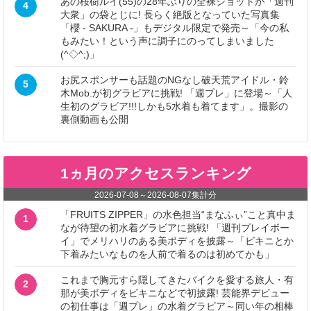
あの桜樹ルイ(55)の28年ぶりの全裸ショットが「週刊
4
大衆」の袋とじに! 長らく絶版となっていた写真集
「櫻 - SAKURA -」もデジタル限定で発売～「今の私
もみたい！という声に調子にのってしまいました
(^◇^;)」
お尻スポンサーも話題のNGなし破天荒アイドル・鈴
5
木Mob.が初グラビアに挑戦! 「週プレ」に登場～「人
生初のグラビア!!!しかも5水着も着てます」。撮影の
裏側動画も公開
1ヵ月のアクセスランキング
2026-07-08
～
2026-08-07
集計分
「FRUITS ZIPPER」の水色担当“まなふぃ”こと真中ま
1
なが待望の初水着グラビアに挑戦! 「週刊プレイボー
イ」でメリハリのある美ボディを披露～「ビキニとか
下着みたいなものを人前で着るのは初めてかも」
これまで胸元すら隠してきたバイクを愛する旅人・有
2
那が美ボディをビキニなどで初披露! 芸能界デビュー
の初仕事は「週プレ」の水着グラビア～同い年の相棒