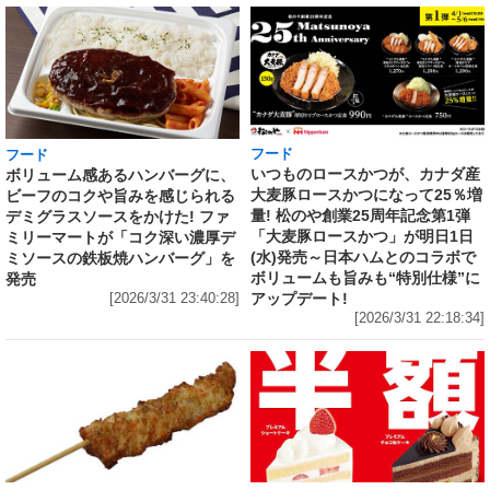
フード
フード
いつものロースかつが、カナダ産
ボリューム感あるハンバーグに、
大麦豚ロースかつになって25％増
ビーフのコクや旨みを感じられる
量! 松のや創業25周年記念第1弾
デミグラスソースをかけた! ファ
「大麦豚ロースかつ」が明日1日
ミリーマートが「コク深い濃厚デ
(水)発売～日本ハムとのコラボで
ミソースの鉄板焼ハンバーグ」を
ボリュームも旨みも“特別仕様”に
発売
アップデート!
[2026/3/31 23:40:28]
[2026/3/31 22:18:34]