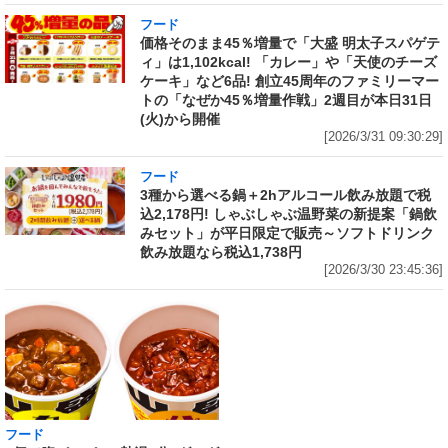
フード
価格そのまま45％増量で「大盛 明太子スパゲテ
ィ」は1,102kcal! 「カレー」や「天使のチーズ
ケーキ」など6品! 創立45周年のファミリーマー
トの「なぜか45％増量作戦」2週目が本日31日
(火)から開催
[2026/3/31 09:30:29]
フード
3種から選べる鍋＋2hアルコール飲み放題で税
込2,178円! しゃぶしゃぶ温野菜の新提案「鍋飲
みセット」が平日限定で販売～ソフトドリンク
飲み放題なら税込1,738円
[2026/3/30 23:45:36]
フード
フード