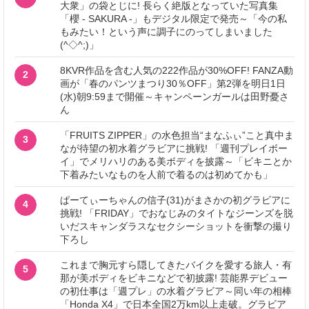
大衆」の袋とじに! 長らく絶版となっていた写真集
「櫻 - SAKURA -」もデジタル限定で発売～「今の私
もみたい！という声に調子にのってしまいました
(^◇^;)」
8KVR作品を含む人気の222作品が30%OFF! FANZA動
2
画が「春のパンツまつり30％OFF」第2弾を明日1日
(水)朝9:59まで開催～キャンペーンガールは田野憂さ
ん
「FRUITS ZIPPER」の水色担当“まなふぃ”こと真中ま
3
なが待望の初水着グラビアに挑戦! 「週刊プレイボー
イ」でメリハリのある美ボディを披露～「ビキニとか
下着みたいなものを人前で着るのは初めてかも」
ぱーてぃーちゃんの信子(31)がまさかの初グラビアに
4
挑戦! 「FRIDAY」でおなじみのタイトなジーンズを脱
いだスキャンダラスなセクシーショットを衝撃の撮り
下ろし
これまで胸元すら隠してきたバイクを愛する旅人・有
5
那が美ボディをビキニなどで初披露! 芸能界デビュー
の初仕事は「週プレ」の水着グラビア～同い年の相棒
「Honda X4」で日本全国2万km以上走破。グラビア