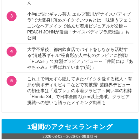
ん
小胸に悩むギャル芸人 エルフ荒川が“ナイスバディブ
3
ラ”で大変身! 薄めメイクでいつもとは一味違うフェミ
ニンなヘアメイクで挑んだ着用ビジュアルが公開～
PEACH JOHNが漫画「ナイスバディブラ恋物語」も
公開
大学卒業後、都内飲食店でバイトをしながら活動す
4
る“清楚系ギャル”笹倉彩が人生初のグラビアに挑戦!
「FLASH」で鮮烈グラビアデビュー～「仲間には『あ
やちゃみ』と呼ばれています(笑)」
これまで胸元すら隠してきたバイクを愛する旅人・有
5
那が美ボディをビキニなどで初披露! 芸能界デビュー
の初仕事は「週プレ」の水着グラビア～同い年の相棒
「Honda X4」で日本全国2万km以上走破。グラビア
挑戦への想いも語ったメイキング動画も
1週間のアクセスランキング
2026-08-02
～
2026-08-09
集計分