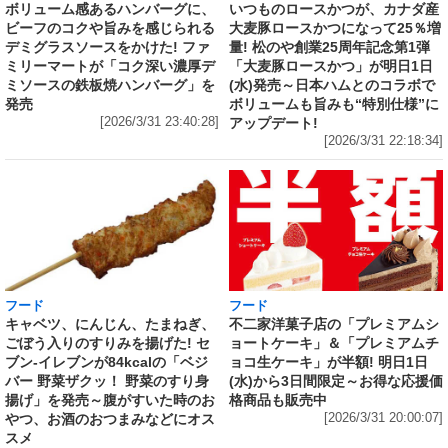
いつものロースかつが、カナダ産
ボリューム感あるハンバーグに、
大麦豚ロースかつになって25％増
ビーフのコクや旨みを感じられる
量! 松のや創業25周年記念第1弾
デミグラスソースをかけた! ファ
「大麦豚ロースかつ」が明日1日
ミリーマートが「コク深い濃厚デ
(水)発売～日本ハムとのコラボで
ミソースの鉄板焼ハンバーグ」を
ボリュームも旨みも“特別仕様”に
発売
アップデート!
[2026/3/31 23:40:28]
[2026/3/31 22:18:34]
フード
フード
キャベツ、にんじん、たまねぎ、
不二家洋菓子店の「プレミアムシ
ごぼう入りのすりみを揚げた! セ
ョートケーキ」＆「プレミアムチ
ブン‐イレブンが84kcalの「ベジ
ョコ生ケーキ」が半額! 明日1日
バー 野菜ザクッ！ 野菜のすり身
(水)から3日間限定～お得な応援価
揚げ」を発売～腹がすいた時のお
格商品も販売中
やつ、お酒のおつまみなどにオス
[2026/3/31 20:00:07]
スメ