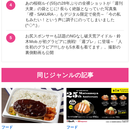
あの桜樹ルイ(55)の28年ぶりの全裸ショットが「週刊
4
大衆」の袋とじに! 長らく絶版となっていた写真集
「櫻 - SAKURA -」もデジタル限定で発売～「今の私
もみたい！という声に調子にのってしまいました
(^◇^;)」
お尻スポンサーも話題のNGなし破天荒アイドル・鈴
5
木Mob.が初グラビアに挑戦! 「週プレ」に登場～「人
生初のグラビア!!!しかも5水着も着てます」。撮影の
裏側動画も公開
同じジャンルの記事
フード
フード