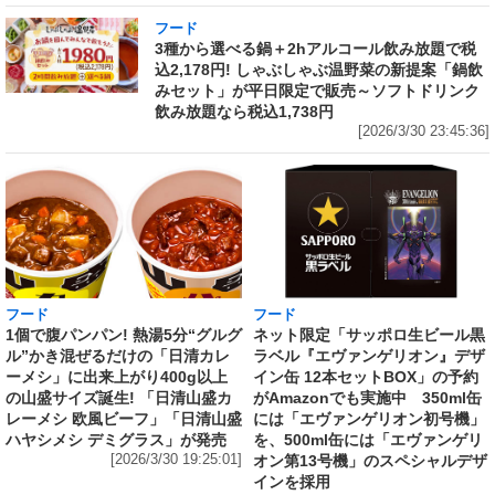
フード
3種から選べる鍋＋2hアルコール飲み放題で税
込2,178円! しゃぶしゃぶ温野菜の新提案「鍋飲
みセット」が平日限定で販売～ソフトドリンク
飲み放題なら税込1,738円
[2026/3/30 23:45:36]
フード
フード
1個で腹パンパン! 熱湯5分“グルグ
ネット限定「サッポロ生ビール黒
ル”かき混ぜるだけの「日清カレ
ラベル『エヴァンゲリオン』デザ
ーメシ」に出来上がり400g以上
イン缶 12本セットBOX」の予約
の山盛サイズ誕生! 「日清山盛カ
がAmazonでも実施中 350ml缶
レーメシ 欧風ビーフ」「日清山盛
には「エヴァンゲリオン初号機」
ハヤシメシ デミグラス」が発売
を、500ml缶には「エヴァンゲリ
[2026/3/30 19:25:01]
オン第13号機」のスペシャルデザ
インを採用