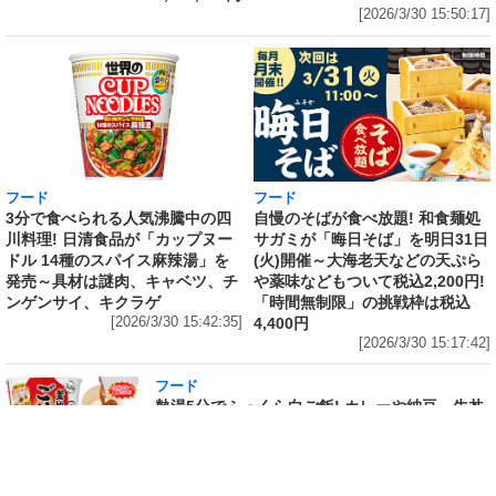
[2026/3/30 15:50:17]
フード
フード
3分で食べられる人気沸騰中の四
自慢のそばが食べ放題! 和食麺処
川料理! 日清食品が「カップヌー
サガミが「晦日そば」を明日31日
ドル 14種のスパイス麻辣湯」を
(火)開催～大海老天などの天ぷら
発売～具材は謎肉、キャベツ、チ
や薬味などもついて税込2,200円!
ンゲンサイ、キクラゲ
「時間無制限」の挑戦枠は税込
[2026/3/30 15:42:35]
4,400円
[2026/3/30 15:17:42]
フード
熱湯5分でふっくら白ご飯! カレーや納豆、牛丼
の具も余裕で入ってお皿いらずの新提案! 「日清
ふっくら釜炊き ごはん」が本日30日(月)発売～
常温で1年保存可能。電子レンジがないオフィス
やアウトドアでも活用できる!