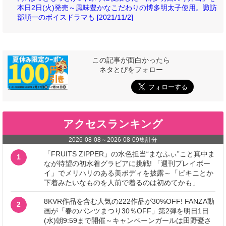
本日2日(火)発売～風味豊かなこだわりの博多明太子使用。諏訪
部順一のボイスドラマも [2021/11/2]
この記事が面白かったら
ネタとぴをフォロー
アクセスランキング
2026-08-08
～
2026-08-09
集計分
「FRUITS ZIPPER」の水色担当“まなふぃ”こと真中ま
1
なが待望の初水着グラビアに挑戦! 「週刊プレイボー
イ」でメリハリのある美ボディを披露～「ビキニとか
下着みたいなものを人前で着るのは初めてかも」
8KVR作品を含む人気の222作品が30%OFF! FANZA動
2
画が「春のパンツまつり30％OFF」第2弾を明日1日
(水)朝9:59まで開催～キャンペーンガールは田野憂さ