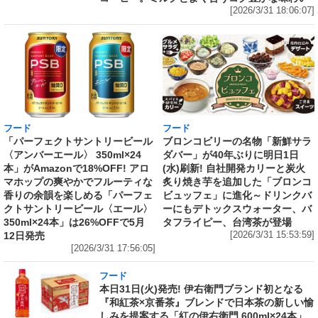
[2026/3/31 18:06:07]
フード
フード
「パーフェクトサントリービール
ブロンコビリーの名物「新鮮サラ
〈アンバーエール〉 350ml×24
ダバー」が40年ぶりに明日1日
本」がAmazonで18%OFF! アロ
(水)刷新! 自社開発カリーと炭火
マホップの爽やかでフルーティな
炙り焼き芋を追加した「ブロンコ
香りの余韻を楽しめる「パーフェ
ビュッフェ」に進化～ドリンクバ
クトサントリービール〈エール〉
ーにもデトックスウォーター、バ
350ml×24本」は26%OFFで5月
タフライピー、台湾茶が登場
12日発売
[2026/3/31 15:53:59]
[2026/3/31 17:56:05]
フード
本日31日(火)発売! 伊右衛門ブランド初となる
『和紅茶×京番茶』ブレンドで日本茶の新しい愉
しみを提案する「紅の伊右衛門 600ml×24本」