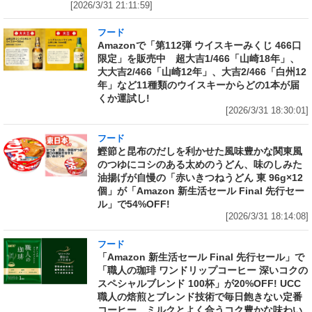
[2026/3/31 21:11:59]
フード
Amazonで「第112弾 ウイスキーみくじ 466口
限定」を販売中 超大吉1/466「山崎18年」、
大大吉2/466「山崎12年」、大吉2/466「白州12
年」など11種類のウイスキーからどの1本が届
くか運試し!
[2026/3/31 18:30:01]
フード
鰹節と昆布のだしを利かせた風味豊かな関東風
のつゆにコシのある太めのうどん、味のしみた
油揚げが自慢の「赤いきつねうどん 東 96g×12
個」が「Amazon 新生活セール Final 先行セー
ル」で54%OFF!
[2026/3/31 18:14:08]
フード
「Amazon 新生活セール Final 先行セール」で
「職人の珈琲 ワンドリップコーヒー 深いコクの
スペシャルブレンド 100杯」が20%OFF! UCC
職人の焙煎とブレンド技術で毎日飽きない定番
コーヒー。ミルクとよく合うコク豊かな味わい