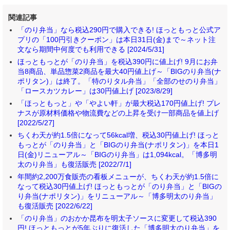
関連記事
「のり弁当」なら税込290円で購入できる! ほっともっと公式ア
プリの「100円引きクーポン」は本日31日(金)まで～ネット注
文なら期間中何度でも利用できる [2024/5/31]
ほっともっとが「のり弁当」を税込390円に値上げ! 9月にお弁
当8商品、単品惣菜2商品を最大40円値上げ～「BIGのり弁当(ナ
ポリタン)」は終了。「特のりタル弁当」「全部のせのり弁当」
「ロースカツカレー」は30円値上げ [2023/8/29]
「ほっともっと」や「やよい軒」が最大税込170円値上げ! プレ
ナスが原材料価格や物流費などの上昇を受け一部商品を値上げ
[2022/5/27]
ちくわ天が約1.5倍になって56kcal増、税込30円値上げ! ほっと
もっとが「のり弁当」と「BIGのり弁当(ナポリタン)」を本日1
日(金)リニューアル～「BIGのり弁当」は1,094kcal。「博多明
太のり弁当」も復活販売 [2022/7/1]
年間約2,200万食販売の看板メニューが、ちくわ天が約1.5倍に
なって税込30円値上げ! ほっともっとが「のり弁当」と「BIGの
り弁当(ナポリタン)」をリニューアル～「博多明太のり弁当」
も復活販売 [2022/6/22]
「のり弁当」のおかか昆布を明太子ソースに変更して税込390
円! ほっともっとが5年ぶりに復活した「博多明太のり弁当」を