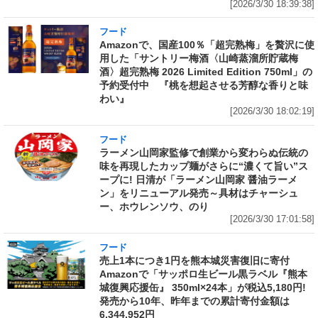
[2026/3/30 18:39:38]
フード
Amazonで、国産100％「超完熟梅」を贅沢に使
用した「サントリー梅酒〈山崎蒸溜所貯蔵梅
酒〉超完熟梅 2026 Limited Edition 750ml」の
予約受付中 『桃を想起させる芳醇な香りと味
わい』
[2026/3/30 18:02:19]
フード
ラーメン山岡家監修で創業から変わらぬ伝統の
味を再現したカップ麺がさらに“濃くて旨い”ス
ープに! 日清が「ラーメン山岡家 醤油ラーメ
ン」をリニューアル発売～具材はチャーシュ
ー、ホウレンソウ、のり
[2026/3/30 17:01:58]
フード
売上1本につき1円を熊本城災害復旧に寄付
Amazonで「サッポロ生ビール黒ラベル『熊本
城復興応援缶』 350ml×24本」が税込5,180円!
発売から10年、昨年までの累計寄付金額は
6,344,952円