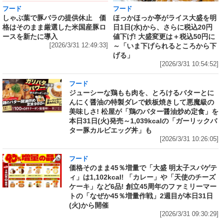
フード
フード
しゃぶ葉で豚バラの提供休止 価
ほっかほっか亭がライス大盛を明
格はそのまま厳選した米国産豚ロ
日1日(水)から、さらに税込20円
ースを新たに導入
値下げ! 大盛変更は＋税込50円に
[2026/3/31 12:49:33]
～「いま下げられるところから下
げる」
[2026/3/31 10:54:52]
フード
ジューシーな鶏もも肉を、とろけるバターとに
んにく醤油の特製ダレで鉄板焼きして悪魔級の
美味しさ! 松屋が「鶏のバター醤油炒め定食」を
本日31日(火)発売～1,039kcalの「ガーリックバ
ター豚カルビエッグ丼」も
[2026/3/31 10:26:05]
フード
価格そのまま45％増量で「大盛 明太子スパゲテ
ィ」は1,102kcal! 「カレー」や「天使のチーズ
ケーキ」など6品! 創立45周年のファミリーマー
トの「なぜか45％増量作戦」2週目が本日31日
(火)から開催
[2026/3/31 09:30:29]