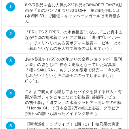
8KVR作品を含む人気の222作品が30%OFF! FANZA動
1
画が「春のパンツまつり30％OFF」第2弾を明日1日
(水)朝9:59まで開催～キャンペーンガールは田野憂さ
ん
「FRUITS ZIPPER」の水色担当“まなふぃ”こと真中ま
2
なが待望の初水着グラビアに挑戦! 「週刊プレイボー
イ」でメリハリのある美ボディを披露～「ビキニとか
下着みたいなものを人前で着るのは初めてかも」
あの桜樹ルイ(55)の28年ぶりの全裸ショットが「週刊
3
大衆」の袋とじに! 長らく絶版となっていた写真集
「櫻 - SAKURA -」もデジタル限定で発売～「今の私
もみたい！という声に調子にのってしまいました
(^◇^;)」
これまで胸元すら隠してきたバイクを愛する旅人・有
4
那が美ボディをビキニなどで初披露! 芸能界デビュー
の初仕事は「週プレ」の水着グラビア～同い年の相棒
「Honda X4」で日本全国2万km以上走破。グラビア
挑戦への想いも語ったメイキング動画も
【聖地巡礼・ラブライブ！ 1期（1）】穂乃果の実家
5