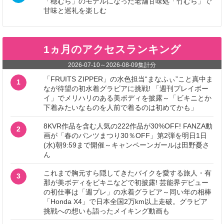
「穂むら」のモデルになった老舗甘味処「竹むら」で
甘味と巡礼を楽しむ
1ヵ月のアクセスランキング
2026-07-10
～
2026-08-09
集計分
「FRUITS ZIPPER」の水色担当“まなふぃ”こと真中ま
1
なが待望の初水着グラビアに挑戦! 「週刊プレイボー
イ」でメリハリのある美ボディを披露～「ビキニとか
下着みたいなものを人前で着るのは初めてかも」
8KVR作品を含む人気の222作品が30%OFF! FANZA動
2
画が「春のパンツまつり30％OFF」第2弾を明日1日
(水)朝9:59まで開催～キャンペーンガールは田野憂さ
ん
これまで胸元すら隠してきたバイクを愛する旅人・有
3
那が美ボディをビキニなどで初披露! 芸能界デビュー
の初仕事は「週プレ」の水着グラビア～同い年の相棒
「Honda X4」で日本全国2万km以上走破。グラビア
挑戦への想いも語ったメイキング動画も