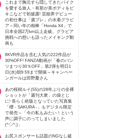
これまで胸元すら隠してきたバイク
を愛する旅人・有那が美ボディをビ
キニなどで初披露! 芸能界デビュー
の初仕事は「週プレ」の水着グラビ
ア～同い年の相棒「Honda X4」で
日本全国2万km以上走破。グラビア
挑戦への想いも語ったメイキング動
画も
8KVR作品を含む人気の222作品が
30%OFF! FANZA動画が「春のパン
ツまつり30％OFF」第2弾を明日1
日(水)朝9:59まで開催～キャンペー
ンガールは田野憂さん
あの桜樹ルイ(55)の28年ぶりの全裸
ショットが「週刊大衆」の袋とじ
に! 長らく絶版となっていた写真集
「櫻 - SAKURA -」もデジタル限定
で発売～「今の私もみたい！という
声に調子にのってしまいました
(^◇^;)」
お尻スポンサーも話題のNGなし破