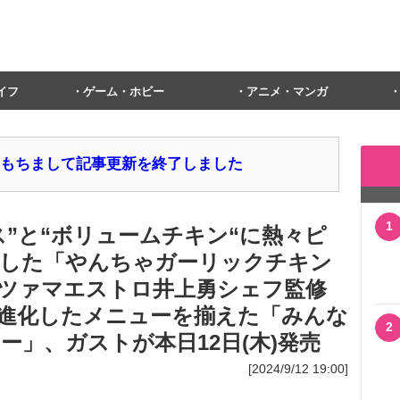
イフ
ゲーム・ホビー
アニメ・マンガ
1日をもちまして記事更新を終了しました
1
ス”と“ボリュームチキン“に熱々ピ
した「やんちゃガーリックチキン
ツァマエストロ井上勇シェフ監修
進化したメニューを揃えた「みんな
2
ー」、ガストが本日12日(木)発売
[2024/9/12 19:00]