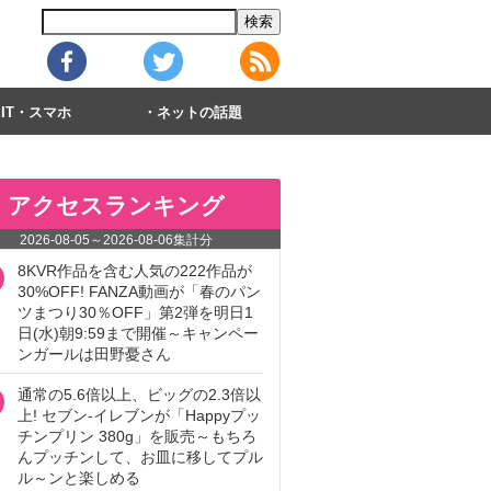
IT・スマホ
ネットの話題
アクセスランキング
2026-08-05
～
2026-08-06
集計分
8KVR作品を含む人気の222作品が
30%OFF! FANZA動画が「春のパン
ツまつり30％OFF」第2弾を明日1
日(水)朝9:59まで開催～キャンペー
ンガールは田野憂さん
通常の5.6倍以上、ビッグの2.3倍以
上! セブン‐イレブンが「Happyプッ
チンプリン 380g」を販売～もちろ
んプッチンして、お皿に移してプル
ル～ンと楽しめる