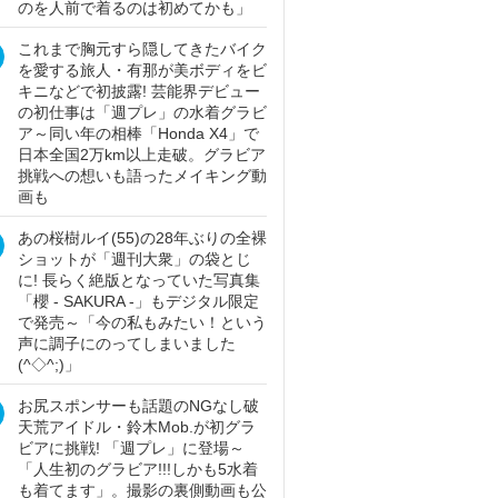
のを人前で着るのは初めてかも」
これまで胸元すら隠してきたバイク
を愛する旅人・有那が美ボディをビ
キニなどで初披露! 芸能界デビュー
の初仕事は「週プレ」の水着グラビ
ア～同い年の相棒「Honda X4」で
日本全国2万km以上走破。グラビア
挑戦への想いも語ったメイキング動
画も
あの桜樹ルイ(55)の28年ぶりの全裸
ショットが「週刊大衆」の袋とじ
に! 長らく絶版となっていた写真集
「櫻 - SAKURA -」もデジタル限定
で発売～「今の私もみたい！という
声に調子にのってしまいました
(^◇^;)」
お尻スポンサーも話題のNGなし破
天荒アイドル・鈴木Mob.が初グラ
ビアに挑戦! 「週プレ」に登場～
「人生初のグラビア!!!しかも5水着
も着てます」。撮影の裏側動画も公