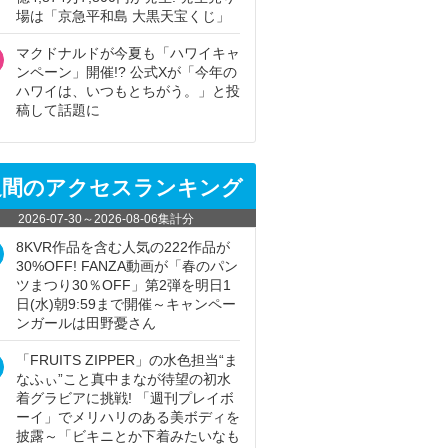
場は「京急平和島 大黒天宝くじ」
マクドナルドが今夏も「ハワイキャ
ンペーン」開催!? 公式Xが「今年の
ハワイは、いつもとちがう。」と投
稿して話題に
週間のアクセスランキング
2026-07-30
～
2026-08-06
集計分
8KVR作品を含む人気の222作品が
30%OFF! FANZA動画が「春のパン
ツまつり30％OFF」第2弾を明日1
日(水)朝9:59まで開催～キャンペー
ンガールは田野憂さん
「FRUITS ZIPPER」の水色担当“ま
なふぃ”こと真中まなが待望の初水
着グラビアに挑戦! 「週刊プレイボ
ーイ」でメリハリのある美ボディを
披露～「ビキニとか下着みたいなも