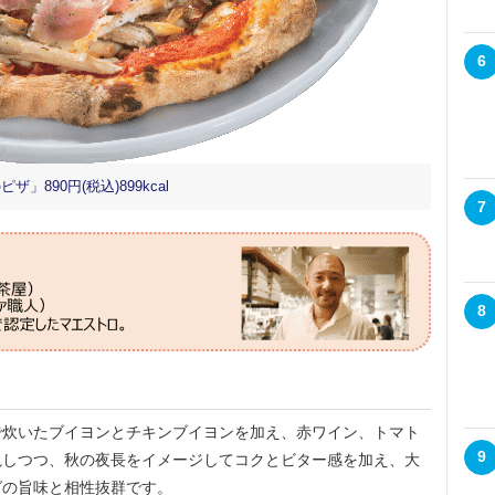
6
890円(税込)899kcal
7
8
炊いたブイヨンとチキンブイヨンを加え、赤ワイン、トマト
9
視しつつ、秋の夜長をイメージしてコクとビター感を加え、大
グの旨味と相性抜群です。