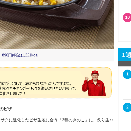
10
1
(税込)1,221kcal
1
2
のピザ
サクに進化したピザ生地に合う「3種のきのこ」に、炙り生ハ