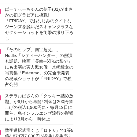
ぱーてぃーちゃんの信子(31)がまさ
かの初グラビアに挑戦!
「FRIDAY」でおなじみのタイトな
ジーンズを脱いだスキャンダラスな
セクシーショットを衝撃の撮り下ろ
し
「そのヒップ、国宝超え。」
Netflix「シティーハンター」の熱演
も話題、映画「長崎─閃光の影で」
にも出演の実力派女優・水崎綾女の
写真集「Euteamo」の完全未発表
の秘蔵ショットが「FRIDAY」で独
占公開
ステラおばさんの「クッキー詰め放
題」が6月から再開! 料金は200円値
上げの税込1,900円に～毎月19日に
開催。鳥インフルエンザ流行の影響
により3月から一時休止
数字選択式宝くじ「ロト 6」で1等5
億4,874万7,800円が発生! 発生売り