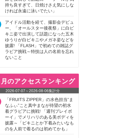
持ち良すぎて、日焼けさえ気にしな
ければ永遠に泳いでたい」
アイドル活動を経て、撮影会デビュ
ー、「オールスター後夜祭」に白ビ
キニ姿で出演して話題になった五木
ゆうりが白ビキニやメガネ姿などを
披露! 「FLASH」で初めての雑誌グ
ラビア挑戦～特技は人の名前を忘れ
ないこと
ヵ月のアクセスランキング
2026-07-07
～
2026-08-06
集計分
「FRUITS ZIPPER」の水色担当“ま
なふぃ”こと真中まなが待望の初水
着グラビアに挑戦! 「週刊プレイボ
ーイ」でメリハリのある美ボディを
披露～「ビキニとか下着みたいなも
のを人前で着るのは初めてかも」