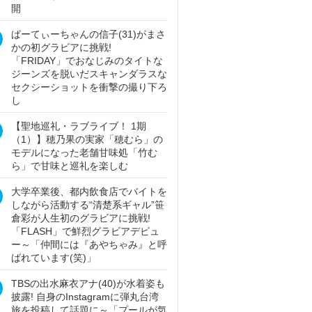
開
ぱーてぃーちゃんの信子(31)がまさ
かの初グラビアに挑戦!
「FRIDAY」でおなじみのタイトな
ジーンズを脱いだスキャンダラスな
セクシーショットを衝撃の撮り下ろ
し
【聖地巡礼・ラブライブ！ 1期
（1）】穂乃果の実家「穂むら」の
モデルになった老舗甘味処「竹む
ら」で甘味と巡礼を楽しむ
大学卒業後、都内飲食店でバイトを
しながら活動する“清楚系ギャル”笹
倉彩が人生初のグラビアに挑戦!
「FLASH」で鮮烈グラビアデビュ
ー～「仲間には『あやちゃみ』と呼
ばれています(笑)」
TBSの出水麻衣アナ(40)が水着姿も
披露! 自身のInstagramに弾丸台湾
旅を投稿して話題に～「プールが気