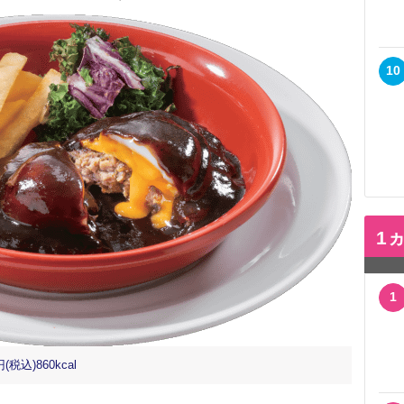
10
1
1
込)860kcal