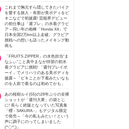
これまで胸元すら隠してきたバイク
を愛する旅人・有那が美ボディをビ
キニなどで初披露! 芸能界デビュー
の初仕事は「週プレ」の水着グラビ
ア～同い年の相棒「Honda X4」で
日本全国2万km以上走破。グラビア
挑戦への想いも語ったメイキング動
画も
「FRUITS ZIPPER」の水色担当“ま
なふぃ”こと真中まなが待望の初水
着グラビアに挑戦! 「週刊プレイボ
ーイ」でメリハリのある美ボディを
披露～「ビキニとか下着みたいなも
のを人前で着るのは初めてかも」
あの桜樹ルイ(55)の28年ぶりの全裸
ショットが「週刊大衆」の袋とじ
に! 長らく絶版となっていた写真集
「櫻 - SAKURA -」もデジタル限定
で発売～「今の私もみたい！という
声に調子にのってしまいました
(^◇^;)」