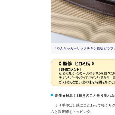
「やんちゃガーリックチキン鉄板ピラフ」890円
新生★極み！3種きのこと炙り生ハム
より手伸ばし感にこだわって軽くサク
ムと温泉卵をトッピング。