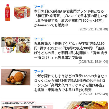
フード
本日31日(火)発売! 伊右衛門ブランド初となる
『和紅茶×京番茶』ブレンドで日本茶の新しい愉
しみを提案する「紅の伊右衛門 600ml×24本」
がAmazonでも販売中
[2026/3/31 15:31:49]
フード
丸亀製麺の「釜揚げうどん」が半額で税込190
円! 得サイズは390円お得な税込380円! 「釜揚
げうどんの日」が明日1日(水)開催～「旨辛 肉ラ
ー油つけ汁」も数量限定で販売
[2026/3/31 15:04:04]
フード
ご飯が隠れてしまうほどの直径14cmの大きなコ
ロッケにから揚げ3個で税込646円のお弁当! ロ
ーソンが「高岡大仏コロッケ＆から揚げ弁当」
を北陸・東海地方で本日31日(火)発売
[2026/3/31 13:58:49]