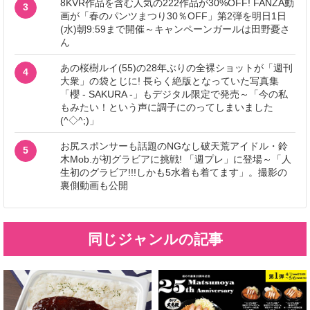
8KVR作品を含む人気の222作品が30%OFF! FANZA動
3
画が「春のパンツまつり30％OFF」第2弾を明日1日
(水)朝9:59まで開催～キャンペーンガールは田野憂さ
ん
あの桜樹ルイ(55)の28年ぶりの全裸ショットが「週刊
4
大衆」の袋とじに! 長らく絶版となっていた写真集
「櫻 - SAKURA -」もデジタル限定で発売～「今の私
もみたい！という声に調子にのってしまいました
(^◇^;)」
お尻スポンサーも話題のNGなし破天荒アイドル・鈴
5
木Mob.が初グラビアに挑戦! 「週プレ」に登場～「人
生初のグラビア!!!しかも5水着も着てます」。撮影の
裏側動画も公開
同じジャンルの記事