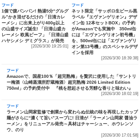
レーメシ 欧風ビーフ」「日清山盛
には「エヴァンゲリオン初号機」
ハヤシメシ デミグラス」が発売
を、500ml缶には「エヴァンゲリ
[2026/3/30 19:25:01]
オン第13号機」のスペシャルデザ
インを採用
[2026/3/30 18:39:38]
フード
Amazonで、国産100％「超完熟梅」を贅沢に使
用した「サントリー梅酒〈山崎蒸溜所貯蔵梅
酒〉超完熟梅 2026 Limited Edition 750ml」の
予約受付中 『桃を想起させる芳醇な香りと味
わい』
[2026/3/30 18:02:19]
フード
ラーメン山岡家監修で創業から変わらぬ伝統の
味を再現したカップ麺がさらに“濃くて旨い”ス
ープに! 日清が「ラーメン山岡家 醤油ラーメ
ン」をリニューアル発売～具材はチャーシュ
ー、ホウレンソウ、のり
[2026/3/30 17:01:58]
フード