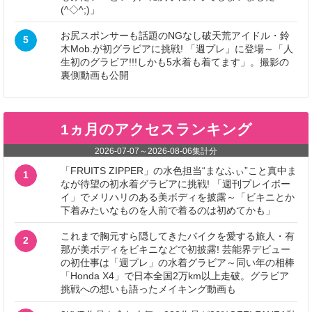
(^◇^;)」
お尻スポンサーも話題のNGなし破天荒アイドル・鈴
5
木Mob.が初グラビアに挑戦! 「週プレ」に登場～「人
生初のグラビア!!!しかも5水着も着てます」。撮影の
裏側動画も公開
1ヵ月のアクセスランキング
2026-07-07
～
2026-08-06
集計分
「FRUITS ZIPPER」の水色担当“まなふぃ”こと真中ま
1
なが待望の初水着グラビアに挑戦! 「週刊プレイボー
イ」でメリハリのある美ボディを披露～「ビキニとか
下着みたいなものを人前で着るのは初めてかも」
これまで胸元すら隠してきたバイクを愛する旅人・有
2
那が美ボディをビキニなどで初披露! 芸能界デビュー
の初仕事は「週プレ」の水着グラビア～同い年の相棒
「Honda X4」で日本全国2万km以上走破。グラビア
挑戦への想いも語ったメイキング動画も