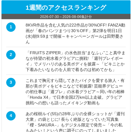
1週間のアクセスランキング
2026-07-30
～
2026-08-06
集計分
8KVR作品を含む人気の222作品が30%OFF! FANZA動
1
画が「春のパンツまつり30％OFF」第2弾を明日1日
(水)朝9:59まで開催～キャンペーンガールは田野憂さ
ん
「FRUITS ZIPPER」の水色担当“まなふぃ”こと真中ま
2
なが待望の初水着グラビアに挑戦! 「週刊プレイボー
イ」でメリハリのある美ボディを披露～「ビキニとか
下着みたいなものを人前で着るのは初めてかも」
これまで胸元すら隠してきたバイクを愛する旅人・有
3
那が美ボディをビキニなどで初披露! 芸能界デビュー
の初仕事は「週プレ」の水着グラビア～同い年の相棒
「Honda X4」で日本全国2万km以上走破。グラビア
挑戦への想いも語ったメイキング動画も
あの桜樹ルイ(55)の28年ぶりの全裸ショットが「週刊
4
大衆」の袋とじに! 長らく絶版となっていた写真集
「櫻 - SAKURA -」もデジタル限定で発売～「今の私
もみたい！という声に調子にのってしまいました