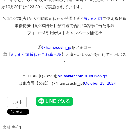
が10月30日(水)23:59まで実施されています。
＼🎊10/29(火)から期間限定ねたが登場！✌️／
#はま寿司
で使えるお食
事優待券【5,000円分】が抽選で合計40名様に当たる🎁
フォロー&引用ポストキャンペーン開催🎉
①
@hamasushi_jp
をフォロー
②【
#はま寿司旨ねたこれ食べる
】と食べたいねたを付けて引用ポス
ト
⚠️10/30(水)23:59迄
pic.twitter.com/rEIhQxoNq8
— はま寿司【公式】 (@hamasushi_jp)
October 28, 2024
リスト
[岩崎 宰守]