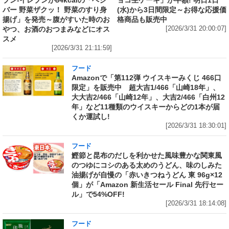
バー 野菜ザクッ！ 野菜のすり身
(水)から3日間限定～お得な応援価
揚げ」を発売～腹がすいた時のお
格商品も販売中
やつ、お酒のおつまみなどにオス
[2026/3/31 20:00:07]
スメ
[2026/3/31 21:11:59]
フード
Amazonで「第112弾 ウイスキーみくじ 466口
限定」を販売中 超大吉1/466「山崎18年」、
大大吉2/466「山崎12年」、大吉2/466「白州12
年」など11種類のウイスキーからどの1本が届
くか運試し!
[2026/3/31 18:30:01]
フード
鰹節と昆布のだしを利かせた風味豊かな関東風
のつゆにコシのある太めのうどん、味のしみた
油揚げが自慢の「赤いきつねうどん 東 96g×12
個」が「Amazon 新生活セール Final 先行セー
ル」で54%OFF!
[2026/3/31 18:14:08]
フード