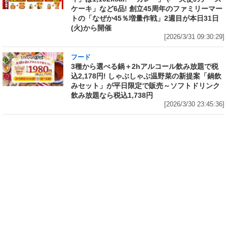
ケーキ」など6品! 創立45周年のファミリーマー
トの「なぜか45％増量作戦」2週目が本日31日
(火)から開催
[2026/3/31 09:30:29]
フード
3種から選べる鍋＋2hアルコール飲み放題で税
込2,178円! しゃぶしゃぶ温野菜の新提案「鍋飲
みセット」が平日限定で販売～ソフトドリンク
飲み放題なら税込1,738円
[2026/3/30 23:45:36]
フード
フード
1個で腹パンパン! 熱湯5分“グルグ
ネット限定「サッポロ生ビール黒
ル”かき混ぜるだけの「日清カレ
ラベル『エヴァンゲリオン』デザ
ーメシ」に出来上がり400g以上
イン缶 12本セットBOX」の予約
の山盛サイズ誕生! 「日清山盛カ
がAmazonでも実施中 350ml缶