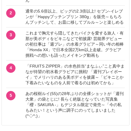
ん
通常の5.6倍以上、ビッグの2.3倍以上! セブン‐イレブ
2
ンが「Happyプッチンプリン 380g」を販売～もちろ
んプッチンして、お皿に移してプルル～ンと楽しめる
これまで胸元すら隠してきたバイクを愛する旅人・有
3
那が美ボディをビキニなどで初披露! 芸能界デビュー
の初仕事は「週プレ」の水着グラビア～同い年の相棒
「Honda X4」で日本全国2万km以上走破。グラビア
挑戦への想いも語ったメイキング動画も
「FRUITS ZIPPER」の水色担当“まなふぃ”こと真中ま
4
なが待望の初水着グラビアに挑戦! 「週刊プレイボー
イ」でメリハリのある美ボディを披露～「ビキニとか
下着みたいなものを人前で着るのは初めてかも」
あの桜樹ルイ(55)の28年ぶりの全裸ショットが「週刊
5
大衆」の袋とじに! 長らく絶版となっていた写真集
「櫻 - SAKURA -」もデジタル限定で発売～「今の私
もみたい！という声に調子にのってしまいました
(^◇^;)」