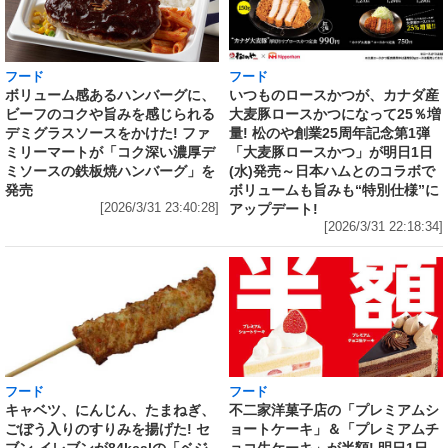
フード
フード
いつものロースかつが、カナダ産
ボリューム感あるハンバーグに、
大麦豚ロースかつになって25％増
ビーフのコクや旨みを感じられる
量! 松のや創業25周年記念第1弾
デミグラスソースをかけた! ファ
「大麦豚ロースかつ」が明日1日
ミリーマートが「コク深い濃厚デ
(水)発売～日本ハムとのコラボで
ミソースの鉄板焼ハンバーグ」を
ボリュームも旨みも“特別仕様”に
発売
アップデート!
[2026/3/31 23:40:28]
[2026/3/31 22:18:34]
フード
フード
キャベツ、にんじん、たまねぎ、
不二家洋菓子店の「プレミアムシ
ごぼう入りのすりみを揚げた! セ
ョートケーキ」＆「プレミアムチ
ブン‐イレブンが84kcalの「ベジ
ョコ生ケーキ」が半額! 明日1日