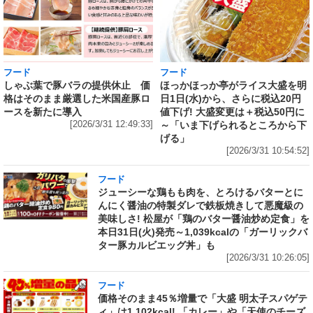
フード
フード
しゃぶ葉で豚バラの提供休止 価
ほっかほっか亭がライス大盛を明
格はそのまま厳選した米国産豚ロ
日1日(水)から、さらに税込20円
ースを新たに導入
値下げ! 大盛変更は＋税込50円に
[2026/3/31 12:49:33]
～「いま下げられるところから下
げる」
[2026/3/31 10:54:52]
フード
ジューシーな鶏もも肉を、とろけるバターとに
んにく醤油の特製ダレで鉄板焼きして悪魔級の
美味しさ! 松屋が「鶏のバター醤油炒め定食」を
本日31日(火)発売～1,039kcalの「ガーリックバ
ター豚カルビエッグ丼」も
[2026/3/31 10:26:05]
フード
価格そのまま45％増量で「大盛 明太子スパゲテ
ィ」は1,102kcal! 「カレー」や「天使のチーズ