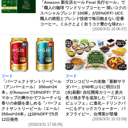
「Amazon 新生活セール Final 先行セール」で
「職人の珈琲 ワンドリップコーヒー 深いコクの
スペシャルブレンド 100杯」が20%OFF! UCC
職人の焙煎とブレンド技術で毎日飽きない定番
コーヒー。ミルクとよく合うコク豊かな味わい
[2026/3/31 18:06:07]
フード
フード
「パーフェクトサントリービール
ブロンコビリーの名物「新鮮サラ
〈アンバーエール〉 350ml×24
ダバー」が40年ぶりに明日1日
本」がAmazonで18%OFF! アロ
(水)刷新! 自社開発カリーと炭火
マホップの爽やかでフルーティな
炙り焼き芋を追加した「ブロンコ
香りの余韻を楽しめる「パーフェ
ビュッフェ」に進化～ドリンクバ
クトサントリービール〈エール〉
ーにもデトックスウォーター、バ
350ml×24本」は26%OFFで5月
タフライピー、台湾茶が登場
12日発売
[2026/3/31 15:53:59]
[2026/3/31 17:56:05]