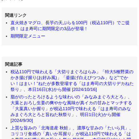
関連リンク
直火焼きマグロ、長芋の天ぷらを100円（税込110円）でご提
供！ はま寿司に期間限定の3品が登場！
期間限定メニュー
関連記事
税込110円で味わえる「大切りまぐろはらみ」「特大5種野菜の
かき揚げ握り(お好み風)」「釜揚げ白えびつつみ」など“でか
い！はまい！”ねたが多数登場する「はま寿司の大切りデカねた
祭り」、本日16日(水)から開催 [2024/10/16]
脂がのったとろけるような味わいの「みなみまぐろ大とろ」、
大葉とおろし生姜の爽やかな風味が真イカの甘みとマッチする
「大葉真いか握り」が税込110円で味わえる「はま寿司のみな
みまぐろ大とろと旨ねた秋祭り」、明日1日(火)から開催
[2024/9/30]
上質な旨みの「北海道産 秋鮭」、濃厚な甘みの「たいら貝」、
コリコリ食感の「真いか耳握り」が税込110円で味わえる「は