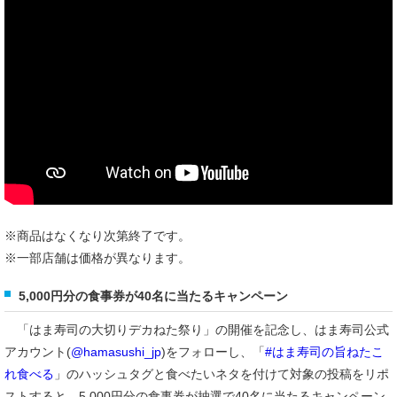
※商品はなくなり次第終了です。
※一部店舗は価格が異なります。
5,000円分の食事券が40名に当たるキャンペーン
「はま寿司の大切りデカねた祭り」の開催を記念し、はま寿司公式
アカウント(
@hamasushi_jp
)をフォローし、「
#はま寿司の旨ねたこ
れ食べる
」のハッシュタグと食べたいネタを付けて対象の投稿をリポ
ストすると、5,000円分の食事券が抽選で40名に当たるキャンペーン