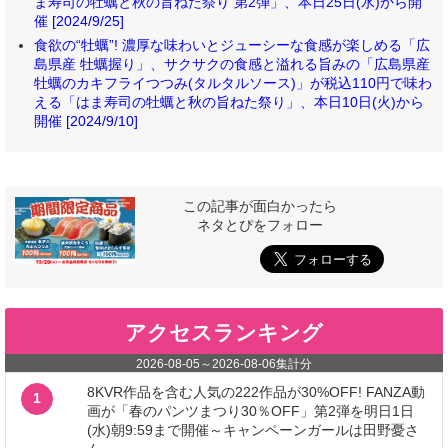
ま寿司の牡蠣と秋の旨ねた祭り 第2弾」、本日25日(水)から開
催 [2024/9/25]
食欲の“牡蠣”! 濃厚な味わいとジューシーな食感が楽しめる「広
島県産 牡蠣握り」、サクサクの食感と溢れる旨みの「広島県産
牡蠣のカキフライつつみ(タルタルソース)」が税込110円で味わ
える「はま寿司の牡蠣と秋の旨ねた祭り」、本日10日(火)から
開催 [2024/9/10]
この記事が面白かったら
ネタとぴをフォロー
アクセスランキング
2026-08-05
～
2026-08-06
集計分
8KVR作品を含む人気の222作品が30%OFF! FANZA動
1
画が「春のパンツまつり30％OFF」第2弾を明日1日
(水)朝9:59まで開催～キャンペーンガールは田野憂さ