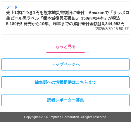
売上1本につき1円を熊本城災害復旧に寄付
Amazonで「サッポロ生ビール黒ラベル『熊本
城復興応援缶』 350ml×24本」が税込5,180円!
発売から10年、昨年までの累計寄付金額は
6,344,952円
[2026/3/30 15:50:17]
フード
フード
3分で食べられる人気沸騰中の四
自慢のそばが食べ放題! 和食麺処
川料理! 日清食品が「カップヌー
サガミが「晦日そば」を明日31日
ドル 14種のスパイス麻辣湯」を
(火)開催～大海老天などの天ぷら
発売～具材は謎肉、キャベツ、チ
や薬味などもついて税込2,200円!
ンゲンサイ、キクラゲ
「時間無制限」の挑戦枠は税込
[2026/3/30 15:42:35]
4,400円
[2026/3/30 15:17:42]
フード
熱湯5分でふっくら白ご飯! カレーや納豆、牛丼の具も余裕で入って
お皿いらずの新提案! 「日清ふっくら釜炊き ごはん」が本日30日
(月)発売～常温で1年保存可能。電子レンジがないオフィスやアウ
トドアでも活用できる!
[2026/3/30 14:17:14]