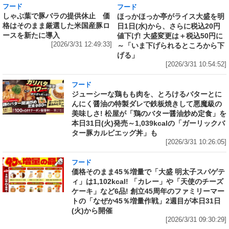
フード
フード
しゃぶ葉で豚バラの提供休止 価
ほっかほっか亭がライス大盛を明
格はそのまま厳選した米国産豚ロ
日1日(水)から、さらに税込20円
ースを新たに導入
値下げ! 大盛変更は＋税込50円に
[2026/3/31 12:49:33]
～「いま下げられるところから下
げる」
[2026/3/31 10:54:52]
フード
ジューシーな鶏もも肉を、とろけるバターとに
んにく醤油の特製ダレで鉄板焼きして悪魔級の
美味しさ! 松屋が「鶏のバター醤油炒め定食」を
本日31日(火)発売～1,039kcalの「ガーリックバ
ター豚カルビエッグ丼」も
[2026/3/31 10:26:05]
フード
価格そのまま45％増量で「大盛 明太子スパゲテ
ィ」は1,102kcal! 「カレー」や「天使のチーズ
ケーキ」など6品! 創立45周年のファミリーマー
トの「なぜか45％増量作戦」2週目が本日31日
(火)から開催
[2026/3/31 09:30:29]