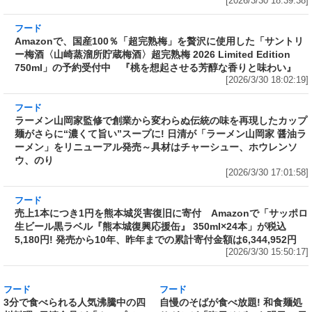
[2026/3/30 18:39:38]
フード
Amazonで、国産100％「超完熟梅」を贅沢に使
用した「サントリー梅酒〈山崎蒸溜所貯蔵梅
酒〉超完熟梅 2026 Limited Edition 750ml」の
予約受付中 『桃を想起させる芳醇な香りと味
わい』
[2026/3/30 18:02:19]
フード
ラーメン山岡家監修で創業から変わらぬ伝統の
味を再現したカップ麺がさらに“濃くて旨い”ス
ープに! 日清が「ラーメン山岡家 醤油ラーメ
ン」をリニューアル発売～具材はチャーシュ
ー、ホウレンソウ、のり
[2026/3/30 17:01:58]
フード
売上1本につき1円を熊本城災害復旧に寄付
Amazonで「サッポロ生ビール黒ラベル『熊本
城復興応援缶』 350ml×24本」が税込5,180円!
発売から10年、昨年までの累計寄付金額は
6,344,952円