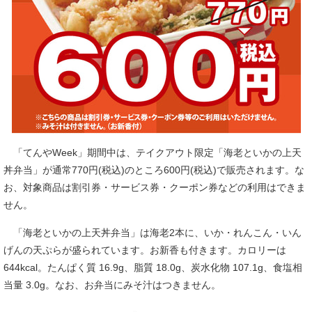
「てんやWeek」期間中は、テイクアウト限定「海老といかの上天
丼弁当」が通常770円(税込)のところ600円(税込)で販売されます。な
お、対象商品は割引券・サービス券・クーポン券などの利用はできま
せん。
「海老といかの上天丼弁当」は海老2本に、いか・れんこん・いん
げんの天ぷらが盛られています。お新香も付きます。カロリーは
644kcal。たんぱく質 16.9g、脂質 18.0g、炭水化物 107.1g、食塩相
当量 3.0g。なお、お弁当にみそ汁はつきません。