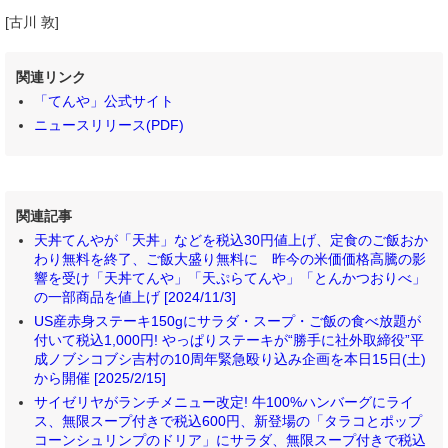
[古川 敦]
関連リンク
「てんや」公式サイト
ニュースリリース(PDF)
関連記事
天丼てんやが「天丼」などを税込30円値上げ、定食のご飯おか
わり無料を終了、ご飯大盛り無料に 昨今の米価価格高騰の影
響を受け「天丼てんや」「天ぷらてんや」「とんかつおりべ」
の一部商品を値上げ [2024/11/3]
US産赤身ステーキ150gにサラダ・スープ・ご飯の食べ放題が
付いて税込1,000円! やっぱりステーキが“勝手に社外取締役”平
成ノブシコブシ吉村の10周年緊急殴り込み企画を本日15日(土)
から開催 [2025/2/15]
サイゼリヤがランチメニュー改定! 牛100%ハンバーグにライ
ス、無限スープ付きで税込600円、新登場の「タラコとポップ
コーンシュリンプのドリア」にサラダ、無限スープ付きで税込