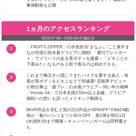
裏側動画も公開
1ヵ月のアクセスランキング
2026-07-08
～
2026-08-07
集計分
「FRUITS ZIPPER」の水色担当“まなふぃ”こと真中ま
1
なが待望の初水着グラビアに挑戦! 「週刊プレイボー
イ」でメリハリのある美ボディを披露～「ビキニとか
下着みたいなものを人前で着るのは初めてかも」
これまで胸元すら隠してきたバイクを愛する旅人・有
2
那が美ボディをビキニなどで初披露! 芸能界デビュー
の初仕事は「週プレ」の水着グラビア～同い年の相棒
「Honda X4」で日本全国2万km以上走破。グラビア
挑戦への想いも語ったメイキング動画も
8KVR作品を含む人気の222作品が30%OFF! FANZA動
3
画が「春のパンツまつり30％OFF」第2弾を明日1日
(水)朝9:59まで開催～キャンペーンガールは田野憂さ
ん