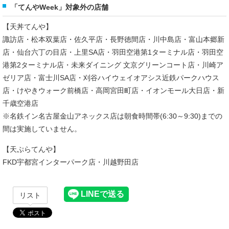
「てんやWeek」対象外の店舗
【天丼てんや】
諏訪店・松本双葉店・佐久平店・長野徳間店・川中島店・富山本郷新
店・仙台六丁の目店・上里SA店・羽田空港第1ターミナル店・羽田空
港第2ターミナル店・未来ダイニング 文京グリーンコート店・川崎ア
ゼリア店・富士川SA店・刈谷ハイウェイオアシス近鉄パークハウス
店・けやきウォーク前橋店・高岡宮田町店・イオンモール大日店・新
千歳空港店
※名鉄イン名古屋金山アネックス店は朝食時間帯(6:30～9:30)までの
間は実施していません。
【天ぷらてんや】
FKD宇都宮インターパーク店・川越野田店
リスト