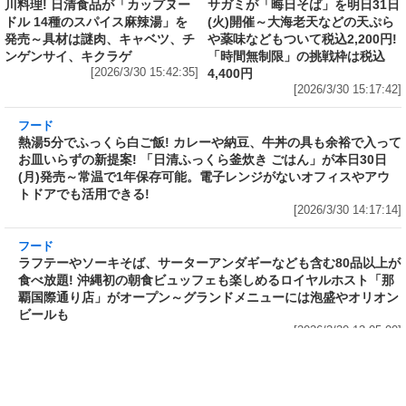
[2026/3/30 15:50:17]
フード
フード
3分で食べられる人気沸騰中の四
自慢のそばが食べ放題! 和食麺処
川料理! 日清食品が「カップヌー
サガミが「晦日そば」を明日31日
ドル 14種のスパイス麻辣湯」を
(火)開催～大海老天などの天ぷら
発売～具材は謎肉、キャベツ、チ
や薬味などもついて税込2,200円!
ンゲンサイ、キクラゲ
「時間無制限」の挑戦枠は税込
[2026/3/30 15:42:35]
4,400円
[2026/3/30 15:17:42]
フード
熱湯5分でふっくら白ご飯! カレーや納豆、牛丼
の具も余裕で入ってお皿いらずの新提案! 「日清
ふっくら釜炊き ごはん」が本日30日(月)発売～
常温で1年保存可能。電子レンジがないオフィス
やアウトドアでも活用できる!