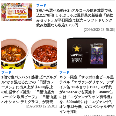
フード
3種から選べる鍋＋2hアルコール飲み放題で税
込2,178円! しゃぶしゃぶ温野菜の新提案「鍋飲
みセット」が平日限定で販売～ソフトドリンク
飲み放題なら税込1,738円
[2026/3/30 23:45:36]
フード
フード
1個で腹パンパン! 熱湯5分“グルグ
ネット限定「サッポロ生ビール黒
ル”かき混ぜるだけの「日清カレ
ラベル『エヴァンゲリオン』デザ
ーメシ」に出来上がり400g以上
イン缶 12本セットBOX」の予約
の山盛サイズ誕生! 「日清山盛カ
がAmazonでも実施中 350ml缶
レーメシ 欧風ビーフ」「日清山盛
には「エヴァンゲリオン初号機」
ハヤシメシ デミグラス」が発売
を、500ml缶には「エヴァンゲリ
[2026/3/30 19:25:01]
オン第13号機」のスペシャルデザ
インを採用