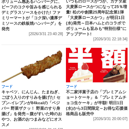
いつものロースかつが、カナダ産
ボリューム感あるハンバーグに、
大麦豚ロースかつになって25％増
ビーフのコクや旨みを感じられる
量! 松のや創業25周年記念第1弾
デミグラスソースをかけた! ファ
「大麦豚ロースかつ」が明日1日
ミリーマートが「コク深い濃厚デ
(水)発売～日本ハムとのコラボで
ミソースの鉄板焼ハンバーグ」を
ボリュームも旨みも“特別仕様”に
発売
アップデート!
[2026/3/31 23:40:28]
[2026/3/31 22:18:34]
フード
フード
キャベツ、にんじん、たまねぎ、
不二家洋菓子店の「プレミアムシ
ごぼう入りのすりみを揚げた! セ
ョートケーキ」＆「プレミアムチ
ブン‐イレブンが84kcalの「ベジ
ョコ生ケーキ」が半額! 明日1日
バー 野菜ザクッ！ 野菜のすり身
(水)から3日間限定～お得な応援価
揚げ」を発売～腹がすいた時のお
格商品も販売中
やつ、お酒のおつまみなどにオス
[2026/3/31 20:00:07]
スメ