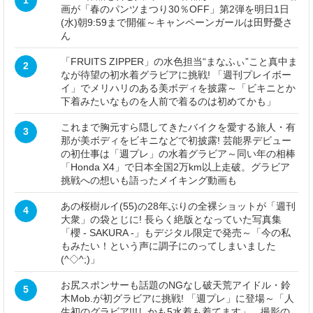
1
画が「春のパンツまつり30％OFF」第2弾を明日1日
(水)朝9:59まで開催～キャンペーンガールは田野憂さ
ん
「FRUITS ZIPPER」の水色担当“まなふぃ”こと真中ま
2
なが待望の初水着グラビアに挑戦! 「週刊プレイボー
イ」でメリハリのある美ボディを披露～「ビキニとか
下着みたいなものを人前で着るのは初めてかも」
これまで胸元すら隠してきたバイクを愛する旅人・有
3
那が美ボディをビキニなどで初披露! 芸能界デビュー
の初仕事は「週プレ」の水着グラビア～同い年の相棒
「Honda X4」で日本全国2万km以上走破。グラビア
挑戦への想いも語ったメイキング動画も
あの桜樹ルイ(55)の28年ぶりの全裸ショットが「週刊
4
大衆」の袋とじに! 長らく絶版となっていた写真集
「櫻 - SAKURA -」もデジタル限定で発売～「今の私
もみたい！という声に調子にのってしまいました
(^◇^;)」
お尻スポンサーも話題のNGなし破天荒アイドル・鈴
5
木Mob.が初グラビアに挑戦! 「週プレ」に登場～「人
生初のグラビア!!!しかも5水着も着てます」。撮影の