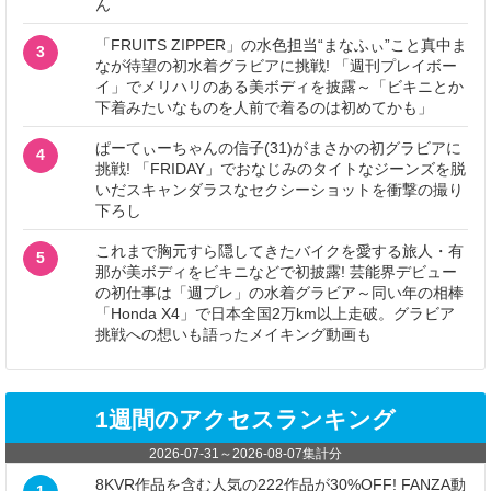
ん
「FRUITS ZIPPER」の水色担当“まなふぃ”こと真中ま
3
なが待望の初水着グラビアに挑戦! 「週刊プレイボー
イ」でメリハリのある美ボディを披露～「ビキニとか
下着みたいなものを人前で着るのは初めてかも」
ぱーてぃーちゃんの信子(31)がまさかの初グラビアに
4
挑戦! 「FRIDAY」でおなじみのタイトなジーンズを脱
いだスキャンダラスなセクシーショットを衝撃の撮り
下ろし
これまで胸元すら隠してきたバイクを愛する旅人・有
5
那が美ボディをビキニなどで初披露! 芸能界デビュー
の初仕事は「週プレ」の水着グラビア～同い年の相棒
「Honda X4」で日本全国2万km以上走破。グラビア
挑戦への想いも語ったメイキング動画も
1週間のアクセスランキング
2026-07-31
～
2026-08-07
集計分
8KVR作品を含む人気の222作品が30%OFF! FANZA動