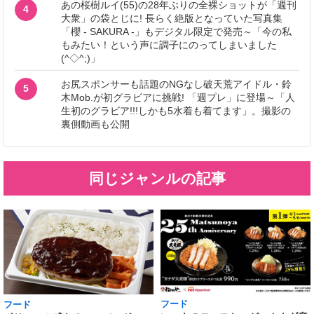
あの桜樹ルイ(55)の28年ぶりの全裸ショットが「週刊
4
大衆」の袋とじに! 長らく絶版となっていた写真集
「櫻 - SAKURA -」もデジタル限定で発売～「今の私
もみたい！という声に調子にのってしまいました
(^◇^;)」
お尻スポンサーも話題のNGなし破天荒アイドル・鈴
5
木Mob.が初グラビアに挑戦! 「週プレ」に登場～「人
生初のグラビア!!!しかも5水着も着てます」。撮影の
裏側動画も公開
同じジャンルの記事
フード
フード