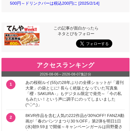
500円～ドリンクバーは税込200円に [2025/2/14]
この記事が面白かったら
ネタとぴをフォロー
アクセスランキング
2026-08-06
～
2026-08-07
集計分
あの桜樹ルイ(55)の28年ぶりの全裸ショットが「週刊
1
大衆」の袋とじに! 長らく絶版となっていた写真集
「櫻 - SAKURA -」もデジタル限定で発売～「今の私
もみたい！という声に調子にのってしまいました
(^◇^;)」
8KVR作品を含む人気の222作品が30%OFF! FANZA動
2
画が「春のパンツまつり30％OFF」第2弾を明日1日
(水)朝9:59まで開催～キャンペーンガールは田野憂さ