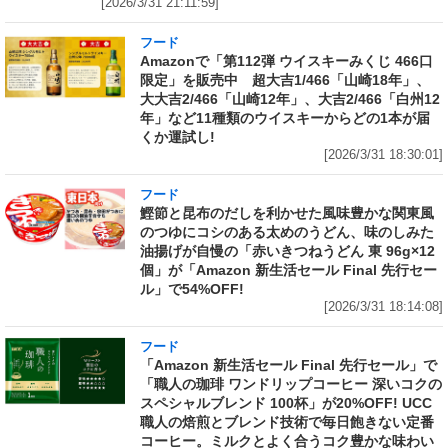
[2026/3/31 21:11:59]
フード
Amazonで「第112弾 ウイスキーみくじ 466口
限定」を販売中 超大吉1/466「山崎18年」、
大大吉2/466「山崎12年」、大吉2/466「白州12
年」など11種類のウイスキーからどの1本が届
くか運試し!
[2026/3/31 18:30:01]
フード
鰹節と昆布のだしを利かせた風味豊かな関東風
のつゆにコシのある太めのうどん、味のしみた
油揚げが自慢の「赤いきつねうどん 東 96g×12
個」が「Amazon 新生活セール Final 先行セー
ル」で54%OFF!
[2026/3/31 18:14:08]
フード
「Amazon 新生活セール Final 先行セール」で
「職人の珈琲 ワンドリップコーヒー 深いコクの
スペシャルブレンド 100杯」が20%OFF! UCC
職人の焙煎とブレンド技術で毎日飽きない定番
コーヒー。ミルクとよく合うコク豊かな味わい