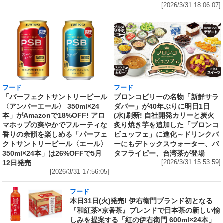
[2026/3/31 18:06:07]
フード
フード
「パーフェクトサントリービール
ブロンコビリーの名物「新鮮サラ
〈アンバーエール〉 350ml×24
ダバー」が40年ぶりに明日1日
本」がAmazonで18%OFF! アロ
(水)刷新! 自社開発カリーと炭火
マホップの爽やかでフルーティな
炙り焼き芋を追加した「ブロンコ
香りの余韻を楽しめる「パーフェ
ビュッフェ」に進化～ドリンクバ
クトサントリービール〈エール〉
ーにもデトックスウォーター、バ
350ml×24本」は26%OFFで5月
タフライピー、台湾茶が登場
12日発売
[2026/3/31 15:53:59]
[2026/3/31 17:56:05]
フード
本日31日(火)発売! 伊右衛門ブランド初となる
『和紅茶×京番茶』ブレンドで日本茶の新しい愉
しみを提案する「紅の伊右衛門 600ml×24本」