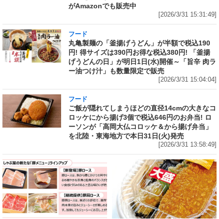
がAmazonでも販売中
[2026/3/31 15:31:49]
フード
丸亀製麺の「釜揚げうどん」が半額で税込190
円! 得サイズは390円お得な税込380円! 「釜揚
げうどんの日」が明日1日(水)開催～「旨辛 肉ラ
ー油つけ汁」も数量限定で販売
[2026/3/31 15:04:04]
フード
ご飯が隠れてしまうほどの直径14cmの大きなコ
ロッケにから揚げ3個で税込646円のお弁当! ロ
ーソンが「高岡大仏コロッケ＆から揚げ弁当」
を北陸・東海地方で本日31日(火)発売
[2026/3/31 13:58:49]