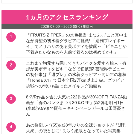
1ヵ月のアクセスランキング
2026-07-09
～
2026-08-08
集計分
「FRUITS ZIPPER」の水色担当“まなふぃ”こと真中ま
1
なが待望の初水着グラビアに挑戦! 「週刊プレイボー
イ」でメリハリのある美ボディを披露～「ビキニとか
下着みたいなものを人前で着るのは初めてかも」
これまで胸元すら隠してきたバイクを愛する旅人・有
2
那が美ボディをビキニなどで初披露! 芸能界デビュー
の初仕事は「週プレ」の水着グラビア～同い年の相棒
「Honda X4」で日本全国2万km以上走破。グラビア
挑戦への想いも語ったメイキング動画も
8KVR作品を含む人気の222作品が30%OFF! FANZA動
3
画が「春のパンツまつり30％OFF」第2弾を明日1日
(水)朝9:59まで開催～キャンペーンガールは田野憂さ
ん
あの桜樹ルイ(55)の28年ぶりの全裸ショットが「週刊
4
大衆」の袋とじに! 長らく絶版となっていた写真集