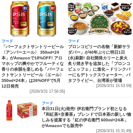
フード
フード
「パーフェクトサントリービール
ブロンコビリーの名物「新鮮サラ
〈アンバーエール〉 350ml×24
ダバー」が40年ぶりに明日1日
本」がAmazonで18%OFF! アロ
(水)刷新! 自社開発カリーと炭火
マホップの爽やかでフルーティな
炙り焼き芋を追加した「ブロンコ
香りの余韻を楽しめる「パーフェ
ビュッフェ」に進化～ドリンクバ
クトサントリービール〈エール〉
ーにもデトックスウォーター、バ
350ml×24本」は26%OFFで5月
タフライピー、台湾茶が登場
12日発売
[2026/3/31 15:53:59]
[2026/3/31 17:56:05]
フード
本日31日(火)発売! 伊右衛門ブランド初となる
『和紅茶×京番茶』ブレンドで日本茶の新しい愉
しみを提案する「紅の伊右衛門 600ml×24本」
がAmazonでも販売中
[2026/3/31 15:31:49]