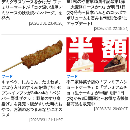
量! 松のや創業25周年記念第1弾
デミグラスソースをかけた! ファ
「大麦豚ロースかつ」が明日1日
ミリーマートが「コク深い濃厚デ
(水)発売～日本ハムとのコラボで
ミソースの鉄板焼ハンバーグ」を
ボリュームも旨みも“特別仕様”に
発売
アップデート!
[2026/3/31 23:40:28]
[2026/3/31 22:18:34]
フード
フード
キャベツ、にんじん、たまねぎ、
不二家洋菓子店の「プレミアムシ
ごぼう入りのすりみを揚げた! セ
ョートケーキ」＆「プレミアムチ
ブン‐イレブンが84kcalの「ベジ
ョコ生ケーキ」が半額! 明日1日
バー 野菜ザクッ！ 野菜のすり身
(水)から3日間限定～お得な応援価
揚げ」を発売～腹がすいた時のお
格商品も販売中
やつ、お酒のおつまみなどにオス
[2026/3/31 20:00:07]
スメ
[2026/3/31 21:11:59]