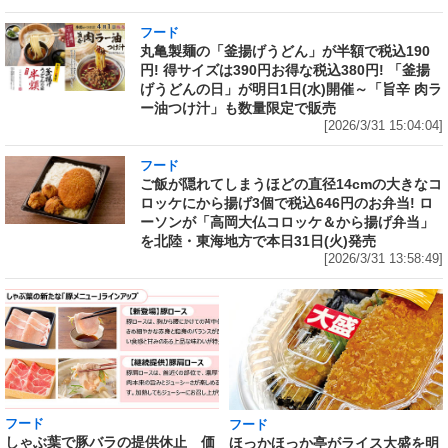
フード
丸亀製麺の「釜揚げうどん」が半額で税込190
円! 得サイズは390円お得な税込380円! 「釜揚
げうどんの日」が明日1日(水)開催～「旨辛 肉ラ
ー油つけ汁」も数量限定で販売
[2026/3/31 15:04:04]
フード
ご飯が隠れてしまうほどの直径14cmの大きなコ
ロッケにから揚げ3個で税込646円のお弁当! ロ
ーソンが「高岡大仏コロッケ＆から揚げ弁当」
を北陸・東海地方で本日31日(火)発売
[2026/3/31 13:58:49]
フード
フード
しゃぶ葉で豚バラの提供休止 価
ほっかほっか亭がライス大盛を明