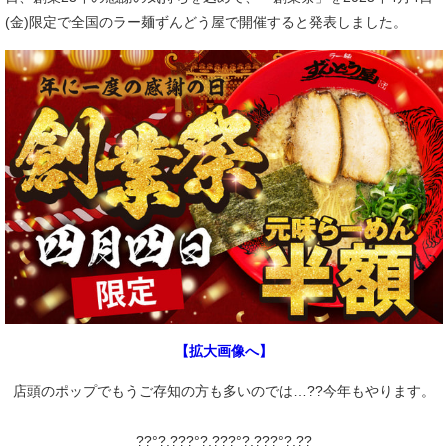
(金)限定で全国のラー麺ずんどう屋で開催すると発表しました。
【拡大画像へ】
店頭のポップでもうご存知の方も多いのでは…??今年もやります。
??°?.???°?.???°?.???°?.??