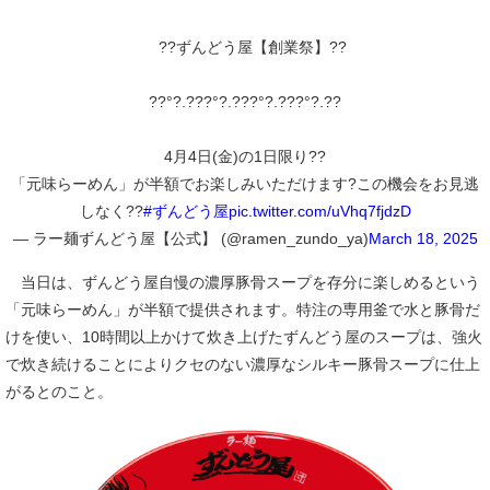
??ずんどう屋【創業祭】??
??°?.???°?.???°?.???°?.??
4月4日(金)の1日限り??
「元味らーめん」が半額でお楽しみいただけます?この機会をお見逃
しなく??
#ずんどう屋
pic.twitter.com/uVhq7fjdzD
— ラー麺ずんどう屋【公式】 (@ramen_zundo_ya)
March 18, 2025
当日は、ずんどう屋自慢の濃厚豚骨スープを存分に楽しめるという
「元味らーめん」が半額で提供されます。特注の専用釜で水と豚骨だ
けを使い、10時間以上かけて炊き上げたずんどう屋のスープは、強火
で炊き続けることによりクセのない濃厚なシルキー豚骨スープに仕上
がるとのこと。