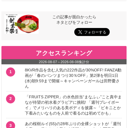
この記事が面白かったら
ネタとぴをフォロー
アクセスランキング
2026-08-07
～
2026-08-08
集計分
8KVR作品を含む人気の222作品が30%OFF! FANZA動
1
画が「春のパンツまつり30％OFF」第2弾を明日1日
(水)朝9:59まで開催～キャンペーンガールは田野憂さ
ん
「FRUITS ZIPPER」の水色担当“まなふぃ”こと真中ま
2
なが待望の初水着グラビアに挑戦! 「週刊プレイボー
イ」でメリハリのある美ボディを披露～「ビキニとか
下着みたいなものを人前で着るのは初めてかも」
あの桜樹ルイ(55)の28年ぶりの全裸ショットが「週刊
3