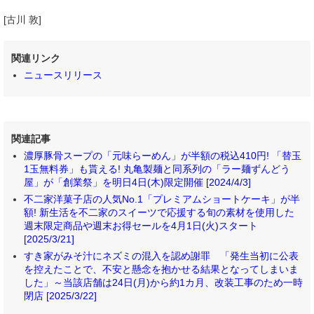
[古川 敦]
関連リンク
ニュースリリース
関連記事
濃厚豚骨スープの「元味らーめん」が半額の税込410円! 「替玉
1玉無料券」も貰える! 丸亀製麺と同系列の「ラー麺ずんどう
屋」が「創業祭」を明日4日(木)限定開催 [2024/4/3]
不二家洋菓子店の人気No.1「プレミアムショートケーキ」が半
額! 新生活を不二家のスイーツで応援する旬の素材を使用した
週末限定商品や週末お得セールを4月1日(火)スタート
[2025/3/21]
すき家がみそ汁にネズミの混入を認め謝罪 「発生当初に公表
を控えたことで、不安と懸念を抱かせる結果となってしまいま
した」～当該店舗は24日(月)から約1カ月、改装工事のため一時
閉店 [2025/3/22]