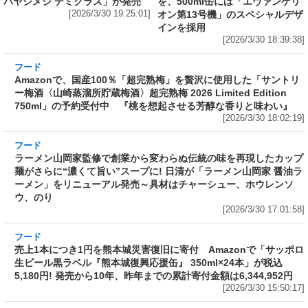
フード
Amazonで、国産100％「超完熟梅」を贅沢に使
用した「サントリー梅酒〈山崎蒸溜所貯蔵梅
酒〉超完熟梅 2026 Limited Edition 750ml」の
予約受付中 『桃を想起させる芳醇な香りと味
わい』
[2026/3/30 18:02:19]
フード
ラーメン山岡家監修で創業から変わらぬ伝統の
味を再現したカップ麺がさらに“濃くて旨い”ス
ープに! 日清が「ラーメン山岡家 醤油ラーメ
ン」をリニューアル発売～具材はチャーシュ
ー、ホウレンソウ、のり
[2026/3/30 17:01:58]
フード
売上1本につき1円を熊本城災害復旧に寄付 Amazonで「サッポロ
生ビール黒ラベル『熊本城復興応援缶』 350ml×24本」が税込
5,180円! 発売から10年、昨年までの累計寄付金額は6,344,952円
[2026/3/30 15:50:17]
フード
フード