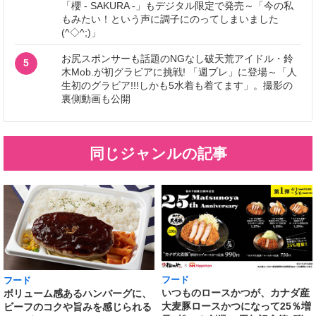
「櫻 - SAKURA -」もデジタル限定で発売～「今の私
もみたい！という声に調子にのってしまいました
(^◇^;)」
お尻スポンサーも話題のNGなし破天荒アイドル・鈴
5
木Mob.が初グラビアに挑戦! 「週プレ」に登場～「人
生初のグラビア!!!しかも5水着も着てます」。撮影の
裏側動画も公開
同じジャンルの記事
フード
フード
いつものロースかつが、カナダ産
ボリューム感あるハンバーグに、
大麦豚ロースかつになって25％増
ビーフのコクや旨みを感じられる