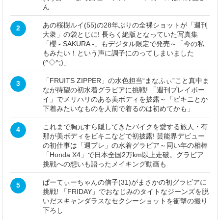
ん
あの桜樹ルイ(55)の28年ぶりの全裸ショットが「週刊
2
大衆」の袋とじに! 長らく絶版となっていた写真集
「櫻 - SAKURA -」もデジタル限定で発売～「今の私
もみたい！という声に調子にのってしまいました
(^◇^;)」
「FRUITS ZIPPER」の水色担当“まなふぃ”こと真中ま
3
なが待望の初水着グラビアに挑戦! 「週刊プレイボー
イ」でメリハリのある美ボディを披露～「ビキニとか
下着みたいなものを人前で着るのは初めてかも」
これまで胸元すら隠してきたバイクを愛する旅人・有
4
那が美ボディをビキニなどで初披露! 芸能界デビュー
の初仕事は「週プレ」の水着グラビア～同い年の相棒
「Honda X4」で日本全国2万km以上走破。グラビア
挑戦への想いも語ったメイキング動画も
ぱーてぃーちゃんの信子(31)がまさかの初グラビアに
5
挑戦! 「FRIDAY」でおなじみのタイトなジーンズを脱
いだスキャンダラスなセクシーショットを衝撃の撮り
下ろし