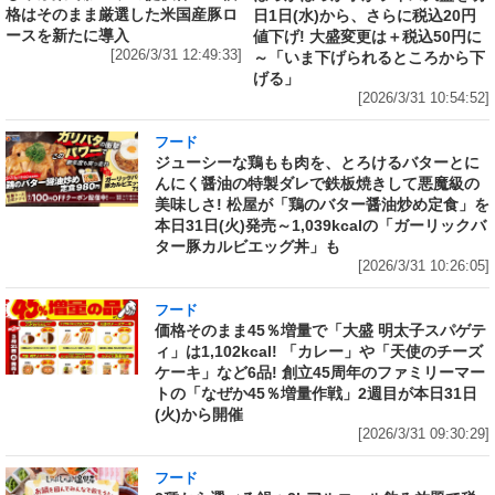
格はそのまま厳選した米国産豚ロ
日1日(水)から、さらに税込20円
ースを新たに導入
値下げ! 大盛変更は＋税込50円に
[2026/3/31 12:49:33]
～「いま下げられるところから下
げる」
[2026/3/31 10:54:52]
フード
ジューシーな鶏もも肉を、とろけるバターとに
んにく醤油の特製ダレで鉄板焼きして悪魔級の
美味しさ! 松屋が「鶏のバター醤油炒め定食」を
本日31日(火)発売～1,039kcalの「ガーリックバ
ター豚カルビエッグ丼」も
[2026/3/31 10:26:05]
フード
価格そのまま45％増量で「大盛 明太子スパゲテ
ィ」は1,102kcal! 「カレー」や「天使のチーズ
ケーキ」など6品! 創立45周年のファミリーマー
トの「なぜか45％増量作戦」2週目が本日31日
(火)から開催
[2026/3/31 09:30:29]
フード