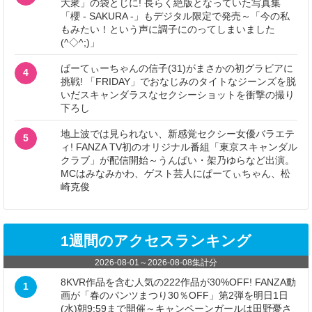
大衆」の袋とじに! 長らく絶版となっていた写真集
「櫻 - SAKURA -」もデジタル限定で発売～「今の私
もみたい！という声に調子にのってしまいました
(^◇^;)」
ぱーてぃーちゃんの信子(31)がまさかの初グラビアに
4
挑戦! 「FRIDAY」でおなじみのタイトなジーンズを脱
いだスキャンダラスなセクシーショットを衝撃の撮り
下ろし
地上波では見られない、新感覚セクシー女優バラエテ
5
ィ! FANZA TV初のオリジナル番組「東京スキャンダル
クラブ」が配信開始～うんぱい・架乃ゆらなど出演。
MCはみなみかわ、ゲスト芸人にぱーてぃちゃん、松
崎克俊
1週間のアクセスランキング
2026-08-01
～
2026-08-08
集計分
8KVR作品を含む人気の222作品が30%OFF! FANZA動
1
画が「春のパンツまつり30％OFF」第2弾を明日1日
(水)朝9:59まで開催～キャンペーンガールは田野憂さ