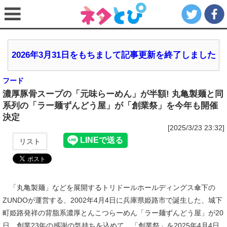
2026年3月31日をもちまして記事更新を終了しました
フード
濃厚豚骨スープの「元味らーめん」が半額! 丸亀製麺と同
系列の「ラー麺ずんどう屋」が「創業祭」を今年も開催
決定
[2025/3/23 23:32]
リスト
「丸亀製麺」などを展開するトリドールホールディングス傘下の
ZUNDOが運営する、2002年4月4日に兵庫県姫路市で誕生した、城下
町姫路発祥の背脂系濃厚とんこつらーめん「ラー麺ずんどう屋」が20
日、創業23年の感謝の気持ちを込めて、「創業祭」を2025年4月4日