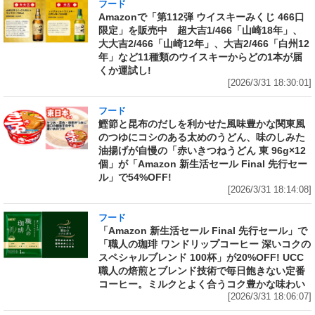
フード
Amazonで「第112弾 ウイスキーみくじ 466口
限定」を販売中 超大吉1/466「山崎18年」、
大大吉2/466「山崎12年」、大吉2/466「白州12
年」など11種類のウイスキーからどの1本が届
くか運試し!
[2026/3/31 18:30:01]
フード
鰹節と昆布のだしを利かせた風味豊かな関東風
のつゆにコシのある太めのうどん、味のしみた
油揚げが自慢の「赤いきつねうどん 東 96g×12
個」が「Amazon 新生活セール Final 先行セー
ル」で54%OFF!
[2026/3/31 18:14:08]
フード
「Amazon 新生活セール Final 先行セール」で
「職人の珈琲 ワンドリップコーヒー 深いコクの
スペシャルブレンド 100杯」が20%OFF! UCC
職人の焙煎とブレンド技術で毎日飽きない定番
コーヒー。ミルクとよく合うコク豊かな味わい
[2026/3/31 18:06:07]