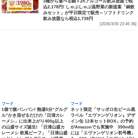
3種から選べる鍋＋2hアルコール飲み放題で税
込2,178円! しゃぶしゃぶ温野菜の新提案「鍋飲
みセット」が平日限定で販売～ソフトドリンク
飲み放題なら税込1,738円
[2026/3/30 23:45:36]
フード
フード
1個で腹パンパン! 熱湯5分“グルグ
ネット限定「サッポロ生ビール黒
ル”かき混ぜるだけの「日清カレ
ラベル『エヴァンゲリオン』デザ
ーメシ」に出来上がり400g以上
イン缶 12本セットBOX」の予約
の山盛サイズ誕生! 「日清山盛カ
がAmazonでも実施中 350ml缶
レーメシ 欧風ビーフ」「日清山盛
には「エヴァンゲリオン初号機」
ハヤシメシ デミグラス」が発売
を、500ml缶には「エヴァンゲリ
[2026/3/30 19:25:01]
オン第13号機」のスペシャルデザ
インを採用
[2026/3/30 18:39:38]