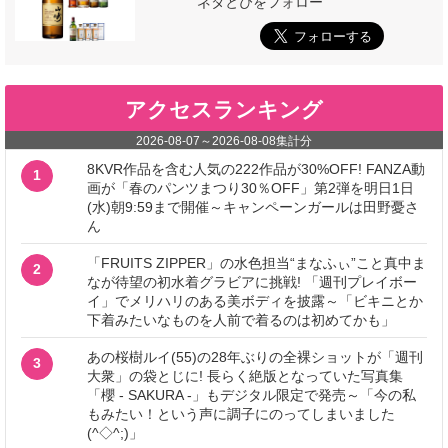
ネタとぴをフォロー
アクセスランキング
2026-08-07
～
2026-08-08
集計分
8KVR作品を含む人気の222作品が30%OFF! FANZA動
1
画が「春のパンツまつり30％OFF」第2弾を明日1日
(水)朝9:59まで開催～キャンペーンガールは田野憂さ
ん
「FRUITS ZIPPER」の水色担当“まなふぃ”こと真中ま
2
なが待望の初水着グラビアに挑戦! 「週刊プレイボー
イ」でメリハリのある美ボディを披露～「ビキニとか
下着みたいなものを人前で着るのは初めてかも」
あの桜樹ルイ(55)の28年ぶりの全裸ショットが「週刊
3
大衆」の袋とじに! 長らく絶版となっていた写真集
「櫻 - SAKURA -」もデジタル限定で発売～「今の私
もみたい！という声に調子にのってしまいました
(^◇^;)」