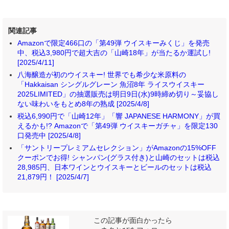
関連記事
Amazonで限定466口の「第49弾 ウイスキーみくじ」を発売
中、税込3,980円で超大吉の「山崎18年」が当たるか運試し!
[2025/4/11]
八海醸造が初のウイスキー! 世界でも希少な米原料の
「Hakkaisan シングルグレーン 魚沼8年 ライスウイスキー
2025LIMITED」の抽選販売は明日9日(水)9時締め切り～妥協し
ない味わいをもとめ8年の熟成 [2025/4/8]
税込6,990円で「山崎12年」「響 JAPANESE HARMONY」が買
えるかも!? Amazonで「第49弾 ウイスキーガチャ」を限定130
口発売中 [2025/4/8]
「サントリープレミアムセレクション」がAmazonの15%OFF
クーポンでお得! シャンパン(グラス付き)と山崎のセットは税込
28,985円、日本ワインとウイスキーとビールのセットは税込
21,879円！ [2025/4/7]
この記事が面白かったら