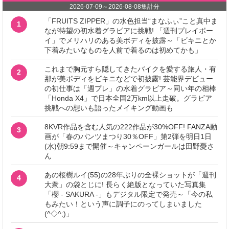
2026-07-09
～
2026-08-08
集計分
「FRUITS ZIPPER」の水色担当“まなふぃ”こと真中ま
1
なが待望の初水着グラビアに挑戦! 「週刊プレイボー
イ」でメリハリのある美ボディを披露～「ビキニとか
下着みたいなものを人前で着るのは初めてかも」
これまで胸元すら隠してきたバイクを愛する旅人・有
2
那が美ボディをビキニなどで初披露! 芸能界デビュー
の初仕事は「週プレ」の水着グラビア～同い年の相棒
「Honda X4」で日本全国2万km以上走破。グラビア
挑戦への想いも語ったメイキング動画も
8KVR作品を含む人気の222作品が30%OFF! FANZA動
3
画が「春のパンツまつり30％OFF」第2弾を明日1日
(水)朝9:59まで開催～キャンペーンガールは田野憂さ
ん
あの桜樹ルイ(55)の28年ぶりの全裸ショットが「週刊
4
大衆」の袋とじに! 長らく絶版となっていた写真集
「櫻 - SAKURA -」もデジタル限定で発売～「今の私
もみたい！という声に調子にのってしまいました
(^◇^;)」