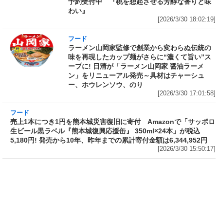
予約受付中 『桃を想起させる芳醇な香りと味
わい』
[2026/3/30 18:02:19]
フード
ラーメン山岡家監修で創業から変わらぬ伝統の
味を再現したカップ麺がさらに“濃くて旨い”ス
ープに! 日清が「ラーメン山岡家 醤油ラーメ
ン」をリニューアル発売～具材はチャーシュ
ー、ホウレンソウ、のり
[2026/3/30 17:01:58]
フード
売上1本につき1円を熊本城災害復旧に寄付
Amazonで「サッポロ生ビール黒ラベル『熊本
城復興応援缶』 350ml×24本」が税込5,180円!
発売から10年、昨年までの累計寄付金額は
6,344,952円
[2026/3/30 15:50:17]