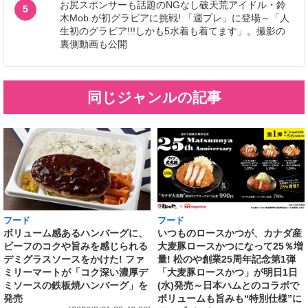
お尻スポンサーも話題のNGなし破天荒アイドル・鈴
5
木Mob.が初グラビアに挑戦! 「週プレ」に登場～「人
生初のグラビア!!!しかも5水着も着てます」。撮影の
裏側動画も公開
同じジャンルの記事
フード
フード
いつものロースかつが、カナダ産
ボリューム感あるハンバーグに、
大麦豚ロースかつになって25％増
ビーフのコクや旨みを感じられる
量! 松のや創業25周年記念第1弾
デミグラスソースをかけた! ファ
「大麦豚ロースかつ」が明日1日
ミリーマートが「コク深い濃厚デ
(水)発売～日本ハムとのコラボで
ミソースの鉄板焼ハンバーグ」を
ボリュームも旨みも“特別仕様”に
発売