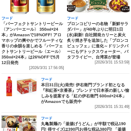
フード
フード
「パーフェクトサントリービール
ブロンコビリーの名物「新鮮サラ
〈アンバーエール〉 350ml×24
ダバー」が40年ぶりに明日1日
本」がAmazonで18%OFF! アロ
(水)刷新! 自社開発カリーと炭火
マホップの爽やかでフルーティな
炙り焼き芋を追加した「ブロンコ
香りの余韻を楽しめる「パーフェ
ビュッフェ」に進化～ドリンクバ
クトサントリービール〈エール〉
ーにもデトックスウォーター、バ
350ml×24本」は26%OFFで5月
タフライピー、台湾茶が登場
12日発売
[2026/3/31 15:53:59]
[2026/3/31 17:56:05]
フード
本日31日(火)発売! 伊右衛門ブランド初となる
『和紅茶×京番茶』ブレンドで日本茶の新しい愉
しみを提案する「紅の伊右衛門 600ml×24本」
がAmazonでも販売中
[2026/3/31 15:31:49]
フード
丸亀製麺の「釜揚げうどん」が半額で税込190
円! 得サイズは390円お得な税込380円! 「釜揚