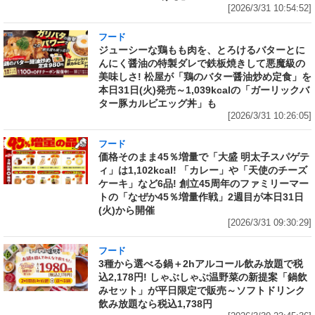
[2026/3/31 10:54:52]
フード
ジューシーな鶏もも肉を、とろけるバターとに
んにく醤油の特製ダレで鉄板焼きして悪魔級の
美味しさ! 松屋が「鶏のバター醤油炒め定食」を
本日31日(火)発売～1,039kcalの「ガーリックバ
ター豚カルビエッグ丼」も
[2026/3/31 10:26:05]
フード
価格そのまま45％増量で「大盛 明太子スパゲテ
ィ」は1,102kcal! 「カレー」や「天使のチーズ
ケーキ」など6品! 創立45周年のファミリーマー
トの「なぜか45％増量作戦」2週目が本日31日
(火)から開催
[2026/3/31 09:30:29]
フード
3種から選べる鍋＋2hアルコール飲み放題で税
込2,178円! しゃぶしゃぶ温野菜の新提案「鍋飲
みセット」が平日限定で販売～ソフトドリンク
飲み放題なら税込1,738円