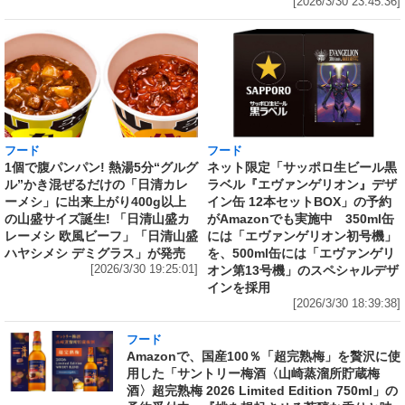
[2026/3/30 23:45:36]
フード
フード
1個で腹パンパン! 熱湯5分“グルグ
ネット限定「サッポロ生ビール黒
ル”かき混ぜるだけの「日清カレ
ラベル『エヴァンゲリオン』デザ
ーメシ」に出来上がり400g以上
イン缶 12本セットBOX」の予約
の山盛サイズ誕生! 「日清山盛カ
がAmazonでも実施中 350ml缶
レーメシ 欧風ビーフ」「日清山盛
には「エヴァンゲリオン初号機」
ハヤシメシ デミグラス」が発売
を、500ml缶には「エヴァンゲリ
[2026/3/30 19:25:01]
オン第13号機」のスペシャルデザ
インを採用
[2026/3/30 18:39:38]
フード
Amazonで、国産100％「超完熟梅」を贅沢に使
用した「サントリー梅酒〈山崎蒸溜所貯蔵梅
酒〉超完熟梅 2026 Limited Edition 750ml」の