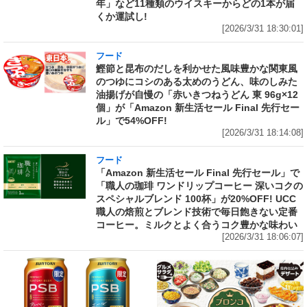
年」など11種類のウイスキーからどの1本が届
くか運試し!
[2026/3/31 18:30:01]
フード
鰹節と昆布のだしを利かせた風味豊かな関東風
のつゆにコシのある太めのうどん、味のしみた
油揚げが自慢の「赤いきつねうどん 東 96g×12
個」が「Amazon 新生活セール Final 先行セー
ル」で54%OFF!
[2026/3/31 18:14:08]
フード
「Amazon 新生活セール Final 先行セール」で
「職人の珈琲 ワンドリップコーヒー 深いコクの
スペシャルブレンド 100杯」が20%OFF! UCC
職人の焙煎とブレンド技術で毎日飽きない定番
コーヒー。ミルクとよく合うコク豊かな味わい
[2026/3/31 18:06:07]