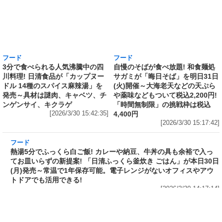
フード
フード
3分で食べられる人気沸騰中の四
自慢のそばが食べ放題! 和食麺処
川料理! 日清食品が「カップヌー
サガミが「晦日そば」を明日31日
ドル 14種のスパイス麻辣湯」を
(火)開催～大海老天などの天ぷら
発売～具材は謎肉、キャベツ、チ
や薬味などもついて税込2,200円!
ンゲンサイ、キクラゲ
「時間無制限」の挑戦枠は税込
[2026/3/30 15:42:35]
4,400円
[2026/3/30 15:17:42]
フード
熱湯5分でふっくら白ご飯! カレーや納豆、牛丼
の具も余裕で入ってお皿いらずの新提案! 「日清
ふっくら釜炊き ごはん」が本日30日(月)発売～
常温で1年保存可能。電子レンジがないオフィス
やアウトドアでも活用できる!
[2026/3/30 14:17:14]
フード
ラフテーやソーキそば、サーターアンダギーな
ども含む80品以上が食べ放題! 沖縄初の朝食ビ
ュッフェも楽しめるロイヤルホスト「那覇国際