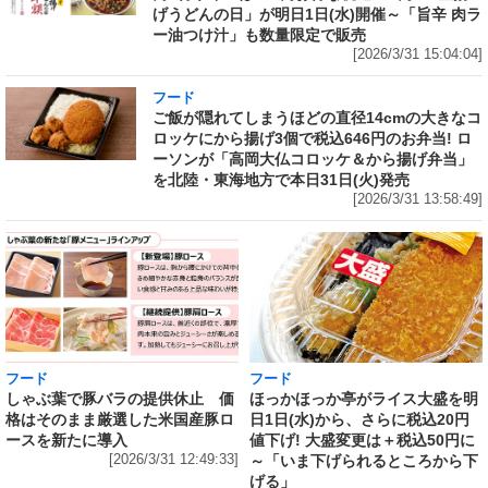
げうどんの日」が明日1日(水)開催～「旨辛 肉ラ
ー油つけ汁」も数量限定で販売
[2026/3/31 15:04:04]
フード
ご飯が隠れてしまうほどの直径14cmの大きなコ
ロッケにから揚げ3個で税込646円のお弁当! ロ
ーソンが「高岡大仏コロッケ＆から揚げ弁当」
を北陸・東海地方で本日31日(火)発売
[2026/3/31 13:58:49]
フード
フード
しゃぶ葉で豚バラの提供休止 価
ほっかほっか亭がライス大盛を明
格はそのまま厳選した米国産豚ロ
日1日(水)から、さらに税込20円
ースを新たに導入
値下げ! 大盛変更は＋税込50円に
[2026/3/31 12:49:33]
～「いま下げられるところから下
げる」