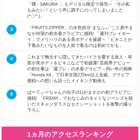
「櫻 - SAKURA -」もデジタル限定で発売～「今の私
もみたい！という声に調子にのってしまいました
(^◇^;)」
「FRUITS ZIPPER」の水色担当“まなふぃ”こと真中ま
3
なが待望の初水着グラビアに挑戦! 「週刊プレイボー
イ」でメリハリのある美ボディを披露～「ビキニとか
下着みたいなものを人前で着るのは初めてかも」
これまで胸元すら隠してきたバイクを愛する旅人・有
4
那が美ボディをビキニなどで初披露! 芸能界デビュー
の初仕事は「週プレ」の水着グラビア～同い年の相棒
「Honda X4」で日本全国2万km以上走破。グラビア
挑戦への想いも語ったメイキング動画も
ぱーてぃーちゃんの信子(31)がまさかの初グラビアに
5
挑戦! 「FRIDAY」でおなじみのタイトなジーンズを脱
いだスキャンダラスなセクシーショットを衝撃の撮り
下ろし
1ヵ月のアクセスランキング