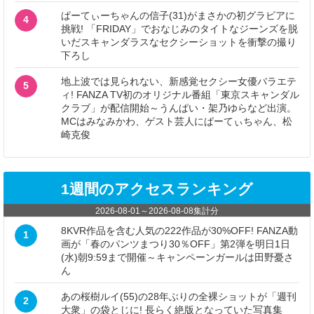
ぱーてぃーちゃんの信子(31)がまさかの初グラビアに
4
挑戦! 「FRIDAY」でおなじみのタイトなジーンズを脱
いだスキャンダラスなセクシーショットを衝撃の撮り
下ろし
地上波では見られない、新感覚セクシー女優バラエテ
5
ィ! FANZA TV初のオリジナル番組「東京スキャンダル
クラブ」が配信開始～うんぱい・架乃ゆらなど出演。
MCはみなみかわ、ゲスト芸人にぱーてぃちゃん、松
崎克俊
1週間のアクセスランキング
2026-08-01
～
2026-08-08
集計分
8KVR作品を含む人気の222作品が30%OFF! FANZA動
1
画が「春のパンツまつり30％OFF」第2弾を明日1日
(水)朝9:59まで開催～キャンペーンガールは田野憂さ
ん
あの桜樹ルイ(55)の28年ぶりの全裸ショットが「週刊
2
大衆」の袋とじに! 長らく絶版となっていた写真集