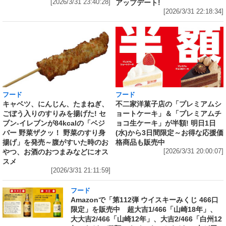
アップデート!
[2026/3/31 23:40:28]
[2026/3/31 22:18:34]
フード
フード
キャベツ、にんじん、たまねぎ、
不二家洋菓子店の「プレミアムシ
ごぼう入りのすりみを揚げた! セ
ョートケーキ」＆「プレミアムチ
ブン‐イレブンが84kcalの「ベジ
ョコ生ケーキ」が半額! 明日1日
バー 野菜ザクッ！ 野菜のすり身
(水)から3日間限定～お得な応援価
揚げ」を発売～腹がすいた時のお
格商品も販売中
やつ、お酒のおつまみなどにオス
[2026/3/31 20:00:07]
スメ
[2026/3/31 21:11:59]
フード
Amazonで「第112弾 ウイスキーみくじ 466口
限定」を販売中 超大吉1/466「山崎18年」、
大大吉2/466「山崎12年」、大吉2/466「白州12