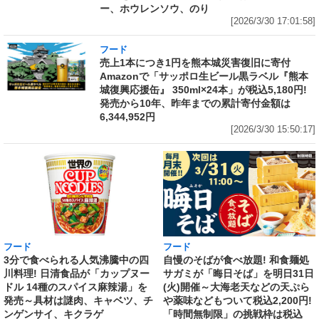
ー、ホウレンソウ、のり
[2026/3/30 17:01:58]
フード
売上1本につき1円を熊本城災害復旧に寄付
Amazonで「サッポロ生ビール黒ラベル『熊本
城復興応援缶』 350ml×24本」が税込5,180円!
発売から10年、昨年までの累計寄付金額は
6,344,952円
[2026/3/30 15:50:17]
フード
フード
3分で食べられる人気沸騰中の四
自慢のそばが食べ放題! 和食麺処
川料理! 日清食品が「カップヌー
サガミが「晦日そば」を明日31日
ドル 14種のスパイス麻辣湯」を
(火)開催～大海老天などの天ぷら
発売～具材は謎肉、キャベツ、チ
や薬味などもついて税込2,200円!
ンゲンサイ、キクラゲ
「時間無制限」の挑戦枠は税込