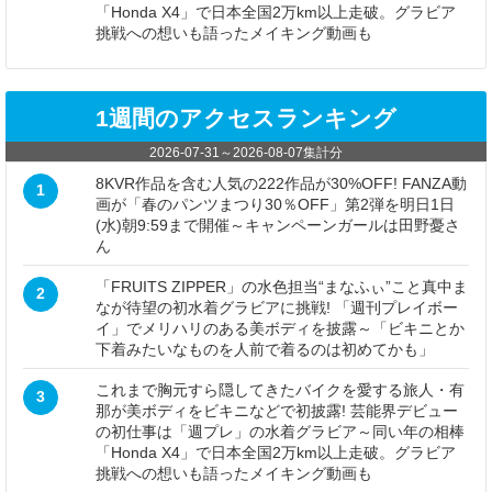
「Honda X4」で日本全国2万km以上走破。グラビア
挑戦への想いも語ったメイキング動画も
1週間のアクセスランキング
2026-07-31
～
2026-08-07
集計分
8KVR作品を含む人気の222作品が30%OFF! FANZA動
1
画が「春のパンツまつり30％OFF」第2弾を明日1日
(水)朝9:59まで開催～キャンペーンガールは田野憂さ
ん
「FRUITS ZIPPER」の水色担当“まなふぃ”こと真中ま
2
なが待望の初水着グラビアに挑戦! 「週刊プレイボー
イ」でメリハリのある美ボディを披露～「ビキニとか
下着みたいなものを人前で着るのは初めてかも」
これまで胸元すら隠してきたバイクを愛する旅人・有
3
那が美ボディをビキニなどで初披露! 芸能界デビュー
の初仕事は「週プレ」の水着グラビア～同い年の相棒
「Honda X4」で日本全国2万km以上走破。グラビア
挑戦への想いも語ったメイキング動画も