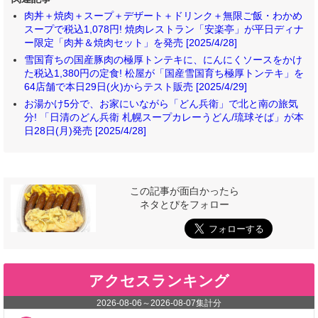
肉丼＋焼肉＋スープ＋デザート＋ドリンク＋無限ご飯・わかめ
スープで税込1,078円! 焼肉レストラン「安楽亭」が平日ディナ
ー限定「肉丼＆焼肉セット」を発売 [2025/4/28]
雪国育ちの国産豚肉の極厚トンテキに、にんにくソースをかけ
た税込1,380円の定食! 松屋が「国産雪国育ち極厚トンテキ」を
64店舗で本日29日(火)からテスト販売 [2025/4/29]
お湯かけ5分で、お家にいながら「どん兵衛」で北と南の旅気
分! 「日清のどん兵衛 札幌スープカレーうどん/琉球そば」が本
日28日(月)発売 [2025/4/28]
この記事が面白かったら
ネタとぴをフォロー
アクセスランキング
2026-08-06
～
2026-08-07
集計分