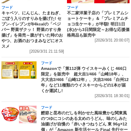
フード
フード
キャベツ、にんじん、たまねぎ、
不二家洋菓子店の「プレミアムシ
ごぼう入りのすりみを揚げた! セ
ョートケーキ」＆「プレミアムチ
ブン‐イレブンが84kcalの「ベジ
ョコ生ケーキ」が半額! 明日1日
バー 野菜ザクッ！ 野菜のすり身
(水)から3日間限定～お得な応援価
揚げ」を発売～腹がすいた時のお
格商品も販売中
やつ、お酒のおつまみなどにオス
[2026/3/31 20:00:07]
スメ
[2026/3/31 21:11:59]
フード
Amazonで「第112弾 ウイスキーみくじ 466口
限定」を販売中 超大吉1/466「山崎18年」、
大大吉2/466「山崎12年」、大吉2/466「白州12
年」など11種類のウイスキーからどの1本が届
くか運試し!
[2026/3/31 18:30:01]
フード
鰹節と昆布のだしを利かせた風味豊かな関東風
のつゆにコシのある太めのうどん、味のしみた
油揚げが自慢の「赤いきつねうどん 東 96g×12
個」が「Amazon 新生活セール Final 先行セー