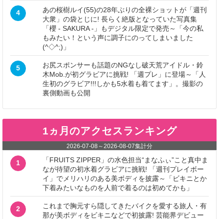
あの桜樹ルイ(55)の28年ぶりの全裸ショットが「週刊
4
大衆」の袋とじに! 長らく絶版となっていた写真集
「櫻 - SAKURA -」もデジタル限定で発売～「今の私
もみたい！という声に調子にのってしまいました
(^◇^;)」
お尻スポンサーも話題のNGなし破天荒アイドル・鈴
5
木Mob.が初グラビアに挑戦! 「週プレ」に登場～「人
生初のグラビア!!!しかも5水着も着てます」。撮影の
裏側動画も公開
1ヵ月のアクセスランキング
2026-07-08
～
2026-08-07
集計分
「FRUITS ZIPPER」の水色担当“まなふぃ”こと真中ま
1
なが待望の初水着グラビアに挑戦! 「週刊プレイボー
イ」でメリハリのある美ボディを披露～「ビキニとか
下着みたいなものを人前で着るのは初めてかも」
これまで胸元すら隠してきたバイクを愛する旅人・有
2
那が美ボディをビキニなどで初披露! 芸能界デビュー