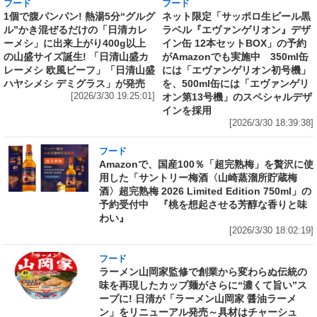
フード
フード
1個で腹パンパン! 熱湯5分“グルグ
ネット限定「サッポロ生ビール黒
ル”かき混ぜるだけの「日清カレ
ラベル『エヴァンゲリオン』デザ
ーメシ」に出来上がり400g以上
イン缶 12本セットBOX」の予約
の山盛サイズ誕生! 「日清山盛カ
がAmazonでも実施中 350ml缶
レーメシ 欧風ビーフ」「日清山盛
には「エヴァンゲリオン初号機」
ハヤシメシ デミグラス」が発売
を、500ml缶には「エヴァンゲリ
[2026/3/30 19:25:01]
オン第13号機」のスペシャルデザ
インを採用
[2026/3/30 18:39:38]
フード
Amazonで、国産100％「超完熟梅」を贅沢に使
用した「サントリー梅酒〈山崎蒸溜所貯蔵梅
酒〉超完熟梅 2026 Limited Edition 750ml」の
予約受付中 『桃を想起させる芳醇な香りと味
わい』
[2026/3/30 18:02:19]
フード
ラーメン山岡家監修で創業から変わらぬ伝統の
味を再現したカップ麺がさらに“濃くて旨い”ス
ープに! 日清が「ラーメン山岡家 醤油ラーメ
ン」をリニューアル発売～具材はチャーシュ