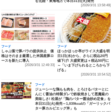
を北陸・東海地方で本日31日(火)発売
[2026/3/31 13:58:49]
フード
フード
しゃぶ葉で豚バラの提供休止 価
ほっかほっか亭がライス大盛を明
格はそのまま厳選した米国産豚ロ
日1日(水)から、さらに税込20円
ースを新たに導入
値下げ! 大盛変更は＋税込50円に
[2026/3/31 12:49:33]
～「いま下げられるところから下
げる」
[2026/3/31 10:54:52]
フード
ジューシーな鶏もも肉を、とろけるバターとに
んにく醤油の特製ダレで鉄板焼きして悪魔級の
美味しさ! 松屋が「鶏のバター醤油炒め定食」を
本日31日(火)発売～1,039kcalの「ガーリックバ
ター豚カルビエッグ丼」も