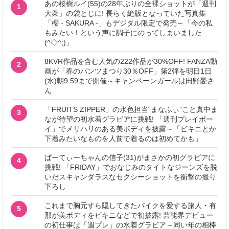
あの桜樹ルイ(55)の28年ぶりの全裸ショットが「週刊
1
大衆」の袋とじに! 長らく絶版となっていた写真集
「櫻 - SAKURA -」もデジタル限定で発売～「今の私
もみたい！という声に調子にのってしまいました
(^◇^;)」
8KVR作品を含む人気の222作品が30%OFF! FANZA動
2
画が「春のパンツまつり30％OFF」第2弾を明日1日
(水)朝9:59まで開催～キャンペーンガールは田野憂さ
ん
「FRUITS ZIPPER」の水色担当“まなふぃ”こと真中ま
3
なが待望の初水着グラビアに挑戦! 「週刊プレイボー
イ」でメリハリのある美ボディを披露～「ビキニとか
下着みたいなものを人前で着るのは初めてかも」
ぱーてぃーちゃんの信子(31)がまさかの初グラビアに
4
挑戦! 「FRIDAY」でおなじみのタイトなジーンズを脱
いだスキャンダラスなセクシーショットを衝撃の撮り
下ろし
これまで胸元すら隠してきたバイクを愛する旅人・有
5
那が美ボディをビキニなどで初披露! 芸能界デビュー
の初仕事は「週プレ」の水着グラビア～同い年の相棒