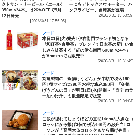
クトサントリービール〈エール〉
ーにもデトックスウォーター、バ
350ml×24本」は26%OFFで5月
タフライピー、台湾茶が登場
12日発売
[2026/3/31 15:53:59]
[2026/3/31 17:56:05]
フード
本日31日(火)発売! 伊右衛門ブランド初となる
『和紅茶×京番茶』ブレンドで日本茶の新しい愉
しみを提案する「紅の伊右衛門 600ml×24本」
がAmazonでも販売中
[2026/3/31 15:31:49]
フード
丸亀製麺の「釜揚げうどん」が半額で税込190
円! 得サイズは390円お得な税込380円! 「釜揚
げうどんの日」が明日1日(水)開催～「旨辛 肉ラ
ー油つけ汁」も数量限定で販売
[2026/3/31 15:04:04]
フード
ご飯が隠れてしまうほどの直径14cmの大きなコ
ロッケにから揚げ3個で税込646円のお弁当! ロ
ーソンが「高岡大仏コロッケ＆から揚げ弁当」