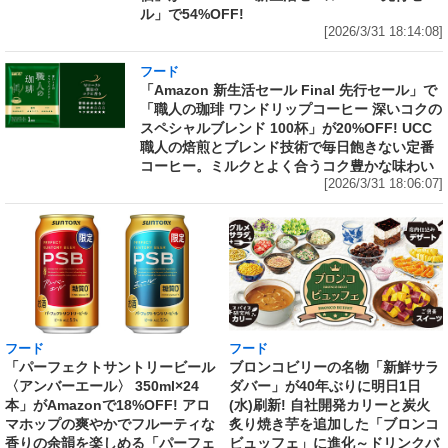
ル」で54%OFF!
[2026/3/31 18:14:08]
フード
「Amazon 新生活セール Final 先行セール」で
「職人の珈琲 ワンドリップコーヒー 深いコクの
スペシャルブレンド 100杯」が20%OFF! UCC
職人の焙煎とブレンド技術で毎日飽きない定番
コーヒー。ミルクとよく合うコク豊かな味わい
[2026/3/31 18:06:07]
フード
フード
「パーフェクトサントリービール
ブロンコビリーの名物「新鮮サラ
〈アンバーエール〉 350ml×24
ダバー」が40年ぶりに明日1日
本」がAmazonで18%OFF! アロ
(水)刷新! 自社開発カリーと炭火
マホップの爽やかでフルーティな
炙り焼き芋を追加した「ブロンコ
香りの余韻を楽しめる「パーフェ
ビュッフェ」に進化～ドリンクバ