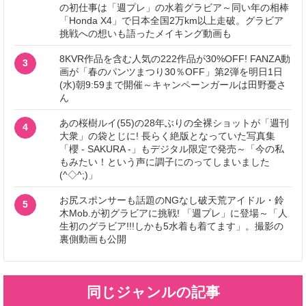
の初仕事は「週プレ」の水着グラビア～同い年の相棒
「Honda X4」で日本全国2万km以上走破。グラビア
挑戦への想いも語ったメイキング動画も
8KVR作品を含む人気の222作品が30%OFF! FANZA動
3
画が「春のパンツまつり30％OFF」第2弾を明日1日
(水)朝9:59まで開催～キャンペーンガールは田野憂さ
ん
あの桜樹ルイ(55)の28年ぶりの全裸ショットが「週刊
4
大衆」の袋とじに! 長らく絶版となっていた写真集
「櫻 - SAKURA -」もデジタル限定で発売～「今の私
もみたい！という声に調子にのってしまいました
(^◇^;)」
お尻スポンサーも話題のNGなし破天荒アイドル・鈴
5
木Mob.が初グラビアに挑戦! 「週プレ」に登場～「人
生初のグラビア!!!しかも5水着も着てます」。撮影の
裏側動画も公開
同じジャンルの記事