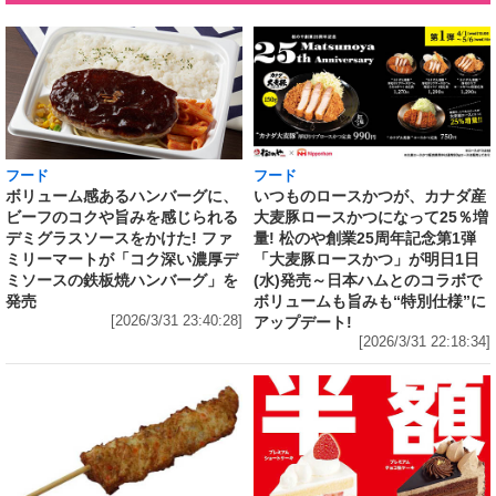
フード
フード
いつものロースかつが、カナダ産
ボリューム感あるハンバーグに、
大麦豚ロースかつになって25％増
ビーフのコクや旨みを感じられる
量! 松のや創業25周年記念第1弾
デミグラスソースをかけた! ファ
「大麦豚ロースかつ」が明日1日
ミリーマートが「コク深い濃厚デ
(水)発売～日本ハムとのコラボで
ミソースの鉄板焼ハンバーグ」を
ボリュームも旨みも“特別仕様”に
発売
アップデート!
[2026/3/31 23:40:28]
[2026/3/31 22:18:34]