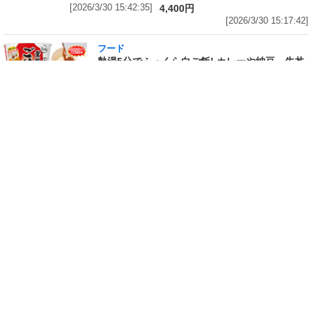
[2026/3/30 15:42:35]
4,400円
[2026/3/30 15:17:42]
フード
熱湯5分でふっくら白ご飯! カレーや納豆、牛丼
の具も余裕で入ってお皿いらずの新提案! 「日清
ふっくら釜炊き ごはん」が本日30日(月)発売～
常温で1年保存可能。電子レンジがないオフィス
やアウトドアでも活用できる!
[2026/3/30 14:17:14]
フード
ラフテーやソーキそば、サーターアンダギーな
ども含む80品以上が食べ放題! 沖縄初の朝食ビ
ュッフェも楽しめるロイヤルホスト「那覇国際
通り店」がオープン～グランドメニューには泡
盛やオリオンビールも
[2026/3/30 13:05:00]
フード
研究所で発見された50年前の「どん兵衛」レシ
ピをもとに発売当時の味を再現! 「日清のどん兵
衛 きつねうどん クラシック(東/西)/天ぷらそば