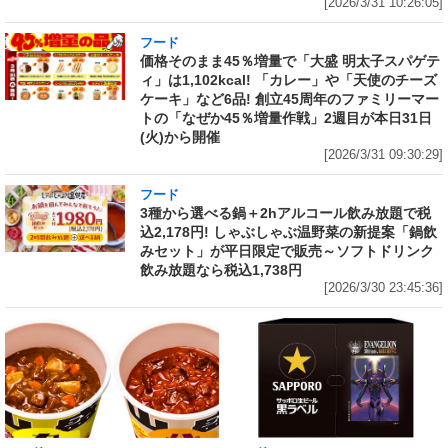
[2026/3/31 10:26:05]
フード
価格そのまま45％増量で「大盛 明太子スパゲテ
ィ」は1,102kcal! 「カレー」や「天使のチーズ
ケーキ」など6品! 創立45周年のファミリーマー
トの「なぜか45％増量作戦」2週目が本日31日
(火)から開催
[2026/3/31 09:30:29]
フード
3種から選べる鍋＋2hアルコール飲み放題で税
込2,178円! しゃぶしゃぶ温野菜の新提案「鍋飲
みセット」が平日限定で販売～ソフトドリンク
飲み放題なら税込1,738円
[2026/3/30 23:45:36]