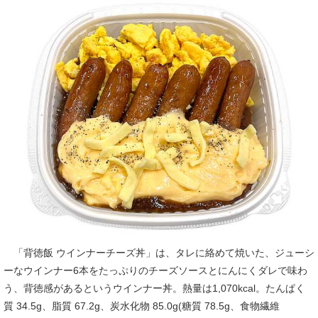
「背徳飯 ウインナーチーズ丼」は、タレに絡めて焼いた、ジューシ
ーなウインナー6本をたっぷりのチーズソースとにんにくダレで味わ
う、背徳感があるというウインナー丼。熱量は1,070kcal。たんぱく
質 34.5g、脂質 67.2g、炭水化物 85.0g(糖質 78.5g、食物繊維