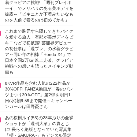
着グラビアに挑戦! 「週刊プレイボ
ーイ」でメリハリのある美ボディを
披露～「ビキニとか下着みたいなも
のを人前で着るのは初めてかも」
これまで胸元すら隠してきたバイク
を愛する旅人・有那が美ボディをビ
キニなどで初披露! 芸能界デビュー
の初仕事は「週プレ」の水着グラビ
ア～同い年の相棒「Honda X4」で
日本全国2万km以上走破。グラビア
挑戦への想いも語ったメイキング動
画も
8KVR作品を含む人気の222作品が
30%OFF! FANZA動画が「春のパン
ツまつり30％OFF」第2弾を明日1
日(水)朝9:59まで開催～キャンペー
ンガールは田野憂さん
あの桜樹ルイ(55)の28年ぶりの全裸
ショットが「週刊大衆」の袋とじ
に! 長らく絶版となっていた写真集
「櫻 - SAKURA -」もデジタル限定