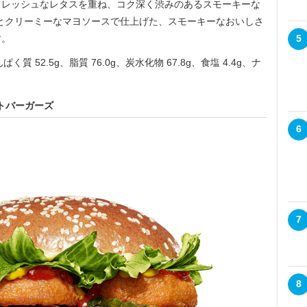
フレッシュなレタスを重ね、コク深く渋みのあるスモーキーな
」とクリーミーなマヨソースで仕上げた、スモーキーなおいしさ
す。
5
ぱく質 52.5g、脂質 76.0g、炭水化物 67.8g、食塩 4.4g、ナ
トバーガーズ
6
7
8