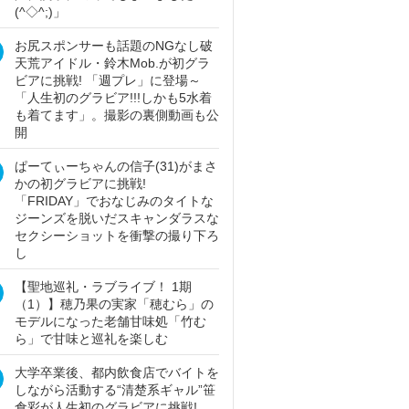
(^◇^;)」
お尻スポンサーも話題のNGなし破
天荒アイドル・鈴木Mob.が初グラ
ビアに挑戦! 「週プレ」に登場～
「人生初のグラビア!!!しかも5水着
も着てます」。撮影の裏側動画も公
開
ぱーてぃーちゃんの信子(31)がまさ
かの初グラビアに挑戦!
「FRIDAY」でおなじみのタイトな
ジーンズを脱いだスキャンダラスな
セクシーショットを衝撃の撮り下ろ
し
【聖地巡礼・ラブライブ！ 1期
（1）】穂乃果の実家「穂むら」の
モデルになった老舗甘味処「竹む
ら」で甘味と巡礼を楽しむ
大学卒業後、都内飲食店でバイトを
しながら活動する“清楚系ギャル”笹
倉彩が人生初のグラビアに挑戦!