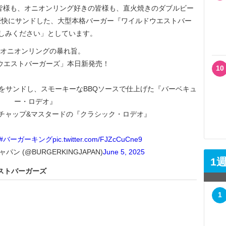
皆様も、オニオンリング好きの皆様も、直火焼きのダブルビー
豪快にサンドした、大型本格バーガー『ワイルドウエストバー
しみください」としています。
オニオンリングの暴れ旨。
ウエストバーガーズ」本日新発売！
10
をサンドし、スモーキーなBBQソースで仕上げた『バーベキュ
ー・ロデオ』
チャップ&マスタードの『クラシック・ロデオ』
#バーガーキング
pic.twitter.com/FJZcCuCne9
ン (@BURGERKINGJAPAN)
June 5, 2025
1
ストバーガーズ
1