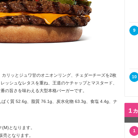
9
、カリッとジュワ甘のオニオンリング、チェダーチーズを2枚
10
フレッシュなレタスを重ね、王道のケチャップとマスタード、
定番の旨さを味わえる大型本格バーガーです。
ぱく質 52.6g、脂質 76.1g、炭水化物 63.3g、食塩 4.4g、ナ
1
ク(M)となります。
1
の販売となります。