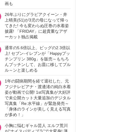
画も
26年ぶりにグラビアクイーン・井
上晴美(51)が3児の母になって帰っ
てきた! 今も変わらぬ圧巻の水着姿
披露! 「FRIDAY」に超貴重なアザ
ーカット独占掲載
通常の5.6倍以上、ビッグの2.3倍以
上! セブン‐イレブンが「Happyプッ
チンプリン 380g」を販売～もちろ
んプッチンして、お皿に移してプル
ル～ンと楽しめる
1年の闘病期間を経て退社した、元
フジテレビアナ・渡邊渚の純白水着
姿が動画で公開! 1st写真集が大好評
で未公開カット大量追加のデジタル
写真集「Re:水平線」が緊急発売～
「身体のラインが美しく見える写真
が多め！」
小胸に悩むギャル芸人 エルフ荒川
が“ナイスバディブラ”で大変身! 薄