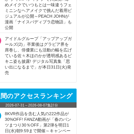
めメイクでいつもとは一味違うフェ
ミニンなヘアメイクで挑んだ着用ビ
ジュアルが公開～PEACH JOHNが
漫画「ナイスバディブラ恋物語」も
公開
アイドルグループ「アップアップガ
ールズ(2)」卒業後はグラビア界を
席巻し、俳優業にも活動の幅を広げ
ている佐々木ほのかが透明感あるビ
キニ姿も披露! デジタル写真集「思
い出になるまで」が本日31日(火)発
売
週間のアクセスランキング
2026-07-31
～
2026-08-07
集計分
8KVR作品を含む人気の222作品が
30%OFF! FANZA動画が「春のパン
ツまつり30％OFF」第2弾を明日1
日(水)朝9:59まで開催～キャンペー