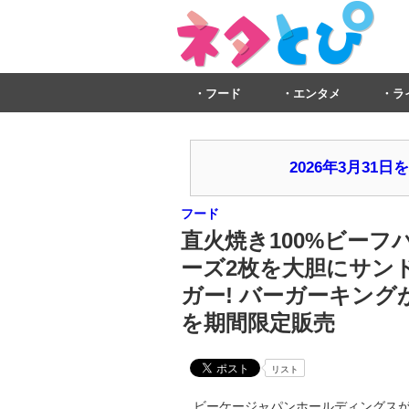
フード
エンタメ
ラ
2026年3月3
フード
直火焼き100%ビー
ーズ2枚を大胆にサンドし
ガー! バーガーキン
を期間限定販売
リスト
ビーケージャパンホールディングスが