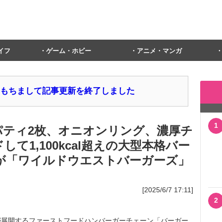
イフ
ゲーム・ホビー
アニメ・マンガ
1日をもちまして記事更新を終了しました
1
フパティ2枚、オニオンリング、濃厚チ
て1,100kcal超えの大型本格バー
グが「ワイルドウエストバーガーズ」
[2025/6/7 17:11]
2
展開するファーストフードハンバーガーチェーン「バーガー