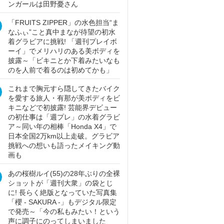
ンガールは田野憂さん
「FRUITS ZIPPER」の水色担当“ま
なふぃ”こと真中まなが待望の初水
着グラビアに挑戦! 「週刊プレイボ
ーイ」でメリハリのある美ボディを
披露～「ビキニとか下着みたいなも
のを人前で着るのは初めてかも」
これまで胸元すら隠してきたバイク
を愛する旅人・有那が美ボディをビ
キニなどで初披露! 芸能界デビュー
の初仕事は「週プレ」の水着グラビ
ア～同い年の相棒「Honda X4」で
日本全国2万km以上走破。グラビア
挑戦への想いも語ったメイキング動
画も
あの桜樹ルイ(55)の28年ぶりの全裸
ショットが「週刊大衆」の袋とじ
に! 長らく絶版となっていた写真集
「櫻 - SAKURA -」もデジタル限定
で発売～「今の私もみたい！という
声に調子にのってしまいました