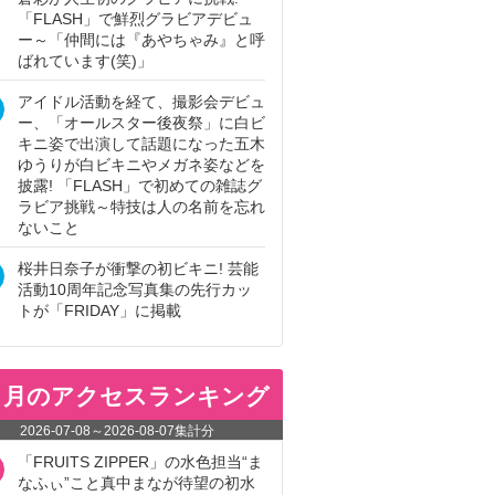
「FLASH」で鮮烈グラビアデビュ
ー～「仲間には『あやちゃみ』と呼
ばれています(笑)」
アイドル活動を経て、撮影会デビュ
ー、「オールスター後夜祭」に白ビ
キニ姿で出演して話題になった五木
ゆうりが白ビキニやメガネ姿などを
披露! 「FLASH」で初めての雑誌グ
ラビア挑戦～特技は人の名前を忘れ
ないこと
桜井日奈子が衝撃の初ビキニ! 芸能
活動10周年記念写真集の先行カッ
トが「FRIDAY」に掲載
ヵ月のアクセスランキング
2026-07-08
～
2026-08-07
集計分
「FRUITS ZIPPER」の水色担当“ま
なふぃ”こと真中まなが待望の初水