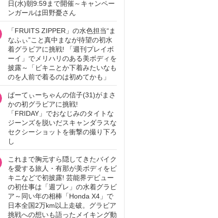
日(水)朝9:59まで開催～キャンペー
ンガールは田野憂さん
「FRUITS ZIPPER」の水色担当“ま
なふぃ”こと真中まなが待望の初水
着グラビアに挑戦! 「週刊プレイボ
ーイ」でメリハリのある美ボディを
披露～「ビキニとか下着みたいなも
のを人前で着るのは初めてかも」
ぱーてぃーちゃんの信子(31)がまさ
かの初グラビアに挑戦!
「FRIDAY」でおなじみのタイトな
ジーンズを脱いだスキャンダラスな
セクシーショットを衝撃の撮り下ろ
し
これまで胸元すら隠してきたバイク
を愛する旅人・有那が美ボディをビ
キニなどで初披露! 芸能界デビュー
の初仕事は「週プレ」の水着グラビ
ア～同い年の相棒「Honda X4」で
日本全国2万km以上走破。グラビア
挑戦への想いも語ったメイキング動