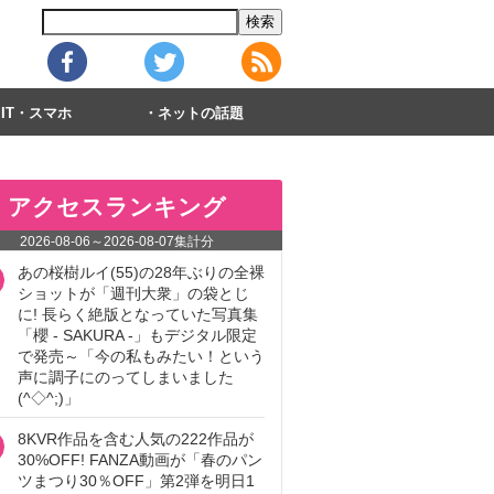
IT・スマホ
ネットの話題
アクセスランキング
2026-08-06
～
2026-08-07
集計分
あの桜樹ルイ(55)の28年ぶりの全裸
ショットが「週刊大衆」の袋とじ
に! 長らく絶版となっていた写真集
「櫻 - SAKURA -」もデジタル限定
で発売～「今の私もみたい！という
声に調子にのってしまいました
(^◇^;)」
8KVR作品を含む人気の222作品が
30%OFF! FANZA動画が「春のパン
ツまつり30％OFF」第2弾を明日1