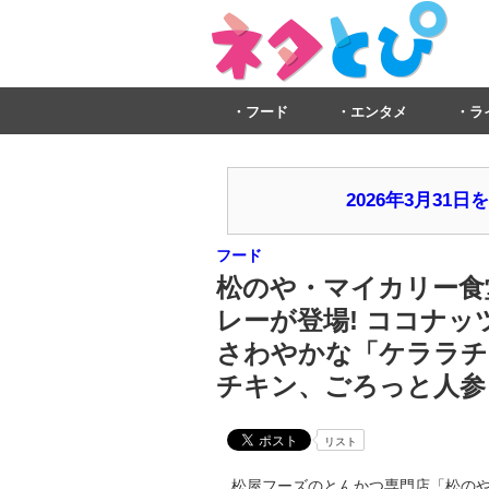
フード
エンタメ
ラ
2026年3月3
フード
松のや・マイカリー食
レーが登場! ココナ
さわやかな「ケララチ
チキン、ごろっと人参
リスト
松屋フーズのとんかつ専門店「松のや