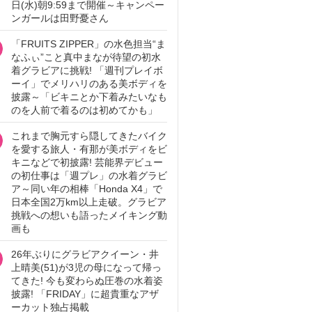
日(水)朝9:59まで開催～キャンペー
ンガールは田野憂さん
「FRUITS ZIPPER」の水色担当“ま
なふぃ”こと真中まなが待望の初水
着グラビアに挑戦! 「週刊プレイボ
ーイ」でメリハリのある美ボディを
披露～「ビキニとか下着みたいなも
のを人前で着るのは初めてかも」
これまで胸元すら隠してきたバイク
を愛する旅人・有那が美ボディをビ
キニなどで初披露! 芸能界デビュー
の初仕事は「週プレ」の水着グラビ
ア～同い年の相棒「Honda X4」で
日本全国2万km以上走破。グラビア
挑戦への想いも語ったメイキング動
画も
26年ぶりにグラビアクイーン・井
上晴美(51)が3児の母になって帰っ
てきた! 今も変わらぬ圧巻の水着姿
披露! 「FRIDAY」に超貴重なアザ
ーカット独占掲載