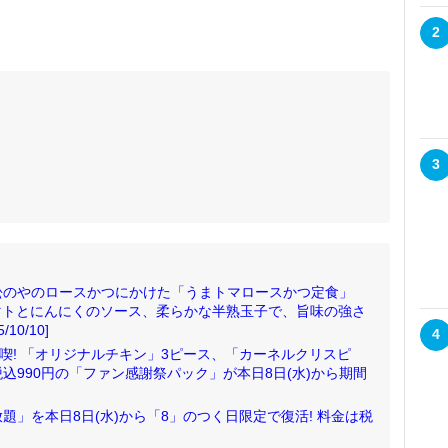
2
3
松のやのロースかつにかけた「うまトマロースかつ定食」
つにトマトとにんにくのソース、柔らかな半熟玉子で、旨味の強さ
0/10]
4
喫! 「オリジナルチキン」3ピース、「カーネルクリスピ
込990円の「ファン感謝祭パック」が本日8日(水)から期間
」を本日8日(水)から「8」のつく日限定で復活! 料金は税