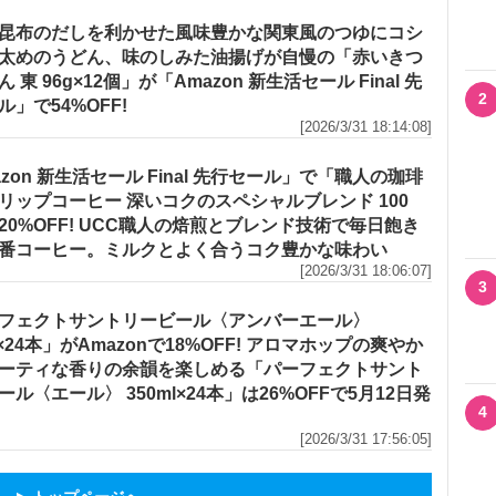
昆布のだしを利かせた風味豊かな関東風のつゆにコシ
太めのうどん、味のしみた油揚げが自慢の「赤いきつ
 東 96g×12個」が「Amazon 新生活セール Final 先
2
ル」で54%OFF!
[2026/3/31 18:14:08]
azon 新生活セール Final 先行セール」で「職人の珈琲
リップコーヒー 深いコクのスペシャルブレンド 100
20%OFF! UCC職人の焙煎とブレンド技術で毎日飽き
番コーヒー。ミルクとよく合うコク豊かな味わい
[2026/3/31 18:06:07]
3
フェクトサントリービール〈アンバーエール〉
l×24本」がAmazonで18%OFF! アロマホップの爽やか
ーティな香りの余韻を楽しめる「パーフェクトサント
ール〈エール〉 350ml×24本」は26%OFFで5月12日発
4
[2026/3/31 17:56:05]