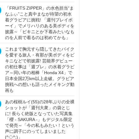
「FRUITS ZIPPER」の水色担当“ま
なふぃ”こと真中まなが待望の初水
着グラビアに挑戦! 「週刊プレイボ
ーイ」でメリハリのある美ボディを
披露～「ビキニとか下着みたいなも
のを人前で着るのは初めてかも」
これまで胸元すら隠してきたバイク
を愛する旅人・有那が美ボディをビ
キニなどで初披露! 芸能界デビュー
の初仕事は「週プレ」の水着グラビ
ア～同い年の相棒「Honda X4」で
日本全国2万km以上走破。グラビア
挑戦への想いも語ったメイキング動
画も
あの桜樹ルイ(55)の28年ぶりの全裸
ショットが「週刊大衆」の袋とじ
に! 長らく絶版となっていた写真集
「櫻 - SAKURA -」もデジタル限定
で発売～「今の私もみたい！という
声に調子にのってしまいました
(^◇^;)」