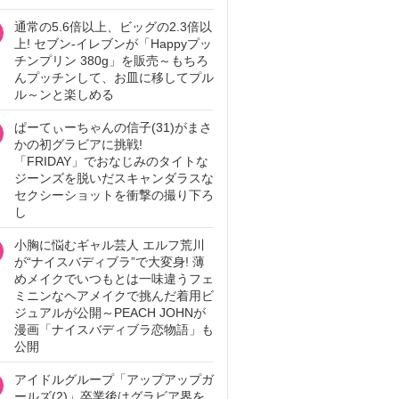
通常の5.6倍以上、ビッグの2.3倍以
上! セブン‐イレブンが「Happyプッ
チンプリン 380g」を販売～もちろ
んプッチンして、お皿に移してプル
ル～ンと楽しめる
ぱーてぃーちゃんの信子(31)がまさ
かの初グラビアに挑戦!
「FRIDAY」でおなじみのタイトな
ジーンズを脱いだスキャンダラスな
セクシーショットを衝撃の撮り下ろ
し
小胸に悩むギャル芸人 エルフ荒川
が“ナイスバディブラ”で大変身! 薄
めメイクでいつもとは一味違うフェ
ミニンなヘアメイクで挑んだ着用ビ
ジュアルが公開～PEACH JOHNが
漫画「ナイスバディブラ恋物語」も
公開
アイドルグループ「アップアップガ
ールズ(2)」卒業後はグラビア界を