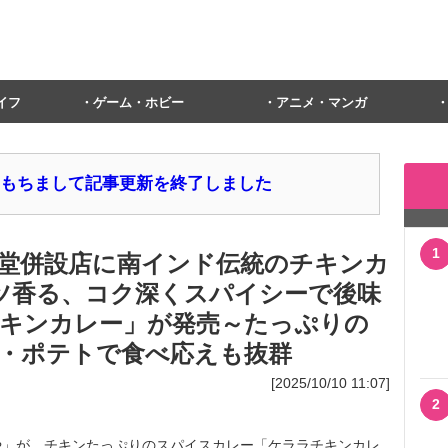
イフ
ゲーム・ホビー
アニメ・マンガ
1日をもちまして記事更新を終了しました
1
堂併設店に南インド伝統のチキンカ
ッツ香る、コク深くスパイシーで後味
キンカレー」が発売～たっぷりの
・ポテトで食べ応えも抜群
[2025/10/10 11:07]
2
」が、チキンたっぷりのスパイスカレー「ケララチキンカレ