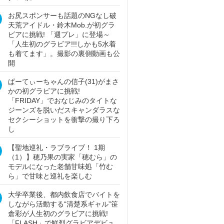
お尻スポンサーも話題のNGなし破
天荒アイドル・鈴木Mob.が初グラ
ビアに挑戦! 「週プレ」に登場～
「人生初のグラビア!!!しかも5水着
も着てます」。撮影の裏側動画も公
開
ぱーてぃーちゃんの信子(31)がまさ
かの初グラビアに挑戦!
「FRIDAY」でおなじみのタイトな
ジーンズを脱いだスキャンダラスな
セクシーショットを衝撃の撮り下ろ
し
【聖地巡礼・ラブライブ！ 1期
（1）】穂乃果の実家「穂むら」の
モデルになった老舗甘味処「竹む
ら」で甘味と巡礼を楽しむ
大学卒業後、都内飲食店でバイトを
しながら活動する“清楚系ギャル”笹
倉彩が人生初のグラビアに挑戦!
「FLASH」で鮮烈グラビアデビュ