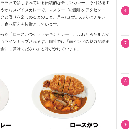
ララ州で親しまれている伝統的なチキンカレー。今回登場す
わやかなスパイスカレーで、マスタードの酸味をアクセント
6
コクと香りを楽しめるとのこと。具材にはたっぷりのチキン
し、食べ応えも抜群としています。
った「ロースかつケララチキンカレー」、ふわとろたまごが
」もラインナップされます。同社では「南インドの魅力が詰ま
7
機会にご賞味ください」と呼びかけています。
8
9