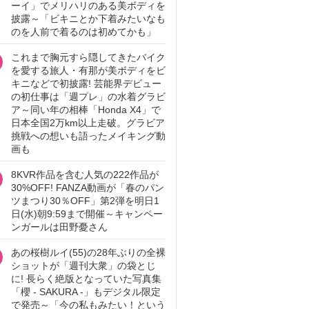
ーイ」でメリハリのある美ボディを
披露～「ビキニとか下着みたいなも
のを人前で着るのは初めてかも」
これまで胸元すら隠してきたバイク
を愛する旅人・有那が美ボディをビ
キニなどで初披露! 芸能界デビュー
の初仕事は「週プレ」の水着グラビ
ア～同い年の相棒「Honda X4」で
日本全国2万km以上走破。グラビア
挑戦への想いも語ったメイキング動
画も
8KVR作品を含む人気の222作品が
30%OFF! FANZA動画が「春のパン
ツまつり30％OFF」第2弾を明日1
日(水)朝9:59まで開催～キャンペー
ンガールは田野憂さん
あの桜樹ルイ(55)の28年ぶりの全裸
ショットが「週刊大衆」の袋とじ
に! 長らく絶版となっていた写真集
「櫻 - SAKURA -」もデジタル限定
で発売～「今の私もみたい！という