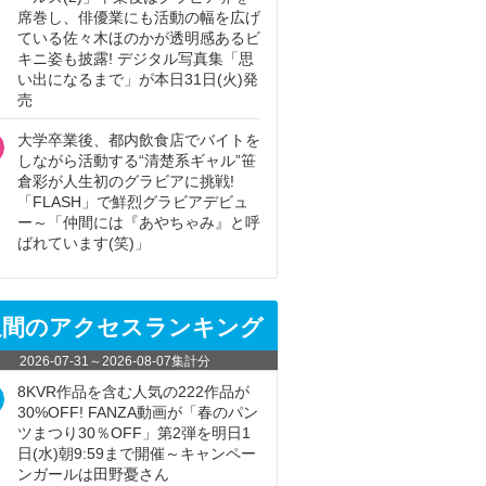
席巻し、俳優業にも活動の幅を広げ
ている佐々木ほのかが透明感あるビ
キニ姿も披露! デジタル写真集「思
い出になるまで」が本日31日(火)発
売
大学卒業後、都内飲食店でバイトを
しながら活動する“清楚系ギャル”笹
倉彩が人生初のグラビアに挑戦!
「FLASH」で鮮烈グラビアデビュ
ー～「仲間には『あやちゃみ』と呼
ばれています(笑)」
週間のアクセスランキング
2026-07-31
～
2026-08-07
集計分
8KVR作品を含む人気の222作品が
30%OFF! FANZA動画が「春のパン
ツまつり30％OFF」第2弾を明日1
日(水)朝9:59まで開催～キャンペー
ンガールは田野憂さん