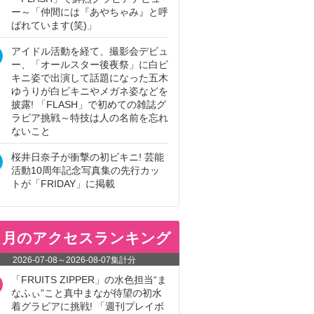
ー～「仲間には『あやちゃみ』と呼
ばれています(笑)」
アイドル活動を経て、撮影会デビュ
ー、「オールスター後夜祭」に白ビ
キニ姿で出演して話題になった五木
ゆうりが白ビキニやメガネ姿などを
披露! 「FLASH」で初めての雑誌グ
ラビア挑戦～特技は人の名前を忘れ
ないこと
桜井日奈子が衝撃の初ビキニ! 芸能
活動10周年記念写真集の先行カッ
トが「FRIDAY」に掲載
ヵ月のアクセスランキング
2026-07-08
～
2026-08-07
集計分
「FRUITS ZIPPER」の水色担当“ま
なふぃ”こと真中まなが待望の初水
着グラビアに挑戦! 「週刊プレイボ