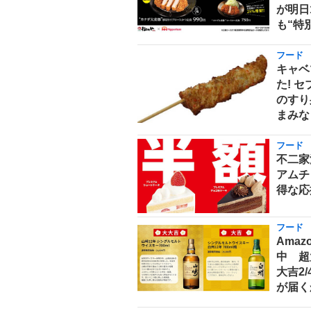
が明日
も“特
フード
キャベ
た! 
のすり
まみな
フード
不二家
アムチ
得な応
フード
Ama
中 超
大吉2
が届く