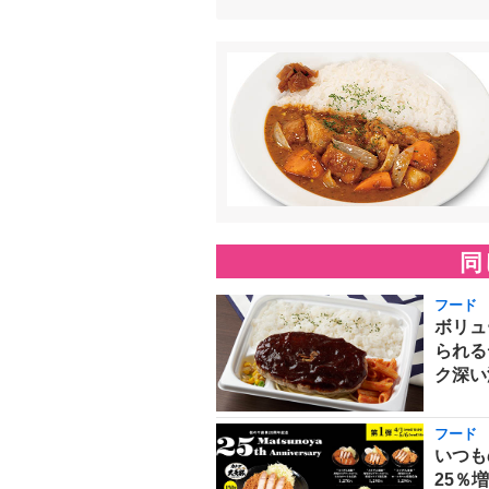
同
フード
ボリュ
られる
ク深い
フード
いつも
25％