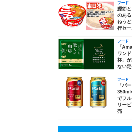
フード
鰹節と
のある
ねうどん
行セー
フード
「Am
ワンド
杯」が
ない定
フード
「パー
350m
でフル
リービ
売