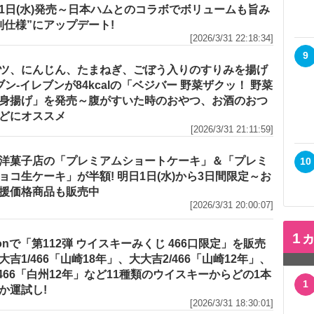
1日(水)発売～日本ハムとのコラボでボリュームも旨み
別仕様”にアップデート!
[2026/3/31 22:18:34]
9
ツ、にんじん、たまねぎ、ごぼう入りのすりみを揚げ
セブン‐イレブンが84kcalの「ベジバー 野菜ザクッ！ 野菜
身揚げ」を発売～腹がすいた時のおやつ、お酒のおつ
どにオススメ
[2026/3/31 21:11:59]
洋菓子店の「プレミアムショートケーキ」＆「プレミ
10
ョコ生ケーキ」が半額! 明日1日(水)から3日間限定～お
援価格商品も販売中
[2026/3/31 20:00:07]
1
zonで「第112弾 ウイスキーみくじ 466口限定」を販売
大吉1/466「山崎18年」、大大吉2/466「山崎12年」、
/466「白州12年」など11種類のウイスキーからどの1本
1
か運試し!
[2026/3/31 18:30:01]