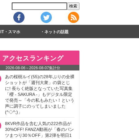
IT・スマホ
ネットの話題
アクセスランキング
2026-08-06
～
2026-08-07
集計分
あの桜樹ルイ(55)の28年ぶりの全裸
ショットが「週刊大衆」の袋とじ
に! 長らく絶版となっていた写真集
「櫻 - SAKURA -」もデジタル限定
で発売～「今の私もみたい！という
声に調子にのってしまいました
(^◇^;)」
8KVR作品を含む人気の222作品が
30%OFF! FANZA動画が「春のパン
ツまつり30％OFF」第2弾を明日1