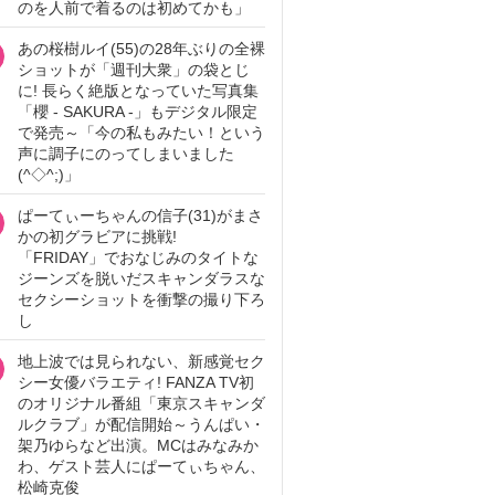
のを人前で着るのは初めてかも」
あの桜樹ルイ(55)の28年ぶりの全裸
ショットが「週刊大衆」の袋とじ
に! 長らく絶版となっていた写真集
「櫻 - SAKURA -」もデジタル限定
で発売～「今の私もみたい！という
声に調子にのってしまいました
(^◇^;)」
ぱーてぃーちゃんの信子(31)がまさ
かの初グラビアに挑戦!
「FRIDAY」でおなじみのタイトな
ジーンズを脱いだスキャンダラスな
セクシーショットを衝撃の撮り下ろ
し
地上波では見られない、新感覚セク
シー女優バラエティ! FANZA TV初
のオリジナル番組「東京スキャンダ
ルクラブ」が配信開始～うんぱい・
架乃ゆらなど出演。MCはみなみか
わ、ゲスト芸人にぱーてぃちゃん、
松崎克俊