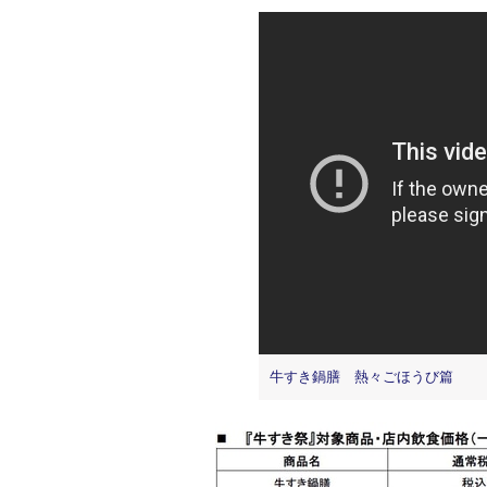
牛すき鍋膳 熱々ごほうび篇