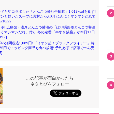
と初コラボした「とんこつ醤油牛鍋膳」1,017kcalを食す!
2
ンと効いたスープに具材たっぷり! にんにくマシマシだれで
0/22]
ボ! 広島発・濃厚とんこつ醤油の「ばり嗎監修とんこつ醤油
にくマシマシだれ」付)、冬の定番「牛すき鍋膳」が本日17日
17]
5分間税込1,089円! 「イオン超！ブラックフライデー」特
75円でトッピング商品も食べ放題! 予約必須で店頭でのみ受
]
3
この記事が面白かったら
ネタとぴをフォロー
4