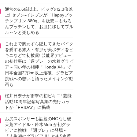
通常の5.6倍以上、ビッグの2.3倍以
上! セブン‐イレブンが「Happyプッ
チンプリン 380g」を販売～もちろ
んプッチンして、お皿に移してプル
ル～ンと楽しめる
これまで胸元すら隠してきたバイク
を愛する旅人・有那が美ボディをビ
キニなどで初披露! 芸能界デビュー
の初仕事は「週プレ」の水着グラビ
ア～同い年の相棒「Honda X4」で
日本全国2万km以上走破。グラビア
挑戦への想いも語ったメイキング動
画も
桜井日奈子が衝撃の初ビキニ! 芸能
活動10周年記念写真集の先行カッ
トが「FRIDAY」に掲載
お尻スポンサーも話題のNGなし破
天荒アイドル・鈴木Mob.が初グラ
ビアに挑戦! 「週プレ」に登場～
「人生初のグラビア!!!しかも5水着