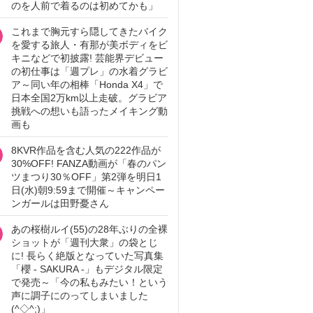
のを人前で着るのは初めてかも」
これまで胸元すら隠してきたバイク
を愛する旅人・有那が美ボディをビ
キニなどで初披露! 芸能界デビュー
の初仕事は「週プレ」の水着グラビ
ア～同い年の相棒「Honda X4」で
日本全国2万km以上走破。グラビア
挑戦への想いも語ったメイキング動
画も
8KVR作品を含む人気の222作品が
30%OFF! FANZA動画が「春のパン
ツまつり30％OFF」第2弾を明日1
日(水)朝9:59まで開催～キャンペー
ンガールは田野憂さん
あの桜樹ルイ(55)の28年ぶりの全裸
ショットが「週刊大衆」の袋とじ
に! 長らく絶版となっていた写真集
「櫻 - SAKURA -」もデジタル限定
で発売～「今の私もみたい！という
声に調子にのってしまいました
(^◇^;)」