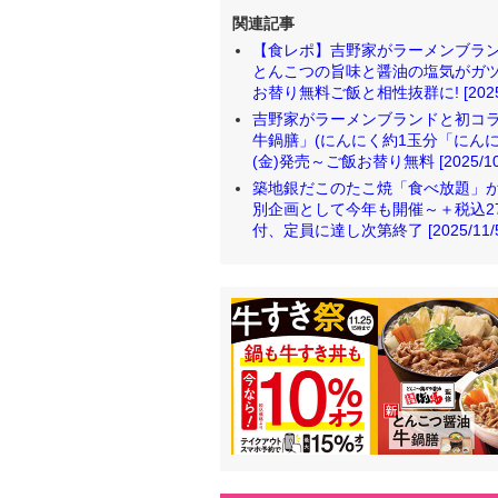
関連記事
【食レポ】吉野家がラーメンブランド
とんこつの旨味と醤油の塩気がガツ
お替り無料ご飯と相性抜群に! [2025/1
吉野家がラーメンブランドと初コラ
牛鍋膳」(にんにく約1玉分「にん
(金)発売～ご飯お替り無料 [2025/10/
築地銀だこのたこ焼「食べ放題」が4
別企画として今年も開催～＋税込2
付、定員に達し次第終了 [2025/11/5