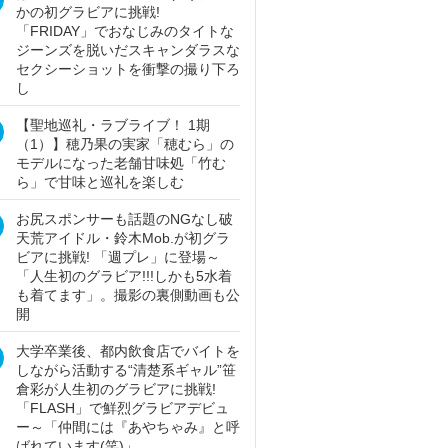
かの初グラビアに挑戦!
「FRIDAY」でおなじみのタイトな
ジーンズを脱いだスキャンダラスな
セクシーショットを衝撃の撮り下ろ
し
【聖地巡礼・ラブライブ！ 1期
（1）】穂乃果の実家「穂むら」の
モデルになった老舗甘味処「竹む
ら」で甘味と巡礼を楽しむ
お尻スポンサーも話題のNGなし破
天荒アイドル・鈴木Mob.が初グラ
ビアに挑戦! 「週プレ」に登場～
「人生初のグラビア!!!しかも5水着
も着てます」。撮影の裏側動画も公
開
大学卒業後、都内飲食店でバイトを
しながら活動する“清楚系ギャル”笹
倉彩が人生初のグラビアに挑戦!
「FLASH」で鮮烈グラビアデビュ
ー～「仲間には『あやちゃみ』と呼
ばれています(笑)」