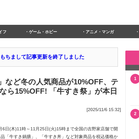
イフ
ゲーム・ホビー
アニメ・マンガ
1日をもちまして記事更新を終了しました
1
など冬の人気商品が10%OFF、テ
ら15%OFF! 「牛すき祭」が本日
[2025/11/6 15:32]
2
日(木)11時～11月25日(火)15時まで全国の吉野家店舗で開
商品「牛すき鍋膳」、「牛すき丼」など対象商品を税込価格か