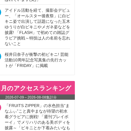
アイドル活動を経て、撮影会デビュ
ー、「オールスター後夜祭」に白ビ
キニ姿で出演して話題になった五木
ゆうりが白ビキニやメガネ姿などを
披露! 「FLASH」で初めての雑誌グ
ラビア挑戦～特技は人の名前を忘れ
ないこと
桜井日奈子が衝撃の初ビキニ! 芸能
活動10周年記念写真集の先行カッ
トが「FRIDAY」に掲載
ヵ月のアクセスランキング
2026-07-09
～
2026-08-08
集計分
「FRUITS ZIPPER」の水色担当“ま
なふぃ”こと真中まなが待望の初水
着グラビアに挑戦! 「週刊プレイボ
ーイ」でメリハリのある美ボディを
披露～「ビキニとか下着みたいなも