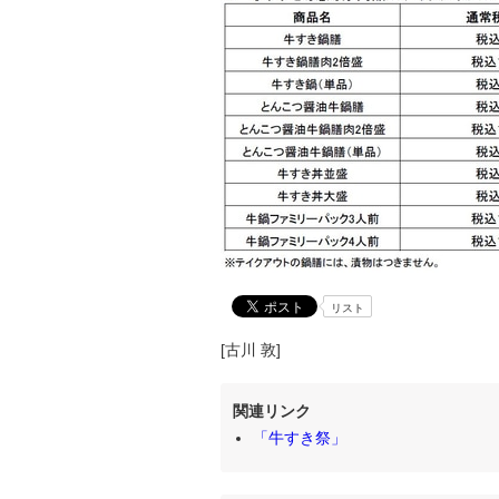
リスト
[古川 敦]
関連リンク
「牛すき祭」