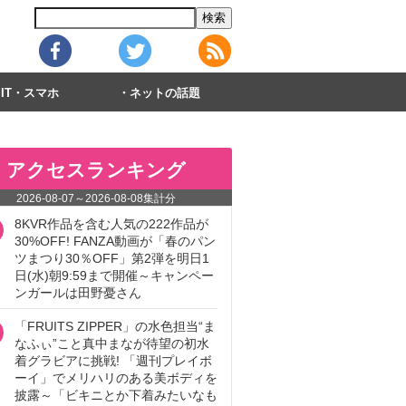
IT・スマホ
ネットの話題
アクセスランキング
2026-08-07
～
2026-08-08
集計分
8KVR作品を含む人気の222作品が
30%OFF! FANZA動画が「春のパン
ツまつり30％OFF」第2弾を明日1
日(水)朝9:59まで開催～キャンペー
ンガールは田野憂さん
「FRUITS ZIPPER」の水色担当“ま
なふぃ”こと真中まなが待望の初水
着グラビアに挑戦! 「週刊プレイボ
ーイ」でメリハリのある美ボディを
披露～「ビキニとか下着みたいなも