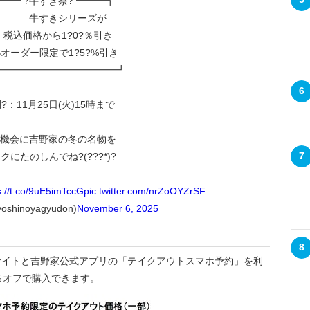
━━ ?牛すき祭? ━━━┓
牛すきシリーズが
込価格から1?0?％引き
Bオーダー限定で1?5?%引き
━━━━━━━━━━━━┛
6
?：11月25日(火)15時まで
機会に吉野家の冬の名物を
7
クにたのしんでね?(???*)?
s://t.co/9uE5imTccG
pic.twitter.com/nrZoOYZrSF
shinoyagyudon)
November 6, 2025
8
イトと吉野家公式アプリの「テイクアウトスマホ予約」を利
％オフで購入できます。