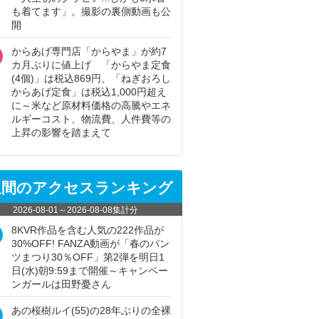
も着てます」。撮影の裏側動画も公
開
からあげ専門店「からやま」が約7
カ月ぶりに値上げ 「からやま定食
(4個)」は税込869円、「ねぎおろし
からあげ定食」は税込1,000円超え
に～米など原材料価格の高騰やエネ
ルギーコスト、物流費、人件費等の
上昇の影響を踏まえて
週間のアクセスランキング
2026-08-01
～
2026-08-08
集計分
8KVR作品を含む人気の222作品が
30%OFF! FANZA動画が「春のパン
ツまつり30％OFF」第2弾を明日1
日(水)朝9:59まで開催～キャンペー
ンガールは田野憂さん
あの桜樹ルイ(55)の28年ぶりの全裸