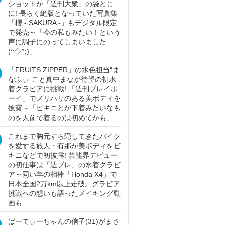
ショットが「週刊大衆」の袋とじ
に! 長らく絶版となっていた写真集
「櫻 - SAKURA -」もデジタル限定
で発売～「今の私もみたい！という
声に調子にのってしまいました
(^◇^;)」
「FRUITS ZIPPER」の水色担当“ま
なふぃ”こと真中まなが待望の初水
着グラビアに挑戦! 「週刊プレイボ
ーイ」でメリハリのある美ボディを
披露～「ビキニとか下着みたいなも
のを人前で着るのは初めてかも」
これまで胸元すら隠してきたバイク
を愛する旅人・有那が美ボディをビ
キニなどで初披露! 芸能界デビュー
の初仕事は「週プレ」の水着グラビ
ア～同い年の相棒「Honda X4」で
日本全国2万km以上走破。グラビア
挑戦への想いも語ったメイキング動
画も
ぱーてぃーちゃんの信子(31)がまさ