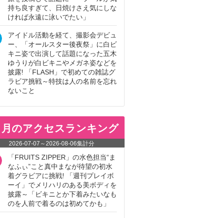
持ち良すぎて、日焼けさえ気にしな
ければ永遠に泳いでたい」
アイドル活動を経て、撮影会デビュ
ー、「オールスター後夜祭」に白ビ
キニ姿で出演して話題になった五木
ゆうりが白ビキニやメガネ姿などを
披露! 「FLASH」で初めての雑誌グ
ラビア挑戦～特技は人の名前を忘れ
ないこと
ヵ月のアクセスランキング
2026-07-07
～
2026-08-06
集計分
「FRUITS ZIPPER」の水色担当“ま
なふぃ”こと真中まなが待望の初水
着グラビアに挑戦! 「週刊プレイボ
ーイ」でメリハリのある美ボディを
披露～「ビキニとか下着みたいなも
のを人前で着るのは初めてかも」