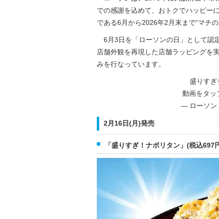
での感謝を込めて、おトクでハッピー
である6月から2026年2月末まで“マ
6月3日を「ローソンの日」として認定
店舗外観を再現した店舗ラッピングを実施
みを行なっています。
盛りすぎ
動画をタッ
— ローソン (@
2月16日(月)発売
「盛りすぎ！ナポリタン」(税込697円