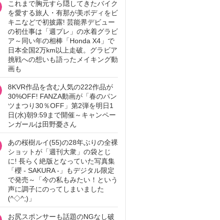
これまで胸元すら隠してきたバイク
を愛する旅人・有那が美ボディをビ
キニなどで初披露! 芸能界デビュー
の初仕事は「週プレ」の水着グラビ
ア～同い年の相棒「Honda X4」で
日本全国2万km以上走破。グラビア
挑戦への想いも語ったメイキング動
画も
8KVR作品を含む人気の222作品が
30%OFF! FANZA動画が「春のパン
ツまつり30％OFF」第2弾を明日1
日(水)朝9:59まで開催～キャンペー
ンガールは田野憂さん
あの桜樹ルイ(55)の28年ぶりの全裸
ショットが「週刊大衆」の袋とじ
に! 長らく絶版となっていた写真集
「櫻 - SAKURA -」もデジタル限定
で発売～「今の私もみたい！という
声に調子にのってしまいました
(^◇^;)」
お尻スポンサーも話題のNGなし破