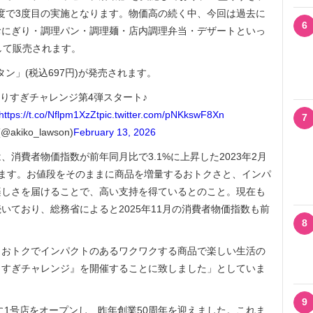
年度で3度目の実施となります。物価高の続く中、今回は過去に
6
おにぎり・調理パン・調理麺・店内調理弁当・デザートといっ
して販売されます。
ン」(税込697円)が発売されます。
りすぎチャレンジ第4弾スタート♪
https://t.co/Nflpm1XzZt
pic.twitter.com/pNKkswF8Xn
7
akiko_lawson)
February 13, 2026
消費者物価指数が前年同月比で3.1%に上昇した2023年2月
ます。お値段をそのままに商品を増量するおトクさと、インパ
楽しさを届けることで、高い支持を得ているとのこと。現在も
いており、総務省によると2025年11月の消費者物価指数も前
8
おトクでインパクトのあるワクワクする商品で楽しい生活の
りすぎチャレンジ』を開催することに致しました」としていま
9
に1号店をオープンし、昨年創業50周年を迎えました。これま