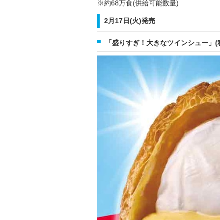
※約68万食(供給可能数量)
2月17日(火)発売
「盛りすぎ！大きなツインシュー」(税