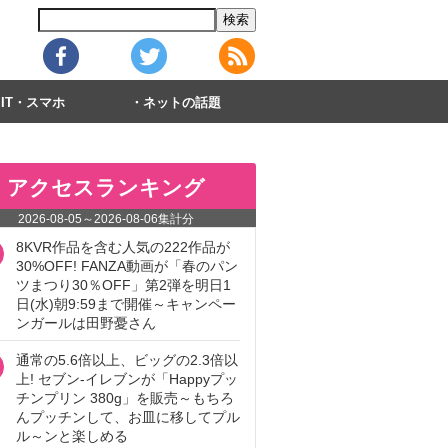
IT・スマホ
ネットの話題
アクセスランキング
2026-08-05
～
2026-08-06
集計分
8KVR作品を含む人気の222作品が
30%OFF! FANZA動画が「春のパン
ツまつり30％OFF」第2弾を明日1
日(水)朝9:59まで開催～キャンペー
ンガールは田野憂さん
通常の5.6倍以上、ビッグの2.3倍以
上! セブン‐イレブンが「Happyプッ
チンプリン 380g」を販売～もちろ
んプッチンして、お皿に移してプル
ル～ンと楽しめる