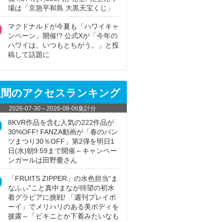
場は「京急平和島 大黒天宝くじ」
マクドナルドが今夏も「ハワイキャ
ンペーン」開催!? 公式Xが「今年の
ハワイは、いつもとちがう。」と投
稿して話題に
週間のアクセスランキング
2026-07-30
～
2026-08-06
集計分
8KVR作品を含む人気の222作品が
30%OFF! FANZA動画が「春のパン
ツまつり30％OFF」第2弾を明日1
日(水)朝9:59まで開催～キャンペー
ンガールは田野憂さん
「FRUITS ZIPPER」の水色担当“ま
なふぃ”こと真中まなが待望の初水
着グラビアに挑戦! 「週刊プレイボ
ーイ」でメリハリのある美ボディを
披露～「ビキニとか下着みたいなも