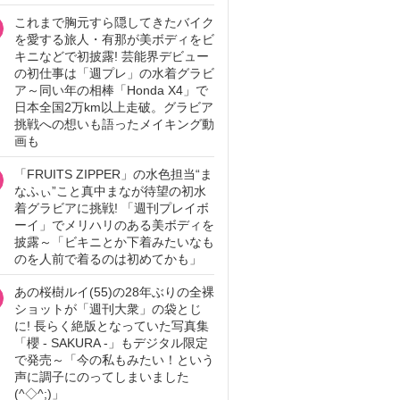
これまで胸元すら隠してきたバイク
を愛する旅人・有那が美ボディをビ
キニなどで初披露! 芸能界デビュー
の初仕事は「週プレ」の水着グラビ
ア～同い年の相棒「Honda X4」で
日本全国2万km以上走破。グラビア
挑戦への想いも語ったメイキング動
画も
「FRUITS ZIPPER」の水色担当“ま
なふぃ”こと真中まなが待望の初水
着グラビアに挑戦! 「週刊プレイボ
ーイ」でメリハリのある美ボディを
披露～「ビキニとか下着みたいなも
のを人前で着るのは初めてかも」
あの桜樹ルイ(55)の28年ぶりの全裸
ショットが「週刊大衆」の袋とじ
に! 長らく絶版となっていた写真集
「櫻 - SAKURA -」もデジタル限定
で発売～「今の私もみたい！という
声に調子にのってしまいました
(^◇^;)」