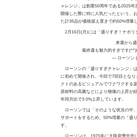
ャレンジ」は創業50周年である2025
開催した際に特に人気だったという、
た計35品が価格据え置きで約50%増量
2月16日(月)には「盛りすぎ！ナポリタ
来週から盛
最終週も魅力的すぎです(^^)
— ローソン (@
ローソンの「盛りすぎチャレンジ」は、
に初めて開催され、今回で7回目となり
クトのあるビジュアルでワクワクする
原材料の高騰などにより物価の上昇が続
年同月比で3.0%上昇しています。
ローソンでは「そのような状況の中、
サポートをするため、50%増量の『盛
す。
ローソンは、1975年に大阪府豊中市