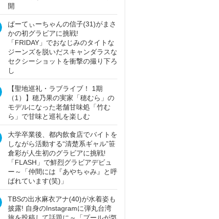
開
ぱーてぃーちゃんの信子(31)がまさ
かの初グラビアに挑戦!
「FRIDAY」でおなじみのタイトな
ジーンズを脱いだスキャンダラスな
セクシーショットを衝撃の撮り下ろ
し
【聖地巡礼・ラブライブ！ 1期
（1）】穂乃果の実家「穂むら」の
モデルになった老舗甘味処「竹む
ら」で甘味と巡礼を楽しむ
大学卒業後、都内飲食店でバイトを
しながら活動する“清楚系ギャル”笹
倉彩が人生初のグラビアに挑戦!
「FLASH」で鮮烈グラビアデビュ
ー～「仲間には『あやちゃみ』と呼
ばれています(笑)」
TBSの出水麻衣アナ(40)が水着姿も
披露! 自身のInstagramに弾丸台湾
旅を投稿して話題に～「プールが気