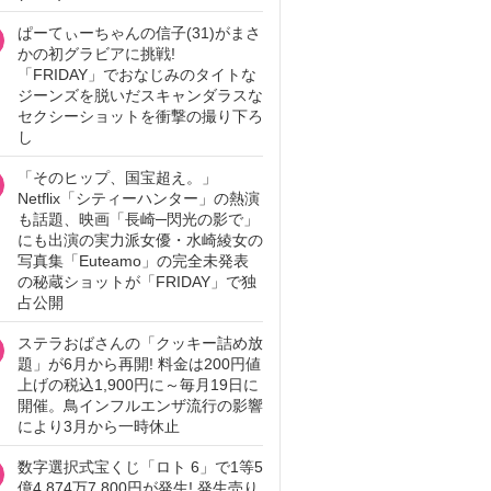
ぱーてぃーちゃんの信子(31)がまさ
かの初グラビアに挑戦!
「FRIDAY」でおなじみのタイトな
ジーンズを脱いだスキャンダラスな
セクシーショットを衝撃の撮り下ろ
し
「そのヒップ、国宝超え。」
Netflix「シティーハンター」の熱演
も話題、映画「長崎─閃光の影で」
にも出演の実力派女優・水崎綾女の
写真集「Euteamo」の完全未発表
の秘蔵ショットが「FRIDAY」で独
占公開
ステラおばさんの「クッキー詰め放
題」が6月から再開! 料金は200円値
上げの税込1,900円に～毎月19日に
開催。鳥インフルエンザ流行の影響
により3月から一時休止
数字選択式宝くじ「ロト 6」で1等5
億4,874万7,800円が発生! 発生売り