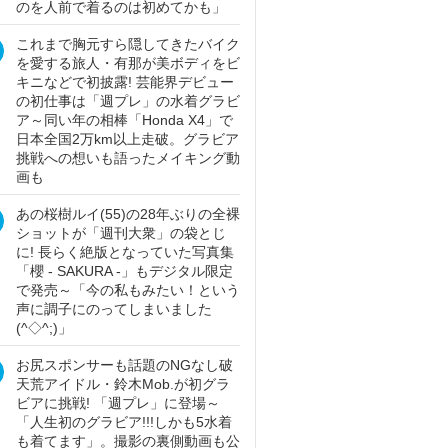
のを人前で着るのは初めてかも」
これまで胸元すら隠してきたバイク
を愛する旅人・有那が美ボディをビ
キニなどで初披露! 芸能界デビュー
の初仕事は「週プレ」の水着グラビ
ア～同い年の相棒「Honda X4」で
日本全国2万km以上走破。グラビア
挑戦への想いも語ったメイキング動
画も
あの桜樹ルイ(55)の28年ぶりの全裸
ショットが「週刊大衆」の袋とじ
に! 長らく絶版となっていた写真集
「櫻 - SAKURA -」もデジタル限定
で発売～「今の私もみたい！という
声に調子にのってしまいました
(^◇^;)」
お尻スポンサーも話題のNGなし破
天荒アイドル・鈴木Mob.が初グラ
ビアに挑戦! 「週プレ」に登場～
「人生初のグラビア!!!しかも5水着
も着てます」。撮影の裏側動画も公