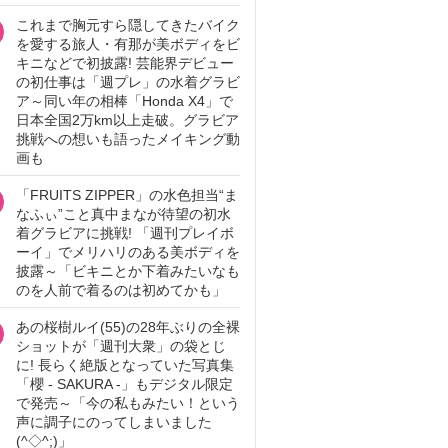
これまで胸元すら隠してきたバイク
を愛する旅人・有那が美ボディをビ
キニなどで初披露! 芸能界デビュー
の初仕事は「週プレ」の水着グラビ
ア～同い年の相棒「Honda X4」で
日本全国2万km以上走破。グラビア
挑戦への想いも語ったメイキング動
画も
「FRUITS ZIPPER」の水色担当“ま
なふぃ”こと真中まなが待望の初水
着グラビアに挑戦! 「週刊プレイボ
ーイ」でメリハリのある美ボディを
披露～「ビキニとか下着みたいなも
のを人前で着るのは初めてかも」
あの桜樹ルイ(55)の28年ぶりの全裸
ショットが「週刊大衆」の袋とじ
に! 長らく絶版となっていた写真集
「櫻 - SAKURA -」もデジタル限定
で発売～「今の私もみたい！という
声に調子にのってしまいました
(^◇^;)」