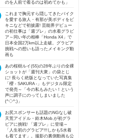
のを人前で着るのは初めてかも」
これまで胸元すら隠してきたバイク
を愛する旅人・有那が美ボディをビ
キニなどで初披露! 芸能界デビュー
の初仕事は「週プレ」の水着グラビ
ア～同い年の相棒「Honda X4」で
日本全国2万km以上走破。グラビア
挑戦への想いも語ったメイキング動
画も
あの桜樹ルイ(55)の28年ぶりの全裸
ショットが「週刊大衆」の袋とじ
に! 長らく絶版となっていた写真集
「櫻 - SAKURA -」もデジタル限定
で発売～「今の私もみたい！という
声に調子にのってしまいました
(^◇^;)」
お尻スポンサーも話題のNGなし破
天荒アイドル・鈴木Mob.が初グラ
ビアに挑戦! 「週プレ」に登場～
「人生初のグラビア!!!しかも5水着
も着てます」。撮影の裏側動画も公