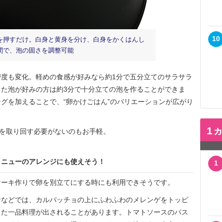
10
を押すだけ。白身と黄身を分け、白身をかくはんし
間で、泡の固さを調整可能
度も変化。軽めの食感が好みなら約1分で五分立てのサラサラ
た泡が好みの方は約3分で十分立ての泡を作ることができま
グを加えることで、“卵かけごはん”のバリエーションが広がり
1
を取り回す必要がないのもお手軽。
メニューのアレンジにも使えそう！
1
ーキ作りで卵を別立てにする時にも利用できそうです。
などでは、カルパッチョの上にふわふわのメレンゲをトッピ
った一品料理が出されることがあります。トマトソースのパス