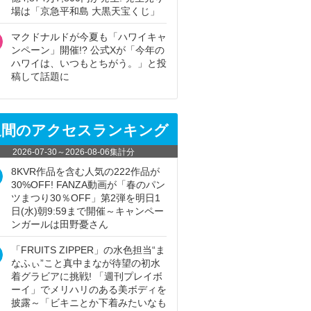
場は「京急平和島 大黒天宝くじ」
マクドナルドが今夏も「ハワイキャ
ンペーン」開催!? 公式Xが「今年の
ハワイは、いつもとちがう。」と投
稿して話題に
週間のアクセスランキング
2026-07-30
～
2026-08-06
集計分
8KVR作品を含む人気の222作品が
30%OFF! FANZA動画が「春のパン
ツまつり30％OFF」第2弾を明日1
日(水)朝9:59まで開催～キャンペー
ンガールは田野憂さん
「FRUITS ZIPPER」の水色担当“ま
なふぃ”こと真中まなが待望の初水
着グラビアに挑戦! 「週刊プレイボ
ーイ」でメリハリのある美ボディを
披露～「ビキニとか下着みたいなも