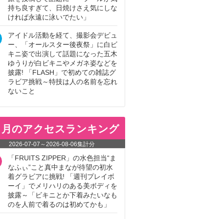
持ち良すぎて、日焼けさえ気にしな
ければ永遠に泳いでたい」
アイドル活動を経て、撮影会デビュ
ー、「オールスター後夜祭」に白ビ
キニ姿で出演して話題になった五木
ゆうりが白ビキニやメガネ姿などを
披露! 「FLASH」で初めての雑誌グ
ラビア挑戦～特技は人の名前を忘れ
ないこと
ヵ月のアクセスランキング
2026-07-07
～
2026-08-06
集計分
「FRUITS ZIPPER」の水色担当“ま
なふぃ”こと真中まなが待望の初水
着グラビアに挑戦! 「週刊プレイボ
ーイ」でメリハリのある美ボディを
披露～「ビキニとか下着みたいなも
のを人前で着るのは初めてかも」