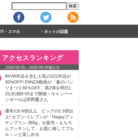
IT・スマホ
ネットの話題
アクセスランキング
2026-08-05
～
2026-08-06
集計分
8KVR作品を含む人気の222作品が
30%OFF! FANZA動画が「春のパン
ツまつり30％OFF」第2弾を明日1
日(水)朝9:59まで開催～キャンペー
ンガールは田野憂さん
通常の5.6倍以上、ビッグの2.3倍以
上! セブン‐イレブンが「Happyプッ
チンプリン 380g」を販売～もちろ
んプッチンして、お皿に移してプル
ル～ンと楽しめる