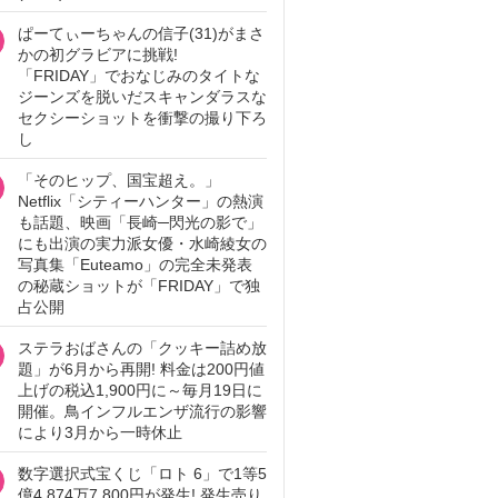
ぱーてぃーちゃんの信子(31)がまさ
かの初グラビアに挑戦!
「FRIDAY」でおなじみのタイトな
ジーンズを脱いだスキャンダラスな
セクシーショットを衝撃の撮り下ろ
し
「そのヒップ、国宝超え。」
Netflix「シティーハンター」の熱演
も話題、映画「長崎─閃光の影で」
にも出演の実力派女優・水崎綾女の
写真集「Euteamo」の完全未発表
の秘蔵ショットが「FRIDAY」で独
占公開
ステラおばさんの「クッキー詰め放
題」が6月から再開! 料金は200円値
上げの税込1,900円に～毎月19日に
開催。鳥インフルエンザ流行の影響
により3月から一時休止
数字選択式宝くじ「ロト 6」で1等5
億4,874万7,800円が発生! 発生売り