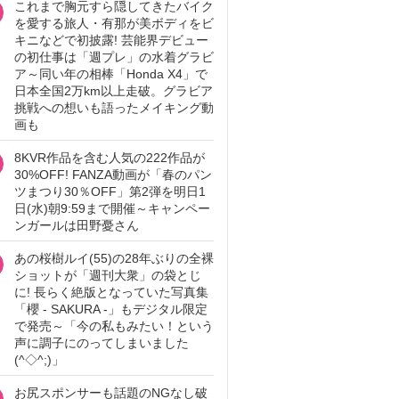
これまで胸元すら隠してきたバイク
を愛する旅人・有那が美ボディをビ
キニなどで初披露! 芸能界デビュー
の初仕事は「週プレ」の水着グラビ
ア～同い年の相棒「Honda X4」で
日本全国2万km以上走破。グラビア
挑戦への想いも語ったメイキング動
画も
8KVR作品を含む人気の222作品が
30%OFF! FANZA動画が「春のパン
ツまつり30％OFF」第2弾を明日1
日(水)朝9:59まで開催～キャンペー
ンガールは田野憂さん
あの桜樹ルイ(55)の28年ぶりの全裸
ショットが「週刊大衆」の袋とじ
に! 長らく絶版となっていた写真集
「櫻 - SAKURA -」もデジタル限定
で発売～「今の私もみたい！という
声に調子にのってしまいました
(^◇^;)」
お尻スポンサーも話題のNGなし破