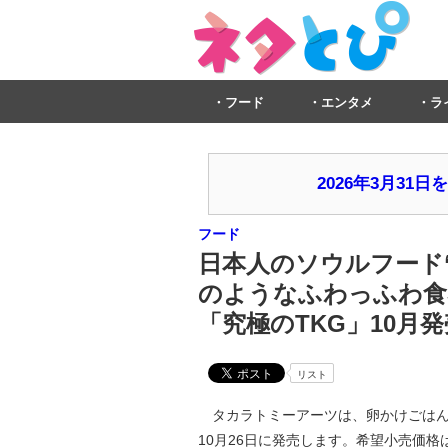
フード
エンタメ
ラ
2026年3月3
フード
日本人のソウルフード
のようなふわっふわ食
「究極のTKG」10月
リスト
タカラトミーアーツは、卵かけごはん
10月26日に発売します。希望小売価格