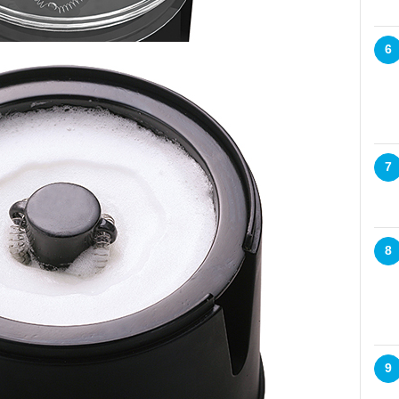
6
7
8
9