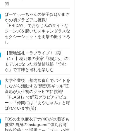
開
ぱーてぃーちゃんの信子(31)がまさ
かの初グラビアに挑戦!
「FRIDAY」でおなじみのタイトな
ジーンズを脱いだスキャンダラスな
セクシーショットを衝撃の撮り下ろ
し
【聖地巡礼・ラブライブ！ 1期
（1）】穂乃果の実家「穂むら」の
モデルになった老舗甘味処「竹む
ら」で甘味と巡礼を楽しむ
大学卒業後、都内飲食店でバイトを
しながら活動する“清楚系ギャル”笹
倉彩が人生初のグラビアに挑戦!
「FLASH」で鮮烈グラビアデビュ
ー～「仲間には『あやちゃみ』と呼
ばれています(笑)」
TBSの出水麻衣アナ(40)が水着姿も
披露! 自身のInstagramに弾丸台湾
旅を投稿して話題に～「プールが気