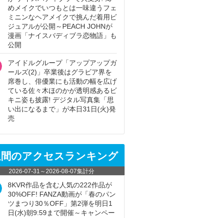
めメイクでいつもとは一味違うフェ
ミニンなヘアメイクで挑んだ着用ビ
ジュアルが公開～PEACH JOHNが
漫画「ナイスバディブラ恋物語」も
公開
アイドルグループ「アップアップガ
ールズ(2)」卒業後はグラビア界を
席巻し、俳優業にも活動の幅を広げ
ている佐々木ほのかが透明感あるビ
キニ姿も披露! デジタル写真集「思
い出になるまで」が本日31日(火)発
売
週間のアクセスランキング
2026-07-31
～
2026-08-07
集計分
8KVR作品を含む人気の222作品が
30%OFF! FANZA動画が「春のパン
ツまつり30％OFF」第2弾を明日1
日(水)朝9:59まで開催～キャンペー