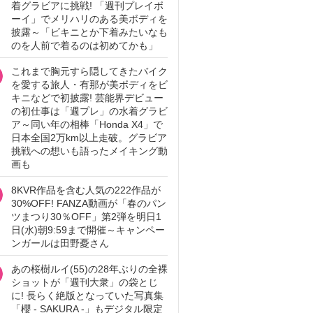
着グラビアに挑戦! 「週刊プレイボ
ーイ」でメリハリのある美ボディを
披露～「ビキニとか下着みたいなも
のを人前で着るのは初めてかも」
これまで胸元すら隠してきたバイク
を愛する旅人・有那が美ボディをビ
キニなどで初披露! 芸能界デビュー
の初仕事は「週プレ」の水着グラビ
ア～同い年の相棒「Honda X4」で
日本全国2万km以上走破。グラビア
挑戦への想いも語ったメイキング動
画も
8KVR作品を含む人気の222作品が
30%OFF! FANZA動画が「春のパン
ツまつり30％OFF」第2弾を明日1
日(水)朝9:59まで開催～キャンペー
ンガールは田野憂さん
あの桜樹ルイ(55)の28年ぶりの全裸
ショットが「週刊大衆」の袋とじ
に! 長らく絶版となっていた写真集
「櫻 - SAKURA -」もデジタル限定