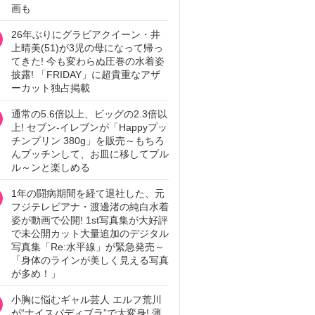
画も
26年ぶりにグラビアクイーン・井
上晴美(51)が3児の母になって帰っ
てきた! 今も変わらぬ圧巻の水着姿
披露! 「FRIDAY」に超貴重なアザ
ーカット独占掲載
通常の5.6倍以上、ビッグの2.3倍以
上! セブン‐イレブンが「Happyプッ
チンプリン 380g」を販売～もちろ
んプッチンして、お皿に移してプル
ル～ンと楽しめる
1年の闘病期間を経て退社した、元
フジテレビアナ・渡邊渚の純白水着
姿が動画で公開! 1st写真集が大好評
で未公開カット大量追加のデジタル
写真集「Re:水平線」が緊急発売～
「身体のラインが美しく見える写真
が多め！」
小胸に悩むギャル芸人 エルフ荒川
が“ナイスバディブラ”で大変身! 薄