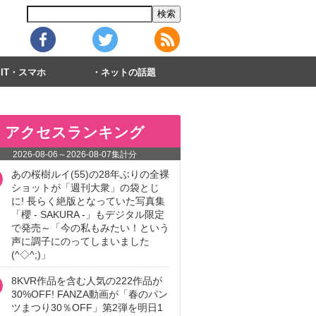
IT・スマホ
ネットの話題
アクセスランキング
2026-08-06
～
2026-08-07
集計分
あの桜樹ルイ(55)の28年ぶりの全裸
ショットが「週刊大衆」の袋とじ
に! 長らく絶版となっていた写真集
「櫻 - SAKURA -」もデジタル限定
で発売～「今の私もみたい！という
声に調子にのってしまいました
(^◇^;)」
8KVR作品を含む人気の222作品が
30%OFF! FANZA動画が「春のパン
ツまつり30％OFF」第2弾を明日1