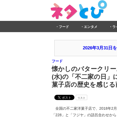
フード
エンタメ
ラ
2026年3月3
フード
懐かしのバタークリーム
(水)の「不二家の日」
菓子店の歴史を感じる
リスト
全国の不二家洋菓子店で、2018年2月
「228」と「フジヤ」の語呂合わせから