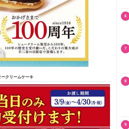
6
7
タークリームケーキ
8
9