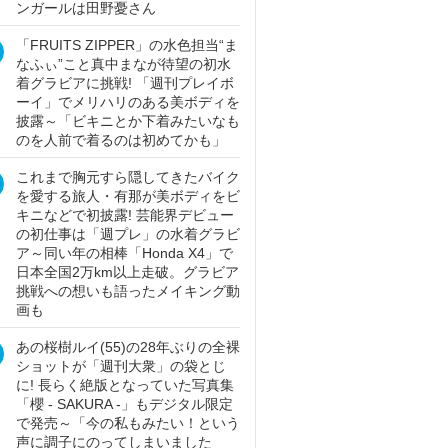
ンガールは田野憂さん
「FRUITS ZIPPER」の水色担当“ま
なふぃ”こと真中まなが待望の初水
着グラビアに挑戦! 「週刊プレイボ
ーイ」でメリハリのある美ボディを
披露～「ビキニとか下着みたいなも
のを人前で着るのは初めてかも」
これまで胸元すら隠してきたバイク
を愛する旅人・有那が美ボディをビ
キニなどで初披露! 芸能界デビュー
の初仕事は「週プレ」の水着グラビ
ア～同い年の相棒「Honda X4」で
日本全国2万km以上走破。グラビア
挑戦への想いも語ったメイキング動
画も
あの桜樹ルイ(55)の28年ぶりの全裸
ショットが「週刊大衆」の袋とじ
に! 長らく絶版となっていた写真集
「櫻 - SAKURA -」もデジタル限定
で発売～「今の私もみたい！という
声に調子にのってしまいました