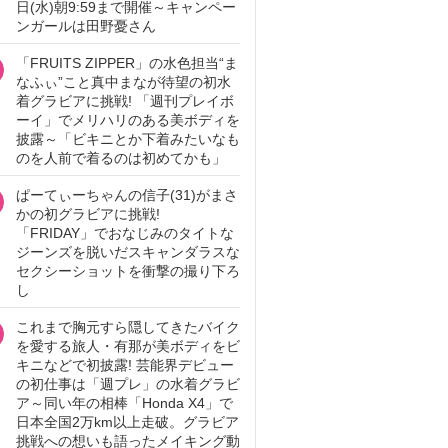
日(水)朝9:59まで開催～キャンペー
ンガールは田野憂さん
「FRUITS ZIPPER」の水色担当“ま
なふぃ”こと真中まなが待望の初水
着グラビアに挑戦! 「週刊プレイボ
ーイ」でメリハリのある美ボディを
披露～「ビキニとか下着みたいなも
のを人前で着るのは初めてかも」
ぱーてぃーちゃんの信子(31)がまさ
かの初グラビアに挑戦!
「FRIDAY」でおなじみのタイトな
ジーンズを脱いだスキャンダラスな
セクシーショットを衝撃の撮り下ろ
し
これまで胸元すら隠してきたバイク
を愛する旅人・有那が美ボディをビ
キニなどで初披露! 芸能界デビュー
の初仕事は「週プレ」の水着グラビ
ア～同い年の相棒「Honda X4」で
日本全国2万km以上走破。グラビア
挑戦への想いも語ったメイキング動