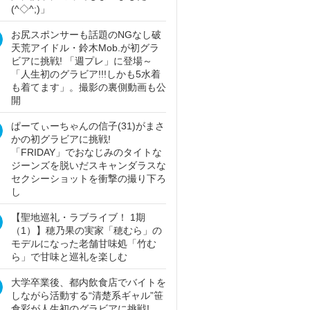
(^◇^;)」
お尻スポンサーも話題のNGなし破
天荒アイドル・鈴木Mob.が初グラ
ビアに挑戦! 「週プレ」に登場～
「人生初のグラビア!!!しかも5水着
も着てます」。撮影の裏側動画も公
開
ぱーてぃーちゃんの信子(31)がまさ
かの初グラビアに挑戦!
「FRIDAY」でおなじみのタイトな
ジーンズを脱いだスキャンダラスな
セクシーショットを衝撃の撮り下ろ
し
【聖地巡礼・ラブライブ！ 1期
（1）】穂乃果の実家「穂むら」の
モデルになった老舗甘味処「竹む
ら」で甘味と巡礼を楽しむ
大学卒業後、都内飲食店でバイトを
しながら活動する“清楚系ギャル”笹
倉彩が人生初のグラビアに挑戦!