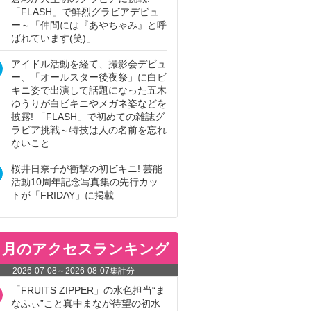
「FLASH」で鮮烈グラビアデビュ
ー～「仲間には『あやちゃみ』と呼
ばれています(笑)」
アイドル活動を経て、撮影会デビュ
ー、「オールスター後夜祭」に白ビ
キニ姿で出演して話題になった五木
ゆうりが白ビキニやメガネ姿などを
披露! 「FLASH」で初めての雑誌グ
ラビア挑戦～特技は人の名前を忘れ
ないこと
桜井日奈子が衝撃の初ビキニ! 芸能
活動10周年記念写真集の先行カッ
トが「FRIDAY」に掲載
ヵ月のアクセスランキング
2026-07-08
～
2026-08-07
集計分
「FRUITS ZIPPER」の水色担当“ま
なふぃ”こと真中まなが待望の初水