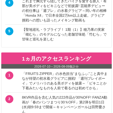
これまで胸元すら隠してきたバイクを愛する旅人・有
4
那が美ボディをビキニなどで初披露! 芸能界デビュー
の初仕事は「週プレ」の水着グラビア～同い年の相棒
「Honda X4」で日本全国2万km以上走破。グラビア
挑戦への想いも語ったメイキング動画も
【聖地巡礼・ラブライブ！ 1期（1）】穂乃果の実家
5
「穂むら」のモデルになった老舗甘味処「竹むら」で
甘味と巡礼を楽しむ
1ヵ月のアクセスランキング
2026-07-10
～
2026-08-09
集計分
「FRUITS ZIPPER」の水色担当“まなふぃ”こと真中ま
1
なが待望の初水着グラビアに挑戦! 「週刊プレイボー
イ」でメリハリのある美ボディを披露～「ビキニとか
下着みたいなものを人前で着るのは初めてかも」
8KVR作品を含む人気の222作品が30%OFF! FANZA動
2
画が「春のパンツまつり30％OFF」第2弾を明日1日
(水)朝9:59まで開催～キャンペーンガールは田野憂さ
ん