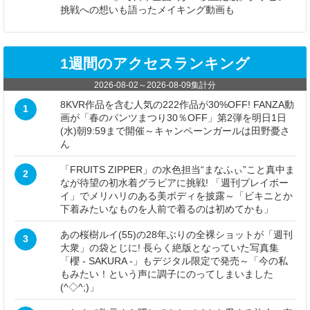
挑戦への想いも語ったメイキング動画も
1週間のアクセスランキング
2026-08-02
～
2026-08-09
集計分
8KVR作品を含む人気の222作品が30%OFF! FANZA動
1
画が「春のパンツまつり30％OFF」第2弾を明日1日
(水)朝9:59まで開催～キャンペーンガールは田野憂さ
ん
「FRUITS ZIPPER」の水色担当“まなふぃ”こと真中ま
2
なが待望の初水着グラビアに挑戦! 「週刊プレイボー
イ」でメリハリのある美ボディを披露～「ビキニとか
下着みたいなものを人前で着るのは初めてかも」
あの桜樹ルイ(55)の28年ぶりの全裸ショットが「週刊
3
大衆」の袋とじに! 長らく絶版となっていた写真集
「櫻 - SAKURA -」もデジタル限定で発売～「今の私
もみたい！という声に調子にのってしまいました
(^◇^;)」