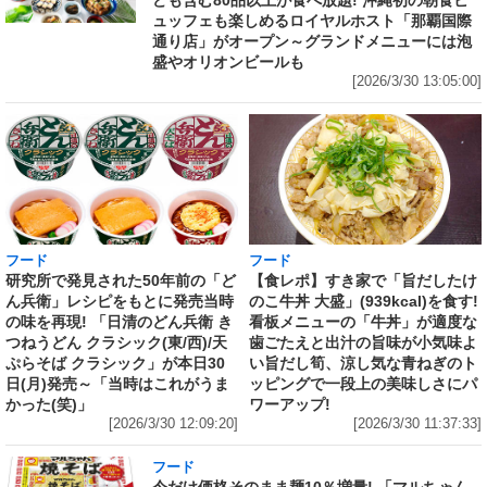
ども含む80品以上が食べ放題! 沖縄初の朝食ビ
ュッフェも楽しめるロイヤルホスト「那覇国際
通り店」がオープン～グランドメニューには泡
盛やオリオンビールも
[2026/3/30 13:05:00]
フード
フード
研究所で発見された50年前の「ど
【食レポ】すき家で「旨だしたけ
ん兵衛」レシピをもとに発売当時
のこ牛丼 大盛」(939kcal)を食す!
の味を再現! 「日清のどん兵衛 き
看板メニューの「牛丼」が適度な
つねうどん クラシック(東/西)/天
歯ごたえと出汁の旨味が小気味よ
ぷらそば クラシック」が本日30
い旨だし筍、涼し気な青ねぎのト
日(月)発売～「当時はこれがうま
ッピングで一段上の美味しさにパ
かった(笑)」
ワーアップ!
[2026/3/30 12:09:20]
[2026/3/30 11:37:33]
フード