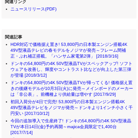
関連リンク
ニュースリリース(PDF)
関連記事
HDR対応で価格据え置き! 53,800円の日本製エンジン搭載4K
49V型液晶テレビの春モデルをノジマが発売～フレーム間補
正・ぶれ補正搭載。「ハンサム家電第2弾」 [2018/3/16]
ドンキの54,800円の4K 50V型液晶TVがスペックアップ! ソフト
ウェアを改善し、輝度やコントラスト比などが向上した第三弾
が登場 [2018/3/12]
ドンキの54,800円の4K 50V型液晶TVが帰ってくる! 価格据え置
きの後継モデルが10月3日(火)に発売～メインボードのメーカー
は「非公表」。前機種より供給量は増やす [2017/9/29]
初回入荷分が4日で完売! 53,800円の日本製エンジン搭載4K
49V型液晶テレビをノジマが発売～ドンキより1インチ小さく千
円安い [2017/10/12]
今回の追加導入で生産終了! ドンキの54,800円の4K 50V型液晶
TVが本日14日(金)予約再開～majica会員限定で1,400台
[2017/7/14]