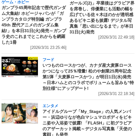
ゲーム・ホビー
ガールズ(2)」卒業後はグラビア界
ガンプラ45周年記念で歴代ガンダ
を席巻し、俳優業にも活動の幅を
ム大集結! ホビージャパンが「ガ
広げている佐々木ほのかが透明感
ンプラカタログ特別編 ガンプラ
あるビキニ姿も披露! デジタル写
45th 歴代アニメのガンダム集
真集「思い出になるまで」が本日
結!」を本日31日(火)発売～ガンプ
31日(火)発売
ラ史のこれまでとこれからを網羅
[2026/3/31 22:49:18]
した1冊
[2026/3/31 23:25:46]
フード
いつものロースかつが、カナダ産大麦豚ロース
かつになって25％増量! 松のや創業25周年記念
第1弾「大麦豚ロースかつ」が明日1日(水)発売
～日本ハムとのコラボでボリュームも旨みも“特
別仕様”にアップデート!
[2026/3/31 22:18:34]
エンタメ
アイドルグループ「My_Stage」の人気メンバ
ー・浜辺ゆりなが色白マシュマロボディをビキ
ニ姿や入浴姿で披露! 「FLASH」に初グラビア
のアザーカット掲載～デジタル写真集「天使の
素顔」も発売