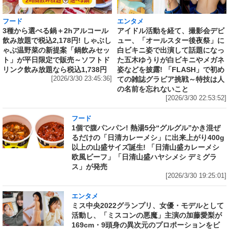
フード
エンタメ
3種から選べる鍋＋2hアルコール
アイドル活動を経て、撮影会デビ
飲み放題で税込2,178円! しゃぶし
ュー、「オールスター後夜祭」に
ゃぶ温野菜の新提案「鍋飲みセッ
白ビキニ姿で出演して話題になっ
ト」が平日限定で販売～ソフトド
た五木ゆうりが白ビキニやメガネ
リンク飲み放題なら税込1,738円
姿などを披露! 「FLASH」で初め
[2026/3/30 23:45:36]
ての雑誌グラビア挑戦～特技は人
の名前を忘れないこと
[2026/3/30 22:53:52]
フード
1個で腹パンパン! 熱湯5分“グルグル”かき混ぜ
るだけの「日清カレーメシ」に出来上がり400g
以上の山盛サイズ誕生! 「日清山盛カレーメシ
欧風ビーフ」「日清山盛ハヤシメシ デミグラ
ス」が発売
[2026/3/30 19:25:01]
エンタメ
ミス中央2022グランプリ、女優・モデルとして
活動し、「ミスコンの悪魔」主演の加藤愛梨が
169cm・9頭身の異次元のプロポーションをビ