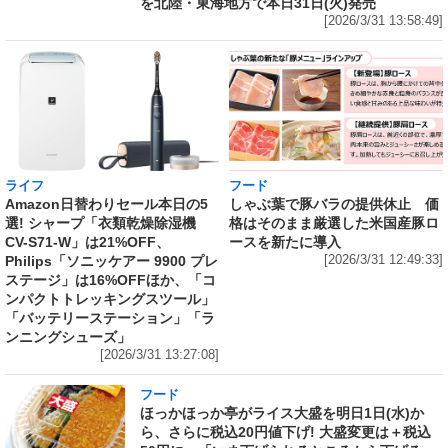
を北陸・東海地方で本日31日(火)発売
[2026/3/31 13:58:49]
ライフ
フード
Amazon日替わりセール本日の5
しゃぶ葉で豚バラの提供休止 価
選! シャープ「衣類乾燥除湿機
格はそのまま厳選した米国産豚ロ
CV-S71-W」は21%OFF、
ースを新たに導入
Philips「ソニッケアー 9900 プレ
[2026/3/31 12:49:33]
ステージ」は16%OFFほか、「コ
ンパクトトレッキングスツール」
「バッテリーステーション」「ラ
ンニングシューズ」
[2026/3/31 13:27:08]
フード
ほっかほっか亭がライス大盛を明日1日(水)か
ら、さらに税込20円値下げ! 大盛変更は＋税込