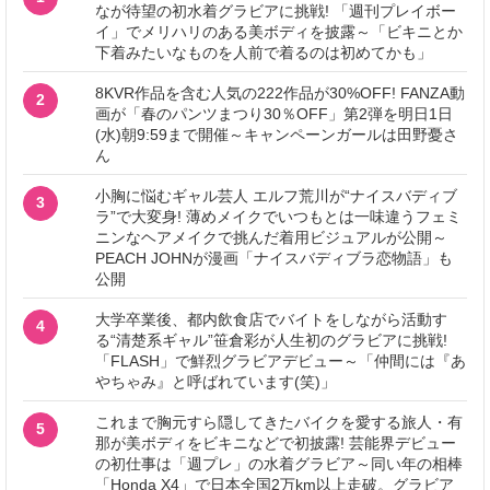
なが待望の初水着グラビアに挑戦! 「週刊プレイボー
イ」でメリハリのある美ボディを披露～「ビキニとか
下着みたいなものを人前で着るのは初めてかも」
8KVR作品を含む人気の222作品が30%OFF! FANZA動
2
画が「春のパンツまつり30％OFF」第2弾を明日1日
(水)朝9:59まで開催～キャンペーンガールは田野憂さ
ん
小胸に悩むギャル芸人 エルフ荒川が“ナイスバディブ
3
ラ”で大変身! 薄めメイクでいつもとは一味違うフェミ
ニンなヘアメイクで挑んだ着用ビジュアルが公開～
PEACH JOHNが漫画「ナイスバディブラ恋物語」も
公開
大学卒業後、都内飲食店でバイトをしながら活動す
4
る“清楚系ギャル”笹倉彩が人生初のグラビアに挑戦!
「FLASH」で鮮烈グラビアデビュー～「仲間には『あ
やちゃみ』と呼ばれています(笑)」
これまで胸元すら隠してきたバイクを愛する旅人・有
5
那が美ボディをビキニなどで初披露! 芸能界デビュー
の初仕事は「週プレ」の水着グラビア～同い年の相棒
「Honda X4」で日本全国2万km以上走破。グラビア