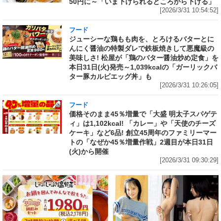
50円に～「いま下げられるところから下げる」
[2026/3/31 10:54:52]
フード
ジューシーな鶏もも肉を、とろけるバターとに
んにく醤油の特製ダレで鉄板焼きして悪魔級の
美味しさ! 松屋が「鶏のバター醤油炒め定食」を
本日31日(火)発売～1,039kcalの「ガーリックバ
ター豚カルビエッグ丼」も
[2026/3/31 10:26:05]
フード
価格そのまま45％増量で「大盛 明太子スパゲテ
ィ」は1,102kcal! 「カレー」や「天使のチーズ
ケーキ」など6品! 創立45周年のファミリーマー
トの「なぜか45％増量作戦」2週目が本日31日
(火)から開催
[2026/3/31 09:30:29]