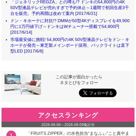
「ジェネリックREGZA」との噂も!? ドンキの54,800円の4K
50V型液晶テレビが売れすぎで予約休止～1週間で初回生産3千
台を販売。予約再開は改めて案内 [2017/6/21]
ドン・キホーテに対抗!? DMMが50型4Kディスプレイを49,900
円に1万円値下げ～ドンキはWチューナー搭載で54,800円
[2017/6/14]
市場最安値に挑戦! 54,800円の4K 50V型液晶テレビをドン・キ
ホーテが発売～東芝製メインボード採用、バックライトは直下
型LED [2017/6/8]
この記事が面白かったら
ネタとぴをフォロー
アクセスランキング
2026-08-08
～
2026-08-09
集計分
「FRUITS ZIPPER」の水色担当“まなふぃ”こと真中ま
1