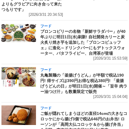
よりもグラビアに向き合って来た
つもりです」
[2026/3/31 20:34:53]
フード
ブロンコビリーの名物「新鮮サラダバー」が40
年ぶりに明日1日(水)刷新! 自社開発カリーと炭
火炙り焼き芋を追加した「ブロンコビュッフ
ェ」に進化～ドリンクバーにもデトックスウォ
ーター、バタフライピー、台湾茶が登場
[2026/3/31 15:53:59]
フード
丸亀製麺の「釜揚げうどん」が半額で税込190
円! 得サイズは390円お得な税込380円! 「釜揚
げうどんの日」が明日1日(水)開催～「旨辛 肉ラ
ー油つけ汁」も数量限定で販売
[2026/3/31 15:04:04]
フード
ご飯が隠れてしまうほどの直径14cmの大きなコ
ロッケにから揚げ3個で税込646円のお弁当! ロ
ーソンが「高岡大仏コロッケ＆から揚げ弁当」