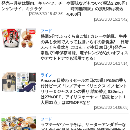
発売～具材は謎肉、キャベツ、チ
や薬味などもついて税込2,200円!
ンゲンサイ、キクラゲ
「時間無制限」の挑戦枠は税込
[2026/3/30 15:42:35]
4,400円
[2026/3/30 15:17:42]
フード
熱湯5分でふっくら白ご飯! カレーや納豆、牛丼
の具も余裕で入ってお皿いらずの新提案! 「日清
ふっくら釜炊き ごはん」が本日30日(月)発売～
常温で1年保存可能。電子レンジがないオフィス
やアウトドアでも活用できる!
[2026/3/30 14:17:14]
ライフ
Amazon日替わりセール本日の5選! P&Gの香り
付けビーズ「レノアオードリュクス イノセント
リリー＆ジャスミンの香り 詰め替え 920mL」
は27%OFF、アイリスオーヤマ「防災セット 1
人用31点」は32%OFFなど
[2026/3/30 14:06:08]
フード
ラフテーやソーキそば、サーターアンダギーな