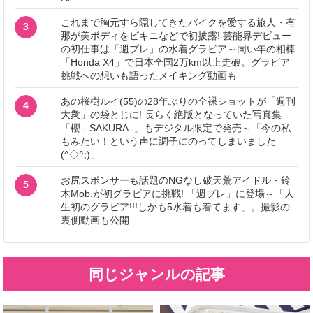
これまで胸元すら隠してきたバイクを愛する旅人・有
3
那が美ボディをビキニなどで初披露! 芸能界デビュー
の初仕事は「週プレ」の水着グラビア～同い年の相棒
「Honda X4」で日本全国2万km以上走破。グラビア
挑戦への想いも語ったメイキング動画も
あの桜樹ルイ(55)の28年ぶりの全裸ショットが「週刊
4
大衆」の袋とじに! 長らく絶版となっていた写真集
「櫻 - SAKURA -」もデジタル限定で発売～「今の私
もみたい！という声に調子にのってしまいました
(^◇^;)」
お尻スポンサーも話題のNGなし破天荒アイドル・鈴
5
木Mob.が初グラビアに挑戦! 「週プレ」に登場～「人
生初のグラビア!!!しかも5水着も着てます」。撮影の
裏側動画も公開
同じジャンルの記事