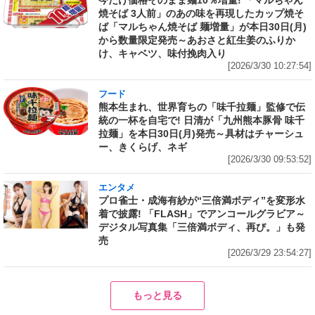
今だけ価格そのまま麺10％増量! 「マルちゃん
焼そば 3人前」のあの味を再現したカップ焼そ
ば「マルちゃん焼そば 麺増量」が本日30日(月)
から数量限定発売～あおさと紅生姜のふりか
け、キャベツ、味付挽肉入り
[2026/3/30 10:27:54]
フード
熊本生まれ、世界育ちの「味千拉麺」監修で伝
統の一杯を自宅で! 日清が「九州熊本豚骨 味千
拉麺」を本日30日(月)発売～具材はチャーシュ
ー、きくらげ、ネギ
[2026/3/30 09:53:52]
エンタメ
プロ雀士・成海有紗が“三倍満ボディ”を変形水
着で披露! 「FLASH」でアンコールグラビア～
デジタル写真集「三倍満ボディ、再び。」も発
売
[2026/3/29 23:54:27]
もっと見る