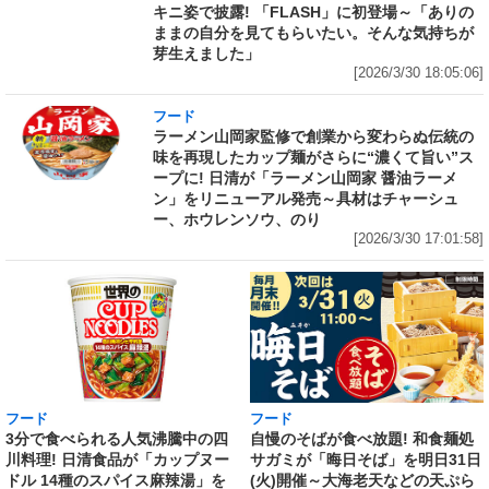
キニ姿で披露! 「FLASH」に初登場～「ありの
ままの自分を見てもらいたい。そんな気持ちが
芽生えました」
[2026/3/30 18:05:06]
フード
ラーメン山岡家監修で創業から変わらぬ伝統の
味を再現したカップ麺がさらに“濃くて旨い”ス
ープに! 日清が「ラーメン山岡家 醤油ラーメ
ン」をリニューアル発売～具材はチャーシュ
ー、ホウレンソウ、のり
[2026/3/30 17:01:58]
フード
フード
3分で食べられる人気沸騰中の四
自慢のそばが食べ放題! 和食麺処
川料理! 日清食品が「カップヌー
サガミが「晦日そば」を明日31日
ドル 14種のスパイス麻辣湯」を
(火)開催～大海老天などの天ぷら