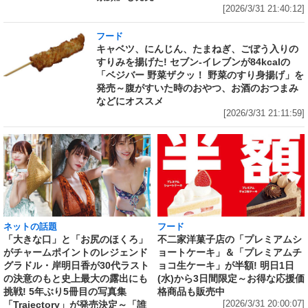
[2026/3/31 21:40:12]
フード
キャベツ、にんじん、たまねぎ、ごぼう入りの
すりみを揚げた! セブン‐イレブンが84kcalの
「ベジバー 野菜ザクッ！ 野菜のすり身揚げ」を
発売～腹がすいた時のおやつ、お酒のおつまみ
などにオススメ
[2026/3/31 21:11:59]
ネットの話題
フード
「大きな口」と「お尻のほくろ」
不二家洋菓子店の「プレミアムシ
がチャームポイントのレジェンド
ョートケーキ」＆「プレミアムチ
グラドル・岸明日香が30代ラスト
ョコ生ケーキ」が半額! 明日1日
の決意のもと史上最大の露出にも
(水)から3日間限定～お得な応援価
挑戦! 5年ぶり5冊目の写真集
格商品も販売中
「Trajectory」が発売決定～「誰
[2026/3/31 20:00:07]