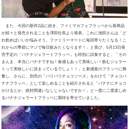
また、今回の新作2品に続き、ファミマカフェフラッペから新商品
が続々と発売されることを澤田社長より発表。これに池田さんは「ど
れ飲めばいいか悩みそう。ファミリーマートに毎回寄りたくなる！こ
れからの季節にマジで毎日飲みたくなります！」と喜び、5月13日発
売予定の「バナナジェラートフラッペ」も特別に試食すると、「その
まんま、本当にバナナですね！食感もあって美味しい！飲むジェラー
トって美味しいに決まっているでしょ！！」と新感覚のフラッペに興
奮し、さらに、別売の「パリパリチョコソース」をかけて「チョコバ
ナナフラッペ」として楽しめることを紹介されると「バナナにチョコ
かけるとか、絶対間違いなしじゃないですか！」と一度に二度楽しめ
るバナナジェラートフラッペに期待を寄せていました。