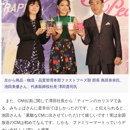
左から商品・物流・品質管理本部ファストフーズ部 部長 島田奈奈氏、
池田美優さん、代表取締役社長 澤田貴司氏
また、CM出演に関して澤田社長から「ティーンのカリスマであ
る、みちょぱさんに是非出てほしかったのです。」と伝えられると、
池田さんも「素敵なCMに出させていただけて嬉しいです！実は全国
放送のCMは初めてなんです。しかも、ファミリーマートっていうデ
カい会社！！(笑)」と感激。