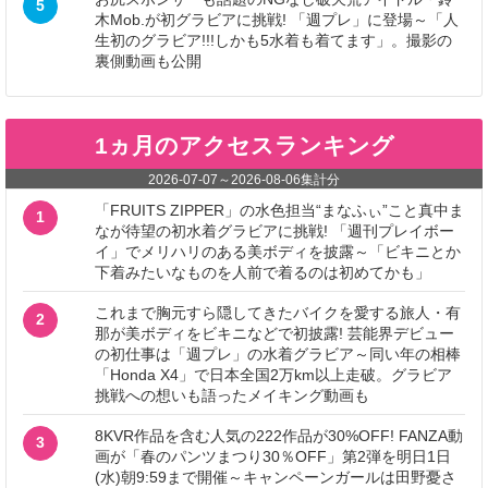
5
木Mob.が初グラビアに挑戦! 「週プレ」に登場～「人
生初のグラビア!!!しかも5水着も着てます」。撮影の
裏側動画も公開
1ヵ月のアクセスランキング
2026-07-07
～
2026-08-06
集計分
「FRUITS ZIPPER」の水色担当“まなふぃ”こと真中ま
1
なが待望の初水着グラビアに挑戦! 「週刊プレイボー
イ」でメリハリのある美ボディを披露～「ビキニとか
下着みたいなものを人前で着るのは初めてかも」
これまで胸元すら隠してきたバイクを愛する旅人・有
2
那が美ボディをビキニなどで初披露! 芸能界デビュー
の初仕事は「週プレ」の水着グラビア～同い年の相棒
「Honda X4」で日本全国2万km以上走破。グラビア
挑戦への想いも語ったメイキング動画も
8KVR作品を含む人気の222作品が30%OFF! FANZA動
3
画が「春のパンツまつり30％OFF」第2弾を明日1日
(水)朝9:59まで開催～キャンペーンガールは田野憂さ