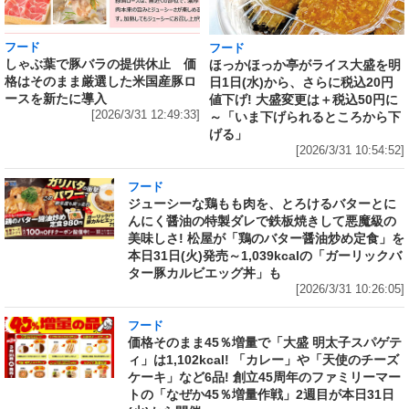
フード
フード
しゃぶ葉で豚バラの提供休止 価
ほっかほっか亭がライス大盛を明
格はそのまま厳選した米国産豚ロ
日1日(水)から、さらに税込20円
ースを新たに導入
値下げ! 大盛変更は＋税込50円に
[2026/3/31 12:49:33]
～「いま下げられるところから下
げる」
[2026/3/31 10:54:52]
フード
ジューシーな鶏もも肉を、とろけるバターとに
んにく醤油の特製ダレで鉄板焼きして悪魔級の
美味しさ! 松屋が「鶏のバター醤油炒め定食」を
本日31日(火)発売～1,039kcalの「ガーリックバ
ター豚カルビエッグ丼」も
[2026/3/31 10:26:05]
フード
価格そのまま45％増量で「大盛 明太子スパゲテ
ィ」は1,102kcal! 「カレー」や「天使のチーズ
ケーキ」など6品! 創立45周年のファミリーマー
トの「なぜか45％増量作戦」2週目が本日31日