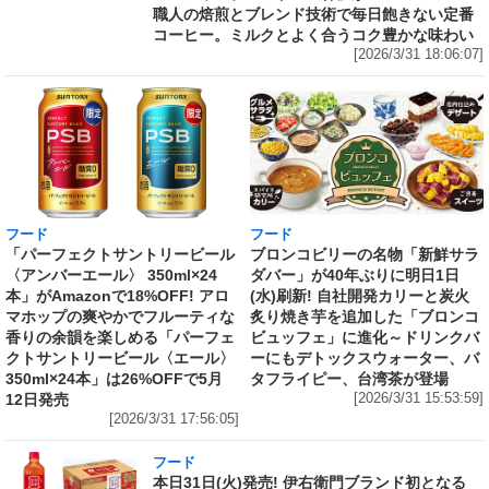
職人の焙煎とブレンド技術で毎日飽きない定番
コーヒー。ミルクとよく合うコク豊かな味わい
[2026/3/31 18:06:07]
フード
フード
「パーフェクトサントリービール
ブロンコビリーの名物「新鮮サラ
〈アンバーエール〉 350ml×24
ダバー」が40年ぶりに明日1日
本」がAmazonで18%OFF! アロ
(水)刷新! 自社開発カリーと炭火
マホップの爽やかでフルーティな
炙り焼き芋を追加した「ブロンコ
香りの余韻を楽しめる「パーフェ
ビュッフェ」に進化～ドリンクバ
クトサントリービール〈エール〉
ーにもデトックスウォーター、バ
350ml×24本」は26%OFFで5月
タフライピー、台湾茶が登場
12日発売
[2026/3/31 15:53:59]
[2026/3/31 17:56:05]
フード
本日31日(火)発売! 伊右衛門ブランド初となる