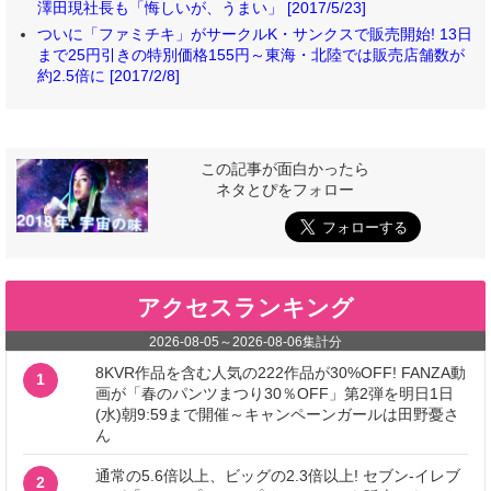
澤田現社長も「悔しいが、うまい」 [2017/5/23]
ついに「ファミチキ」がサークルK・サンクスで販売開始! 13日
まで25円引きの特別価格155円～東海・北陸では販売店舗数が
約2.5倍に [2017/2/8]
この記事が面白かったら
ネタとぴをフォロー
アクセスランキング
2026-08-05
～
2026-08-06
集計分
8KVR作品を含む人気の222作品が30%OFF! FANZA動
1
画が「春のパンツまつり30％OFF」第2弾を明日1日
(水)朝9:59まで開催～キャンペーンガールは田野憂さ
ん
通常の5.6倍以上、ビッグの2.3倍以上! セブン‐イレブ
2