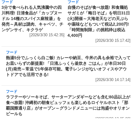
発売から10年、昨年までの累計寄付金額は
6,344,952円
[2026/3/30 15:50:17]
フード
フード
3分で食べられる人気沸騰中の四
自慢のそばが食べ放題! 和食麺処
川料理! 日清食品が「カップヌー
サガミが「晦日そば」を明日31日
ドル 14種のスパイス麻辣湯」を
(火)開催～大海老天などの天ぷら
発売～具材は謎肉、キャベツ、チ
や薬味などもついて税込2,200円!
ンゲンサイ、キクラゲ
「時間無制限」の挑戦枠は税込
[2026/3/30 15:42:35]
4,400円
[2026/3/30 15:17:42]
フード
熱湯5分でふっくら白ご飯! カレーや納豆、牛丼
の具も余裕で入ってお皿いらずの新提案! 「日清
ふっくら釜炊き ごはん」が本日30日(月)発売～