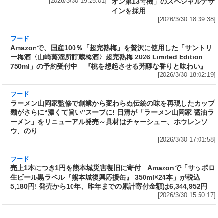
[2026/3/30 19:25:01]
オン第13号機」のスペシャルデザ
インを採用
[2026/3/30 18:39:38]
フード
Amazonで、国産100％「超完熟梅」を贅沢に使
用した「サントリー梅酒〈山崎蒸溜所貯蔵梅
酒〉超完熟梅 2026 Limited Edition 750ml」の
予約受付中 『桃を想起させる芳醇な香りと味
わい』
[2026/3/30 18:02:19]
フード
ラーメン山岡家監修で創業から変わらぬ伝統の
味を再現したカップ麺がさらに“濃くて旨い”ス
ープに! 日清が「ラーメン山岡家 醤油ラーメ
ン」をリニューアル発売～具材はチャーシュ
ー、ホウレンソウ、のり
[2026/3/30 17:01:58]
フード
売上1本につき1円を熊本城災害復旧に寄付
Amazonで「サッポロ生ビール黒ラベル『熊本
城復興応援缶』 350ml×24本」が税込5,180円!