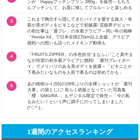
ンが「Happyプッチンプリン 380g」を販売～もちろ
んプッチンして、お皿に移してプルル～ンと楽しめる
これまで胸元すら隠してきたバイクを愛する旅人・有
3
那が美ボディをビキニなどで初披露! 芸能界デビュー
の初仕事は「週プレ」の水着グラビア～同い年の相棒
「Honda X4」で日本全国2万km以上走破。グラビア
挑戦への想いも語ったメイキング動画も
「FRUITS ZIPPER」の水色担当“まなふぃ”こと真中ま
4
なが待望の初水着グラビアに挑戦! 「週刊プレイボー
イ」でメリハリのある美ボディを披露～「ビキニとか
下着みたいなものを人前で着るのは初めてかも」
あの桜樹ルイ(55)の28年ぶりの全裸ショットが「週刊
5
大衆」の袋とじに! 長らく絶版となっていた写真集
「櫻 - SAKURA -」もデジタル限定で発売～「今の私
もみたい！という声に調子にのってしまいました
(^◇^;)」
1週間のアクセスランキング