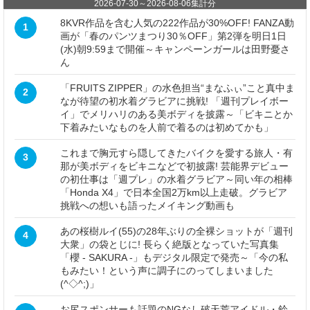
2026-07-30
～
2026-08-06
集計分
8KVR作品を含む人気の222作品が30%OFF! FANZA動
1
画が「春のパンツまつり30％OFF」第2弾を明日1日
(水)朝9:59まで開催～キャンペーンガールは田野憂さ
ん
「FRUITS ZIPPER」の水色担当“まなふぃ”こと真中ま
2
なが待望の初水着グラビアに挑戦! 「週刊プレイボー
イ」でメリハリのある美ボディを披露～「ビキニとか
下着みたいなものを人前で着るのは初めてかも」
これまで胸元すら隠してきたバイクを愛する旅人・有
3
那が美ボディをビキニなどで初披露! 芸能界デビュー
の初仕事は「週プレ」の水着グラビア～同い年の相棒
「Honda X4」で日本全国2万km以上走破。グラビア
挑戦への想いも語ったメイキング動画も
あの桜樹ルイ(55)の28年ぶりの全裸ショットが「週刊
4
大衆」の袋とじに! 長らく絶版となっていた写真集
「櫻 - SAKURA -」もデジタル限定で発売～「今の私
もみたい！という声に調子にのってしまいました
(^◇^;)」
お尻スポンサーも話題のNGなし破天荒アイドル・鈴