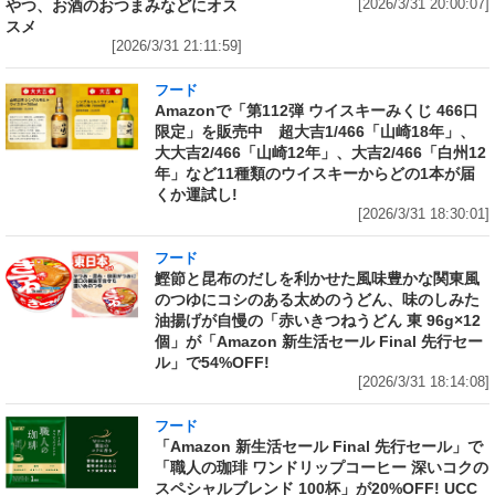
やつ、お酒のおつまみなどにオス
[2026/3/31 20:00:07]
スメ
[2026/3/31 21:11:59]
フード
Amazonで「第112弾 ウイスキーみくじ 466口
限定」を販売中 超大吉1/466「山崎18年」、
大大吉2/466「山崎12年」、大吉2/466「白州12
年」など11種類のウイスキーからどの1本が届
くか運試し!
[2026/3/31 18:30:01]
フード
鰹節と昆布のだしを利かせた風味豊かな関東風
のつゆにコシのある太めのうどん、味のしみた
油揚げが自慢の「赤いきつねうどん 東 96g×12
個」が「Amazon 新生活セール Final 先行セー
ル」で54%OFF!
[2026/3/31 18:14:08]
フード
「Amazon 新生活セール Final 先行セール」で
「職人の珈琲 ワンドリップコーヒー 深いコクの
スペシャルブレンド 100杯」が20%OFF! UCC