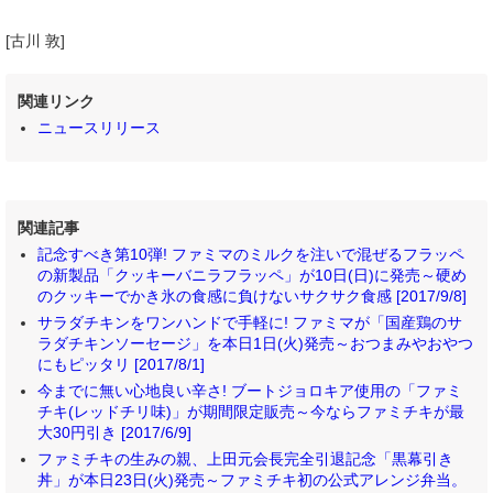
[古川 敦]
関連リンク
ニュースリリース
関連記事
記念すべき第10弾! ファミマのミルクを注いで混ぜるフラッペ
の新製品「クッキーバニラフラッペ」が10日(日)に発売～硬め
のクッキーでかき氷の食感に負けないサクサク食感 [2017/9/8]
サラダチキンをワンハンドで手軽に! ファミマが「国産鶏のサ
ラダチキンソーセージ」を本日1日(火)発売～おつまみやおやつ
にもピッタリ [2017/8/1]
今までに無い心地良い辛さ! ブートジョロキア使用の「ファミ
チキ(レッドチリ味)」が期間限定販売～今ならファミチキが最
大30円引き [2017/6/9]
ファミチキの生みの親、上田元会長完全引退記念「黒幕引き
丼」が本日23日(火)発売～ファミチキ初の公式アレンジ弁当。