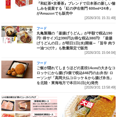
『和紅茶×京番茶』ブレンドで日本茶の新しい愉
しみを提案する「紅の伊右衛門 600ml×24本」
がAmazonでも販売中
[2026/3/31 15:31:49]
フード
丸亀製麺の「釜揚げうどん」が半額で税込190
円! 得サイズは390円お得な税込380円! 「釜揚
げうどんの日」が明日1日(水)開催～「旨辛 肉ラ
ー油つけ汁」も数量限定で販売
[2026/3/31 15:04:04]
フード
ご飯が隠れてしまうほどの直径14cmの大きなコ
ロッケにから揚げ3個で税込646円のお弁当! ロ
ーソンが「高岡大仏コロッケ＆から揚げ弁当」
を北陸・東海地方で本日31日(火)発売
[2026/3/31 13:58:49]