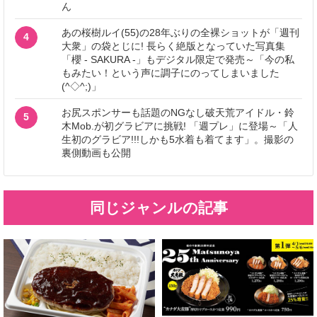
ん
あの桜樹ルイ(55)の28年ぶりの全裸ショットが「週刊
4
大衆」の袋とじに! 長らく絶版となっていた写真集
「櫻 - SAKURA -」もデジタル限定で発売～「今の私
もみたい！という声に調子にのってしまいました
(^◇^;)」
お尻スポンサーも話題のNGなし破天荒アイドル・鈴
5
木Mob.が初グラビアに挑戦! 「週プレ」に登場～「人
生初のグラビア!!!しかも5水着も着てます」。撮影の
裏側動画も公開
同じジャンルの記事