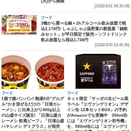
(火)から開催
[2026/3/31 09:30:29]
フード
3種から選べる鍋＋2hアルコール飲み放題で税
込2,178円! しゃぶしゃぶ温野菜の新提案「鍋飲
みセット」が平日限定で販売～ソフトドリンク
飲み放題なら税込1,738円
[2026/3/30 23:45:36]
フード
フード
1個で腹パンパン! 熱湯5分“グルグ
ネット限定「サッポロ生ビール黒
ル”かき混ぜるだけの「日清カレ
ラベル『エヴァンゲリオン』デザ
ーメシ」に出来上がり400g以上
イン缶 12本セットBOX」の予約
の山盛サイズ誕生! 「日清山盛カ
がAmazonでも実施中 350ml缶
レーメシ 欧風ビーフ」「日清山盛
には「エヴァンゲリオン初号機」
ハヤシメシ デミグラス」が発売
を、500ml缶には「エヴァンゲリ