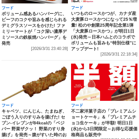
フード
フード
いつものロースかつが、カナダ産
ボリューム感あるハンバーグに、
大麦豚ロースかつになって25％増
ビーフのコクや旨みを感じられる
量! 松のや創業25周年記念第1弾
デミグラスソースをかけた! ファ
「大麦豚ロースかつ」が明日1日
ミリーマートが「コク深い濃厚デ
(水)発売～日本ハムとのコラボで
ミソースの鉄板焼ハンバーグ」を
ボリュームも旨みも“特別仕様”に
発売
アップデート!
[2026/3/31 23:40:28]
[2026/3/31 22:18:34]
フード
フード
キャベツ、にんじん、たまねぎ、
不二家洋菓子店の「プレミアムシ
ごぼう入りのすりみを揚げた! セ
ョートケーキ」＆「プレミアムチ
ブン‐イレブンが84kcalの「ベジ
ョコ生ケーキ」が半額! 明日1日
バー 野菜ザクッ！ 野菜のすり身
(水)から3日間限定～お得な応援価
揚げ」を発売～腹がすいた時のお
格商品も販売中