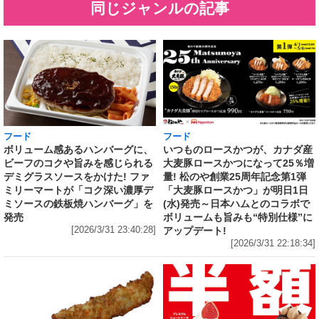
同じジャンルの記事
フード
フード
いつものロースかつが、カナダ産
ボリューム感あるハンバーグに、
大麦豚ロースかつになって25％増
ビーフのコクや旨みを感じられる
量! 松のや創業25周年記念第1弾
デミグラスソースをかけた! ファ
「大麦豚ロースかつ」が明日1日
ミリーマートが「コク深い濃厚デ
(水)発売～日本ハムとのコラボで
ミソースの鉄板焼ハンバーグ」を
ボリュームも旨みも“特別仕様”に
発売
アップデート!
[2026/3/31 23:40:28]
[2026/3/31 22:18:34]