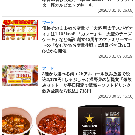
ター豚カルビエッグ丼」も
[2026/3/31 10:26:05]
フード
価格そのまま45％増量で「大盛 明太子スパゲテ
ィ」は1,102kcal! 「カレー」や「天使のチーズ
ケーキ」など6品! 創立45周年のファミリーマー
トの「なぜか45％増量作戦」2週目が本日31日
(火)から開催
[2026/3/31 09:30:29]
フード
3種から選べる鍋＋2hアルコール飲み放題で税
込2,178円! しゃぶしゃぶ温野菜の新提案「鍋飲
みセット」が平日限定で販売～ソフトドリンク
飲み放題なら税込1,738円
[2026/3/30 23:45:36]