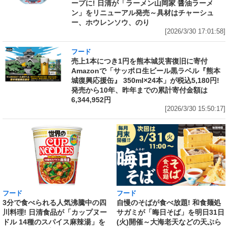
ープに! 日清が「ラーメン山岡家 醤油ラーメ
ン」をリニューアル発売～具材はチャーシュ
ー、ホウレンソウ、のり
[2026/3/30 17:01:58]
フード
売上1本につき1円を熊本城災害復旧に寄付
Amazonで「サッポロ生ビール黒ラベル『熊本
城復興応援缶』 350ml×24本」が税込5,180円!
発売から10年、昨年までの累計寄付金額は
6,344,952円
[2026/3/30 15:50:17]
フード
フード
3分で食べられる人気沸騰中の四
自慢のそばが食べ放題! 和食麺処
川料理! 日清食品が「カップヌー
サガミが「晦日そば」を明日31日
ドル 14種のスパイス麻辣湯」を
(火)開催～大海老天などの天ぷら