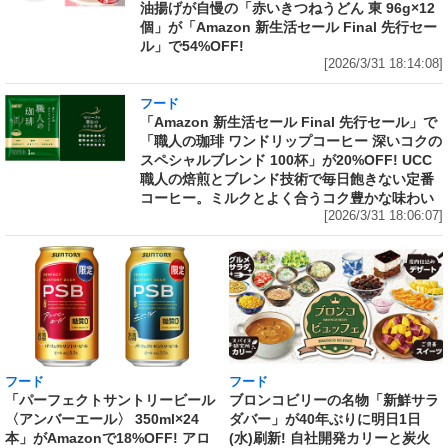
油揚げが自慢の「赤いきつねうどん 東 96g×12
個」が「Amazon 新生活セール Final 先行セー
ル」で54%OFF!
[2026/3/31 18:14:08]
フード
「Amazon 新生活セール Final 先行セール」で
「職人の珈琲 ワンドリップコーヒー 深いコクの
スペシャルブレンド 100杯」が20%OFF! UCC
職人の焙煎とブレンド技術で毎日飽きない定番
コーヒー。ミルクとよく合うコク豊かな味わい
[2026/3/31 18:06:07]
フード
フード
「パーフェクトサントリービール
ブロンコビリーの名物「新鮮サラ
〈アンバーエール〉 350ml×24
ダバー」が40年ぶりに明日1日
本」がAmazonで18%OFF! アロ
(水)刷新! 自社開発カリーと炭火