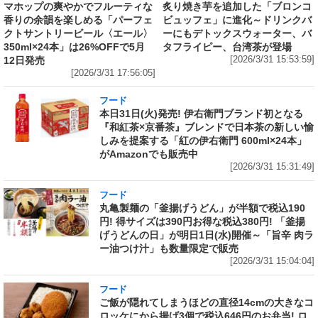
マホップの爽やかでフルーティな
炙り焼き芋を追加した「ブロンコ
香りの余韻を楽しめる「パーフェ
ビュッフェ」に進化～ドリンクバ
クトサントリービール〈エール〉
ーにもデトックスウォーター、バ
350ml×24本」は26%OFFで5月
タフライピー、台湾茶が登場
12日発売
[2026/3/31 15:53:59]
[2026/3/31 17:56:05]
フード
本日31日(火)発売! 伊右衛門ブランド初となる
『和紅茶×京番茶』ブレンドで日本茶の新しい愉
しみを提案する「紅の伊右衛門 600ml×24本」
がAmazonでも販売中
[2026/3/31 15:31:49]
フード
丸亀製麺の「釜揚げうどん」が半額で税込190
円! 得サイズは390円お得な税込380円! 「釜揚
げうどんの日」が明日1日(水)開催～「旨辛 肉ラ
ー油つけ汁」も数量限定で販売
[2026/3/31 15:04:04]
フード
ご飯が隠れてしまうほどの直径14cmの大きなコ
ロッケにから揚げ3個で税込646円のお弁当! ロ