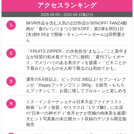
アクセスランキング
2026-08-09
～
2026-08-10
集計分
8KVR作品を含む人気の222作品が30%OFF! FANZA動
1
画が「春のパンツまつり30％OFF」第2弾を明日1日
(水)朝9:59まで開催～キャンペーンガールは田野憂さ
ん
「FRUITS ZIPPER」の水色担当“まなふぃ”こと真中ま
2
なが待望の初水着グラビアに挑戦! 「週刊プレイボー
イ」でメリハリのある美ボディを披露～「ビキニとか
下着みたいなものを人前で着るのは初めてかも」
通常の5.6倍以上、ビッグの2.3倍以上! セブン‐イレブ
3
ンが「Happyプッチンプリン 380g」を販売～もちろ
んプッチンして、お皿に移してプルル～ンと楽しめる
ミス・インターナショナル日本大会ファイナリスト、
4
映画「レディ加賀」やスマスロ「Lラブ嬢3」に出演
の“日本一の神ボディ”奈月セナが究極の肉体美を披露!
大ヒット写真集の未公開カット収録のデジタル限定版
発売