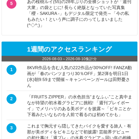
あの桜樹ルイ(55)の28年ぶりの全裸ショットが「週刊
5
大衆」の袋とじに! 長らく絶版となっていた写真集
「櫻 - SAKURA -」もデジタル限定で発売～「今の私
もみたい！という声に調子にのってしまいました
(^◇^;)」
1週間のアクセスランキング
2026-08-03
～
2026-08-10
集計分
8KVR作品を含む人気の222作品が30%OFF! FANZA動
1
画が「春のパンツまつり30％OFF」第2弾を明日1日
(水)朝9:59まで開催～キャンペーンガールは田野憂さ
ん
「FRUITS ZIPPER」の水色担当“まなふぃ”こと真中ま
2
なが待望の初水着グラビアに挑戦! 「週刊プレイボー
イ」でメリハリのある美ボディを披露～「ビキニとか
下着みたいなものを人前で着るのは初めてかも」
これまで胸元すら隠してきたバイクを愛する旅人・有
3
那が美ボディをビキニなどで初披露! 芸能界デビュー
の初仕事は「週プレ」の水着グラビア～同い年の相棒