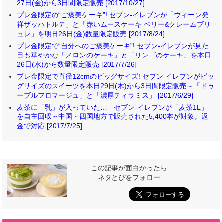
27日(金)から3日間限定販売 [2017/10/27]
プレ金限定の“ご褒美ケーキ”! セブン‐イレブンが「ウィーン発
祥ザッハトルテ」と「赤いムースケーキ ベリー&クレームブリ
ュレ」を明日26日(金)数量限定販売 [2017/8/24]
プレ金限定で“自分へのご褒美ケーキ”! セブン‐イレブンが見た
目も華やかな「メロンのケーキ」と「リンゴのケーキ」を本日
26日(水)から数量限定販売 [2017/7/26]
プレ金限定で直径12cmのビッグサイズ! セブン‐イレブンがビッ
グサイズのスイーツを本日29日(木)から3日間限定販売～「ドゥ
ーブルフロマージュ」と「濃厚ティラミス」 [2017/6/29]
麦茶に「乳」が入っていた… セブン‐イレブンが「麦茶1L」
を自主回収～中国・四国地方で販売された5,400本が対象。返
金で対応 [2017/7/25]
この記事が面白かったら
ネタとぴをフォロー