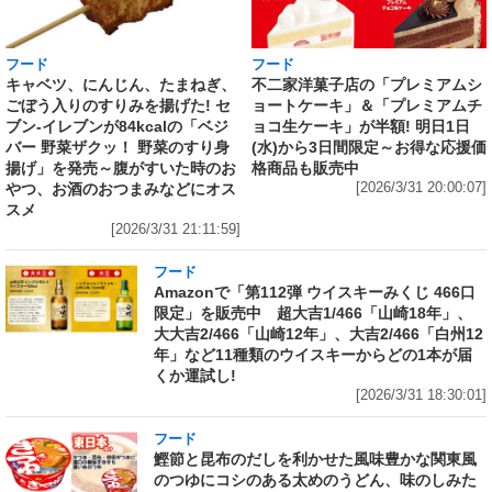
フード
フード
キャベツ、にんじん、たまねぎ、
不二家洋菓子店の「プレミアムシ
ごぼう入りのすりみを揚げた! セ
ョートケーキ」＆「プレミアムチ
ブン‐イレブンが84kcalの「ベジ
ョコ生ケーキ」が半額! 明日1日
バー 野菜ザクッ！ 野菜のすり身
(水)から3日間限定～お得な応援価
揚げ」を発売～腹がすいた時のお
格商品も販売中
やつ、お酒のおつまみなどにオス
[2026/3/31 20:00:07]
スメ
[2026/3/31 21:11:59]
フード
Amazonで「第112弾 ウイスキーみくじ 466口
限定」を販売中 超大吉1/466「山崎18年」、
大大吉2/466「山崎12年」、大吉2/466「白州12
年」など11種類のウイスキーからどの1本が届
くか運試し!
[2026/3/31 18:30:01]
フード
鰹節と昆布のだしを利かせた風味豊かな関東風
のつゆにコシのある太めのうどん、味のしみた