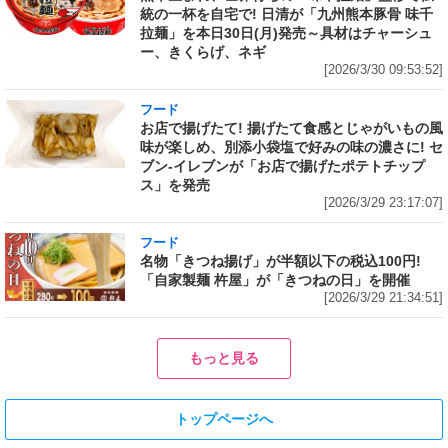
統の一杯を自宅で! 日清が「九州熊本豚骨 味千
拉麺」を本日30日(月)発売～具材はチャーシュ
ー、きくらげ、ネギ
[2026/3/30 09:53:52]
フード
お店で揚げたて! 揚げたて食感とじゃがいもの風
味が楽しめ、別添小袋塩で好みの味の濃さに! セ
ブン‐イレブンが「お店で揚げたポテトチップ
ス」を発売
[2026/3/29 23:17:07]
フード
名物「きつね揚げ」が半額以下の税込100円!
「自家製麺 杵屋」が「きつねの日」を開催
[2026/3/29 21:34:51]
もっと見る
トップページへ