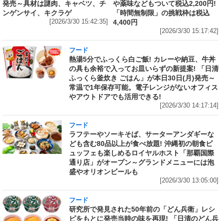
発売～具材は謎肉、キャベツ、チ
や薬味などもついて税込2,200円!
ンゲンサイ、キクラゲ
「時間無制限」の挑戦枠は税込
[2026/3/30 15:42:35]
4,400円
[2026/3/30 15:17:42]
フード
熱湯5分でふっくら白ご飯! カレーや納豆、牛丼
の具も余裕で入ってお皿いらずの新提案! 「日清
ふっくら釜炊き ごはん」が本日30日(月)発売～
常温で1年保存可能。電子レンジがないオフィス
やアウトドアでも活用できる!
[2026/3/30 14:17:14]
フード
ラフテーやソーキそば、サーターアンダギーな
ども含む80品以上が食べ放題! 沖縄初の朝食ビ
ュッフェも楽しめるロイヤルホスト「那覇国際
通り店」がオープン～グランドメニューには泡
盛やオリオンビールも
[2026/3/30 13:05:00]
フード
研究所で発見された50年前の「どん兵衛」レシ
ピをもとに発売当時の味を再現! 「日清のどん兵