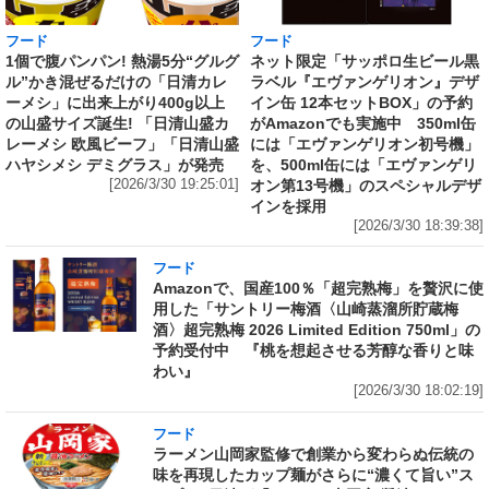
フード
フード
1個で腹パンパン! 熱湯5分“グルグ
ネット限定「サッポロ生ビール黒
ル”かき混ぜるだけの「日清カレ
ラベル『エヴァンゲリオン』デザ
ーメシ」に出来上がり400g以上
イン缶 12本セットBOX」の予約
の山盛サイズ誕生! 「日清山盛カ
がAmazonでも実施中 350ml缶
レーメシ 欧風ビーフ」「日清山盛
には「エヴァンゲリオン初号機」
ハヤシメシ デミグラス」が発売
を、500ml缶には「エヴァンゲリ
[2026/3/30 19:25:01]
オン第13号機」のスペシャルデザ
インを採用
[2026/3/30 18:39:38]
フード
Amazonで、国産100％「超完熟梅」を贅沢に使
用した「サントリー梅酒〈山崎蒸溜所貯蔵梅
酒〉超完熟梅 2026 Limited Edition 750ml」の
予約受付中 『桃を想起させる芳醇な香りと味
わい』
[2026/3/30 18:02:19]
フード
ラーメン山岡家監修で創業から変わらぬ伝統の
味を再現したカップ麺がさらに“濃くて旨い”ス