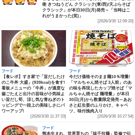
衛 きつねうどん クラシック(東/西)/天ぷらそば
クラシック」が本日30日(月)発売～「当時はこ
れがうまかった(笑)」
[2026/3/30 12:09:20]
フード
フード
【食レポ】すき家で「旨だしたけ
今だけ価格そのまま麺10％増量!
のこ牛丼 大盛」(939kcal)を食す!
「マルちゃん焼そば 3人前」のあ
看板メニューの「牛丼」が適度な
の味を再現したカップ焼そば「マ
歯ごたえと出汁の旨味が小気味よ
ルちゃん焼そば 麺増量」が本日
い旨だし筍、涼し気な青ねぎのト
30日(月)から数量限定発売～あお
ッピングで一段上の美味しさにパ
さと紅生姜のふりかけ、キャベ
ワーアップ!
ツ、味付挽肉入り
[2026/3/30 11:37:33]
[2026/3/30 10:27:54]
フード
熊本生まれ、世界育ちの「味千拉麺」監修で伝