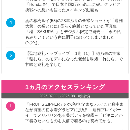
「Honda X4」で日本全国2万km以上走破。グラビア
挑戦への想いも語ったメイキング動画も
あの桜樹ルイ(55)の28年ぶりの全裸ショットが「週刊
4
大衆」の袋とじに! 長らく絶版となっていた写真集
「櫻 - SAKURA -」もデジタル限定で発売～「今の私
もみたい！という声に調子にのってしまいました
(^◇^;)」
【聖地巡礼・ラブライブ！ 1期（1）】穂乃果の実家
5
「穂むら」のモデルになった老舗甘味処「竹むら」で
甘味と巡礼を楽しむ
1ヵ月のアクセスランキング
2026-07-11
～
2026-08-10
集計分
「FRUITS ZIPPER」の水色担当“まなふぃ”こと真中ま
1
なが待望の初水着グラビアに挑戦! 「週刊プレイボー
イ」でメリハリのある美ボディを披露～「ビキニとか
下着みたいなものを人前で着るのは初めてかも」