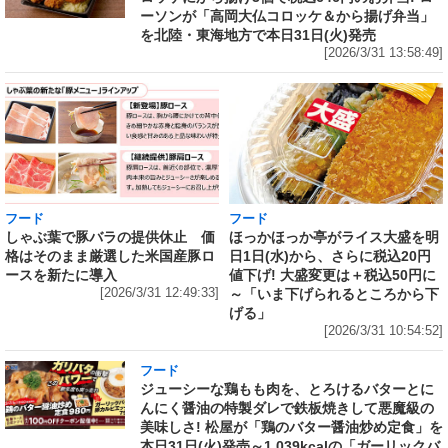
ーソンが「高岡大仏コロッケ＆から揚げ弁当」
を北陸・東海地方で本日31日(火)発売
[2026/3/31 13:58:49]
フード
フード
しゃぶ葉で豚バラの提供休止 価
ほっかほっか亭がライス大盛を明
格はそのまま厳選した米国産豚ロ
日1日(水)から、さらに税込20円
ースを新たに導入
値下げ! 大盛変更は＋税込50円に
[2026/3/31 12:49:33]
～「いま下げられるところから下
げる」
[2026/3/31 10:54:52]
フード
ジューシーな鶏もも肉を、とろけるバターとに
んにく醤油の特製ダレで鉄板焼きして悪魔級の
美味しさ! 松屋が「鶏のバター醤油炒め定食」を
本日31日(火)発売～1,039kcalの「ガーリックバ