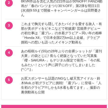
8KVR作品を含む人気の222作品が30%OFF! FANZA動
2
画が「春のパンツまつり30％OFF」第2弾を明日1日
(水)朝9:59まで開催～キャンペーンガールは田野憂さ
ん
これまで胸元すら隠してきたバイクを愛する旅人・有
3
那が美ボディをビキニなどで初披露! 芸能界デビュー
の初仕事は「週プレ」の水着グラビア～同い年の相棒
「Honda X4」で日本全国2万km以上走破。グラビア
挑戦への想いも語ったメイキング動画も
あの桜樹ルイ(55)の28年ぶりの全裸ショットが「週刊
4
大衆」の袋とじに! 長らく絶版となっていた写真集
「櫻 - SAKURA -」もデジタル限定で発売～「今の私
もみたい！という声に調子にのってしまいました
(^◇^;)」
お尻スポンサーも話題のNGなし破天荒アイドル・鈴
5
木Mob.が初グラビアに挑戦! 「週プレ」に登場～「人
生初のグラビア!!!しかも5水着も着てます」。撮影の
裏側動画も公開