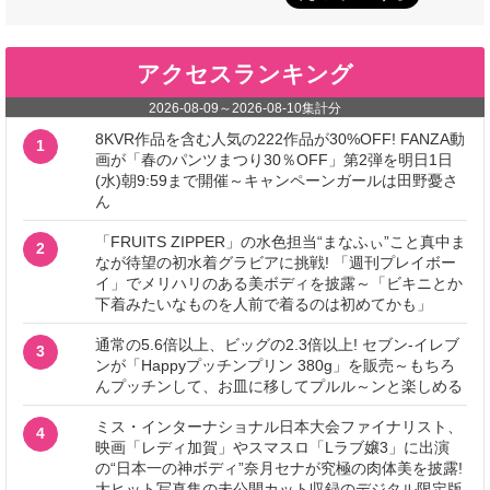
アクセスランキング
2026-08-09
～
2026-08-10
集計分
8KVR作品を含む人気の222作品が30%OFF! FANZA動
1
画が「春のパンツまつり30％OFF」第2弾を明日1日
(水)朝9:59まで開催～キャンペーンガールは田野憂さ
ん
「FRUITS ZIPPER」の水色担当“まなふぃ”こと真中ま
2
なが待望の初水着グラビアに挑戦! 「週刊プレイボー
イ」でメリハリのある美ボディを披露～「ビキニとか
下着みたいなものを人前で着るのは初めてかも」
通常の5.6倍以上、ビッグの2.3倍以上! セブン‐イレブ
3
ンが「Happyプッチンプリン 380g」を販売～もちろ
んプッチンして、お皿に移してプルル～ンと楽しめる
ミス・インターナショナル日本大会ファイナリスト、
4
映画「レディ加賀」やスマスロ「Lラブ嬢3」に出演
の“日本一の神ボディ”奈月セナが究極の肉体美を披露!
大ヒット写真集の未公開カット収録のデジタル限定版