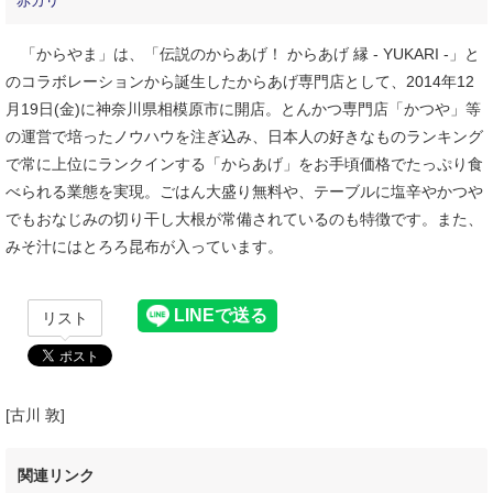
赤カリ
「からやま」は、「伝説のからあげ！ からあげ 縁 - YUKARI -」と
のコラボレーションから誕生したからあげ専門店として、2014年12
月19日(金)に神奈川県相模原市に開店。とんかつ専門店「かつや」等
の運営で培ったノウハウを注ぎ込み、日本人の好きなものランキング
で常に上位にランクインする「からあげ」をお手頃価格でたっぷり食
べられる業態を実現。ごはん大盛り無料や、テーブルに塩辛やかつや
でもおなじみの切り干し大根が常備されているのも特徴です。また、
みそ汁にはとろろ昆布が入っています。
リスト
[古川 敦]
関連リンク