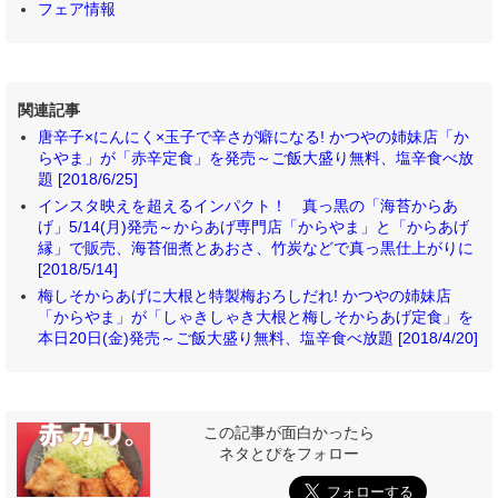
フェア情報
関連記事
唐辛子×にんにく×玉子で辛さが癖になる! かつやの姉妹店「か
らやま」が「赤辛定食」を発売～ご飯大盛り無料、塩辛食べ放
題 [2018/6/25]
インスタ映えを超えるインパクト！ 真っ黒の「海苔からあ
げ」5/14(月)発売～からあげ専門店「からやま」と「からあげ
縁」で販売、海苔佃煮とあおさ、竹炭などで真っ黒仕上がりに
[2018/5/14]
梅しそからあげに大根と特製梅おろしだれ! かつやの姉妹店
「からやま」が「しゃきしゃき大根と梅しそからあげ定食」を
本日20日(金)発売～ご飯大盛り無料、塩辛食べ放題 [2018/4/20]
この記事が面白かったら
ネタとぴをフォロー