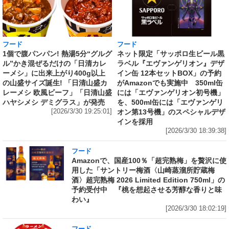
フード
フード
1個で腹パンパン! 熱湯5分“グルグ
ネット限定「サッポロ生ビール黒
ル”かき混ぜるだけの「日清カレ
ラベル『エヴァンゲリオン』デザ
ーメシ」に出来上がり400g以上
イン缶 12本セットBOX」の予約
の山盛サイズ誕生! 「日清山盛カ
がAmazonでも実施中 350ml缶
レーメシ 欧風ビーフ」「日清山盛
には「エヴァンゲリオン初号機」
ハヤシメシ デミグラス」が発売
を、500ml缶には「エヴァンゲリ
[2026/3/30 19:25:01]
オン第13号機」のスペシャルデザ
インを採用
[2026/3/30 18:39:38]
フード
Amazonで、国産100％「超完熟梅」を贅沢に使
用した「サントリー梅酒〈山崎蒸溜所貯蔵梅
酒〉超完熟梅 2026 Limited Edition 750ml」の
予約受付中 『桃を想起させる芳醇な香りと味
わい』
[2026/3/30 18:02:19]