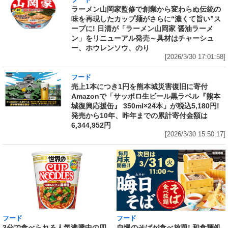
フード
ラーメン山岡家監修で創業から変わらぬ伝統の
味を再現したカップ麺がさらに“濃くて旨い”ス
ープに! 日清が「ラーメン山岡家 醤油ラーメ
ン」をリニューアル発売～具材はチャーシュ
ー、ホウレンソウ、のり
[2026/3/30 17:01:58]
フード
売上1本につき1円を熊本城災害復旧に寄付
Amazonで「サッポロ生ビール黒ラベル『熊本
城復興応援缶』 350ml×24本」が税込5,180円!
発売から10年、昨年までの累計寄付金額は
6,344,952円
[2026/3/30 15:50:17]
フード
フード
3分で食べられる人気沸騰中の四
自慢のそばが食べ放題! 和食麺処