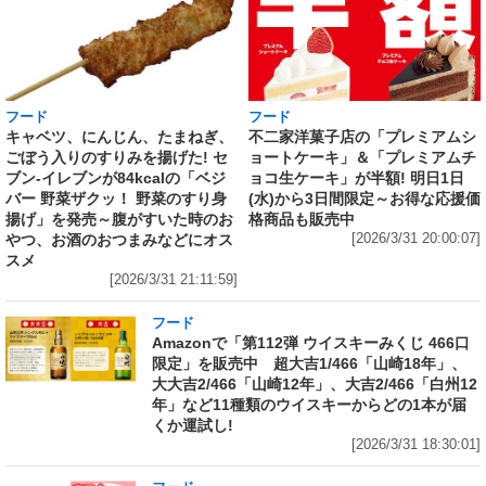
フード
フード
キャベツ、にんじん、たまねぎ、
不二家洋菓子店の「プレミアムシ
ごぼう入りのすりみを揚げた! セ
ョートケーキ」＆「プレミアムチ
ブン‐イレブンが84kcalの「ベジ
ョコ生ケーキ」が半額! 明日1日
バー 野菜ザクッ！ 野菜のすり身
(水)から3日間限定～お得な応援価
揚げ」を発売～腹がすいた時のお
格商品も販売中
やつ、お酒のおつまみなどにオス
[2026/3/31 20:00:07]
スメ
[2026/3/31 21:11:59]
フード
Amazonで「第112弾 ウイスキーみくじ 466口
限定」を販売中 超大吉1/466「山崎18年」、
大大吉2/466「山崎12年」、大吉2/466「白州12
年」など11種類のウイスキーからどの1本が届
くか運試し!
[2026/3/31 18:30:01]