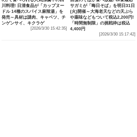
川料理! 日清食品が「カップヌー
サガミが「晦日そば」を明日31日
ドル 14種のスパイス麻辣湯」を
(火)開催～大海老天などの天ぷら
発売～具材は謎肉、キャベツ、チ
や薬味などもついて税込2,200円!
ンゲンサイ、キクラゲ
「時間無制限」の挑戦枠は税込
[2026/3/30 15:42:35]
4,400円
[2026/3/30 15:17:42]
フード
熱湯5分でふっくら白ご飯! カレーや納豆、牛丼
の具も余裕で入ってお皿いらずの新提案! 「日清
ふっくら釜炊き ごはん」が本日30日(月)発売～
常温で1年保存可能。電子レンジがないオフィス
やアウトドアでも活用できる!
[2026/3/30 14:17:14]
フード
ラフテーやソーキそば、サーターアンダギーな
ども含む80品以上が食べ放題! 沖縄初の朝食ビ
ュッフェも楽しめるロイヤルホスト「那覇国際
通り店」がオープン～グランドメニューには泡
盛やオリオンビールも
[2026/3/30 13:05:00]