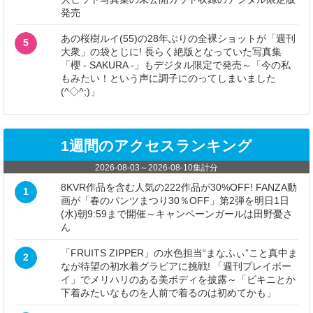
発売
あの桜樹ルイ(55)の28年ぶりの全裸ショットが「週刊
5
大衆」の袋とじに! 長らく絶版となっていた写真集
「櫻 - SAKURA -」もデジタル限定で発売～「今の私
もみたい！という声に調子にのってしまいました
(^◇^;)」
1週間のアクセスランキング
2026-08-03
～
2026-08-10
集計分
8KVR作品を含む人気の222作品が30%OFF! FANZA動
1
画が「春のパンツまつり30％OFF」第2弾を明日1日
(水)朝9:59まで開催～キャンペーンガールは田野憂さ
ん
「FRUITS ZIPPER」の水色担当“まなふぃ”こと真中ま
2
なが待望の初水着グラビアに挑戦! 「週刊プレイボー
イ」でメリハリのある美ボディを披露～「ビキニとか
下着みたいなものを人前で着るのは初めてかも」