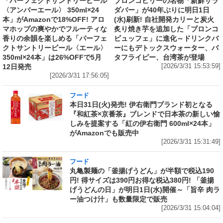
「パーフェクトサントリービール
ブロンコビリーの名物「新鮮サラ
〈アンバーエール〉 350ml×24
ダバー」が40年ぶりに明日1日
本」がAmazonで18%OFF! アロ
(水)刷新! 自社開発カリーと炭火
マホップの爽やかでフルーティな
炙り焼き芋を追加した「ブロンコ
香りの余韻を楽しめる「パーフェ
ビュッフェ」に進化～ドリンクバ
クトサントリービール〈エール〉
ーにもデトックスウォーター、バ
350ml×24本」は26%OFFで5月
タフライピー、台湾茶が登場
12日発売
[2026/3/31 15:53:59]
[2026/3/31 17:56:05]
フード
本日31日(火)発売! 伊右衛門ブランド初となる
『和紅茶×京番茶』ブレンドで日本茶の新しい愉
しみを提案する「紅の伊右衛門 600ml×24本」
がAmazonでも販売中
[2026/3/31 15:31:49]
フード
丸亀製麺の「釜揚げうどん」が半額で税込190
円! 得サイズは390円お得な税込380円! 「釜揚
げうどんの日」が明日1日(水)開催～「旨辛 肉ラ
ー油つけ汁」も数量限定で販売
[2026/3/31 15:04:04]