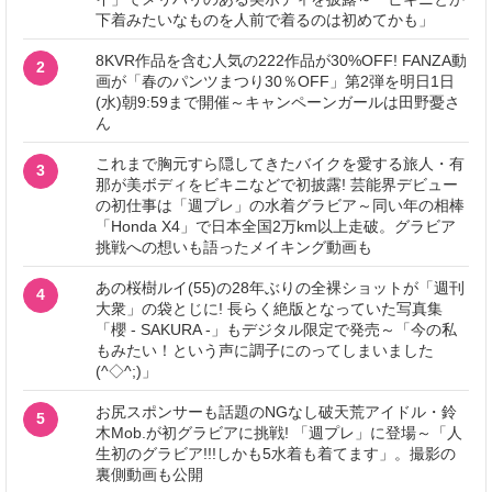
下着みたいなものを人前で着るのは初めてかも」
8KVR作品を含む人気の222作品が30%OFF! FANZA動
2
画が「春のパンツまつり30％OFF」第2弾を明日1日
(水)朝9:59まで開催～キャンペーンガールは田野憂さ
ん
これまで胸元すら隠してきたバイクを愛する旅人・有
3
那が美ボディをビキニなどで初披露! 芸能界デビュー
の初仕事は「週プレ」の水着グラビア～同い年の相棒
「Honda X4」で日本全国2万km以上走破。グラビア
挑戦への想いも語ったメイキング動画も
あの桜樹ルイ(55)の28年ぶりの全裸ショットが「週刊
4
大衆」の袋とじに! 長らく絶版となっていた写真集
「櫻 - SAKURA -」もデジタル限定で発売～「今の私
もみたい！という声に調子にのってしまいました
(^◇^;)」
お尻スポンサーも話題のNGなし破天荒アイドル・鈴
5
木Mob.が初グラビアに挑戦! 「週プレ」に登場～「人
生初のグラビア!!!しかも5水着も着てます」。撮影の
裏側動画も公開