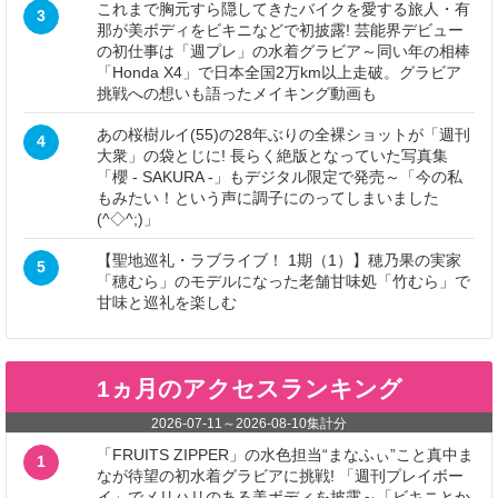
これまで胸元すら隠してきたバイクを愛する旅人・有
3
那が美ボディをビキニなどで初披露! 芸能界デビュー
の初仕事は「週プレ」の水着グラビア～同い年の相棒
「Honda X4」で日本全国2万km以上走破。グラビア
挑戦への想いも語ったメイキング動画も
あの桜樹ルイ(55)の28年ぶりの全裸ショットが「週刊
4
大衆」の袋とじに! 長らく絶版となっていた写真集
「櫻 - SAKURA -」もデジタル限定で発売～「今の私
もみたい！という声に調子にのってしまいました
(^◇^;)」
【聖地巡礼・ラブライブ！ 1期（1）】穂乃果の実家
5
「穂むら」のモデルになった老舗甘味処「竹むら」で
甘味と巡礼を楽しむ
1ヵ月のアクセスランキング
2026-07-11
～
2026-08-10
集計分
「FRUITS ZIPPER」の水色担当“まなふぃ”こと真中ま
1
なが待望の初水着グラビアに挑戦! 「週刊プレイボー
イ」でメリハリのある美ボディを披露～「ビキニとか