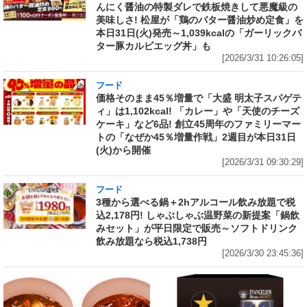
んにく醤油の特製ダレで鉄板焼きして悪魔級の
美味しさ! 松屋が「鶏のバター醤油炒め定食」を
本日31日(火)発売～1,039kcalの「ガーリックバ
ター豚カルビエッグ丼」も
[2026/3/31 10:26:05]
フード
価格そのまま45％増量で「大盛 明太子スパゲテ
ィ」は1,102kcal! 「カレー」や「天使のチーズ
ケーキ」など6品! 創立45周年のファミリーマー
トの「なぜか45％増量作戦」2週目が本日31日
(火)から開催
[2026/3/31 09:30:29]
フード
3種から選べる鍋＋2hアルコール飲み放題で税
込2,178円! しゃぶしゃぶ温野菜の新提案「鍋飲
みセット」が平日限定で販売～ソフトドリンク
飲み放題なら税込1,738円
[2026/3/30 23:45:36]