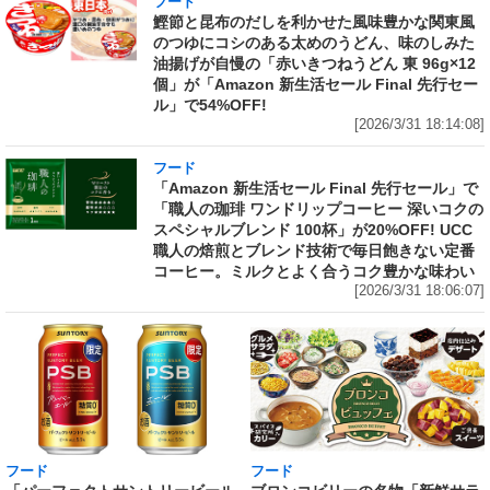
フード
鰹節と昆布のだしを利かせた風味豊かな関東風
のつゆにコシのある太めのうどん、味のしみた
油揚げが自慢の「赤いきつねうどん 東 96g×12
個」が「Amazon 新生活セール Final 先行セー
ル」で54%OFF!
[2026/3/31 18:14:08]
フード
「Amazon 新生活セール Final 先行セール」で
「職人の珈琲 ワンドリップコーヒー 深いコクの
スペシャルブレンド 100杯」が20%OFF! UCC
職人の焙煎とブレンド技術で毎日飽きない定番
コーヒー。ミルクとよく合うコク豊かな味わい
[2026/3/31 18:06:07]
フード
フード