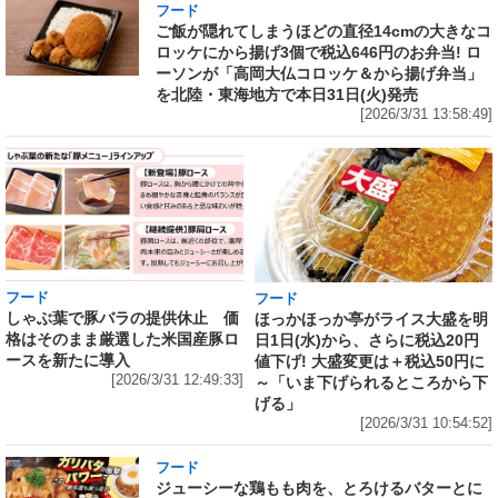
フード
ご飯が隠れてしまうほどの直径14cmの大きなコ
ロッケにから揚げ3個で税込646円のお弁当! ロ
ーソンが「高岡大仏コロッケ＆から揚げ弁当」
を北陸・東海地方で本日31日(火)発売
[2026/3/31 13:58:49]
フード
フード
しゃぶ葉で豚バラの提供休止 価
ほっかほっか亭がライス大盛を明
格はそのまま厳選した米国産豚ロ
日1日(水)から、さらに税込20円
ースを新たに導入
値下げ! 大盛変更は＋税込50円に
[2026/3/31 12:49:33]
～「いま下げられるところから下
げる」
[2026/3/31 10:54:52]
フード
ジューシーな鶏もも肉を、とろけるバターとに