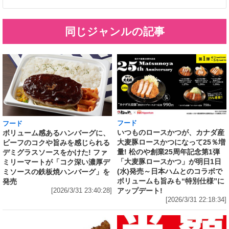
同じジャンルの記事
フード
フード
いつものロースかつが、カナダ産
ボリューム感あるハンバーグに、
大麦豚ロースかつになって25％増
ビーフのコクや旨みを感じられる
量! 松のや創業25周年記念第1弾
デミグラスソースをかけた! ファ
「大麦豚ロースかつ」が明日1日
ミリーマートが「コク深い濃厚デ
(水)発売～日本ハムとのコラボで
ミソースの鉄板焼ハンバーグ」を
ボリュームも旨みも“特別仕様”に
発売
アップデート!
[2026/3/31 23:40:28]
[2026/3/31 22:18:34]