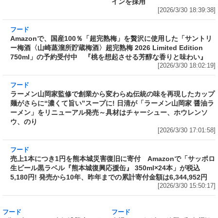
インを採用
[2026/3/30 18:39:38]
フード
Amazonで、国産100％「超完熟梅」を贅沢に使
用した「サントリー梅酒〈山崎蒸溜所貯蔵梅
酒〉超完熟梅 2026 Limited Edition 750ml」の
予約受付中 『桃を想起させる芳醇な香りと味
わい』
[2026/3/30 18:02:19]
フード
ラーメン山岡家監修で創業から変わらぬ伝統の
味を再現したカップ麺がさらに“濃くて旨い”ス
ープに! 日清が「ラーメン山岡家 醤油ラーメ
ン」をリニューアル発売～具材はチャーシュ
ー、ホウレンソウ、のり
[2026/3/30 17:01:58]
フード
売上1本につき1円を熊本城災害復旧に寄付
Amazonで「サッポロ生ビール黒ラベル『熊本
城復興応援缶』 350ml×24本」が税込5,180円!
発売から10年、昨年までの累計寄付金額は