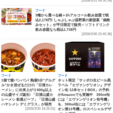
[2026/3/31 09:30:29]
フード
3種から選べる鍋＋2hアルコール飲み放題で税
込2,178円! しゃぶしゃぶ温野菜の新提案「鍋飲
みセット」が平日限定で販売～ソフトドリンク
飲み放題なら税込1,738円
[2026/3/30 23:45:36]
フード
フード
1個で腹パンパン! 熱湯5分“グルグ
ネット限定「サッポロ生ビール黒
ル”かき混ぜるだけの「日清カレ
ラベル『エヴァンゲリオン』デザ
ーメシ」に出来上がり400g以上
イン缶 12本セットBOX」の予約
の山盛サイズ誕生! 「日清山盛カ
がAmazonでも実施中 350ml缶
レーメシ 欧風ビーフ」「日清山盛
には「エヴァンゲリオン初号機」
ハヤシメシ デミグラス」が発売
を、500ml缶には「エヴァンゲリ
[2026/3/30 19:25:01]
オン第13号機」のスペシャルデザ