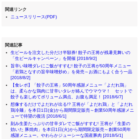
関連リンク
ニュースリリース(PDF)
関連記事
生ビールを注文した分だけ半額券! 餃子の王将が残暑見舞いの
「生ビールキャンペーン」を開催 [2018/9/2]
旨辛い味噌ダレにご飯がすすむ! 餃子の王将が50周年メニュー
「若鶏となすの旨辛味噌炒め」を発売～お酒にもよく合う一品
[2018/8/2]
【食レポ】「餃子の王将」50周年感謝メニュー「よだれ鶏」
は、柔らかな鶏肉に甘辛いタレが絡んでウマウマ！ セットで
餃子も楽しめてボリューム満点、お腹も満足！ [2018/6/7]
想像するだけでよだれが出る!? 王将が「よだれ鶏」と「よだれ
鶏冷麺」を本日1日(金)から期間限定販売～創業50周年感謝メニ
ューで待望の復活 [2018/6/1]
刻み生姜たっぷりの甘辛ダレでご飯がすすむ! 王将が「生姜の
効いた 豚焼肉」を本日1日(火)から期間限定販売～創業50周年
感謝メニュー。やわらかジューシーな国産豚肉 [2018/5/1]