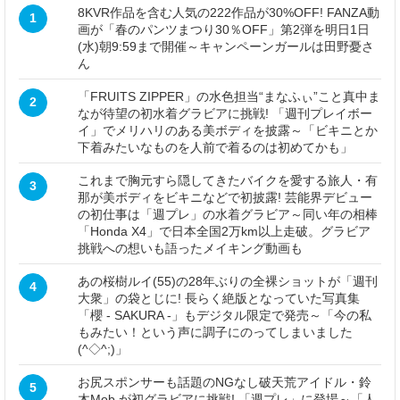
8KVR作品を含む人気の222作品が30%OFF! FANZA動
1
画が「春のパンツまつり30％OFF」第2弾を明日1日
(水)朝9:59まで開催～キャンペーンガールは田野憂さ
ん
「FRUITS ZIPPER」の水色担当“まなふぃ”こと真中ま
2
なが待望の初水着グラビアに挑戦! 「週刊プレイボー
イ」でメリハリのある美ボディを披露～「ビキニとか
下着みたいなものを人前で着るのは初めてかも」
これまで胸元すら隠してきたバイクを愛する旅人・有
3
那が美ボディをビキニなどで初披露! 芸能界デビュー
の初仕事は「週プレ」の水着グラビア～同い年の相棒
「Honda X4」で日本全国2万km以上走破。グラビア
挑戦への想いも語ったメイキング動画も
あの桜樹ルイ(55)の28年ぶりの全裸ショットが「週刊
4
大衆」の袋とじに! 長らく絶版となっていた写真集
「櫻 - SAKURA -」もデジタル限定で発売～「今の私
もみたい！という声に調子にのってしまいました
(^◇^;)」
お尻スポンサーも話題のNGなし破天荒アイドル・鈴
5
木Mob.が初グラビアに挑戦! 「週プレ」に登場～「人