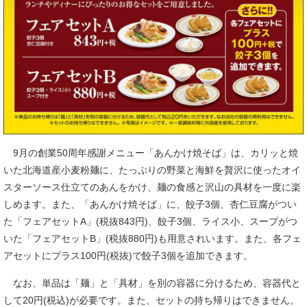
9月の創業50周年感謝メニュー「あんかけ焼そば」は、カリッと焼
いた北海道産小麦粉麺に、たっぷりの野菜と海鮮を贅沢に使ったオイ
スターソース仕立てのあんをかけ、麺の食感と沢山の具材を一度に楽
しめます。また、「あんかけ焼そば」に、餃子3個、杏仁豆腐がつい
た「フェアセットA」(税抜843円)、餃子3個、ライス小、スープがつ
いた「フェアセットB」(税抜880円)も用意されいます。また、各フェ
アセットにプラス100円(税抜)で餃子3個を追加できます。
なお、単品は「麺」と「具材」を別の容器に分けるため、容器代と
して20円(税込)が必要です。また、セットの持ち帰りはできません。