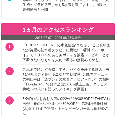
生初のグラビア!!!しかも5水着も着てます」。撮影の
裏側動画も公開
1ヵ月のアクセスランキング
2026-07-07
～
2026-08-06
集計分
「FRUITS ZIPPER」の水色担当“まなふぃ”こと真中ま
1
なが待望の初水着グラビアに挑戦! 「週刊プレイボー
イ」でメリハリのある美ボディを披露～「ビキニとか
下着みたいなものを人前で着るのは初めてかも」
これまで胸元すら隠してきたバイクを愛する旅人・有
2
那が美ボディをビキニなどで初披露! 芸能界デビュー
の初仕事は「週プレ」の水着グラビア～同い年の相棒
「Honda X4」で日本全国2万km以上走破。グラビア
挑戦への想いも語ったメイキング動画も
8KVR作品を含む人気の222作品が30%OFF! FANZA動
3
画が「春のパンツまつり30％OFF」第2弾を明日1日
(水)朝9:59まで開催～キャンペーンガールは田野憂さ
ん