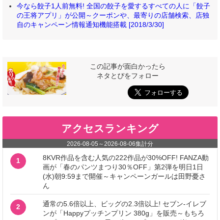
今なら餃子1人前無料! 全国の餃子を愛するすべての人に「餃子
の王将アプリ」が公開～クーポンや、最寄りの店舗検索、店独
自のキャンペーン情報通知機能搭載 [2018/3/30]
この記事が面白かったら
ネタとぴをフォロー
アクセスランキング
2026-08-05
～
2026-08-06
集計分
8KVR作品を含む人気の222作品が30%OFF! FANZA動
1
画が「春のパンツまつり30％OFF」第2弾を明日1日
(水)朝9:59まで開催～キャンペーンガールは田野憂さ
ん
通常の5.6倍以上、ビッグの2.3倍以上! セブン‐イレブ
2
ンが「Happyプッチンプリン 380g」を販売～もちろ