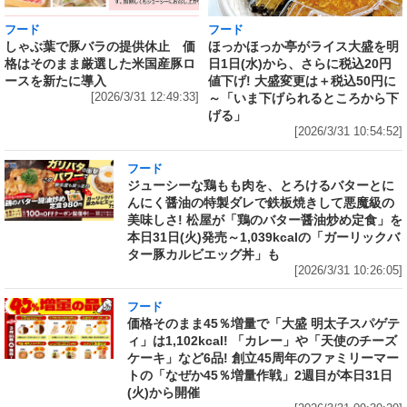
フード
フード
しゃぶ葉で豚バラの提供休止 価
ほっかほっか亭がライス大盛を明
格はそのまま厳選した米国産豚ロ
日1日(水)から、さらに税込20円
ースを新たに導入
値下げ! 大盛変更は＋税込50円に
[2026/3/31 12:49:33]
～「いま下げられるところから下
げる」
[2026/3/31 10:54:52]
フード
ジューシーな鶏もも肉を、とろけるバターとに
んにく醤油の特製ダレで鉄板焼きして悪魔級の
美味しさ! 松屋が「鶏のバター醤油炒め定食」を
本日31日(火)発売～1,039kcalの「ガーリックバ
ター豚カルビエッグ丼」も
[2026/3/31 10:26:05]
フード
価格そのまま45％増量で「大盛 明太子スパゲテ
ィ」は1,102kcal! 「カレー」や「天使のチーズ
ケーキ」など6品! 創立45周年のファミリーマー
トの「なぜか45％増量作戦」2週目が本日31日
(火)から開催