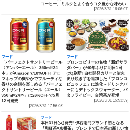
コーヒー。ミルクとよく合うコク豊かな味わい
[2026/3/31 18:06:07]
フード
フード
「パーフェクトサントリービール
ブロンコビリーの名物「新鮮サラ
〈アンバーエール〉 350ml×24
ダバー」が40年ぶりに明日1日
本」がAmazonで18%OFF! アロ
(水)刷新! 自社開発カリーと炭火
マホップの爽やかでフルーティな
炙り焼き芋を追加した「ブロンコ
香りの余韻を楽しめる「パーフェ
ビュッフェ」に進化～ドリンクバ
クトサントリービール〈エール〉
ーにもデトックスウォーター、バ
350ml×24本」は26%OFFで5月
タフライピー、台湾茶が登場
12日発売
[2026/3/31 15:53:59]
[2026/3/31 17:56:05]
フード
本日31日(火)発売! 伊右衛門ブランド初となる
『和紅茶×京番茶』ブレンドで日本茶の新しい愉