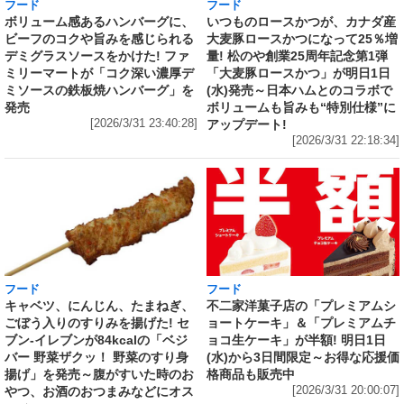
フード
フード
いつものロースかつが、カナダ産
ボリューム感あるハンバーグに、
大麦豚ロースかつになって25％増
ビーフのコクや旨みを感じられる
量! 松のや創業25周年記念第1弾
デミグラスソースをかけた! ファ
「大麦豚ロースかつ」が明日1日
ミリーマートが「コク深い濃厚デ
(水)発売～日本ハムとのコラボで
ミソースの鉄板焼ハンバーグ」を
ボリュームも旨みも“特別仕様”に
発売
アップデート!
[2026/3/31 23:40:28]
[2026/3/31 22:18:34]
フード
フード
キャベツ、にんじん、たまねぎ、
不二家洋菓子店の「プレミアムシ
ごぼう入りのすりみを揚げた! セ
ョートケーキ」＆「プレミアムチ
ブン‐イレブンが84kcalの「ベジ
ョコ生ケーキ」が半額! 明日1日
バー 野菜ザクッ！ 野菜のすり身
(水)から3日間限定～お得な応援価
揚げ」を発売～腹がすいた時のお
格商品も販売中
やつ、お酒のおつまみなどにオス
[2026/3/31 20:00:07]