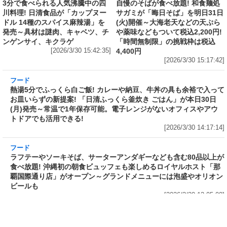
6,344,952円
[2026/3/30 15:50:17]
フード
フード
3分で食べられる人気沸騰中の四
自慢のそばが食べ放題! 和食麺処
川料理! 日清食品が「カップヌー
サガミが「晦日そば」を明日31日
ドル 14種のスパイス麻辣湯」を
(火)開催～大海老天などの天ぷら
発売～具材は謎肉、キャベツ、チ
や薬味などもついて税込2,200円!
ンゲンサイ、キクラゲ
「時間無制限」の挑戦枠は税込
[2026/3/30 15:42:35]
4,400円
[2026/3/30 15:17:42]
フード
熱湯5分でふっくら白ご飯! カレーや納豆、牛丼
の具も余裕で入ってお皿いらずの新提案! 「日清
ふっくら釜炊き ごはん」が本日30日(月)発売～
常温で1年保存可能。電子レンジがないオフィス