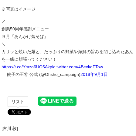
※写真はイメージ
／
創業50周年感謝メニュー
９月『あんかけ焼そば』
＼
カリッと焼いた麺と、たっぷりの野菜や海鮮の旨みを閉じ込めたあん
を一緒に頬張ってください！
https://t.co/Ymzo6UO5Ak
pic.twitter.com/4BexkdFTow
— 餃子の王将 公式 (@Ohsho_campaign)
2018年9月1日
リスト
[古川 敦]