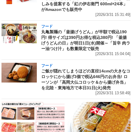
しみを提案する「紅の伊右衛門 600ml×24本」
がAmazonでも販売中
[2026/3/31 15:31:49]
フード
丸亀製麺の「釜揚げうどん」が半額で税込190
円! 得サイズは390円お得な税込380円! 「釜揚
げうどんの日」が明日1日(水)開催～「旨辛 肉ラ
ー油つけ汁」も数量限定で販売
[2026/3/31 15:04:04]
フード
ご飯が隠れてしまうほどの直径14cmの大きなコ
ロッケにから揚げ3個で税込646円のお弁当! ロ
ーソンが「高岡大仏コロッケ＆から揚げ弁当」
を北陸・東海地方で本日31日(火)発売
[2026/3/31 13:58:49]