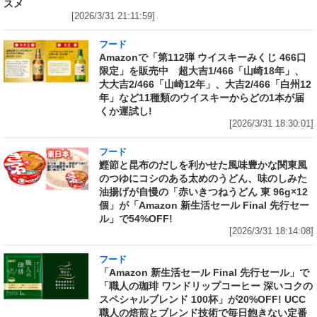
スメ
[2026/3/31 21:11:59]
フード
Amazonで「第112弾 ウイスキーみくじ 466口
限定」を販売中 超大吉1/466「山崎18年」、
大大吉2/466「山崎12年」、大吉2/466「白州12
年」など11種類のウイスキーからどの1本が届
くか運試し!
[2026/3/31 18:30:01]
フード
鰹節と昆布のだしを利かせた風味豊かな関東風
のつゆにコシのある太めのうどん、味のしみた
油揚げが自慢の「赤いきつねうどん 東 96g×12
個」が「Amazon 新生活セール Final 先行セー
ル」で54%OFF!
[2026/3/31 18:14:08]
フード
「Amazon 新生活セール Final 先行セール」で
「職人の珈琲 ワンドリップコーヒー 深いコクの
スペシャルブレンド 100杯」が20%OFF! UCC
職人の焙煎とブレンド技術で毎日飽きない定番