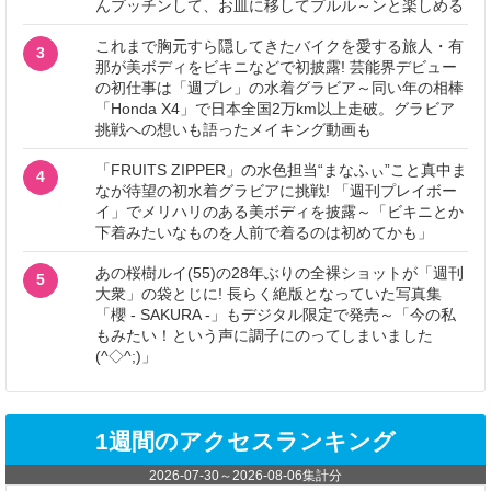
んプッチンして、お皿に移してプルル～ンと楽しめる
これまで胸元すら隠してきたバイクを愛する旅人・有
3
那が美ボディをビキニなどで初披露! 芸能界デビュー
の初仕事は「週プレ」の水着グラビア～同い年の相棒
「Honda X4」で日本全国2万km以上走破。グラビア
挑戦への想いも語ったメイキング動画も
「FRUITS ZIPPER」の水色担当“まなふぃ”こと真中ま
4
なが待望の初水着グラビアに挑戦! 「週刊プレイボー
イ」でメリハリのある美ボディを披露～「ビキニとか
下着みたいなものを人前で着るのは初めてかも」
あの桜樹ルイ(55)の28年ぶりの全裸ショットが「週刊
5
大衆」の袋とじに! 長らく絶版となっていた写真集
「櫻 - SAKURA -」もデジタル限定で発売～「今の私
もみたい！という声に調子にのってしまいました
(^◇^;)」
1週間のアクセスランキング
2026-07-30
～
2026-08-06
集計分