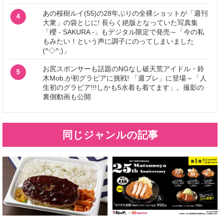
あの桜樹ルイ(55)の28年ぶりの全裸ショットが「週刊
4
大衆」の袋とじに! 長らく絶版となっていた写真集
「櫻 - SAKURA -」もデジタル限定で発売～「今の私
もみたい！という声に調子にのってしまいました
(^◇^;)」
お尻スポンサーも話題のNGなし破天荒アイドル・鈴
5
木Mob.が初グラビアに挑戦! 「週プレ」に登場～「人
生初のグラビア!!!しかも5水着も着てます」。撮影の
裏側動画も公開
同じジャンルの記事