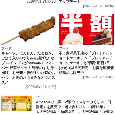
アップデート!
[2026/3/31 23:40:28]
[2026/3/31 22:18:34]
フード
フード
キャベツ、にんじん、たまねぎ、
不二家洋菓子店の「プレミアムシ
ごぼう入りのすりみを揚げた! セ
ョートケーキ」＆「プレミアムチ
ブン‐イレブンが84kcalの「ベジ
ョコ生ケーキ」が半額! 明日1日
バー 野菜ザクッ！ 野菜のすり身
(水)から3日間限定～お得な応援価
揚げ」を発売～腹がすいた時のお
格商品も販売中
やつ、お酒のおつまみなどにオス
[2026/3/31 20:00:07]
スメ
[2026/3/31 21:11:59]
フード
Amazonで「第112弾 ウイスキーみくじ 466口
限定」を販売中 超大吉1/466「山崎18年」、
大大吉2/466「山崎12年」、大吉2/466「白州12