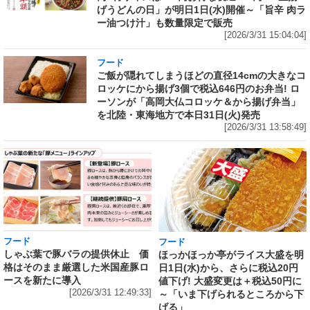
げうどんの日」が明日1日(水)開催～「旨辛 肉ラ
ー油つけ汁」も数量限定で販売
[2026/3/31 15:04:04]
フード
ご飯が隠れてしまうほどの直径14cmの大きなコ
ロッケにから揚げ3個で税込646円のお弁当! ロ
ーソンが「高岡大仏コロッケ＆から揚げ弁当」
を北陸・東海地方で本日31日(火)発売
[2026/3/31 13:58:49]
フード
フード
しゃぶ葉で豚バラの提供休止 価
ほっかほっか亭がライス大盛を明
格はそのまま厳選した米国産豚ロ
日1日(水)から、さらに税込20円
ースを新たに導入
値下げ! 大盛変更は＋税込50円に
[2026/3/31 12:49:33]
～「いま下げられるところから下
げる」