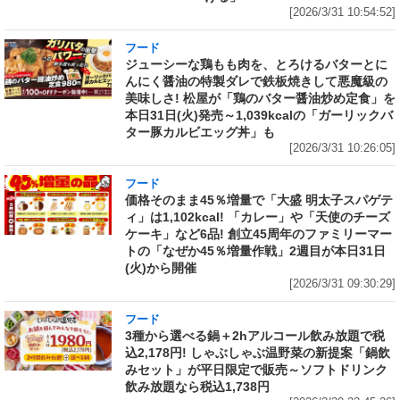
[2026/3/31 10:54:52]
フード
ジューシーな鶏もも肉を、とろけるバターとに
んにく醤油の特製ダレで鉄板焼きして悪魔級の
美味しさ! 松屋が「鶏のバター醤油炒め定食」を
本日31日(火)発売～1,039kcalの「ガーリックバ
ター豚カルビエッグ丼」も
[2026/3/31 10:26:05]
フード
価格そのまま45％増量で「大盛 明太子スパゲテ
ィ」は1,102kcal! 「カレー」や「天使のチーズ
ケーキ」など6品! 創立45周年のファミリーマー
トの「なぜか45％増量作戦」2週目が本日31日
(火)から開催
[2026/3/31 09:30:29]
フード
3種から選べる鍋＋2hアルコール飲み放題で税
込2,178円! しゃぶしゃぶ温野菜の新提案「鍋飲
みセット」が平日限定で販売～ソフトドリンク
飲み放題なら税込1,738円