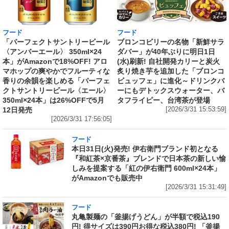
フード
フード
「パーフェクトサントリービール
ブロンコビリーの名物「新鮮サラ
〈アンバーエール〉 350ml×24
ダバー」が40年ぶりに明日1日
本」がAmazonで18%OFF! アロ
(水)刷新! 自社開発カリーと炭火
マホップの爽やかでフルーティな
炙り焼き芋を追加した「ブロンコ
香りの余韻を楽しめる「パーフェ
ビュッフェ」に進化～ドリンクバ
クトサントリービール〈エール〉
ーにもデトックスウォーター、バ
350ml×24本」は26%OFFで5月
タフライピー、台湾茶が登場
12日発売
[2026/3/31 15:53:59]
[2026/3/31 17:56:05]
フード
本日31日(火)発売! 伊右衛門ブランド初となる
『和紅茶×京番茶』ブレンドで日本茶の新しい愉
しみを提案する「紅の伊右衛門 600ml×24本」
がAmazonでも販売中
[2026/3/31 15:31:49]
フード
丸亀製麺の「釜揚げうどん」が半額で税込190
円! 得サイズは390円お得な税込380円! 「釜揚