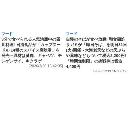
フード
フード
3分で食べられる人気沸騰中の四
自慢のそばが食べ放題! 和食麺処
川料理! 日清食品が「カップヌー
サガミが「晦日そば」を明日31日
ドル 14種のスパイス麻辣湯」を
(火)開催～大海老天などの天ぷら
発売～具材は謎肉、キャベツ、チ
や薬味などもついて税込2,200円!
ンゲンサイ、キクラゲ
「時間無制限」の挑戦枠は税込
[2026/3/30 15:42:35]
4,400円
[2026/3/30 15:17:42]
フード
熱湯5分でふっくら白ご飯! カレーや納豆、牛丼
の具も余裕で入ってお皿いらずの新提案! 「日清
ふっくら釜炊き ごはん」が本日30日(月)発売～
常温で1年保存可能。電子レンジがないオフィス
やアウトドアでも活用できる!
[2026/3/30 14:17:14]
フード
ラフテーやソーキそば、サーターアンダギーな
ども含む80品以上が食べ放題! 沖縄初の朝食ビ
ュッフェも楽しめるロイヤルホスト「那覇国際