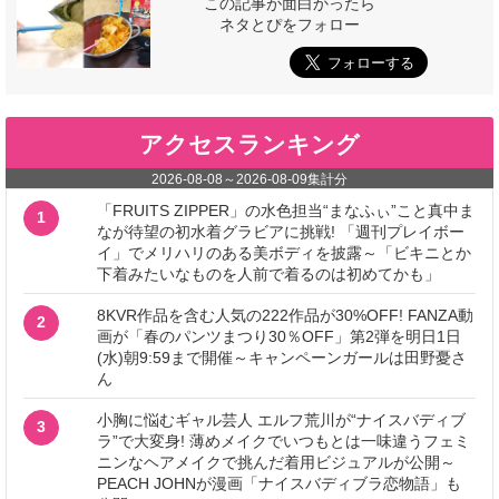
この記事が面白かったら
ネタとぴをフォロー
アクセスランキング
2026-08-08
～
2026-08-09
集計分
「FRUITS ZIPPER」の水色担当“まなふぃ”こと真中ま
1
なが待望の初水着グラビアに挑戦! 「週刊プレイボー
イ」でメリハリのある美ボディを披露～「ビキニとか
下着みたいなものを人前で着るのは初めてかも」
8KVR作品を含む人気の222作品が30%OFF! FANZA動
2
画が「春のパンツまつり30％OFF」第2弾を明日1日
(水)朝9:59まで開催～キャンペーンガールは田野憂さ
ん
小胸に悩むギャル芸人 エルフ荒川が“ナイスバディブ
3
ラ”で大変身! 薄めメイクでいつもとは一味違うフェミ
ニンなヘアメイクで挑んだ着用ビジュアルが公開～
PEACH JOHNが漫画「ナイスバディブラ恋物語」も