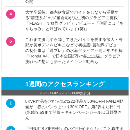
公開
大学卒業後、都内飲食店でバイトをしながら活動す
4
る“清楚系ギャル”笹倉彩が人生初のグラビアに挑戦!
「FLASH」で鮮烈グラビアデビュー～「仲間には『あ
やちゃみ』と呼ばれています(笑)」
これまで胸元すら隠してきたバイクを愛する旅人・有
5
那が美ボディをビキニなどで初披露! 芸能界デビュー
の初仕事は「週プレ」の水着グラビア～同い年の相棒
「Honda X4」で日本全国2万km以上走破。グラビア
挑戦への想いも語ったメイキング動画も
1週間のアクセスランキング
2026-08-02
～
2026-08-09
集計分
8KVR作品を含む人気の222作品が30%OFF! FANZA動
1
画が「春のパンツまつり30％OFF」第2弾を明日1日
(水)朝9:59まで開催～キャンペーンガールは田野憂さ
ん
「FRUITS ZIPPER」の水色担当“まなふぃ”こと真中ま