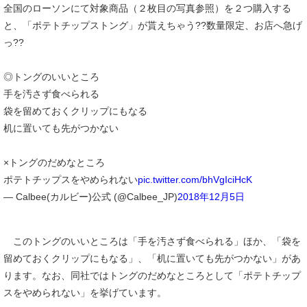
全国のローソンにて対象商品（２枚目の写真参照）を２つ購入する
と、「ポテトチップストング」が貰えちゃう??数量限定、お店へ急げ
っ??
◎トングのいいところ
手を汚さず食べられる
袋を留めておくクリップにもなる
机に置いても先がつかない
×トングのだめなところ
ポテトチップスをやめられない
pic.twitter.com/bhVgIciHcK
— Calbee(カルビー)公式 (@Calbee_JP)
2018年12月5日
このトングのいいところは「手を汚さず食べられる」ほか、「袋を
留めておくクリップにもなる」、「机に置いても先がつかない」があ
ります。なお、同社ではトングのだめなところとして「ポテトチップ
スをやめられない」を挙げています。