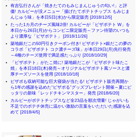
有吉弘行さんが「焼きたてのもみじまんじゅうの匂い!」と評
価! カルビーが没メニュー「揚げたてポテトチップス もみじま
んじゅう味」を本日5日(水)から限定販売 [2018/12/5]
たった1カ月のチーズ風味2倍! カルビーが「ピザポテト W」を
本日から26日(月)からコンビニ限定販売～ファン待望のいつも
より濃厚な「ピザポテト」 [2018/11/26]
築地銀だこの50円引きクーポン付き! ピザポテト×銀だこの夢の
コラボ「ピザポテト コク濃チーズ味」が本日29日(月)先行発売
～4種のチーズ使用で満足感たっぷり [2018/10/29]
「ピザポテト」がたこ焼に! 築地銀だこが「ピザポテト味たこ
焼」を本日18日(木)発売～オリジナルピザポテト風ソースと濃
厚チーズソースを使用 [2018/10/18]
ピザポも収納可能な巨大寝袋が当たる! ピザポテト販売再開か
ら1年の感謝を込めた“ピザポる”グッズプレゼント開催～夏にピ
ッタリの新味「レッドチキンマスター」発売 [2018/6/20]
カルビーがポテトチップスなど全23品を順次増量! じゃがいも
不足でのポテチ休売に温かい激励の言葉をいただいた感謝を込
めて [2018/4/5]