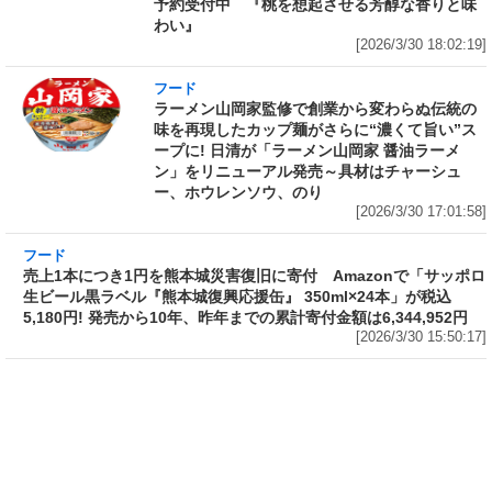
予約受付中 『桃を想起させる芳醇な香りと味
わい』
[2026/3/30 18:02:19]
フード
ラーメン山岡家監修で創業から変わらぬ伝統の
味を再現したカップ麺がさらに“濃くて旨い”ス
ープに! 日清が「ラーメン山岡家 醤油ラーメ
ン」をリニューアル発売～具材はチャーシュ
ー、ホウレンソウ、のり
[2026/3/30 17:01:58]
フード
売上1本につき1円を熊本城災害復旧に寄付
Amazonで「サッポロ生ビール黒ラベル『熊本
城復興応援缶』 350ml×24本」が税込5,180円!
発売から10年、昨年までの累計寄付金額は
6,344,952円
[2026/3/30 15:50:17]