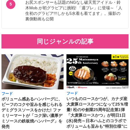
お尻スポンサーも話題のNGなし破天荒アイドル・鈴
5
木Mob.が初グラビアに挑戦! 「週プレ」に登場～「人
生初のグラビア!!!しかも5水着も着てます」。撮影の
裏側動画も公開
同じジャンルの記事
フード
フード
いつものロースかつが、カナダ産
ボリューム感あるハンバーグに、
大麦豚ロースかつになって25％増
ビーフのコクや旨みを感じられる
量! 松のや創業25周年記念第1弾
デミグラスソースをかけた! ファ
「大麦豚ロースかつ」が明日1日
ミリーマートが「コク深い濃厚デ
(水)発売～日本ハムとのコラボで
ミソースの鉄板焼ハンバーグ」を
ボリュームも旨みも“特別仕様”に
発売