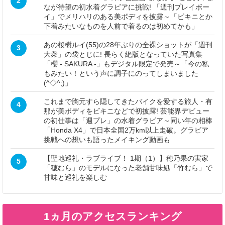
2
なが待望の初水着グラビアに挑戦! 「週刊プレイボー
イ」でメリハリのある美ボディを披露～「ビキニとか
下着みたいなものを人前で着るのは初めてかも」
あの桜樹ルイ(55)の28年ぶりの全裸ショットが「週刊
3
大衆」の袋とじに! 長らく絶版となっていた写真集
「櫻 - SAKURA -」もデジタル限定で発売～「今の私
もみたい！という声に調子にのってしまいました
(^◇^;)」
これまで胸元すら隠してきたバイクを愛する旅人・有
4
那が美ボディをビキニなどで初披露! 芸能界デビュー
の初仕事は「週プレ」の水着グラビア～同い年の相棒
「Honda X4」で日本全国2万km以上走破。グラビア
挑戦への想いも語ったメイキング動画も
【聖地巡礼・ラブライブ！ 1期（1）】穂乃果の実家
5
「穂むら」のモデルになった老舗甘味処「竹むら」で
甘味と巡礼を楽しむ
1ヵ月のアクセスランキング