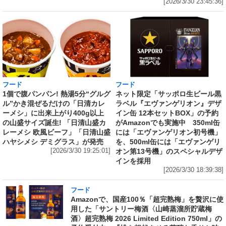
[2026/3/30 23:45:36]
フード
フード
1個で腹パンパン! 熱湯5分“グルグ
ネット限定「サッポロ生ビール黒
ル”かき混ぜるだけの「日清カレ
ラベル『エヴァンゲリオン』デザ
ーメシ」に出来上がり400g以上
イン缶 12本セットBOX」の予約
の山盛サイズ誕生! 「日清山盛カ
がAmazonでも実施中 350ml缶
レーメシ 欧風ビーフ」「日清山盛
には「エヴァンゲリオン初号機」
ハヤシメシ デミグラス」が発売
を、500ml缶には「エヴァンゲリ
[2026/3/30 19:25:01]
オン第13号機」のスペシャルデザ
インを採用
[2026/3/30 18:39:38]
フード
Amazonで、国産100％「超完熟梅」を贅沢に使
用した「サントリー梅酒〈山崎蒸溜所貯蔵梅
酒〉超完熟梅 2026 Limited Edition 750ml」の