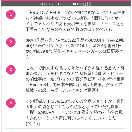
2026-07-10
～
2026-08-09
集計分
「FRUITS ZIPPER」の水色担当“まなふぃ”こと真中ま
1
なが待望の初水着グラビアに挑戦! 「週刊プレイボー
イ」でメリハリのある美ボディを披露～「ビキニとか
下着みたいなものを人前で着るのは初めてかも」
8KVR作品を含む人気の222作品が30%OFF! FANZA動
2
画が「春のパンツまつり30％OFF」第2弾を明日1日
(水)朝9:59まで開催～キャンペーンガールは田野憂さ
ん
これまで胸元すら隠してきたバイクを愛する旅人・有
3
那が美ボディをビキニなどで初披露! 芸能界デビュー
の初仕事は「週プレ」の水着グラビア～同い年の相棒
「Honda X4」で日本全国2万km以上走破。グラビア
挑戦への想いも語ったメイキング動画も
あの桜樹ルイ(55)の28年ぶりの全裸ショットが「週刊
4
大衆」の袋とじに! 長らく絶版となっていた写真集
「櫻 - SAKURA -」もデジタル限定で発売～「今の私
もみたい！という声に調子にのってしまいました
(^◇^;)」