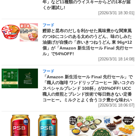
年」など11種類のウイスキーからどの1本が届
くか運試し!
[2026/3/31 18:30:01]
フード
鰹節と昆布のだしを利かせた風味豊かな関東風
のつゆにコシのある太めのうどん、味のしみた
油揚げが自慢の「赤いきつねうどん 東 96g×12
個」が「Amazon 新生活セール Final 先行セー
ル」で54%OFF!
[2026/3/31 18:14:08]
フード
「Amazon 新生活セール Final 先行セール」で
「職人の珈琲 ワンドリップコーヒー 深いコクの
スペシャルブレンド 100杯」が20%OFF! UCC
職人の焙煎とブレンド技術で毎日飽きない定番
コーヒー。ミルクとよく合うコク豊かな味わい
[2026/3/31 18:06:07]