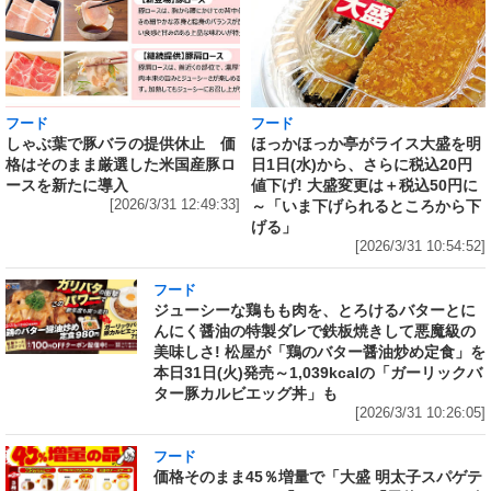
フード
フード
しゃぶ葉で豚バラの提供休止 価
ほっかほっか亭がライス大盛を明
格はそのまま厳選した米国産豚ロ
日1日(水)から、さらに税込20円
ースを新たに導入
値下げ! 大盛変更は＋税込50円に
[2026/3/31 12:49:33]
～「いま下げられるところから下
げる」
[2026/3/31 10:54:52]
フード
ジューシーな鶏もも肉を、とろけるバターとに
んにく醤油の特製ダレで鉄板焼きして悪魔級の
美味しさ! 松屋が「鶏のバター醤油炒め定食」を
本日31日(火)発売～1,039kcalの「ガーリックバ
ター豚カルビエッグ丼」も
[2026/3/31 10:26:05]
フード
価格そのまま45％増量で「大盛 明太子スパゲテ