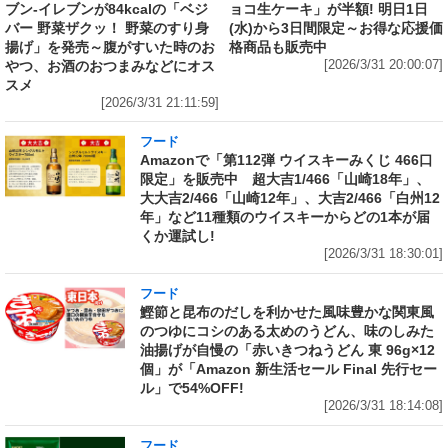
ブン‐イレブンが84kcalの「ベジ
ョコ生ケーキ」が半額! 明日1日
バー 野菜ザクッ！ 野菜のすり身
(水)から3日間限定～お得な応援価
揚げ」を発売～腹がすいた時のお
格商品も販売中
やつ、お酒のおつまみなどにオス
[2026/3/31 20:00:07]
スメ
[2026/3/31 21:11:59]
フード
Amazonで「第112弾 ウイスキーみくじ 466口
限定」を販売中 超大吉1/466「山崎18年」、
大大吉2/466「山崎12年」、大吉2/466「白州12
年」など11種類のウイスキーからどの1本が届
くか運試し!
[2026/3/31 18:30:01]
フード
鰹節と昆布のだしを利かせた風味豊かな関東風
のつゆにコシのある太めのうどん、味のしみた
油揚げが自慢の「赤いきつねうどん 東 96g×12
個」が「Amazon 新生活セール Final 先行セー
ル」で54%OFF!
[2026/3/31 18:14:08]
フード