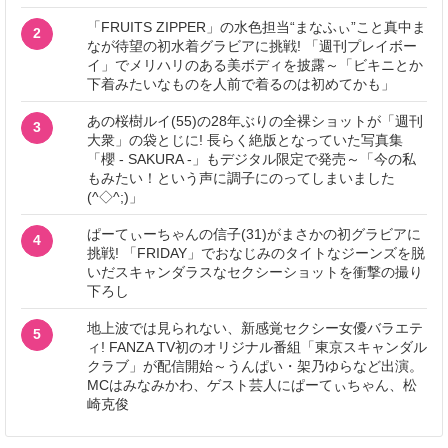
「FRUITS ZIPPER」の水色担当“まなふぃ”こと真中ま
2
なが待望の初水着グラビアに挑戦! 「週刊プレイボー
イ」でメリハリのある美ボディを披露～「ビキニとか
下着みたいなものを人前で着るのは初めてかも」
あの桜樹ルイ(55)の28年ぶりの全裸ショットが「週刊
3
大衆」の袋とじに! 長らく絶版となっていた写真集
「櫻 - SAKURA -」もデジタル限定で発売～「今の私
もみたい！という声に調子にのってしまいました
(^◇^;)」
ぱーてぃーちゃんの信子(31)がまさかの初グラビアに
4
挑戦! 「FRIDAY」でおなじみのタイトなジーンズを脱
いだスキャンダラスなセクシーショットを衝撃の撮り
下ろし
地上波では見られない、新感覚セクシー女優バラエテ
5
ィ! FANZA TV初のオリジナル番組「東京スキャンダル
クラブ」が配信開始～うんぱい・架乃ゆらなど出演。
MCはみなみかわ、ゲスト芸人にぱーてぃちゃん、松
崎克俊