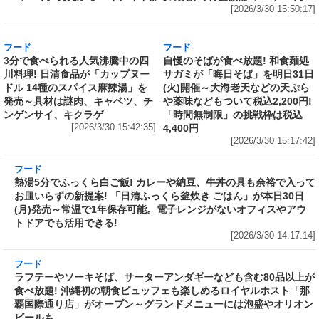
売上1本につき1円を熊本城災害復旧に寄付
Amazonで「サッポロ生ビール黒ラベル『熊本
城復興応援缶』 350ml×24本」が税込5,180円!
発売から10年、昨年までの累計寄付金額は
6,344,952円
[2026/3/30 15:50:17]
フード
フード
3分で食べられる人気沸騰中の四
自慢のそばが食べ放題! 和食麺処
川料理! 日清食品が「カップヌー
サガミが「晦日そば」を明日31日
ドル 14種のスパイス麻辣湯」を
(火)開催～大海老天などの天ぷら
発売～具材は謎肉、キャベツ、チ
や薬味などもついて税込2,200円!
ンゲンサイ、キクラゲ
「時間無制限」の挑戦枠は税込
[2026/3/30 15:42:35]
4,400円
[2026/3/30 15:17:42]
フード