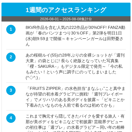
1週間のアクセスランキング
2026-08-01
～
2026-08-08
集計分
8KVR作品を含む人気の222作品が30%OFF! FANZA動
1
画が「春のパンツまつり30％OFF」第2弾を明日1日
(水)朝9:59まで開催～キャンペーンガールは田野憂さ
ん
あの桜樹ルイ(55)の28年ぶりの全裸ショットが「週刊
2
大衆」の袋とじに! 長らく絶版となっていた写真集
「櫻 - SAKURA -」もデジタル限定で発売～「今の私
もみたい！という声に調子にのってしまいました
(^◇^;)」
「FRUITS ZIPPER」の水色担当“まなふぃ”こと真中ま
3
なが待望の初水着グラビアに挑戦! 「週刊プレイボー
イ」でメリハリのある美ボディを披露～「ビキニとか
下着みたいなものを人前で着るのは初めてかも」
これまで胸元すら隠してきたバイクを愛する旅人・有
4
那が美ボディをビキニなどで初披露! 芸能界デビュー
の初仕事は「週プレ」の水着グラビア～同い年の相棒