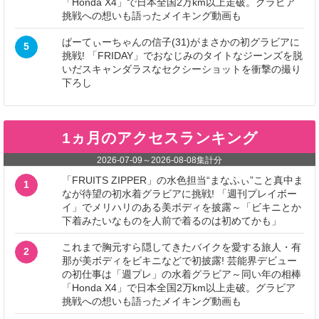
「Honda X4」で日本全国2万km以上走破。グラビア
挑戦への想いも語ったメイキング動画も
ぱーてぃーちゃんの信子(31)がまさかの初グラビアに
5
挑戦! 「FRIDAY」でおなじみのタイトなジーンズを脱
いだスキャンダラスなセクシーショットを衝撃の撮り
下ろし
1ヵ月のアクセスランキング
2026-07-09
～
2026-08-08
集計分
「FRUITS ZIPPER」の水色担当“まなふぃ”こと真中ま
1
なが待望の初水着グラビアに挑戦! 「週刊プレイボー
イ」でメリハリのある美ボディを披露～「ビキニとか
下着みたいなものを人前で着るのは初めてかも」
これまで胸元すら隠してきたバイクを愛する旅人・有
2
那が美ボディをビキニなどで初披露! 芸能界デビュー
の初仕事は「週プレ」の水着グラビア～同い年の相棒
「Honda X4」で日本全国2万km以上走破。グラビア
挑戦への想いも語ったメイキング動画も