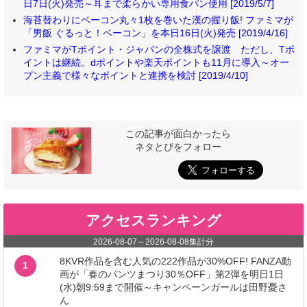
日7日(火)発売～耳まで柔らかい専用食パン使用 [2019/5/7]
海苔替わりにベーコン丸々1枚を巻いた漢の握り飯! ファミマが
「男飯 ぐるっと！ベーコン」を本日16日(火)発売 [2019/4/16]
ファミマがTポイント・ジャパンの全株式を譲渡 ただし、Tポ
イントは継続。dポイントや楽天ポイントも11月に導入～オー
プン主義で様々なポイントと連携を検討 [2019/4/10]
この記事が面白かったら
ネタとぴをフォロー
アクセスランキング
2026-08-07
～
2026-08-08
集計分
8KVR作品を含む人気の222作品が30%OFF! FANZA動
1
画が「春のパンツまつり30％OFF」第2弾を明日1日
(水)朝9:59まで開催～キャンペーンガールは田野憂さ
ん