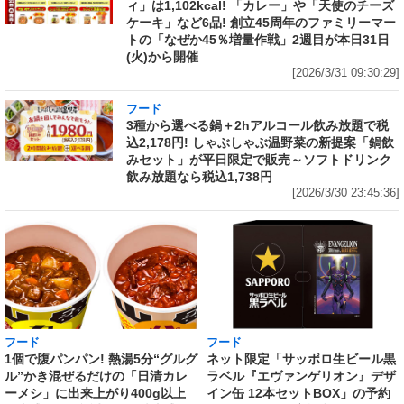
ィ」は1,102kcal! 「カレー」や「天使のチーズ
ケーキ」など6品! 創立45周年のファミリーマー
トの「なぜか45％増量作戦」2週目が本日31日
(火)から開催
[2026/3/31 09:30:29]
フード
3種から選べる鍋＋2hアルコール飲み放題で税
込2,178円! しゃぶしゃぶ温野菜の新提案「鍋飲
みセット」が平日限定で販売～ソフトドリンク
飲み放題なら税込1,738円
[2026/3/30 23:45:36]
フード
フード
1個で腹パンパン! 熱湯5分“グルグ
ネット限定「サッポロ生ビール黒
ル”かき混ぜるだけの「日清カレ
ラベル『エヴァンゲリオン』デザ
ーメシ」に出来上がり400g以上
イン缶 12本セットBOX」の予約