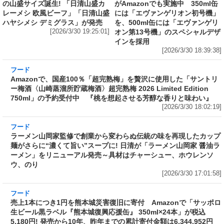
の山盛サイズ誕生! 「日清山盛カ
がAmazonでも実施中 350ml缶
レーメシ 欧風ビーフ」「日清山盛
には「エヴァンゲリオン初号機」
ハヤシメシ デミグラス」が発売
を、500ml缶には「エヴァンゲリ
[2026/3/30 19:25:01]
オン第13号機」のスペシャルデザ
インを採用
[2026/3/30 18:39:38]
フード
Amazonで、国産100％「超完熟梅」を贅沢に使
用した「サントリー梅酒〈山崎蒸溜所貯蔵梅
酒〉超完熟梅 2026 Limited Edition 750ml」の
予約受付中 『桃を想起させる芳醇な香りと味
わい』
[2026/3/30 18:02:19]
フード
ラーメン山岡家監修で創業から変わらぬ伝統の
味を再現したカップ麺がさらに“濃くて旨い”ス
ープに! 日清が「ラーメン山岡家 醤油ラーメ
ン」をリニューアル発売～具材はチャーシュ
ー、ホウレンソウ、のり
[2026/3/30 17:01:58]
フード