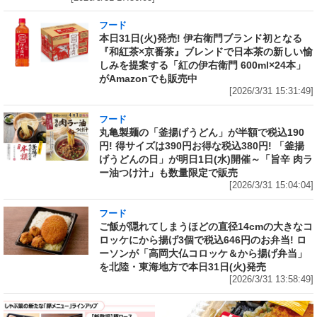
フード
本日31日(火)発売! 伊右衛門ブランド初となる
『和紅茶×京番茶』ブレンドで日本茶の新しい愉
しみを提案する「紅の伊右衛門 600ml×24本」
がAmazonでも販売中
[2026/3/31 15:31:49]
フード
丸亀製麺の「釜揚げうどん」が半額で税込190
円! 得サイズは390円お得な税込380円! 「釜揚
げうどんの日」が明日1日(水)開催～「旨辛 肉ラ
ー油つけ汁」も数量限定で販売
[2026/3/31 15:04:04]
フード
ご飯が隠れてしまうほどの直径14cmの大きなコ
ロッケにから揚げ3個で税込646円のお弁当! ロ
ーソンが「高岡大仏コロッケ＆から揚げ弁当」
を北陸・東海地方で本日31日(火)発売
[2026/3/31 13:58:49]