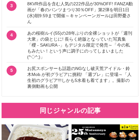
8KVR作品を含む人気の222作品が30%OFF! FANZA動
3
画が「春のパンツまつり30％OFF」第2弾を明日1日
(水)朝9:59まで開催～キャンペーンガールは田野憂さ
ん
あの桜樹ルイ(55)の28年ぶりの全裸ショットが「週刊
4
大衆」の袋とじに! 長らく絶版となっていた写真集
「櫻 - SAKURA -」もデジタル限定で発売～「今の私
もみたい！という声に調子にのってしまいました
(^◇^;)」
お尻スポンサーも話題のNGなし破天荒アイドル・鈴
5
木Mob.が初グラビアに挑戦! 「週プレ」に登場～「人
生初のグラビア!!!しかも5水着も着てます」。撮影の
裏側動画も公開
同じジャンルの記事