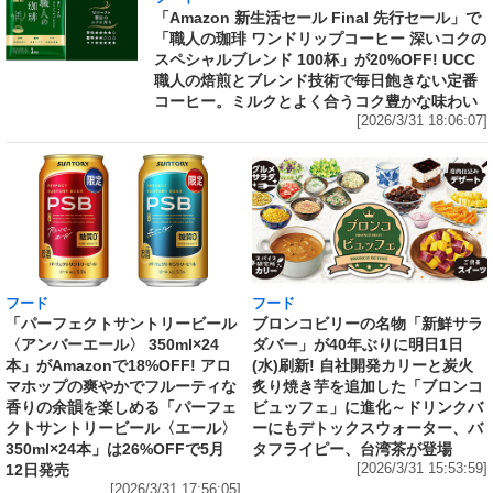
「Amazon 新生活セール Final 先行セール」で
「職人の珈琲 ワンドリップコーヒー 深いコクの
スペシャルブレンド 100杯」が20%OFF! UCC
職人の焙煎とブレンド技術で毎日飽きない定番
コーヒー。ミルクとよく合うコク豊かな味わい
[2026/3/31 18:06:07]
フード
フード
「パーフェクトサントリービール
ブロンコビリーの名物「新鮮サラ
〈アンバーエール〉 350ml×24
ダバー」が40年ぶりに明日1日
本」がAmazonで18%OFF! アロ
(水)刷新! 自社開発カリーと炭火
マホップの爽やかでフルーティな
炙り焼き芋を追加した「ブロンコ
香りの余韻を楽しめる「パーフェ
ビュッフェ」に進化～ドリンクバ
クトサントリービール〈エール〉
ーにもデトックスウォーター、バ
350ml×24本」は26%OFFで5月
タフライピー、台湾茶が登場
12日発売
[2026/3/31 15:53:59]
[2026/3/31 17:56:05]