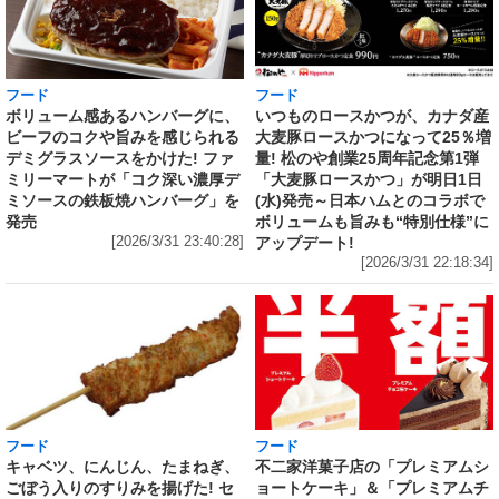
フード
フード
いつものロースかつが、カナダ産
ボリューム感あるハンバーグに、
大麦豚ロースかつになって25％増
ビーフのコクや旨みを感じられる
量! 松のや創業25周年記念第1弾
デミグラスソースをかけた! ファ
「大麦豚ロースかつ」が明日1日
ミリーマートが「コク深い濃厚デ
(水)発売～日本ハムとのコラボで
ミソースの鉄板焼ハンバーグ」を
ボリュームも旨みも“特別仕様”に
発売
アップデート!
[2026/3/31 23:40:28]
[2026/3/31 22:18:34]
フード
フード
キャベツ、にんじん、たまねぎ、
不二家洋菓子店の「プレミアムシ
ごぼう入りのすりみを揚げた! セ
ョートケーキ」＆「プレミアムチ