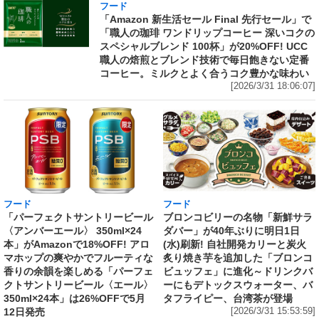
フード
「Amazon 新生活セール Final 先行セール」で
「職人の珈琲 ワンドリップコーヒー 深いコクの
スペシャルブレンド 100杯」が20%OFF! UCC
職人の焙煎とブレンド技術で毎日飽きない定番
コーヒー。ミルクとよく合うコク豊かな味わい
[2026/3/31 18:06:07]
フード
フード
「パーフェクトサントリービール
ブロンコビリーの名物「新鮮サラ
〈アンバーエール〉 350ml×24
ダバー」が40年ぶりに明日1日
本」がAmazonで18%OFF! アロ
(水)刷新! 自社開発カリーと炭火
マホップの爽やかでフルーティな
炙り焼き芋を追加した「ブロンコ
香りの余韻を楽しめる「パーフェ
ビュッフェ」に進化～ドリンクバ
クトサントリービール〈エール〉
ーにもデトックスウォーター、バ
350ml×24本」は26%OFFで5月
タフライピー、台湾茶が登場
12日発売
[2026/3/31 15:53:59]