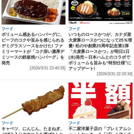
フード
フード
いつものロースかつが、カナダ産
ボリューム感あるハンバーグに、
大麦豚ロースかつになって25％増
ビーフのコクや旨みを感じられる
量! 松のや創業25周年記念第1弾
デミグラスソースをかけた! ファ
「大麦豚ロースかつ」が明日1日
ミリーマートが「コク深い濃厚デ
(水)発売～日本ハムとのコラボで
ミソースの鉄板焼ハンバーグ」を
ボリュームも旨みも“特別仕様”に
発売
アップデート!
[2026/3/31 23:40:28]
[2026/3/31 22:18:34]
フード
フード
キャベツ、にんじん、たまねぎ、
不二家洋菓子店の「プレミアムシ