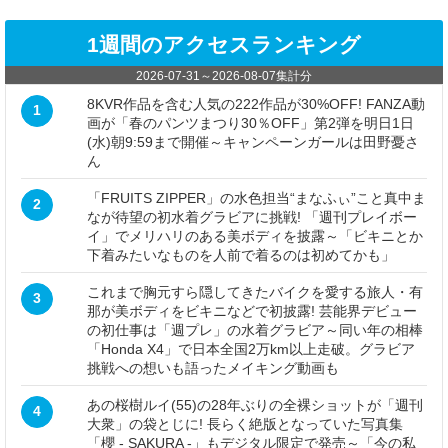
1週間のアクセスランキング
2026-07-31
～
2026-08-07
集計分
8KVR作品を含む人気の222作品が30%OFF! FANZA動
1
画が「春のパンツまつり30％OFF」第2弾を明日1日
(水)朝9:59まで開催～キャンペーンガールは田野憂さ
ん
「FRUITS ZIPPER」の水色担当“まなふぃ”こと真中ま
2
なが待望の初水着グラビアに挑戦! 「週刊プレイボー
イ」でメリハリのある美ボディを披露～「ビキニとか
下着みたいなものを人前で着るのは初めてかも」
これまで胸元すら隠してきたバイクを愛する旅人・有
3
那が美ボディをビキニなどで初披露! 芸能界デビュー
の初仕事は「週プレ」の水着グラビア～同い年の相棒
「Honda X4」で日本全国2万km以上走破。グラビア
挑戦への想いも語ったメイキング動画も
あの桜樹ルイ(55)の28年ぶりの全裸ショットが「週刊
4
大衆」の袋とじに! 長らく絶版となっていた写真集
「櫻 - SAKURA -」もデジタル限定で発売～「今の私