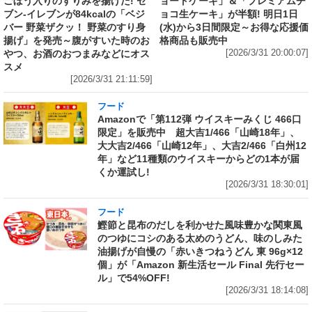
ごぼう入りのすりみを揚げた! セ
ョートケーキ」＆「プレミアムチ
ブン‐イレブンが84kcalの「ベジ
ョコ生ケーキ」が半額! 明日1日
バー 野菜ザクッ！ 野菜のすり身
(水)から3日間限定～お得な応援価
揚げ」を発売～腹がすいた時のお
格商品も販売中
やつ、お酒のおつまみなどにオス
[2026/3/31 20:00:07]
スメ
[2026/3/31 21:11:59]
フード
Amazonで「第112弾 ウイスキーみくじ 466口
限定」を販売中 超大吉1/466「山崎18年」、
大大吉2/466「山崎12年」、大吉2/466「白州12
年」など11種類のウイスキーからどの1本が届
くか運試し!
[2026/3/31 18:30:01]
フード
鰹節と昆布のだしを利かせた風味豊かな関東風
のつゆにコシのある太めのうどん、味のしみた
油揚げが自慢の「赤いきつねうどん 東 96g×12
個」が「Amazon 新生活セール Final 先行セー
ル」で54%OFF!
[2026/3/31 18:14:08]