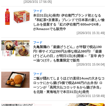
[2026/3/31 17:56:05]
フード
本日31日(火)発売! 伊右衛門ブランド初となる
『和紅茶×京番茶』ブレンドで日本茶の新しい愉
しみを提案する「紅の伊右衛門 600ml×24本」
がAmazonでも販売中
[2026/3/31 15:31:49]
フード
丸亀製麺の「釜揚げうどん」が半額で税込190
円! 得サイズは390円お得な税込380円! 「釜揚
げうどんの日」が明日1日(水)開催～「旨辛 肉ラ
ー油つけ汁」も数量限定で販売
[2026/3/31 15:04:04]
フード
ご飯が隠れてしまうほどの直径14cmの大きなコ
ロッケにから揚げ3個で税込646円のお弁当! ロ
ーソンが「高岡大仏コロッケ＆から揚げ弁当」
を北陸・東海地方で本日31日(火)発売
[2026/3/31 13:58:49]