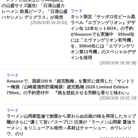
の山盛サイズ誕生! 「日清山盛カ
がAmazonでも実施中 350ml缶
レーメシ 欧風ビーフ」「日清山盛
には「エヴァンゲリオン初号機」
ハヤシメシ デミグラス」が発売
を、500ml缶には「エヴァンゲリ
[2026/3/30 19:25:01]
オン第13号機」のスペシャルデザ
インを採用
[2026/3/30 18:39:38]
フード
Amazonで、国産100％「超完熟梅」を贅沢に使
用した「サントリー梅酒〈山崎蒸溜所貯蔵梅
酒〉超完熟梅 2026 Limited Edition 750ml」の
予約受付中 『桃を想起させる芳醇な香りと味
わい』
[2026/3/30 18:02:19]
フード
ラーメン山岡家監修で創業から変わらぬ伝統の
味を再現したカップ麺がさらに“濃くて旨い”ス
ープに! 日清が「ラーメン山岡家 醤油ラーメ
ン」をリニューアル発売～具材はチャーシュ
ー、ホウレンソウ、のり
[2026/3/30 17:01:58]