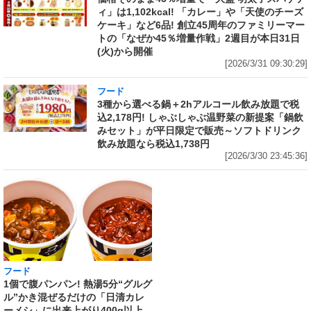
ィ」は1,102kcal! 「カレー」や「天使のチーズ
ケーキ」など6品! 創立45周年のファミリーマー
トの「なぜか45％増量作戦」2週目が本日31日
(火)から開催
[2026/3/31 09:30:29]
フード
3種から選べる鍋＋2hアルコール飲み放題で税
込2,178円! しゃぶしゃぶ温野菜の新提案「鍋飲
みセット」が平日限定で販売～ソフトドリンク
飲み放題なら税込1,738円
[2026/3/30 23:45:36]
フード
フード
1個で腹パンパン! 熱湯5分“グルグ
ネット限定「サッポロ生ビール黒
ル”かき混ぜるだけの「日清カレ
ラベル『エヴァンゲリオン』デザ
ーメシ」に出来上がり400g以上
イン缶 12本セットBOX」の予約