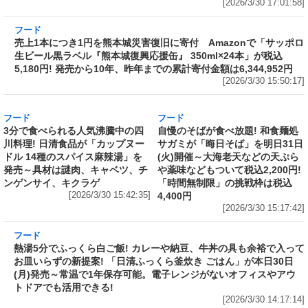
フード
売上1本につき1円を熊本城災害復旧に寄付
Amazonで「サッポロ生ビール黒ラベル『熊本
城復興応援缶』 350ml×24本」が税込5,180円!
発売から10年、昨年までの累計寄付金額は
6,344,952円
[2026/3/30 15:50:17]
フード
フード
3分で食べられる人気沸騰中の四
自慢のそばが食べ放題! 和食麺処
川料理! 日清食品が「カップヌー
サガミが「晦日そば」を明日31日
ドル 14種のスパイス麻辣湯」を
(火)開催～大海老天などの天ぷら
発売～具材は謎肉、キャベツ、チ
や薬味などもついて税込2,200円!
ンゲンサイ、キクラゲ
「時間無制限」の挑戦枠は税込
[2026/3/30 15:42:35]
4,400円
[2026/3/30 15:17:42]