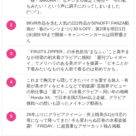
「櫻 - SAKURA -」もデジタル限定で発売～「今の私
もみたい！という声に調子にのってしまいました
(^◇^;)」
8KVR作品を含む人気の222作品が30%OFF! FANZA動
2
画が「春のパンツまつり30％OFF」第2弾を明日1日
(水)朝9:59まで開催～キャンペーンガールは田野憂さ
ん
「FRUITS ZIPPER」の水色担当“まなふぃ”こと真中ま
3
なが待望の初水着グラビアに挑戦! 「週刊プレイボー
イ」でメリハリのある美ボディを披露～「ビキニとか
下着みたいなものを人前で着るのは初めてかも」
これまで胸元すら隠してきたバイクを愛する旅人・有
4
那が美ボディをビキニなどで初披露! 芸能界デビュー
の初仕事は「週プレ」の水着グラビア～同い年の相棒
「Honda X4」で日本全国2万km以上走破。グラビア
挑戦への想いも語ったメイキング動画も
26年ぶりにグラビアクイーン・井上晴美(51)が3児の
5
母になって帰ってきた! 今も変わらぬ圧巻の水着姿披
露! 「FRIDAY」に超貴重なアザーカット独占掲載