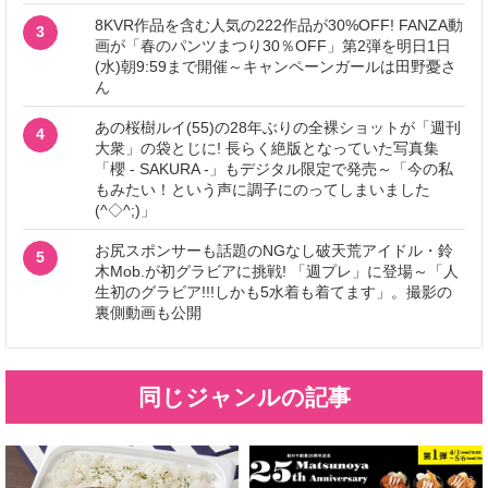
8KVR作品を含む人気の222作品が30%OFF! FANZA動
3
画が「春のパンツまつり30％OFF」第2弾を明日1日
(水)朝9:59まで開催～キャンペーンガールは田野憂さ
ん
あの桜樹ルイ(55)の28年ぶりの全裸ショットが「週刊
4
大衆」の袋とじに! 長らく絶版となっていた写真集
「櫻 - SAKURA -」もデジタル限定で発売～「今の私
もみたい！という声に調子にのってしまいました
(^◇^;)」
お尻スポンサーも話題のNGなし破天荒アイドル・鈴
5
木Mob.が初グラビアに挑戦! 「週プレ」に登場～「人
生初のグラビア!!!しかも5水着も着てます」。撮影の
裏側動画も公開
同じジャンルの記事