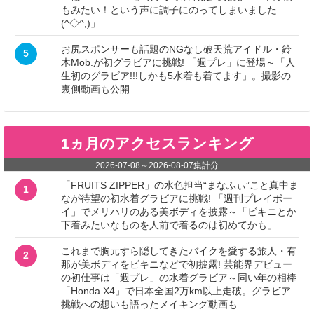
もみたい！という声に調子にのってしまいました
(^◇^;)」
お尻スポンサーも話題のNGなし破天荒アイドル・鈴
5
木Mob.が初グラビアに挑戦! 「週プレ」に登場～「人
生初のグラビア!!!しかも5水着も着てます」。撮影の
裏側動画も公開
1ヵ月のアクセスランキング
2026-07-08
～
2026-08-07
集計分
「FRUITS ZIPPER」の水色担当“まなふぃ”こと真中ま
1
なが待望の初水着グラビアに挑戦! 「週刊プレイボー
イ」でメリハリのある美ボディを披露～「ビキニとか
下着みたいなものを人前で着るのは初めてかも」
これまで胸元すら隠してきたバイクを愛する旅人・有
2
那が美ボディをビキニなどで初披露! 芸能界デビュー
の初仕事は「週プレ」の水着グラビア～同い年の相棒
「Honda X4」で日本全国2万km以上走破。グラビア
挑戦への想いも語ったメイキング動画も