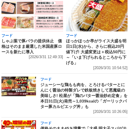
フード
フード
しゃぶ葉で豚バラの提供休止 価
ほっかほっか亭がライス大盛を明
格はそのまま厳選した米国産豚ロ
日1日(水)から、さらに税込20円
ースを新たに導入
値下げ! 大盛変更は＋税込50円に
[2026/3/31 12:49:33]
～「いま下げられるところから下
げる」
[2026/3/31 10:54:52]
フード
ジューシーな鶏もも肉を、とろけるバターとに
んにく醤油の特製ダレで鉄板焼きして悪魔級の
美味しさ! 松屋が「鶏のバター醤油炒め定食」を
本日31日(火)発売～1,039kcalの「ガーリックバ
ター豚カルビエッグ丼」も
[2026/3/31 10:26:05]
フード
価格そのまま45％増量で「大盛 明太子スパゲテ