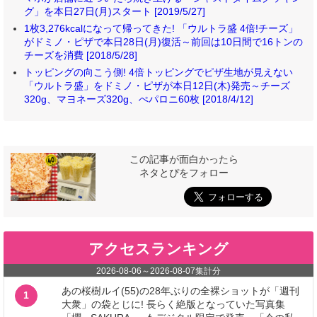
グ」を本日27日(月)スタート [2019/5/27]
1枚3,276kcalになって帰ってきた! 「ウルトラ盛 4倍!チーズ」
がドミノ・ピザで本日28日(月)復活～前回は10日間で16トンの
チーズを消費 [2018/5/28]
トッピングの向こう側! 4倍トッピングでピザ生地が見えない
「ウルトラ盛」をドミノ・ピザが本日12日(木)発売～チーズ
320g、マヨネーズ320g、ぺパロニ60枚 [2018/4/12]
この記事が面白かったら
ネタとぴをフォロー
アクセスランキング
2026-08-06
～
2026-08-07
集計分
あの桜樹ルイ(55)の28年ぶりの全裸ショットが「週刊
1
大衆」の袋とじに! 長らく絶版となっていた写真集