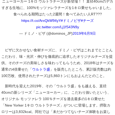
ニューヨーカー 1キロ ウルトラチーズが新登場！！ 直径40cmのデカ
すぎる生地に、100%モッツァレラチーズを1キロ乗せちゃいました。
食べられる期間はたった2週間！食べてみたい人RT???
https://t.co/ArxQkW94yY
#ドミノピザ
#チーズ
pic.twitter.com/Lj1fS43N9y
— ドミノ・ピザ (@dominos_JP)
2019年6月9日
ピザに欠かせない食材チーズに、ドミノ・ピザはこれまでとことん
こだわり、味・光沢・伸びを徹底的に追求したオリジナルチーズを提
供。そのチーズの美味しさを味わってもらうため、2018年はチーズを
通常の4倍乗せた「
ウルトラ盛
」を販売したところ、累計販売数は約
100万枚、使用されたチーズは5,860トンにもおよんだとのこと。
新時代を迎えた2019年、その「ウルトラ盛」をも越える、直径
40cmの新シリーズ「ニューヨーカー」に、こだわり抜いたという、
オリジナル モッツァレラ 100％チーズを過去最多の1キロ乗せた
「New Yorker 1キロ ウルトラチーズ」がついに登場します。摂取カ
ロリーは3,832kcal。同社では「未だかつてないチーズ体験をお楽し