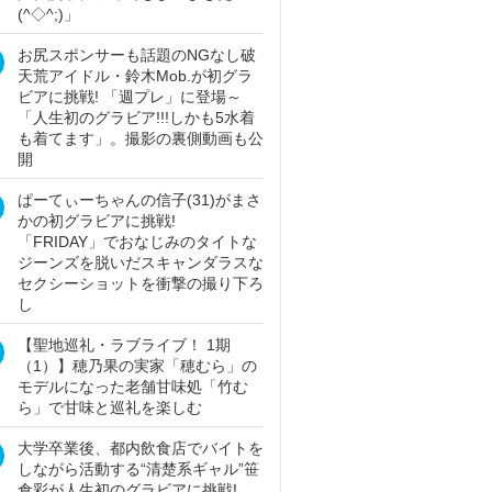
(^◇^;)」
お尻スポンサーも話題のNGなし破
天荒アイドル・鈴木Mob.が初グラ
ビアに挑戦! 「週プレ」に登場～
「人生初のグラビア!!!しかも5水着
も着てます」。撮影の裏側動画も公
開
ぱーてぃーちゃんの信子(31)がまさ
かの初グラビアに挑戦!
「FRIDAY」でおなじみのタイトな
ジーンズを脱いだスキャンダラスな
セクシーショットを衝撃の撮り下ろ
し
【聖地巡礼・ラブライブ！ 1期
（1）】穂乃果の実家「穂むら」の
モデルになった老舗甘味処「竹む
ら」で甘味と巡礼を楽しむ
大学卒業後、都内飲食店でバイトを
しながら活動する“清楚系ギャル”笹
倉彩が人生初のグラビアに挑戦!