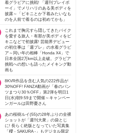
着グラビアに挑戦! 「週刊プレイボ
ーイ」でメリハリのある美ボディを
披露～「ビキニとか下着みたいなも
のを人前で着るのは初めてかも」
これまで胸元すら隠してきたバイク
を愛する旅人・有那が美ボディをビ
キニなどで初披露! 芸能界デビュー
の初仕事は「週プレ」の水着グラビ
ア～同い年の相棒「Honda X4」で
日本全国2万km以上走破。グラビア
挑戦への想いも語ったメイキング動
画も
8KVR作品を含む人気の222作品が
30%OFF! FANZA動画が「春のパン
ツまつり30％OFF」第2弾を明日1
日(水)朝9:59まで開催～キャンペー
ンガールは田野憂さん
あの桜樹ルイ(55)の28年ぶりの全裸
ショットが「週刊大衆」の袋とじ
に! 長らく絶版となっていた写真集
「櫻 - SAKURA -」もデジタル限定