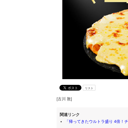
リスト
[古川 敦]
関連リンク
「帰ってきたウルトラ盛り 4倍！