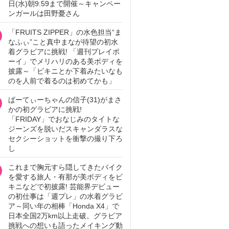
日(水)朝9:59まで開催～キャンペー
ンガールは田野憂さん
「FRUITS ZIPPER」の水色担当“ま
なふぃ”こと真中まなが待望の初水
着グラビアに挑戦! 「週刊プレイボ
ーイ」でメリハリのある美ボディを
披露～「ビキニとか下着みたいなも
のを人前で着るのは初めてかも」
ぱーてぃーちゃんの信子(31)がまさ
かの初グラビアに挑戦!
「FRIDAY」でおなじみのタイトな
ジーンズを脱いだスキャンダラスな
セクシーショットを衝撃の撮り下ろ
し
これまで胸元すら隠してきたバイク
を愛する旅人・有那が美ボディをビ
キニなどで初披露! 芸能界デビュー
の初仕事は「週プレ」の水着グラビ
ア～同い年の相棒「Honda X4」で
日本全国2万km以上走破。グラビア
挑戦への想いも語ったメイキング動