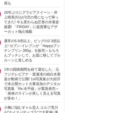
画も
26年ぶりにグラビアクイーン・井
上晴美(51)が3児の母になって帰っ
てきた! 今も変わらぬ圧巻の水着姿
披露! 「FRIDAY」に超貴重なアザ
ーカット独占掲載
通常の5.6倍以上、ビッグの2.3倍以
上! セブン‐イレブンが「Happyプッ
チンプリン 380g」を販売～もちろ
んプッチンして、お皿に移してプル
ル～ンと楽しめる
1年の闘病期間を経て退社した、元
フジテレビアナ・渡邊渚の純白水着
姿が動画で公開! 1st写真集が大好評
で未公開カット大量追加のデジタル
写真集「Re:水平線」が緊急発売～
「身体のラインが美しく見える写真
が多め！」
小胸に悩むギャル芸人 エルフ荒川
が“ナイスバディブラ”で大変身! 薄