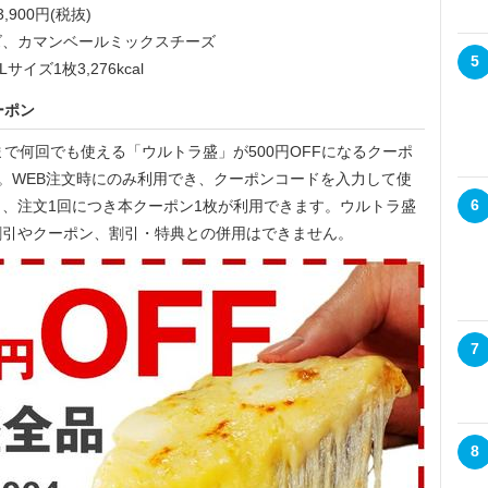
,900円(税抜)
ズ、カマンベールミックスチーズ
5
サイズ1枚3,276kcal
ーポン
火)まで何回でも使える「ウルトラ盛」が500円OFFになるクーポ
行。WEB注文時にのみ利用でき、クーポンコードを入力して使
6
、注文1回につき本クーポン1枚が利用できます。ウルトラ盛
割引やクーポン、割引・特典との併用はできません。
7
8