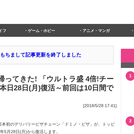
イフ
ゲーム・ホビー
アニメ・マンガ
1日をもちまして記事更新を終了しました
1
って帰ってきた! 「ウルトラ盛 4倍!チー
日28日(月)復活～前回は10日間で
[2018/5/28 17:41]
2
日本初のデリバリーピザチェーン「ドミノ・ピザ」が、トッピ
年5月28日(月)から復活します。