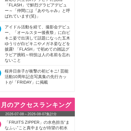
「FLASH」で鮮烈グラビアデビュ
ー～「仲間には『あやちゃみ』と呼
ばれています(笑)」
アイドル活動を経て、撮影会デビュ
ー、「オールスター後夜祭」に白ビ
キニ姿で出演して話題になった五木
ゆうりが白ビキニやメガネ姿などを
披露! 「FLASH」で初めての雑誌グ
ラビア挑戦～特技は人の名前を忘れ
ないこと
桜井日奈子が衝撃の初ビキニ! 芸能
活動10周年記念写真集の先行カッ
トが「FRIDAY」に掲載
ヵ月のアクセスランキング
2026-07-08
～
2026-08-07
集計分
「FRUITS ZIPPER」の水色担当“ま
なふぃ”こと真中まなが待望の初水