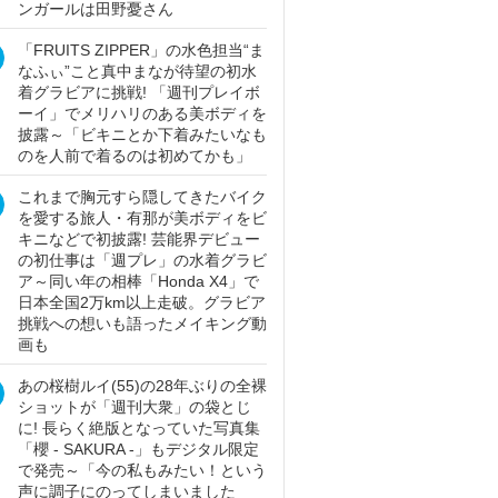
ンガールは田野憂さん
「FRUITS ZIPPER」の水色担当“ま
なふぃ”こと真中まなが待望の初水
着グラビアに挑戦! 「週刊プレイボ
ーイ」でメリハリのある美ボディを
披露～「ビキニとか下着みたいなも
のを人前で着るのは初めてかも」
これまで胸元すら隠してきたバイク
を愛する旅人・有那が美ボディをビ
キニなどで初披露! 芸能界デビュー
の初仕事は「週プレ」の水着グラビ
ア～同い年の相棒「Honda X4」で
日本全国2万km以上走破。グラビア
挑戦への想いも語ったメイキング動
画も
あの桜樹ルイ(55)の28年ぶりの全裸
ショットが「週刊大衆」の袋とじ
に! 長らく絶版となっていた写真集
「櫻 - SAKURA -」もデジタル限定
で発売～「今の私もみたい！という
声に調子にのってしまいました