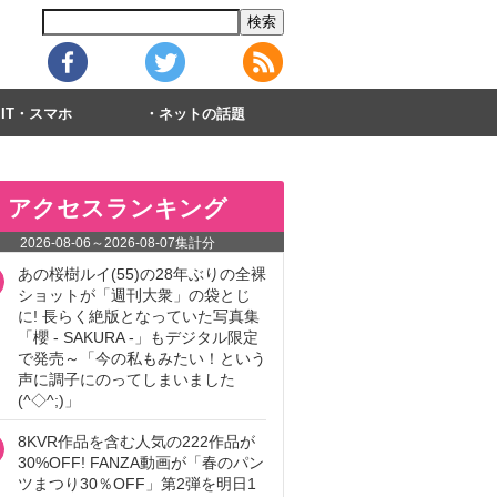
IT・スマホ
ネットの話題
アクセスランキング
2026-08-06
～
2026-08-07
集計分
あの桜樹ルイ(55)の28年ぶりの全裸
ショットが「週刊大衆」の袋とじ
に! 長らく絶版となっていた写真集
「櫻 - SAKURA -」もデジタル限定
で発売～「今の私もみたい！という
声に調子にのってしまいました
(^◇^;)」
8KVR作品を含む人気の222作品が
30%OFF! FANZA動画が「春のパン
ツまつり30％OFF」第2弾を明日1