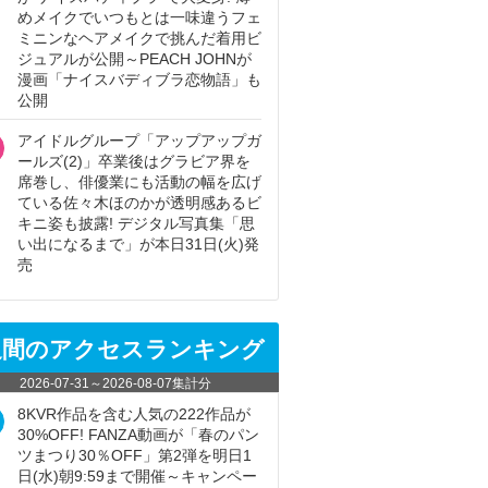
めメイクでいつもとは一味違うフェ
ミニンなヘアメイクで挑んだ着用ビ
ジュアルが公開～PEACH JOHNが
漫画「ナイスバディブラ恋物語」も
公開
アイドルグループ「アップアップガ
ールズ(2)」卒業後はグラビア界を
席巻し、俳優業にも活動の幅を広げ
ている佐々木ほのかが透明感あるビ
キニ姿も披露! デジタル写真集「思
い出になるまで」が本日31日(火)発
売
週間のアクセスランキング
2026-07-31
～
2026-08-07
集計分
8KVR作品を含む人気の222作品が
30%OFF! FANZA動画が「春のパン
ツまつり30％OFF」第2弾を明日1
日(水)朝9:59まで開催～キャンペー