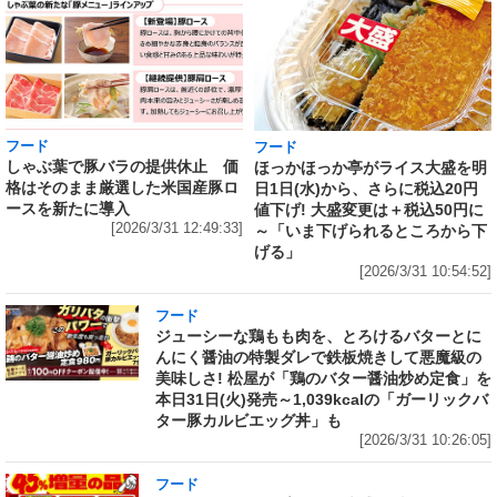
フード
フード
しゃぶ葉で豚バラの提供休止 価
ほっかほっか亭がライス大盛を明
格はそのまま厳選した米国産豚ロ
日1日(水)から、さらに税込20円
ースを新たに導入
値下げ! 大盛変更は＋税込50円に
[2026/3/31 12:49:33]
～「いま下げられるところから下
げる」
[2026/3/31 10:54:52]
フード
ジューシーな鶏もも肉を、とろけるバターとに
んにく醤油の特製ダレで鉄板焼きして悪魔級の
美味しさ! 松屋が「鶏のバター醤油炒め定食」を
本日31日(火)発売～1,039kcalの「ガーリックバ
ター豚カルビエッグ丼」も
[2026/3/31 10:26:05]
フード