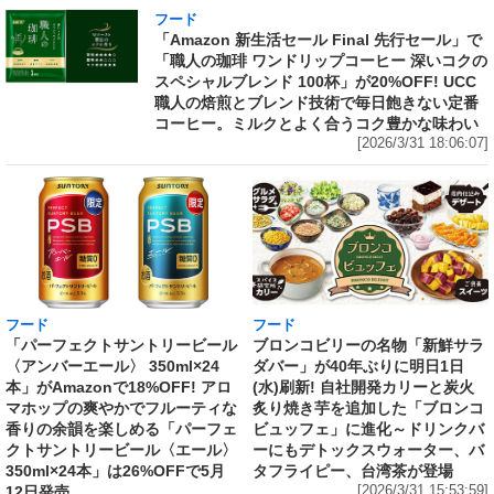
フード
「Amazon 新生活セール Final 先行セール」で
「職人の珈琲 ワンドリップコーヒー 深いコクの
スペシャルブレンド 100杯」が20%OFF! UCC
職人の焙煎とブレンド技術で毎日飽きない定番
コーヒー。ミルクとよく合うコク豊かな味わい
[2026/3/31 18:06:07]
フード
フード
「パーフェクトサントリービール
ブロンコビリーの名物「新鮮サラ
〈アンバーエール〉 350ml×24
ダバー」が40年ぶりに明日1日
本」がAmazonで18%OFF! アロ
(水)刷新! 自社開発カリーと炭火
マホップの爽やかでフルーティな
炙り焼き芋を追加した「ブロンコ
香りの余韻を楽しめる「パーフェ
ビュッフェ」に進化～ドリンクバ
クトサントリービール〈エール〉
ーにもデトックスウォーター、バ
350ml×24本」は26%OFFで5月
タフライピー、台湾茶が登場
12日発売
[2026/3/31 15:53:59]