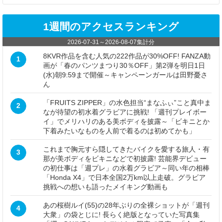
1週間のアクセスランキング
2026-07-31
～
2026-08-07
集計分
8KVR作品を含む人気の222作品が30%OFF! FANZA動
1
画が「春のパンツまつり30％OFF」第2弾を明日1日
(水)朝9:59まで開催～キャンペーンガールは田野憂さ
ん
「FRUITS ZIPPER」の水色担当“まなふぃ”こと真中ま
2
なが待望の初水着グラビアに挑戦! 「週刊プレイボー
イ」でメリハリのある美ボディを披露～「ビキニとか
下着みたいなものを人前で着るのは初めてかも」
これまで胸元すら隠してきたバイクを愛する旅人・有
3
那が美ボディをビキニなどで初披露! 芸能界デビュー
の初仕事は「週プレ」の水着グラビア～同い年の相棒
「Honda X4」で日本全国2万km以上走破。グラビア
挑戦への想いも語ったメイキング動画も
あの桜樹ルイ(55)の28年ぶりの全裸ショットが「週刊
4
大衆」の袋とじに! 長らく絶版となっていた写真集