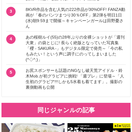
8KVR作品を含む人気の222作品が30%OFF! FANZA動
3
画が「春のパンツまつり30％OFF」第2弾を明日1日
(水)朝9:59まで開催～キャンペーンガールは田野憂さ
ん
あの桜樹ルイ(55)の28年ぶりの全裸ショットが「週刊
4
大衆」の袋とじに! 長らく絶版となっていた写真集
「櫻 - SAKURA -」もデジタル限定で発売～「今の私
もみたい！という声に調子にのってしまいました
(^◇^;)」
お尻スポンサーも話題のNGなし破天荒アイドル・鈴
5
木Mob.が初グラビアに挑戦! 「週プレ」に登場～「人
生初のグラビア!!!しかも5水着も着てます」。撮影の
裏側動画も公開
同じジャンルの記事