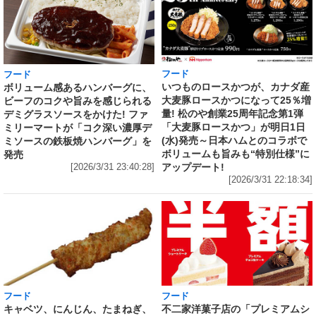
フード
フード
いつものロースかつが、カナダ産
ボリューム感あるハンバーグに、
大麦豚ロースかつになって25％増
ビーフのコクや旨みを感じられる
量! 松のや創業25周年記念第1弾
デミグラスソースをかけた! ファ
「大麦豚ロースかつ」が明日1日
ミリーマートが「コク深い濃厚デ
(水)発売～日本ハムとのコラボで
ミソースの鉄板焼ハンバーグ」を
ボリュームも旨みも“特別仕様”に
発売
アップデート!
[2026/3/31 23:40:28]
[2026/3/31 22:18:34]
フード
フード
キャベツ、にんじん、たまねぎ、
不二家洋菓子店の「プレミアムシ