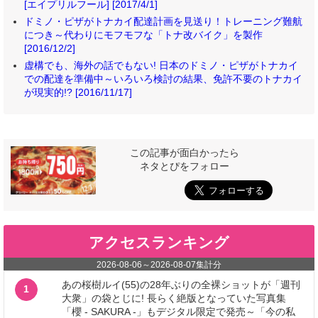
[エイプリルフール] [2017/4/1]
ドミノ・ピザがトナカイ配達計画を見送り！トレーニング難航
につき～代わりにモフモフな「トナ改バイク」を製作
[2016/12/2]
虚構でも、海外の話でもない! 日本のドミノ・ピザがトナカイ
での配達を準備中～いろいろ検討の結果、免許不要のトナカイ
が現実的!? [2016/11/17]
この記事が面白かったら
ネタとぴをフォロー
アクセスランキング
2026-08-06
～
2026-08-07
集計分
あの桜樹ルイ(55)の28年ぶりの全裸ショットが「週刊
1
大衆」の袋とじに! 長らく絶版となっていた写真集
「櫻 - SAKURA -」もデジタル限定で発売～「今の私