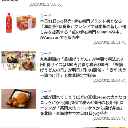
[2026/3/31 17:56:05]
フード
本日31日(火)発売! 伊右衛門ブランド初となる
『和紅茶×京番茶』ブレンドで日本茶の新しい愉
しみを提案する「紅の伊右衛門 600ml×24本」
がAmazonでも販売中
[2026/3/31 15:31:49]
フード
丸亀製麺の「釜揚げうどん」が半額で税込190
円! 得サイズは390円お得な税込380円! 「釜揚
げうどんの日」が明日1日(水)開催～「旨辛 肉ラ
ー油つけ汁」も数量限定で販売
[2026/3/31 15:04:04]
フード
ご飯が隠れてしまうほどの直径14cmの大きなコ
ロッケにから揚げ3個で税込646円のお弁当! ロ
ーソンが「高岡大仏コロッケ＆から揚げ弁当」
を北陸・東海地方で本日31日(火)発売
[2026/3/31 13:58:49]