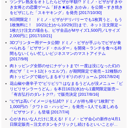
ツンデレ熟女をオトしたらピザが半額!? ドミノ・ピザがすきや
き女将との恋愛ゲーム「好き★妬き おかみ」を公開～すき焼き
をピザにした「スキヤキング」を発売 [2017/10/30]
9日間限定！ ドミノ・ピザがデリバリーでも1枚買うと、もう
1枚無料に！ 10/21(土)から10/29(日)まで、ネット注文限定～
1枚だけ注文の場合も、ピザ全品がMサイズ1,500円／Lサイズ
2,000円に [2017/10/21]
3Dプリンター用データ公開! ドミノ・ピザが手ぶらでピザが食
べられる「ピザサンド・ホルダー」を開発～ランチを食べる時
間もないくらい忙しいビジネスマンのマストアイテム
[2017/9/8]
肉トッピング全部のせにナゲットまで! 一度は没になった幻の
肉ピザ「ミート12(トゥエルブ)」が期間限定で発売～12種類の
肉トッピングで箱がしまるギリギリのボリューム [2017/8/24]
花山椒や唐辛子で“ビリビリ”! はなまるうどんが没メニュー「ビ
リビリサンラーうどん」を本日16日(水)から1週間限定販売～
「有吉弘行のダレトク!?」で販売決定 [2017/8/16]
“ピザは高い”イメージを払拭!? ドミノが持ち帰り“1枚割”で
1,000円の「クワトロ・ハッピー」を発売～1人でも楽しめる
「ピザサンド」も登場 [2017/7/4]
心がきれいな人だけに見える! ドミノ・ピザ会心の新作が4月1
日限定販売～注文ボタンをクリックし続けるといいことが…