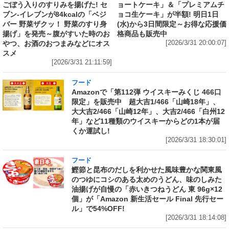
ごぼう入りのすりみを揚げた! セ
ョートケーキ」＆「プレミアムチ
ブン‐イレブンが84kcalの「ベジ
ョコ生ケーキ」が半額! 明日1日
バー 野菜ザクッ！ 野菜のすり身
(水)から3日間限定～お得な応援価
揚げ」を発売～腹がすいた時のお
格商品も販売中
やつ、お酒のおつまみなどにオス
[2026/3/31 20:00:07]
スメ
[2026/3/31 21:11:59]
フード
Amazonで「第112弾 ウイスキーみくじ 466口
限定」を販売中 超大吉1/466「山崎18年」、
大大吉2/466「山崎12年」、大吉2/466「白州12
年」など11種類のウイスキーからどの1本が届
くか運試し!
[2026/3/31 18:30:01]
フード
鰹節と昆布のだしを利かせた風味豊かな関東風
のつゆにコシのある太めのうどん、味のしみた
油揚げが自慢の「赤いきつねうどん 東 96g×12
個」が「Amazon 新生活セール Final 先行セー
ル」で54%OFF!
[2026/3/31 18:14:08]