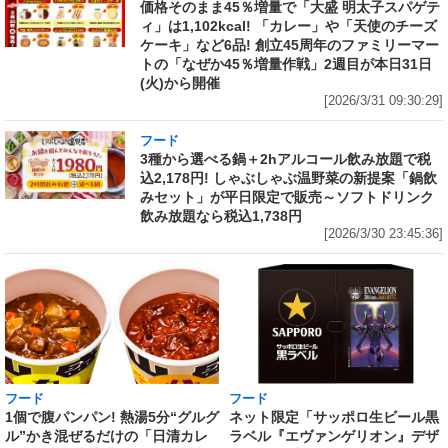
価格そのまま45％増量で「大盛 明太子スパゲテ
ィ」は1,102kcal! 「カレー」や「天使のチーズ
ケーキ」など6品! 創立45周年のファミリーマー
トの「なぜか45％増量作戦」2週目が本日31日
(火)から開催
[2026/3/31 09:30:29]
フード
3種から選べる鍋＋2hアルコール飲み放題で税
込2,178円! しゃぶしゃぶ温野菜の新提案「鍋飲
みセット」が平日限定で販売～ソフトドリンク
飲み放題なら税込1,738円
[2026/3/30 23:45:36]
フード
フード
1個で腹パンパン! 熱湯5分“グルグ
ネット限定「サッポロ生ビール黒
ル”かき混ぜるだけの「日清カレ
ラベル『エヴァンゲリオン』デザ