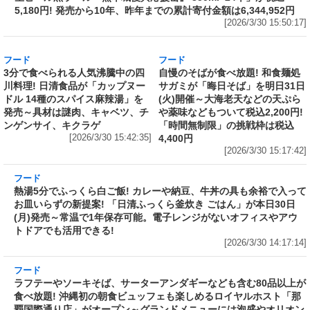
フード
売上1本につき1円を熊本城災害復旧に寄付
Amazonで「サッポロ生ビール黒ラベル『熊本
城復興応援缶』 350ml×24本」が税込5,180円!
発売から10年、昨年までの累計寄付金額は
6,344,952円
[2026/3/30 15:50:17]
フード
フード
3分で食べられる人気沸騰中の四
自慢のそばが食べ放題! 和食麺処
川料理! 日清食品が「カップヌー
サガミが「晦日そば」を明日31日
ドル 14種のスパイス麻辣湯」を
(火)開催～大海老天などの天ぷら
発売～具材は謎肉、キャベツ、チ
や薬味などもついて税込2,200円!
ンゲンサイ、キクラゲ
「時間無制限」の挑戦枠は税込
[2026/3/30 15:42:35]
4,400円
[2026/3/30 15:17:42]