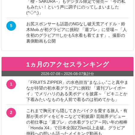
「櫻 - SAKURA -」もデジタル限定で発売～「今の私
もみたい！という声に調子にのってしまいました
(^◇^;)」
お尻スポンサーも話題のNGなし破天荒アイドル・鈴
5
木Mob.が初グラビアに挑戦! 「週プレ」に登場～「人
生初のグラビア!!!しかも5水着も着てます」。撮影の
裏側動画も公開
1ヵ月のアクセスランキング
2026-07-08
～
2026-08-07
集計分
「FRUITS ZIPPER」の水色担当“まなふぃ”こと真中ま
1
なが待望の初水着グラビアに挑戦! 「週刊プレイボー
イ」でメリハリのある美ボディを披露～「ビキニとか
下着みたいなものを人前で着るのは初めてかも」
これまで胸元すら隠してきたバイクを愛する旅人・有
2
那が美ボディをビキニなどで初披露! 芸能界デビュー
の初仕事は「週プレ」の水着グラビア～同い年の相棒
「Honda X4」で日本全国2万km以上走破。グラビア
挑戦への想いも語ったメイキング動画も