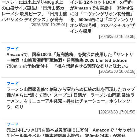
ーメシ」に出来上がり400g以上
イン缶 12本セットBOX」の予約
の山盛サイズ誕生! 「日清山盛カ
がAmazonでも実施中 350ml缶
レーメシ 欧風ビーフ」「日清山盛
には「エヴァンゲリオン初号機」
ハヤシメシ デミグラス」が発売
を、500ml缶には「エヴァンゲリ
[2026/3/30 19:25:01]
オン第13号機」のスペシャルデザ
インを採用
[2026/3/30 18:39:38]
フード
Amazonで、国産100％「超完熟梅」を贅沢に使
用した「サントリー梅酒〈山崎蒸溜所貯蔵梅
酒〉超完熟梅 2026 Limited Edition 750ml」の
予約受付中 『桃を想起させる芳醇な香りと味
わい』
[2026/3/30 18:02:19]
フード
ラーメン山岡家監修で創業から変わらぬ伝統の
味を再現したカップ麺がさらに“濃くて旨い”ス
ープに! 日清が「ラーメン山岡家 醤油ラーメ
ン」をリニューアル発売～具材はチャーシュ
ー、ホウレンソウ、のり
[2026/3/30 17:01:58]