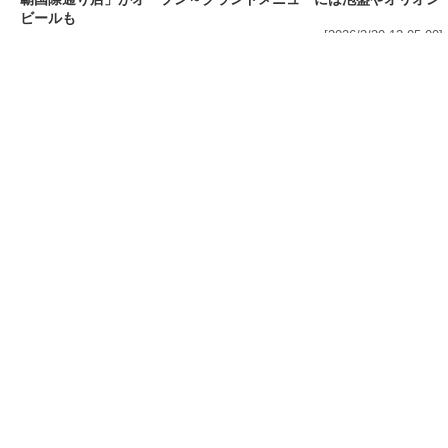
フード
熱湯5分でふっくら白ご飯! カレーや納豆、牛丼
の具も余裕で入ってお皿いらずの新提案! 「日清
ふっくら釜炊き ごはん」が本日30日(月)発売～
常温で1年保存可能。電子レンジがないオフィス
やアウトドアでも活用できる!
[2026/3/30 14:17:14]
フード
ラフテーやソーキそば、サーターアンダギーな
ども含む80品以上が食べ放題! 沖縄初の朝食ビ
ュッフェも楽しめるロイヤルホスト「那覇国際
通り店」がオープン～グランドメニューには泡
盛やオリオンビールも
[2026/3/30 13:05:00]
フード
研究所で発見された50年前の「どん兵衛」レシ
ピをもとに発売当時の味を再現! 「日清のどん兵
衛 きつねうどん クラシック(東/西)/天ぷらそば
クラシック」が本日30日(月)発売～「当時はこ
れがうまかった(笑)」
[2026/3/30 12:09:20]