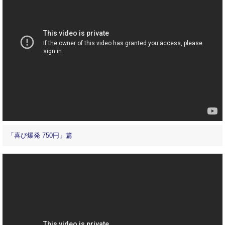
「喜び爆発 750円」篇