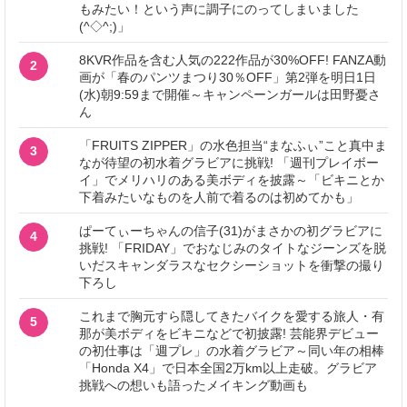
もみたい！という声に調子にのってしまいました
(^◇^;)」
8KVR作品を含む人気の222作品が30%OFF! FANZA動
2
画が「春のパンツまつり30％OFF」第2弾を明日1日
(水)朝9:59まで開催～キャンペーンガールは田野憂さ
ん
「FRUITS ZIPPER」の水色担当“まなふぃ”こと真中ま
3
なが待望の初水着グラビアに挑戦! 「週刊プレイボー
イ」でメリハリのある美ボディを披露～「ビキニとか
下着みたいなものを人前で着るのは初めてかも」
ぱーてぃーちゃんの信子(31)がまさかの初グラビアに
4
挑戦! 「FRIDAY」でおなじみのタイトなジーンズを脱
いだスキャンダラスなセクシーショットを衝撃の撮り
下ろし
これまで胸元すら隠してきたバイクを愛する旅人・有
5
那が美ボディをビキニなどで初披露! 芸能界デビュー
の初仕事は「週プレ」の水着グラビア～同い年の相棒
「Honda X4」で日本全国2万km以上走破。グラビア
挑戦への想いも語ったメイキング動画も