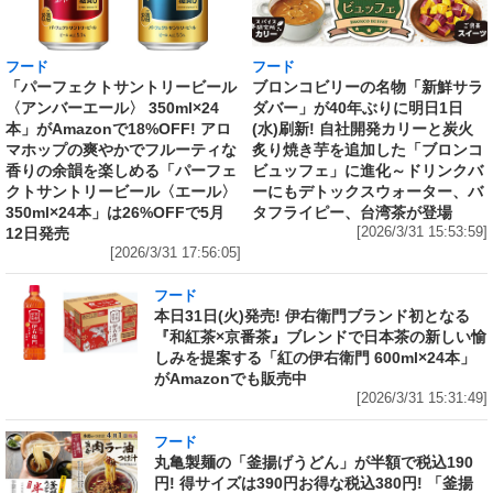
フード
フード
「パーフェクトサントリービール
ブロンコビリーの名物「新鮮サラ
〈アンバーエール〉 350ml×24
ダバー」が40年ぶりに明日1日
本」がAmazonで18%OFF! アロ
(水)刷新! 自社開発カリーと炭火
マホップの爽やかでフルーティな
炙り焼き芋を追加した「ブロンコ
香りの余韻を楽しめる「パーフェ
ビュッフェ」に進化～ドリンクバ
クトサントリービール〈エール〉
ーにもデトックスウォーター、バ
350ml×24本」は26%OFFで5月
タフライピー、台湾茶が登場
12日発売
[2026/3/31 15:53:59]
[2026/3/31 17:56:05]
フード
本日31日(火)発売! 伊右衛門ブランド初となる
『和紅茶×京番茶』ブレンドで日本茶の新しい愉
しみを提案する「紅の伊右衛門 600ml×24本」
がAmazonでも販売中
[2026/3/31 15:31:49]
フード
丸亀製麺の「釜揚げうどん」が半額で税込190
円! 得サイズは390円お得な税込380円! 「釜揚