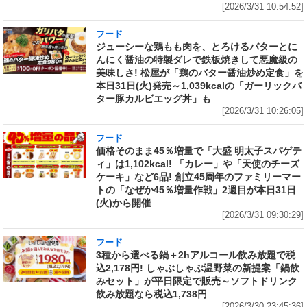
[2026/3/31 10:54:52]
フード
ジューシーな鶏もも肉を、とろけるバターとに
んにく醤油の特製ダレで鉄板焼きして悪魔級の
美味しさ! 松屋が「鶏のバター醤油炒め定食」を
本日31日(火)発売～1,039kcalの「ガーリックバ
ター豚カルビエッグ丼」も
[2026/3/31 10:26:05]
フード
価格そのまま45％増量で「大盛 明太子スパゲテ
ィ」は1,102kcal! 「カレー」や「天使のチーズ
ケーキ」など6品! 創立45周年のファミリーマー
トの「なぜか45％増量作戦」2週目が本日31日
(火)から開催
[2026/3/31 09:30:29]
フード
3種から選べる鍋＋2hアルコール飲み放題で税
込2,178円! しゃぶしゃぶ温野菜の新提案「鍋飲
みセット」が平日限定で販売～ソフトドリンク
飲み放題なら税込1,738円
[2026/3/30 23:45:36]