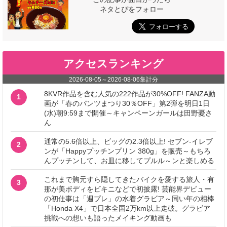
ネタとぴをフォロー
アクセスランキング
2026-08-05
～
2026-08-06
集計分
8KVR作品を含む人気の222作品が30%OFF! FANZA動
1
画が「春のパンツまつり30％OFF」第2弾を明日1日
(水)朝9:59まで開催～キャンペーンガールは田野憂さ
ん
通常の5.6倍以上、ビッグの2.3倍以上! セブン‐イレブ
2
ンが「Happyプッチンプリン 380g」を販売～もちろ
んプッチンして、お皿に移してプルル～ンと楽しめる
これまで胸元すら隠してきたバイクを愛する旅人・有
3
那が美ボディをビキニなどで初披露! 芸能界デビュー
の初仕事は「週プレ」の水着グラビア～同い年の相棒
「Honda X4」で日本全国2万km以上走破。グラビア
挑戦への想いも語ったメイキング動画も