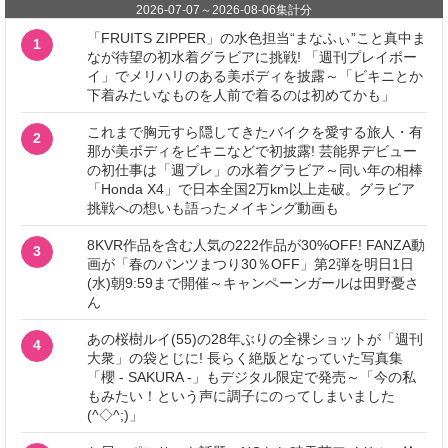
2026-07-07
～
2026-08-06
集計分
「FRUITS ZIPPER」の水色担当“まなふぃ”こと真中ま
1
なが待望の初水着グラビアに挑戦! 「週刊プレイボー
イ」でメリハリのある美ボディを披露～「ビキニとか
下着みたいなものを人前で着るのは初めてかも」
これまで胸元すら隠してきたバイクを愛する旅人・有
2
那が美ボディをビキニなどで初披露! 芸能界デビュー
の初仕事は「週プレ」の水着グラビア～同い年の相棒
「Honda X4」で日本全国2万km以上走破。グラビア
挑戦への想いも語ったメイキング動画も
8KVR作品を含む人気の222作品が30%OFF! FANZA動
3
画が「春のパンツまつり30％OFF」第2弾を明日1日
(水)朝9:59まで開催～キャンペーンガールは田野憂さ
ん
あの桜樹ルイ(55)の28年ぶりの全裸ショットが「週刊
4
大衆」の袋とじに! 長らく絶版となっていた写真集
「櫻 - SAKURA -」もデジタル限定で発売～「今の私
もみたい！という声に調子にのってしまいました
(^◇^;)」