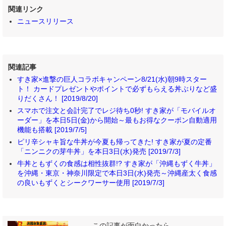
関連リンク
ニュースリリース
関連記事
すき家×進撃の巨人コラボキャンペーン8/21(水)朝9時スター
ト！ カードプレゼントやポイントで必ずもらえる丼ぶりなど盛
りだくさん！ [2019/8/20]
スマホで注文と会計完了でレジ待ち0秒! すき家が「モバイルオ
ーダー」を本日5日(金)から開始～最もお得なクーポン自動適用
機能も搭載 [2019/7/5]
ピリ辛シャキ旨な牛丼が今夏も帰ってきた! すき家が夏の定番
「ニンニクの芽牛丼」を本日3日(水)発売 [2019/7/3]
牛丼ともずくの食感は相性抜群!? すき家が「沖縄もずく牛丼」
を沖縄・東京・神奈川限定で本日3日(水)発売～沖縄産太く食感
の良いもずくとシークワーサー使用 [2019/7/3]
この記事が面白かったら