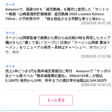
予約受付中 『桃を想起させる芳醇な香りと味
わい』
[2026/3/30 18:02:19]
フード
ラーメン山岡家監修で創業から変わらぬ伝統の
味を再現したカップ麺がさらに“濃くて旨い”ス
ープに! 日清が「ラーメン山岡家 醤油ラーメ
ン」をリニューアル発売～具材はチャーシュ
ー、ホウレンソウ、のり
[2026/3/30 17:01:58]
フード
売上1本につき1円を熊本城災害復旧に寄付
Amazonで「サッポロ生ビール黒ラベル『熊本
城復興応援缶』 350ml×24本」が税込5,180円!
発売から10年、昨年までの累計寄付金額は
6,344,952円
[2026/3/30 15:50:17]