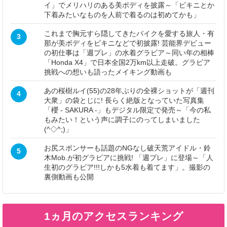
イ」でメリハリのある美ボディを披露～「ビキニとか
下着みたいなものを人前で着るのは初めてかも」
これまで胸元すら隠してきたバイクを愛する旅人・有
3
那が美ボディをビキニなどで初披露! 芸能界デビュー
の初仕事は「週プレ」の水着グラビア～同い年の相棒
「Honda X4」で日本全国2万km以上走破。グラビア
挑戦への想いも語ったメイキング動画も
あの桜樹ルイ(55)の28年ぶりの全裸ショットが「週刊
4
大衆」の袋とじに! 長らく絶版となっていた写真集
「櫻 - SAKURA -」もデジタル限定で発売～「今の私
もみたい！という声に調子にのってしまいました
(^◇^;)」
お尻スポンサーも話題のNGなし破天荒アイドル・鈴
5
木Mob.が初グラビアに挑戦! 「週プレ」に登場～「人
生初のグラビア!!!しかも5水着も着てます」。撮影の
裏側動画も公開
1ヵ月のアクセスランキング