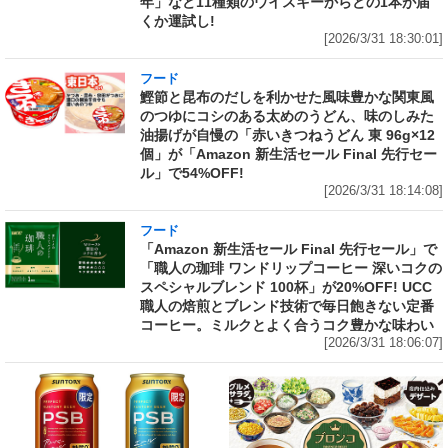
年」など11種類のウイスキーからどの1本が届
くか運試し!
[2026/3/31 18:30:01]
フード
鰹節と昆布のだしを利かせた風味豊かな関東風
のつゆにコシのある太めのうどん、味のしみた
油揚げが自慢の「赤いきつねうどん 東 96g×12
個」が「Amazon 新生活セール Final 先行セー
ル」で54%OFF!
[2026/3/31 18:14:08]
フード
「Amazon 新生活セール Final 先行セール」で
「職人の珈琲 ワンドリップコーヒー 深いコクの
スペシャルブレンド 100杯」が20%OFF! UCC
職人の焙煎とブレンド技術で毎日飽きない定番
コーヒー。ミルクとよく合うコク豊かな味わい
[2026/3/31 18:06:07]