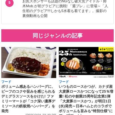
お尻スポンサーも話題のNGなし破天荒アイドル・鈴
5
木Mob.が初グラビアに挑戦! 「週プレ」に登場～「人
生初のグラビア!!!しかも5水着も着てます」。撮影の
裏側動画も公開
同じジャンルの記事
フード
フード
いつものロースかつが、カナダ産
ボリューム感あるハンバーグに、
大麦豚ロースかつになって25％増
ビーフのコクや旨みを感じられる
量! 松のや創業25周年記念第1弾
デミグラスソースをかけた! ファ
「大麦豚ロースかつ」が明日1日
ミリーマートが「コク深い濃厚デ
(水)発売～日本ハムとのコラボで
ミソースの鉄板焼ハンバーグ」を
ボリュームも旨みも“特別仕様”に
発売