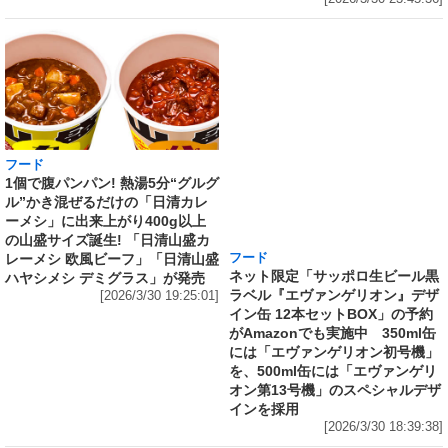
フード
フード
1個で腹パンパン! 熱湯5分“グルグ
ネット限定「サッポロ生ビール黒
ル”かき混ぜるだけの「日清カレ
ラベル『エヴァンゲリオン』デザ
ーメシ」に出来上がり400g以上
イン缶 12本セットBOX」の予約
の山盛サイズ誕生! 「日清山盛カ
がAmazonでも実施中 350ml缶
レーメシ 欧風ビーフ」「日清山盛
には「エヴァンゲリオン初号機」
ハヤシメシ デミグラス」が発売
を、500ml缶には「エヴァンゲリ
[2026/3/30 19:25:01]
オン第13号機」のスペシャルデザ
インを採用
[2026/3/30 18:39:38]
フード
Amazonで、国産100％「超完熟梅」を贅沢に使
用した「サントリー梅酒〈山崎蒸溜所貯蔵梅
酒〉超完熟梅 2026 Limited Edition 750ml」の