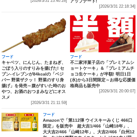
アップデート!
[2026/3/31 23:40:28]
[2026/3/31 22:18:34]
フード
フード
キャベツ、にんじん、たまねぎ、
不二家洋菓子店の「プレミアムシ
ごぼう入りのすりみを揚げた! セ
ョートケーキ」＆「プレミアムチ
ブン‐イレブンが84kcalの「ベジ
ョコ生ケーキ」が半額! 明日1日
バー 野菜ザクッ！ 野菜のすり身
(水)から3日間限定～お得な応援価
揚げ」を発売～腹がすいた時のお
格商品も販売中
やつ、お酒のおつまみなどにオス
[2026/3/31 20:00:07]
スメ
[2026/3/31 21:11:59]
フード
Amazonで「第112弾 ウイスキーみくじ 466口
限定」を販売中 超大吉1/466「山崎18年」、
大大吉2/466「山崎12年」、大吉2/466「白州12