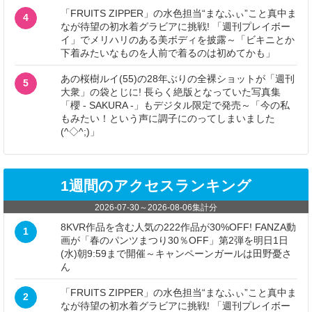
「FRUITS ZIPPER」の水色担当“まなふぃ”こと真中ま
4
なが待望の初水着グラビアに挑戦! 「週刊プレイボー
イ」でメリハリのある美ボディを披露～「ビキニとか
下着みたいなものを人前で着るのは初めてかも」
あの桜樹ルイ(55)の28年ぶりの全裸ショットが「週刊
5
大衆」の袋とじに! 長らく絶版となっていた写真集
「櫻 - SAKURA -」もデジタル限定で発売～「今の私
もみたい！という声に調子にのってしまいました
(^◇^;)」
1週間のアクセスランキング
2026-07-30
～
2026-08-06
集計分
8KVR作品を含む人気の222作品が30%OFF! FANZA動
1
画が「春のパンツまつり30％OFF」第2弾を明日1日
(水)朝9:59まで開催～キャンペーンガールは田野憂さ
ん
「FRUITS ZIPPER」の水色担当“まなふぃ”こと真中ま
2
なが待望の初水着グラビアに挑戦! 「週刊プレイボー