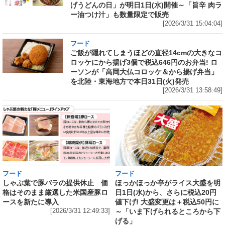
げうどんの日」が明日1日(水)開催～「旨辛 肉ラ
ー油つけ汁」も数量限定で販売
[2026/3/31 15:04:04]
フード
ご飯が隠れてしまうほどの直径14cmの大きなコ
ロッケにから揚げ3個で税込646円のお弁当! ロ
ーソンが「高岡大仏コロッケ＆から揚げ弁当」
を北陸・東海地方で本日31日(火)発売
[2026/3/31 13:58:49]
フード
フード
しゃぶ葉で豚バラの提供休止 価
ほっかほっか亭がライス大盛を明
格はそのまま厳選した米国産豚ロ
日1日(水)から、さらに税込20円
ースを新たに導入
値下げ! 大盛変更は＋税込50円に
[2026/3/31 12:49:33]
～「いま下げられるところから下
げる」