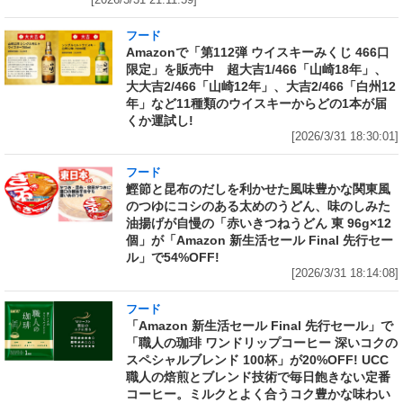
[2026/3/31 21:11:59]
フード
Amazonで「第112弾 ウイスキーみくじ 466口
限定」を販売中 超大吉1/466「山崎18年」、
大大吉2/466「山崎12年」、大吉2/466「白州12
年」など11種類のウイスキーからどの1本が届
くか運試し!
[2026/3/31 18:30:01]
フード
鰹節と昆布のだしを利かせた風味豊かな関東風
のつゆにコシのある太めのうどん、味のしみた
油揚げが自慢の「赤いきつねうどん 東 96g×12
個」が「Amazon 新生活セール Final 先行セー
ル」で54%OFF!
[2026/3/31 18:14:08]
フード
「Amazon 新生活セール Final 先行セール」で
「職人の珈琲 ワンドリップコーヒー 深いコクの
スペシャルブレンド 100杯」が20%OFF! UCC
職人の焙煎とブレンド技術で毎日飽きない定番
コーヒー。ミルクとよく合うコク豊かな味わい