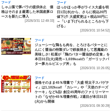
フード
フード
しゃぶ葉で豚バラの提供休止 価
ほっかほっか亭がライス大盛を明
格はそのまま厳選した米国産豚ロ
日1日(水)から、さらに税込20円
ースを新たに導入
値下げ! 大盛変更は＋税込50円に
[2026/3/31 12:49:33]
～「いま下げられるところから下
げる」
[2026/3/31 10:54:52]
フード
ジューシーな鶏もも肉を、とろけるバターとに
んにく醤油の特製ダレで鉄板焼きして悪魔級の
美味しさ! 松屋が「鶏のバター醤油炒め定食」を
本日31日(火)発売～1,039kcalの「ガーリックバ
ター豚カルビエッグ丼」も
[2026/3/31 10:26:05]
フード
価格そのまま45％増量で「大盛 明太子スパゲテ
ィ」は1,102kcal! 「カレー」や「天使のチーズ
ケーキ」など6品! 創立45周年のファミリーマー
トの「なぜか45％増量作戦」2週目が本日31日
(火)から開催
[2026/3/31 09:30:29]