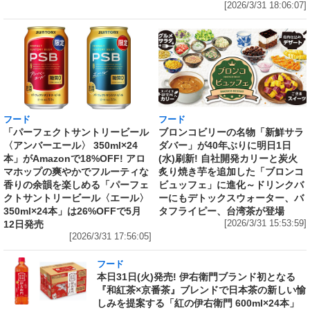
[2026/3/31 18:06:07]
フード
フード
「パーフェクトサントリービール
ブロンコビリーの名物「新鮮サラ
〈アンバーエール〉 350ml×24
ダバー」が40年ぶりに明日1日
本」がAmazonで18%OFF! アロ
(水)刷新! 自社開発カリーと炭火
マホップの爽やかでフルーティな
炙り焼き芋を追加した「ブロンコ
香りの余韻を楽しめる「パーフェ
ビュッフェ」に進化～ドリンクバ
クトサントリービール〈エール〉
ーにもデトックスウォーター、バ
350ml×24本」は26%OFFで5月
タフライピー、台湾茶が登場
12日発売
[2026/3/31 15:53:59]
[2026/3/31 17:56:05]
フード
本日31日(火)発売! 伊右衛門ブランド初となる
『和紅茶×京番茶』ブレンドで日本茶の新しい愉
しみを提案する「紅の伊右衛門 600ml×24本」