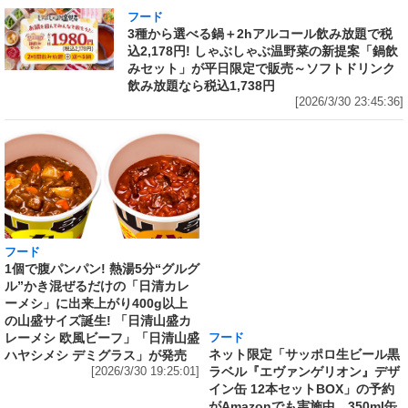
フード
3種から選べる鍋＋2hアルコール飲み放題で税
込2,178円! しゃぶしゃぶ温野菜の新提案「鍋飲
みセット」が平日限定で販売～ソフトドリンク
飲み放題なら税込1,738円
[2026/3/30 23:45:36]
フード
フード
1個で腹パンパン! 熱湯5分“グルグ
ネット限定「サッポロ生ビール黒
ル”かき混ぜるだけの「日清カレ
ラベル『エヴァンゲリオン』デザ
ーメシ」に出来上がり400g以上
イン缶 12本セットBOX」の予約
の山盛サイズ誕生! 「日清山盛カ
がAmazonでも実施中 350ml缶
レーメシ 欧風ビーフ」「日清山盛
には「エヴァンゲリオン初号機」
ハヤシメシ デミグラス」が発売
を、500ml缶には「エヴァンゲリ
[2026/3/30 19:25:01]
オン第13号機」のスペシャルデザ
インを採用
[2026/3/30 18:39:38]