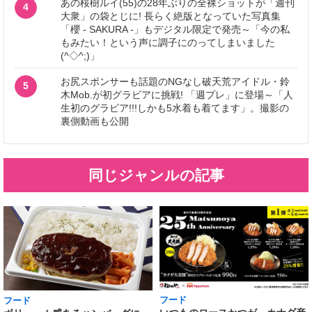
あの桜樹ルイ(55)の28年ぶりの全裸ショットが「週刊
4
大衆」の袋とじに! 長らく絶版となっていた写真集
「櫻 - SAKURA -」もデジタル限定で発売～「今の私
もみたい！という声に調子にのってしまいました
(^◇^;)」
お尻スポンサーも話題のNGなし破天荒アイドル・鈴
5
木Mob.が初グラビアに挑戦! 「週プレ」に登場～「人
生初のグラビア!!!しかも5水着も着てます」。撮影の
裏側動画も公開
同じジャンルの記事
フード
フード