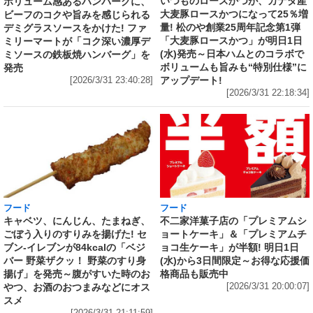
いつものロースかつが、カナダ産
ボリューム感あるハンバーグに、
大麦豚ロースかつになって25％増
ビーフのコクや旨みを感じられる
量! 松のや創業25周年記念第1弾
デミグラスソースをかけた! ファ
「大麦豚ロースかつ」が明日1日
ミリーマートが「コク深い濃厚デ
(水)発売～日本ハムとのコラボで
ミソースの鉄板焼ハンバーグ」を
ボリュームも旨みも“特別仕様”に
発売
アップデート!
[2026/3/31 23:40:28]
[2026/3/31 22:18:34]
フード
フード
キャベツ、にんじん、たまねぎ、
不二家洋菓子店の「プレミアムシ
ごぼう入りのすりみを揚げた! セ
ョートケーキ」＆「プレミアムチ
ブン‐イレブンが84kcalの「ベジ
ョコ生ケーキ」が半額! 明日1日
バー 野菜ザクッ！ 野菜のすり身
(水)から3日間限定～お得な応援価
揚げ」を発売～腹がすいた時のお
格商品も販売中
やつ、お酒のおつまみなどにオス
[2026/3/31 20:00:07]
スメ