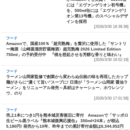
フード
Amazonで、国産100％「超完熟梅」を贅沢に使
用した「サントリー梅酒〈山崎蒸溜所貯蔵梅
酒〉超完熟梅 2026 Limited Edition 750ml」の
予約受付中 『桃を想起させる芳醇な香りと味
わい』
[2026/3/30 18:02:19]
フード
ラーメン山岡家監修で創業から変わらぬ伝統の
味を再現したカップ麺がさらに“濃くて旨い”ス
ープに! 日清が「ラーメン山岡家 醤油ラーメ
ン」をリニューアル発売～具材はチャーシュ
ー、ホウレンソウ、のり
[2026/3/30 17:01:58]
フード
売上1本につき1円を熊本城災害復旧に寄付 Amazonで「サッポロ
生ビール黒ラベル『熊本城復興応援缶』 350ml×24本」が税込
5,180円! 発売から10年、昨年までの累計寄付金額は6,344,952円
[2026/3/30 15:50:17]