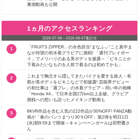
裏側動画も公開
1ヵ月のアクセスランキング
2026-07-08
～
2026-08-07
集計分
「FRUITS ZIPPER」の水色担当“まなふぃ”こと真中ま
1
なが待望の初水着グラビアに挑戦! 「週刊プレイボー
イ」でメリハリのある美ボディを披露～「ビキニとか
下着みたいなものを人前で着るのは初めてかも」
これまで胸元すら隠してきたバイクを愛する旅人・有
2
那が美ボディをビキニなどで初披露! 芸能界デビュー
の初仕事は「週プレ」の水着グラビア～同い年の相棒
「Honda X4」で日本全国2万km以上走破。グラビア
挑戦への想いも語ったメイキング動画も
8KVR作品を含む人気の222作品が30%OFF! FANZA動
3
画が「春のパンツまつり30％OFF」第2弾を明日1日
(水)朝9:59まで開催～キャンペーンガールは田野憂さ
ん