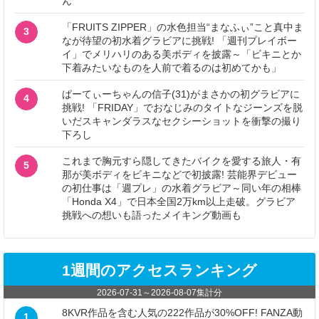
ん
「FRUITS ZIPPER」の水色担当“まなふぃ”こと真中ま
3
なが待望の初水着グラビアに挑戦! 「週刊プレイボー
イ」でメリハリのある美ボディを披露～「ビキニとか
下着みたいなものを人前で着るのは初めてかも」
ぱーてぃーちゃんの信子(31)がまさかの初グラビアに
4
挑戦! 「FRIDAY」でおなじみのタイトなジーンズを脱
いだスキャンダラスなセクシーショットを衝撃の撮り
下ろし
これまで胸元すら隠してきたバイクを愛する旅人・有
5
那が美ボディをビキニなどで初披露! 芸能界デビュー
の初仕事は「週プレ」の水着グラビア～同い年の相棒
「Honda X4」で日本全国2万km以上走破。グラビア
挑戦への想いも語ったメイキング動画も
1週間のアクセスランキング
2026-07-31
～
2026-08-07
集計分
8KVR作品を含む人気の222作品が30%OFF! FANZA動
1