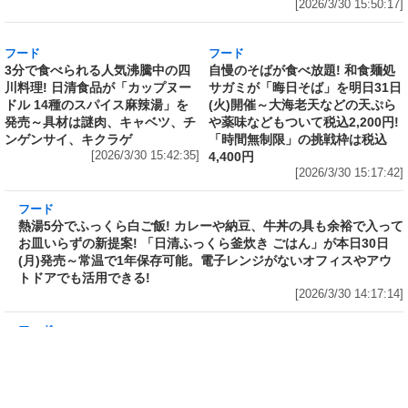
フード
フード
3分で食べられる人気沸騰中の四
自慢のそばが食べ放題! 和食麺処
川料理! 日清食品が「カップヌー
サガミが「晦日そば」を明日31日
ドル 14種のスパイス麻辣湯」を
(火)開催～大海老天などの天ぷら
発売～具材は謎肉、キャベツ、チ
や薬味などもついて税込2,200円!
ンゲンサイ、キクラゲ
「時間無制限」の挑戦枠は税込
[2026/3/30 15:42:35]
4,400円
[2026/3/30 15:17:42]
フード
熱湯5分でふっくら白ご飯! カレーや納豆、牛丼の具も余裕で入っ
てお皿いらずの新提案! 「日清ふっくら釜炊き ごはん」が本日30日