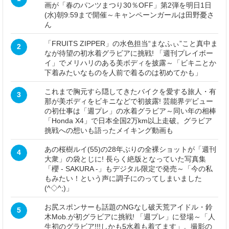
画が「春のパンツまつり30％OFF」第2弾を明日1日
(水)朝9:59まで開催～キャンペーンガールは田野憂さ
ん
「FRUITS ZIPPER」の水色担当“まなふぃ”こと真中ま
2
なが待望の初水着グラビアに挑戦! 「週刊プレイボー
イ」でメリハリのある美ボディを披露～「ビキニとか
下着みたいなものを人前で着るのは初めてかも」
これまで胸元すら隠してきたバイクを愛する旅人・有
3
那が美ボディをビキニなどで初披露! 芸能界デビュー
の初仕事は「週プレ」の水着グラビア～同い年の相棒
「Honda X4」で日本全国2万km以上走破。グラビア
挑戦への想いも語ったメイキング動画も
あの桜樹ルイ(55)の28年ぶりの全裸ショットが「週刊
4
大衆」の袋とじに! 長らく絶版となっていた写真集
「櫻 - SAKURA -」もデジタル限定で発売～「今の私
もみたい！という声に調子にのってしまいました
(^◇^;)」
お尻スポンサーも話題のNGなし破天荒アイドル・鈴
5
木Mob.が初グラビアに挑戦! 「週プレ」に登場～「人
生初のグラビア!!!しかも5水着も着てます」。撮影の