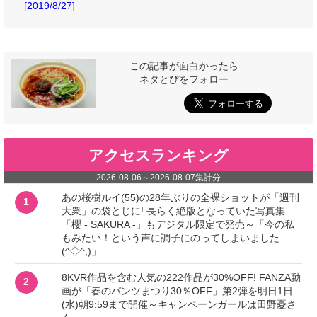
[2019/8/27]
この記事が面白かったら
ネタとぴをフォロー
アクセスランキング
2026-08-06
～
2026-08-07
集計分
あの桜樹ルイ(55)の28年ぶりの全裸ショットが「週刊
1
大衆」の袋とじに! 長らく絶版となっていた写真集
「櫻 - SAKURA -」もデジタル限定で発売～「今の私
もみたい！という声に調子にのってしまいました
(^◇^;)」
8KVR作品を含む人気の222作品が30%OFF! FANZA動
2
画が「春のパンツまつり30％OFF」第2弾を明日1日
(水)朝9:59まで開催～キャンペーンガールは田野憂さ