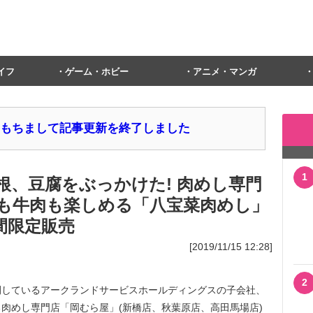
イフ
ゲーム・ホビー
アニメ・マンガ
1日をもちまして記事更新を終了しました
1
根、豆腐をぶっかけた! 肉めし専門
も牛肉も楽しめる「八宝菜肉めし」
期間限定販売
[2019/11/15 12:28]
2
しているアークランドサービスホールディングスの子会社、
肉めし専門店「岡むら屋」(新橋店、秋葉原店、高田馬場店)