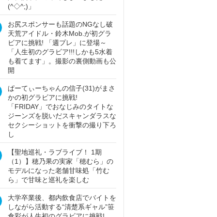
(^◇^;)」
お尻スポンサーも話題のNGなし破
天荒アイドル・鈴木Mob.が初グラ
ビアに挑戦! 「週プレ」に登場～
「人生初のグラビア!!!しかも5水着
も着てます」。撮影の裏側動画も公
開
ぱーてぃーちゃんの信子(31)がまさ
かの初グラビアに挑戦!
「FRIDAY」でおなじみのタイトな
ジーンズを脱いだスキャンダラスな
セクシーショットを衝撃の撮り下ろ
し
【聖地巡礼・ラブライブ！ 1期
（1）】穂乃果の実家「穂むら」の
モデルになった老舗甘味処「竹む
ら」で甘味と巡礼を楽しむ
大学卒業後、都内飲食店でバイトを
しながら活動する“清楚系ギャル”笹
倉彩が人生初のグラビアに挑戦!