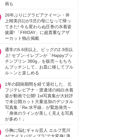
画も
26年ぶりにグラビアクイーン・井
上晴美(51)が3児の母になって帰っ
てきた! 今も変わらぬ圧巻の水着姿
披露! 「FRIDAY」に超貴重なアザ
ーカット独占掲載
通常の5.6倍以上、ビッグの2.3倍以
上! セブン‐イレブンが「Happyプッ
チンプリン 380g」を販売～もちろ
んプッチンして、お皿に移してプル
ル～ンと楽しめる
1年の闘病期間を経て退社した、元
フジテレビアナ・渡邊渚の純白水着
姿が動画で公開! 1st写真集が大好評
で未公開カット大量追加のデジタル
写真集「Re:水平線」が緊急発売～
「身体のラインが美しく見える写真
が多め！」
小胸に悩むギャル芸人 エルフ荒川
が“ナイスバディブラ”で大変身! 薄