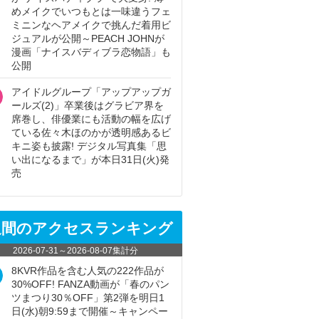
めメイクでいつもとは一味違うフェ
ミニンなヘアメイクで挑んだ着用ビ
ジュアルが公開～PEACH JOHNが
漫画「ナイスバディブラ恋物語」も
公開
アイドルグループ「アップアップガ
ールズ(2)」卒業後はグラビア界を
席巻し、俳優業にも活動の幅を広げ
ている佐々木ほのかが透明感あるビ
キニ姿も披露! デジタル写真集「思
い出になるまで」が本日31日(火)発
売
週間のアクセスランキング
2026-07-31
～
2026-08-07
集計分
8KVR作品を含む人気の222作品が
30%OFF! FANZA動画が「春のパン
ツまつり30％OFF」第2弾を明日1
日(水)朝9:59まで開催～キャンペー