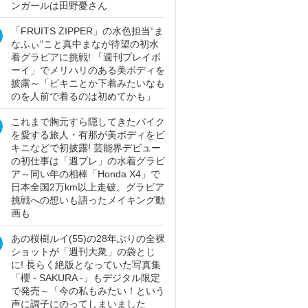
ンガールは田野憂さん
「FRUITS ZIPPER」の水色担当“ま
なふぃ”こと真中まなが待望の初水
着グラビアに挑戦! 「週刊プレイボ
ーイ」でメリハリのある美ボディを
披露～「ビキニとか下着みたいなも
のを人前で着るのは初めてかも」
これまで胸元すら隠してきたバイク
を愛する旅人・有那が美ボディをビ
キニなどで初披露! 芸能界デビュー
の初仕事は「週プレ」の水着グラビ
ア～同い年の相棒「Honda X4」で
日本全国2万km以上走破。グラビア
挑戦への想いも語ったメイキング動
画も
あの桜樹ルイ(55)の28年ぶりの全裸
ショットが「週刊大衆」の袋とじ
に! 長らく絶版となっていた写真集
「櫻 - SAKURA -」もデジタル限定
で発売～「今の私もみたい！という
声に調子にのってしまいました