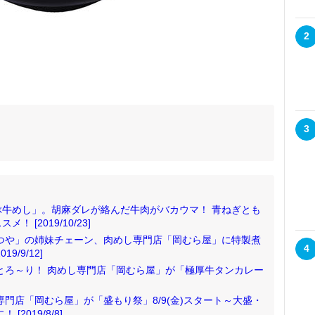
2
3
牛めし」。胡麻ダレが絡んだ牛肉がバカウマ！ 青ねぎとも
[2019/10/23]
つや」の姉妹チェーン、肉めし専門店「岡むら屋」に特製煮
4
9/9/12]
をとろ～り！ 肉めし専門店「岡むら屋」が「極厚牛タンカレー
門店「岡むら屋」が「盛もり祭」8/9(金)スタート～大盛・
2019/8/8]