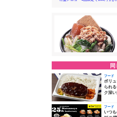
同
フード
ボリュ
られる
ク深い
フード
いつも