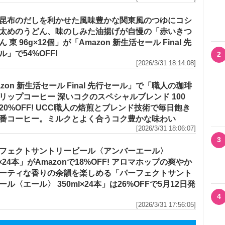
昆布のだしを利かせた風味豊かな関東風のつゆにコシ
太めのうどん、味のしみた油揚げが自慢の「赤いきつ
 東 96g×12個」が「Amazon 新生活セール Final 先
ル」で54%OFF!
2
[2026/3/31 18:14:08]
azon 新生活セール Final 先行セール」で「職人の珈琲
リップコーヒー 深いコクのスペシャルブレンド 100
20%OFF! UCC職人の焙煎とブレンド技術で毎日飽き
番コーヒー。ミルクとよく合うコク豊かな味わい
[2026/3/31 18:06:07]
3
フェクトサントリービール〈アンバーエール〉
l×24本」がAmazonで18%OFF! アロマホップの爽やか
ーティな香りの余韻を楽しめる「パーフェクトサント
ール〈エール〉 350ml×24本」は26%OFFで5月12日発
4
[2026/3/31 17:56:05]