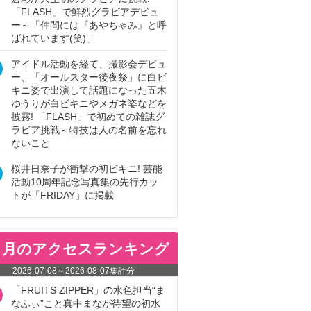
「FLASH」で鮮烈グラビアデビュ
ー～「仲間には『あやちゃみ』と呼
ばれています(笑)」
アイドル活動を経て、撮影会デビュ
ー、「オールスター後夜祭」に白ビ
キニ姿で出演して話題になった五木
ゆうりが白ビキニやメガネ姿などを
披露! 「FLASH」で初めての雑誌グ
ラビア挑戦～特技は人の名前を忘れ
ないこと
桜井日奈子が衝撃の初ビキニ! 芸能
活動10周年記念写真集の先行カッ
トが「FRIDAY」に掲載
ヵ月のアクセスランキング
2026-07-08
～
2026-08-07
集計分
「FRUITS ZIPPER」の水色担当“ま
なふぃ”こと真中まなが待望の初水