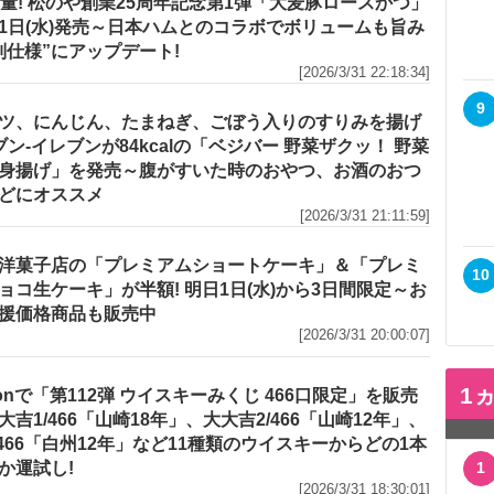
増量! 松のや創業25周年記念第1弾「大麦豚ロースかつ」
1日(水)発売～日本ハムとのコラボでボリュームも旨み
別仕様”にアップデート!
[2026/3/31 22:18:34]
9
ツ、にんじん、たまねぎ、ごぼう入りのすりみを揚げ
セブン‐イレブンが84kcalの「ベジバー 野菜ザクッ！ 野菜
身揚げ」を発売～腹がすいた時のおやつ、お酒のおつ
どにオススメ
[2026/3/31 21:11:59]
洋菓子店の「プレミアムショートケーキ」＆「プレミ
10
ョコ生ケーキ」が半額! 明日1日(水)から3日間限定～お
援価格商品も販売中
[2026/3/31 20:00:07]
1
zonで「第112弾 ウイスキーみくじ 466口限定」を販売
大吉1/466「山崎18年」、大大吉2/466「山崎12年」、
/466「白州12年」など11種類のウイスキーからどの1本
か運試し!
1
[2026/3/31 18:30:01]