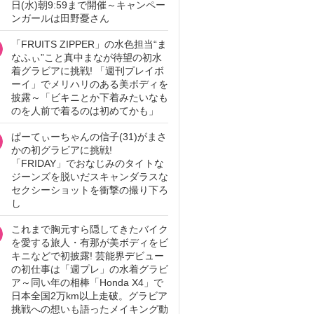
日(水)朝9:59まで開催～キャンペー
ンガールは田野憂さん
「FRUITS ZIPPER」の水色担当“ま
なふぃ”こと真中まなが待望の初水
着グラビアに挑戦! 「週刊プレイボ
ーイ」でメリハリのある美ボディを
披露～「ビキニとか下着みたいなも
のを人前で着るのは初めてかも」
ぱーてぃーちゃんの信子(31)がまさ
かの初グラビアに挑戦!
「FRIDAY」でおなじみのタイトな
ジーンズを脱いだスキャンダラスな
セクシーショットを衝撃の撮り下ろ
し
これまで胸元すら隠してきたバイク
を愛する旅人・有那が美ボディをビ
キニなどで初披露! 芸能界デビュー
の初仕事は「週プレ」の水着グラビ
ア～同い年の相棒「Honda X4」で
日本全国2万km以上走破。グラビア
挑戦への想いも語ったメイキング動