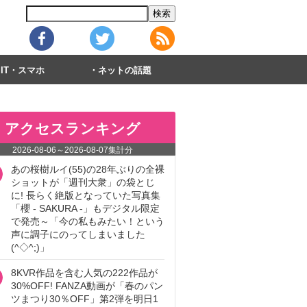
IT・スマホ
ネットの話題
アクセスランキング
2026-08-06
～
2026-08-07
集計分
あの桜樹ルイ(55)の28年ぶりの全裸
ショットが「週刊大衆」の袋とじ
に! 長らく絶版となっていた写真集
「櫻 - SAKURA -」もデジタル限定
で発売～「今の私もみたい！という
声に調子にのってしまいました
(^◇^;)」
8KVR作品を含む人気の222作品が
30%OFF! FANZA動画が「春のパン
ツまつり30％OFF」第2弾を明日1