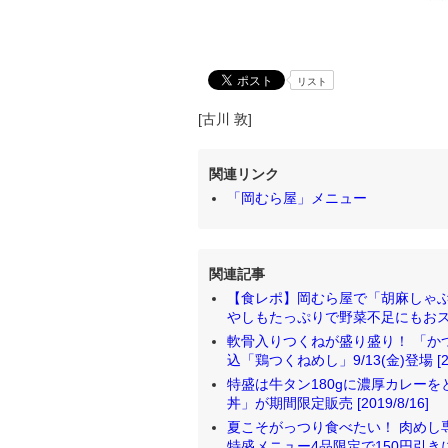
リスト
[古川 敦]
関連リンク
「岡むら屋」メニュー
関連記事
【食レポ】岡むら屋で「胡麻しゃぶ
やしもたっぷりで野菜不足にもおススメ！ 
軟骨入りつくねが盛り盛り！ 「か
込「鶏つくねめし」9/13(金)登場 [201
特盛は牛タン180gに濃厚カレー
丼」が期間限定販売 [2019/8/16]
夏こそがっつり食べたい！ 肉めし専
特盛メニュー4品限定で150円引きに！ [