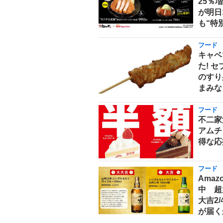
25％
が明日
も“特
フード
キャベ
た! 
のすり
まみな
フード
不二家
アムチ
得な応
フード
Ama
中 超
大吉2
が届く