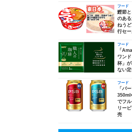
フード
鰹節と
のある
ねうどん
行セー
フード
「Am
ワンド
杯」が
ない定
フード
「パー
350m
でフル
リービ
売