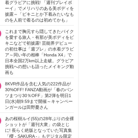
着グラビアに挑戦! 「週刊プレイボ
ーイ」でメリハリのある美ボディを
披露～「ビキニとか下着みたいなも
のを人前で着るのは初めてかも」
これまで胸元すら隠してきたバイク
を愛する旅人・有那が美ボディをビ
キニなどで初披露! 芸能界デビュー
の初仕事は「週プレ」の水着グラビ
ア～同い年の相棒「Honda X4」で
日本全国2万km以上走破。グラビア
挑戦への想いも語ったメイキング動
画も
8KVR作品を含む人気の222作品が
30%OFF! FANZA動画が「春のパン
ツまつり30％OFF」第2弾を明日1
日(水)朝9:59まで開催～キャンペー
ンガールは田野憂さん
あの桜樹ルイ(55)の28年ぶりの全裸
ショットが「週刊大衆」の袋とじ
に! 長らく絶版となっていた写真集
「櫻 - SAKURA -」もデジタル限定