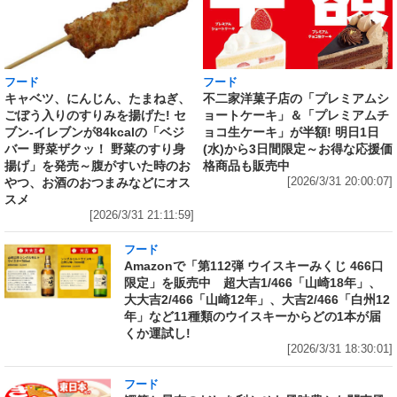
フード
フード
キャベツ、にんじん、たまねぎ、
不二家洋菓子店の「プレミアムシ
ごぼう入りのすりみを揚げた! セ
ョートケーキ」＆「プレミアムチ
ブン‐イレブンが84kcalの「ベジ
ョコ生ケーキ」が半額! 明日1日
バー 野菜ザクッ！ 野菜のすり身
(水)から3日間限定～お得な応援価
揚げ」を発売～腹がすいた時のお
格商品も販売中
やつ、お酒のおつまみなどにオス
[2026/3/31 20:00:07]
スメ
[2026/3/31 21:11:59]
フード
Amazonで「第112弾 ウイスキーみくじ 466口
限定」を販売中 超大吉1/466「山崎18年」、
大大吉2/466「山崎12年」、大吉2/466「白州12
年」など11種類のウイスキーからどの1本が届
くか運試し!
[2026/3/31 18:30:01]
フード