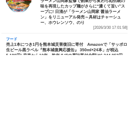
ラーメン山岡家監修で創業から変わらぬ伝統の
味を再現したカップ麺がさらに“濃くて旨い”ス
ープに! 日清が「ラーメン山岡家 醤油ラーメ
ン」をリニューアル発売～具材はチャーシュ
ー、ホウレンソウ、のり
[2026/3/30 17:01:58]
フード
売上1本につき1円を熊本城災害復旧に寄付
Amazonで「サッポロ生ビール黒ラベル『熊本
城復興応援缶』 350ml×24本」が税込5,180円!
発売から10年、昨年までの累計寄付金額は
6,344,952円
[2026/3/30 15:50:17]
フード
フード
3分で食べられる人気沸騰中の四
自慢のそばが食べ放題! 和食麺処