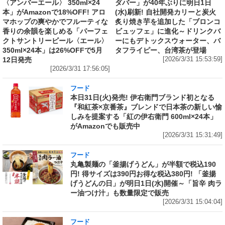
〈アンバーエール〉 350ml×24
ダバー」が40年ぶりに明日1日
本」がAmazonで18%OFF! アロ
(水)刷新! 自社開発カリーと炭火
マホップの爽やかでフルーティな
炙り焼き芋を追加した「ブロンコ
香りの余韻を楽しめる「パーフェ
ビュッフェ」に進化～ドリンクバ
クトサントリービール〈エール〉
ーにもデトックスウォーター、バ
350ml×24本」は26%OFFで5月
タフライピー、台湾茶が登場
12日発売
[2026/3/31 15:53:59]
[2026/3/31 17:56:05]
フード
本日31日(火)発売! 伊右衛門ブランド初となる
『和紅茶×京番茶』ブレンドで日本茶の新しい愉
しみを提案する「紅の伊右衛門 600ml×24本」
がAmazonでも販売中
[2026/3/31 15:31:49]
フード
丸亀製麺の「釜揚げうどん」が半額で税込190
円! 得サイズは390円お得な税込380円! 「釜揚
げうどんの日」が明日1日(水)開催～「旨辛 肉ラ
ー油つけ汁」も数量限定で販売
[2026/3/31 15:04:04]
フード