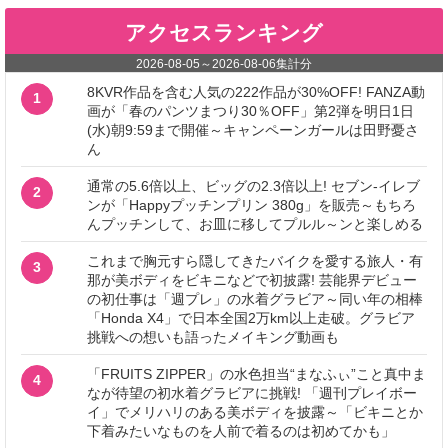
アクセスランキング
2026-08-05
～
2026-08-06
集計分
8KVR作品を含む人気の222作品が30%OFF! FANZA動
1
画が「春のパンツまつり30％OFF」第2弾を明日1日
(水)朝9:59まで開催～キャンペーンガールは田野憂さ
ん
通常の5.6倍以上、ビッグの2.3倍以上! セブン‐イレブ
2
ンが「Happyプッチンプリン 380g」を販売～もちろ
んプッチンして、お皿に移してプルル～ンと楽しめる
これまで胸元すら隠してきたバイクを愛する旅人・有
3
那が美ボディをビキニなどで初披露! 芸能界デビュー
の初仕事は「週プレ」の水着グラビア～同い年の相棒
「Honda X4」で日本全国2万km以上走破。グラビア
挑戦への想いも語ったメイキング動画も
「FRUITS ZIPPER」の水色担当“まなふぃ”こと真中ま
4
なが待望の初水着グラビアに挑戦! 「週刊プレイボー
イ」でメリハリのある美ボディを披露～「ビキニとか
下着みたいなものを人前で着るのは初めてかも」