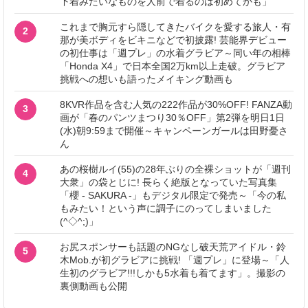
下着みたいなものを人前で着るのは初めてかも」
これまで胸元すら隠してきたバイクを愛する旅人・有
2
那が美ボディをビキニなどで初披露! 芸能界デビュー
の初仕事は「週プレ」の水着グラビア～同い年の相棒
「Honda X4」で日本全国2万km以上走破。グラビア
挑戦への想いも語ったメイキング動画も
8KVR作品を含む人気の222作品が30%OFF! FANZA動
3
画が「春のパンツまつり30％OFF」第2弾を明日1日
(水)朝9:59まで開催～キャンペーンガールは田野憂さ
ん
あの桜樹ルイ(55)の28年ぶりの全裸ショットが「週刊
4
大衆」の袋とじに! 長らく絶版となっていた写真集
「櫻 - SAKURA -」もデジタル限定で発売～「今の私
もみたい！という声に調子にのってしまいました
(^◇^;)」
お尻スポンサーも話題のNGなし破天荒アイドル・鈴
5
木Mob.が初グラビアに挑戦! 「週プレ」に登場～「人
生初のグラビア!!!しかも5水着も着てます」。撮影の
裏側動画も公開