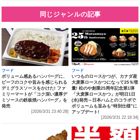
同じジャンルの記事
フード
フード
いつものロースかつが、カナダ産
ボリューム感あるハンバーグに、
大麦豚ロースかつになって25％増
ビーフのコクや旨みを感じられる
量! 松のや創業25周年記念第1弾
デミグラスソースをかけた! ファ
「大麦豚ロースかつ」が明日1日
ミリーマートが「コク深い濃厚デ
(水)発売～日本ハムとのコラボで
ミソースの鉄板焼ハンバーグ」を
ボリュームも旨みも“特別仕様”に
発売
アップデート!
[2026/3/31 23:40:28]
[2026/3/31 22:18:34]