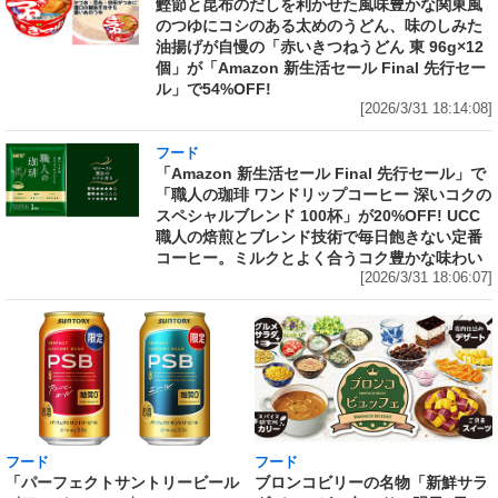
鰹節と昆布のだしを利かせた風味豊かな関東風
のつゆにコシのある太めのうどん、味のしみた
油揚げが自慢の「赤いきつねうどん 東 96g×12
個」が「Amazon 新生活セール Final 先行セー
ル」で54%OFF!
[2026/3/31 18:14:08]
フード
「Amazon 新生活セール Final 先行セール」で
「職人の珈琲 ワンドリップコーヒー 深いコクの
スペシャルブレンド 100杯」が20%OFF! UCC
職人の焙煎とブレンド技術で毎日飽きない定番
コーヒー。ミルクとよく合うコク豊かな味わい
[2026/3/31 18:06:07]
フード
フード
「パーフェクトサントリービール
ブロンコビリーの名物「新鮮サラ