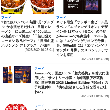
フード
フード
1個で腹パンパン! 熱湯5分“グルグ
ネット限定「サッポロ生ビール黒
ル”かき混ぜるだけの「日清カレ
ラベル『エヴァンゲリオン』デザ
ーメシ」に出来上がり400g以上
イン缶 12本セットBOX」の予約
の山盛サイズ誕生! 「日清山盛カ
がAmazonでも実施中 350ml缶
レーメシ 欧風ビーフ」「日清山盛
には「エヴァンゲリオン初号機」
ハヤシメシ デミグラス」が発売
を、500ml缶には「エヴァンゲリ
[2026/3/30 19:25:01]
オン第13号機」のスペシャルデザ
インを採用
[2026/3/30 18:39:38]
フード
Amazonで、国産100％「超完熟梅」を贅沢に使
用した「サントリー梅酒〈山崎蒸溜所貯蔵梅
酒〉超完熟梅 2026 Limited Edition 750ml」の
予約受付中 『桃を想起させる芳醇な香りと味
わい』
[2026/3/30 18:02:19]
フード