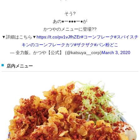
そう?
あの●ー●●●ー●が
かつやのメニューに登場??
▼詳細はこちら▼
https://t.co/pv1vJfhZEr
#コーンフレーク
#スパイスチ
キンのコーンフレークカツ
#ザクザク
#パン粉どこ
— 全力飯。かつや【公式】 (@katsuya__corp)
March 3, 2020
店内メニュー