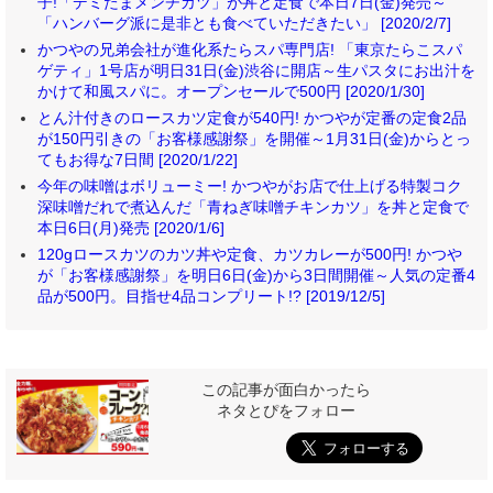
子!「デミたまメンチカツ」が丼と定食で本日7日(金)発売～
「ハンバーグ派に是非とも食べていただきたい」 [2020/2/7]
かつやの兄弟会社が進化系たらスパ専門店! 「東京たらこスパ
ゲティ」1号店が明日31日(金)渋谷に開店～生パスタにお出汁を
かけて和風スパに。オープンセールで500円 [2020/1/30]
とん汁付きのロースカツ定食が540円! かつやが定番の定食2品
が150円引きの「お客様感謝祭」を開催～1月31日(金)からとっ
てもお得な7日間 [2020/1/22]
今年の味噌はボリューミー! かつやがお店で仕上げる特製コク
深味噌だれで煮込んだ「青ねぎ味噌チキンカツ」を丼と定食で
本日6日(月)発売 [2020/1/6]
120gロースカツのカツ丼や定食、カツカレーが500円! かつや
が「お客様感謝祭」を明日6日(金)から3日間開催～人気の定番4
品が500円。目指せ4品コンプリート!? [2019/12/5]
この記事が面白かったら
ネタとぴをフォロー