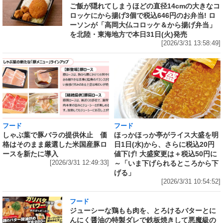
ご飯が隠れてしまうほどの直径14cmの大きなコ
ロッケにから揚げ3個で税込646円のお弁当! ロ
ーソンが「高岡大仏コロッケ＆から揚げ弁当」
を北陸・東海地方で本日31日(火)発売
[2026/3/31 13:58:49]
フード
フード
しゃぶ葉で豚バラの提供休止 価
ほっかほっか亭がライス大盛を明
格はそのまま厳選した米国産豚ロ
日1日(水)から、さらに税込20円
ースを新たに導入
値下げ! 大盛変更は＋税込50円に
[2026/3/31 12:49:33]
～「いま下げられるところから下
げる」
[2026/3/31 10:54:52]
フード
ジューシーな鶏もも肉を、とろけるバターとに
んにく醤油の特製ダレで鉄板焼きして悪魔級の