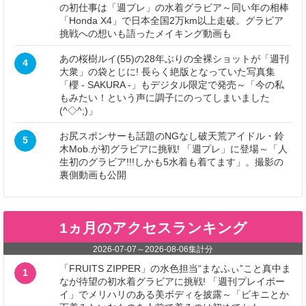
の初仕事は「週プレ」の水着グラビア～同い年の相棒
「Honda X4」で日本全国2万km以上走破。グラビア
挑戦への想いも語ったメイキング動画も
あの桜樹ルイ(55)の28年ぶりの全裸ショットが「週刊
4
大衆」の袋とじに! 長らく絶版となっていた写真集
「櫻 - SAKURA -」もデジタル限定で発売～「今の私
もみたい！という声に調子にのってしまいました
(^◇^;)」
お尻スポンサーも話題のNGなし破天荒アイドル・鈴
5
木Mob.が初グラビアに挑戦! 「週プレ」に登場～「人
生初のグラビア!!!しかも5水着も着てます」。撮影の
裏側動画も公開
1ヵ月のアクセスランキング
2026-07-07
～
2026-08-06
集計分
「FRUITS ZIPPER」の水色担当“まなふぃ”こと真中ま
1
なが待望の初水着グラビアに挑戦! 「週刊プレイボー
イ」でメリハリのある美ボディを披露～「ビキニとか