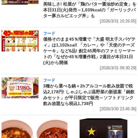
美味しさ! 松屋が「鶏のバター醤油炒め定食」を
本日31日(火)発売～1,039kcalの「ガーリックバ
ター豚カルビエッグ丼」も
[2026/3/31 10:26:05]
フード
価格そのまま45％増量で「大盛 明太子スパゲテ
ィ」は1,102kcal! 「カレー」や「天使のチーズ
ケーキ」など6品! 創立45周年のファミリーマー
トの「なぜか45％増量作戦」2週目が本日31日
(火)から開催
[2026/3/31 09:30:29]
フード
3種から選べる鍋＋2hアルコール飲み放題で税
込2,178円! しゃぶしゃぶ温野菜の新提案「鍋飲
みセット」が平日限定で販売～ソフトドリンク
飲み放題なら税込1,738円
[2026/3/30 23:45:36]