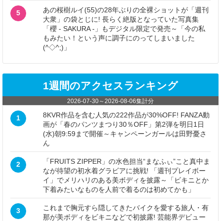
あの桜樹ルイ(55)の28年ぶりの全裸ショットが「週刊
5
大衆」の袋とじに! 長らく絶版となっていた写真集
「櫻 - SAKURA -」もデジタル限定で発売～「今の私
もみたい！という声に調子にのってしまいました
(^◇^;)」
1週間のアクセスランキング
2026-07-30
～
2026-08-06
集計分
8KVR作品を含む人気の222作品が30%OFF! FANZA動
1
画が「春のパンツまつり30％OFF」第2弾を明日1日
(水)朝9:59まで開催～キャンペーンガールは田野憂さ
ん
「FRUITS ZIPPER」の水色担当“まなふぃ”こと真中ま
2
なが待望の初水着グラビアに挑戦! 「週刊プレイボー
イ」でメリハリのある美ボディを披露～「ビキニとか
下着みたいなものを人前で着るのは初めてかも」
これまで胸元すら隠してきたバイクを愛する旅人・有
3
那が美ボディをビキニなどで初披露! 芸能界デビュー