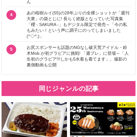
ん
あの桜樹ルイ(55)の28年ぶりの全裸ショットが「週刊
4
大衆」の袋とじに! 長らく絶版となっていた写真集
「櫻 - SAKURA -」もデジタル限定で発売～「今の私
もみたい！という声に調子にのってしまいました
(^◇^;)」
お尻スポンサーも話題のNGなし破天荒アイドル・鈴
5
木Mob.が初グラビアに挑戦! 「週プレ」に登場～「人
生初のグラビア!!!しかも5水着も着てます」。撮影の
裏側動画も公開
同じジャンルの記事