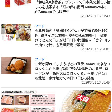
『和紅茶×京番茶』ブレンドで日本茶の新しい愉
しみを提案する「紅の伊右衛門 600ml×24本」
がAmazonでも販売中
[2026/3/31 15:31:49]
フード
丸亀製麺の「釜揚げうどん」が半額で税込190
円! 得サイズは390円お得な税込380円! 「釜揚
げうどんの日」が明日1日(水)開催～「旨辛 肉ラ
ー油つけ汁」も数量限定で販売
[2026/3/31 15:04:04]
フード
ご飯が隠れてしまうほどの直径14cmの大きなコ
ロッケにから揚げ3個で税込646円のお弁当! ロ
ーソンが「高岡大仏コロッケ＆から揚げ弁当」
を北陸・東海地方で本日31日(火)発売
[2026/3/31 13:58:49]