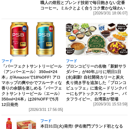
職人の焙煎とブレンド技術で毎日飽きない定番
コーヒー。ミルクとよく合うコク豊かな味わい
[2026/3/31 18:06:07]
フード
フード
「パーフェクトサントリービール
ブロンコビリーの名物「新鮮サラ
〈アンバーエール〉 350ml×24
ダバー」が40年ぶりに明日1日
本」がAmazonで18%OFF! アロ
(水)刷新! 自社開発カリーと炭火
マホップの爽やかでフルーティな
炙り焼き芋を追加した「ブロンコ
香りの余韻を楽しめる「パーフェ
ビュッフェ」に進化～ドリンクバ
クトサントリービール〈エール〉
ーにもデトックスウォーター、バ
350ml×24本」は26%OFFで5月
タフライピー、台湾茶が登場
12日発売
[2026/3/31 15:53:59]
[2026/3/31 17:56:05]
フード
本日31日(火)発売! 伊右衛門ブランド初となる