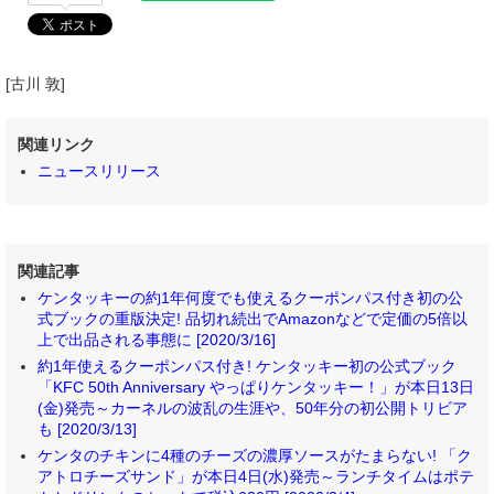
[古川 敦]
関連リンク
ニュースリリース
関連記事
ケンタッキーの約1年何度でも使えるクーポンパス付き初の公
式ブックの重版決定! 品切れ続出でAmazonなどで定価の5倍以
上で出品される事態に [2020/3/16]
約1年使えるクーポンパス付き! ケンタッキー初の公式ブック
「KFC 50th Anniversary やっぱりケンタッキー！」が本日13日
(金)発売～カーネルの波乱の生涯や、50年分の初公開トリビア
も [2020/3/13]
ケンタのチキンに4種のチーズの濃厚ソースがたまらない! 「ク
アトロチーズサンド」が本日4日(水)発売～ランチタイムはポテ