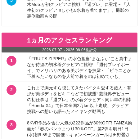
5
木Mob.が初グラビアに挑戦! 「週プレ」に登場～「人
生初のグラビア!!!しかも5水着も着てます」。撮影の
裏側動画も公開
1ヵ月のアクセスランキング
2026-07-07
～
2026-08-06
集計分
「FRUITS ZIPPER」の水色担当“まなふぃ”こと真中ま
1
なが待望の初水着グラビアに挑戦! 「週刊プレイボー
イ」でメリハリのある美ボディを披露～「ビキニとか
下着みたいなものを人前で着るのは初めてかも」
これまで胸元すら隠してきたバイクを愛する旅人・有
2
那が美ボディをビキニなどで初披露! 芸能界デビュー
の初仕事は「週プレ」の水着グラビア～同い年の相棒
「Honda X4」で日本全国2万km以上走破。グラビア
挑戦への想いも語ったメイキング動画も
8KVR作品を含む人気の222作品が30%OFF! FANZA動
3
画が「春のパンツまつり30％OFF」第2弾を明日1日
(水)朝9:59まで開催～キャンペーンガールは田野憂さ