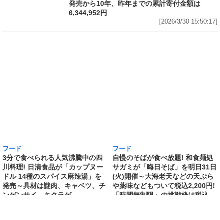
発売から10年、昨年までの累計寄付金額は
6,344,952円
[2026/3/30 15:50:17]
フード
フード
3分で食べられる人気沸騰中の四
自慢のそばが食べ放題! 和食麺処
川料理! 日清食品が「カップヌー
サガミが「晦日そば」を明日31日
ドル 14種のスパイス麻辣湯」を
(火)開催～大海老天などの天ぷら
発売～具材は謎肉、キャベツ、チ
や薬味などもついて税込2,200円!
ンゲンサイ、キクラゲ
「時間無制限」の挑戦枠は税込
[2026/3/30 15:42:35]
4,400円
[2026/3/30 15:17:42]
フード
熱湯5分でふっくら白ご飯! カレーや納豆、牛丼
の具も余裕で入ってお皿いらずの新提案! 「日清
ふっくら釜炊き ごはん」が本日30日(月)発売～