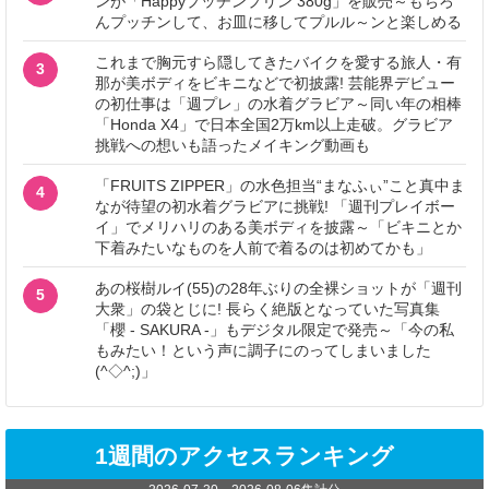
ンが「Happyプッチンプリン 380g」を販売～もちろ
んプッチンして、お皿に移してプルル～ンと楽しめる
これまで胸元すら隠してきたバイクを愛する旅人・有
3
那が美ボディをビキニなどで初披露! 芸能界デビュー
の初仕事は「週プレ」の水着グラビア～同い年の相棒
「Honda X4」で日本全国2万km以上走破。グラビア
挑戦への想いも語ったメイキング動画も
「FRUITS ZIPPER」の水色担当“まなふぃ”こと真中ま
4
なが待望の初水着グラビアに挑戦! 「週刊プレイボー
イ」でメリハリのある美ボディを披露～「ビキニとか
下着みたいなものを人前で着るのは初めてかも」
あの桜樹ルイ(55)の28年ぶりの全裸ショットが「週刊
5
大衆」の袋とじに! 長らく絶版となっていた写真集
「櫻 - SAKURA -」もデジタル限定で発売～「今の私
もみたい！という声に調子にのってしまいました
(^◇^;)」
1週間のアクセスランキング