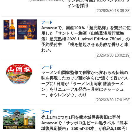
インを採用
[2026/3/30 18:39:38]
フード
Amazonで、国産100％「超完熟梅」を贅沢に使
用した「サントリー梅酒〈山崎蒸溜所貯蔵梅
酒〉超完熟梅 2026 Limited Edition 750ml」の
予約受付中 『桃を想起させる芳醇な香りと味
わい』
[2026/3/30 18:02:19]
フード
ラーメン山岡家監修で創業から変わらぬ伝統の
味を再現したカップ麺がさらに“濃くて旨い”ス
ープに! 日清が「ラーメン山岡家 醤油ラーメ
ン」をリニューアル発売～具材はチャーシュ
ー、ホウレンソウ、のり
[2026/3/30 17:01:58]
フード
売上1本につき1円を熊本城災害復旧に寄付
Amazonで「サッポロ生ビール黒ラベル『熊本
城復興応援缶』 350ml×24本」が税込5,180円!