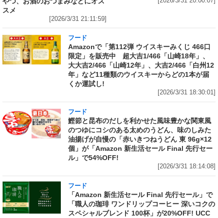
やつ、お酒のおつまみなどにオス
[2026/3/31 20:00:07]
スメ
[2026/3/31 21:11:59]
フード
Amazonで「第112弾 ウイスキーみくじ 466口
限定」を販売中 超大吉1/466「山崎18年」、
大大吉2/466「山崎12年」、大吉2/466「白州12
年」など11種類のウイスキーからどの1本が届
くか運試し!
[2026/3/31 18:30:01]
フード
鰹節と昆布のだしを利かせた風味豊かな関東風
のつゆにコシのある太めのうどん、味のしみた
油揚げが自慢の「赤いきつねうどん 東 96g×12
個」が「Amazon 新生活セール Final 先行セー
ル」で54%OFF!
[2026/3/31 18:14:08]
フード
「Amazon 新生活セール Final 先行セール」で
「職人の珈琲 ワンドリップコーヒー 深いコクの
スペシャルブレンド 100杯」が20%OFF! UCC