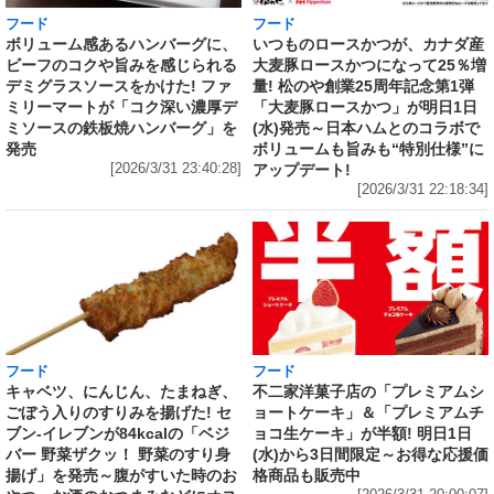
フード
フード
いつものロースかつが、カナダ産
ボリューム感あるハンバーグに、
大麦豚ロースかつになって25％増
ビーフのコクや旨みを感じられる
量! 松のや創業25周年記念第1弾
デミグラスソースをかけた! ファ
「大麦豚ロースかつ」が明日1日
ミリーマートが「コク深い濃厚デ
(水)発売～日本ハムとのコラボで
ミソースの鉄板焼ハンバーグ」を
ボリュームも旨みも“特別仕様”に
発売
アップデート!
[2026/3/31 23:40:28]
[2026/3/31 22:18:34]
フード
フード
キャベツ、にんじん、たまねぎ、
不二家洋菓子店の「プレミアムシ
ごぼう入りのすりみを揚げた! セ
ョートケーキ」＆「プレミアムチ
ブン‐イレブンが84kcalの「ベジ
ョコ生ケーキ」が半額! 明日1日
バー 野菜ザクッ！ 野菜のすり身
(水)から3日間限定～お得な応援価
揚げ」を発売～腹がすいた時のお
格商品も販売中