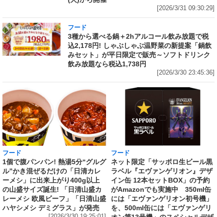
[2026/3/31 09:30:29]
フード
3種から選べる鍋＋2hアルコール飲み放題で税
込2,178円! しゃぶしゃぶ温野菜の新提案「鍋飲
みセット」が平日限定で販売～ソフトドリンク
飲み放題なら税込1,738円
[2026/3/30 23:45:36]
フード
フード
1個で腹パンパン! 熱湯5分“グルグ
ネット限定「サッポロ生ビール黒
ル”かき混ぜるだけの「日清カレ
ラベル『エヴァンゲリオン』デザ
ーメシ」に出来上がり400g以上
イン缶 12本セットBOX」の予約
の山盛サイズ誕生! 「日清山盛カ
がAmazonでも実施中 350ml缶
レーメシ 欧風ビーフ」「日清山盛
には「エヴァンゲリオン初号機」
ハヤシメシ デミグラス」が発売
を、500ml缶には「エヴァンゲリ
[2026/3/30 19:25:01]
オン第13号機」のスペシャルデザ