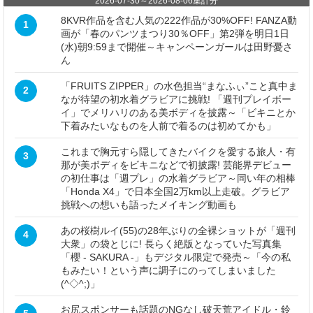
2026-07-30
～
2026-08-06
集計分
8KVR作品を含む人気の222作品が30%OFF! FANZA動
1
画が「春のパンツまつり30％OFF」第2弾を明日1日
(水)朝9:59まで開催～キャンペーンガールは田野憂さ
ん
「FRUITS ZIPPER」の水色担当“まなふぃ”こと真中ま
2
なが待望の初水着グラビアに挑戦! 「週刊プレイボー
イ」でメリハリのある美ボディを披露～「ビキニとか
下着みたいなものを人前で着るのは初めてかも」
これまで胸元すら隠してきたバイクを愛する旅人・有
3
那が美ボディをビキニなどで初披露! 芸能界デビュー
の初仕事は「週プレ」の水着グラビア～同い年の相棒
「Honda X4」で日本全国2万km以上走破。グラビア
挑戦への想いも語ったメイキング動画も
あの桜樹ルイ(55)の28年ぶりの全裸ショットが「週刊
4
大衆」の袋とじに! 長らく絶版となっていた写真集
「櫻 - SAKURA -」もデジタル限定で発売～「今の私
もみたい！という声に調子にのってしまいました
(^◇^;)」
お尻スポンサーも話題のNGなし破天荒アイドル・鈴