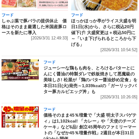
フード
フード
しゃぶ葉で豚バラの提供休止 価
ほっかほっか亭がライス大盛を明
格はそのまま厳選した米国産豚ロ
日1日(水)から、さらに税込20円
ースを新たに導入
値下げ! 大盛変更は＋税込50円に
[2026/3/31 12:49:33]
～「いま下げられるところから下
げる」
[2026/3/31 10:54:52]
フード
ジューシーな鶏もも肉を、とろけるバターとに
んにく醤油の特製ダレで鉄板焼きして悪魔級の
美味しさ! 松屋が「鶏のバター醤油炒め定食」を
本日31日(火)発売～1,039kcalの「ガーリックバ
ター豚カルビエッグ丼」も
[2026/3/31 10:26:05]
フード
価格そのまま45％増量で「大盛 明太子スパゲテ
ィ」は1,102kcal! 「カレー」や「天使のチーズ
ケーキ」など6品! 創立45周年のファミリーマー
トの「なぜか45％増量作戦」2週目が本日31日
(火)から開催