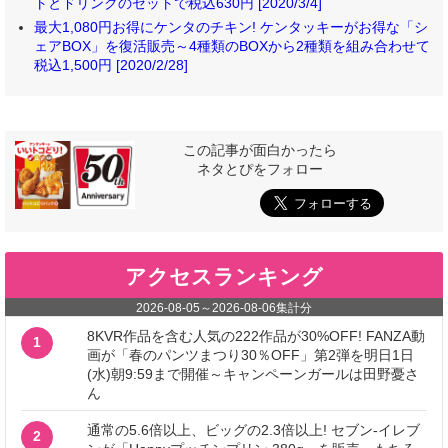
トとドリンクのセットで税込630円 [2020/3/4]
最大1,080円お得にケンタのチキン! ケンタッキーがお得な「シ
ェアBOX」を復活販売～4種類のBOXから2種類を組み合わせて
税込1,500円 [2020/2/28]
この記事が面白かったら
ネタとぴをフォロー
アクセスランキング
2026-08-05
～
2026-08-06
集計分
8KVR作品を含む人気の222作品が30%OFF! FANZA動
1
画が「春のパンツまつり30％OFF」第2弾を明日1日
(水)朝9:59まで開催～キャンペーンガールは田野憂さ
ん
通常の5.6倍以上、ビッグの2.3倍以上! セブン‐イレブ
2