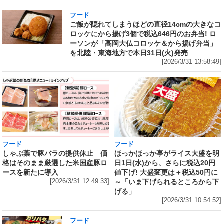
フード
ご飯が隠れてしまうほどの直径14cmの大きなコ
ロッケにから揚げ3個で税込646円のお弁当! ロ
ーソンが「高岡大仏コロッケ＆から揚げ弁当」
を北陸・東海地方で本日31日(火)発売
[2026/3/31 13:58:49]
フード
フード
しゃぶ葉で豚バラの提供休止 価
ほっかほっか亭がライス大盛を明
格はそのまま厳選した米国産豚ロ
日1日(水)から、さらに税込20円
ースを新たに導入
値下げ! 大盛変更は＋税込50円に
[2026/3/31 12:49:33]
～「いま下げられるところから下
げる」
[2026/3/31 10:54:52]
フード