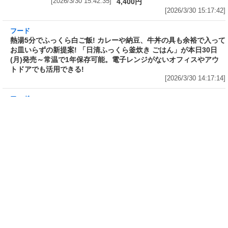
川料理! 日清食品が「カップヌー
ドル 14種のスパイス麻辣湯」を
発売～具材は謎肉、キャベツ、チ
ンゲンサイ、キクラゲ
フード
自慢のそばが食べ放題! 和食麺処
[2026/3/30 15:42:35]
サガミが「晦日そば」を明日31日
(火)開催～大海老天などの天ぷら
や薬味などもついて税込2,200円!
「時間無制限」の挑戦枠は税込
4,400円
[2026/3/30 15:17:42]
フード
熱湯5分でふっくら白ご飯! カレーや納豆、牛丼の具も余裕で入っ
てお皿いらずの新提案! 「日清ふっくら釜炊き ごはん」が本日30日
(月)発売～常温で1年保存可能。電子レンジがないオフィスやアウ
トドアでも活用できる!
[2026/3/30 14:17:14]
フード
ラフテーやソーキそば、サーターアンダギーなども含む80品以上が
食べ放題! 沖縄初の朝食ビュッフェも楽しめるロイヤルホスト「那
覇国際通り店」がオープン～グランドメニューには泡盛やオリオン
ビールも