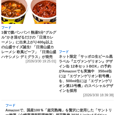
フード
フード
1個で腹パンパン! 熱湯5分“グルグ
ネット限定「サッポロ生ビール黒
ル”かき混ぜるだけの「日清カレ
ラベル『エヴァンゲリオン』デザ
ーメシ」に出来上がり400g以上
イン缶 12本セットBOX」の予約
の山盛サイズ誕生! 「日清山盛カ
がAmazonでも実施中 350ml缶
レーメシ 欧風ビーフ」「日清山盛
には「エヴァンゲリオン初号機」
ハヤシメシ デミグラス」が発売
を、500ml缶には「エヴァンゲリ
[2026/3/30 19:25:01]
オン第13号機」のスペシャルデザ
インを採用
[2026/3/30 18:39:38]
フード
Amazonで、国産100％「超完熟梅」を贅沢に使
用した「サントリー梅酒〈山崎蒸溜所貯蔵梅
酒〉超完熟梅 2026 Limited Edition 750ml」の
予約受付中 『桃を想起させる芳醇な香りと味
わい』
[2026/3/30 18:02:19]