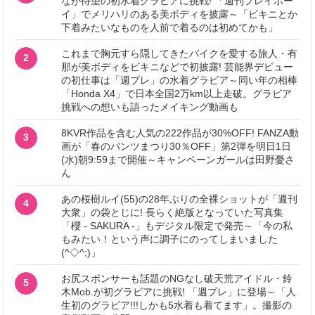
なが待望の初水着グラビアに挑戦! 「週刊プレイボー
イ」でメリハリのある美ボディを披露～「ビキニとか
下着みたいなものを人前で着るのは初めてかも」
これまで胸元すら隠してきたバイクを愛する旅人・有
2
那が美ボディをビキニなどで初披露! 芸能界デビュー
の初仕事は「週プレ」の水着グラビア～同い年の相棒
「Honda X4」で日本全国2万km以上走破。グラビア
挑戦への想いも語ったメイキング動画も
8KVR作品を含む人気の222作品が30%OFF! FANZA動
3
画が「春のパンツまつり30％OFF」第2弾を明日1日
(水)朝9:59まで開催～キャンペーンガールは田野憂さ
ん
あの桜樹ルイ(55)の28年ぶりの全裸ショットが「週刊
4
大衆」の袋とじに! 長らく絶版となっていた写真集
「櫻 - SAKURA -」もデジタル限定で発売～「今の私
もみたい！という声に調子にのってしまいました
(^◇^;)」
お尻スポンサーも話題のNGなし破天荒アイドル・鈴
5
木Mob.が初グラビアに挑戦! 「週プレ」に登場～「人
生初のグラビア!!!しかも5水着も着てます」。撮影の