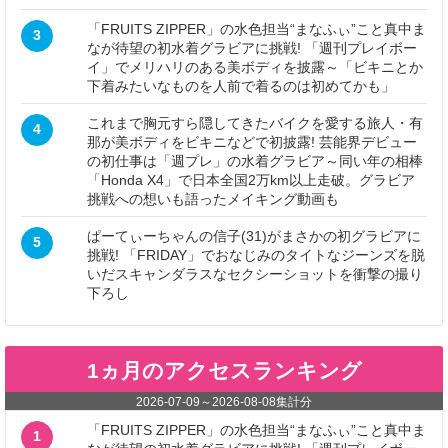
「FRUITS ZIPPER」の水色担当“まなふぃ”こと真中ま
3
なが待望の初水着グラビアに挑戦! 「週刊プレイボー
イ」でメリハリのある美ボディを披露～「ビキニとか
下着みたいなものを人前で着るのは初めてかも」
これまで胸元すら隠してきたバイクを愛する旅人・有
4
那が美ボディをビキニなどで初披露! 芸能界デビュー
の初仕事は「週プレ」の水着グラビア～同い年の相棒
「Honda X4」で日本全国2万km以上走破。グラビア
挑戦への想いも語ったメイキング動画も
ぱーてぃーちゃんの信子(31)がまさかの初グラビアに
5
挑戦! 「FRIDAY」でおなじみのタイトなジーンズを脱
いだスキャンダラスなセクシーショットを衝撃の撮り
下ろし
1ヵ月のアクセスランキング
2026-07-09
～
2026-08-08
集計分
「FRUITS ZIPPER」の水色担当“まなふぃ”こと真中ま
1