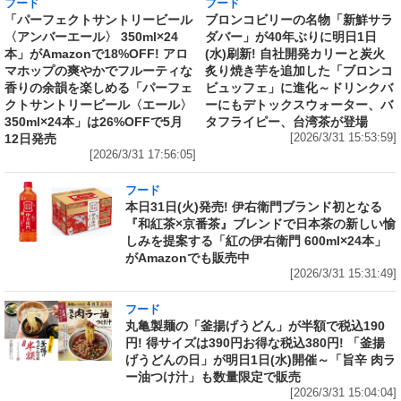
フード
フード
「パーフェクトサントリービール
ブロンコビリーの名物「新鮮サラ
〈アンバーエール〉 350ml×24
ダバー」が40年ぶりに明日1日
本」がAmazonで18%OFF! アロ
(水)刷新! 自社開発カリーと炭火
マホップの爽やかでフルーティな
炙り焼き芋を追加した「ブロンコ
香りの余韻を楽しめる「パーフェ
ビュッフェ」に進化～ドリンクバ
クトサントリービール〈エール〉
ーにもデトックスウォーター、バ
350ml×24本」は26%OFFで5月
タフライピー、台湾茶が登場
12日発売
[2026/3/31 15:53:59]
[2026/3/31 17:56:05]
フード
本日31日(火)発売! 伊右衛門ブランド初となる
『和紅茶×京番茶』ブレンドで日本茶の新しい愉
しみを提案する「紅の伊右衛門 600ml×24本」
がAmazonでも販売中
[2026/3/31 15:31:49]
フード
丸亀製麺の「釜揚げうどん」が半額で税込190
円! 得サイズは390円お得な税込380円! 「釜揚
げうどんの日」が明日1日(水)開催～「旨辛 肉ラ
ー油つけ汁」も数量限定で販売
[2026/3/31 15:04:04]