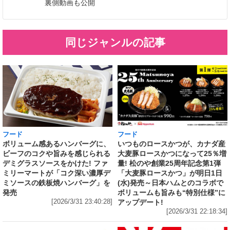
裏側動画も公開
同じジャンルの記事
フード
フード
いつものロースかつが、カナダ産
ボリューム感あるハンバーグに、
大麦豚ロースかつになって25％増
ビーフのコクや旨みを感じられる
量! 松のや創業25周年記念第1弾
デミグラスソースをかけた! ファ
「大麦豚ロースかつ」が明日1日
ミリーマートが「コク深い濃厚デ
(水)発売～日本ハムとのコラボで
ミソースの鉄板焼ハンバーグ」を
ボリュームも旨みも“特別仕様”に
発売
アップデート!
[2026/3/31 23:40:28]
[2026/3/31 22:18:34]