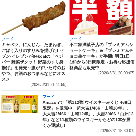
フード
フード
キャベツ、にんじん、たまねぎ、
不二家洋菓子店の「プレミアムシ
ごぼう入りのすりみを揚げた! セ
ョートケーキ」＆「プレミアムチ
ブン‐イレブンが84kcalの「ベジ
ョコ生ケーキ」が半額! 明日1日
バー 野菜ザクッ！ 野菜のすり身
(水)から3日間限定～お得な応援価
揚げ」を発売～腹がすいた時のお
格商品も販売中
やつ、お酒のおつまみなどにオス
[2026/3/31 20:00:07]
スメ
[2026/3/31 21:11:59]
フード
Amazonで「第112弾 ウイスキーみくじ 466口
限定」を販売中 超大吉1/466「山崎18年」、
大大吉2/466「山崎12年」、大吉2/466「白州12
年」など11種類のウイスキーからどの1本が届
くか運試し!
[2026/3/31 18:30:01]