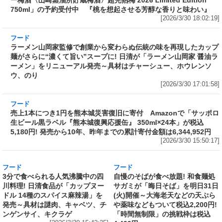
フード
ラーメン山岡家監修で創業から変わらぬ伝統の
味を再現したカップ麺がさらに“濃くて旨い”ス
ープに! 日清が「ラーメン山岡家 醤油ラーメ
ン」をリニューアル発売～具材はチャーシュ
ー、ホウレンソウ、のり
[2026/3/30 17:01:58]
フード
売上1本につき1円を熊本城災害復旧に寄付 Amazonで「サッポロ
生ビール黒ラベル『熊本城復興応援缶』 350ml×24本」が税込
5,180円! 発売から10年、昨年までの累計寄付金額は6,344,952円
[2026/3/30 15:50:17]
フード
3分で食べられる人気沸騰中の四