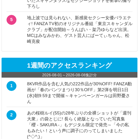
いだスキャンダラスなセクシーショットを衝撃の撮り
下ろし
地上波では見られない、新感覚セクシー女優バラエテ
5
ィ! FANZA TV初のオリジナル番組「東京スキャンダル
クラブ」が配信開始～うんぱい・架乃ゆらなど出演。
MCはみなみかわ、ゲスト芸人にぱーてぃちゃん、松
崎克俊
1週間のアクセスランキング
2026-08-01
～
2026-08-08
集計分
8KVR作品を含む人気の222作品が30%OFF! FANZA動
1
画が「春のパンツまつり30％OFF」第2弾を明日1日
(水)朝9:59まで開催～キャンペーンガールは田野憂さ
ん
あの桜樹ルイ(55)の28年ぶりの全裸ショットが「週刊
2
大衆」の袋とじに! 長らく絶版となっていた写真集
「櫻 - SAKURA -」もデジタル限定で発売～「今の私
もみたい！という声に調子にのってしまいました
(^◇^;)」