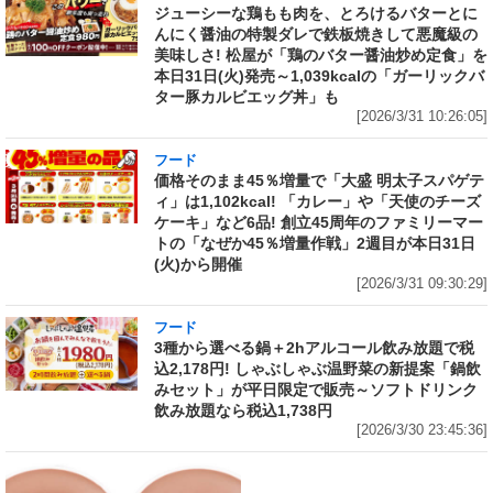
ジューシーな鶏もも肉を、とろけるバターとに
んにく醤油の特製ダレで鉄板焼きして悪魔級の
美味しさ! 松屋が「鶏のバター醤油炒め定食」を
本日31日(火)発売～1,039kcalの「ガーリックバ
ター豚カルビエッグ丼」も
[2026/3/31 10:26:05]
フード
価格そのまま45％増量で「大盛 明太子スパゲテ
ィ」は1,102kcal! 「カレー」や「天使のチーズ
ケーキ」など6品! 創立45周年のファミリーマー
トの「なぜか45％増量作戦」2週目が本日31日
(火)から開催
[2026/3/31 09:30:29]
フード
3種から選べる鍋＋2hアルコール飲み放題で税
込2,178円! しゃぶしゃぶ温野菜の新提案「鍋飲
みセット」が平日限定で販売～ソフトドリンク
飲み放題なら税込1,738円
[2026/3/30 23:45:36]