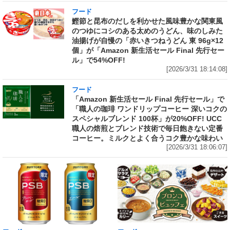
フード
鰹節と昆布のだしを利かせた風味豊かな関東風
のつゆにコシのある太めのうどん、味のしみた
油揚げが自慢の「赤いきつねうどん 東 96g×12
個」が「Amazon 新生活セール Final 先行セー
ル」で54%OFF!
[2026/3/31 18:14:08]
フード
「Amazon 新生活セール Final 先行セール」で
「職人の珈琲 ワンドリップコーヒー 深いコクの
スペシャルブレンド 100杯」が20%OFF! UCC
職人の焙煎とブレンド技術で毎日飽きない定番
コーヒー。ミルクとよく合うコク豊かな味わい
[2026/3/31 18:06:07]