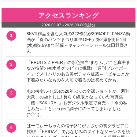
アクセスランキング
2026-08-07
～
2026-08-08
集計分
8KVR作品を含む人気の222作品が30%OFF! FANZA動
1
画が「春のパンツまつり30％OFF」第2弾を明日1日
(水)朝9:59まで開催～キャンペーンガールは田野憂さ
ん
「FRUITS ZIPPER」の水色担当“まなふぃ”こと真中ま
2
なが待望の初水着グラビアに挑戦! 「週刊プレイボー
イ」でメリハリのある美ボディを披露～「ビキニとか
下着みたいなものを人前で着るのは初めてかも」
あの桜樹ルイ(55)の28年ぶりの全裸ショットが「週刊
3
大衆」の袋とじに! 長らく絶版となっていた写真集
「櫻 - SAKURA -」もデジタル限定で発売～「今の私
もみたい！という声に調子にのってしまいました
(^◇^;)」
ぱーてぃーちゃんの信子(31)がまさかの初グラビアに
4
挑戦! 「FRIDAY」でおなじみのタイトなジーンズを脱