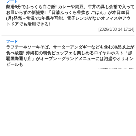
フード
フード
3分で食べられる人気沸騰中の四
自慢のそばが食べ放題! 和食麺処
川料理! 日清食品が「カップヌー
サガミが「晦日そば」を明日31日
ドル 14種のスパイス麻辣湯」を
(火)開催～大海老天などの天ぷら
発売～具材は謎肉、キャベツ、チ
や薬味などもついて税込2,200円!
ンゲンサイ、キクラゲ
「時間無制限」の挑戦枠は税込
[2026/3/30 15:42:35]
4,400円
[2026/3/30 15:17:42]
フード
熱湯5分でふっくら白ご飯! カレーや納豆、牛丼
の具も余裕で入ってお皿いらずの新提案! 「日清
ふっくら釜炊き ごはん」が本日30日(月)発売～
常温で1年保存可能。電子レンジがないオフィス
やアウトドアでも活用できる!
[2026/3/30 14:17:14]
フード
ラフテーやソーキそば、サーターアンダギーな
ども含む80品以上が食べ放題! 沖縄初の朝食ビ
ュッフェも楽しめるロイヤルホスト「那覇国際
通り店」がオープン～グランドメニューには泡