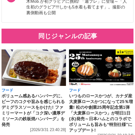
木Mob.が初グラビアに挑戦! 「週プレ」に登場～「人
生初のグラビア!!!しかも5水着も着てます」。撮影の
裏側動画も公開
同じジャンルの記事
フード
フード
いつものロースかつが、カナダ産
ボリューム感あるハンバーグに、
大麦豚ロースかつになって25％増
ビーフのコクや旨みを感じられる
量! 松のや創業25周年記念第1弾
デミグラスソースをかけた! ファ
「大麦豚ロースかつ」が明日1日
ミリーマートが「コク深い濃厚デ
(水)発売～日本ハムとのコラボで
ミソースの鉄板焼ハンバーグ」を
ボリュームも旨みも“特別仕様”に
発売
アップデート!
[2026/3/31 23:40:28]