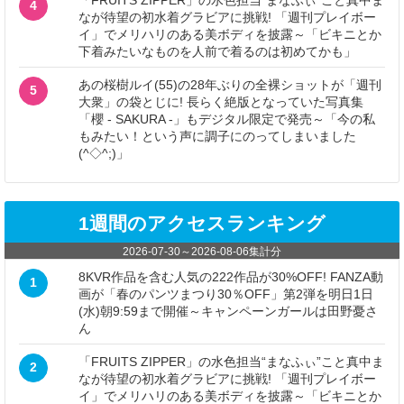
「FRUITS ZIPPER」の水色担当“まなふぃ”こと真中ま
4
なが待望の初水着グラビアに挑戦! 「週刊プレイボー
イ」でメリハリのある美ボディを披露～「ビキニとか
下着みたいなものを人前で着るのは初めてかも」
あの桜樹ルイ(55)の28年ぶりの全裸ショットが「週刊
5
大衆」の袋とじに! 長らく絶版となっていた写真集
「櫻 - SAKURA -」もデジタル限定で発売～「今の私
もみたい！という声に調子にのってしまいました
(^◇^;)」
1週間のアクセスランキング
2026-07-30
～
2026-08-06
集計分
8KVR作品を含む人気の222作品が30%OFF! FANZA動
1
画が「春のパンツまつり30％OFF」第2弾を明日1日
(水)朝9:59まで開催～キャンペーンガールは田野憂さ
ん
「FRUITS ZIPPER」の水色担当“まなふぃ”こと真中ま
2
なが待望の初水着グラビアに挑戦! 「週刊プレイボー
イ」でメリハリのある美ボディを披露～「ビキニとか