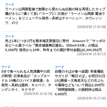
わい』
[2026/3/30 18:02:19]
フード
ラーメン山岡家監修で創業から変わらぬ伝統の
味を再現したカップ麺がさらに“濃くて旨い”ス
ープに! 日清が「ラーメン山岡家 醤油ラーメ
ン」をリニューアル発売～具材はチャーシュ
ー、ホウレンソウ、のり
[2026/3/30 17:01:58]
フード
売上1本につき1円を熊本城災害復旧に寄付
Amazonで「サッポロ生ビール黒ラベル『熊本
城復興応援缶』 350ml×24本」が税込5,180円!
発売から10年、昨年までの累計寄付金額は
6,344,952円
[2026/3/30 15:50:17]