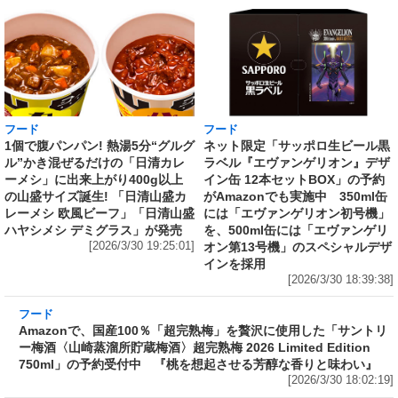
フード
フード
1個で腹パンパン! 熱湯5分“グルグ
ネット限定「サッポロ生ビール黒
ル”かき混ぜるだけの「日清カレ
ラベル『エヴァンゲリオン』デザ
ーメシ」に出来上がり400g以上
イン缶 12本セットBOX」の予約
の山盛サイズ誕生! 「日清山盛カ
がAmazonでも実施中 350ml缶
レーメシ 欧風ビーフ」「日清山盛
には「エヴァンゲリオン初号機」
ハヤシメシ デミグラス」が発売
を、500ml缶には「エヴァンゲリ
[2026/3/30 19:25:01]
オン第13号機」のスペシャルデザ
インを採用
[2026/3/30 18:39:38]
フード
Amazonで、国産100％「超完熟梅」を贅沢に使
用した「サントリー梅酒〈山崎蒸溜所貯蔵梅
酒〉超完熟梅 2026 Limited Edition 750ml」の
予約受付中 『桃を想起させる芳醇な香りと味