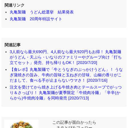
関連リンク
丸亀製麺 うどん総選挙 結果発表
丸亀製麺 20周年特設サイト
関連記事
3人前なら最大690円、4人前なら最大920円もお得！ 丸亀製麺
がうどん・天ぷら・いなりのファミリーやグループ向け「打ち
立てセット」発売、持ち帰りもOK！ [2020/7/20]
【食レポ】丸亀製麺で「牛とうなぎのぶっかけうどん」！ うな
ぎ蒲焼きの旨み、牛肉の旨味と玉ねぎの甘味、山椒の香りがこ
だまして、食べる手が止まらないウマさ！ [2020/7/16]
注文を受けてから焼き上げる牛焼き肉とテールスープでがっつ
り＆さっぱり！ 丸亀製麺が夏季限定「牛焼肉冷麺」「辛辛(か
らから)牛焼肉冷麺」を同時発売 [2020/7/13]
この記事が面白かったら
ネタとぴをフォロー