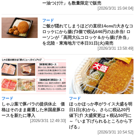
ー油つけ汁」も数量限定で販売
[2026/3/31 15:04:04]
フード
ご飯が隠れてしまうほどの直径14cmの大きなコ
ロッケにから揚げ3個で税込646円のお弁当! ロ
ーソンが「高岡大仏コロッケ＆から揚げ弁当」
を北陸・東海地方で本日31日(火)発売
[2026/3/31 13:58:49]
フード
フード
しゃぶ葉で豚バラの提供休止 価
ほっかほっか亭がライス大盛を明
格はそのまま厳選した米国産豚ロ
日1日(水)から、さらに税込20円
ースを新たに導入
値下げ! 大盛変更は＋税込50円に
[2026/3/31 12:49:33]
～「いま下げられるところから下
げる」
[2026/3/31 10:54:52]