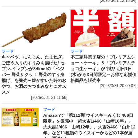
[2026/3/31 22:18:34]
フード
フード
キャベツ、にんじん、たまねぎ、
不二家洋菓子店の「プレミアムシ
ごぼう入りのすりみを揚げた! セ
ョートケーキ」＆「プレミアムチ
ブン‐イレブンが84kcalの「ベジ
ョコ生ケーキ」が半額! 明日1日
バー 野菜ザクッ！ 野菜のすり身
(水)から3日間限定～お得な応援価
揚げ」を発売～腹がすいた時のお
格商品も販売中
やつ、お酒のおつまみなどにオス
[2026/3/31 20:00:07]
スメ
[2026/3/31 21:11:59]
フード
Amazonで「第112弾 ウイスキーみくじ 466口
限定」を販売中 超大吉1/466「山崎18年」、
大大吉2/466「山崎12年」、大吉2/466「白州12
年」など11種類のウイスキーからどの1本が届