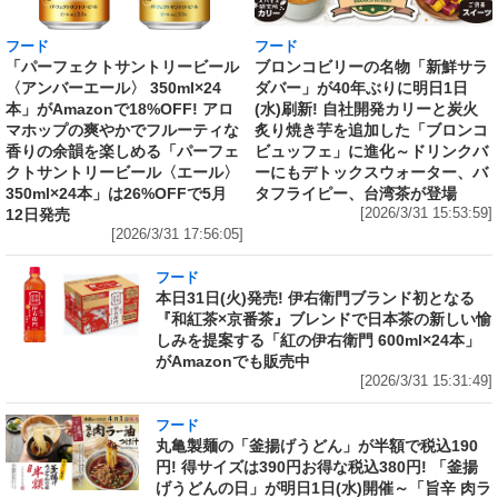
フード
フード
「パーフェクトサントリービール
ブロンコビリーの名物「新鮮サラ
〈アンバーエール〉 350ml×24
ダバー」が40年ぶりに明日1日
本」がAmazonで18%OFF! アロ
(水)刷新! 自社開発カリーと炭火
マホップの爽やかでフルーティな
炙り焼き芋を追加した「ブロンコ
香りの余韻を楽しめる「パーフェ
ビュッフェ」に進化～ドリンクバ
クトサントリービール〈エール〉
ーにもデトックスウォーター、バ
350ml×24本」は26%OFFで5月
タフライピー、台湾茶が登場
12日発売
[2026/3/31 15:53:59]
[2026/3/31 17:56:05]
フード
本日31日(火)発売! 伊右衛門ブランド初となる
『和紅茶×京番茶』ブレンドで日本茶の新しい愉
しみを提案する「紅の伊右衛門 600ml×24本」
がAmazonでも販売中
[2026/3/31 15:31:49]
フード
丸亀製麺の「釜揚げうどん」が半額で税込190
円! 得サイズは390円お得な税込380円! 「釜揚
げうどんの日」が明日1日(水)開催～「旨辛 肉ラ