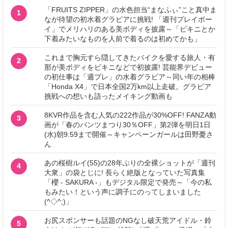
「FRUITS ZIPPER」の水色担当“まなふぃ”こと真中ま
1
なが待望の初水着グラビアに挑戦! 「週刊プレイボー
イ」でメリハリのある美ボディを披露～「ビキニとか
下着みたいなものを人前で着るのは初めてかも」
これまで胸元すら隠してきたバイクを愛する旅人・有
2
那が美ボディをビキニなどで初披露! 芸能界デビュー
の初仕事は「週プレ」の水着グラビア～同い年の相棒
「Honda X4」で日本全国2万km以上走破。グラビア
挑戦への想いも語ったメイキング動画も
8KVR作品を含む人気の222作品が30%OFF! FANZA動
3
画が「春のパンツまつり30％OFF」第2弾を明日1日
(水)朝9:59まで開催～キャンペーンガールは田野憂さ
ん
あの桜樹ルイ(55)の28年ぶりの全裸ショットが「週刊
4
大衆」の袋とじに! 長らく絶版となっていた写真集
「櫻 - SAKURA -」もデジタル限定で発売～「今の私
もみたい！という声に調子にのってしまいました
(^◇^;)」
お尻スポンサーも話題のNGなし破天荒アイドル・鈴
5