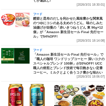
くか運試し!
[2026/3/31 18:30:01]
フード
鰹節と昆布のだしを利かせた風味豊かな関東風
のつゆにコシのある太めのうどん、味のしみた
油揚げが自慢の「赤いきつねうどん 東 96g×12
個」が「Amazon 新生活セール Final 先行セー
ル」で54%OFF!
[2026/3/31 18:14:08]
フード
「Amazon 新生活セール Final 先行セール」で
「職人の珈琲 ワンドリップコーヒー 深いコクの
スペシャルブレンド 100杯」が20%OFF! UCC
職人の焙煎とブレンド技術で毎日飽きない定番
コーヒー。ミルクとよく合うコク豊かな味わい
[2026/3/31 18:06:07]