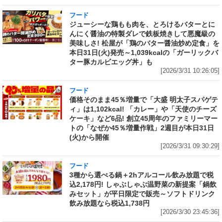
フード
ジューシーな鶏もも肉を、とろけるバターとに
んにく醤油の特製ダレで鉄板焼きして悪魔級の
美味しさ! 松屋が「鶏のバター醤油炒め定食」を
本日31日(火)発売～1,039kcalの「ガーリックバ
ター豚カルビエッグ丼」も
[2026/3/31 10:26:05]
フード
価格そのまま45％増量で「大盛 明太子スパゲテ
ィ」は1,102kcal! 「カレー」や「天使のチーズ
ケーキ」など6品! 創立45周年のファミリーマー
トの「なぜか45％増量作戦」2週目が本日31日
(火)から開催
[2026/3/31 09:30:29]
フード
3種から選べる鍋＋2hアルコール飲み放題で税
込2,178円! しゃぶしゃぶ温野菜の新提案「鍋飲
みセット」が平日限定で販売～ソフトドリンク
飲み放題なら税込1,738円
[2026/3/30 23:45:36]