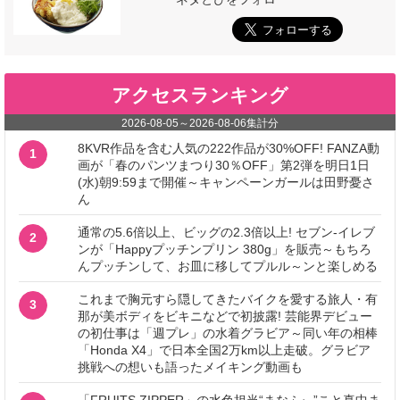
アクセスランキング
2026-08-05
～
2026-08-06
集計分
8KVR作品を含む人気の222作品が30%OFF! FANZA動
1
画が「春のパンツまつり30％OFF」第2弾を明日1日
(水)朝9:59まで開催～キャンペーンガールは田野憂さ
ん
通常の5.6倍以上、ビッグの2.3倍以上! セブン‐イレブ
2
ンが「Happyプッチンプリン 380g」を販売～もちろ
んプッチンして、お皿に移してプルル～ンと楽しめる
これまで胸元すら隠してきたバイクを愛する旅人・有
3
那が美ボディをビキニなどで初披露! 芸能界デビュー
の初仕事は「週プレ」の水着グラビア～同い年の相棒
「Honda X4」で日本全国2万km以上走破。グラビア
挑戦への想いも語ったメイキング動画も