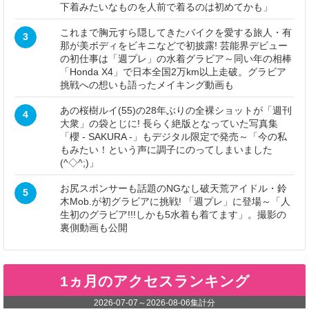
下着みたいなものを人前で着るのは初めてかも」
これまで胸元すら隠してきたバイクを愛する旅人・有
3
那が美ボディをビキニなどで初披露! 芸能界デビュー
の初仕事は「週プレ」の水着グラビア～同い年の相棒
「Honda X4」で日本全国2万km以上走破。グラビア
挑戦への想いも語ったメイキング動画も
あの桜樹ルイ(55)の28年ぶりの全裸ショットが「週刊
4
大衆」の袋とじに! 長らく絶版となっていた写真集
「櫻 - SAKURA -」もデジタル限定で発売～「今の私
もみたい！という声に調子にのってしまいました
(^◇^;)」
お尻スポンサーも話題のNGなし破天荒アイドル・鈴
5
木Mob.が初グラビアに挑戦! 「週プレ」に登場～「人
生初のグラビア!!!しかも5水着も着てます」。撮影の
裏側動画も公開
1ヵ月のアクセスランキング
2026-07-07
～
2026-08-06
集計分