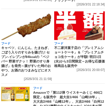
アップデート!
[2026/3/31 22:18:34]
フード
フード
キャベツ、にんじん、たまねぎ、
不二家洋菓子店の「プレミアムシ
ごぼう入りのすりみを揚げた! セ
ョートケーキ」＆「プレミアムチ
ブン‐イレブンが84kcalの「ベジ
ョコ生ケーキ」が半額! 明日1日
バー 野菜ザクッ！ 野菜のすり身
(水)から3日間限定～お得な応援価
揚げ」を発売～腹がすいた時のお
格商品も販売中
やつ、お酒のおつまみなどにオス
[2026/3/31 20:00:07]
スメ
[2026/3/31 21:11:59]
フード
Amazonで「第112弾 ウイスキーみくじ 466口
限定」を販売中 超大吉1/466「山崎18年」、
大大吉2/466「山崎12年」、大吉2/466「白州12