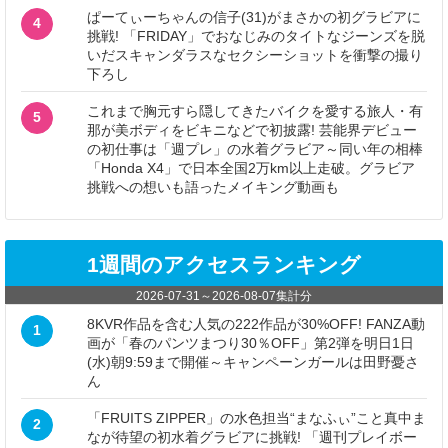
ぱーてぃーちゃんの信子(31)がまさかの初グラビアに
4
挑戦! 「FRIDAY」でおなじみのタイトなジーンズを脱
いだスキャンダラスなセクシーショットを衝撃の撮り
下ろし
これまで胸元すら隠してきたバイクを愛する旅人・有
5
那が美ボディをビキニなどで初披露! 芸能界デビュー
の初仕事は「週プレ」の水着グラビア～同い年の相棒
「Honda X4」で日本全国2万km以上走破。グラビア
挑戦への想いも語ったメイキング動画も
1週間のアクセスランキング
2026-07-31
～
2026-08-07
集計分
8KVR作品を含む人気の222作品が30%OFF! FANZA動
1
画が「春のパンツまつり30％OFF」第2弾を明日1日
(水)朝9:59まで開催～キャンペーンガールは田野憂さ
ん
「FRUITS ZIPPER」の水色担当“まなふぃ”こと真中ま
2
なが待望の初水着グラビアに挑戦! 「週刊プレイボー