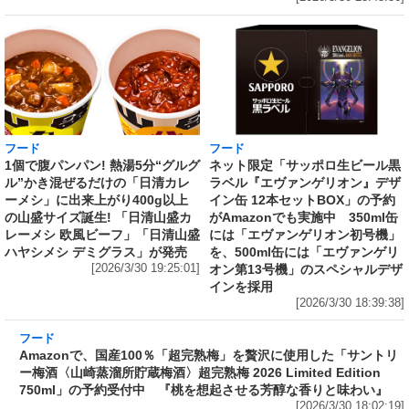
フード
フード
1個で腹パンパン! 熱湯5分“グルグ
ネット限定「サッポロ生ビール黒
ル”かき混ぜるだけの「日清カレ
ラベル『エヴァンゲリオン』デザ
ーメシ」に出来上がり400g以上
イン缶 12本セットBOX」の予約
の山盛サイズ誕生! 「日清山盛カ
がAmazonでも実施中 350ml缶
レーメシ 欧風ビーフ」「日清山盛
には「エヴァンゲリオン初号機」
ハヤシメシ デミグラス」が発売
を、500ml缶には「エヴァンゲリ
[2026/3/30 19:25:01]
オン第13号機」のスペシャルデザ
インを採用
[2026/3/30 18:39:38]
フード
Amazonで、国産100％「超完熟梅」を贅沢に使
用した「サントリー梅酒〈山崎蒸溜所貯蔵梅
酒〉超完熟梅 2026 Limited Edition 750ml」の
予約受付中 『桃を想起させる芳醇な香りと味