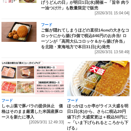
げうどんの日」が明日1日(水)開催～「旨辛 肉ラ
ー油つけ汁」も数量限定で販売
[2026/3/31 15:04:04]
フード
ご飯が隠れてしまうほどの直径14cmの大きなコ
ロッケにから揚げ3個で税込646円のお弁当! ロ
ーソンが「高岡大仏コロッケ＆から揚げ弁当」
を北陸・東海地方で本日31日(火)発売
[2026/3/31 13:58:49]
フード
フード
しゃぶ葉で豚バラの提供休止 価
ほっかほっか亭がライス大盛を明
格はそのまま厳選した米国産豚ロ
日1日(水)から、さらに税込20円
ースを新たに導入
値下げ! 大盛変更は＋税込50円に
[2026/3/31 12:49:33]
～「いま下げられるところから下
げる」