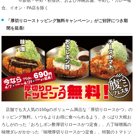
※新宿・中野・杉並区、および沖縄店舗、牛めし・カレー複
合、イオン・PA店を除く
「厚切りローストッピング無料キャンペーン」がご好評につき期
間を延長!
店舗でも大人気の150gのボリューム満点な「厚切りロースかつ」の
トッピング無料。いつもよりお得に食べられるよう、さっぱり大根お
ろしがのった「おろしポン酢厚切りロースかつ定食」、八丁味噌風の
味噌ダレがかかった「味噌厚切りロースかつ定食」、特製のトマトソ