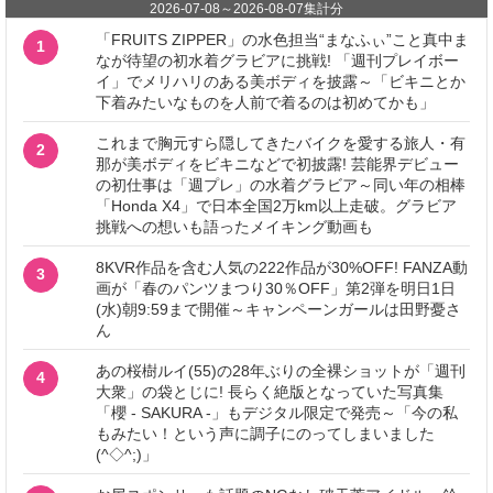
2026-07-08
～
2026-08-07
集計分
「FRUITS ZIPPER」の水色担当“まなふぃ”こと真中ま
1
なが待望の初水着グラビアに挑戦! 「週刊プレイボー
イ」でメリハリのある美ボディを披露～「ビキニとか
下着みたいなものを人前で着るのは初めてかも」
これまで胸元すら隠してきたバイクを愛する旅人・有
2
那が美ボディをビキニなどで初披露! 芸能界デビュー
の初仕事は「週プレ」の水着グラビア～同い年の相棒
「Honda X4」で日本全国2万km以上走破。グラビア
挑戦への想いも語ったメイキング動画も
8KVR作品を含む人気の222作品が30%OFF! FANZA動
3
画が「春のパンツまつり30％OFF」第2弾を明日1日
(水)朝9:59まで開催～キャンペーンガールは田野憂さ
ん
あの桜樹ルイ(55)の28年ぶりの全裸ショットが「週刊
4
大衆」の袋とじに! 長らく絶版となっていた写真集
「櫻 - SAKURA -」もデジタル限定で発売～「今の私
もみたい！という声に調子にのってしまいました
(^◇^;)」