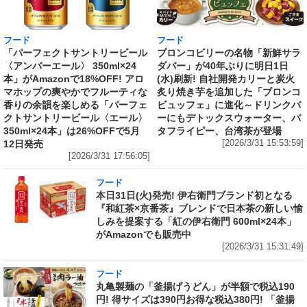
フード
フード
「パーフェクトサントリービール
ブロンコビリーの名物「新鮮サラ
〈アンバーエール〉 350ml×24
ダバー」が40年ぶりに明日1日
本」がAmazonで18%OFF! アロ
(水)刷新! 自社開発カリーと炭火
マホップの爽やかでフルーティな
炙り焼き芋を追加した「ブロンコ
香りの余韻を楽しめる「パーフェ
ビュッフェ」に進化～ドリンクバ
クトサントリービール〈エール〉
ーにもデトックスウォーター、バ
350ml×24本」は26%OFFで5月
タフライピー、台湾茶が登場
12日発売
[2026/3/31 15:53:59]
[2026/3/31 17:56:05]
フード
本日31日(火)発売! 伊右衛門ブランド初となる
『和紅茶×京番茶』ブレンドで日本茶の新しい愉
しみを提案する「紅の伊右衛門 600ml×24本」
がAmazonでも販売中
[2026/3/31 15:31:49]
フード
丸亀製麺の「釜揚げうどん」が半額で税込190
円! 得サイズは390円お得な税込380円! 「釜揚