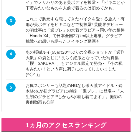
イ」でメリハリのある美ボディを披露～「ビキニとか
下着みたいなものを人前で着るのは初めてかも」
これまで胸元すら隠してきたバイクを愛する旅人・有
3
那が美ボディをビキニなどで初披露! 芸能界デビュー
の初仕事は「週プレ」の水着グラビア～同い年の相棒
「Honda X4」で日本全国2万km以上走破。グラビア
挑戦への想いも語ったメイキング動画も
あの桜樹ルイ(55)の28年ぶりの全裸ショットが「週刊
4
大衆」の袋とじに! 長らく絶版となっていた写真集
「櫻 - SAKURA -」もデジタル限定で発売～「今の私
もみたい！という声に調子にのってしまいました
(^◇^;)」
お尻スポンサーも話題のNGなし破天荒アイドル・鈴
5
木Mob.が初グラビアに挑戦! 「週プレ」に登場～「人
生初のグラビア!!!しかも5水着も着てます」。撮影の
裏側動画も公開
1ヵ月のアクセスランキング