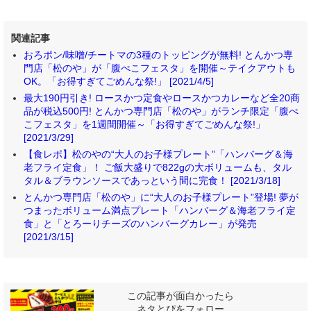
関連記事
おろポン/味噌/チートマの3種のトッピングが無料! とんかつ専
門店「松のや」が「腹ぺこフェスタ」を開催～テイクアウトも
OK。「お得すぎてごめんな祭!」 [2021/4/5]
最大190円引き! ロースかつ定食やロースかつカレーなど全20商
品が税込500円! とんかつ専門店「松のや」がランチ限定「腹ぺ
こフェスタ」を1週間開催～「お得すぎてごめんな祭!」
[2021/3/29]
【食レポ】松のやの“大人のお子様プレート”「ハンバーグ＆海
老フライ定食」！ ご飯大盛りで822gの大ボリュームも、タル
タル＆ブラウンソースであっという間に完食！ [2021/3/18]
とんかつ専門店「松のや」に“大人のお子様プレート”登場! 夢が
つまったボリューム満点プレート「ハンバーグ＆海老フライ定
食」と「とろーりチーズのハンバーグカレー」が発売
[2021/3/15]
この記事が面白かったら
ネタとぴをフォロー