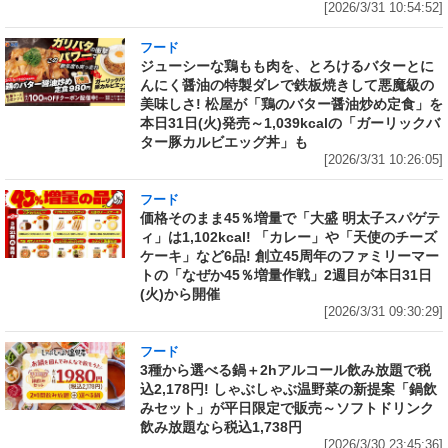
[2026/3/31 10:54:52]
フード
ジューシーな鶏もも肉を、とろけるバターとに
んにく醤油の特製ダレで鉄板焼きして悪魔級の
美味しさ! 松屋が「鶏のバター醤油炒め定食」を
本日31日(火)発売～1,039kcalの「ガーリックバ
ター豚カルビエッグ丼」も
[2026/3/31 10:26:05]
フード
価格そのまま45％増量で「大盛 明太子スパゲテ
ィ」は1,102kcal! 「カレー」や「天使のチーズ
ケーキ」など6品! 創立45周年のファミリーマー
トの「なぜか45％増量作戦」2週目が本日31日
(火)から開催
[2026/3/31 09:30:29]
フード
3種から選べる鍋＋2hアルコール飲み放題で税
込2,178円! しゃぶしゃぶ温野菜の新提案「鍋飲
みセット」が平日限定で販売～ソフトドリンク
飲み放題なら税込1,738円
[2026/3/30 23:45:36]