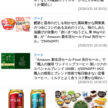
年」など11種類のウイスキーからどの1本が届
くか運試し!
[2026/3/31 18:30:01]
フード
鰹節と昆布のだしを利かせた風味豊かな関東風
のつゆにコシのある太めのうどん、味のしみた
油揚げが自慢の「赤いきつねうどん 東 96g×12
個」が「Amazon 新生活セール Final 先行セー
ル」で54%OFF!
[2026/3/31 18:14:08]
フード
「Amazon 新生活セール Final 先行セール」で
「職人の珈琲 ワンドリップコーヒー 深いコクの
スペシャルブレンド 100杯」が20%OFF! UCC
職人の焙煎とブレンド技術で毎日飽きない定番
コーヒー。ミルクとよく合うコク豊かな味わい
[2026/3/31 18:06:07]