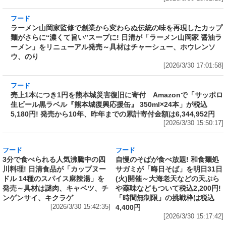
わい』
[2026/3/30 18:02:19]
フード
ラーメン山岡家監修で創業から変わらぬ伝統の
味を再現したカップ麺がさらに“濃くて旨い”ス
ープに! 日清が「ラーメン山岡家 醤油ラーメ
ン」をリニューアル発売～具材はチャーシュ
ー、ホウレンソウ、のり
[2026/3/30 17:01:58]
フード
売上1本につき1円を熊本城災害復旧に寄付
Amazonで「サッポロ生ビール黒ラベル『熊本
城復興応援缶』 350ml×24本」が税込5,180円!
発売から10年、昨年までの累計寄付金額は
6,344,952円
[2026/3/30 15:50:17]