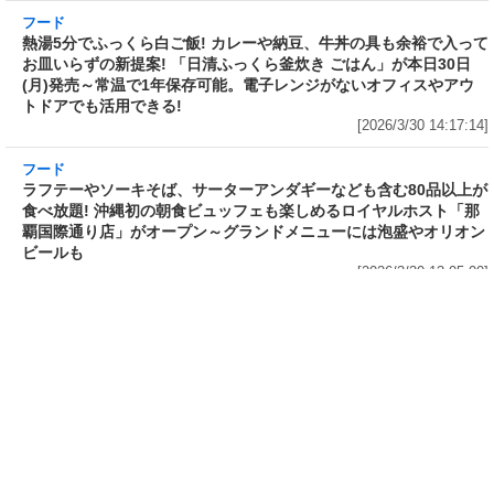
フード
フード
3分で食べられる人気沸騰中の四
自慢のそばが食べ放題! 和食麺処
川料理! 日清食品が「カップヌー
サガミが「晦日そば」を明日31日
ドル 14種のスパイス麻辣湯」を
(火)開催～大海老天などの天ぷら
発売～具材は謎肉、キャベツ、チ
や薬味などもついて税込2,200円!
ンゲンサイ、キクラゲ
「時間無制限」の挑戦枠は税込
[2026/3/30 15:42:35]
4,400円
[2026/3/30 15:17:42]
フード
熱湯5分でふっくら白ご飯! カレーや納豆、牛丼
の具も余裕で入ってお皿いらずの新提案! 「日清
ふっくら釜炊き ごはん」が本日30日(月)発売～
常温で1年保存可能。電子レンジがないオフィス
やアウトドアでも活用できる!
[2026/3/30 14:17:14]
フード
ラフテーやソーキそば、サーターアンダギーなども含む80品以上が
食べ放題! 沖縄初の朝食ビュッフェも楽しめるロイヤルホスト「那
覇国際通り店」がオープン～グランドメニューには泡盛やオリオン