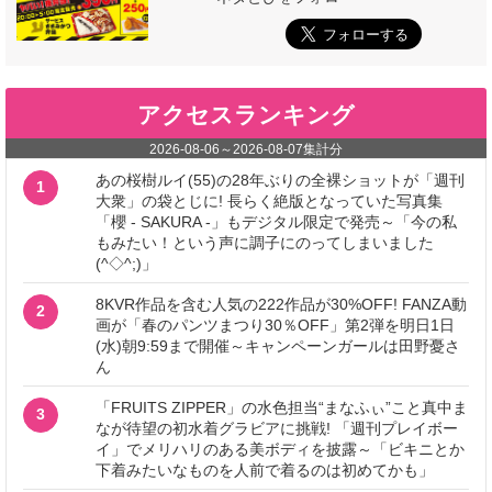
アクセスランキング
2026-08-06
～
2026-08-07
集計分
あの桜樹ルイ(55)の28年ぶりの全裸ショットが「週刊
1
大衆」の袋とじに! 長らく絶版となっていた写真集
「櫻 - SAKURA -」もデジタル限定で発売～「今の私
もみたい！という声に調子にのってしまいました
(^◇^;)」
8KVR作品を含む人気の222作品が30%OFF! FANZA動
2
画が「春のパンツまつり30％OFF」第2弾を明日1日
(水)朝9:59まで開催～キャンペーンガールは田野憂さ
ん
「FRUITS ZIPPER」の水色担当“まなふぃ”こと真中ま
3
なが待望の初水着グラビアに挑戦! 「週刊プレイボー
イ」でメリハリのある美ボディを披露～「ビキニとか
下着みたいなものを人前で着るのは初めてかも」