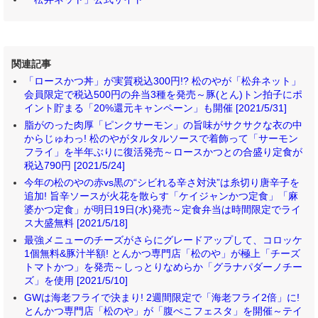
関連記事
「ロースかつ丼」が実質税込300円!? 松のやが「松弁ネット」
会員限定で税込500円の弁当3種を発売～豚(とん)トン拍子にポ
イント貯まる「20%還元キャンペーン」も開催 [2021/5/31]
脂がのった肉厚「ピンクサーモン」の旨味がサクサクな衣の中
からじゅわっ! 松のやがタルタルソースで着飾って「サーモン
フライ」を半年ぶりに復活発売～ロースかつとの合盛り定食が
税込790円 [2021/5/24]
今年の松のやの赤vs黒の“シビれる辛さ対決”は糸切り唐辛子を
追加! 旨辛ソースが火花を散らす「ケイジャンかつ定食」「麻
婆かつ定食」が明日19日(水)発売～定食弁当は時間限定でライ
ス大盛無料 [2021/5/18]
最強メニューのチーズがさらにグレードアップして、コロッケ
1個無料&豚汁半額! とんかつ専門店「松のや」が極上「チーズ
トマトかつ」を発売～しっとりなめらか「グラナパダーノチー
ズ」を使用 [2021/5/10]
GWは海老フライで決まり! 2週間限定で「海老フライ2倍」に!
とんかつ専門店「松のや」が「腹ぺこフェスタ」を開催～テイ