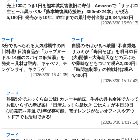
[2026/3/30 17:01:58]
フード
売上1本につき1円を熊本城災害復旧に寄付
Amazonで「サッポロ生ビール黒ラベル『熊本
城復興応援缶』 350ml×24本」が税込5,180円!
発売から10年、昨年までの累計寄付金額は
6,344,952円
[2026/3/30 15:50:17]
フード
フード
3分で食べられる人気沸騰中の四
自慢のそばが食べ放題! 和食麺処
川料理! 日清食品が「カップヌー
サガミが「晦日そば」を明日31日
ドル 14種のスパイス麻辣湯」を
(火)開催～大海老天などの天ぷら
発売～具材は謎肉、キャベツ、チ
や薬味などもついて税込2,200円!
ンゲンサイ、キクラゲ
「時間無制限」の挑戦枠は税込
[2026/3/30 15:42:35]
4,400円