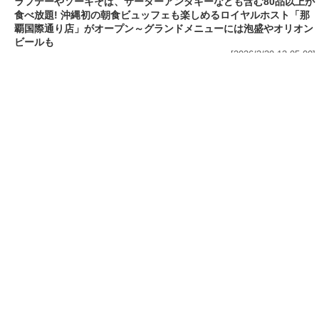
[2026/3/30 15:17:42]
フード
熱湯5分でふっくら白ご飯! カレーや納豆、牛丼
の具も余裕で入ってお皿いらずの新提案! 「日清
ふっくら釜炊き ごはん」が本日30日(月)発売～
常温で1年保存可能。電子レンジがないオフィス
やアウトドアでも活用できる!
[2026/3/30 14:17:14]
フード
ラフテーやソーキそば、サーターアンダギーな
ども含む80品以上が食べ放題! 沖縄初の朝食ビ
ュッフェも楽しめるロイヤルホスト「那覇国際
通り店」がオープン～グランドメニューには泡
盛やオリオンビールも
[2026/3/30 13:05:00]
フード
研究所で発見された50年前の「どん兵衛」レシ
ピをもとに発売当時の味を再現! 「日清のどん兵
衛 きつねうどん クラシック(東/西)/天ぷらそば
クラシック」が本日30日(月)発売～「当時はこ