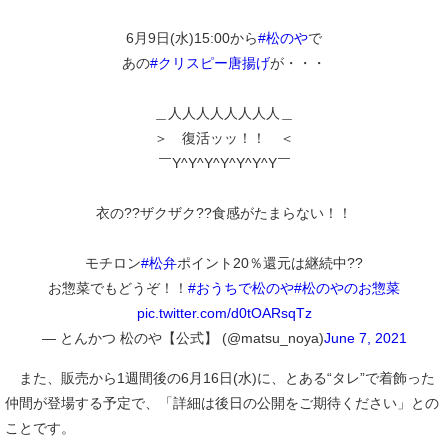
6月9日(水)15:00から
#松のや
で
あの
#クリスピー唐揚げ
が・・・
＿人人人人人人人人＿
＞ 復活ッッ！！ ＜
￣Y^Y^Y^Y^Y^Y^Y￣
衣の??ザクザク??食感がたまらない！！
モチロン
#松弁
ポイント20％還元は継続中??
お惣菜でもどうぞ！！
#おうちで松のや
#松のやのお惣菜
pic.twitter.com/d0tOARsqTz
— とんかつ 松のや【公式】 (@matsu_noya)
June 7, 2021
また、販売から1週間後の6月16日(水)に、とある“タレ”で着飾った
仲間が登場する予定で、「詳細は後日の公開をご期待ください」との
ことです。