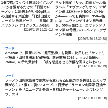
1個で腹パンパン! 熱湯5分“グルグ
ネット限定「サッポロ生ビール黒
ル”かき混ぜるだけの「日清カレ
ラベル『エヴァンゲリオン』デザ
ーメシ」に出来上がり400g以上
イン缶 12本セットBOX」の予約
の山盛サイズ誕生! 「日清山盛カ
がAmazonでも実施中 350ml缶
レーメシ 欧風ビーフ」「日清山盛
には「エヴァンゲリオン初号機」
ハヤシメシ デミグラス」が発売
を、500ml缶には「エヴァンゲリ
[2026/3/30 19:25:01]
オン第13号機」のスペシャルデザ
インを採用
[2026/3/30 18:39:38]
フード
Amazonで、国産100％「超完熟梅」を贅沢に使
用した「サントリー梅酒〈山崎蒸溜所貯蔵梅
酒〉超完熟梅 2026 Limited Edition 750ml」の
予約受付中 『桃を想起させる芳醇な香りと味
わい』
[2026/3/30 18:02:19]
フード
ラーメン山岡家監修で創業から変わらぬ伝統の
味を再現したカップ麺がさらに“濃くて旨い”ス
ープに! 日清が「ラーメン山岡家 醤油ラーメ
ン」をリニューアル発売～具材はチャーシュ
ー、ホウレンソウ、のり