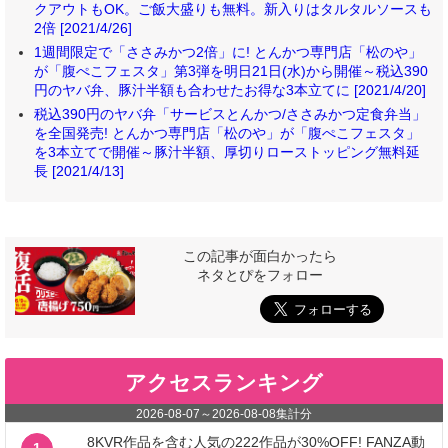
クアウトもOK。ご飯大盛りも無料。新入りはタルタルソースも
2倍 [2021/4/26]
1週間限定で「ささみかつ2倍」に! とんかつ専門店「松のや」
が「腹ぺこフェスタ」第3弾を明日21日(水)から開催～税込390
円のヤバ弁、豚汁半額も合わせたお得な3本立てに [2021/4/20]
税込390円のヤバ弁「サービスとんかつ/ささみかつ定食弁当」
を全国発売! とんかつ専門店「松のや」が「腹ぺこフェスタ」
を3本立てで開催～豚汁半額、厚切りローストッピング無料延
長 [2021/4/13]
この記事が面白かったら
ネタとぴをフォロー
アクセスランキング
2026-08-07
～
2026-08-08
集計分
8KVR作品を含む人気の222作品が30%OFF! FANZA動