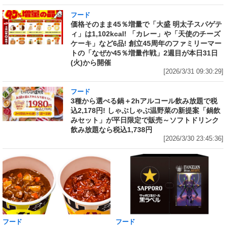
フード
価格そのまま45％増量で「大盛 明太子スパゲテ
ィ」は1,102kcal! 「カレー」や「天使のチーズ
ケーキ」など6品! 創立45周年のファミリーマー
トの「なぜか45％増量作戦」2週目が本日31日
(火)から開催
[2026/3/31 09:30:29]
フード
3種から選べる鍋＋2hアルコール飲み放題で税
込2,178円! しゃぶしゃぶ温野菜の新提案「鍋飲
みセット」が平日限定で販売～ソフトドリンク
飲み放題なら税込1,738円
[2026/3/30 23:45:36]
フード
フード