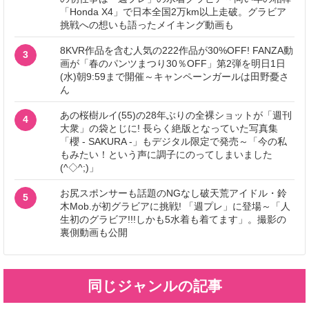
「Honda X4」で日本全国2万km以上走破。グラビア
挑戦への想いも語ったメイキング動画も
8KVR作品を含む人気の222作品が30%OFF! FANZA動
3
画が「春のパンツまつり30％OFF」第2弾を明日1日
(水)朝9:59まで開催～キャンペーンガールは田野憂さ
ん
あの桜樹ルイ(55)の28年ぶりの全裸ショットが「週刊
4
大衆」の袋とじに! 長らく絶版となっていた写真集
「櫻 - SAKURA -」もデジタル限定で発売～「今の私
もみたい！という声に調子にのってしまいました
(^◇^;)」
お尻スポンサーも話題のNGなし破天荒アイドル・鈴
5
木Mob.が初グラビアに挑戦! 「週プレ」に登場～「人
生初のグラビア!!!しかも5水着も着てます」。撮影の
裏側動画も公開
同じジャンルの記事