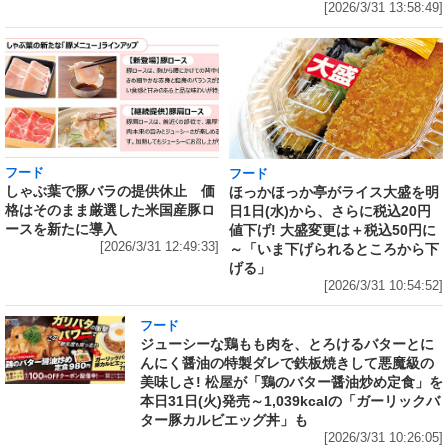
[2026/3/31 13:58:49]
フード
フード
しゃぶ葉で豚バラの提供休止 価
ほっかほっか亭がライス大盛を明
格はそのまま厳選した米国産豚ロ
日1日(水)から、さらに税込20円
ースを新たに導入
値下げ! 大盛変更は＋税込50円に
[2026/3/31 12:49:33]
～「いま下げられるところから下
げる」
[2026/3/31 10:54:52]
フード
ジューシーな鶏もも肉を、とろけるバターとに
んにく醤油の特製ダレで鉄板焼きして悪魔級の
美味しさ! 松屋が「鶏のバター醤油炒め定食」を
本日31日(火)発売～1,039kcalの「ガーリックバ
ター豚カルビエッグ丼」も
[2026/3/31 10:26:05]