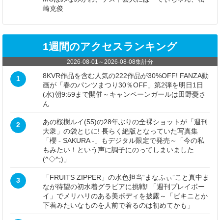
崎克俊
1週間のアクセスランキング
2026-08-01
～
2026-08-08
集計分
8KVR作品を含む人気の222作品が30%OFF! FANZA動
1
画が「春のパンツまつり30％OFF」第2弾を明日1日
(水)朝9:59まで開催～キャンペーンガールは田野憂さ
ん
あの桜樹ルイ(55)の28年ぶりの全裸ショットが「週刊
2
大衆」の袋とじに! 長らく絶版となっていた写真集
「櫻 - SAKURA -」もデジタル限定で発売～「今の私
もみたい！という声に調子にのってしまいました
(^◇^;)」
「FRUITS ZIPPER」の水色担当“まなふぃ”こと真中ま
3
なが待望の初水着グラビアに挑戦! 「週刊プレイボー
イ」でメリハリのある美ボディを披露～「ビキニとか
下着みたいなものを人前で着るのは初めてかも」