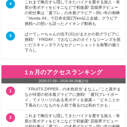
これまで胸元すら隠してきたバイクを愛する旅人・有
4
那が美ボディをビキニなどで初披露! 芸能界デビュー
の初仕事は「週プレ」の水着グラビア～同い年の相棒
「Honda X4」で日本全国2万km以上走破。グラビア
挑戦への想いも語ったメイキング動画も
ぱーてぃーちゃんの信子(31)がまさかの初グラビアに
5
挑戦! 「FRIDAY」でおなじみのタイトなジーンズを脱
いだスキャンダラスなセクシーショットを衝撃の撮り
下ろし
1ヵ月のアクセスランキング
2026-07-09
～
2026-08-08
集計分
「FRUITS ZIPPER」の水色担当“まなふぃ”こと真中ま
1
なが待望の初水着グラビアに挑戦! 「週刊プレイボー
イ」でメリハリのある美ボディを披露～「ビキニとか
下着みたいなものを人前で着るのは初めてかも」
これまで胸元すら隠してきたバイクを愛する旅人・有
2
那が美ボディをビキニなどで初披露! 芸能界デビュー
の初仕事は「週プレ」の水着グラビア～同い年の相棒