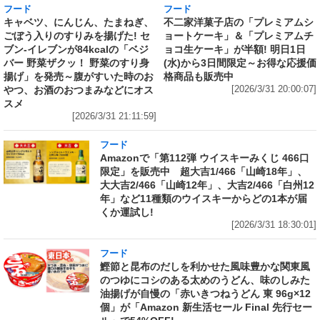
フード
フード
キャベツ、にんじん、たまねぎ、
不二家洋菓子店の「プレミアムシ
ごぼう入りのすりみを揚げた! セ
ョートケーキ」＆「プレミアムチ
ブン‐イレブンが84kcalの「ベジ
ョコ生ケーキ」が半額! 明日1日
バー 野菜ザクッ！ 野菜のすり身
(水)から3日間限定～お得な応援価
揚げ」を発売～腹がすいた時のお
格商品も販売中
やつ、お酒のおつまみなどにオス
[2026/3/31 20:00:07]
スメ
[2026/3/31 21:11:59]
フード
Amazonで「第112弾 ウイスキーみくじ 466口
限定」を販売中 超大吉1/466「山崎18年」、
大大吉2/466「山崎12年」、大吉2/466「白州12
年」など11種類のウイスキーからどの1本が届
くか運試し!
[2026/3/31 18:30:01]
フード
鰹節と昆布のだしを利かせた風味豊かな関東風
のつゆにコシのある太めのうどん、味のしみた
油揚げが自慢の「赤いきつねうどん 東 96g×12
個」が「Amazon 新生活セール Final 先行セー