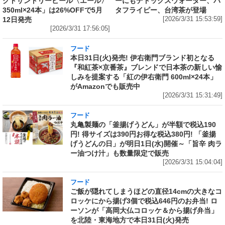
クトサントリービール〈エール〉
ーにもデトックスウォーター、バ
350ml×24本」は26%OFFで5月
タフライピー、台湾茶が登場
12日発売
[2026/3/31 15:53:59]
[2026/3/31 17:56:05]
フード
本日31日(火)発売! 伊右衛門ブランド初となる
『和紅茶×京番茶』ブレンドで日本茶の新しい愉
しみを提案する「紅の伊右衛門 600ml×24本」
がAmazonでも販売中
[2026/3/31 15:31:49]
フード
丸亀製麺の「釜揚げうどん」が半額で税込190
円! 得サイズは390円お得な税込380円! 「釜揚
げうどんの日」が明日1日(水)開催～「旨辛 肉ラ
ー油つけ汁」も数量限定で販売
[2026/3/31 15:04:04]
フード
ご飯が隠れてしまうほどの直径14cmの大きなコ
ロッケにから揚げ3個で税込646円のお弁当! ロ
ーソンが「高岡大仏コロッケ＆から揚げ弁当」
を北陸・東海地方で本日31日(火)発売