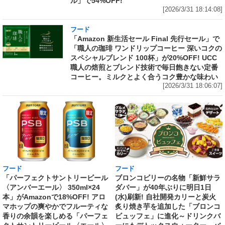
ル」で54%OFF!
[2026/3/31 18:14:08]
フード
「Amazon 新生活セール Final 先行セール」で
「職人の珈琲 ワンドリップコーヒー 深いコクの
スペシャルブレンド 100杯」が20%OFF! UCC
職人の焙煎とブレンド技術で毎日飽きない定番
コーヒー。ミルクとよく合うコク豊かな味わい
[2026/3/31 18:06:07]
フード
フード
「パーフェクトサントリービール
ブロンコビリーの名物「新鮮サラ
〈アンバーエール〉 350ml×24
ダバー」が40年ぶりに明日1日
本」がAmazonで18%OFF! アロ
(水)刷新! 自社開発カリーと炭火
マホップの爽やかでフルーティな
炙り焼き芋を追加した「ブロンコ
香りの余韻を楽しめる「パーフェ
ビュッフェ」に進化～ドリンクバ