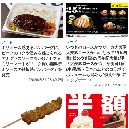
フード
フード
いつものロースかつが、カナダ産
ボリューム感あるハンバーグに、
大麦豚ロースかつになって25％増
ビーフのコクや旨みを感じられる
量! 松のや創業25周年記念第1弾
デミグラスソースをかけた! ファ
「大麦豚ロースかつ」が明日1日
ミリーマートが「コク深い濃厚デ
(水)発売～日本ハムとのコラボで
ミソースの鉄板焼ハンバーグ」を
ボリュームも旨みも“特別仕様”に
発売
アップデート!
[2026/3/31 23:40:28]
[2026/3/31 22:18:34]