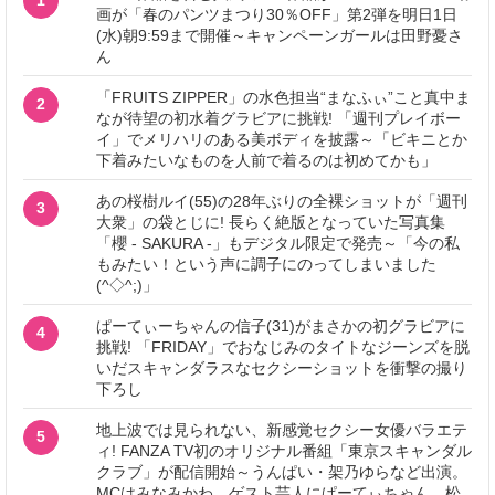
1
画が「春のパンツまつり30％OFF」第2弾を明日1日
(水)朝9:59まで開催～キャンペーンガールは田野憂さ
ん
「FRUITS ZIPPER」の水色担当“まなふぃ”こと真中ま
2
なが待望の初水着グラビアに挑戦! 「週刊プレイボー
イ」でメリハリのある美ボディを披露～「ビキニとか
下着みたいなものを人前で着るのは初めてかも」
あの桜樹ルイ(55)の28年ぶりの全裸ショットが「週刊
3
大衆」の袋とじに! 長らく絶版となっていた写真集
「櫻 - SAKURA -」もデジタル限定で発売～「今の私
もみたい！という声に調子にのってしまいました
(^◇^;)」
ぱーてぃーちゃんの信子(31)がまさかの初グラビアに
4
挑戦! 「FRIDAY」でおなじみのタイトなジーンズを脱
いだスキャンダラスなセクシーショットを衝撃の撮り
下ろし
地上波では見られない、新感覚セクシー女優バラエテ
5
ィ! FANZA TV初のオリジナル番組「東京スキャンダル
クラブ」が配信開始～うんぱい・架乃ゆらなど出演。
MCはみなみかわ、ゲスト芸人にぱーてぃちゃん、松