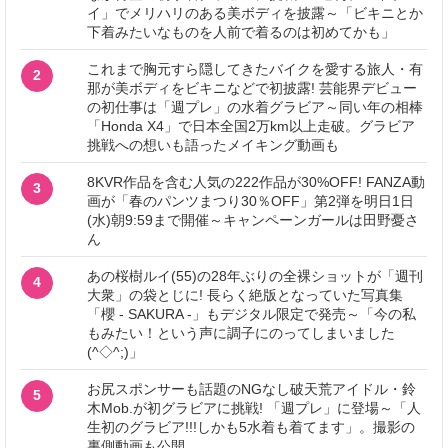
イ」でメリハリのある美ボディを披露～「ビキニとか
下着みたいなものを人前で着るのは初めてかも」
これまで胸元すら隠してきたバイクを愛する旅人・有
2
那が美ボディをビキニなどで初披露! 芸能界デビュー
の初仕事は「週プレ」の水着グラビア～同い年の相棒
「Honda X4」で日本全国2万km以上走破。グラビア
挑戦への想いも語ったメイキング動画も
8KVR作品を含む人気の222作品が30%OFF! FANZA動
3
画が「春のパンツまつり30％OFF」第2弾を明日1日
(水)朝9:59まで開催～キャンペーンガールは田野憂さ
ん
あの桜樹ルイ(55)の28年ぶりの全裸ショットが「週刊
4
大衆」の袋とじに! 長らく絶版となっていた写真集
「櫻 - SAKURA -」もデジタル限定で発売～「今の私
もみたい！という声に調子にのってしまいました
(^◇^;)」
お尻スポンサーも話題のNGなし破天荒アイドル・鈴
5
木Mob.が初グラビアに挑戦! 「週プレ」に登場～「人
生初のグラビア!!!しかも5水着も着てます」。撮影の
裏側動画も公開