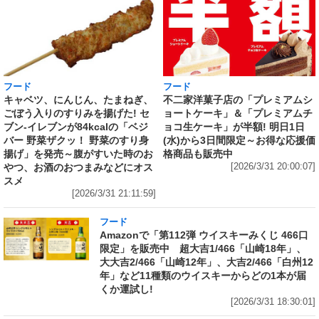
フード
フード
キャベツ、にんじん、たまねぎ、
不二家洋菓子店の「プレミアムシ
ごぼう入りのすりみを揚げた! セ
ョートケーキ」＆「プレミアムチ
ブン‐イレブンが84kcalの「ベジ
ョコ生ケーキ」が半額! 明日1日
バー 野菜ザクッ！ 野菜のすり身
(水)から3日間限定～お得な応援価
揚げ」を発売～腹がすいた時のお
格商品も販売中
やつ、お酒のおつまみなどにオス
[2026/3/31 20:00:07]
スメ
[2026/3/31 21:11:59]
フード
Amazonで「第112弾 ウイスキーみくじ 466口
限定」を販売中 超大吉1/466「山崎18年」、
大大吉2/466「山崎12年」、大吉2/466「白州12
年」など11種類のウイスキーからどの1本が届
くか運試し!
[2026/3/31 18:30:01]