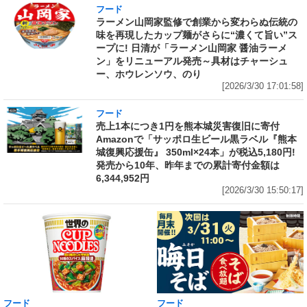
フード
ラーメン山岡家監修で創業から変わらぬ伝統の
味を再現したカップ麺がさらに“濃くて旨い”ス
ープに! 日清が「ラーメン山岡家 醤油ラーメ
ン」をリニューアル発売～具材はチャーシュ
ー、ホウレンソウ、のり
[2026/3/30 17:01:58]
フード
売上1本につき1円を熊本城災害復旧に寄付
Amazonで「サッポロ生ビール黒ラベル『熊本
城復興応援缶』 350ml×24本」が税込5,180円!
発売から10年、昨年までの累計寄付金額は
6,344,952円
[2026/3/30 15:50:17]
フード
フード