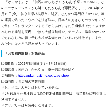
「からやま」は、「伝説のからあげ！ からあげ 縁 - YUKARI -」と
のコラボレーションから誕生したからあげ専門店として、2014年12
月19日(金)に神奈川県相模原市に開店。とんかつ専門店「かつや」等
の運営で培ったノウハウを注ぎ込み、日本人の好きなものランキング
で常に上位にランクインする「からあげ」をお手頃価格でたっぷり食
べられる業態を実現。ごはん大盛り無料や、テーブルに塩辛やかつや
でもおなじみの切り干し大根が常備されているのも特徴です。また、
みそ汁にはとろろ昆布が入っています。
「お客様感謝祭」対象商品
販売期間：2021年8月9日(月)～8月15日(日)
販売店舗：国内の「からやま」※一部店舗を除く
店舗情報：
https://pkg.navitime.co.jp/ae-shop
販売時間：各店舗の営業時間
※お弁当に、みそ汁は付いていません。
※8月9日(月)～8月15日(日)の特別価格期間中は、該当商品に割引券は
利用できません。
※デリバリーは対象外となります。