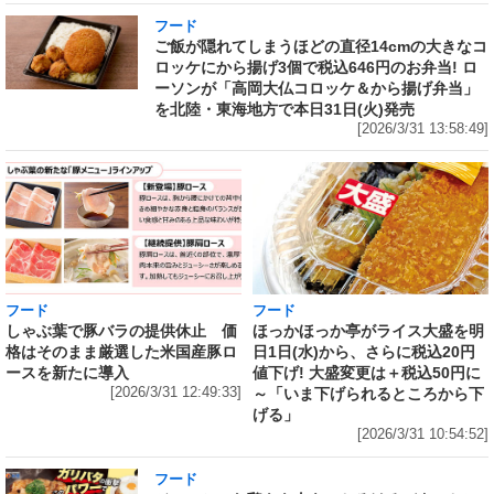
フード
ご飯が隠れてしまうほどの直径14cmの大きなコ
ロッケにから揚げ3個で税込646円のお弁当! ロ
ーソンが「高岡大仏コロッケ＆から揚げ弁当」
を北陸・東海地方で本日31日(火)発売
[2026/3/31 13:58:49]
フード
フード
しゃぶ葉で豚バラの提供休止 価
ほっかほっか亭がライス大盛を明
格はそのまま厳選した米国産豚ロ
日1日(水)から、さらに税込20円
ースを新たに導入
値下げ! 大盛変更は＋税込50円に
[2026/3/31 12:49:33]
～「いま下げられるところから下
げる」
[2026/3/31 10:54:52]
フード