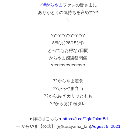
／
#からやま
ファンの皆さまに
ありがとうの気持ちを込めて??
＼
??????????????
8/9(月)?8/15(日)
とってもお得な7日間
からやま感謝祭開催
??????????????
??からやま定食
??からやま弁当
??からあげ カリッともも
??からあげ 極ダレ
▼詳細はこちら▼
https://t.co/TqIoTskmBd
— からやま【公式】 (@karayama_fan)
August 5, 2021