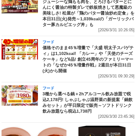
ジューシーな鶏もも肉を、とろけるバターとに
んにく醤油の特製ダレで鉄板焼きして悪魔級の
美味しさ! 松屋が「鶏のバター醤油炒め定食」を
本日31日(火)発売～1,039kcalの「ガーリックバ
ター豚カルビエッグ丼」も
[2026/3/31 10:26:05]
フード
価格そのまま45％増量で「大盛 明太子スパゲテ
ィ」は1,102kcal! 「カレー」や「天使のチーズ
ケーキ」など6品! 創立45周年のファミリーマー
トの「なぜか45％増量作戦」2週目が本日31日
(火)から開催
[2026/3/31 09:30:29]
フード
3種から選べる鍋＋2hアルコール飲み放題で税
込2,178円! しゃぶしゃぶ温野菜の新提案「鍋飲
みセット」が平日限定で販売～ソフトドリンク
飲み放題なら税込1,738円
[2026/3/30 23:45:36]