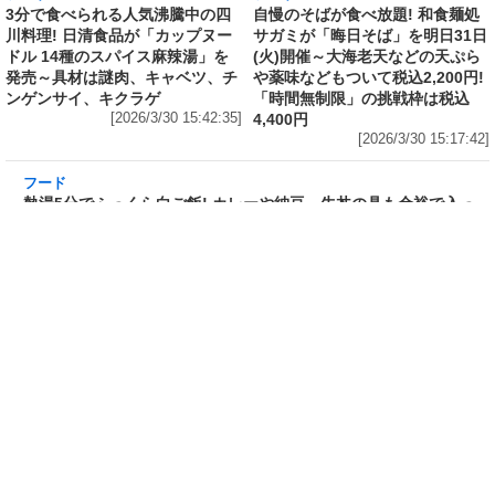
3分で食べられる人気沸騰中の四
自慢のそばが食べ放題! 和食麺処
川料理! 日清食品が「カップヌー
サガミが「晦日そば」を明日31日
ドル 14種のスパイス麻辣湯」を
(火)開催～大海老天などの天ぷら
発売～具材は謎肉、キャベツ、チ
や薬味などもついて税込2,200円!
ンゲンサイ、キクラゲ
「時間無制限」の挑戦枠は税込
[2026/3/30 15:42:35]
4,400円
[2026/3/30 15:17:42]
フード
熱湯5分でふっくら白ご飯! カレーや納豆、牛丼
の具も余裕で入ってお皿いらずの新提案! 「日清
ふっくら釜炊き ごはん」が本日30日(月)発売～
常温で1年保存可能。電子レンジがないオフィス
やアウトドアでも活用できる!
[2026/3/30 14:17:14]
フード
ラフテーやソーキそば、サーターアンダギーな
ども含む80品以上が食べ放題! 沖縄初の朝食ビ
ュッフェも楽しめるロイヤルホスト「那覇国際
通り店」がオープン～グランドメニューには泡
盛やオリオンビールも
[2026/3/30 13:05:00]