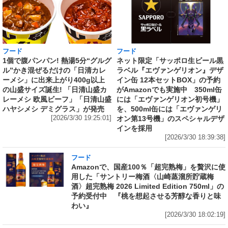
フード
フード
1個で腹パンパン! 熱湯5分“グルグ
ネット限定「サッポロ生ビール黒
ル”かき混ぜるだけの「日清カレ
ラベル『エヴァンゲリオン』デザ
ーメシ」に出来上がり400g以上
イン缶 12本セットBOX」の予約
の山盛サイズ誕生! 「日清山盛カ
がAmazonでも実施中 350ml缶
レーメシ 欧風ビーフ」「日清山盛
には「エヴァンゲリオン初号機」
ハヤシメシ デミグラス」が発売
を、500ml缶には「エヴァンゲリ
[2026/3/30 19:25:01]
オン第13号機」のスペシャルデザ
インを採用
[2026/3/30 18:39:38]
フード
Amazonで、国産100％「超完熟梅」を贅沢に使
用した「サントリー梅酒〈山崎蒸溜所貯蔵梅
酒〉超完熟梅 2026 Limited Edition 750ml」の
予約受付中 『桃を想起させる芳醇な香りと味
わい』
[2026/3/30 18:02:19]