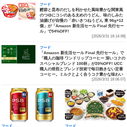
フード
鰹節と昆布のだしを利かせた風味豊かな関東風
のつゆにコシのある太めのうどん、味のしみた
油揚げが自慢の「赤いきつねうどん 東 96g×12
個」が「Amazon 新生活セール Final 先行セー
ル」で54%OFF!
[2026/3/31 18:14:08]
フード
「Amazon 新生活セール Final 先行セール」で
「職人の珈琲 ワンドリップコーヒー 深いコクの
スペシャルブレンド 100杯」が20%OFF! UCC
職人の焙煎とブレンド技術で毎日飽きない定番
コーヒー。ミルクとよく合うコク豊かな味わい
[2026/3/31 18:06:07]
フード
フード