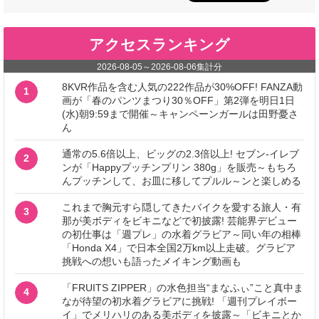
アクセスランキング
2026-08-05
～
2026-08-06
集計分
8KVR作品を含む人気の222作品が30%OFF! FANZA動
1
画が「春のパンツまつり30％OFF」第2弾を明日1日
(水)朝9:59まで開催～キャンペーンガールは田野憂さ
ん
通常の5.6倍以上、ビッグの2.3倍以上! セブン‐イレブ
2
ンが「Happyプッチンプリン 380g」を販売～もちろ
んプッチンして、お皿に移してプルル～ンと楽しめる
これまで胸元すら隠してきたバイクを愛する旅人・有
3
那が美ボディをビキニなどで初披露! 芸能界デビュー
の初仕事は「週プレ」の水着グラビア～同い年の相棒
「Honda X4」で日本全国2万km以上走破。グラビア
挑戦への想いも語ったメイキング動画も
「FRUITS ZIPPER」の水色担当“まなふぃ”こと真中ま
4
なが待望の初水着グラビアに挑戦! 「週刊プレイボー
イ」でメリハリのある美ボディを披露～「ビキニとか