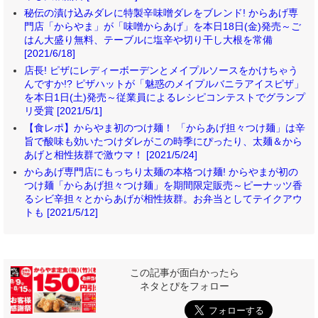
秘伝の漬け込みダレに特製辛味噌ダレをブレンド! からあげ専
門店「からやま」が「味噌からあげ」を本日18日(金)発売～ご
はん大盛り無料、テーブルに塩辛や切り干し大根を常備
[2021/6/18]
店長! ピザにレディーボーデンとメイプルソースをかけちゃう
んですか!? ピザハットが「魅惑のメイプルバニラアイスピザ」
を本日1日(土)発売～従業員によるレシピコンテストでグランプ
リ受賞 [2021/5/1]
【食レポ】からやま初のつけ麺！ 「からあげ担々つけ麺」は辛
旨で酸味も効いたつけダレがこの時季にぴったり、太麺＆から
あげと相性抜群で激ウマ！ [2021/5/24]
からあげ専門店にもっちり太麺の本格つけ麺! からやまが初の
つけ麺「からあげ担々つけ麺」を期間限定販売～ピーナッツ香
るシビ辛担々とからあげが相性抜群。お弁当としてテイクアウ
トも [2021/5/12]
この記事が面白かったら
ネタとぴをフォロー