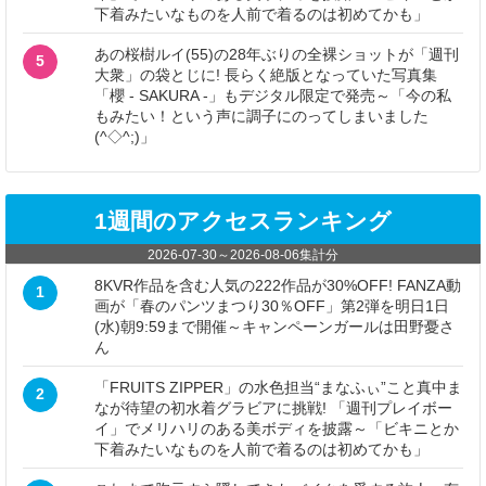
下着みたいなものを人前で着るのは初めてかも」
あの桜樹ルイ(55)の28年ぶりの全裸ショットが「週刊
5
大衆」の袋とじに! 長らく絶版となっていた写真集
「櫻 - SAKURA -」もデジタル限定で発売～「今の私
もみたい！という声に調子にのってしまいました
(^◇^;)」
1週間のアクセスランキング
2026-07-30
～
2026-08-06
集計分
8KVR作品を含む人気の222作品が30%OFF! FANZA動
1
画が「春のパンツまつり30％OFF」第2弾を明日1日
(水)朝9:59まで開催～キャンペーンガールは田野憂さ
ん
「FRUITS ZIPPER」の水色担当“まなふぃ”こと真中ま
2
なが待望の初水着グラビアに挑戦! 「週刊プレイボー
イ」でメリハリのある美ボディを披露～「ビキニとか
下着みたいなものを人前で着るのは初めてかも」