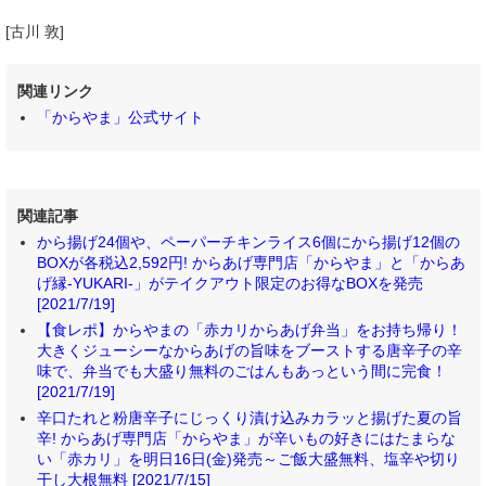
[古川 敦]
関連リンク
「からやま」公式サイト
関連記事
から揚げ24個や、ペーパーチキンライス6個にから揚げ12個の
BOXが各税込2,592円! からあげ専門店「からやま」と「からあ
げ縁-YUKARI-」がテイクアウト限定のお得なBOXを発売
[2021/7/19]
【食レポ】からやまの「赤カリからあげ弁当」をお持ち帰り！
大きくジューシーなからあげの旨味をブーストする唐辛子の辛
味で、弁当でも大盛り無料のごはんもあっという間に完食！
[2021/7/19]
辛口たれと粉唐辛子にじっくり漬け込みカラッと揚げた夏の旨
辛! からあげ専門店「からやま」が辛いもの好きにはたまらな
い「赤カリ」を明日16日(金)発売～ご飯大盛無料、塩辛や切り
干し大根無料 [2021/7/15]