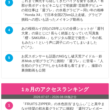
これまで胸元すら隠してきたバイクを愛する旅人・有
3
那が美ボディをビキニなどで初披露! 芸能界デビュー
の初仕事は「週プレ」の水着グラビア～同い年の相棒
「Honda X4」で日本全国2万km以上走破。グラビア
挑戦への想いも語ったメイキング動画も
あの桜樹ルイ(55)の28年ぶりの全裸ショットが「週刊
4
大衆」の袋とじに! 長らく絶版となっていた写真集
「櫻 - SAKURA -」もデジタル限定で発売～「今の私
もみたい！という声に調子にのってしまいました
(^◇^;)」
お尻スポンサーも話題のNGなし破天荒アイドル・鈴
5
木Mob.が初グラビアに挑戦! 「週プレ」に登場～「人
生初のグラビア!!!しかも5水着も着てます」。撮影の
裏側動画も公開
1ヵ月のアクセスランキング
2026-07-07
～
2026-08-06
集計分
「FRUITS ZIPPER」の水色担当“まなふぃ”こと真中ま
1
なが待望の初水着グラビアに挑戦! 「週刊プレイボー