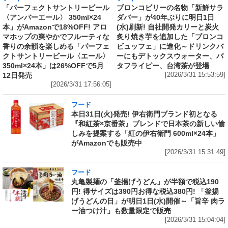
「パーフェクトサントリービール
ブロンコビリーの名物「新鮮サラ
〈アンバーエール〉 350ml×24
ダバー」が40年ぶりに明日1日
本」がAmazonで18%OFF! アロ
(水)刷新! 自社開発カリーと炭火
マホップの爽やかでフルーティな
炙り焼き芋を追加した「ブロンコ
香りの余韻を楽しめる「パーフェ
ビュッフェ」に進化～ドリンクバ
クトサントリービール〈エール〉
ーにもデトックスウォーター、バ
350ml×24本」は26%OFFで5月
タフライピー、台湾茶が登場
12日発売
[2026/3/31 15:53:59]
[2026/3/31 17:56:05]
フード
本日31日(火)発売! 伊右衛門ブランド初となる
『和紅茶×京番茶』ブレンドで日本茶の新しい愉
しみを提案する「紅の伊右衛門 600ml×24本」
がAmazonでも販売中
[2026/3/31 15:31:49]
フード
丸亀製麺の「釜揚げうどん」が半額で税込190
円! 得サイズは390円お得な税込380円! 「釜揚
げうどんの日」が明日1日(水)開催～「旨辛 肉ラ
ー油つけ汁」も数量限定で販売
[2026/3/31 15:04:04]