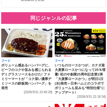
同じジャンルの記事
フード
フード
いつものロースかつが、カナダ産
ボリューム感あるハンバーグに、
大麦豚ロースかつになって25％増
ビーフのコクや旨みを感じられる
量! 松のや創業25周年記念第1弾
デミグラスソースをかけた! ファ
「大麦豚ロースかつ」が明日1日
ミリーマートが「コク深い濃厚デ
(水)発売～日本ハムとのコラボで
ミソースの鉄板焼ハンバーグ」を
ボリュームも旨みも“特別仕様”に
発売
アップデート!
[2026/3/31 23:40:28]
[2026/3/31 22:18:34]