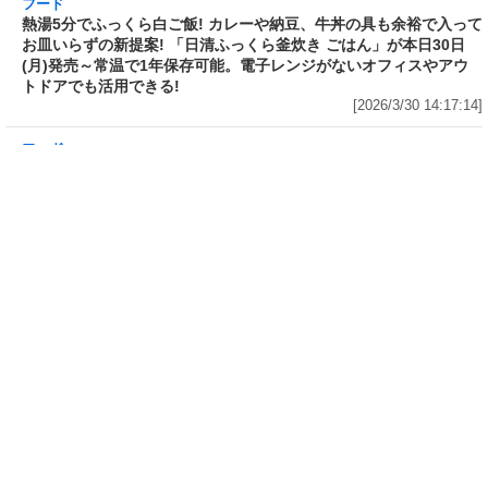
ドル 14種のスパイス麻辣湯」を
(火)開催～大海老天などの天ぷら
発売～具材は謎肉、キャベツ、チ
や薬味などもついて税込2,200円!
ンゲンサイ、キクラゲ
「時間無制限」の挑戦枠は税込
[2026/3/30 15:42:35]
4,400円
[2026/3/30 15:17:42]
フード
熱湯5分でふっくら白ご飯! カレーや納豆、牛丼
の具も余裕で入ってお皿いらずの新提案! 「日清
ふっくら釜炊き ごはん」が本日30日(月)発売～
常温で1年保存可能。電子レンジがないオフィス
やアウトドアでも活用できる!
[2026/3/30 14:17:14]
フード
ラフテーやソーキそば、サーターアンダギーなども含む80品以上が
食べ放題! 沖縄初の朝食ビュッフェも楽しめるロイヤルホスト「那
覇国際通り店」がオープン～グランドメニューには泡盛やオリオン
ビールも
[2026/3/30 13:05:00]
フード
研究所で発見された50年前の「どん兵衛」レシピをもとに発売当時
の味を再現! 「日清のどん兵衛 きつねうどん クラシック(東/西)/天