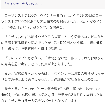
「ウインナー弁当」税込216円
ローソンストア100の「ウインナー弁当」は、今年6月30日にロー
ソンストア100の関東エリア店舗でのみ発売された、おかずがウイン
ナー5本だけという、超シンプルなお弁当。
「弁当はおかずの彩りや見た目も大事」という従来のコンビニ弁当
の常識を破る斬新な商品でしたが、税別200円という超お手軽な価格
も手伝って、発売直後からSNSで話題に。
「このシンプルさが良い」「時間がない朝に作ってくれたお母さん
の弁当を思い出す」といった声が上がりました。
また、実際に食べた人からは、「ウインナーは燻製の香りがしっか
りして期待以上に美味しかった」と高評価が寄せられたとのこと。
発売初日に弁当カテゴリーで販売数1位の座に躍り出て以来、30～
40代を中心に幅広い層に人気となり、発売から2カ月近く経過した現
在も弁当カテゴリー人気ナンバー１となっています。