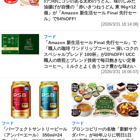
のつゆにコシのある太めのうどん、味のしみた
油揚げが自慢の「赤いきつねうどん 東 96g×12
個」が「Amazon 新生活セール Final 先行セー
ル」で54%OFF!
[2026/3/31 18:14:08]
フード
「Amazon 新生活セール Final 先行セール」で
「職人の珈琲 ワンドリップコーヒー 深いコクの
スペシャルブレンド 100杯」が20%OFF! UCC
職人の焙煎とブレンド技術で毎日飽きない定番
コーヒー。ミルクとよく合うコク豊かな味わい
[2026/3/31 18:06:07]
フード
フード
「パーフェクトサントリービール
ブロンコビリーの名物「新鮮サラ
〈アンバーエール〉 350ml×24
ダバー」が40年ぶりに明日1日