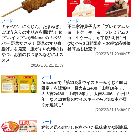
フード
フード
キャベツ、にんじん、たまねぎ、
不二家洋菓子店の「プレミアムシ
ごぼう入りのすりみを揚げた! セ
ョートケーキ」＆「プレミアムチ
ブン‐イレブンが84kcalの「ベジ
ョコ生ケーキ」が半額! 明日1日
バー 野菜ザクッ！ 野菜のすり身
(水)から3日間限定～お得な応援価
揚げ」を発売～腹がすいた時のお
格商品も販売中
やつ、お酒のおつまみなどにオス
[2026/3/31 20:00:07]
スメ
[2026/3/31 21:11:59]
フード
Amazonで「第112弾 ウイスキーみくじ 466口
限定」を販売中 超大吉1/466「山崎18年」、
大大吉2/466「山崎12年」、大吉2/466「白州12
年」など11種類のウイスキーからどの1本が届
くか運試し!
[2026/3/31 18:30:01]
フード
鰹節と昆布のだしを利かせた風味豊かな関東風