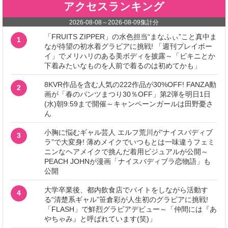
アクセスランキング
2026-08-08
～
2026-08-09
集計分
「FRUITS ZIPPER」の水色担当“まなふぃ”こと真中ま
1
なが待望の初水着グラビアに挑戦! 「週刊プレイボー
イ」でメリハリのある美ボディを披露～「ビキニとか
下着みたいなものを人前で着るのは初めてかも」
8KVR作品を含む人気の222作品が30%OFF! FANZA動
2
画が「春のパンツまつり30％OFF」第2弾を明日1日
(水)朝9:59まで開催～キャンペーンガールは田野憂さ
ん
小胸に悩むギャル芸人 エルフ荒川が“ナイスバディブ
3
ラ”で大変身! 薄めメイクでいつもとは一味違うフェミ
ニンなヘアメイクで挑んだ着用ビジュアルが公開～
PEACH JOHNが漫画「ナイスバディブラ恋物語」も
公開
大学卒業後、都内飲食店でバイトをしながら活動す
4
る“清楚系ギャル”笹倉彩が人生初のグラビアに挑戦!
「FLASH」で鮮烈グラビアデビュー～「仲間には『あ
やちゃみ』と呼ばれています(笑)」