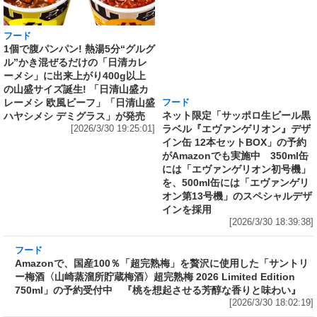
フード
フード
1個で腹パンパン! 熱湯5分“グルグ
ネット限定「サッポロ生ビール黒
ル”かき混ぜるだけの「日清カレ
ラベル『エヴァンゲリオン』デザ
ーメシ」に出来上がり400g以上
イン缶 12本セットBOX」の予約
の山盛サイズ誕生! 「日清山盛カ
がAmazonでも実施中 350ml缶
レーメシ 欧風ビーフ」「日清山盛
には「エヴァンゲリオン初号機」
ハヤシメシ デミグラス」が発売
を、500ml缶には「エヴァンゲリ
[2026/3/30 19:25:01]
オン第13号機」のスペシャルデザ
インを採用
[2026/3/30 18:39:38]
フード
Amazonで、国産100％「超完熟梅」を贅沢に使
用した「サントリー梅酒〈山崎蒸溜所貯蔵梅
酒〉超完熟梅 2026 Limited Edition 750ml」の
予約受付中 『桃を想起させる芳醇な香りと味
わい』
[2026/3/30 18:02:19]
フード
ラーメン山岡家監修で創業から変わらぬ伝統の