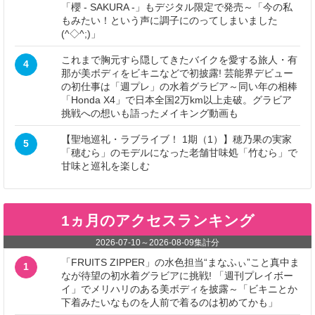
「櫻 - SAKURA -」もデジタル限定で発売～「今の私
もみたい！という声に調子にのってしまいました
(^◇^;)」
これまで胸元すら隠してきたバイクを愛する旅人・有
4
那が美ボディをビキニなどで初披露! 芸能界デビュー
の初仕事は「週プレ」の水着グラビア～同い年の相棒
「Honda X4」で日本全国2万km以上走破。グラビア
挑戦への想いも語ったメイキング動画も
【聖地巡礼・ラブライブ！ 1期（1）】穂乃果の実家
5
「穂むら」のモデルになった老舗甘味処「竹むら」で
甘味と巡礼を楽しむ
1ヵ月のアクセスランキング
2026-07-10
～
2026-08-09
集計分
「FRUITS ZIPPER」の水色担当“まなふぃ”こと真中ま
1
なが待望の初水着グラビアに挑戦! 「週刊プレイボー
イ」でメリハリのある美ボディを披露～「ビキニとか
下着みたいなものを人前で着るのは初めてかも」