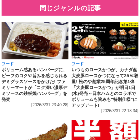
同じジャンルの記事
フード
フード
いつものロースかつが、カナダ産
ボリューム感あるハンバーグに、
大麦豚ロースかつになって25％増
ビーフのコクや旨みを感じられる
量! 松のや創業25周年記念第1弾
デミグラスソースをかけた! ファ
「大麦豚ロースかつ」が明日1日
ミリーマートが「コク深い濃厚デ
(水)発売～日本ハムとのコラボで
ミソースの鉄板焼ハンバーグ」を
ボリュームも旨みも“特別仕様”に
発売
アップデート!
[2026/3/31 23:40:28]
[2026/3/31 22:18:34]