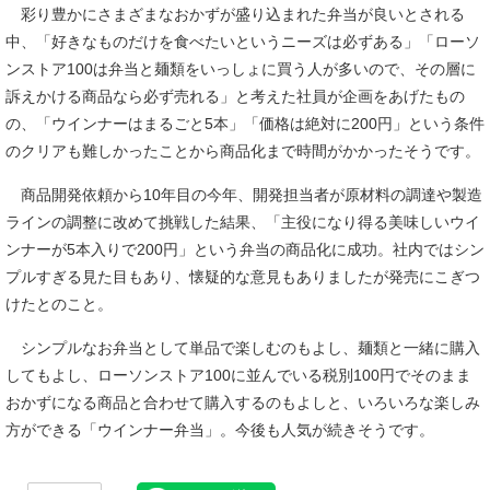
彩り豊かにさまざまなおかずが盛り込まれた弁当が良いとされる
中、「好きなものだけを食べたいというニーズは必ずある」「ローソ
ンストア100は弁当と麺類をいっしょに買う人が多いので、その層に
訴えかける商品なら必ず売れる」と考えた社員が企画をあげたもの
の、「ウインナーはまるごと5本」「価格は絶対に200円」という条件
のクリアも難しかったことから商品化まで時間がかかったそうです。
商品開発依頼から10年目の今年、開発担当者が原材料の調達や製造
ラインの調整に改めて挑戦した結果、「主役になり得る美味しいウイ
ンナーが5本入りで200円」という弁当の商品化に成功。社内ではシン
プルすぎる見た目もあり、懐疑的な意見もありましたが発売にこぎつ
けたとのこと。
シンプルなお弁当として単品で楽しむのもよし、麺類と一緒に購入
してもよし、ローソンストア100に並んでいる税別100円でそのまま
おかずになる商品と合わせて購入するのもよしと、いろいろな楽しみ
方ができる「ウインナー弁当」。今後も人気が続きそうです。