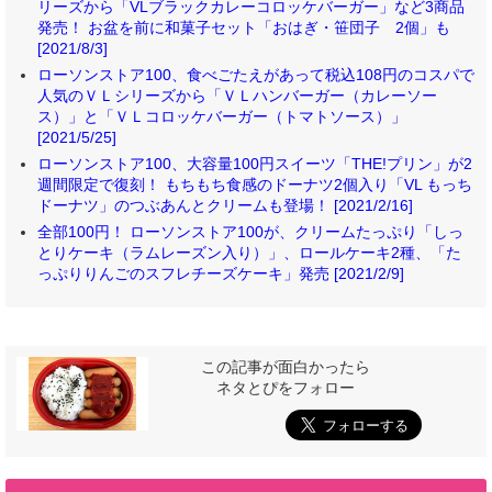
リーズから「VLブラックカレーコロッケバーガー」など3商品
発売！ お盆を前に和菓子セット「おはぎ・笹団子 2個」も
[2021/8/3]
ローソンストア100、食べごたえがあって税込108円のコスパで
人気のＶＬシリーズから「ＶＬハンバーガー（カレーソー
ス）」と「ＶＬコロッケバーガー（トマトソース）」
[2021/5/25]
ローソンストア100、大容量100円スイーツ「THE!プリン」が2
週間限定で復刻！ もちもち食感のドーナツ2個入り「VL もっち
ドーナツ」のつぶあんとクリームも登場！ [2021/2/16]
全部100円！ ローソンストア100が、クリームたっぷり「しっ
とりケーキ（ラムレーズン入り）」、ロールケーキ2種、「た
っぷりりんごのスフレチーズケーキ」発売 [2021/2/9]
この記事が面白かったら
ネタとぴをフォロー