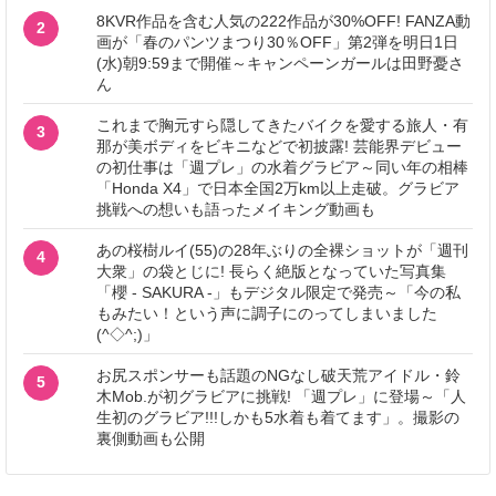
8KVR作品を含む人気の222作品が30%OFF! FANZA動
2
画が「春のパンツまつり30％OFF」第2弾を明日1日
(水)朝9:59まで開催～キャンペーンガールは田野憂さ
ん
これまで胸元すら隠してきたバイクを愛する旅人・有
3
那が美ボディをビキニなどで初披露! 芸能界デビュー
の初仕事は「週プレ」の水着グラビア～同い年の相棒
「Honda X4」で日本全国2万km以上走破。グラビア
挑戦への想いも語ったメイキング動画も
あの桜樹ルイ(55)の28年ぶりの全裸ショットが「週刊
4
大衆」の袋とじに! 長らく絶版となっていた写真集
「櫻 - SAKURA -」もデジタル限定で発売～「今の私
もみたい！という声に調子にのってしまいました
(^◇^;)」
お尻スポンサーも話題のNGなし破天荒アイドル・鈴
5
木Mob.が初グラビアに挑戦! 「週プレ」に登場～「人
生初のグラビア!!!しかも5水着も着てます」。撮影の
裏側動画も公開