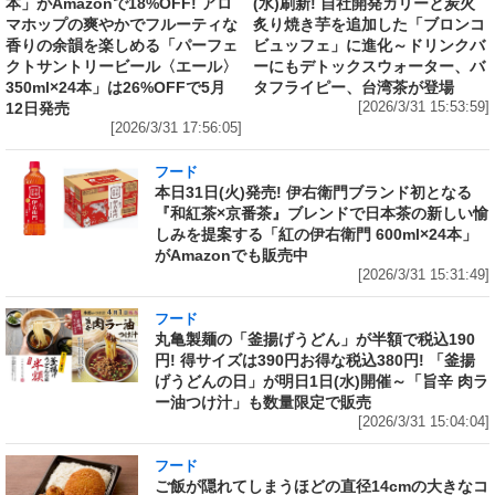
本」がAmazonで18%OFF! アロ
(水)刷新! 自社開発カリーと炭火
マホップの爽やかでフルーティな
炙り焼き芋を追加した「ブロンコ
香りの余韻を楽しめる「パーフェ
ビュッフェ」に進化～ドリンクバ
クトサントリービール〈エール〉
ーにもデトックスウォーター、バ
350ml×24本」は26%OFFで5月
タフライピー、台湾茶が登場
12日発売
[2026/3/31 15:53:59]
[2026/3/31 17:56:05]
フード
本日31日(火)発売! 伊右衛門ブランド初となる
『和紅茶×京番茶』ブレンドで日本茶の新しい愉
しみを提案する「紅の伊右衛門 600ml×24本」
がAmazonでも販売中
[2026/3/31 15:31:49]
フード
丸亀製麺の「釜揚げうどん」が半額で税込190
円! 得サイズは390円お得な税込380円! 「釜揚
げうどんの日」が明日1日(水)開催～「旨辛 肉ラ
ー油つけ汁」も数量限定で販売
[2026/3/31 15:04:04]
フード
ご飯が隠れてしまうほどの直径14cmの大きなコ