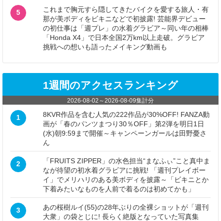
これまで胸元すら隠してきたバイクを愛する旅人・有
5
那が美ボディをビキニなどで初披露! 芸能界デビュー
の初仕事は「週プレ」の水着グラビア～同い年の相棒
「Honda X4」で日本全国2万km以上走破。グラビア
挑戦への想いも語ったメイキング動画も
1週間のアクセスランキング
2026-08-02
～
2026-08-09
集計分
8KVR作品を含む人気の222作品が30%OFF! FANZA動
1
画が「春のパンツまつり30％OFF」第2弾を明日1日
(水)朝9:59まで開催～キャンペーンガールは田野憂さ
ん
「FRUITS ZIPPER」の水色担当“まなふぃ”こと真中ま
2
なが待望の初水着グラビアに挑戦! 「週刊プレイボー
イ」でメリハリのある美ボディを披露～「ビキニとか
下着みたいなものを人前で着るのは初めてかも」
あの桜樹ルイ(55)の28年ぶりの全裸ショットが「週刊
3
大衆」の袋とじに! 長らく絶版となっていた写真集