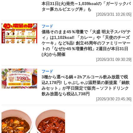
本日31日(火)発売～1,039kcalの「ガーリックバ
ター豚カルビエッグ丼」も
[2026/3/31 10:26:05]
フード
価格そのまま45％増量で「大盛 明太子スパゲテ
ィ」は1,102kcal! 「カレー」や「天使のチーズ
ケーキ」など6品! 創立45周年のファミリーマー
トの「なぜか45％増量作戦」2週目が本日31日
(火)から開催
[2026/3/31 09:30:29]
フード
3種から選べる鍋＋2hアルコール飲み放題で税
込2,178円! しゃぶしゃぶ温野菜の新提案「鍋飲
みセット」が平日限定で販売～ソフトドリンク
飲み放題なら税込1,738円
[2026/3/30 23:45:36]