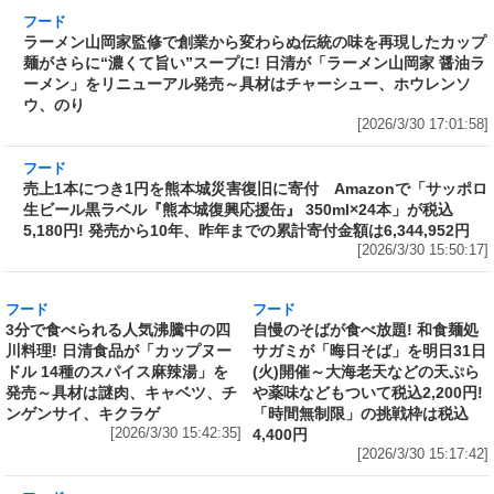
味を再現したカップ麺がさらに“濃くて旨い”ス
ープに! 日清が「ラーメン山岡家 醤油ラーメ
ン」をリニューアル発売～具材はチャーシュ
ー、ホウレンソウ、のり
[2026/3/30 17:01:58]
フード
売上1本につき1円を熊本城災害復旧に寄付
Amazonで「サッポロ生ビール黒ラベル『熊本
城復興応援缶』 350ml×24本」が税込5,180円!
発売から10年、昨年までの累計寄付金額は
6,344,952円
[2026/3/30 15:50:17]
フード
フード
3分で食べられる人気沸騰中の四
自慢のそばが食べ放題! 和食麺処
川料理! 日清食品が「カップヌー
サガミが「晦日そば」を明日31日