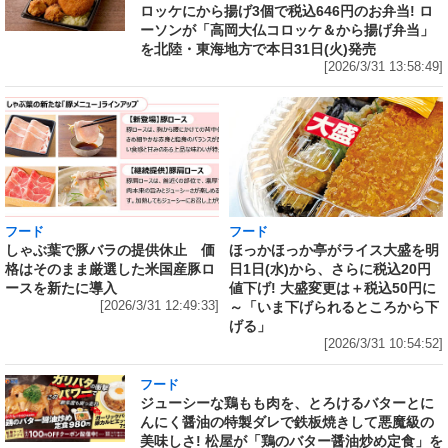
ロッケにから揚げ3個で税込646円のお弁当! ロ
ーソンが「高岡大仏コロッケ＆から揚げ弁当」
を北陸・東海地方で本日31日(火)発売
[2026/3/31 13:58:49]
フード
フード
しゃぶ葉で豚バラの提供休止 価
ほっかほっか亭がライス大盛を明
格はそのまま厳選した米国産豚ロ
日1日(水)から、さらに税込20円
ースを新たに導入
値下げ! 大盛変更は＋税込50円に
[2026/3/31 12:49:33]
～「いま下げられるところから下
げる」
[2026/3/31 10:54:52]
フード
ジューシーな鶏もも肉を、とろけるバターとに
んにく醤油の特製ダレで鉄板焼きして悪魔級の
美味しさ! 松屋が「鶏のバター醤油炒め定食」を