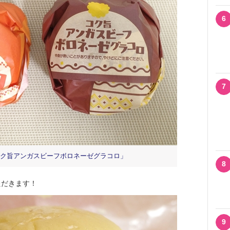
6
7
ク旨アンガスビーフボロネーゼグラコロ」
8
だきます！
9