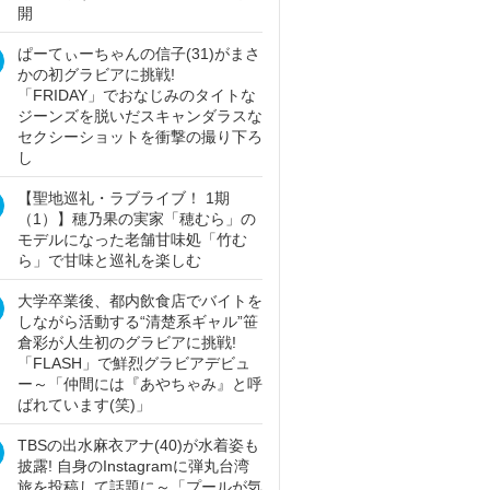
開
ぱーてぃーちゃんの信子(31)がまさ
かの初グラビアに挑戦!
「FRIDAY」でおなじみのタイトな
ジーンズを脱いだスキャンダラスな
セクシーショットを衝撃の撮り下ろ
し
【聖地巡礼・ラブライブ！ 1期
（1）】穂乃果の実家「穂むら」の
モデルになった老舗甘味処「竹む
ら」で甘味と巡礼を楽しむ
大学卒業後、都内飲食店でバイトを
しながら活動する“清楚系ギャル”笹
倉彩が人生初のグラビアに挑戦!
「FLASH」で鮮烈グラビアデビュ
ー～「仲間には『あやちゃみ』と呼
ばれています(笑)」
TBSの出水麻衣アナ(40)が水着姿も
披露! 自身のInstagramに弾丸台湾
旅を投稿して話題に～「プールが気