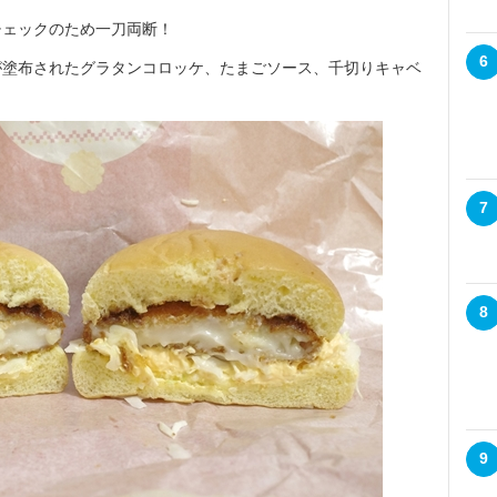
ェックのため一刀両断！
6
塗布されたグラタンコロッケ、たまごソース、千切りキャベ
7
8
9