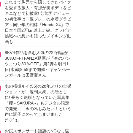
これまで胸元すら隠してきたバイク
を愛する旅人・有那が美ボディをビ
キニなどで初披露! 芸能界デビュー
の初仕事は「週プレ」の水着グラビ
ア～同い年の相棒「Honda X4」で
日本全国2万km以上走破。グラビア
挑戦への想いも語ったメイキング動
画も
8KVR作品を含む人気の222作品が
30%OFF! FANZA動画が「春のパン
ツまつり30％OFF」第2弾を明日1
日(水)朝9:59まで開催～キャンペー
ンガールは田野憂さん
あの桜樹ルイ(55)の28年ぶりの全裸
ショットが「週刊大衆」の袋とじ
に! 長らく絶版となっていた写真集
「櫻 - SAKURA -」もデジタル限定
で発売～「今の私もみたい！という
声に調子にのってしまいました
(^◇^;)」
お尻スポンサーも話題のNGなし破