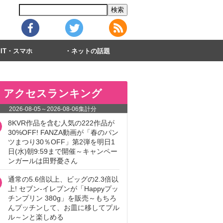
IT・スマホ
ネットの話題
アクセスランキング
2026-08-05
～
2026-08-06
集計分
8KVR作品を含む人気の222作品が
30%OFF! FANZA動画が「春のパン
ツまつり30％OFF」第2弾を明日1
日(水)朝9:59まで開催～キャンペー
ンガールは田野憂さん
通常の5.6倍以上、ビッグの2.3倍以
上! セブン‐イレブンが「Happyプッ
チンプリン 380g」を販売～もちろ
んプッチンして、お皿に移してプル
ル～ンと楽しめる