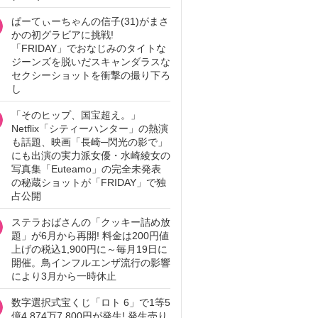
ぱーてぃーちゃんの信子(31)がまさ
かの初グラビアに挑戦!
「FRIDAY」でおなじみのタイトな
ジーンズを脱いだスキャンダラスな
セクシーショットを衝撃の撮り下ろ
し
「そのヒップ、国宝超え。」
Netflix「シティーハンター」の熱演
も話題、映画「長崎─閃光の影で」
にも出演の実力派女優・水崎綾女の
写真集「Euteamo」の完全未発表
の秘蔵ショットが「FRIDAY」で独
占公開
ステラおばさんの「クッキー詰め放
題」が6月から再開! 料金は200円値
上げの税込1,900円に～毎月19日に
開催。鳥インフルエンザ流行の影響
により3月から一時休止
数字選択式宝くじ「ロト 6」で1等5
億4,874万7,800円が発生! 発生売り