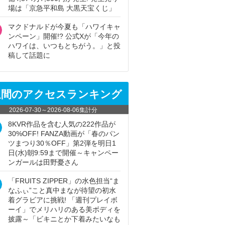
場は「京急平和島 大黒天宝くじ」
マクドナルドが今夏も「ハワイキャ
ンペーン」開催!? 公式Xが「今年の
ハワイは、いつもとちがう。」と投
稿して話題に
週間のアクセスランキング
2026-07-30
～
2026-08-06
集計分
8KVR作品を含む人気の222作品が
30%OFF! FANZA動画が「春のパン
ツまつり30％OFF」第2弾を明日1
日(水)朝9:59まで開催～キャンペー
ンガールは田野憂さん
「FRUITS ZIPPER」の水色担当“ま
なふぃ”こと真中まなが待望の初水
着グラビアに挑戦! 「週刊プレイボ
ーイ」でメリハリのある美ボディを
披露～「ビキニとか下着みたいなも