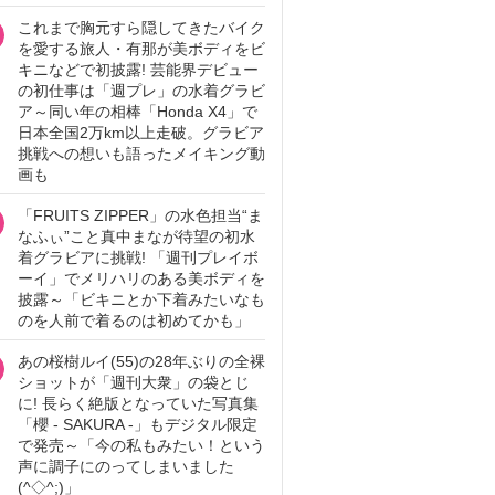
これまで胸元すら隠してきたバイク
を愛する旅人・有那が美ボディをビ
キニなどで初披露! 芸能界デビュー
の初仕事は「週プレ」の水着グラビ
ア～同い年の相棒「Honda X4」で
日本全国2万km以上走破。グラビア
挑戦への想いも語ったメイキング動
画も
「FRUITS ZIPPER」の水色担当“ま
なふぃ”こと真中まなが待望の初水
着グラビアに挑戦! 「週刊プレイボ
ーイ」でメリハリのある美ボディを
披露～「ビキニとか下着みたいなも
のを人前で着るのは初めてかも」
あの桜樹ルイ(55)の28年ぶりの全裸
ショットが「週刊大衆」の袋とじ
に! 長らく絶版となっていた写真集
「櫻 - SAKURA -」もデジタル限定
で発売～「今の私もみたい！という
声に調子にのってしまいました
(^◇^;)」