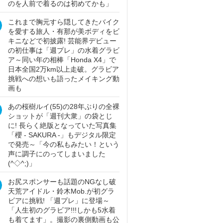
のを人前で着るのは初めてかも」
これまで胸元すら隠してきたバイク
を愛する旅人・有那が美ボディをビ
キニなどで初披露! 芸能界デビュー
の初仕事は「週プレ」の水着グラビ
ア～同い年の相棒「Honda X4」で
日本全国2万km以上走破。グラビア
挑戦への想いも語ったメイキング動
画も
あの桜樹ルイ(55)の28年ぶりの全裸
ショットが「週刊大衆」の袋とじ
に! 長らく絶版となっていた写真集
「櫻 - SAKURA -」もデジタル限定
で発売～「今の私もみたい！という
声に調子にのってしまいました
(^◇^;)」
お尻スポンサーも話題のNGなし破
天荒アイドル・鈴木Mob.が初グラ
ビアに挑戦! 「週プレ」に登場～
「人生初のグラビア!!!しかも5水着
も着てます」。撮影の裏側動画も公