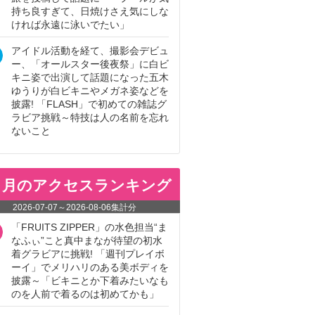
持ち良すぎて、日焼けさえ気にしな
ければ永遠に泳いでたい」
アイドル活動を経て、撮影会デビュ
ー、「オールスター後夜祭」に白ビ
キニ姿で出演して話題になった五木
ゆうりが白ビキニやメガネ姿などを
披露! 「FLASH」で初めての雑誌グ
ラビア挑戦～特技は人の名前を忘れ
ないこと
ヵ月のアクセスランキング
2026-07-07
～
2026-08-06
集計分
「FRUITS ZIPPER」の水色担当“ま
なふぃ”こと真中まなが待望の初水
着グラビアに挑戦! 「週刊プレイボ
ーイ」でメリハリのある美ボディを
披露～「ビキニとか下着みたいなも
のを人前で着るのは初めてかも」