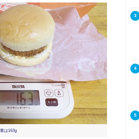
3
4
5
は163g