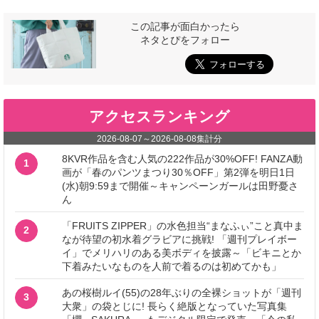
この記事が面白かったら
ネタとぴをフォロー
アクセスランキング
2026-08-07
～
2026-08-08
集計分
8KVR作品を含む人気の222作品が30%OFF! FANZA動
1
画が「春のパンツまつり30％OFF」第2弾を明日1日
(水)朝9:59まで開催～キャンペーンガールは田野憂さ
ん
「FRUITS ZIPPER」の水色担当“まなふぃ”こと真中ま
2
なが待望の初水着グラビアに挑戦! 「週刊プレイボー
イ」でメリハリのある美ボディを披露～「ビキニとか
下着みたいなものを人前で着るのは初めてかも」
あの桜樹ルイ(55)の28年ぶりの全裸ショットが「週刊
3
大衆」の袋とじに! 長らく絶版となっていた写真集