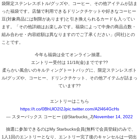
袋限定ステンレスボトル/グッズや、コーヒー、その他アイテムが詰ま
った福袋です。店舗で利用できるドリンクチケットや好きなコーヒー
豆(対象商品には制限があります)と引き換えられるカードも入ってい
ます。「その他詳細はお楽しみです。福袋によって中身の商品点数・
組み合わせ・内容総額は異なりますのでご了承ください」(同社)との
ことです。
今年も福袋は全てオンライン抽選。
エントリー受付は 11/18(金)までです??
柔らかい風合いのキルティングトートバッグに、限定ステンレスボト
ル/グッズや、コーヒー、ドリンクチケット、その他アイテムが詰まっ
ています??
エントリーはこちら
https://t.co/0BhUlO2I2J
pic.twitter.com/A2l464GcHs
— スターバックス コーヒー (@Starbucks_J)
November 14, 2022
抽選に参加できるのはMy Starbucks会員(無料で会員登録)のみで、
1人1回のエントリーとなり、エントリー完了後のキャンセルは一切出