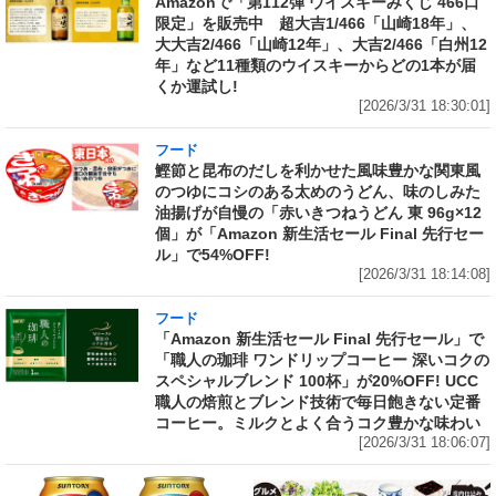
Amazonで「第112弾 ウイスキーみくじ 466口
限定」を販売中 超大吉1/466「山崎18年」、
大大吉2/466「山崎12年」、大吉2/466「白州12
年」など11種類のウイスキーからどの1本が届
くか運試し!
[2026/3/31 18:30:01]
フード
鰹節と昆布のだしを利かせた風味豊かな関東風
のつゆにコシのある太めのうどん、味のしみた
油揚げが自慢の「赤いきつねうどん 東 96g×12
個」が「Amazon 新生活セール Final 先行セー
ル」で54%OFF!
[2026/3/31 18:14:08]
フード
「Amazon 新生活セール Final 先行セール」で
「職人の珈琲 ワンドリップコーヒー 深いコクの
スペシャルブレンド 100杯」が20%OFF! UCC
職人の焙煎とブレンド技術で毎日飽きない定番
コーヒー。ミルクとよく合うコク豊かな味わい
[2026/3/31 18:06:07]