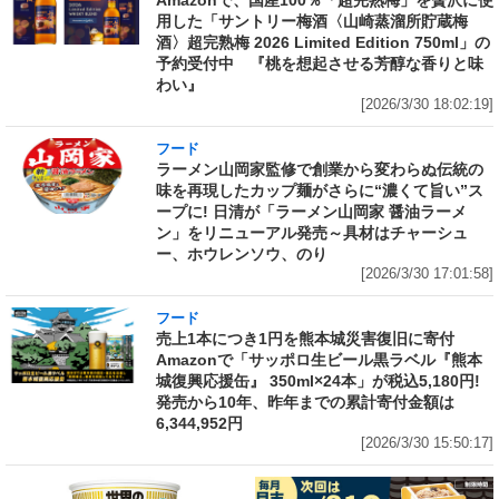
Amazonで、国産100％「超完熟梅」を贅沢に使
用した「サントリー梅酒〈山崎蒸溜所貯蔵梅
酒〉超完熟梅 2026 Limited Edition 750ml」の
予約受付中 『桃を想起させる芳醇な香りと味
わい』
[2026/3/30 18:02:19]
フード
ラーメン山岡家監修で創業から変わらぬ伝統の
味を再現したカップ麺がさらに“濃くて旨い”ス
ープに! 日清が「ラーメン山岡家 醤油ラーメ
ン」をリニューアル発売～具材はチャーシュ
ー、ホウレンソウ、のり
[2026/3/30 17:01:58]
フード
売上1本につき1円を熊本城災害復旧に寄付
Amazonで「サッポロ生ビール黒ラベル『熊本
城復興応援缶』 350ml×24本」が税込5,180円!
発売から10年、昨年までの累計寄付金額は
6,344,952円
[2026/3/30 15:50:17]