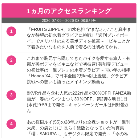
1ヵ月のアクセスランキング
2026-07-09
～
2026-08-08
集計分
「FRUITS ZIPPER」の水色担当“まなふぃ”こと真中ま
1
なが待望の初水着グラビアに挑戦! 「週刊プレイボー
イ」でメリハリのある美ボディを披露～「ビキニとか
下着みたいなものを人前で着るのは初めてかも」
これまで胸元すら隠してきたバイクを愛する旅人・有
2
那が美ボディをビキニなどで初披露! 芸能界デビュー
の初仕事は「週プレ」の水着グラビア～同い年の相棒
「Honda X4」で日本全国2万km以上走破。グラビア
挑戦への想いも語ったメイキング動画も
8KVR作品を含む人気の222作品が30%OFF! FANZA動
3
画が「春のパンツまつり30％OFF」第2弾を明日1日
(水)朝9:59まで開催～キャンペーンガールは田野憂さ
ん
あの桜樹ルイ(55)の28年ぶりの全裸ショットが「週刊
4
大衆」の袋とじに! 長らく絶版となっていた写真集
「櫻 - SAKURA -」もデジタル限定で発売～「今の私