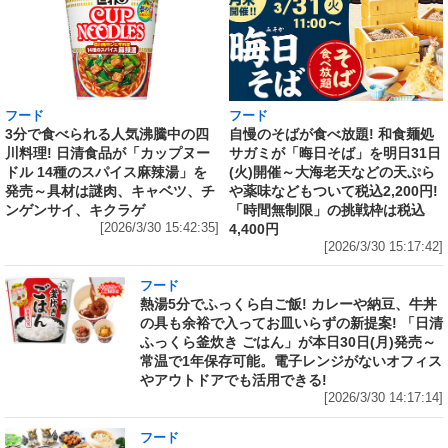
フード
フード
3分で食べられる人気沸騰中の四
自慢のそばが食べ放題! 和食麺処
川料理! 日清食品が「カップヌー
サガミが「晦日そば」を明日31日
ドル 14種のスパイス麻辣湯」を
(火)開催～大海老天などの天ぷら
発売～具材は謎肉、キャベツ、チ
や薬味などもついて税込2,200円!
ンゲンサイ、キクラゲ
「時間無制限」の挑戦枠は税込
[2026/3/30 15:42:35]
4,400円
[2026/3/30 15:17:42]
フード
熱湯5分でふっくら白ご飯! カレーや納豆、牛丼
の具も余裕で入ってお皿いらずの新提案! 「日清
ふっくら釜炊き ごはん」が本日30日(月)発売～
常温で1年保存可能。電子レンジがないオフィス
やアウトドアでも活用できる!
[2026/3/30 14:17:14]
フード