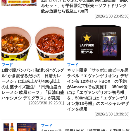
込2,178円! しゃぶしゃぶ温野菜の新提案「鍋飲
みセット」が平日限定で販売～ソフトドリンク
飲み放題なら税込1,738円
[2026/3/30 23:45:36]
フード
フード
1個で腹パンパン! 熱湯5分“グルグ
ネット限定「サッポロ生ビール黒
ル”かき混ぜるだけの「日清カレ
ラベル『エヴァンゲリオン』デザ
ーメシ」に出来上がり400g以上
イン缶 12本セットBOX」の予約
の山盛サイズ誕生! 「日清山盛カ
がAmazonでも実施中 350ml缶
レーメシ 欧風ビーフ」「日清山盛
には「エヴァンゲリオン初号機」
ハヤシメシ デミグラス」が発売
を、500ml缶には「エヴァンゲリ
[2026/3/30 19:25:01]
オン第13号機」のスペシャルデザ
インを採用
[2026/3/30 18:39:38]
フード