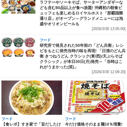
ラフテーやソーキそば、サーターアンダギーな
ども含む80品以上が食べ放題! 沖縄初の朝食ビ
ュッフェも楽しめるロイヤルホスト「那覇国際
通り店」がオープン～グランドメニューには泡
盛やオリオンビールも
[2026/3/30 13:05:00]
フード
研究所で発見された50年前の「どん兵衛」レシ
ピをもとに発売当時の味を再現! 「日清のどん兵
衛 きつねうどん クラシック(東/西)/天ぷらそば
クラシック」が本日30日(月)発売～「当時はこ
れがうまかった(笑)」
[2026/3/30 12:09:20]
フード
フード
【食レポ】すき家で「旨だしたけ
今だけ価格そのまま麺10％増量!