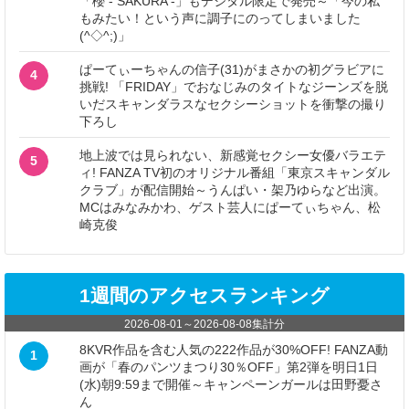
「櫻 - SAKURA -」もデジタル限定で発売～「今の私
もみたい！という声に調子にのってしまいました
(^◇^;)」
ぱーてぃーちゃんの信子(31)がまさかの初グラビアに
4
挑戦! 「FRIDAY」でおなじみのタイトなジーンズを脱
いだスキャンダラスなセクシーショットを衝撃の撮り
下ろし
地上波では見られない、新感覚セクシー女優バラエテ
5
ィ! FANZA TV初のオリジナル番組「東京スキャンダル
クラブ」が配信開始～うんぱい・架乃ゆらなど出演。
MCはみなみかわ、ゲスト芸人にぱーてぃちゃん、松
崎克俊
1週間のアクセスランキング
2026-08-01
～
2026-08-08
集計分
8KVR作品を含む人気の222作品が30%OFF! FANZA動
1
画が「春のパンツまつり30％OFF」第2弾を明日1日
(水)朝9:59まで開催～キャンペーンガールは田野憂さ
ん