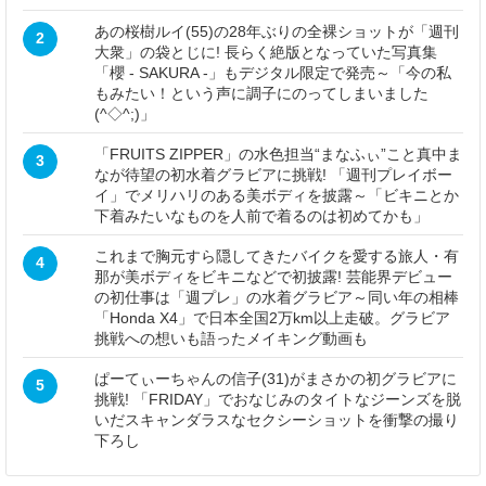
あの桜樹ルイ(55)の28年ぶりの全裸ショットが「週刊
2
大衆」の袋とじに! 長らく絶版となっていた写真集
「櫻 - SAKURA -」もデジタル限定で発売～「今の私
もみたい！という声に調子にのってしまいました
(^◇^;)」
「FRUITS ZIPPER」の水色担当“まなふぃ”こと真中ま
3
なが待望の初水着グラビアに挑戦! 「週刊プレイボー
イ」でメリハリのある美ボディを披露～「ビキニとか
下着みたいなものを人前で着るのは初めてかも」
これまで胸元すら隠してきたバイクを愛する旅人・有
4
那が美ボディをビキニなどで初披露! 芸能界デビュー
の初仕事は「週プレ」の水着グラビア～同い年の相棒
「Honda X4」で日本全国2万km以上走破。グラビア
挑戦への想いも語ったメイキング動画も
ぱーてぃーちゃんの信子(31)がまさかの初グラビアに
5
挑戦! 「FRIDAY」でおなじみのタイトなジーンズを脱
いだスキャンダラスなセクシーショットを衝撃の撮り
下ろし