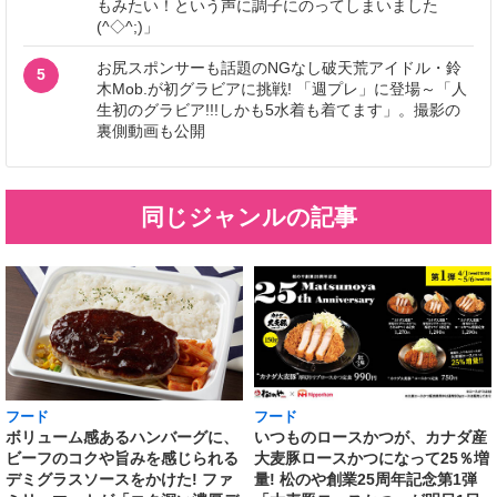
もみたい！という声に調子にのってしまいました
(^◇^;)」
お尻スポンサーも話題のNGなし破天荒アイドル・鈴
5
木Mob.が初グラビアに挑戦! 「週プレ」に登場～「人
生初のグラビア!!!しかも5水着も着てます」。撮影の
裏側動画も公開
同じジャンルの記事
フード
フード
いつものロースかつが、カナダ産
ボリューム感あるハンバーグに、
大麦豚ロースかつになって25％増
ビーフのコクや旨みを感じられる
量! 松のや創業25周年記念第1弾
デミグラスソースをかけた! ファ