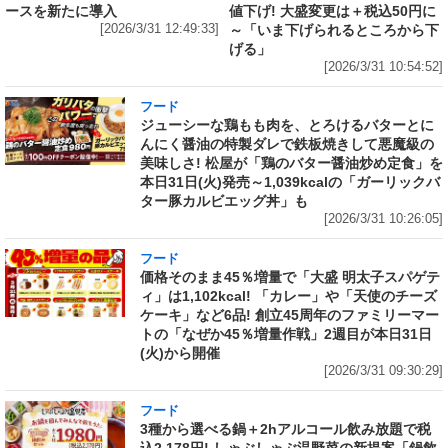
ースを新たに導入
値下げ! 大盛変更は＋税込50円に
[2026/3/31 12:49:33]
～「いま下げられるところから下
げる」
[2026/3/31 10:54:52]
フード
ジューシーな鶏もも肉を、とろけるバターとに
んにく醤油の特製ダレで鉄板焼きして悪魔級の
美味しさ! 松屋が「鶏のバター醤油炒め定食」を
本日31日(火)発売～1,039kcalの「ガーリックバ
ター豚カルビエッグ丼」も
[2026/3/31 10:26:05]
フード
価格そのまま45％増量で「大盛 明太子スパゲテ
ィ」は1,102kcal! 「カレー」や「天使のチーズ
ケーキ」など6品! 創立45周年のファミリーマー
トの「なぜか45％増量作戦」2週目が本日31日
(火)から開催
[2026/3/31 09:30:29]
フード
3種から選べる鍋＋2hアルコール飲み放題で税