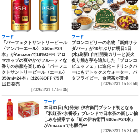
フード
フード
「パーフェクトサントリービール
ブロンコビリーの名物「新鮮サラ
〈アンバーエール〉 350ml×24
ダバー」が40年ぶりに明日1日
本」がAmazonで18%OFF! アロ
(水)刷新! 自社開発カリーと炭火
マホップの爽やかでフルーティな
炙り焼き芋を追加した「ブロンコ
香りの余韻を楽しめる「パーフェ
ビュッフェ」に進化～ドリンクバ
クトサントリービール〈エール〉
ーにもデトックスウォーター、バ
350ml×24本」は26%OFFで5月
タフライピー、台湾茶が登場
12日発売
[2026/3/31 15:53:59]
[2026/3/31 17:56:05]
フード
本日31日(火)発売! 伊右衛門ブランド初となる
『和紅茶×京番茶』ブレンドで日本茶の新しい愉
しみを提案する「紅の伊右衛門 600ml×24本」
がAmazonでも販売中
[2026/3/31 15:31:49]