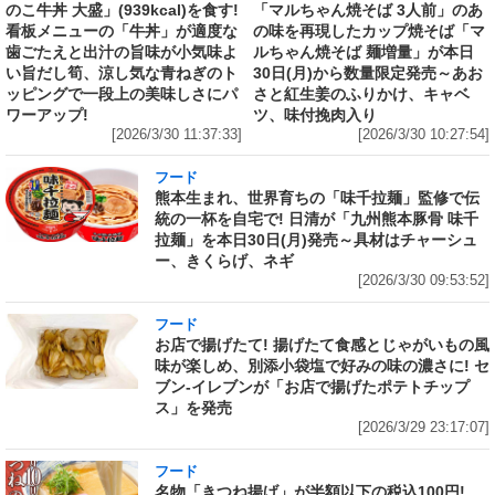
のこ牛丼 大盛」(939kcal)を食す!
「マルちゃん焼そば 3人前」のあ
看板メニューの「牛丼」が適度な
の味を再現したカップ焼そば「マ
歯ごたえと出汁の旨味が小気味よ
ルちゃん焼そば 麺増量」が本日
い旨だし筍、涼し気な青ねぎのト
30日(月)から数量限定発売～あお
ッピングで一段上の美味しさにパ
さと紅生姜のふりかけ、キャベ
ワーアップ!
ツ、味付挽肉入り
[2026/3/30 11:37:33]
[2026/3/30 10:27:54]
フード
熊本生まれ、世界育ちの「味千拉麺」監修で伝
統の一杯を自宅で! 日清が「九州熊本豚骨 味千
拉麺」を本日30日(月)発売～具材はチャーシュ
ー、きくらげ、ネギ
[2026/3/30 09:53:52]
フード
お店で揚げたて! 揚げたて食感とじゃがいもの風
味が楽しめ、別添小袋塩で好みの味の濃さに! セ
ブン‐イレブンが「お店で揚げたポテトチップ
ス」を発売
[2026/3/29 23:17:07]
フード
名物「きつね揚げ」が半額以下の税込100円!