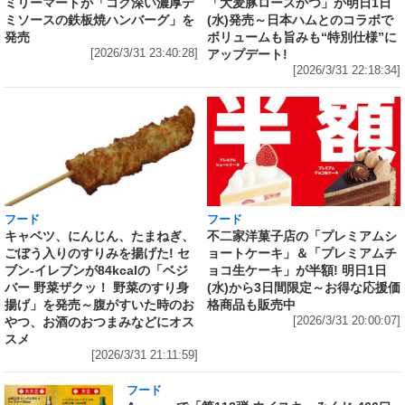
「大麦豚ロースかつ」が明日1日
ミリーマートが「コク深い濃厚デ
(水)発売～日本ハムとのコラボで
ミソースの鉄板焼ハンバーグ」を
ボリュームも旨みも“特別仕様”に
発売
アップデート!
[2026/3/31 23:40:28]
[2026/3/31 22:18:34]
フード
フード
キャベツ、にんじん、たまねぎ、
不二家洋菓子店の「プレミアムシ
ごぼう入りのすりみを揚げた! セ
ョートケーキ」＆「プレミアムチ
ブン‐イレブンが84kcalの「ベジ
ョコ生ケーキ」が半額! 明日1日
バー 野菜ザクッ！ 野菜のすり身
(水)から3日間限定～お得な応援価
揚げ」を発売～腹がすいた時のお
格商品も販売中
やつ、お酒のおつまみなどにオス
[2026/3/31 20:00:07]
スメ
[2026/3/31 21:11:59]
フード