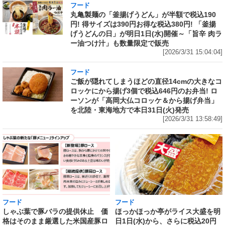
フード
丸亀製麺の「釜揚げうどん」が半額で税込190
円! 得サイズは390円お得な税込380円! 「釜揚
げうどんの日」が明日1日(水)開催～「旨辛 肉ラ
ー油つけ汁」も数量限定で販売
[2026/3/31 15:04:04]
フード
ご飯が隠れてしまうほどの直径14cmの大きなコ
ロッケにから揚げ3個で税込646円のお弁当! ロ
ーソンが「高岡大仏コロッケ＆から揚げ弁当」
を北陸・東海地方で本日31日(火)発売
[2026/3/31 13:58:49]
フード
フード
しゃぶ葉で豚バラの提供休止 価
ほっかほっか亭がライス大盛を明
格はそのまま厳選した米国産豚ロ
日1日(水)から、さらに税込20円