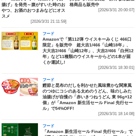
揚げ」を発売～腹がすいた時のお
格商品も販売中
やつ、お酒のおつまみなどにオス
[2026/3/31 20:00:07]
スメ
[2026/3/31 21:11:59]
フード
Amazonで「第112弾 ウイスキーみくじ 466口
限定」を販売中 超大吉1/466「山崎18年」、
大大吉2/466「山崎12年」、大吉2/466「白州12
年」など11種類のウイスキーからどの1本が届
くか運試し!
[2026/3/31 18:30:01]
フード
鰹節と昆布のだしを利かせた風味豊かな関東風
のつゆにコシのある太めのうどん、味のしみた
油揚げが自慢の「赤いきつねうどん 東 96g×12
個」が「Amazon 新生活セール Final 先行セー
ル」で54%OFF!
[2026/3/31 18:14:08]
フード
「Amazon 新生活セール Final 先行セール」で