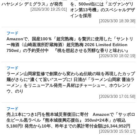
ハヤシメシ デミグラス」が発売
を、500ml缶には「エヴァンゲリ
[2026/3/30 19:25:01]
オン第13号機」のスペシャルデザ
インを採用
[2026/3/30 18:39:38]
フード
Amazonで、国産100％「超完熟梅」を贅沢に使
用した「サントリー梅酒〈山崎蒸溜所貯蔵梅
酒〉超完熟梅 2026 Limited Edition 750ml」の
予約受付中 『桃を想起させる芳醇な香りと味
わい』
[2026/3/30 18:02:19]
フード
ラーメン山岡家監修で創業から変わらぬ伝統の
味を再現したカップ麺がさらに“濃くて旨い”ス
ープに! 日清が「ラーメン山岡家 醤油ラーメ
ン」をリニューアル発売～具材はチャーシュ
ー、ホウレンソウ、のり
[2026/3/30 17:01:58]
フード
売上1本につき1円を熊本城災害復旧に寄付