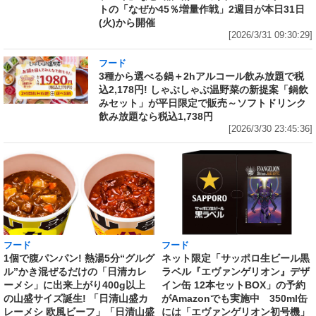
トの「なぜか45％増量作戦」2週目が本日31日
(火)から開催
[2026/3/31 09:30:29]
フード
3種から選べる鍋＋2hアルコール飲み放題で税
込2,178円! しゃぶしゃぶ温野菜の新提案「鍋飲
みセット」が平日限定で販売～ソフトドリンク
飲み放題なら税込1,738円
[2026/3/30 23:45:36]
フード
フード
1個で腹パンパン! 熱湯5分“グルグ
ネット限定「サッポロ生ビール黒
ル”かき混ぜるだけの「日清カレ
ラベル『エヴァンゲリオン』デザ
ーメシ」に出来上がり400g以上
イン缶 12本セットBOX」の予約
の山盛サイズ誕生! 「日清山盛カ
がAmazonでも実施中 350ml缶
レーメシ 欧風ビーフ」「日清山盛
には「エヴァンゲリオン初号機」