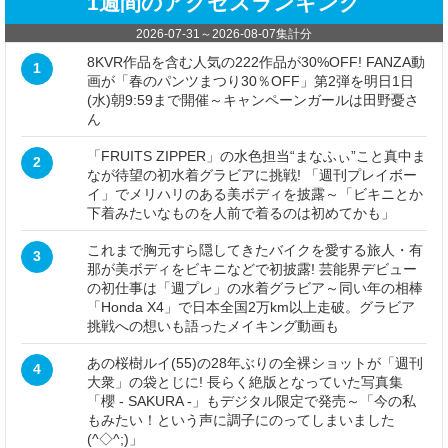
1週間のアクセスランキング
2026-07-31
～
2026-08-07
集計分
8KVR作品を含む人気の222作品が30%OFF! FANZA動
1
画が「春のパンツまつり30％OFF」第2弾を明日1日
(水)朝9:59まで開催～キャンペーンガールは田野憂さ
ん
「FRUITS ZIPPER」の水色担当“まなふぃ”こと真中ま
2
なが待望の初水着グラビアに挑戦! 「週刊プレイボー
イ」でメリハリのある美ボディを披露～「ビキニとか
下着みたいなものを人前で着るのは初めてかも」
これまで胸元すら隠してきたバイクを愛する旅人・有
3
那が美ボディをビキニなどで初披露! 芸能界デビュー
の初仕事は「週プレ」の水着グラビア～同い年の相棒
「Honda X4」で日本全国2万km以上走破。グラビア
挑戦への想いも語ったメイキング動画も
あの桜樹ルイ(55)の28年ぶりの全裸ショットが「週刊
4
大衆」の袋とじに! 長らく絶版となっていた写真集
「櫻 - SAKURA -」もデジタル限定で発売～「今の私
もみたい！という声に調子にのってしまいました
(^◇^;)」