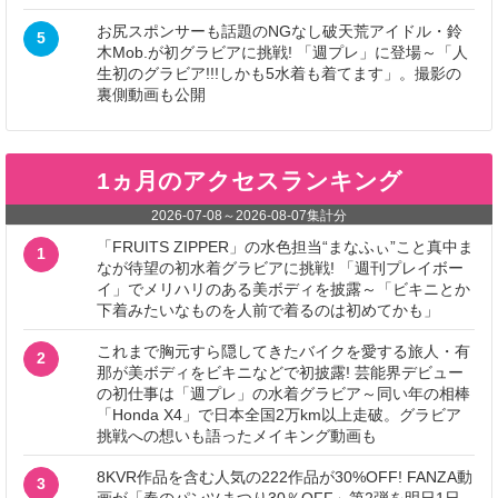
お尻スポンサーも話題のNGなし破天荒アイドル・鈴
5
木Mob.が初グラビアに挑戦! 「週プレ」に登場～「人
生初のグラビア!!!しかも5水着も着てます」。撮影の
裏側動画も公開
1ヵ月のアクセスランキング
2026-07-08
～
2026-08-07
集計分
「FRUITS ZIPPER」の水色担当“まなふぃ”こと真中ま
1
なが待望の初水着グラビアに挑戦! 「週刊プレイボー
イ」でメリハリのある美ボディを披露～「ビキニとか
下着みたいなものを人前で着るのは初めてかも」
これまで胸元すら隠してきたバイクを愛する旅人・有
2
那が美ボディをビキニなどで初披露! 芸能界デビュー
の初仕事は「週プレ」の水着グラビア～同い年の相棒
「Honda X4」で日本全国2万km以上走破。グラビア
挑戦への想いも語ったメイキング動画も
8KVR作品を含む人気の222作品が30%OFF! FANZA動
3
画が「春のパンツまつり30％OFF」第2弾を明日1日