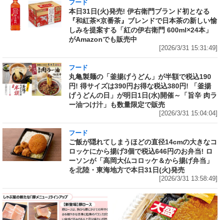
フード
本日31日(火)発売! 伊右衛門ブランド初となる
『和紅茶×京番茶』ブレンドで日本茶の新しい愉
しみを提案する「紅の伊右衛門 600ml×24本」
がAmazonでも販売中
[2026/3/31 15:31:49]
フード
丸亀製麺の「釜揚げうどん」が半額で税込190
円! 得サイズは390円お得な税込380円! 「釜揚
げうどんの日」が明日1日(水)開催～「旨辛 肉ラ
ー油つけ汁」も数量限定で販売
[2026/3/31 15:04:04]
フード
ご飯が隠れてしまうほどの直径14cmの大きなコ
ロッケにから揚げ3個で税込646円のお弁当! ロ
ーソンが「高岡大仏コロッケ＆から揚げ弁当」
を北陸・東海地方で本日31日(火)発売
[2026/3/31 13:58:49]