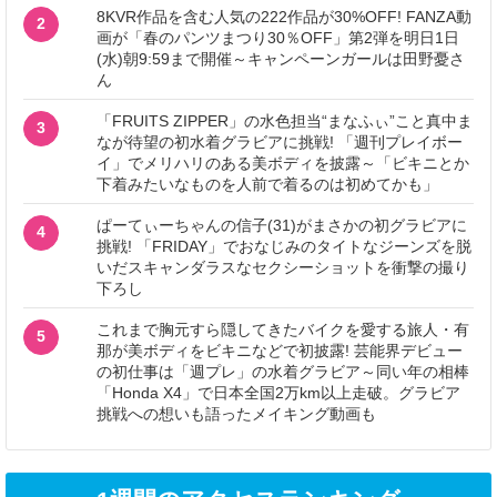
8KVR作品を含む人気の222作品が30%OFF! FANZA動
2
画が「春のパンツまつり30％OFF」第2弾を明日1日
(水)朝9:59まで開催～キャンペーンガールは田野憂さ
ん
「FRUITS ZIPPER」の水色担当“まなふぃ”こと真中ま
3
なが待望の初水着グラビアに挑戦! 「週刊プレイボー
イ」でメリハリのある美ボディを披露～「ビキニとか
下着みたいなものを人前で着るのは初めてかも」
ぱーてぃーちゃんの信子(31)がまさかの初グラビアに
4
挑戦! 「FRIDAY」でおなじみのタイトなジーンズを脱
いだスキャンダラスなセクシーショットを衝撃の撮り
下ろし
これまで胸元すら隠してきたバイクを愛する旅人・有
5
那が美ボディをビキニなどで初披露! 芸能界デビュー
の初仕事は「週プレ」の水着グラビア～同い年の相棒
「Honda X4」で日本全国2万km以上走破。グラビア
挑戦への想いも語ったメイキング動画も