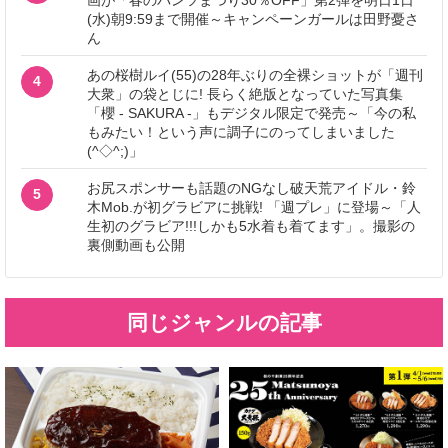
(水)朝9:59まで開催～キャンペーンガールは田野憂さ
ん
あの桜樹ルイ(55)の28年ぶりの全裸ショットが「週刊
4
大衆」の袋とじに! 長らく絶版となっていた写真集
「櫻 - SAKURA -」もデジタル限定で発売～「今の私
もみたい！という声に調子にのってしまいました
(^◇^;)」
お尻スポンサーも話題のNGなし破天荒アイドル・鈴
5
木Mob.が初グラビアに挑戦! 「週プレ」に登場～「人
生初のグラビア!!!しかも5水着も着てます」。撮影の
裏側動画も公開
同じジャンルの記事