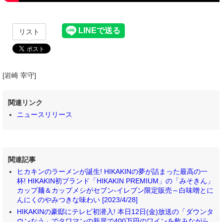
リスト
[岩崎 宰守]
関連リンク
ニュースリリース
関連記事
ヒカキンのラーメンが誕生! HIKAKINの夢が詰まった最高の一
杯! HIKAKIN初ブランド「HIKAKIN PREMIUM」の「みそきん」
カップ麺＆カップメシがセブン‐イレブン限定販売～白味噌とに
んにくのやみつきな味わい [2023/4/28]
HIKAKINの豪邸にテレビ初潜入! 本日12日(金)放送の「ダウンタ
ウンなう」でタワマンの新居で400万円のワインを飲みながら