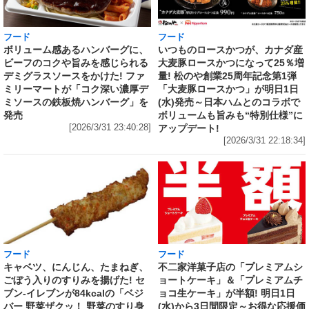
フード
フード
いつものロースかつが、カナダ産
ボリューム感あるハンバーグに、
大麦豚ロースかつになって25％増
ビーフのコクや旨みを感じられる
量! 松のや創業25周年記念第1弾
デミグラスソースをかけた! ファ
「大麦豚ロースかつ」が明日1日
ミリーマートが「コク深い濃厚デ
(水)発売～日本ハムとのコラボで
ミソースの鉄板焼ハンバーグ」を
ボリュームも旨みも“特別仕様”に
発売
アップデート!
[2026/3/31 23:40:28]
[2026/3/31 22:18:34]
フード
フード
キャベツ、にんじん、たまねぎ、
不二家洋菓子店の「プレミアムシ
ごぼう入りのすりみを揚げた! セ
ョートケーキ」＆「プレミアムチ
ブン‐イレブンが84kcalの「ベジ
ョコ生ケーキ」が半額! 明日1日
バー 野菜ザクッ！ 野菜のすり身
(水)から3日間限定～お得な応援価