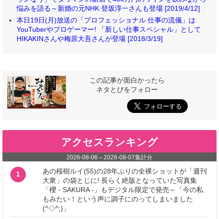
悩みを語る～新婚の元NHK 登坂淳一さんも登場 [2019/4/12]
本日19日(月)放送の「プロフェッショナル 仕事の流儀」は
YouTuberやプロゲーマー! 「新しい仕事スペシャル」として
HIKAKINさんや梅原大吾さんが登場 [2018/3/19]
この記事が面白かったら
ネタとぴをフォロー
アクセスランキング
2026-08-06
～
2026-08-07
集計分
あの桜樹ルイ(55)の28年ぶりの全裸ショットが「週刊
1
大衆」の袋とじに! 長らく絶版となっていた写真集
「櫻 - SAKURA -」もデジタル限定で発売～「今の私
もみたい！という声に調子にのってしまいました
(^◇^;)」