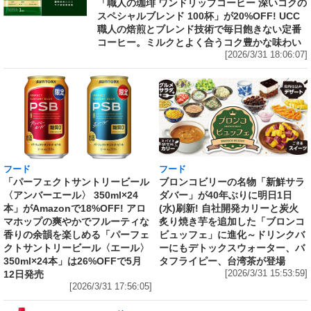
「職人の珈琲 ワンドリップコーヒー 深いコクの
スペシャルブレンド 100杯」が20%OFF! UCC
職人の焙煎とブレンド技術で毎日飽きない定番
コーヒー。ミルクとよく合うコク豊かな味わい
[2026/3/31 18:06:07]
フード
フード
「パーフェクトサントリービール
ブロンコビリーの名物「新鮮サラ
〈アンバーエール〉 350ml×24
ダバー」が40年ぶりに明日1日
本」がAmazonで18%OFF! アロ
(水)刷新! 自社開発カリーと炭火
マホップの爽やかでフルーティな
炙り焼き芋を追加した「ブロンコ
香りの余韻を楽しめる「パーフェ
ビュッフェ」に進化～ドリンクバ
クトサントリービール〈エール〉
ーにもデトックスウォーター、バ
350ml×24本」は26%OFFで5月
タフライピー、台湾茶が登場
12日発売
[2026/3/31 15:53:59]
[2026/3/31 17:56:05]