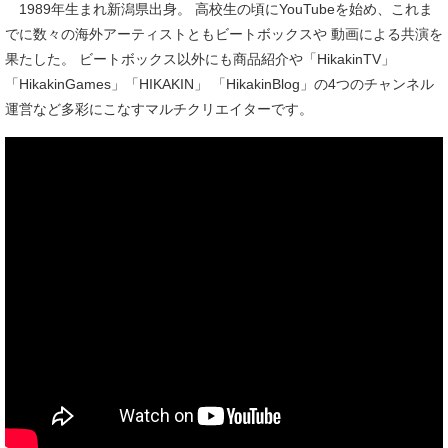
1989年生まれ新潟県出身。 高校生の頃にYouTubeを始め、これま
でに数々の海外アーティストともビートボックスや 動画による共演を
果たした。 ビートボックス以外にも商品紹介や「HikakinTV」
「HikakinGames」「HIKAKIN」 「HikakinBlog」の4つのチャンネル
運営など多彩にこなすマルチクリエイターです。