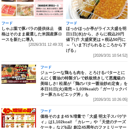
フード
フード
しゃぶ葉で豚バラの提供休止 価
ほっかほっか亭がライス大盛を明
格はそのまま厳選した米国産豚ロ
日1日(水)から、さらに税込20円
ースを新たに導入
値下げ! 大盛変更は＋税込50円に
[2026/3/31 12:49:33]
～「いま下げられるところから下
げる」
[2026/3/31 10:54:52]
フード
ジューシーな鶏もも肉を、とろけるバターとに
んにく醤油の特製ダレで鉄板焼きして悪魔級の
美味しさ! 松屋が「鶏のバター醤油炒め定食」を
本日31日(火)発売～1,039kcalの「ガーリックバ
ター豚カルビエッグ丼」も
[2026/3/31 10:26:05]
フード
価格そのまま45％増量で「大盛 明太子スパゲテ
ィ」は1,102kcal! 「カレー」や「天使のチーズ
ケーキ」など6品! 創立45周年のファミリーマー