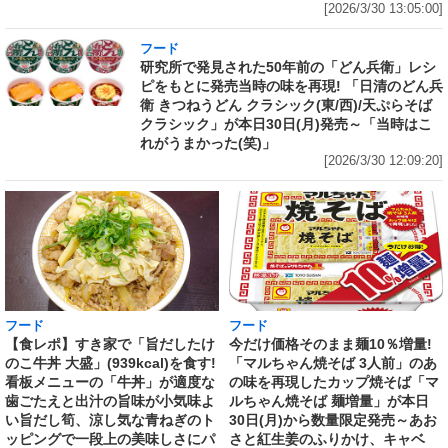
[2026/3/30 13:05:00]
フード
研究所で発見された50年前の「どん兵衛」レシ
ピをもとに発売当時の味を再現! 「日清のどん兵
衛 きつねうどん クラシック(東/西)/天ぷらそば
クラシック」が本日30日(月)発売～「当時はこ
れがうまかった(笑)」
[2026/3/30 12:09:20]
フード
フード
【食レポ】すき家で「旨だしたけ
今だけ価格そのまま麺10％増量!
のこ牛丼 大盛」(939kcal)を食す!
「マルちゃん焼そば 3人前」のあ
看板メニューの「牛丼」が適度な
の味を再現したカップ焼そば「マ
歯ごたえと出汁の旨味が小気味よ
ルちゃん焼そば 麺増量」が本日
い旨だし筍、涼し気な青ねぎのト
30日(月)から数量限定発売～あお
ッピングで一段上の美味しさにパ
さと紅生姜のふりかけ、キャベ