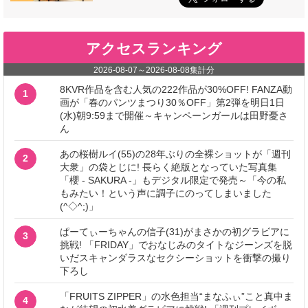
アクセスランキング
2026-08-07
～
2026-08-08
集計分
8KVR作品を含む人気の222作品が30%OFF! FANZA動
1
画が「春のパンツまつり30％OFF」第2弾を明日1日
(水)朝9:59まで開催～キャンペーンガールは田野憂さ
ん
あの桜樹ルイ(55)の28年ぶりの全裸ショットが「週刊
2
大衆」の袋とじに! 長らく絶版となっていた写真集
「櫻 - SAKURA -」もデジタル限定で発売～「今の私
もみたい！という声に調子にのってしまいました
(^◇^;)」
ぱーてぃーちゃんの信子(31)がまさかの初グラビアに
3
挑戦! 「FRIDAY」でおなじみのタイトなジーンズを脱
いだスキャンダラスなセクシーショットを衝撃の撮り
下ろし
「FRUITS ZIPPER」の水色担当“まなふぃ”こと真中ま
4