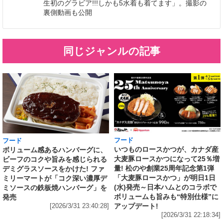
生初のグラビア!!!しかも5水着も着てます」。撮影の
裏側動画も公開
同じジャンルの記事
フード
フード
いつものロースかつが、カナダ産
ボリューム感あるハンバーグに、
大麦豚ロースかつになって25％増
ビーフのコクや旨みを感じられる
量! 松のや創業25周年記念第1弾
デミグラスソースをかけた! ファ
「大麦豚ロースかつ」が明日1日
ミリーマートが「コク深い濃厚デ
(水)発売～日本ハムとのコラボで
ミソースの鉄板焼ハンバーグ」を
ボリュームも旨みも“特別仕様”に
発売
アップデート!
[2026/3/31 23:40:28]
[2026/3/31 22:18:34]