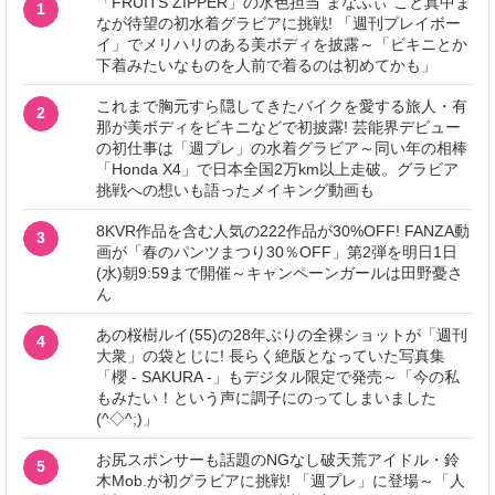
「FRUITS ZIPPER」の水色担当“まなふぃ”こと真中ま
1
なが待望の初水着グラビアに挑戦! 「週刊プレイボー
イ」でメリハリのある美ボディを披露～「ビキニとか
下着みたいなものを人前で着るのは初めてかも」
これまで胸元すら隠してきたバイクを愛する旅人・有
2
那が美ボディをビキニなどで初披露! 芸能界デビュー
の初仕事は「週プレ」の水着グラビア～同い年の相棒
「Honda X4」で日本全国2万km以上走破。グラビア
挑戦への想いも語ったメイキング動画も
8KVR作品を含む人気の222作品が30%OFF! FANZA動
3
画が「春のパンツまつり30％OFF」第2弾を明日1日
(水)朝9:59まで開催～キャンペーンガールは田野憂さ
ん
あの桜樹ルイ(55)の28年ぶりの全裸ショットが「週刊
4
大衆」の袋とじに! 長らく絶版となっていた写真集
「櫻 - SAKURA -」もデジタル限定で発売～「今の私
もみたい！という声に調子にのってしまいました
(^◇^;)」
お尻スポンサーも話題のNGなし破天荒アイドル・鈴
5
木Mob.が初グラビアに挑戦! 「週プレ」に登場～「人