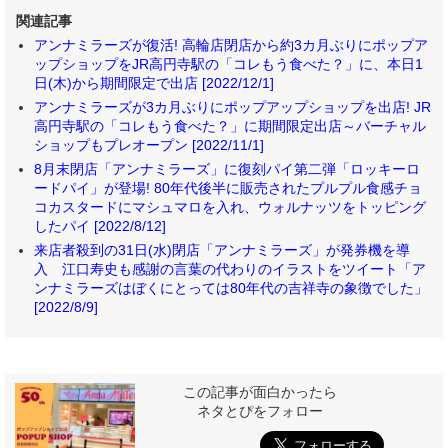
関連記事
アンナミラーズが復活! 高輪店閉店から約3カ月ぶりにポップア
ップショップをJR高円寺駅の「コレもう食べた？」に、本日1
日(木)から期間限定で出店 [2022/12/1]
アンナミラーズが3カ月ぶりにポップアップショップを出店! JR
高円寺駅の「コレもう食べた？」に期間限定出店～バーチャル
ショップもプレオープン [2022/11/1]
8月末閉店「アンナミラーズ」に復刻パイ第二弾「ロッキーロ
ードパイ」が登場! 80年代後半に販売されたプルプル食感チョ
コカスタードにマシュマロを入れ、ウォルナッツをトッピング
したパイ [2022/8/12]
来店者殺到の31日(水)閉店「アンナミラーズ」が発券機を導
入 江口寿史も感謝の言葉の代わりのイラストをツイート「ア
ンナミラーズはぼくにとっては80年代の吉祥寺の象徴でした」
[2022/8/9]
この記事が面白かったら
ネタとぴをフォロー