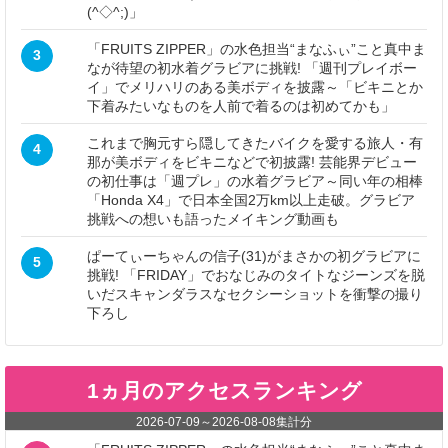
(^◇^;)」
「FRUITS ZIPPER」の水色担当“まなふぃ”こと真中ま
3
なが待望の初水着グラビアに挑戦! 「週刊プレイボー
イ」でメリハリのある美ボディを披露～「ビキニとか
下着みたいなものを人前で着るのは初めてかも」
これまで胸元すら隠してきたバイクを愛する旅人・有
4
那が美ボディをビキニなどで初披露! 芸能界デビュー
の初仕事は「週プレ」の水着グラビア～同い年の相棒
「Honda X4」で日本全国2万km以上走破。グラビア
挑戦への想いも語ったメイキング動画も
ぱーてぃーちゃんの信子(31)がまさかの初グラビアに
5
挑戦! 「FRIDAY」でおなじみのタイトなジーンズを脱
いだスキャンダラスなセクシーショットを衝撃の撮り
下ろし
1ヵ月のアクセスランキング
2026-07-09
～
2026-08-08
集計分