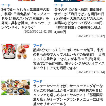
フード
フード
3分で食べられる人気沸騰中の四
自慢のそばが食べ放題! 和食麺処
川料理! 日清食品が「カップヌー
サガミが「晦日そば」を明日31日
ドル 14種のスパイス麻辣湯」を
(火)開催～大海老天などの天ぷら
発売～具材は謎肉、キャベツ、チ
や薬味などもついて税込2,200円!
ンゲンサイ、キクラゲ
「時間無制限」の挑戦枠は税込
[2026/3/30 15:42:35]
4,400円
[2026/3/30 15:17:42]
フード
熱湯5分でふっくら白ご飯! カレーや納豆、牛丼
の具も余裕で入ってお皿いらずの新提案! 「日清
ふっくら釜炊き ごはん」が本日30日(月)発売～
常温で1年保存可能。電子レンジがないオフィス
やアウトドアでも活用できる!
[2026/3/30 14:17:14]
フード
ラフテーやソーキそば、サーターアンダギーな
ども含む80品以上が食べ放題! 沖縄初の朝食ビ
ュッフェも楽しめるロイヤルホスト「那覇国際
通り店」がオープン～グランドメニューには泡
盛やオリオンビールも