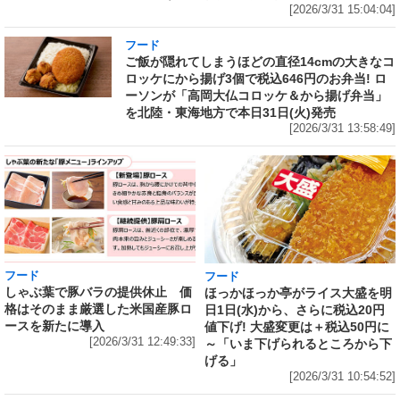
[2026/3/31 15:04:04]
フード
ご飯が隠れてしまうほどの直径14cmの大きなコ
ロッケにから揚げ3個で税込646円のお弁当! ロ
ーソンが「高岡大仏コロッケ＆から揚げ弁当」
を北陸・東海地方で本日31日(火)発売
[2026/3/31 13:58:49]
フード
フード
しゃぶ葉で豚バラの提供休止 価
ほっかほっか亭がライス大盛を明
格はそのまま厳選した米国産豚ロ
日1日(水)から、さらに税込20円
ースを新たに導入
値下げ! 大盛変更は＋税込50円に
[2026/3/31 12:49:33]
～「いま下げられるところから下
げる」
[2026/3/31 10:54:52]