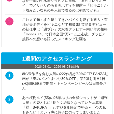
なが待望の初水着グラビアに挑戦! 「週刊プレイボー
イ」でメリハリのある美ボディを披露～「ビキニとか
下着みたいなものを人前で着るのは初めてかも」
これまで胸元すら隠してきたバイクを愛する旅人・有
5
那が美ボディをビキニなどで初披露! 芸能界デビュー
の初仕事は「週プレ」の水着グラビア～同い年の相棒
「Honda X4」で日本全国2万km以上走破。グラビア
挑戦への想いも語ったメイキング動画も
1週間のアクセスランキング
2026-08-01
～
2026-08-08
集計分
8KVR作品を含む人気の222作品が30%OFF! FANZA動
1
画が「春のパンツまつり30％OFF」第2弾を明日1日
(水)朝9:59まで開催～キャンペーンガールは田野憂さ
ん
あの桜樹ルイ(55)の28年ぶりの全裸ショットが「週刊
2
大衆」の袋とじに! 長らく絶版となっていた写真集
「櫻 - SAKURA -」もデジタル限定で発売～「今の私
もみたい！という声に調子にのってしまいました