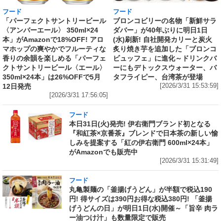
フード
フード
「パーフェクトサントリービール
ブロンコビリーの名物「新鮮サラ
〈アンバーエール〉 350ml×24
ダバー」が40年ぶりに明日1日
本」がAmazonで18%OFF! アロ
(水)刷新! 自社開発カリーと炭火
マホップの爽やかでフルーティな
炙り焼き芋を追加した「ブロンコ
香りの余韻を楽しめる「パーフェ
ビュッフェ」に進化～ドリンクバ
クトサントリービール〈エール〉
ーにもデトックスウォーター、バ
350ml×24本」は26%OFFで5月
タフライピー、台湾茶が登場
12日発売
[2026/3/31 15:53:59]
[2026/3/31 17:56:05]
フード
本日31日(火)発売! 伊右衛門ブランド初となる
『和紅茶×京番茶』ブレンドで日本茶の新しい愉
しみを提案する「紅の伊右衛門 600ml×24本」
がAmazonでも販売中
[2026/3/31 15:31:49]
フード
丸亀製麺の「釜揚げうどん」が半額で税込190
円! 得サイズは390円お得な税込380円! 「釜揚
げうどんの日」が明日1日(水)開催～「旨辛 肉ラ
ー油つけ汁」も数量限定で販売