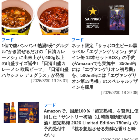
フード
フード
1個で腹パンパン! 熱湯5分“グルグ
ネット限定「サッポロ生ビール黒
ル”かき混ぜるだけの「日清カレ
ラベル『エヴァンゲリオン』デザ
ーメシ」に出来上がり400g以上
イン缶 12本セットBOX」の予約
の山盛サイズ誕生! 「日清山盛カ
がAmazonでも実施中 350ml缶
レーメシ 欧風ビーフ」「日清山盛
には「エヴァンゲリオン初号機」
ハヤシメシ デミグラス」が発売
を、500ml缶には「エヴァンゲリ
[2026/3/30 19:25:01]
オン第13号機」のスペシャルデザ
インを採用
[2026/3/30 18:39:38]
フード
Amazonで、国産100％「超完熟梅」を贅沢に使
用した「サントリー梅酒〈山崎蒸溜所貯蔵梅
酒〉超完熟梅 2026 Limited Edition 750ml」の
予約受付中 『桃を想起させる芳醇な香りと味
わい』