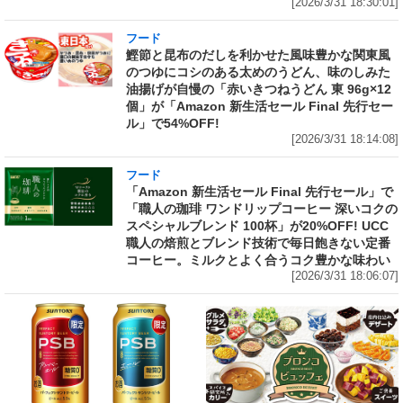
[2026/3/31 18:30:01]
フード
鰹節と昆布のだしを利かせた風味豊かな関東風
のつゆにコシのある太めのうどん、味のしみた
油揚げが自慢の「赤いきつねうどん 東 96g×12
個」が「Amazon 新生活セール Final 先行セー
ル」で54%OFF!
[2026/3/31 18:14:08]
フード
「Amazon 新生活セール Final 先行セール」で
「職人の珈琲 ワンドリップコーヒー 深いコクの
スペシャルブレンド 100杯」が20%OFF! UCC
職人の焙煎とブレンド技術で毎日飽きない定番
コーヒー。ミルクとよく合うコク豊かな味わい
[2026/3/31 18:06:07]