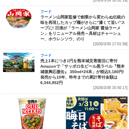
[2026/3/30 18:02:19]
フード
ラーメン山岡家監修で創業から変わらぬ伝統の
味を再現したカップ麺がさらに“濃くて旨い”ス
ープに! 日清が「ラーメン山岡家 醤油ラーメ
ン」をリニューアル発売～具材はチャーシュ
ー、ホウレンソウ、のり
[2026/3/30 17:01:58]
フード
売上1本につき1円を熊本城災害復旧に寄付
Amazonで「サッポロ生ビール黒ラベル『熊本
城復興応援缶』 350ml×24本」が税込5,180円!
発売から10年、昨年までの累計寄付金額は
6,344,952円
[2026/3/30 15:50:17]