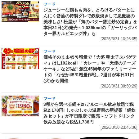
フード
ジューシーな鶏もも肉を、とろけるバターとに
んにく醤油の特製ダレで鉄板焼きして悪魔級の
美味しさ! 松屋が「鶏のバター醤油炒め定食」を
本日31日(火)発売～1,039kcalの「ガーリックバ
ター豚カルビエッグ丼」も
[2026/3/31 10:26:05]
フード
価格そのまま45％増量で「大盛 明太子スパゲテ
ィ」は1,102kcal! 「カレー」や「天使のチーズ
ケーキ」など6品! 創立45周年のファミリーマー
トの「なぜか45％増量作戦」2週目が本日31日
(火)から開催
[2026/3/31 09:30:29]
フード
3種から選べる鍋＋2hアルコール飲み放題で税
込2,178円! しゃぶしゃぶ温野菜の新提案「鍋飲
みセット」が平日限定で販売～ソフトドリンク
飲み放題なら税込1,738円
[2026/3/30 23:45:36]