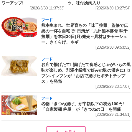
ワーアップ!
ツ、味付挽肉入り
[2026/3/30 11:37:33]
[2026/3/30 10:27:54]
フード
熊本生まれ、世界育ちの「味千拉麺」監修で伝
統の一杯を自宅で! 日清が「九州熊本豚骨 味千
拉麺」を本日30日(月)発売～具材はチャーシュ
ー、きくらげ、ネギ
[2026/3/30 09:53:52]
フード
お店で揚げたて! 揚げたて食感とじゃがいもの風
味が楽しめ、別添小袋塩で好みの味の濃さに! セ
ブン‐イレブンが「お店で揚げたポテトチップ
ス」を発売
[2026/3/29 23:17:07]
フード
名物「きつね揚げ」が半額以下の税込100円!
「自家製麺 杵屋」が「きつねの日」を開催
[2026/3/29 21:34:51]