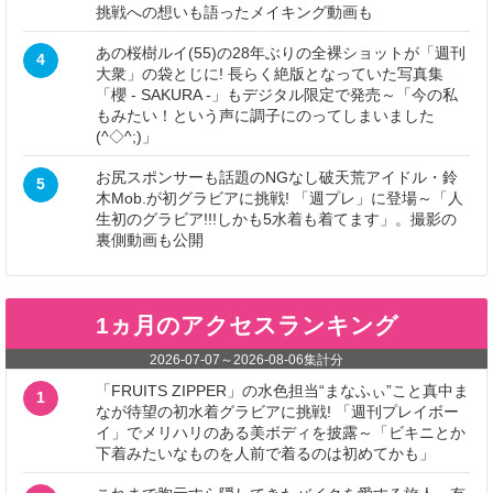
挑戦への想いも語ったメイキング動画も
あの桜樹ルイ(55)の28年ぶりの全裸ショットが「週刊
4
大衆」の袋とじに! 長らく絶版となっていた写真集
「櫻 - SAKURA -」もデジタル限定で発売～「今の私
もみたい！という声に調子にのってしまいました
(^◇^;)」
お尻スポンサーも話題のNGなし破天荒アイドル・鈴
5
木Mob.が初グラビアに挑戦! 「週プレ」に登場～「人
生初のグラビア!!!しかも5水着も着てます」。撮影の
裏側動画も公開
1ヵ月のアクセスランキング
2026-07-07
～
2026-08-06
集計分
「FRUITS ZIPPER」の水色担当“まなふぃ”こと真中ま
1
なが待望の初水着グラビアに挑戦! 「週刊プレイボー
イ」でメリハリのある美ボディを披露～「ビキニとか
下着みたいなものを人前で着るのは初めてかも」