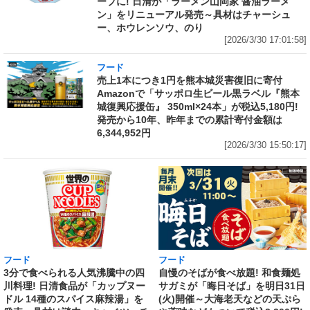
ープに! 日清が「ラーメン山岡家 醤油ラーメ
ン」をリニューアル発売～具材はチャーシュ
ー、ホウレンソウ、のり
[2026/3/30 17:01:58]
フード
売上1本につき1円を熊本城災害復旧に寄付
Amazonで「サッポロ生ビール黒ラベル『熊本
城復興応援缶』 350ml×24本」が税込5,180円!
発売から10年、昨年までの累計寄付金額は
6,344,952円
[2026/3/30 15:50:17]
フード
フード
3分で食べられる人気沸騰中の四
自慢のそばが食べ放題! 和食麺処
川料理! 日清食品が「カップヌー
サガミが「晦日そば」を明日31日
ドル 14種のスパイス麻辣湯」を
(火)開催～大海老天などの天ぷら