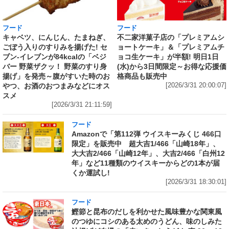
フード
フード
キャベツ、にんじん、たまねぎ、
不二家洋菓子店の「プレミアムシ
ごぼう入りのすりみを揚げた! セ
ョートケーキ」＆「プレミアムチ
ブン‐イレブンが84kcalの「ベジ
ョコ生ケーキ」が半額! 明日1日
バー 野菜ザクッ！ 野菜のすり身
(水)から3日間限定～お得な応援価
揚げ」を発売～腹がすいた時のお
格商品も販売中
やつ、お酒のおつまみなどにオス
[2026/3/31 20:00:07]
スメ
[2026/3/31 21:11:59]
フード
Amazonで「第112弾 ウイスキーみくじ 466口
限定」を販売中 超大吉1/466「山崎18年」、
大大吉2/466「山崎12年」、大吉2/466「白州12
年」など11種類のウイスキーからどの1本が届
くか運試し!
[2026/3/31 18:30:01]
フード
鰹節と昆布のだしを利かせた風味豊かな関東風
のつゆにコシのある太めのうどん、味のしみた