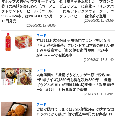
マホップの爽やかでフルーティな
炙り焼き芋を追加した「ブロンコ
香りの余韻を楽しめる「パーフェ
ビュッフェ」に進化～ドリンクバ
クトサントリービール〈エール〉
ーにもデトックスウォーター、バ
350ml×24本」は26%OFFで5月
タフライピー、台湾茶が登場
12日発売
[2026/3/31 15:53:59]
[2026/3/31 17:56:05]
フード
本日31日(火)発売! 伊右衛門ブランド初となる
『和紅茶×京番茶』ブレンドで日本茶の新しい愉
しみを提案する「紅の伊右衛門 600ml×24本」
がAmazonでも販売中
[2026/3/31 15:31:49]
フード
丸亀製麺の「釜揚げうどん」が半額で税込190
円! 得サイズは390円お得な税込380円! 「釜揚
げうどんの日」が明日1日(水)開催～「旨辛 肉ラ
ー油つけ汁」も数量限定で販売
[2026/3/31 15:04:04]
フード
ご飯が隠れてしまうほどの直径14cmの大きなコ
ロッケにから揚げ3個で税込646円のお弁当! ロ