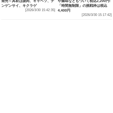
発売～具材は謎肉、キャベツ、チ
や薬味などもついて税込2,200円!
ンゲンサイ、キクラゲ
「時間無制限」の挑戦枠は税込
[2026/3/30 15:42:35]
4,400円
[2026/3/30 15:17:42]
フード
熱湯5分でふっくら白ご飯! カレーや納豆、牛丼
の具も余裕で入ってお皿いらずの新提案! 「日清
ふっくら釜炊き ごはん」が本日30日(月)発売～
常温で1年保存可能。電子レンジがないオフィス
やアウトドアでも活用できる!
[2026/3/30 14:17:14]
フード
ラフテーやソーキそば、サーターアンダギーな
ども含む80品以上が食べ放題! 沖縄初の朝食ビ
ュッフェも楽しめるロイヤルホスト「那覇国際
通り店」がオープン～グランドメニューには泡
盛やオリオンビールも
[2026/3/30 13:05:00]
フード
研究所で発見された50年前の「どん兵衛」レシ
ピをもとに発売当時の味を再現! 「日清のどん兵