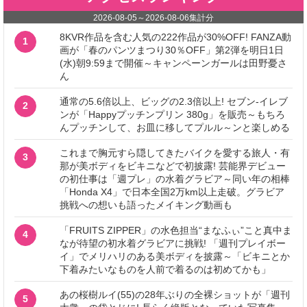
2026-08-05
～
2026-08-06
集計分
8KVR作品を含む人気の222作品が30%OFF! FANZA動
1
画が「春のパンツまつり30％OFF」第2弾を明日1日
(水)朝9:59まで開催～キャンペーンガールは田野憂さ
ん
通常の5.6倍以上、ビッグの2.3倍以上! セブン‐イレブ
2
ンが「Happyプッチンプリン 380g」を販売～もちろ
んプッチンして、お皿に移してプルル～ンと楽しめる
これまで胸元すら隠してきたバイクを愛する旅人・有
3
那が美ボディをビキニなどで初披露! 芸能界デビュー
の初仕事は「週プレ」の水着グラビア～同い年の相棒
「Honda X4」で日本全国2万km以上走破。グラビア
挑戦への想いも語ったメイキング動画も
「FRUITS ZIPPER」の水色担当“まなふぃ”こと真中ま
4
なが待望の初水着グラビアに挑戦! 「週刊プレイボー
イ」でメリハリのある美ボディを披露～「ビキニとか
下着みたいなものを人前で着るのは初めてかも」
あの桜樹ルイ(55)の28年ぶりの全裸ショットが「週刊
5