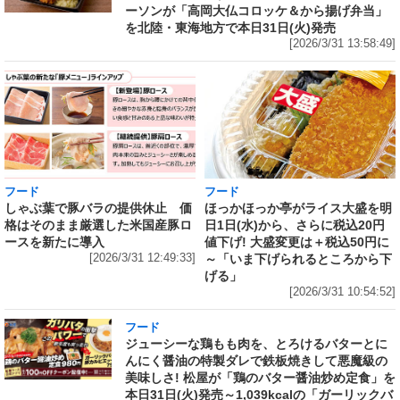
ーソンが「高岡大仏コロッケ＆から揚げ弁当」
を北陸・東海地方で本日31日(火)発売
[2026/3/31 13:58:49]
フード
フード
しゃぶ葉で豚バラの提供休止 価
ほっかほっか亭がライス大盛を明
格はそのまま厳選した米国産豚ロ
日1日(水)から、さらに税込20円
ースを新たに導入
値下げ! 大盛変更は＋税込50円に
[2026/3/31 12:49:33]
～「いま下げられるところから下
げる」
[2026/3/31 10:54:52]
フード
ジューシーな鶏もも肉を、とろけるバターとに
んにく醤油の特製ダレで鉄板焼きして悪魔級の
美味しさ! 松屋が「鶏のバター醤油炒め定食」を
本日31日(火)発売～1,039kcalの「ガーリックバ