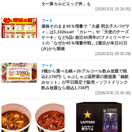
ター豚カルビエッグ丼」も
[2026/3/31 10:26:05]
フード
価格そのまま45％増量で「大盛 明太子スパゲテ
ィ」は1,102kcal! 「カレー」や「天使のチーズ
ケーキ」など6品! 創立45周年のファミリーマー
トの「なぜか45％増量作戦」2週目が本日31日
(火)から開催
[2026/3/31 09:30:29]
フード
3種から選べる鍋＋2hアルコール飲み放題で税
込2,178円! しゃぶしゃぶ温野菜の新提案「鍋飲
みセット」が平日限定で販売～ソフトドリンク
飲み放題なら税込1,738円
[2026/3/30 23:45:36]