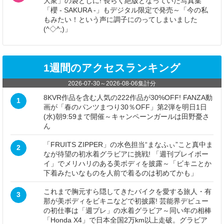
大衆」の袋とじに! 長らく絶版となっていた写真集
「櫻 - SAKURA -」もデジタル限定で発売～「今の私
もみたい！という声に調子にのってしまいました
(^◇^;)」
1週間のアクセスランキング
2026-07-30
～
2026-08-06
集計分
8KVR作品を含む人気の222作品が30%OFF! FANZA動
1
画が「春のパンツまつり30％OFF」第2弾を明日1日
(水)朝9:59まで開催～キャンペーンガールは田野憂さ
ん
「FRUITS ZIPPER」の水色担当“まなふぃ”こと真中ま
2
なが待望の初水着グラビアに挑戦! 「週刊プレイボー
イ」でメリハリのある美ボディを披露～「ビキニとか
下着みたいなものを人前で着るのは初めてかも」
これまで胸元すら隠してきたバイクを愛する旅人・有
3
那が美ボディをビキニなどで初披露! 芸能界デビュー
の初仕事は「週プレ」の水着グラビア～同い年の相棒
「Honda X4」で日本全国2万km以上走破。グラビア