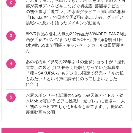
これまで胸元すら隠してきたバイクを愛する旅人・有
2
那が美ボディをビキニなどで初披露! 芸能界デビュー
の初仕事は「週プレ」の水着グラビア～同い年の相棒
「Honda X4」で日本全国2万km以上走破。グラビア
挑戦への想いも語ったメイキング動画も
8KVR作品を含む人気の222作品が30%OFF! FANZA動
3
画が「春のパンツまつり30％OFF」第2弾を明日1日
(水)朝9:59まで開催～キャンペーンガールは田野憂さ
ん
あの桜樹ルイ(55)の28年ぶりの全裸ショットが「週刊
4
大衆」の袋とじに! 長らく絶版となっていた写真集
「櫻 - SAKURA -」もデジタル限定で発売～「今の私
もみたい！という声に調子にのってしまいました
(^◇^;)」
お尻スポンサーも話題のNGなし破天荒アイドル・鈴
5
木Mob.が初グラビアに挑戦! 「週プレ」に登場～「人
生初のグラビア!!!しかも5水着も着てます」。撮影の
裏側動画も公開