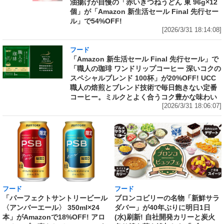
油揚げが自慢の「赤いきつねうどん 東 96g×12
個」が「Amazon 新生活セール Final 先行セー
ル」で54%OFF!
[2026/3/31 18:14:08]
フード
「Amazon 新生活セール Final 先行セール」で
「職人の珈琲 ワンドリップコーヒー 深いコクの
スペシャルブレンド 100杯」が20%OFF! UCC
職人の焙煎とブレンド技術で毎日飽きない定番
コーヒー。ミルクとよく合うコク豊かな味わい
[2026/3/31 18:06:07]
フード
フード
「パーフェクトサントリービール
ブロンコビリーの名物「新鮮サラ
〈アンバーエール〉 350ml×24
ダバー」が40年ぶりに明日1日
本」がAmazonで18%OFF! アロ
(水)刷新! 自社開発カリーと炭火