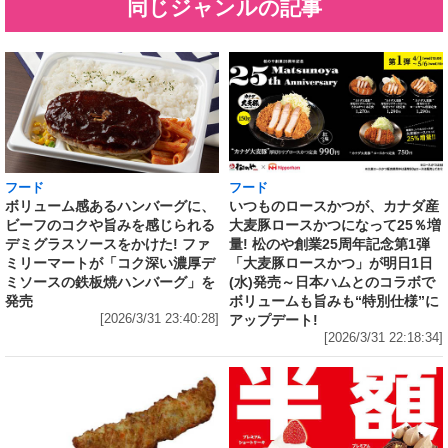
同じジャンルの記事
フード
フード
いつものロースかつが、カナダ産
ボリューム感あるハンバーグに、
大麦豚ロースかつになって25％増
ビーフのコクや旨みを感じられる
量! 松のや創業25周年記念第1弾
デミグラスソースをかけた! ファ
「大麦豚ロースかつ」が明日1日
ミリーマートが「コク深い濃厚デ
(水)発売～日本ハムとのコラボで
ミソースの鉄板焼ハンバーグ」を
ボリュームも旨みも“特別仕様”に
発売
アップデート!
[2026/3/31 23:40:28]
[2026/3/31 22:18:34]