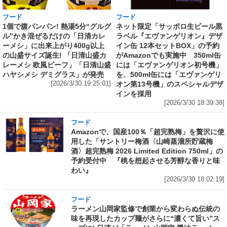
フード
フード
1個で腹パンパン! 熱湯5分“グルグ
ネット限定「サッポロ生ビール黒
ル”かき混ぜるだけの「日清カレ
ラベル『エヴァンゲリオン』デザ
ーメシ」に出来上がり400g以上
イン缶 12本セットBOX」の予約
の山盛サイズ誕生! 「日清山盛カ
がAmazonでも実施中 350ml缶
レーメシ 欧風ビーフ」「日清山盛
には「エヴァンゲリオン初号機」
ハヤシメシ デミグラス」が発売
を、500ml缶には「エヴァンゲリ
[2026/3/30 19:25:01]
オン第13号機」のスペシャルデザ
インを採用
[2026/3/30 18:39:38]
フード
Amazonで、国産100％「超完熟梅」を贅沢に使
用した「サントリー梅酒〈山崎蒸溜所貯蔵梅
酒〉超完熟梅 2026 Limited Edition 750ml」の
予約受付中 『桃を想起させる芳醇な香りと味
わい』
[2026/3/30 18:02:19]
フード
ラーメン山岡家監修で創業から変わらぬ伝統の
味を再現したカップ麺がさらに“濃くて旨い”ス