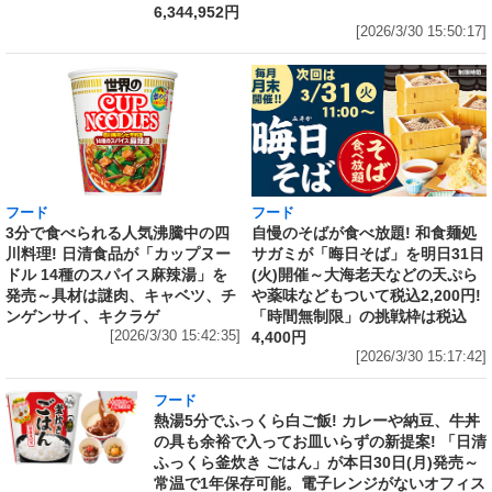
6,344,952円
[2026/3/30 15:50:17]
フード
フード
3分で食べられる人気沸騰中の四
自慢のそばが食べ放題! 和食麺処
川料理! 日清食品が「カップヌー
サガミが「晦日そば」を明日31日
ドル 14種のスパイス麻辣湯」を
(火)開催～大海老天などの天ぷら
発売～具材は謎肉、キャベツ、チ
や薬味などもついて税込2,200円!
ンゲンサイ、キクラゲ
「時間無制限」の挑戦枠は税込
[2026/3/30 15:42:35]
4,400円
[2026/3/30 15:17:42]
フード
熱湯5分でふっくら白ご飯! カレーや納豆、牛丼
の具も余裕で入ってお皿いらずの新提案! 「日清
ふっくら釜炊き ごはん」が本日30日(月)発売～
常温で1年保存可能。電子レンジがないオフィス