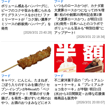
フード
フード
いつものロースかつが、カナダ産
ボリューム感あるハンバーグに、
大麦豚ロースかつになって25％増
ビーフのコクや旨みを感じられる
量! 松のや創業25周年記念第1弾
デミグラスソースをかけた! ファ
「大麦豚ロースかつ」が明日1日
ミリーマートが「コク深い濃厚デ
(水)発売～日本ハムとのコラボで
ミソースの鉄板焼ハンバーグ」を
ボリュームも旨みも“特別仕様”に
発売
アップデート!
[2026/3/31 23:40:28]
[2026/3/31 22:18:34]
フード
フード
キャベツ、にんじん、たまねぎ、
不二家洋菓子店の「プレミアムシ
ごぼう入りのすりみを揚げた! セ
ョートケーキ」＆「プレミアムチ
ブン‐イレブンが84kcalの「ベジ
ョコ生ケーキ」が半額! 明日1日
バー 野菜ザクッ！ 野菜のすり身
(水)から3日間限定～お得な応援価
揚げ」を発売～腹がすいた時のお
格商品も販売中
やつ、お酒のおつまみなどにオス
[2026/3/31 20:00:07]