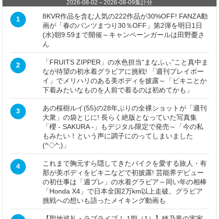
2026-08-02
～
2026-08-09
集計分
8KVR作品を含む人気の222作品が30%OFF! FANZA動
1
画が「春のパンツまつり30％OFF」第2弾を明日1日
(水)朝9:59まで開催～キャンペーンガールは田野憂さ
ん
「FRUITS ZIPPER」の水色担当“まなふぃ”こと真中ま
2
なが待望の初水着グラビアに挑戦! 「週刊プレイボー
イ」でメリハリのある美ボディを披露～「ビキニとか
下着みたいなものを人前で着るのは初めてかも」
あの桜樹ルイ(55)の28年ぶりの全裸ショットが「週刊
3
大衆」の袋とじに! 長らく絶版となっていた写真集
「櫻 - SAKURA -」もデジタル限定で発売～「今の私
もみたい！という声に調子にのってしまいました
(^◇^;)」
これまで胸元すら隠してきたバイクを愛する旅人・有
4
那が美ボディをビキニなどで初披露! 芸能界デビュー
の初仕事は「週プレ」の水着グラビア～同い年の相棒
「Honda X4」で日本全国2万km以上走破。グラビア
挑戦への想いも語ったメイキング動画も
【聖地巡礼・ラブライブ！ 1期（1）】穂乃果の実家