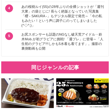
あの桜樹ルイ(55)の28年ぶりの全裸ショットが「週刊
4
大衆」の袋とじに! 長らく絶版となっていた写真集
「櫻 - SAKURA -」もデジタル限定で発売～「今の私
もみたい！という声に調子にのってしまいました
(^◇^;)」
お尻スポンサーも話題のNGなし破天荒アイドル・鈴
5
木Mob.が初グラビアに挑戦! 「週プレ」に登場～「人
生初のグラビア!!!しかも5水着も着てます」。撮影の
裏側動画も公開
同じジャンルの記事