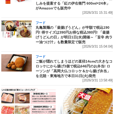
しみを提案する「紅の伊右衛門 600ml×24本」
がAmazonでも販売中
[2026/3/31 15:31:49]
フード
丸亀製麺の「釜揚げうどん」が半額で税込190
円! 得サイズは390円お得な税込380円! 「釜揚
げうどんの日」が明日1日(水)開催～「旨辛 肉ラ
ー油つけ汁」も数量限定で販売
[2026/3/31 15:04:04]
フード
ご飯が隠れてしまうほどの直径14cmの大きなコ
ロッケにから揚げ3個で税込646円のお弁当! ロ
ーソンが「高岡大仏コロッケ＆から揚げ弁当」
を北陸・東海地方で本日31日(火)発売
[2026/3/31 13:58:49]