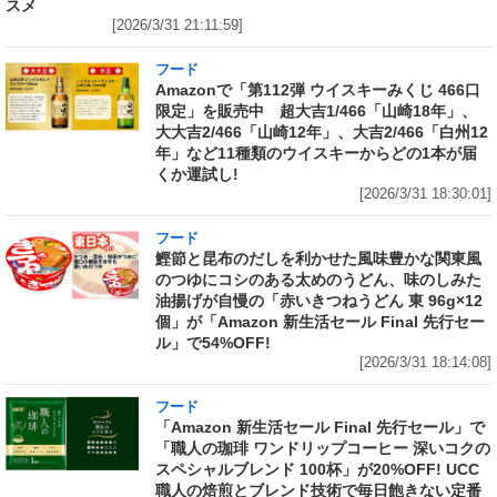
スメ
[2026/3/31 21:11:59]
フード
Amazonで「第112弾 ウイスキーみくじ 466口
限定」を販売中 超大吉1/466「山崎18年」、
大大吉2/466「山崎12年」、大吉2/466「白州12
年」など11種類のウイスキーからどの1本が届
くか運試し!
[2026/3/31 18:30:01]
フード
鰹節と昆布のだしを利かせた風味豊かな関東風
のつゆにコシのある太めのうどん、味のしみた
油揚げが自慢の「赤いきつねうどん 東 96g×12
個」が「Amazon 新生活セール Final 先行セー
ル」で54%OFF!
[2026/3/31 18:14:08]
フード
「Amazon 新生活セール Final 先行セール」で
「職人の珈琲 ワンドリップコーヒー 深いコクの
スペシャルブレンド 100杯」が20%OFF! UCC
職人の焙煎とブレンド技術で毎日飽きない定番