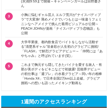
(水)朝9:59まで開催～キャンペーンガールは田野憂さ
ん
小胸に悩むギャル芸人 エルフ荒川が“ナイスバディブ
3
ラ”で大変身! 薄めメイクでいつもとは一味違うフェミ
ニンなヘアメイクで挑んだ着用ビジュアルが公開～
PEACH JOHNが漫画「ナイスバディブラ恋物語」も
公開
大学卒業後、都内飲食店でバイトをしながら活動す
4
る“清楚系ギャル”笹倉彩が人生初のグラビアに挑戦!
「FLASH」で鮮烈グラビアデビュー～「仲間には『あ
やちゃみ』と呼ばれています(笑)」
これまで胸元すら隠してきたバイクを愛する旅人・有
5
那が美ボディをビキニなどで初披露! 芸能界デビュー
の初仕事は「週プレ」の水着グラビア～同い年の相棒
「Honda X4」で日本全国2万km以上走破。グラビア
挑戦への想いも語ったメイキング動画も
1週間のアクセスランキング