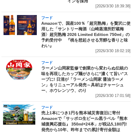
インを採用
[2026/3/30 18:39:38]
フード
Amazonで、国産100％「超完熟梅」を贅沢に使
用した「サントリー梅酒〈山崎蒸溜所貯蔵梅
酒〉超完熟梅 2026 Limited Edition 750ml」の
予約受付中 『桃を想起させる芳醇な香りと味
わい』
[2026/3/30 18:02:19]
フード
ラーメン山岡家監修で創業から変わらぬ伝統の
味を再現したカップ麺がさらに“濃くて旨い”ス
ープに! 日清が「ラーメン山岡家 醤油ラーメ
ン」をリニューアル発売～具材はチャーシュ
ー、ホウレンソウ、のり
[2026/3/30 17:01:58]
フード
売上1本につき1円を熊本城災害復旧に寄付
Amazonで「サッポロ生ビール黒ラベル『熊本
城復興応援缶』 350ml×24本」が税込5,180円!
発売から10年、昨年までの累計寄付金額は