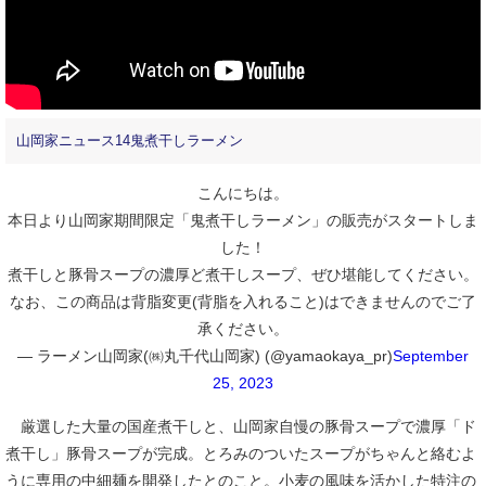
山岡家ニュース14鬼煮干しラーメン
こんにちは。
本日より山岡家期間限定「鬼煮干しラーメン」の販売がスタートしま
した！
煮干しと豚骨スープの濃厚ど煮干しスープ、ぜひ堪能してください。
なお、この商品は背脂変更(背脂を入れること)はできませんのでご了
承ください。
— ラーメン山岡家(㈱丸千代山岡家) (@yamaokaya_pr)
September
25, 2023
厳選した大量の国産煮干しと、山岡家自慢の豚骨スープで濃厚「ド
煮干し」豚骨スープが完成。とろみのついたスープがちゃんと絡むよ
うに専用の中細麺を開発したとのこと。小麦の風味を活かした特注の