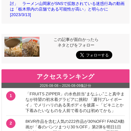
討」 ラーメン山岡家がSNSで拡散されている迷惑行為の動画
は「栃木県内の店舗である可能性が高い」と明らかに
[2023/3/13]
この記事が面白かったら
ネタとぴをフォロー
アクセスランキング
2026-08-08
～
2026-08-09
集計分
「FRUITS ZIPPER」の水色担当“まなふぃ”こと真中ま
1
なが待望の初水着グラビアに挑戦! 「週刊プレイボー
イ」でメリハリのある美ボディを披露～「ビキニとか
下着みたいなものを人前で着るのは初めてかも」
8KVR作品を含む人気の222作品が30%OFF! FANZA動
2
画が「春のパンツまつり30％OFF」第2弾を明日1日