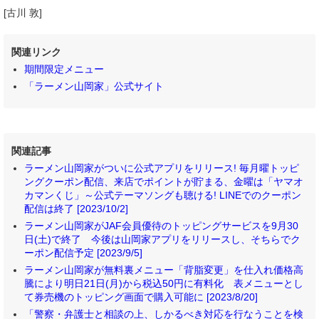
[古川 敦]
関連リンク
期間限定メニュー
「ラーメン山岡家」公式サイト
関連記事
ラーメン山岡家がついに公式アプリをリリース! 毎月曜トッピ
ングクーポン配信、来店でポイントが貯まる、金曜は「ヤマオ
カマンくじ」～公式テーマソングも聴ける! LINEでのクーポン
配信は終了 [2023/10/2]
ラーメン山岡家がJAF会員優待のトッピングサービスを9月30
日(土)で終了 今後は山岡家アプリをリリースし、そちらでク
ーポン配信予定 [2023/9/5]
ラーメン山岡家が無料裏メニュー「背脂変更」を仕入れ価格高
騰により明日21日(月)から税込50円に有料化 表メニューとし
て券売機のトッピング画面で購入可能に [2023/8/20]
「警察・弁護士と相談の上、しかるべき対応を行なうことを検