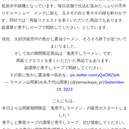
低加水中細麺となっています。毎日店舗で仕込む旨みたっぷりの手作
りチャーシュー、メンマに加え、玉ネギの白と青ネギの緑も鮮やかで
す。同社では「再販リクエストを多くいただいた商品でもあります。
超濃厚ど煮干しスープで悶絶してください」としています。
現在、大好評販売中の焦がし醤油ラーメン、そろそろ終了が近づいて
まいりました。
そして次の期間限定商品は「鬼煮干しラーメン」です。
再販リクエストを多くいただいた商品でもあります。
超濃厚ど煮干しスープで悶絶してください。
その前に焦がし醤油食べ収めを。
pic.twitter.com/yQaOBZIjvb
— ラーメン山岡家(㈱丸千代山岡家) (@yamaokaya_pr)
September
19, 2023
こんにちは。
本日より山岡家期間限定「鬼煮干しラーメン」の販売がスタートしま
した！
煮干しと豚骨スープの濃厚ど煮干しスープ、ぜひ堪能してください。