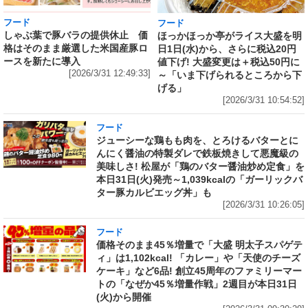
フード
フード
しゃぶ葉で豚バラの提供休止 価
ほっかほっか亭がライス大盛を明
格はそのまま厳選した米国産豚ロ
日1日(水)から、さらに税込20円
ースを新たに導入
値下げ! 大盛変更は＋税込50円に
[2026/3/31 12:49:33]
～「いま下げられるところから下
げる」
[2026/3/31 10:54:52]
フード
ジューシーな鶏もも肉を、とろけるバターとに
んにく醤油の特製ダレで鉄板焼きして悪魔級の
美味しさ! 松屋が「鶏のバター醤油炒め定食」を
本日31日(火)発売～1,039kcalの「ガーリックバ
ター豚カルビエッグ丼」も
[2026/3/31 10:26:05]
フード
価格そのまま45％増量で「大盛 明太子スパゲテ
ィ」は1,102kcal! 「カレー」や「天使のチーズ
ケーキ」など6品! 創立45周年のファミリーマー
トの「なぜか45％増量作戦」2週目が本日31日
(火)から開催