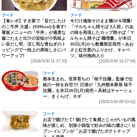
フード
フード
【食レポ】すき家で「旨だしたけ
今だけ価格そのまま麺10％増量!
のこ牛丼 大盛」(939kcal)を食す!
「マルちゃん焼そば 3人前」のあ
看板メニューの「牛丼」が適度な
の味を再現したカップ焼そば「マ
歯ごたえと出汁の旨味が小気味よ
ルちゃん焼そば 麺増量」が本日
い旨だし筍、涼し気な青ねぎのト
30日(月)から数量限定発売～あお
ッピングで一段上の美味しさにパ
さと紅生姜のふりかけ、キャベ
ワーアップ!
ツ、味付挽肉入り
[2026/3/30 11:37:33]
[2026/3/30 10:27:54]
フード
熊本生まれ、世界育ちの「味千拉麺」監修で伝
統の一杯を自宅で! 日清が「九州熊本豚骨 味千
拉麺」を本日30日(月)発売～具材はチャーシュ
ー、きくらげ、ネギ
[2026/3/30 09:53:52]
フード
お店で揚げたて! 揚げたて食感とじゃがいもの風
味が楽しめ、別添小袋塩で好みの味の濃さに! セ
ブン‐イレブンが「お店で揚げたポテトチップ