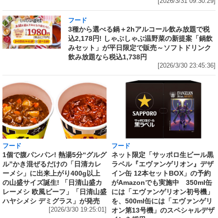
[2026/3/31 09:30:29]
フード
3種から選べる鍋＋2hアルコール飲み放題で税
込2,178円! しゃぶしゃぶ温野菜の新提案「鍋飲
みセット」が平日限定で販売～ソフトドリンク
飲み放題なら税込1,738円
[2026/3/30 23:45:36]
フード
フード
1個で腹パンパン! 熱湯5分“グルグ
ネット限定「サッポロ生ビール黒
ル”かき混ぜるだけの「日清カレ
ラベル『エヴァンゲリオン』デザ
ーメシ」に出来上がり400g以上
イン缶 12本セットBOX」の予約
の山盛サイズ誕生! 「日清山盛カ
がAmazonでも実施中 350ml缶
レーメシ 欧風ビーフ」「日清山盛
には「エヴァンゲリオン初号機」
ハヤシメシ デミグラス」が発売
を、500ml缶には「エヴァンゲリ
[2026/3/30 19:25:01]
オン第13号機」のスペシャルデザ