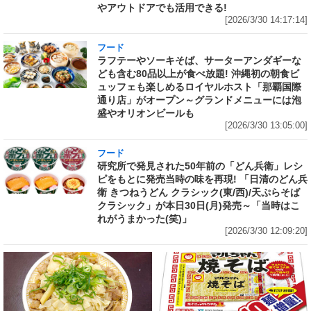
やアウトドアでも活用できる!
[2026/3/30 14:17:14]
フード
ラフテーやソーキそば、サーターアンダギーな
ども含む80品以上が食べ放題! 沖縄初の朝食ビ
ュッフェも楽しめるロイヤルホスト「那覇国際
通り店」がオープン～グランドメニューには泡
盛やオリオンビールも
[2026/3/30 13:05:00]
フード
研究所で発見された50年前の「どん兵衛」レシ
ピをもとに発売当時の味を再現! 「日清のどん兵
衛 きつねうどん クラシック(東/西)/天ぷらそば
クラシック」が本日30日(月)発売～「当時はこ
れがうまかった(笑)」
[2026/3/30 12:09:20]