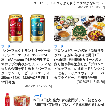
コーヒー。ミルクとよく合うコク豊かな味わい
[2026/3/31 18:06:07]
フード
フード
「パーフェクトサントリービール
ブロンコビリーの名物「新鮮サラ
〈アンバーエール〉 350ml×24
ダバー」が40年ぶりに明日1日
本」がAmazonで18%OFF! アロ
(水)刷新! 自社開発カリーと炭火
マホップの爽やかでフルーティな
炙り焼き芋を追加した「ブロンコ
香りの余韻を楽しめる「パーフェ
ビュッフェ」に進化～ドリンクバ
クトサントリービール〈エール〉
ーにもデトックスウォーター、バ
350ml×24本」は26%OFFで5月
タフライピー、台湾茶が登場
12日発売
[2026/3/31 15:53:59]
[2026/3/31 17:56:05]
フード
本日31日(火)発売! 伊右衛門ブランド初となる
『和紅茶×京番茶』ブレンドで日本茶の新しい愉