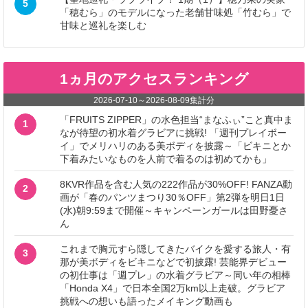
5
「穂むら」のモデルになった老舗甘味処「竹むら」で
甘味と巡礼を楽しむ
1ヵ月のアクセスランキング
2026-07-10
～
2026-08-09
集計分
「FRUITS ZIPPER」の水色担当“まなふぃ”こと真中ま
1
なが待望の初水着グラビアに挑戦! 「週刊プレイボー
イ」でメリハリのある美ボディを披露～「ビキニとか
下着みたいなものを人前で着るのは初めてかも」
8KVR作品を含む人気の222作品が30%OFF! FANZA動
2
画が「春のパンツまつり30％OFF」第2弾を明日1日
(水)朝9:59まで開催～キャンペーンガールは田野憂さ
ん
これまで胸元すら隠してきたバイクを愛する旅人・有
3
那が美ボディをビキニなどで初披露! 芸能界デビュー
の初仕事は「週プレ」の水着グラビア～同い年の相棒
「Honda X4」で日本全国2万km以上走破。グラビア
挑戦への想いも語ったメイキング動画も